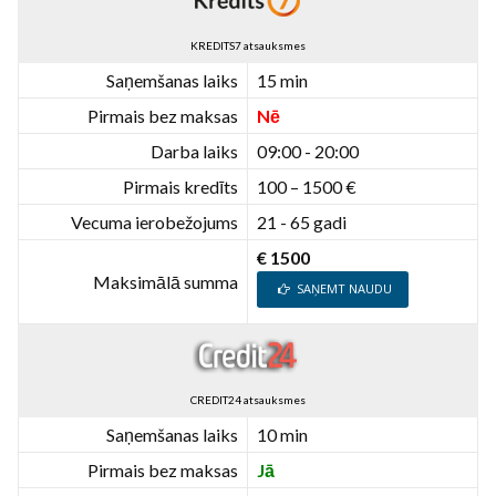
KREDITS7 atsauksmes
Saņemšanas laiks
15 min
Pirmais bez maksas
Nē
Darba laiks
09:00 - 20:00
Pirmais kredīts
100 – 1500 €
Vecuma ierobežojums
21 - 65 gadi
€ 1500
Maksimālā summa
SAŅEMT NAUDU
CREDIT24 atsauksmes
Saņemšanas laiks
10 min
Pirmais bez maksas
Jā