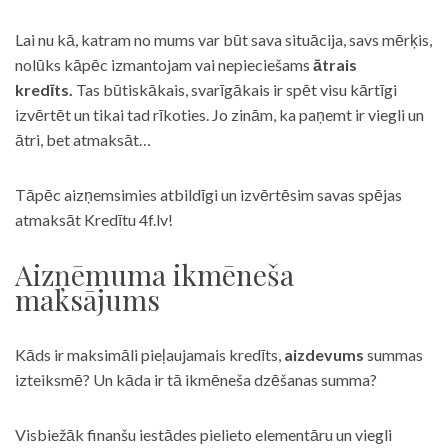
Lai nu kā, katram no mums var būt sava situācija, savs mērķis,
nolūks kāpēc izmantojam vai nepieciešams
ātrais
kredīts.
Tas būtiskākais, svarīgākais ir spēt visu kārtīgi
izvērtēt un tikai tad rīkoties. Jo zinām, ka paņemt ir viegli un
ātri, bet atmaksāt…
Tāpēc aizņemsimies atbildīgi un izvērtēsim savas spējas
atmaksāt Kredītu 4f.lv!
Aizņēmuma ikmēneša
maksājums
Kāds ir maksimāli pieļaujamais kredīts,
aizdevums
summas
izteiksmē? Un kāda ir tā ikmēneša dzēšanas summa?
Visbiežāk finanšu iestādes pielieto elementāru un viegli