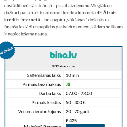
nostādīt neērtā situācijā – prasīt aizdevumu. Vieglāk un
dažkārt pat ātrāk ir noformēt kredītu internetā 4F.
Ātrais
kredīts internetā
– bez papīru „vākšanas”, došanās uz
finanšu iestādi un papildus paskaidrojumiem, kādam nolūkam
ir nepieciešama nauda.
BINO atsauksmes
Saņemšanas laiks
10 min
Pirmais bez maksas
Jā
Darba laiks
07:00 - 23:00
Pirmais kredīts
50 - 300 €
Vecuma ierobežojums
20 - 70 gadi
€ 425
Maksimālā summa