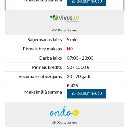
SAŅEMT NAUDU
VIVUS atsauksmes
Saņemšanas laiks
5 min
Pirmais bez maksas
Nē
Darba laiks
07:00 - 23:00
Pirmais kredīts
50 - 1500 €
Vecuma ierobežojums
20 - 70 gadi
€ 425
Maksimālā summa
SAŅEMT NAUDU
ONDO atsauksmes