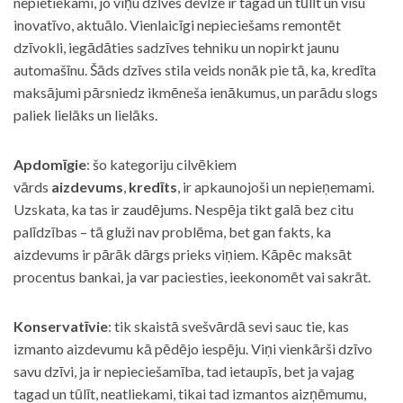
nepietiekami, jo viņu dzīves devīze ir tagad un tūlīt un visu
inovatīvo, aktuālo. Vienlaicīgi nepieciešams remontēt
dzīvokli, iegādāties sadzīves tehniku un nopirkt jaunu
automašīnu. Šāds dzīves stila veids nonāk pie tā, ka, kredīta
maksājumi pārsniedz ikmēneša ienākumus, un parādu slogs
paliek lielāks un lielāks.
Apdomīgie
: šo kategoriju cilvēkiem
vārds
aizdevums
,
kredīts
, ir apkaunojoši un nepieņemami.
Uzskata, ka tas ir zaudējums. Nespēja tikt galā bez citu
palīdzības – tā gluži nav problēma, bet gan fakts, ka
aizdevums ir pārāk dārgs prieks viņiem. Kāpēc maksāt
procentus bankai, ja var paciesties, ieekonomēt vai sakrāt.
Konservatīvie
: tik skaistā svešvārdā sevi sauc tie, kas
izmanto aizdevumu kā pēdējo iespēju. Viņi vienkārši dzīvo
savu dzīvi, ja ir nepieciešamība, tad ietaupīs, bet ja vajag
tagad un tūlīt, neatliekami, tikai tad izmantos aizņēmumu,