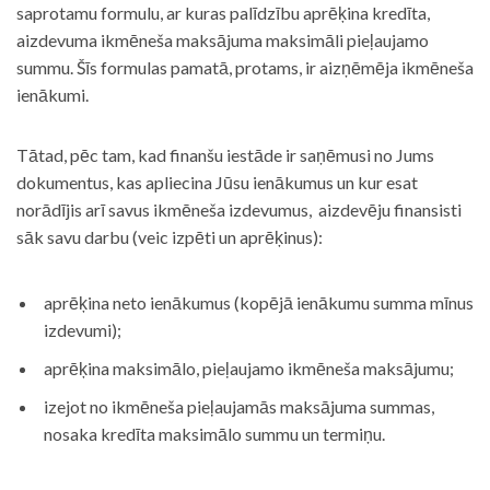
saprotamu formulu, ar kuras palīdzību aprēķina kredīta,
aizdevuma ikmēneša maksājuma maksimāli pieļaujamo
summu. Šīs formulas pamatā, protams, ir aizņēmēja ikmēneša
ienākumi.
Tātad, pēc tam, kad finanšu iestāde ir saņēmusi no Jums
dokumentus, kas apliecina Jūsu ienākumus un kur esat
norādījis arī savus ikmēneša izdevumus, aizdevēju finansisti
sāk savu darbu (veic izpēti un aprēķinus):
aprēķina neto ienākumus (kopējā ienākumu summa mīnus
izdevumi);
aprēķina maksimālo, pieļaujamo ikmēneša maksājumu;
izejot no ikmēneša pieļaujamās maksājuma summas,
nosaka kredīta maksimālo summu un termiņu.