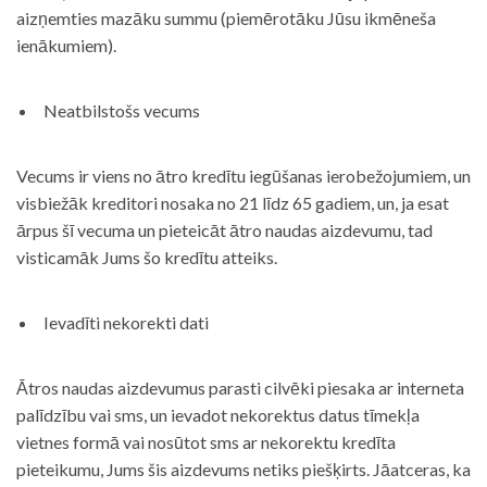
aizņemties mazāku summu (piemērotāku Jūsu ikmēneša
ienākumiem).
Neatbilstošs vecums
Vecums ir viens no ātro kredītu iegūšanas ierobežojumiem, un
visbiežāk kreditori nosaka no 21 līdz 65 gadiem, un, ja esat
ārpus šī vecuma un pieteicāt ātro naudas aizdevumu, tad
visticamāk Jums šo kredītu atteiks.
Ievadīti nekorekti dati
Ātros naudas aizdevumus parasti cilvēki piesaka ar interneta
palīdzību vai sms, un ievadot nekorektus datus tīmekļa
vietnes formā vai nosūtot sms ar nekorektu kredīta
pieteikumu, Jums šis aizdevums netiks piešķirts. Jāatceras, ka