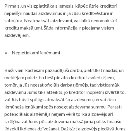
Pirmais, un visizplatītākais iemesls, kāpēc ātrie kreditori
nepiešķir naudas aizdevumus ir, ja Jūsu kredītvēsture ir
sabojāta. Neatmaksāti aizdevumi, vai laikā nenomaksāti
kredītu maksājumi. Šāda informācija ir pieejama visiem
aizdevējiem.
Nepietiekami ieņēmumi
Bieži vien, kad esam pazaudējuši darbu, pietrūkst naudas, un
meklējam palīdzību tieši pie ātro kredītu izsniedzējiem,
tomēr, ja Jūs neesat oficiāls darba ņēmējs, tad visticamāk
aizdevumu Jums tiks atteikts, jo kreditori nopietni izvērtē to,
vai Jūs būsit spējīgs atmaksāt šo aizdevumu, un vai Jūsu
ikmēneša ienākumi spēs nosegt aizdevuma summu. Parasti
potenciālais aizņēmējs neņem vērā to, ka aizdevējs arī
izrēķina vai Jums pēc aizdevuma maksājuma paliks finanšu
līdzekļi ikdienas dzīvošanai. Dažkārt aizdevējs piedāvā Jums