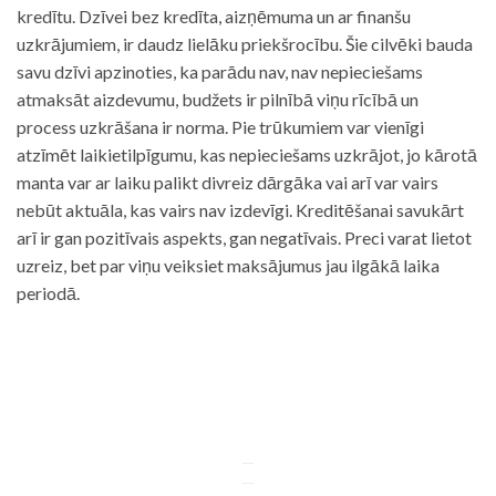
kredītu. Dzīvei bez kredīta, aizņēmuma un ar finanšu
uzkrājumiem, ir daudz lielāku priekšrocību. Šie cilvēki bauda
savu dzīvi apzinoties, ka parādu nav, nav nepieciešams
atmaksāt aizdevumu, budžets ir pilnībā viņu rīcībā un
process uzkrāšana ir norma. Pie trūkumiem var vienīgi
atzīmēt laikietilpīgumu, kas nepieciešams uzkrājot, jo kārotā
manta var ar laiku palikt divreiz dārgāka vai arī var vairs
nebūt aktuāla, kas vairs nav izdevīgi. Kreditēšanai savukārt
arī ir gan pozitīvais aspekts, gan negatīvais. Preci varat lietot
uzreiz, bet par viņu veiksiet maksājumus jau ilgākā laika
periodā.