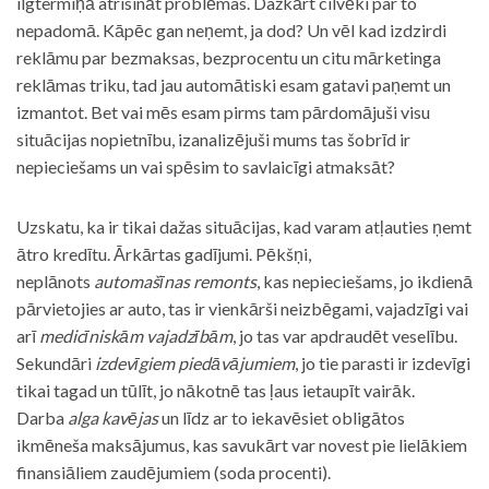
ilgtermiņā atrisināt problēmas. Dažkārt cilvēki par to
nepadomā. Kāpēc gan neņemt, ja dod? Un vēl kad izdzirdi
reklāmu par bezmaksas, bezprocentu un citu mārketinga
reklāmas triku, tad jau automātiski esam gatavi paņemt un
izmantot. Bet vai mēs esam pirms tam pārdomājuši visu
situācijas nopietnību, izanalizējuši mums tas šobrīd ir
nepieciešams un vai spēsim to savlaicīgi atmaksāt?
Uzskatu, ka ir tikai dažas situācijas, kad varam atļauties ņemt
ātro kredītu. Ārkārtas gadījumi. Pēkšņi,
neplānots
automašīnas remonts
, kas nepieciešams, jo ikdienā
pārvietojies ar auto, tas ir vienkārši neizbēgami, vajadzīgi vai
arī
medicīniskām vajadzībām
, jo tas var apdraudēt veselību.
Sekundāri
izdevīgiem piedāvājumiem
, jo tie parasti ir izdevīgi
tikai tagad un tūlīt, jo nākotnē tas ļaus ietaupīt vairāk.
Darba
alga kavējas
un līdz ar to iekavēsiet obligātos
ikmēneša maksājumus, kas savukārt var novest pie lielākiem
finansiāliem zaudējumiem (soda procenti).