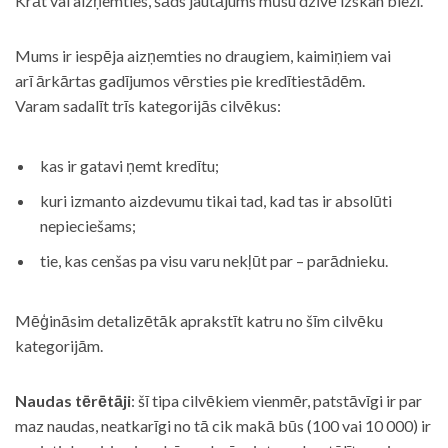
Krāt vai aizņemties, šāds jautājums mūsu dzīvē izskan bieži.
Mums ir iespēja aizņemties no draugiem, kaimiņiem vai
arī ārkārtas gadījumos vērsties pie kredītiestādēm.
Varam sadalīt trīs kategorijās cilvēkus:
kas ir gatavi ņemt kredītu;
kuri izmanto aizdevumu tikai tad, kad tas ir absolūti
nepieciešams;
tie, kas cenšas pa visu varu nekļūt par – parādnieku.
Mēģināsim detalizētāk aprakstīt katru no šīm cilvēku
kategorijām.
Naudas tērētāji
: šī tipa cilvēkiem vienmēr, patstāvīgi ir par
maz naudas, neatkarīgi no tā cik makā būs (100 vai 10 000) ir