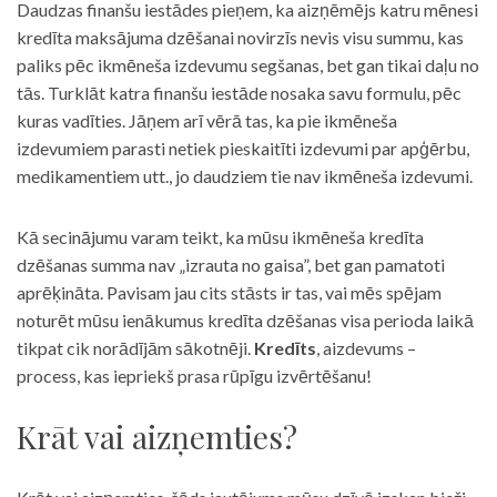
Daudzas finanšu iestādes pieņem, ka aizņēmējs katru mēnesi
kredīta maksājuma dzēšanai novirzīs nevis visu summu, kas
paliks pēc ikmēneša izdevumu segšanas, bet gan tikai daļu no
tās. Turklāt katra finanšu iestāde nosaka savu formulu, pēc
kuras vadīties. Jāņem arī vērā tas, ka pie ikmēneša
izdevumiem parasti netiek pieskaitīti izdevumi par apģērbu,
medikamentiem utt., jo daudziem tie nav ikmēneša izdevumi.
Kā secinājumu varam teikt, ka mūsu ikmēneša kredīta
dzēšanas summa nav „izrauta no gaisa”, bet gan pamatoti
aprēķināta. Pavisam jau cits stāsts ir tas, vai mēs spējam
noturēt mūsu ienākumus kredīta dzēšanas visa perioda laikā
tikpat cik norādījām sākotnēji.
Kredīts
, aizdevums –
process, kas iepriekš prasa rūpīgu izvērtēšanu!
Krāt vai aizņemties?