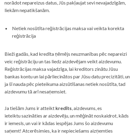
norādot nepareizus datus, Jūs pakļaujat sevi nevajadzīgām,
liekām nepatikšanām.
Netiek nosūtīta reģistrācijas maksa vai veikta korekta
reģistrācija
Bieži gadās, kad kredīta ņēmējs neuzmanības pēc nepareizi
veic reģistrāciju un tas liedz aizdevējam veikt aizdevumu.
Reģistrācijas maksa vajadzīga, lai kreditors zinātu Jūsu
bankas kontu un lai pārliecinātos par Jūsu datu precizitāti, un
ja šī nauda pēc pieteikuma aizsūtīšanas netiek nosūtīta, tad
aizdevumu tā arī nesaņemsiet.
Ja tiešām Jums ir atteikt
kredīts
, aizdevums, es
ieteiktu sazināties ar aizdevēju, un mēģināt noskaidrot, kāds
ir iemesls, un vai ir kādas iespējas Jums šo aizdevumu
saņemt! Atcerēsimies, ka ir nepieciešams aizņemties