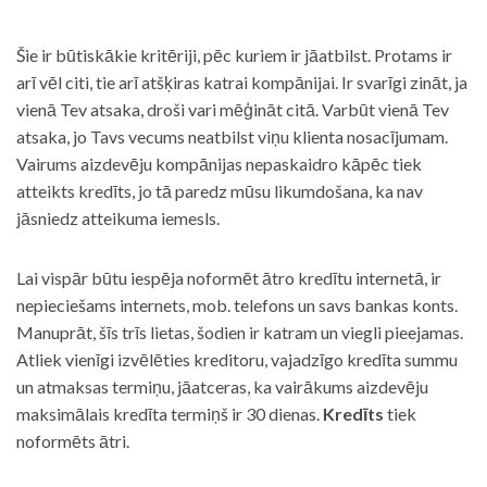
Šie ir būtiskākie kritēriji, pēc kuriem ir jāatbilst. Protams ir
arī vēl citi, tie arī atšķiras katrai kompānijai. Ir svarīgi zināt, ja
vienā Tev atsaka, droši vari mēģināt citā. Varbūt vienā Tev
atsaka, jo Tavs vecums neatbilst viņu klienta nosacījumam.
Vairums aizdevēju kompānijas nepaskaidro kāpēc tiek
atteikts kredīts, jo tā paredz mūsu likumdošana, ka nav
jāsniedz atteikuma iemesls.
Lai vispār būtu iespēja noformēt ātro kredītu internetā, ir
nepieciešams internets, mob. telefons un savs bankas konts.
Manuprāt, šīs trīs lietas, šodien ir katram un viegli pieejamas.
Atliek vienīgi izvēlēties kreditoru, vajadzīgo kredīta summu
un atmaksas termiņu, jāatceras, ka vairākums aizdevēju
maksimālais kredīta termiņš ir 30 dienas.
Kredīts
tiek
noformēts ātri.