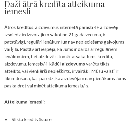
Daži ātrā kredīta atteikuma
iemesli
Ātros kredītus, aizdevumus internetā parasti 4F aizdevēji
izsniedz iedzīvotājiem sākot no 21 gada vecuma, ir
patstāvīgi, regulāri ienākumi un nav nepieciešams galvojums
vai ķīla. Pastāv arī iespēja, ka Jums ir darbs ar regulāriem
ienākumiem, bet aizdevējs tomēr atsaka Jums kredītu,
aizdevumu. Iemesls/-i, kādēļ
aizdevums
varētu tikts
atteikts, vai vienkārši nepiešķirts, ir vairāki. Mūsu valstī ir
likumdošana, kas paredz, ka aizdevējam nav pienākums Jums
paskaidrot vai minēt atteikuma iemeslu/-s.
Atteikuma iemesli:
Slikta kredītvēsture