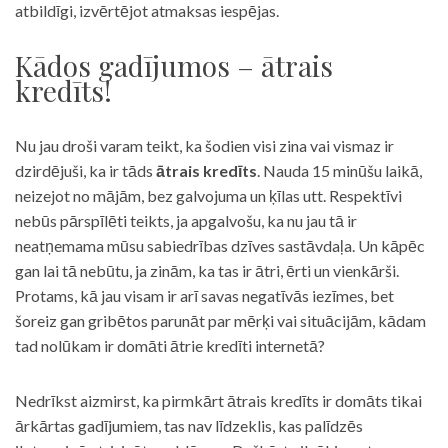
atbildīgi, izvērtējot atmaksas iespējas.
Kādos gadījumos – ātrais
kredīts!
Nu jau droši varam teikt, ka šodien visi zina vai vismaz ir
dzirdējuši, ka ir tāds
ātrais kredīts
. Nauda 15 minūšu laikā,
neizejot no mājām, bez galvojuma un ķīlas utt. Respektīvi
nebūs pārspīlēti teikts, ja apgalvošu, ka nu jau tā ir
neatņemama mūsu sabiedrības dzīves sastāvdaļa. Un kāpēc
gan lai tā nebūtu, ja zinām, ka tas ir ātri, ērti un vienkārši.
Protams, kā jau visam ir arī savas negatīvās iezīmes, bet
šoreiz gan gribētos parunāt par mērķi vai situācijām, kādam
tad nolūkam ir domāti ātrie kredīti internetā?
Nedrīkst aizmirst, ka pirmkārt ātrais kredīts ir domāts tikai
ārkārtas gadījumiem, tas nav līdzeklis, kas palīdzēs