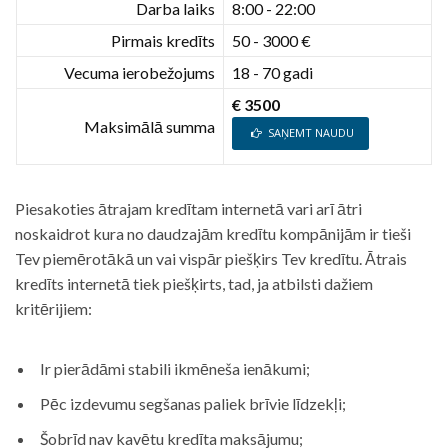
Darba laiks
8:00 - 22:00
Pirmais kredīts
50 - 3000 €
Vecuma ierobežojums
18 - 70 gadi
€ 3500
Maksimālā summa
SAŅEMT NAUDU
Piesakoties ātrajam kredītam internetā vari arī ātri
noskaidrot kura no daudzajām kredītu kompānijām ir tieši
Tev piemērotākā un vai vispār piešķirs Tev kredītu. Ātrais
kredīts internetā tiek piešķirts, tad, ja atbilsti dažiem
kritērijiem:
Ir pierādāmi stabili ikmēneša ienākumi;
Pēc izdevumu segšanas paliek brīvie līdzekļi;
Šobrīd nav kavētu kredīta maksājumu;