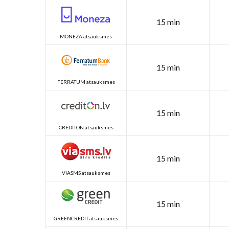
15 min
MONEZA atsauksmes
15 min
FERRATUM atsauksmes
15 min
CREDITON atsauksmes
15 min
VIASMS atsauksmes
15 min
GREENCREDIT atsauksmes