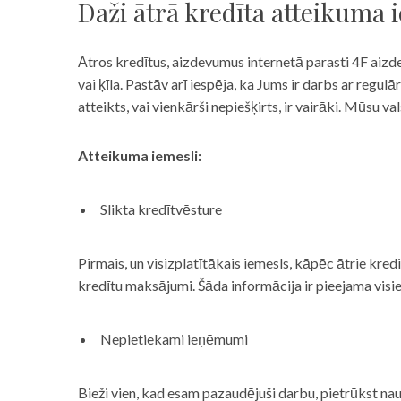
Daži ātrā kredīta atteikuma 
Ātros kredītus, aizdevumus internetā parasti 4F aizd
vai ķīla. Pastāv arī iespēja, ka Jums ir darbs ar reg
atteikts, vai vienkārši nepiešķirts, ir vairāki. Mūsu
Atteikuma iemesli:
Slikta kredītvēsture
Pirmais, un visizplatītākais iemesls, kāpēc ātrie kre
kredītu maksājumi. Šāda informācija ir pieejama visi
Nepietiekami ieņēmumi
Bieži vien, kad esam pazaudējuši darbu, pietrūkst nau