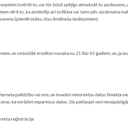
i nopietni izvērtē to, vai Jūs būsit spējīgs atmaksāt šo aizdevumu
m vērā to, ka aizdevējs arī izrēķina vai Jums pēc aizdevuma maks
 summu (piemērotāku Jūsu ikmēneša ienākumiem).
iem, un visbiežāk kreditori nosaka no 21 līdz 65 gadiem, un, ja es
nterneta palīdzību vai sms, un ievadot nekorektus datus tīmekļa vi
tceras, ka norādot nepareizus datus, Jūs pakļaujat sevi nevajadzī
rekta reģistrācija