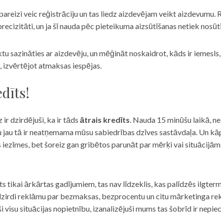
eizi veic reģistrāciju un tas liedz aizdevējam veikt aizdevumu. R
recizitāti, un ja šī nauda pēc pieteikuma aizsūtīšanas netiek nosūt
iktu sazināties ar aizdevēju, un mēģināt noskaidrot, kāds ir iemesl
, izvērtējot atmaksas iespējas.
dīts!
 ir dzirdējuši, ka ir tāds
ātrais kredīts
. Nauda 15 minūšu laikā, ne
u jau tā ir neatņemama mūsu sabiedrības dzīves sastāvdaļa. Un kāpēc 
ās iezīmes, bet šoreiz gan gribētos parunāt par mērķi vai situācijā
s tikai ārkārtas gadījumiem, tas nav līdzeklis, kas palīdzēs ilgter
zirdi reklāmu par bezmaksas, bezprocentu un citu mārketinga rek
visu situācijas nopietnību, izanalizējuši mums tas šobrīd ir nepie