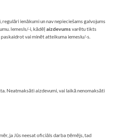
i, regulāri ienākumi un nav nepieciešams galvojums
vumu. Iemesls/-i, kādēļ
aizdevums
varētu tikts
s paskaidrot vai minēt atteikuma iemeslu/-s.
ojāta. Neatmaksāti aizdevumi, vai laikā nenomaksāti
mēr, ja Jūs neesat oficiāls darba ņēmējs, tad