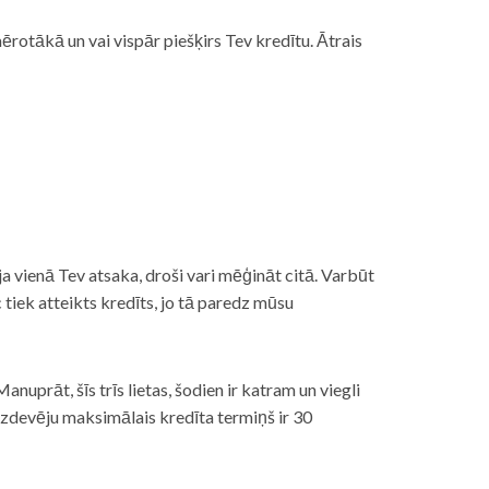
rotākā un vai vispār piešķirs Tev kredītu. Ātrais
āt, ja vienā Tev atsaka, droši vari mēģināt citā. Varbūt
iek atteikts kredīts, jo tā paredz mūsu
nuprāt, šīs trīs lietas, šodien ir katram un viegli
izdevēju maksimālais kredīta termiņš ir 30