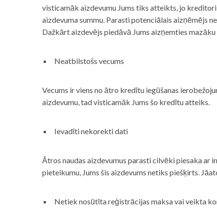
visticamāk aizdevumu Jums tiks atteikts, jo kreditor
aizdevuma summu. Parasti potenciālais aizņēmējs neņe
Dažkārt aizdevējs piedāvā Jums aizņemties mazāku
Neatbilstošs vecums
Vecums ir viens no ātro kredītu iegūšanas ierobežojum
aizdevumu, tad visticamāk Jums šo kredītu atteiks.
Ievadīti nekorekti dati
Ātros naudas aizdevumus parasti cilvēki piesaka ar i
pieteikumu, Jums šis aizdevums netiks piešķirts. Jāa
Netiek nosūtīta reģistrācijas maksa vai veikta ko