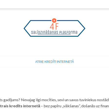
ATRIE KREDĪTI INTERNETĀ
 gadījums? Nevajag ilgi mocīties, sevi un savus tuviniekus nostādī
trais kredīts internetā
– bez papīru „vākšanas”, došanās uz fina