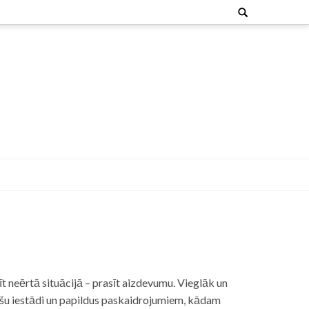
Search
for:
t neērtā situācijā – prasīt aizdevumu. Vieglāk un
nšu iestādi un papildus paskaidrojumiem, kādam