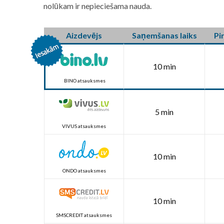
nolūkam ir nepieciešama nauda.
Aizdevējs
Saņemšanas laiks
Pi
10 min
BINO atsauksmes
5 min
VIVUS atsauksmes
10 min
ONDO atsauksmes
10 min
SMSCREDIT atsauksmes