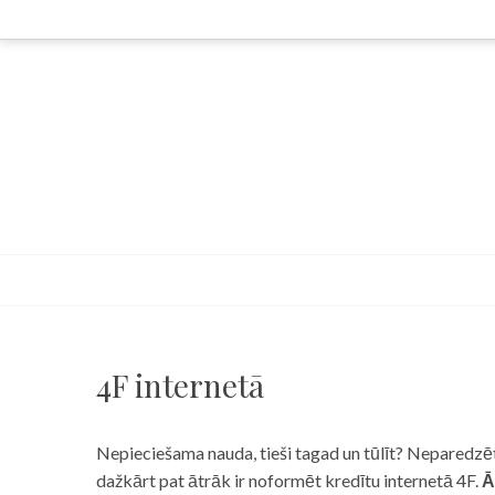
Skip
to
content
4F internetā
Nepieciešama nauda, tieši tagad un tūlīt? Neparedzēts
dažkārt pat ātrāk ir noformēt kredītu internetā 4F.
Ā