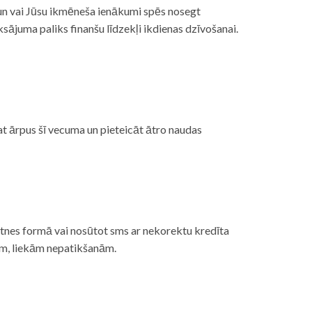
, un vai Jūsu ikmēneša ienākumi spēs nosegt
ājuma paliks finanšu līdzekļi ikdienas dzīvošanai.
at ārpus šī vecuma un pieteicāt ātro naudas
etnes formā vai nosūtot sms ar nekorektu kredīta
gām, liekām nepatikšanām.