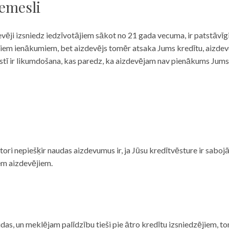
iemesli
evēji izsniedz iedzīvotājiem sākot no 21 gada vecuma, ir patstāvīg
ulāriem ienākumiem, bet aizdevējs tomēr atsaka Jums kredītu, aizde
 valstī ir likumdošana, kas paredz, ka aizdevējam nav pienākums Jum
ditori nepiešķir naudas aizdevumus ir, ja Jūsu kredītvēsture ir sab
em aizdevējiem.
das, un meklējam palīdzību tieši pie ātro kredītu izsniedzējiem, to