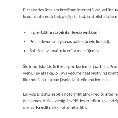
Piesakoties ātrajam kredītam internetā vari arī ātri 
kredīts internetā tiek piešķirts, tad, ja atbilsti dažiem
Ir pierādāmi stabili ikmēneša ienākumi;
Pēc izdevumu segšanas paliek brīvie līdzekļi;
Šobrīd nav kavētu kredīta maksājumu;
Šie ir būtiskākie kritēriji, pēc kuriem ir jāatbilst. Pro
vienā Tev atsaka, jo Tavs vecums neatbilst viņu klie
likumdošana, ka nav jāsniedz atteikuma iemesls.
Lai vispār būtu iespēja noformēt ātro kredītu internet
pieejamas. Atliek vienīgi izvēlēties kreditoru, vaja
dienas.
Kredīts
tiek noformēts ātri.