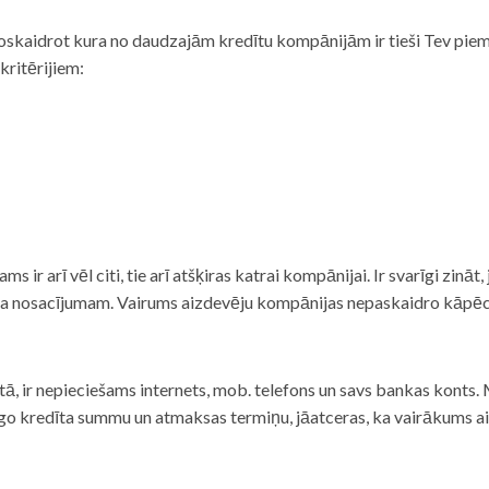
noskaidrot kura no daudzajām kredītu kompānijām ir tieši Tev piemē
 kritērijiem:
tams ir arī vēl citi, tie arī atšķiras katrai kompānijai. Ir svarīgi zin
nta nosacījumam. Vairums aizdevēju kompānijas nepaskaidro kāpēc t
ā, ir nepieciešams internets, mob. telefons un savs bankas konts. Ma
dzīgo kredīta summu un atmaksas termiņu, jāatceras, ka vairākums a