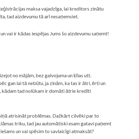
eģistrācijas maksa vajadzīga, lai kreditors zinātu
īta, tad aizdevumu tā arī nesaņemsiet.
s, un vai ir kādas iespējas Jums šo aizdevumu saņemt!
izejot no mājām, bez galvojuma un ķīlas utt.
gan lai tā nebūtu, ja zinām, ka tas ir ātri, ērti un
m, kādam tad nolūkam ir domāti ātrie kredīti
miņā atrisināt problēmas. Dažkārt cilvēki par to
lāmas triku, tad jau automātiski esam gatavi paņemt
ciešams un vai spēsim to savlaicīgi atmaksāt?