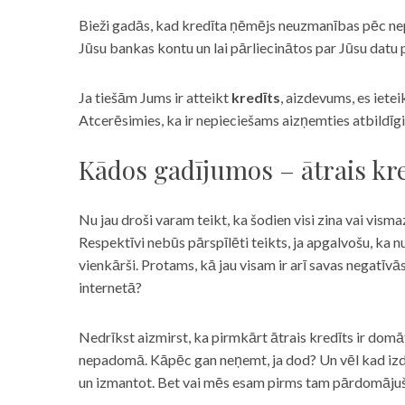
Bieži gadās, kad kredīta ņēmējs neuzmanības pēc nepar
Jūsu bankas kontu un lai pārliecinātos par Jūsu datu p
Ja tiešām Jums ir atteikt
kredīts
, aizdevums, es iete
Atcerēsimies, ka ir nepieciešams aizņemties atbildīgi
Kādos gadījumos – ātrais kre
Nu jau droši varam teikt, ka šodien visi zina vai vismaz
Respektīvi nebūs pārspīlēti teikts, ja apgalvošu, ka n
vienkārši. Protams, kā jau visam ir arī savas negatīv
internetā?
Nedrīkst aizmirst, ka pirmkārt ātrais kredīts ir domāt
nepadomā. Kāpēc gan neņemt, ja dod? Un vēl kad izd
un izmantot. Bet vai mēs esam pirms tam pārdomājuši 