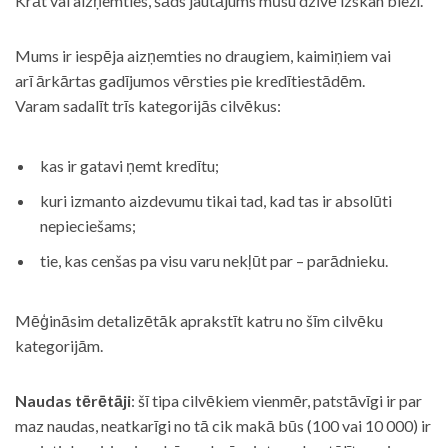
Krāt vai aizņemties, šāds jautājums mūsu dzīvē izskan bieži.
Mums ir iespēja aizņemties no draugiem, kaimiņiem vai
arī ārkārtas gadījumos vērsties pie kredītiestādēm.
Varam sadalīt trīs kategorijās cilvēkus:
kas ir gatavi ņemt kredītu;
kuri izmanto aizdevumu tikai tad, kad tas ir absolūti
nepieciešams;
tie, kas cenšas pa visu varu nekļūt par – parādnieku.
Mēģināsim detalizētāk aprakstīt katru no šīm cilvēku
kategorijām.
Naudas tērētāji
: šī tipa cilvēkiem vienmēr, patstāvīgi ir par
maz naudas, neatkarīgi no tā cik makā būs (100 vai 10 000) ir