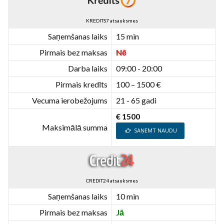
KREDITS7 atsauksmes
Saņemšanas laiks
15 min
Pirmais bez maksas
Nē
Darba laiks
09:00 - 20:00
Pirmais kredīts
100 – 1500 €
Vecuma ierobežojums
21 - 65 gadi
€ 1500
Maksimālā summa
SAŅEMT NAUDU
CREDIT24 atsauksmes
Saņemšanas laiks
10 min
Pirmais bez maksas
Jā