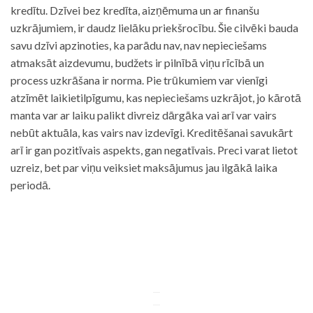
kredītu. Dzīvei bez kredīta, aizņēmuma un ar finanšu
uzkrājumiem, ir daudz lielāku priekšrocību. Šie cilvēki bauda
savu dzīvi apzinoties, ka parādu nav, nav nepieciešams
atmaksāt aizdevumu, budžets ir pilnībā viņu rīcībā un
process uzkrāšana ir norma. Pie trūkumiem var vienīgi
atzīmēt laikietilpīgumu, kas nepieciešams uzkrājot, jo kārotā
manta var ar laiku palikt divreiz dārgāka vai arī var vairs
nebūt aktuāla, kas vairs nav izdevīgi. Kreditēšanai savukārt
arī ir gan pozitīvais aspekts, gan negatīvais. Preci varat lietot
uzreiz, bet par viņu veiksiet maksājumus jau ilgākā laika
periodā.