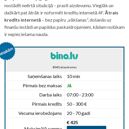
nostādīt neērtā situācijā – prasīt aizdevumu. Vieglāk un
dažkārt pat ātrāk ir noformēt kredītu internetā 4F.
Ātrais
kredīts internetā
– bez papīru „vākšanas”, došanās uz
finanšu iestādi un papildus paskaidrojumiem, kādam nolūkam
ir nepieciešama nauda.
BINO atsauksmes
Saņemšanas laiks
10 min
Pirmais bez maksas
Jā
Darba laiks
07:00 - 23:00
Pirmais kredīts
50 - 300 €
Vecuma ierobežojums
20 - 70 gadi
€ 425
Maksimālā summa