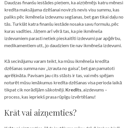
Daudzas finanšu iestādes pieņem, ka aizņēmējs katru mēnesi
kredīta maksājuma dzēšanai novirzīs nevis visu summu, kas
paliks pēc ikmēneša izdevumu segšanas, bet gan tikai daļu no
tās. Turklāt katra finanšu iestāde nosaka savu formulu, pēc
kuras vadīties. Jāņem arī vērā tas, ka pie ikmēneša
izdevumiem parasti netiek pieskaitīti izdevumi par apģērbu,
medikamentiem utt., jo daudziem tie nav ikmēneša izdevumi.
Kā secinājumu varam teikt, ka mūsu ikmēneša kredīta
dzēšanas summa nav „izrauta no gaisa”, bet gan pamatoti
aprēķināta. Pavisam jau cits stāsts ir tas, vai mēs spējam
noturēt mūsu ienākumus kredīta dzēšanas visa perioda laikā
tikpat cik norādījām sākotnēji.
Kredīts
, aizdevums –
process, kas iepriekš prasa rūpīgu izvērtēšanu!
Krāt vai aizņemties?