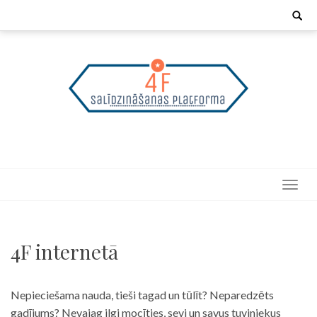
Skip
Search
for:
to
content
4F internetā
Nepieciešama nauda, tieši tagad un tūlīt? Neparedzēts
gadījums? Nevajag ilgi mocīties, sevi un savus tuviniekus