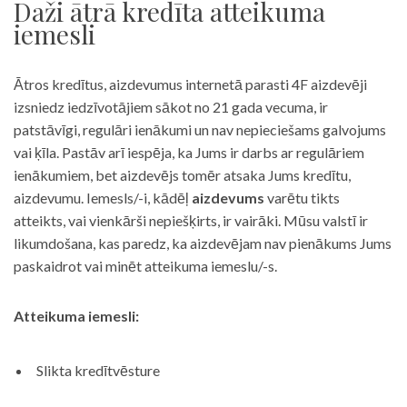
Daži ātrā kredīta atteikuma
iemesli
Ātros kredītus, aizdevumus internetā parasti 4F aizdevēji
izsniedz iedzīvotājiem sākot no 21 gada vecuma, ir
patstāvīgi, regulāri ienākumi un nav nepieciešams galvojums
vai ķīla. Pastāv arī iespēja, ka Jums ir darbs ar regulāriem
ienākumiem, bet aizdevējs tomēr atsaka Jums kredītu,
aizdevumu. Iemesls/-i, kādēļ
aizdevums
varētu tikts
atteikts, vai vienkārši nepiešķirts, ir vairāki. Mūsu valstī ir
likumdošana, kas paredz, ka aizdevējam nav pienākums Jums
paskaidrot vai minēt atteikuma iemeslu/-s.
Atteikuma iemesli:
Slikta kredītvēsture