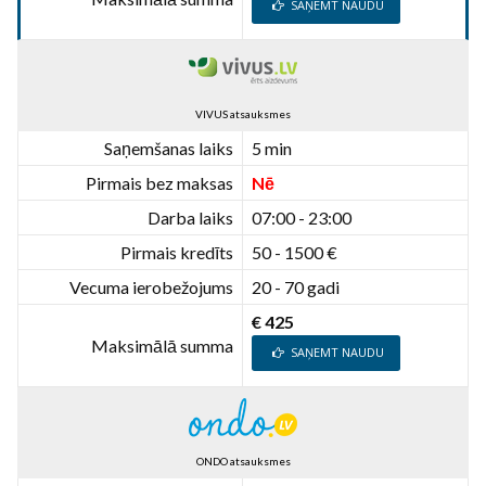
SAŅEMT NAUDU
VIVUS atsauksmes
Saņemšanas laiks
5 min
Pirmais bez maksas
Nē
Darba laiks
07:00 - 23:00
Pirmais kredīts
50 - 1500 €
Vecuma ierobežojums
20 - 70 gadi
€ 425
Maksimālā summa
SAŅEMT NAUDU
ONDO atsauksmes