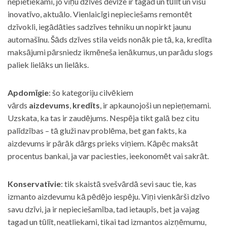
nepietiekami, jo viņu dzīves devīze ir tagad un tūlīt un visu
inovatīvo, aktuālo. Vienlaicīgi nepieciešams remontēt
dzīvokli, iegādāties sadzīves tehniku un nopirkt jaunu
automašīnu. Šāds dzīves stila veids nonāk pie tā, ka, kredīta
maksājumi pārsniedz ikmēneša ienākumus, un parādu slogs
paliek lielāks un lielāks.
Apdomīgie
: šo kategoriju cilvēkiem
vārds
aizdevums
,
kredīts
, ir apkaunojoši un nepieņemami.
Uzskata, ka tas ir zaudējums. Nespēja tikt galā bez citu
palīdzības – tā gluži nav problēma, bet gan fakts, ka
aizdevums ir pārāk dārgs prieks viņiem. Kāpēc maksāt
procentus bankai, ja var paciesties, ieekonomēt vai sakrāt.
Konservatīvie
: tik skaistā svešvārdā sevi sauc tie, kas
izmanto aizdevumu kā pēdējo iespēju. Viņi vienkārši dzīvo
savu dzīvi, ja ir nepieciešamība, tad ietaupīs, bet ja vajag
tagad un tūlīt, neatliekami, tikai tad izmantos aizņēmumu,