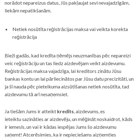
norādot nepareizus datus, Jūs pakļaujat sevi nevajadzīgām,
liekām nepatikšanām.
Netiek nosūtīta reģistrācijas maksa vai veikta korekta
reģistrācija
Bieži gadās, kad kredīta ņēmējs neuzmanības pēc nepareizi
veic reģistrāciju un tas liedz aizdevējam veikt aizdevumu.
Reģistrācijas maksa vajadzīga, lai kreditors zinātu Jūsu
bankas kontu un lai pārliecinātos par Jūsu datu precizitāti, un
ja šī nauda pēc pieteikuma aizsūtīšanas netiek nosūtīta, tad
aizdevumu tā arī nesaņemsiet.
Ja tiešām Jums ir atteikt
kredīts
, aizdevums, es
ieteiktu sazināties ar aizdevēju, un mēģināt noskaidrot, kāds
ir iemesls, un vai ir kādas iespējas Jums šo aizdevumu
saņemt! Atcerēsimies, ka ir nepieciešams aizņemties