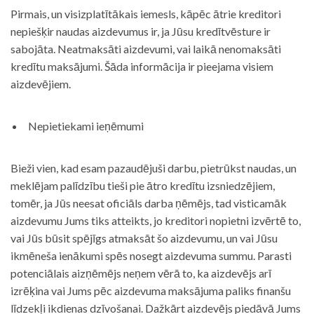
Pirmais, un visizplatītākais iemesls, kāpēc ātrie kreditori
nepiešķir naudas aizdevumus ir, ja Jūsu kredītvēsture ir
sabojāta. Neatmaksāti aizdevumi, vai laikā nenomaksāti
kredītu maksājumi. Šāda informācija ir pieejama visiem
aizdevējiem.
Nepietiekami ieņēmumi
Bieži vien, kad esam pazaudējuši darbu, pietrūkst naudas, un
meklējam palīdzību tieši pie ātro kredītu izsniedzējiem,
tomēr, ja Jūs neesat oficiāls darba ņēmējs, tad visticamāk
aizdevumu Jums tiks atteikts, jo kreditori nopietni izvērtē to,
vai Jūs būsit spējīgs atmaksāt šo aizdevumu, un vai Jūsu
ikmēneša ienākumi spēs nosegt aizdevuma summu. Parasti
potenciālais aizņēmējs neņem vērā to, ka aizdevējs arī
izrēķina vai Jums pēc aizdevuma maksājuma paliks finanšu
līdzekļi ikdienas dzīvošanai. Dažkārt aizdevējs piedāvā Jums