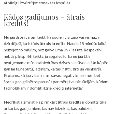
atbildīgi, izvērtējot atmaksas iespējas.
Kādos gadījumos – ātrais
kredīts!
Nu jau droši varam teikt, ka šodien visi zina vai vismaz ir
dzirdējuši, ka ir tāds
ātrais kredīts
. Nauda 15 minūšu laikā,
neizejot no mājām, bez galvojuma un ķīlas utt. Respektīvi
nebūs pārspīlēti teikts, ja apgalvošu, ka nu jau tā ir
neatņemama mūsu sabiedrības dzīves sastāvdaļa. Un kāpēc
gan lai tā nebūtu, ja zinām, ka tas ir ātri, ērti un vienkārši.
Protams, kā jau visam ir arī savas negatīvās iezīmes, bet
šoreiz gan gribētos parunāt par mērķi vai situācijām, kādam
tad nolūkam ir domāti ātrie kredīti internetā?
Nedrīkst aizmirst, ka pirmkārt ātrais kredīts ir domāts tikai
ārkārtas gadījumiem, tas nav līdzeklis, kas palīdzēs