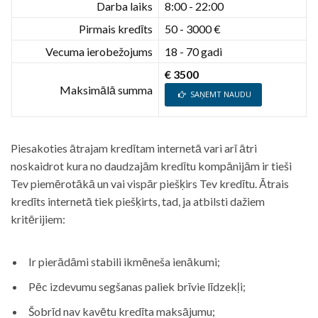
Darba laiks
8:00 - 22:00
Pirmais kredīts
50 - 3000 €
Vecuma ierobežojums
18 - 70 gadi
€ 3500
Maksimālā summa
SAŅEMT NAUDU
Piesakoties ātrajam kredītam internetā vari arī ātri
noskaidrot kura no daudzajām kredītu kompānijām ir tieši
Tev piemērotākā un vai vispār piešķirs Tev kredītu. Ātrais
kredīts internetā tiek piešķirts, tad, ja atbilsti dažiem
kritērijiem:
Ir pierādāmi stabili ikmēneša ienākumi;
Pēc izdevumu segšanas paliek brīvie līdzekļi;
Šobrīd nav kavētu kredīta maksājumu;