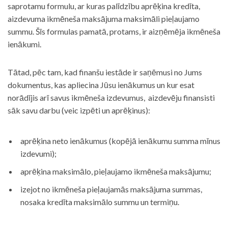
saprotamu formulu, ar kuras palīdzību aprēķina kredīta,
aizdevuma ikmēneša maksājuma maksimāli pieļaujamo
summu. Šīs formulas pamatā, protams, ir aizņēmēja ikmēneša
ienākumi.
Tātad, pēc tam, kad finanšu iestāde ir saņēmusi no Jums
dokumentus, kas apliecina Jūsu ienākumus un kur esat
norādījis arī savus ikmēneša izdevumus, aizdevēju finansisti
sāk savu darbu (veic izpēti un aprēķinus):
aprēķina neto ienākumus (kopējā ienākumu summa mīnus
izdevumi);
aprēķina maksimālo, pieļaujamo ikmēneša maksājumu;
izejot no ikmēneša pieļaujamās maksājuma summas,
nosaka kredīta maksimālo summu un termiņu.