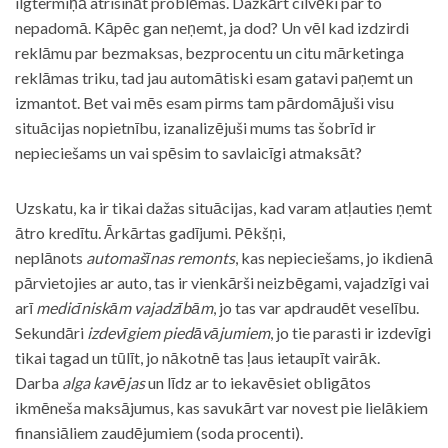
ilgtermiņā atrisināt problēmas. Dažkārt cilvēki par to
nepadomā. Kāpēc gan neņemt, ja dod? Un vēl kad izdzirdi
reklāmu par bezmaksas, bezprocentu un citu mārketinga
reklāmas triku, tad jau automātiski esam gatavi paņemt un
izmantot. Bet vai mēs esam pirms tam pārdomājuši visu
situācijas nopietnību, izanalizējuši mums tas šobrīd ir
nepieciešams un vai spēsim to savlaicīgi atmaksāt?
Uzskatu, ka ir tikai dažas situācijas, kad varam atļauties ņemt
ātro kredītu. Ārkārtas gadījumi. Pēkšņi,
neplānots
automašīnas remonts
, kas nepieciešams, jo ikdienā
pārvietojies ar auto, tas ir vienkārši neizbēgami, vajadzīgi vai
arī
medicīniskām vajadzībām
, jo tas var apdraudēt veselību.
Sekundāri
izdevīgiem piedāvājumiem
, jo tie parasti ir izdevīgi
tikai tagad un tūlīt, jo nākotnē tas ļaus ietaupīt vairāk.
Darba
alga kavējas
un līdz ar to iekavēsiet obligātos
ikmēneša maksājumus, kas savukārt var novest pie lielākiem
finansiāliem zaudējumiem (soda procenti).