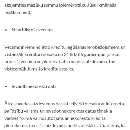
aizņemties mazāku summu (piemērotāku Jūsu ikmēneša
ienākumiem).
Neatbilstošs vecums
Vecums ir viens no ātro kredītu iegūšanas ierobežojumiem, un
visbiežāk kreditori nosaka no 21 līdz 65 gadiem, un, ja esat
ārpus šī vecuma un pieteicāt ātro naudas aizdevumu, tad
visticamāk Jums šo kredītu atteiks.
Ievadīti nekorekti dati
Ātros naudas aizdevumus parasti cilvēki piesaka ar interneta
palīdzību vai sms, un ievadot nekorektus datus tīmekļa
vietnes formā vai nosūtot sms ar nekorektu kredīta
pieteikumu, Jums šis aizdevums netiks piešķirts. Jāatceras, ka