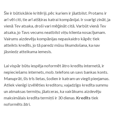
Šie ir būtiskākie kritēriji, pēc kuriem ir jāatbilst. Protams ir
arī vēl citi, tie arī atšķiras katrai kompānijai. Ir svarīgi zināt, ja
vienā Tev atsaka, droši vari mēģināt citā. Varbūt vienā Tev
atsaka, jo Tavs vecums neatbilst viņu klienta nosacījumam.
Vairums aizdevēju kompānijas nepaskaidro kāpēc tiek
atteikts kredīts, jo tā paredz mūsu likumdošana, ka nav
jāsniedz atteikuma iemesls.
Lai vispār būtu iespēja noformēt ātro kredītu internetā, ir
nepieciešams internets, mob. telefons un savs bankas konts.
Manuprāt, šīs trīs lietas, šodien ir katram un viegli pieejamas.
Atliek vienīgi izvēlēties kreditoru, vajadzīgo kredīta summu
un atmaksas termiņu, jāatceras, ka vairākums aizdevēju
maksimālais kredīta termiņš ir 30 dienas.
Kredīts
tiek
noformēts ātri.