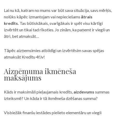
Lai nu kā, katram no mums var būt sava situācija, savs mērķis,
nolūks kāpēc izmantojam vai nepieciešams
ātrais
kredīts.
Tas būtiskākais, svarīgākais ir spēt visu kārtīgi
izvērtēt un tikai tad rīkoties. Jo zinām, ka paņemt ir viegli un
ātri, bet atmaksāt…
Tāpēc aizņemsimies atbildīgi un izvērtēsim savas spējas
atmaksāt Kredītu 4f.lv!
Aizņēmuma ikmēneša
maksājums
Kāds ir maksimāli pieļaujamais kredīts,
aizdevums
summas
izteiksmē? Un kāda ir tā ikmēneša dzēšanas summa?
Visbiežāk finanšu iestādes pielieto elementāru un viegli