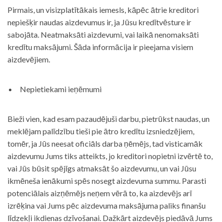
Pirmais, un visizplatītākais iemesls, kāpēc ātrie kreditori
nepiešķir naudas aizdevumus ir, ja Jūsu kredītvēsture ir
sabojāta. Neatmaksāti aizdevumi, vai laikā nenomaksāti
kredītu maksājumi. Šāda informācija ir pieejama visiem
aizdevējiem.
Nepietiekami ieņēmumi
Bieži vien, kad esam pazaudējuši darbu, pietrūkst naudas, un
meklējam palīdzību tieši pie ātro kredītu izsniedzējiem,
tomēr, ja Jūs neesat oficiāls darba ņēmējs, tad visticamāk
aizdevumu Jums tiks atteikts, jo kreditori nopietni izvērtē to,
vai Jūs būsit spējīgs atmaksāt šo aizdevumu, un vai Jūsu
ikmēneša ienākumi spēs nosegt aizdevuma summu. Parasti
potenciālais aizņēmējs neņem vērā to, ka aizdevējs arī
izrēķina vai Jums pēc aizdevuma maksājuma paliks finanšu
līdzekļi ikdienas dzīvošanai. Dažkārt aizdevējs piedāvā Jums