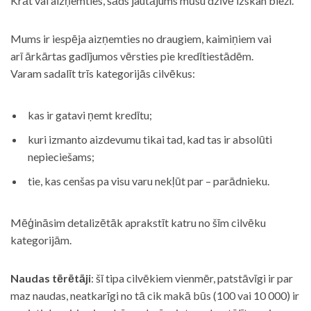
Krāt vai aizņemties, šāds jautājums mūsu dzīvē izskan bieži.
Mums ir iespēja aizņemties no draugiem, kaimiņiem vai
arī ārkārtas gadījumos vērsties pie kredītiestādēm.
Varam sadalīt trīs kategorijās cilvēkus:
kas ir gatavi ņemt kredītu;
kuri izmanto aizdevumu tikai tad, kad tas ir absolūti
nepieciešams;
tie, kas cenšas pa visu varu nekļūt par – parādnieku.
Mēģināsim detalizētāk aprakstīt katru no šīm cilvēku
kategorijām.
Naudas tērētāji
: šī tipa cilvēkiem vienmēr, patstāvīgi ir par
maz naudas, neatkarīgi no tā cik makā būs (100 vai 10 000) ir