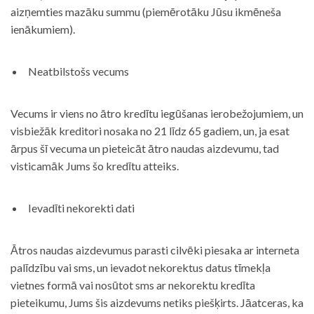
aizņemties mazāku summu (piemērotāku Jūsu ikmēneša
ienākumiem).
Neatbilstošs vecums
Vecums ir viens no ātro kredītu iegūšanas ierobežojumiem, un
visbiežāk kreditori nosaka no 21 līdz 65 gadiem, un, ja esat
ārpus šī vecuma un pieteicāt ātro naudas aizdevumu, tad
visticamāk Jums šo kredītu atteiks.
Ievadīti nekorekti dati
Ātros naudas aizdevumus parasti cilvēki piesaka ar interneta
palīdzību vai sms, un ievadot nekorektus datus tīmekļa
vietnes formā vai nosūtot sms ar nekorektu kredīta
pieteikumu, Jums šis aizdevums netiks piešķirts. Jāatceras, ka