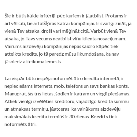
Šie ir būtiskākie kritēriji, pēc kuriem ir jāatbilst. Protams ir
arī vēl citi, tie arī atšķiras katrai kompānijai. Ir svarīgi zināt, ja
vienā Tev atsaka, droši vari mēģināt citā. Varbūt vienā Tev
atsaka, jo Tavs vecums neatbilst viņu klienta nosacījumam.
Vairums aizdevēju kompānijas nepaskaidro kāpēc tiek
atteikts kredīts, jo tā paredz mūsu likumdošana, ka nav
jāsniedz atteikuma iemesls.
Lai vispār būtu iespēja noformēt ātro kredītu internetā, ir
nepieciešams internets, mob. telefons un savs bankas konts.
Manuprāt, šīs trīs lietas, šodien ir katram un viegli pieejamas.
Atliek vienīgi izvēlēties kreditoru, vajadzīgo kredīta summu
un atmaksas termiņu, jāatceras, ka vairākums aizdevēju
maksimālais kredīta termiņš ir 30 dienas.
Kredīts
tiek
noformēts ātri.