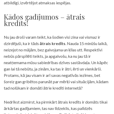
atbildīgi, izvērtējot atmaksas iespējas.
Kādos gadījumos – ātrais
kredīts!
Nu jau droši varam teikt, ka šodien visi zina vai vismaz ir
dzirdējuši, ka ir tāds
ātrais kredīts
. Nauda 15 minūšu laikā,
neizejot no mājām, bez galvojuma un ķīlas utt. Respektīvi
nebūs pārspīlēti teikts, ja apgalvošu, ka nu jau tā ir
neatņemama mūsu sabiedrības dzīves sastāvdaļa. Un kāpēc
gan lai tā nebūtu, ja zinām, ka tas ir ātri, ērti un vienkārši.
Protams, kā jau visam ir arī savas negatīvās iezīmes, bet
šoreiz gan gribētos parunāt par mērķi vai situācijām, kādam
tad nolūkam ir domāti ātrie kredīti internetā?
Nedrīkst aizmirst, ka pirmkārt ātrais kredīts ir domāts tikai
ārkārtas gadījumiem, tas nav līdzeklis, kas palīdzēs