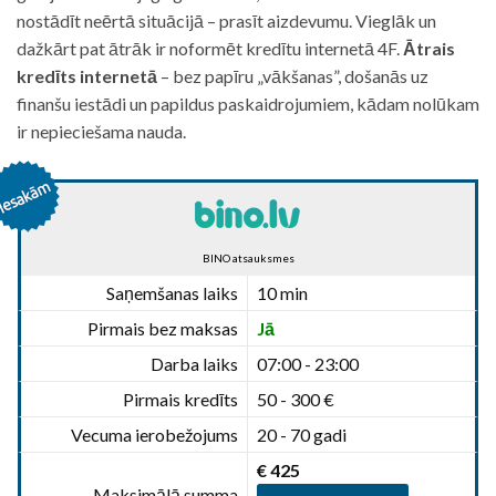
nostādīt neērtā situācijā – prasīt aizdevumu. Vieglāk un
dažkārt pat ātrāk ir noformēt kredītu internetā 4F.
Ātrais
kredīts internetā
– bez papīru „vākšanas”, došanās uz
finanšu iestādi un papildus paskaidrojumiem, kādam nolūkam
ir nepieciešama nauda.
BINO atsauksmes
Saņemšanas laiks
10 min
Pirmais bez maksas
Jā
Darba laiks
07:00 - 23:00
Pirmais kredīts
50 - 300 €
Vecuma ierobežojums
20 - 70 gadi
€ 425
Maksimālā summa