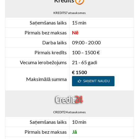
KREDITS7 atsauksmes
Saņemšanas laiks
15 min
Pirmais bez maksas
Nē
Darba laiks
09:00 - 20:00
Pirmais kredīts
100 – 1500 €
Vecuma ierobežojums
21 - 65 gadi
€ 1500
Maksimālā summa
SAŅEMT NAUDU
CREDIT24 atsauksmes
Saņemšanas laiks
10 min
Pirmais bez maksas
Jā