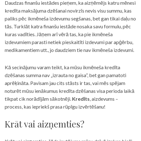
Daudzas finanšu iestādes pieņem, ka aizņēmējs katru mēnesi
kredīta maksājuma dzēšanai novirzīs nevis visu summu, kas
paliks pēc ikmēneša izdevumu segšanas, bet gan tikai daļu no
tās. Turklāt katra finanšu iestāde nosaka savu formulu, pēc
kuras vadīties. Jāņem arī vērā tas, ka pie ikmēneša
izdevumiem parasti netiek pieskaitīti izdevumi par apģērbu,
medikamentiem utt., jo daudziem tie nav ikmēneša izdevumi.
Kā secinājumu varam teikt, ka mūsu ikmēneša kredīta
dzēšanas summa nav „izrauta no gaisa”, bet gan pamatoti
aprēķināta. Pavisam jau cits stāsts ir tas, vai mēs spējam
noturēt mūsu ienākumus kredīta dzēšanas visa perioda laikā
tikpat cik norādījām sākotnēji.
Kredīts
, aizdevums –
process, kas iepriekš prasa rūpīgu izvērtēšanu!
Krāt vai aizņemties?