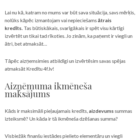
Lai nu kā, katram no mums var būt sava situācija, savs mērķis,
nolūks kāpēc izmantojam vai nepieciešams
ātrais
kredīts.
Tas būtiskākais, svarīgākais ir spēt visu kārtīgi
izvērtēt un tikai tad rīkoties. Jo zinām, ka paņemt ir viegli un
ātri, bet atmaksāt…
Tāpēc aizņemsimies atbildīgi un izvērtēsim savas spējas
atmaksāt Kredītu 4f.lv!
Aizņēmuma ikmēneša
maksājums
Kāds ir maksimāli pieļaujamais kredīts,
aizdevums
summas
izteiksmē? Un kāda ir tā ikmēneša dzēšanas summa?
Visbiežāk finanšu iestādes pielieto elementāru un viegli