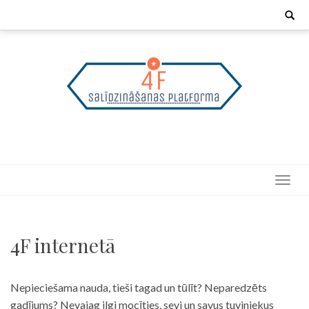
Skip
Search
for:
to
content
4F internetā
Nepieciešama nauda, tieši tagad un tūlīt? Neparedzēts
gadījums? Nevajag ilgi mocīties, sevi un savus tuviniekus