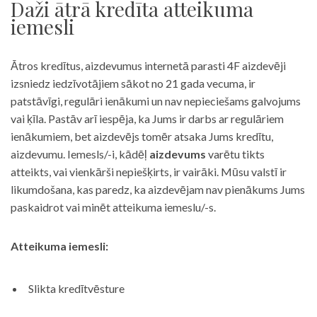
Daži ātrā kredīta atteikuma
iemesli
Ātros kredītus, aizdevumus internetā parasti 4F aizdevēji
izsniedz iedzīvotājiem sākot no 21 gada vecuma, ir
patstāvīgi, regulāri ienākumi un nav nepieciešams galvojums
vai ķīla. Pastāv arī iespēja, ka Jums ir darbs ar regulāriem
ienākumiem, bet aizdevējs tomēr atsaka Jums kredītu,
aizdevumu. Iemesls/-i, kādēļ
aizdevums
varētu tikts
atteikts, vai vienkārši nepiešķirts, ir vairāki. Mūsu valstī ir
likumdošana, kas paredz, ka aizdevējam nav pienākums Jums
paskaidrot vai minēt atteikuma iemeslu/-s.
Atteikuma iemesli:
Slikta kredītvēsture