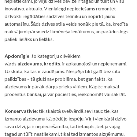
nepietiekami, jo viņu dzīves devīze ir tagad un tūlīt un visu
inovatīvo, aktuālo. Vienlaicīgi nepieciešams remontēt
dzīvokli, iegādāties sadzīves tehniku un nopirkt jaunu
automašīnu. Šāds dzīves stila veids nonāk pie tā, ka, kredīta
maksājumi pārsniedz ikmēneša ienākumus, un parādu slogs
paliek lielāks un lielāks.
Apdomīgie
: šo kategoriju cilvēkiem
vārds
aizdevums
,
kredīts
, ir apkaunojoši un nepieņemami.
Uzskata, ka tas ir zaudējums. Nespēja tikt galā bez citu
palīdzības – tā gluži nav problēma, bet gan fakts, ka
aizdevums ir pārāk dārgs prieks viņiem. Kāpēc maksāt
procentus bankai, ja var paciesties, ieekonomēt vai sakrāt.
Konservatīvie
: tik skaistā svešvārdā sevi sauc tie, kas
izmanto aizdevumu kā pēdējo iespēju. Viņi vienkārši dzīvo
savu dzīvi, ja ir nepieciešamība, tad ietaupīs, bet ja vajag
tagad un tūlīt, neatliekami, tikai tad izmantos aizņēmumu,