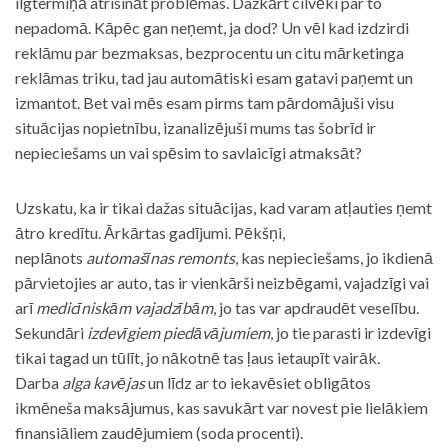
ilgtermiņā atrisināt problēmas. Dažkārt cilvēki par to
nepadomā. Kāpēc gan neņemt, ja dod? Un vēl kad izdzirdi
reklāmu par bezmaksas, bezprocentu un citu mārketinga
reklāmas triku, tad jau automātiski esam gatavi paņemt un
izmantot. Bet vai mēs esam pirms tam pārdomājuši visu
situācijas nopietnību, izanalizējuši mums tas šobrīd ir
nepieciešams un vai spēsim to savlaicīgi atmaksāt?
Uzskatu, ka ir tikai dažas situācijas, kad varam atļauties ņemt
ātro kredītu. Ārkārtas gadījumi. Pēkšņi,
neplānots
automašīnas remonts
, kas nepieciešams, jo ikdienā
pārvietojies ar auto, tas ir vienkārši neizbēgami, vajadzīgi vai
arī
medicīniskām vajadzībām
, jo tas var apdraudēt veselību.
Sekundāri
izdevīgiem piedāvājumiem
, jo tie parasti ir izdevīgi
tikai tagad un tūlīt, jo nākotnē tas ļaus ietaupīt vairāk.
Darba
alga kavējas
un līdz ar to iekavēsiet obligātos
ikmēneša maksājumus, kas savukārt var novest pie lielākiem
finansiāliem zaudējumiem (soda procenti).