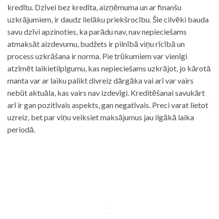
kredītu. Dzīvei bez kredīta, aizņēmuma un ar finanšu
uzkrājumiem, ir daudz lielāku priekšrocību. Šie cilvēki bauda
savu dzīvi apzinoties, ka parādu nav, nav nepieciešams
atmaksāt aizdevumu, budžets ir pilnībā viņu rīcībā un
process uzkrāšana ir norma. Pie trūkumiem var vienīgi
atzīmēt laikietilpīgumu, kas nepieciešams uzkrājot, jo kārotā
manta var ar laiku palikt divreiz dārgāka vai arī var vairs
nebūt aktuāla, kas vairs nav izdevīgi. Kreditēšanai savukārt
arī ir gan pozitīvais aspekts, gan negatīvais. Preci varat lietot
uzreiz, bet par viņu veiksiet maksājumus jau ilgākā laika
periodā.