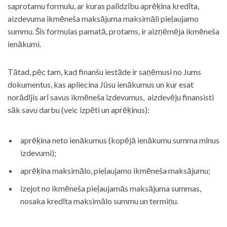
saprotamu formulu, ar kuras palīdzību aprēķina kredīta,
aizdevuma ikmēneša maksājuma maksimāli pieļaujamo
summu. Šīs formulas pamatā, protams, ir aizņēmēja ikmēneša
ienākumi.
Tātad, pēc tam, kad finanšu iestāde ir saņēmusi no Jums
dokumentus, kas apliecina Jūsu ienākumus un kur esat
norādījis arī savus ikmēneša izdevumus, aizdevēju finansisti
sāk savu darbu (veic izpēti un aprēķinus):
aprēķina neto ienākumus (kopējā ienākumu summa mīnus
izdevumi);
aprēķina maksimālo, pieļaujamo ikmēneša maksājumu;
izejot no ikmēneša pieļaujamās maksājuma summas,
nosaka kredīta maksimālo summu un termiņu.