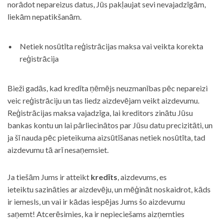
norādot nepareizus datus, Jūs pakļaujat sevi nevajadzīgām,
liekām nepatikšanām.
Netiek nosūtīta reģistrācijas maksa vai veikta korekta
reģistrācija
Bieži gadās, kad kredīta ņēmējs neuzmanības pēc nepareizi
veic reģistrāciju un tas liedz aizdevējam veikt aizdevumu.
Reģistrācijas maksa vajadzīga, lai kreditors zinātu Jūsu
bankas kontu un lai pārliecinātos par Jūsu datu precizitāti, un
ja šī nauda pēc pieteikuma aizsūtīšanas netiek nosūtīta, tad
aizdevumu tā arī nesaņemsiet.
Ja tiešām Jums ir atteikt
kredīts
, aizdevums, es
ieteiktu sazināties ar aizdevēju, un mēģināt noskaidrot, kāds
ir iemesls, un vai ir kādas iespējas Jums šo aizdevumu
saņemt! Atcerēsimies, ka ir nepieciešams aizņemties