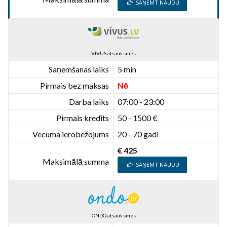
SAŅEMT NAUDU
VIVUS atsauksmes
Saņemšanas laiks
5 min
Pirmais bez maksas
Nē
Darba laiks
07:00 - 23:00
Pirmais kredīts
50 - 1500 €
Vecuma ierobežojums
20 - 70 gadi
€ 425
Maksimālā summa
SAŅEMT NAUDU
ONDO atsauksmes