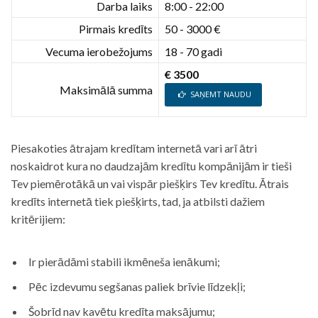
Darba laiks
8:00 - 22:00
Pirmais kredīts
50 - 3000 €
Vecuma ierobežojums
18 - 70 gadi
€ 3500
Maksimālā summa
SAŅEMT NAUDU
Piesakoties ātrajam kredītam internetā vari arī ātri
noskaidrot kura no daudzajām kredītu kompānijām ir tieši
Tev piemērotākā un vai vispār piešķirs Tev kredītu. Ātrais
kredīts internetā tiek piešķirts, tad, ja atbilsti dažiem
kritērijiem:
Ir pierādāmi stabili ikmēneša ienākumi;
Pēc izdevumu segšanas paliek brīvie līdzekļi;
Šobrīd nav kavētu kredīta maksājumu;