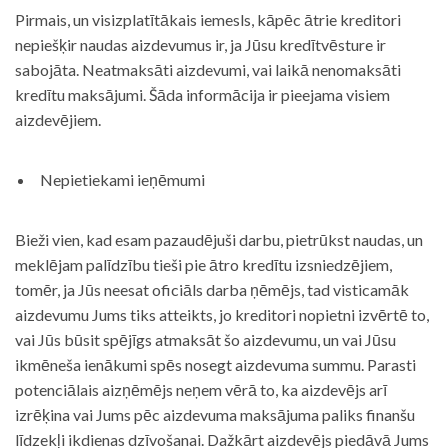
Pirmais, un visizplatītākais iemesls, kāpēc ātrie kreditori
nepiešķir naudas aizdevumus ir, ja Jūsu kredītvēsture ir
sabojāta. Neatmaksāti aizdevumi, vai laikā nenomaksāti
kredītu maksājumi. Šāda informācija ir pieejama visiem
aizdevējiem.
Nepietiekami ieņēmumi
Bieži vien, kad esam pazaudējuši darbu, pietrūkst naudas, un
meklējam palīdzību tieši pie ātro kredītu izsniedzējiem,
tomēr, ja Jūs neesat oficiāls darba ņēmējs, tad visticamāk
aizdevumu Jums tiks atteikts, jo kreditori nopietni izvērtē to,
vai Jūs būsit spējīgs atmaksāt šo aizdevumu, un vai Jūsu
ikmēneša ienākumi spēs nosegt aizdevuma summu. Parasti
potenciālais aizņēmējs neņem vērā to, ka aizdevējs arī
izrēķina vai Jums pēc aizdevuma maksājuma paliks finanšu
līdzekļi ikdienas dzīvošanai. Dažkārt aizdevējs piedāvā Jums