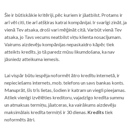
Šie ir būtiskākie kritēriji, pēc kuriem ir jāatbilst. Protams ir
arī vēl citi, tie arī atšķiras katrai kompānijai. Ir svarīgi zināt, ja
vienā Tev atsaka, droši vari mēģināt citā. Varbūt vienā Tev
atsaka, jo Tavs vecums neatbilst viņu klienta nosacījumam.
Vairums aizdevēju kompānijas nepaskaidro kāpēc tiek
atteikts kredīts, jo tā paredz mūsu likumdošana, ka nav
jāsniedz atteikuma iemesls.
Lai vispār būtu iespēja noformēt ātro kredītu internetā, ir
nepieciešams internets, mob. telefons un savs bankas konts.
Manuprāt, šīs trīs lietas, šodien ir katram un viegli pieejamas.
Atliek vienīgi izvēlēties kreditoru, vajadzīgo kredīta summu
un atmaksas termiņu, jāatceras, ka vairākums aizdevēju
maksimālais kredīta termiņš ir 30 dienas.
Kredīts
tiek
noformēts ātri.