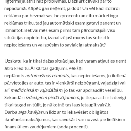
ilgtermiņā atrisināt problēmas. Dažkārt cilvēki par to
nepadomā. Kāpēc gan neņemt, ja dod? Un vēl kad izdzirdi
reklāmu par bezmaksas, bezprocentu un citu mārketinga
reklāmas triku, tad jau automātiski esam gatavi paņemt un
izmantot. Bet vai mēs esam pirms tam pārdomājuši visu
situācijas nopietnību, izanalizējuši mums tas šobrīd ir
nepieciešams un vai spēsim to savlaicīgi atmaksāt?
Uzskatu, ka ir tikai dažas situācijas, kad varam atļauties ņemt
ātro kredītu. Ārkārtas gadījumi. Pēkšņi,
neplānots
automašīnas remonts
, kas nepieciešams, jo ikdienā
pārvietojies ar auto, tas ir vienkārši neizbēgami, vajadzīgi vai
arī
medicīniskām vajadzībām
, jo tas var apdraudēt veselību.
Sekundāri
izdevīgiem piedāvājumiem
, jo tie parasti ir izdevīgi
tikai tagad un tūlīt, jo nākotnē tas ļaus ietaupīt vairāk.
Darba
alga kavējas
un līdz ar to iekavēsiet obligātos
ikmēneša maksājumus, kas savukārt var novest pie lielākiem
finansiāliem zaudējumiem (soda procenti).