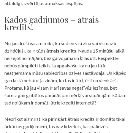
atbildīgi, izvērtējot atmaksas iespējas.
Kādos gadījumos – ātrais
kredīts!
Nu jau droši varam teikt, ka šodien visi zina vai vismaz ir
dzirdējuši, ka ir tāds
ātrais kredīts
. Nauda 15 minūšu laikā,
neizejot no mājām, bez galvojuma un ķīlas utt. Respektīvi
nebūs pārspīlēti teikts, ja apgalvošu, ka nu jau tā ir
neatņemama mūsu sabiedrības dzīves sastāvdaļa. Un kāpēc
gan lai tā nebūtu, ja zinām, ka tas ir ātri, ērti un vienkārši.
Protams, kā jau visam ir arī savas negatīvās iezīmes, bet
šoreiz gan gribētos parunāt par mērķi vai situācijām, kādam
tad nolūkam ir domāti ātrie kredīti internetā?
Nedrīkst aizmirst, ka pirmkārt ātrais kredīts ir domāts tikai
ārkārtas gadījumiem, tas nav līdzeklis, kas palīdzēs