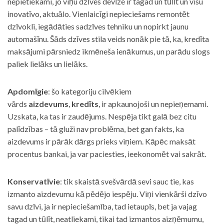
nepietiekami, jo viņu dzīves devīze ir tagad un tūlīt un visu
inovatīvo, aktuālo. Vienlaicīgi nepieciešams remontēt
dzīvokli, iegādāties sadzīves tehniku un nopirkt jaunu
automašīnu. Šāds dzīves stila veids nonāk pie tā, ka, kredīta
maksājumi pārsniedz ikmēneša ienākumus, un parādu slogs
paliek lielāks un lielāks.
Apdomīgie
: šo kategoriju cilvēkiem
vārds
aizdevums
,
kredīts
, ir apkaunojoši un nepieņemami.
Uzskata, ka tas ir zaudējums. Nespēja tikt galā bez citu
palīdzības – tā gluži nav problēma, bet gan fakts, ka
aizdevums ir pārāk dārgs prieks viņiem. Kāpēc maksāt
procentus bankai, ja var paciesties, ieekonomēt vai sakrāt.
Konservatīvie
: tik skaistā svešvārdā sevi sauc tie, kas
izmanto aizdevumu kā pēdējo iespēju. Viņi vienkārši dzīvo
savu dzīvi, ja ir nepieciešamība, tad ietaupīs, bet ja vajag
tagad un tūlīt, neatliekami, tikai tad izmantos aizņēmumu,