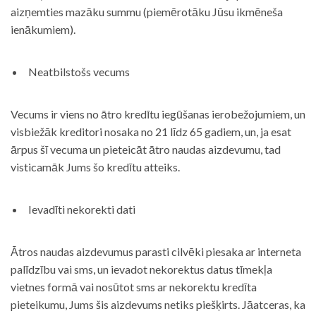
aizņemties mazāku summu (piemērotāku Jūsu ikmēneša
ienākumiem).
Neatbilstošs vecums
Vecums ir viens no ātro kredītu iegūšanas ierobežojumiem, un
visbiežāk kreditori nosaka no 21 līdz 65 gadiem, un, ja esat
ārpus šī vecuma un pieteicāt ātro naudas aizdevumu, tad
visticamāk Jums šo kredītu atteiks.
Ievadīti nekorekti dati
Ātros naudas aizdevumus parasti cilvēki piesaka ar interneta
palīdzību vai sms, un ievadot nekorektus datus tīmekļa
vietnes formā vai nosūtot sms ar nekorektu kredīta
pieteikumu, Jums šis aizdevums netiks piešķirts. Jāatceras, ka