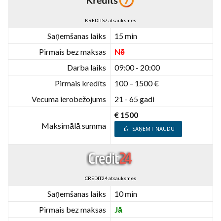
KREDITS7 atsauksmes
Saņemšanas laiks
15 min
Pirmais bez maksas
Nē
Darba laiks
09:00 - 20:00
Pirmais kredīts
100 – 1500 €
Vecuma ierobežojums
21 - 65 gadi
€ 1500
Maksimālā summa
SAŅEMT NAUDU
CREDIT24 atsauksmes
Saņemšanas laiks
10 min
Pirmais bez maksas
Jā