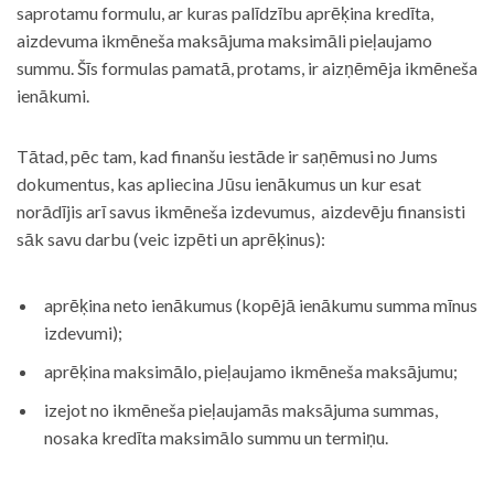
saprotamu formulu, ar kuras palīdzību aprēķina kredīta,
aizdevuma ikmēneša maksājuma maksimāli pieļaujamo
summu. Šīs formulas pamatā, protams, ir aizņēmēja ikmēneša
ienākumi.
Tātad, pēc tam, kad finanšu iestāde ir saņēmusi no Jums
dokumentus, kas apliecina Jūsu ienākumus un kur esat
norādījis arī savus ikmēneša izdevumus, aizdevēju finansisti
sāk savu darbu (veic izpēti un aprēķinus):
aprēķina neto ienākumus (kopējā ienākumu summa mīnus
izdevumi);
aprēķina maksimālo, pieļaujamo ikmēneša maksājumu;
izejot no ikmēneša pieļaujamās maksājuma summas,
nosaka kredīta maksimālo summu un termiņu.