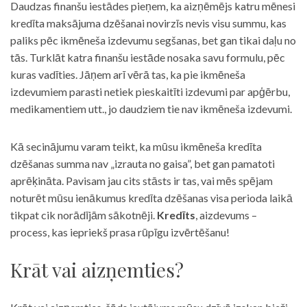
Daudzas finanšu iestādes pieņem, ka aizņēmējs katru mēnesi
kredīta maksājuma dzēšanai novirzīs nevis visu summu, kas
paliks pēc ikmēneša izdevumu segšanas, bet gan tikai daļu no
tās. Turklāt katra finanšu iestāde nosaka savu formulu, pēc
kuras vadīties. Jāņem arī vērā tas, ka pie ikmēneša
izdevumiem parasti netiek pieskaitīti izdevumi par apģērbu,
medikamentiem utt., jo daudziem tie nav ikmēneša izdevumi.
Kā secinājumu varam teikt, ka mūsu ikmēneša kredīta
dzēšanas summa nav „izrauta no gaisa”, bet gan pamatoti
aprēķināta. Pavisam jau cits stāsts ir tas, vai mēs spējam
noturēt mūsu ienākumus kredīta dzēšanas visa perioda laikā
tikpat cik norādījām sākotnēji.
Kredīts
, aizdevums –
process, kas iepriekš prasa rūpīgu izvērtēšanu!
Krāt vai aizņemties?