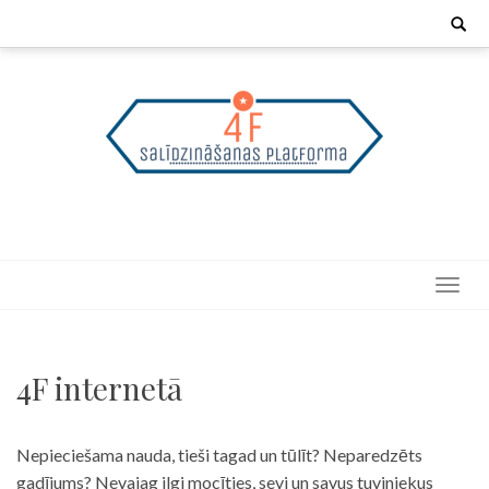
Skip
Search
for:
to
content
4F internetā
Nepieciešama nauda, tieši tagad un tūlīt? Neparedzēts
gadījums? Nevajag ilgi mocīties, sevi un savus tuviniekus