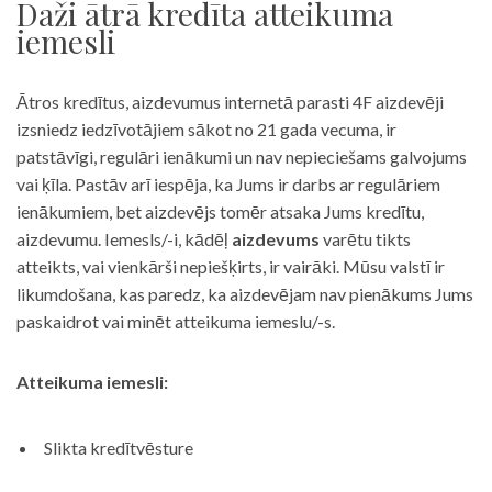
Daži ātrā kredīta atteikuma
iemesli
Ātros kredītus, aizdevumus internetā parasti 4F aizdevēji
izsniedz iedzīvotājiem sākot no 21 gada vecuma, ir
patstāvīgi, regulāri ienākumi un nav nepieciešams galvojums
vai ķīla. Pastāv arī iespēja, ka Jums ir darbs ar regulāriem
ienākumiem, bet aizdevējs tomēr atsaka Jums kredītu,
aizdevumu. Iemesls/-i, kādēļ
aizdevums
varētu tikts
atteikts, vai vienkārši nepiešķirts, ir vairāki. Mūsu valstī ir
likumdošana, kas paredz, ka aizdevējam nav pienākums Jums
paskaidrot vai minēt atteikuma iemeslu/-s.
Atteikuma iemesli:
Slikta kredītvēsture