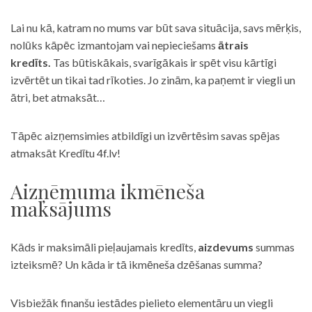
Lai nu kā, katram no mums var būt sava situācija, savs mērķis,
nolūks kāpēc izmantojam vai nepieciešams
ātrais
kredīts.
Tas būtiskākais, svarīgākais ir spēt visu kārtīgi
izvērtēt un tikai tad rīkoties. Jo zinām, ka paņemt ir viegli un
ātri, bet atmaksāt…
Tāpēc aizņemsimies atbildīgi un izvērtēsim savas spējas
atmaksāt Kredītu 4f.lv!
Aizņēmuma ikmēneša
maksājums
Kāds ir maksimāli pieļaujamais kredīts,
aizdevums
summas
izteiksmē? Un kāda ir tā ikmēneša dzēšanas summa?
Visbiežāk finanšu iestādes pielieto elementāru un viegli