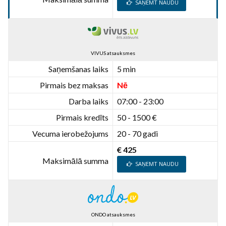
SAŅEMT NAUDU
VIVUS atsauksmes
Saņemšanas laiks
5 min
Pirmais bez maksas
Nē
Darba laiks
07:00 - 23:00
Pirmais kredīts
50 - 1500 €
Vecuma ierobežojums
20 - 70 gadi
€ 425
Maksimālā summa
SAŅEMT NAUDU
ONDO atsauksmes