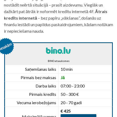
nostādīt neērtā situācijā – prasīt aizdevumu. Vieglāk un
dažkārt pat ātrāk ir noformēt kredītu internetā 4F.
Ātrais
kredīts internetā
– bez papīru „vākšanas”, došanās uz
finanšu iestādi un papildus paskaidrojumiem, kādam nolūkam
ir nepieciešama nauda.
BINO atsauksmes
Saņemšanas laiks
10 min
Pirmais bez maksas
Jā
Darba laiks
07:00 - 23:00
Pirmais kredīts
50 - 300 €
Vecuma ierobežojums
20 - 70 gadi
€ 425
Maksimālā summa