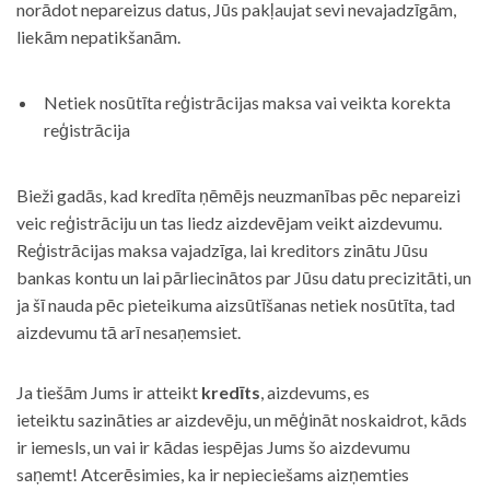
norādot nepareizus datus, Jūs pakļaujat sevi nevajadzīgām,
liekām nepatikšanām.
Netiek nosūtīta reģistrācijas maksa vai veikta korekta
reģistrācija
Bieži gadās, kad kredīta ņēmējs neuzmanības pēc nepareizi
veic reģistrāciju un tas liedz aizdevējam veikt aizdevumu.
Reģistrācijas maksa vajadzīga, lai kreditors zinātu Jūsu
bankas kontu un lai pārliecinātos par Jūsu datu precizitāti, un
ja šī nauda pēc pieteikuma aizsūtīšanas netiek nosūtīta, tad
aizdevumu tā arī nesaņemsiet.
Ja tiešām Jums ir atteikt
kredīts
, aizdevums, es
ieteiktu sazināties ar aizdevēju, un mēģināt noskaidrot, kāds
ir iemesls, un vai ir kādas iespējas Jums šo aizdevumu
saņemt! Atcerēsimies, ka ir nepieciešams aizņemties