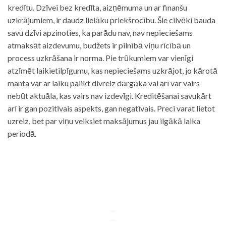
kredītu. Dzīvei bez kredīta, aizņēmuma un ar finanšu
uzkrājumiem, ir daudz lielāku priekšrocību. Šie cilvēki bauda
savu dzīvi apzinoties, ka parādu nav, nav nepieciešams
atmaksāt aizdevumu, budžets ir pilnībā viņu rīcībā un
process uzkrāšana ir norma. Pie trūkumiem var vienīgi
atzīmēt laikietilpīgumu, kas nepieciešams uzkrājot, jo kārotā
manta var ar laiku palikt divreiz dārgāka vai arī var vairs
nebūt aktuāla, kas vairs nav izdevīgi. Kreditēšanai savukārt
arī ir gan pozitīvais aspekts, gan negatīvais. Preci varat lietot
uzreiz, bet par viņu veiksiet maksājumus jau ilgākā laika
periodā.