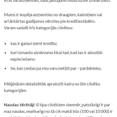
Krāt vai aizņemties, šāds jautājums mūsu dzīvē izskan bieži.
Mums ir iespēja aizņemties no draugiem, kaimiņiem vai
arī ārkārtas gadījumos vērsties pie kredītiestādēm.
Varam sadalīt trīs kategorijās cilvēkus:
kas ir gatavi ņemt kredītu;
kuri izmanto aizdevumu tikai tad, kad tas ir absolūti
nepieciešams;
tie, kas cenšas pa visu varu nekļūt par – parādnieku.
Mēģināsim detalizētāk aprakstīt katru no šīm cilvēku
kategorijām.
Naudas tērētāji
: šī tipa cilvēkiem vienmēr, patstāvīgi ir par
maz naudas, neatkarīgi no tā cik makā būs (100 vai 10 000) ir