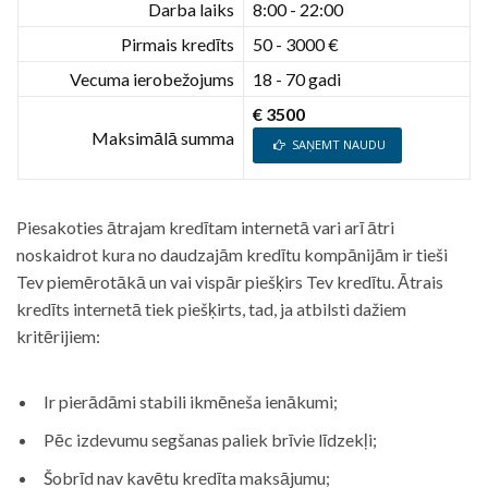
Darba laiks
8:00 - 22:00
Pirmais kredīts
50 - 3000 €
Vecuma ierobežojums
18 - 70 gadi
€ 3500
Maksimālā summa
SAŅEMT NAUDU
Piesakoties ātrajam kredītam internetā vari arī ātri
noskaidrot kura no daudzajām kredītu kompānijām ir tieši
Tev piemērotākā un vai vispār piešķirs Tev kredītu. Ātrais
kredīts internetā tiek piešķirts, tad, ja atbilsti dažiem
kritērijiem:
Ir pierādāmi stabili ikmēneša ienākumi;
Pēc izdevumu segšanas paliek brīvie līdzekļi;
Šobrīd nav kavētu kredīta maksājumu;