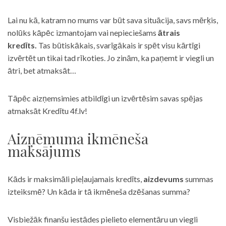
Lai nu kā, katram no mums var būt sava situācija, savs mērķis,
nolūks kāpēc izmantojam vai nepieciešams
ātrais
kredīts.
Tas būtiskākais, svarīgākais ir spēt visu kārtīgi
izvērtēt un tikai tad rīkoties. Jo zinām, ka paņemt ir viegli un
ātri, bet atmaksāt…
Tāpēc aizņemsimies atbildīgi un izvērtēsim savas spējas
atmaksāt Kredītu 4f.lv!
Aizņēmuma ikmēneša
maksājums
Kāds ir maksimāli pieļaujamais kredīts,
aizdevums
summas
izteiksmē? Un kāda ir tā ikmēneša dzēšanas summa?
Visbiežāk finanšu iestādes pielieto elementāru un viegli