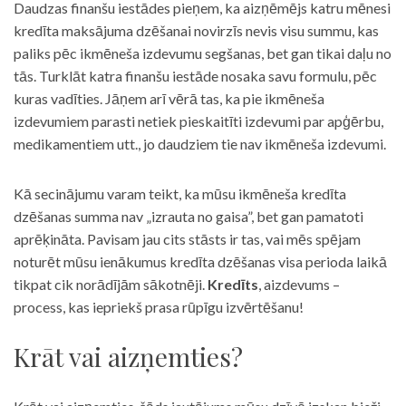
Daudzas finanšu iestādes pieņem, ka aizņēmējs katru mēnesi
kredīta maksājuma dzēšanai novirzīs nevis visu summu, kas
paliks pēc ikmēneša izdevumu segšanas, bet gan tikai daļu no
tās. Turklāt katra finanšu iestāde nosaka savu formulu, pēc
kuras vadīties. Jāņem arī vērā tas, ka pie ikmēneša
izdevumiem parasti netiek pieskaitīti izdevumi par apģērbu,
medikamentiem utt., jo daudziem tie nav ikmēneša izdevumi.
Kā secinājumu varam teikt, ka mūsu ikmēneša kredīta
dzēšanas summa nav „izrauta no gaisa”, bet gan pamatoti
aprēķināta. Pavisam jau cits stāsts ir tas, vai mēs spējam
noturēt mūsu ienākumus kredīta dzēšanas visa perioda laikā
tikpat cik norādījām sākotnēji.
Kredīts
, aizdevums –
process, kas iepriekš prasa rūpīgu izvērtēšanu!
Krāt vai aizņemties?