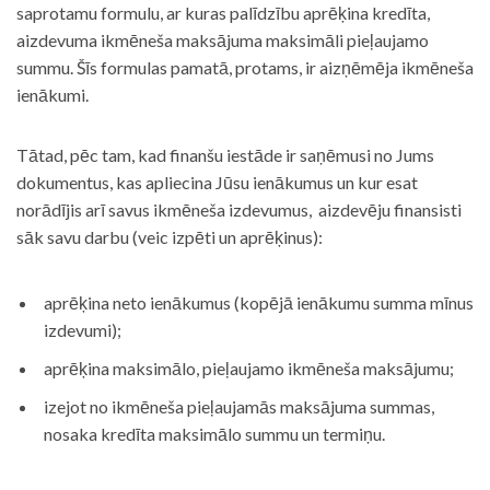
saprotamu formulu, ar kuras palīdzību aprēķina kredīta,
aizdevuma ikmēneša maksājuma maksimāli pieļaujamo
summu. Šīs formulas pamatā, protams, ir aizņēmēja ikmēneša
ienākumi.
Tātad, pēc tam, kad finanšu iestāde ir saņēmusi no Jums
dokumentus, kas apliecina Jūsu ienākumus un kur esat
norādījis arī savus ikmēneša izdevumus, aizdevēju finansisti
sāk savu darbu (veic izpēti un aprēķinus):
aprēķina neto ienākumus (kopējā ienākumu summa mīnus
izdevumi);
aprēķina maksimālo, pieļaujamo ikmēneša maksājumu;
izejot no ikmēneša pieļaujamās maksājuma summas,
nosaka kredīta maksimālo summu un termiņu.