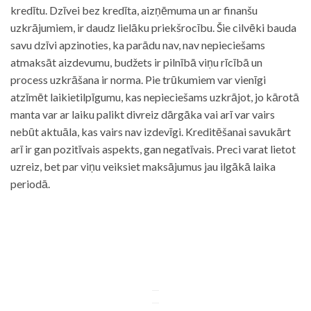
kredītu. Dzīvei bez kredīta, aizņēmuma un ar finanšu
uzkrājumiem, ir daudz lielāku priekšrocību. Šie cilvēki bauda
savu dzīvi apzinoties, ka parādu nav, nav nepieciešams
atmaksāt aizdevumu, budžets ir pilnībā viņu rīcībā un
process uzkrāšana ir norma. Pie trūkumiem var vienīgi
atzīmēt laikietilpīgumu, kas nepieciešams uzkrājot, jo kārotā
manta var ar laiku palikt divreiz dārgāka vai arī var vairs
nebūt aktuāla, kas vairs nav izdevīgi. Kreditēšanai savukārt
arī ir gan pozitīvais aspekts, gan negatīvais. Preci varat lietot
uzreiz, bet par viņu veiksiet maksājumus jau ilgākā laika
periodā.