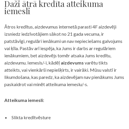
Daži ātrā kredīta atteikuma
iemesli
Ātros kredītus, aizdevumus internetā parasti 4F aizdevēji
izsniedz iedzīvotājiem sākot no 21 gada vecuma, ir
patstāvīgi, regulāri ienākumi un nav nepieciešams galvojums
vai ķīla. Pastāv arī iespēja, ka Jums ir darbs ar regulāriem
ienākumiem, bet aizdevējs tomēr atsaka Jums kredītu,
aizdevumu. Iemesls/-i, kādēļ
aizdevums
varētu tikts
atteikts, vai vienkārši nepiešķirts, ir vairāki. Mūsu valstī ir
likumdošana, kas paredz, ka aizdevējam nav pienākums Jums
paskaidrot vai minēt atteikuma iemeslu/-s.
Atteikuma iemesli:
Slikta kredītvēsture