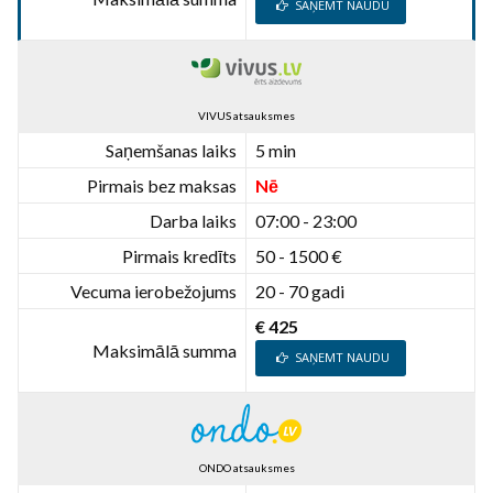
SAŅEMT NAUDU
VIVUS atsauksmes
Saņemšanas laiks
5 min
Pirmais bez maksas
Nē
Darba laiks
07:00 - 23:00
Pirmais kredīts
50 - 1500 €
Vecuma ierobežojums
20 - 70 gadi
€ 425
Maksimālā summa
SAŅEMT NAUDU
ONDO atsauksmes