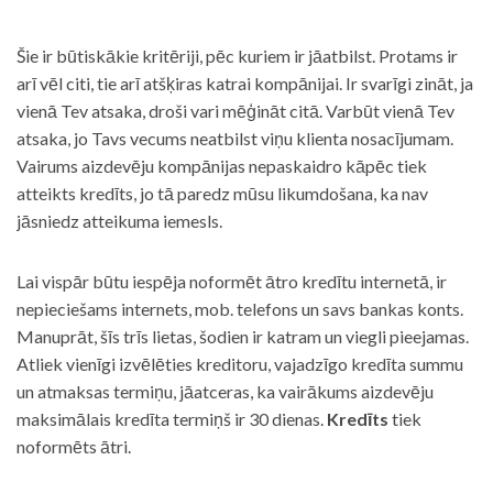
Šie ir būtiskākie kritēriji, pēc kuriem ir jāatbilst. Protams ir
arī vēl citi, tie arī atšķiras katrai kompānijai. Ir svarīgi zināt, ja
vienā Tev atsaka, droši vari mēģināt citā. Varbūt vienā Tev
atsaka, jo Tavs vecums neatbilst viņu klienta nosacījumam.
Vairums aizdevēju kompānijas nepaskaidro kāpēc tiek
atteikts kredīts, jo tā paredz mūsu likumdošana, ka nav
jāsniedz atteikuma iemesls.
Lai vispār būtu iespēja noformēt ātro kredītu internetā, ir
nepieciešams internets, mob. telefons un savs bankas konts.
Manuprāt, šīs trīs lietas, šodien ir katram un viegli pieejamas.
Atliek vienīgi izvēlēties kreditoru, vajadzīgo kredīta summu
un atmaksas termiņu, jāatceras, ka vairākums aizdevēju
maksimālais kredīta termiņš ir 30 dienas.
Kredīts
tiek
noformēts ātri.