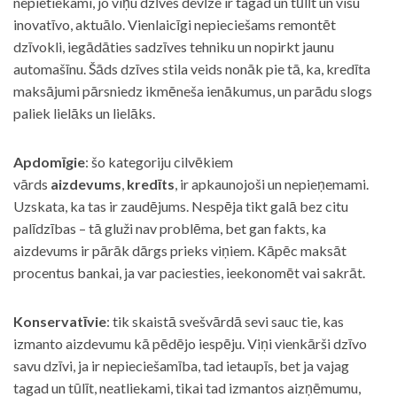
nepietiekami, jo viņu dzīves devīze ir tagad un tūlīt un visu
inovatīvo, aktuālo. Vienlaicīgi nepieciešams remontēt
dzīvokli, iegādāties sadzīves tehniku un nopirkt jaunu
automašīnu. Šāds dzīves stila veids nonāk pie tā, ka, kredīta
maksājumi pārsniedz ikmēneša ienākumus, un parādu slogs
paliek lielāks un lielāks.
Apdomīgie
: šo kategoriju cilvēkiem
vārds
aizdevums
,
kredīts
, ir apkaunojoši un nepieņemami.
Uzskata, ka tas ir zaudējums. Nespēja tikt galā bez citu
palīdzības – tā gluži nav problēma, bet gan fakts, ka
aizdevums ir pārāk dārgs prieks viņiem. Kāpēc maksāt
procentus bankai, ja var paciesties, ieekonomēt vai sakrāt.
Konservatīvie
: tik skaistā svešvārdā sevi sauc tie, kas
izmanto aizdevumu kā pēdējo iespēju. Viņi vienkārši dzīvo
savu dzīvi, ja ir nepieciešamība, tad ietaupīs, bet ja vajag
tagad un tūlīt, neatliekami, tikai tad izmantos aizņēmumu,