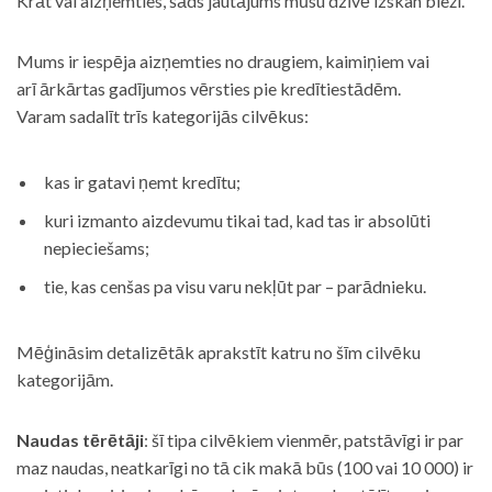
Krāt vai aizņemties, šāds jautājums mūsu dzīvē izskan bieži.
Mums ir iespēja aizņemties no draugiem, kaimiņiem vai
arī ārkārtas gadījumos vērsties pie kredītiestādēm.
Varam sadalīt trīs kategorijās cilvēkus:
kas ir gatavi ņemt kredītu;
kuri izmanto aizdevumu tikai tad, kad tas ir absolūti
nepieciešams;
tie, kas cenšas pa visu varu nekļūt par – parādnieku.
Mēģināsim detalizētāk aprakstīt katru no šīm cilvēku
kategorijām.
Naudas tērētāji
: šī tipa cilvēkiem vienmēr, patstāvīgi ir par
maz naudas, neatkarīgi no tā cik makā būs (100 vai 10 000) ir