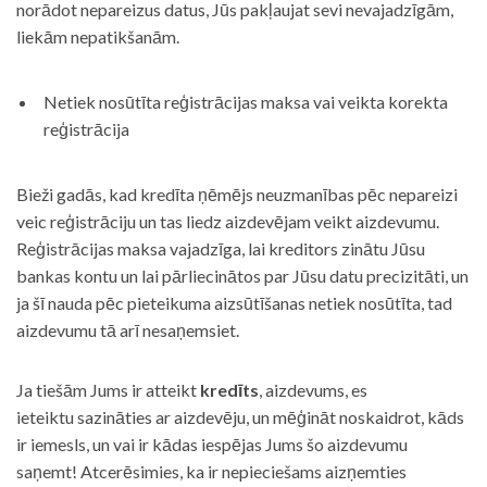
norādot nepareizus datus, Jūs pakļaujat sevi nevajadzīgām,
liekām nepatikšanām.
Netiek nosūtīta reģistrācijas maksa vai veikta korekta
reģistrācija
Bieži gadās, kad kredīta ņēmējs neuzmanības pēc nepareizi
veic reģistrāciju un tas liedz aizdevējam veikt aizdevumu.
Reģistrācijas maksa vajadzīga, lai kreditors zinātu Jūsu
bankas kontu un lai pārliecinātos par Jūsu datu precizitāti, un
ja šī nauda pēc pieteikuma aizsūtīšanas netiek nosūtīta, tad
aizdevumu tā arī nesaņemsiet.
Ja tiešām Jums ir atteikt
kredīts
, aizdevums, es
ieteiktu sazināties ar aizdevēju, un mēģināt noskaidrot, kāds
ir iemesls, un vai ir kādas iespējas Jums šo aizdevumu
saņemt! Atcerēsimies, ka ir nepieciešams aizņemties