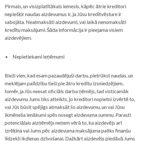
Pirmais, un visizplatītākais iemesls, kāpēc ātrie kreditori
nepiešķir naudas aizdevumus ir, ja Jūsu kredītvēsture ir
sabojāta. Neatmaksāti aizdevumi, vai laikā nenomaksāti
kredītu maksājumi. Šāda informācija ir pieejama visiem
aizdevējiem.
Nepietiekami ieņēmumi
Bieži vien, kad esam pazaudējuši darbu, pietrūkst naudas, un
meklējam palīdzību tieši pie ātro kredītu izsniedzējiem,
tomēr, ja Jūs neesat oficiāls darba ņēmējs, tad visticamāk
aizdevumu Jums tiks atteikts, jo kreditori nopietni izvērtē to,
vai Jūs būsit spējīgs atmaksāt šo aizdevumu, un vai Jūsu
ikmēneša ienākumi spēs nosegt aizdevuma summu. Parasti
potenciālais aizņēmējs neņem vērā to, ka aizdevējs arī
izrēķina vai Jums pēc aizdevuma maksājuma paliks finanšu
līdzekļi ikdienas dzīvošanai. Dažkārt aizdevējs piedāvā Jums