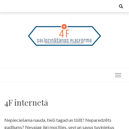
Skip
Search
for:
to
content
4F internetā
Nepieciešama nauda, tieši tagad un tūlīt? Neparedzēts
gadījums? Nevajag ilgi mocīties, sevi un savus tuviniekus