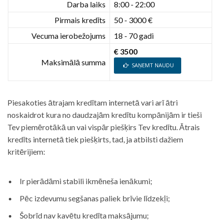
Darba laiks
8:00 - 22:00
Pirmais kredīts
50 - 3000 €
Vecuma ierobežojums
18 - 70 gadi
€ 3500
Maksimālā summa
SAŅEMT NAUDU
Piesakoties ātrajam kredītam internetā vari arī ātri
noskaidrot kura no daudzajām kredītu kompānijām ir tieši
Tev piemērotākā un vai vispār piešķirs Tev kredītu. Ātrais
kredīts internetā tiek piešķirts, tad, ja atbilsti dažiem
kritērijiem:
Ir pierādāmi stabili ikmēneša ienākumi;
Pēc izdevumu segšanas paliek brīvie līdzekļi;
Šobrīd nav kavētu kredīta maksājumu;