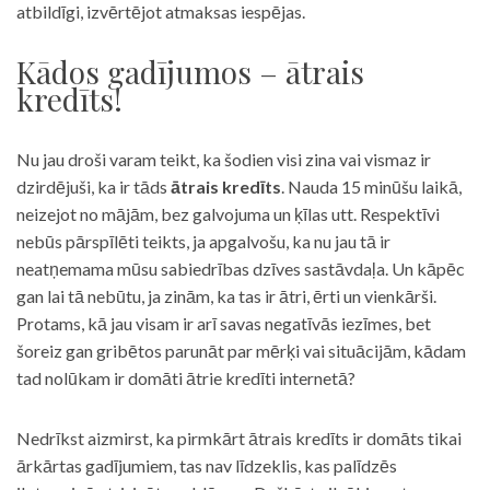
atbildīgi, izvērtējot atmaksas iespējas.
Kādos gadījumos – ātrais
kredīts!
Nu jau droši varam teikt, ka šodien visi zina vai vismaz ir
dzirdējuši, ka ir tāds
ātrais kredīts
. Nauda 15 minūšu laikā,
neizejot no mājām, bez galvojuma un ķīlas utt. Respektīvi
nebūs pārspīlēti teikts, ja apgalvošu, ka nu jau tā ir
neatņemama mūsu sabiedrības dzīves sastāvdaļa. Un kāpēc
gan lai tā nebūtu, ja zinām, ka tas ir ātri, ērti un vienkārši.
Protams, kā jau visam ir arī savas negatīvās iezīmes, bet
šoreiz gan gribētos parunāt par mērķi vai situācijām, kādam
tad nolūkam ir domāti ātrie kredīti internetā?
Nedrīkst aizmirst, ka pirmkārt ātrais kredīts ir domāts tikai
ārkārtas gadījumiem, tas nav līdzeklis, kas palīdzēs