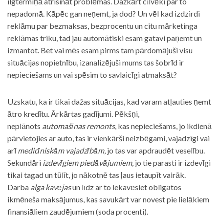
ilgtermiņā atrisināt problēmas. Dažkārt cilvēki par to
nepadomā. Kāpēc gan neņemt, ja dod? Un vēl kad izdzirdi
reklāmu par bezmaksas, bezprocentu un citu mārketinga
reklāmas triku, tad jau automātiski esam gatavi paņemt un
izmantot. Bet vai mēs esam pirms tam pārdomājuši visu
situācijas nopietnību, izanalizējuši mums tas šobrīd ir
nepieciešams un vai spēsim to savlaicīgi atmaksāt?
Uzskatu, ka ir tikai dažas situācijas, kad varam atļauties ņemt
ātro kredītu. Ārkārtas gadījumi. Pēkšņi,
neplānots
automašīnas remonts
, kas nepieciešams, jo ikdienā
pārvietojies ar auto, tas ir vienkārši neizbēgami, vajadzīgi vai
arī
medicīniskām vajadzībām
, jo tas var apdraudēt veselību.
Sekundāri
izdevīgiem piedāvājumiem
, jo tie parasti ir izdevīgi
tikai tagad un tūlīt, jo nākotnē tas ļaus ietaupīt vairāk.
Darba
alga kavējas
un līdz ar to iekavēsiet obligātos
ikmēneša maksājumus, kas savukārt var novest pie lielākiem
finansiāliem zaudējumiem (soda procenti).