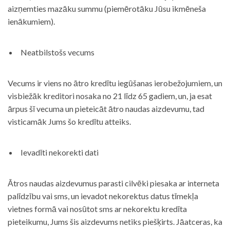
aizņemties mazāku summu (piemērotāku Jūsu ikmēneša
ienākumiem).
Neatbilstošs vecums
Vecums ir viens no ātro kredītu iegūšanas ierobežojumiem, un
visbiežāk kreditori nosaka no 21 līdz 65 gadiem, un, ja esat
ārpus šī vecuma un pieteicāt ātro naudas aizdevumu, tad
visticamāk Jums šo kredītu atteiks.
Ievadīti nekorekti dati
Ātros naudas aizdevumus parasti cilvēki piesaka ar interneta
palīdzību vai sms, un ievadot nekorektus datus tīmekļa
vietnes formā vai nosūtot sms ar nekorektu kredīta
pieteikumu, Jums šis aizdevums netiks piešķirts. Jāatceras, ka