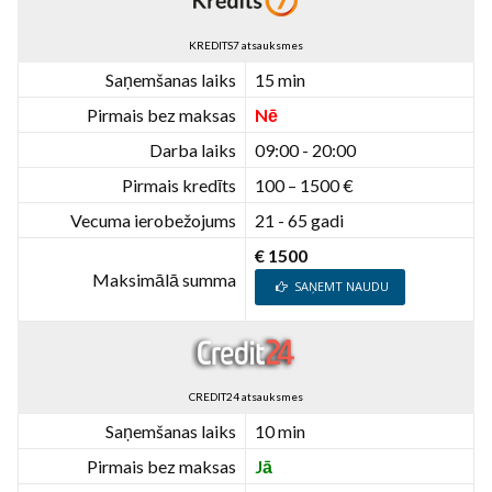
KREDITS7 atsauksmes
Saņemšanas laiks
15 min
Pirmais bez maksas
Nē
Darba laiks
09:00 - 20:00
Pirmais kredīts
100 – 1500 €
Vecuma ierobežojums
21 - 65 gadi
€ 1500
Maksimālā summa
SAŅEMT NAUDU
CREDIT24 atsauksmes
Saņemšanas laiks
10 min
Pirmais bez maksas
Jā