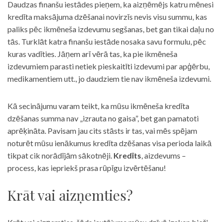
Daudzas finanšu iestādes pieņem, ka aizņēmējs katru mēnesi
kredīta maksājuma dzēšanai novirzīs nevis visu summu, kas
paliks pēc ikmēneša izdevumu segšanas, bet gan tikai daļu no
tās. Turklāt katra finanšu iestāde nosaka savu formulu, pēc
kuras vadīties. Jāņem arī vērā tas, ka pie ikmēneša
izdevumiem parasti netiek pieskaitīti izdevumi par apģērbu,
medikamentiem utt., jo daudziem tie nav ikmēneša izdevumi.
Kā secinājumu varam teikt, ka mūsu ikmēneša kredīta
dzēšanas summa nav „izrauta no gaisa”, bet gan pamatoti
aprēķināta. Pavisam jau cits stāsts ir tas, vai mēs spējam
noturēt mūsu ienākumus kredīta dzēšanas visa perioda laikā
tikpat cik norādījām sākotnēji.
Kredīts
, aizdevums –
process, kas iepriekš prasa rūpīgu izvērtēšanu!
Krāt vai aizņemties?