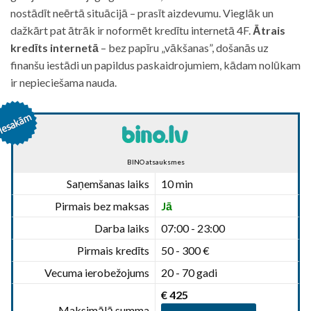
nostādīt neērtā situācijā – prasīt aizdevumu. Vieglāk un
dažkārt pat ātrāk ir noformēt kredītu internetā 4F.
Ātrais
kredīts internetā
– bez papīru „vākšanas”, došanās uz
finanšu iestādi un papildus paskaidrojumiem, kādam nolūkam
ir nepieciešama nauda.
BINO atsauksmes
Saņemšanas laiks
10 min
Pirmais bez maksas
Jā
Darba laiks
07:00 - 23:00
Pirmais kredīts
50 - 300 €
Vecuma ierobežojums
20 - 70 gadi
€ 425
Maksimālā summa