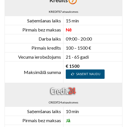
KREDITS7 atsauksmes
Saņemšanas laiks
15 min
Pirmais bez maksas
Nē
Darba laiks
09:00 - 20:00
Pirmais kredīts
100 – 1500 €
Vecuma ierobežojums
21 - 65 gadi
€ 1500
Maksimālā summa
SAŅEMT NAUDU
CREDIT24 atsauksmes
Saņemšanas laiks
10 min
Pirmais bez maksas
Jā