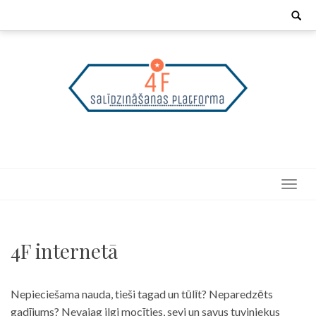
Skip
Search
for:
to
content
4F internetā
Nepieciešama nauda, tieši tagad un tūlīt? Neparedzēts
gadījums? Nevajag ilgi mocīties, sevi un savus tuviniekus