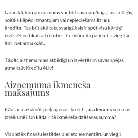
Lai nu kā, katram no mums var būt sava situācija, savs mērķis,
nolūks kāpēc izmantojam vai nepieciešams
ātrais
kredīts.
Tas būtiskākais, svarīgākais ir spēt visu kārtīgi
izvērtēt un tikai tad rīkoties. Jo zinām, ka paņemt ir viegli un
ātri, bet atmaksāt…
Tāpēc aizņemsimies atbildīgi un izvērtēsim savas spējas
atmaksāt Kredītu 4f.lv!
Aizņēmuma ikmēneša
maksājums
Kāds ir maksimāli pieļaujamais kredīts,
aizdevums
summas
izteiksmē? Un kāda ir tā ikmēneša dzēšanas summa?
Visbiežāk finanšu iestādes pielieto elementāru un viegli