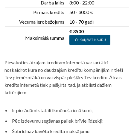
Darba laiks
8:00 - 22:00
Pirmais kredīts
50 - 3000 €
Vecuma ierobežojums
18 - 70 gadi
€ 3500
Maksimālā summa
SAŅEMT NAUDU
Piesakoties ātrajam kredītam internetā vari arī ātri
noskaidrot kura no daudzajām kredītu kompānijām ir tieši
Tev piemērotākā un vai vispār piešķirs Tev kredītu. Ātrais
kredīts internetā tiek piešķirts, tad, ja atbilsti dažiem
kritērijiem:
Ir pierādāmi stabili ikmēneša ienākumi;
Pēc izdevumu segšanas paliek brīvie līdzekļi;
Šobrīd nav kavētu kredīta maksājumu;