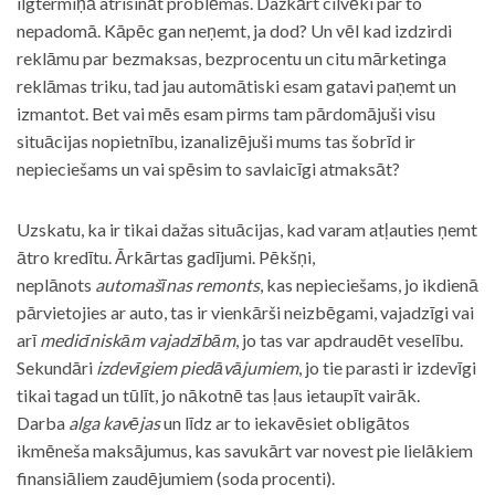
ilgtermiņā atrisināt problēmas. Dažkārt cilvēki par to
nepadomā. Kāpēc gan neņemt, ja dod? Un vēl kad izdzirdi
reklāmu par bezmaksas, bezprocentu un citu mārketinga
reklāmas triku, tad jau automātiski esam gatavi paņemt un
izmantot. Bet vai mēs esam pirms tam pārdomājuši visu
situācijas nopietnību, izanalizējuši mums tas šobrīd ir
nepieciešams un vai spēsim to savlaicīgi atmaksāt?
Uzskatu, ka ir tikai dažas situācijas, kad varam atļauties ņemt
ātro kredītu. Ārkārtas gadījumi. Pēkšņi,
neplānots
automašīnas remonts
, kas nepieciešams, jo ikdienā
pārvietojies ar auto, tas ir vienkārši neizbēgami, vajadzīgi vai
arī
medicīniskām vajadzībām
, jo tas var apdraudēt veselību.
Sekundāri
izdevīgiem piedāvājumiem
, jo tie parasti ir izdevīgi
tikai tagad un tūlīt, jo nākotnē tas ļaus ietaupīt vairāk.
Darba
alga kavējas
un līdz ar to iekavēsiet obligātos
ikmēneša maksājumus, kas savukārt var novest pie lielākiem
finansiāliem zaudējumiem (soda procenti).