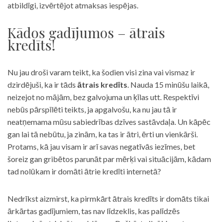
atbildīgi, izvērtējot atmaksas iespējas.
Kādos gadījumos – ātrais
kredīts!
Nu jau droši varam teikt, ka šodien visi zina vai vismaz ir
dzirdējuši, ka ir tāds
ātrais kredīts
. Nauda 15 minūšu laikā,
neizejot no mājām, bez galvojuma un ķīlas utt. Respektīvi
nebūs pārspīlēti teikts, ja apgalvošu, ka nu jau tā ir
neatņemama mūsu sabiedrības dzīves sastāvdaļa. Un kāpēc
gan lai tā nebūtu, ja zinām, ka tas ir ātri, ērti un vienkārši.
Protams, kā jau visam ir arī savas negatīvās iezīmes, bet
šoreiz gan gribētos parunāt par mērķi vai situācijām, kādam
tad nolūkam ir domāti ātrie kredīti internetā?
Nedrīkst aizmirst, ka pirmkārt ātrais kredīts ir domāts tikai
ārkārtas gadījumiem, tas nav līdzeklis, kas palīdzēs