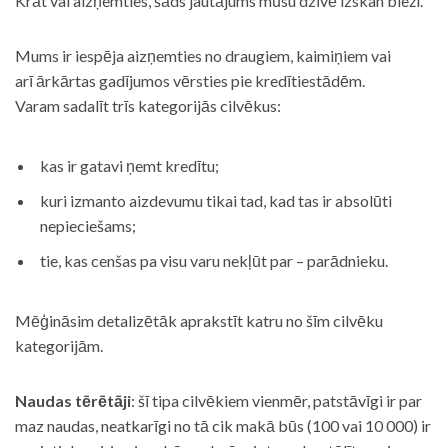
Krāt vai aizņemties, šāds jautājums mūsu dzīvē izskan bieži.
Mums ir iespēja aizņemties no draugiem, kaimiņiem vai
arī ārkārtas gadījumos vērsties pie kredītiestādēm.
Varam sadalīt trīs kategorijās cilvēkus:
kas ir gatavi ņemt kredītu;
kuri izmanto aizdevumu tikai tad, kad tas ir absolūti
nepieciešams;
tie, kas cenšas pa visu varu nekļūt par – parādnieku.
Mēģināsim detalizētāk aprakstīt katru no šīm cilvēku
kategorijām.
Naudas tērētāji
: šī tipa cilvēkiem vienmēr, patstāvīgi ir par
maz naudas, neatkarīgi no tā cik makā būs (100 vai 10 000) ir