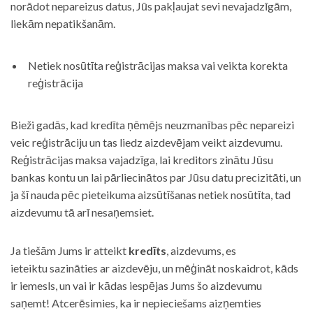
norādot nepareizus datus, Jūs pakļaujat sevi nevajadzīgām,
liekām nepatikšanām.
Netiek nosūtīta reģistrācijas maksa vai veikta korekta
reģistrācija
Bieži gadās, kad kredīta ņēmējs neuzmanības pēc nepareizi
veic reģistrāciju un tas liedz aizdevējam veikt aizdevumu.
Reģistrācijas maksa vajadzīga, lai kreditors zinātu Jūsu
bankas kontu un lai pārliecinātos par Jūsu datu precizitāti, un
ja šī nauda pēc pieteikuma aizsūtīšanas netiek nosūtīta, tad
aizdevumu tā arī nesaņemsiet.
Ja tiešām Jums ir atteikt
kredīts
, aizdevums, es
ieteiktu sazināties ar aizdevēju, un mēģināt noskaidrot, kāds
ir iemesls, un vai ir kādas iespējas Jums šo aizdevumu
saņemt! Atcerēsimies, ka ir nepieciešams aizņemties