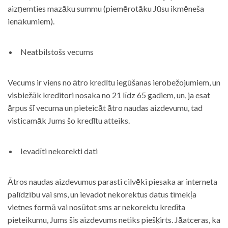
aizņemties mazāku summu (piemērotāku Jūsu ikmēneša
ienākumiem).
Neatbilstošs vecums
Vecums ir viens no ātro kredītu iegūšanas ierobežojumiem, un
visbiežāk kreditori nosaka no 21 līdz 65 gadiem, un, ja esat
ārpus šī vecuma un pieteicāt ātro naudas aizdevumu, tad
visticamāk Jums šo kredītu atteiks.
Ievadīti nekorekti dati
Ātros naudas aizdevumus parasti cilvēki piesaka ar interneta
palīdzību vai sms, un ievadot nekorektus datus tīmekļa
vietnes formā vai nosūtot sms ar nekorektu kredīta
pieteikumu, Jums šis aizdevums netiks piešķirts. Jāatceras, ka