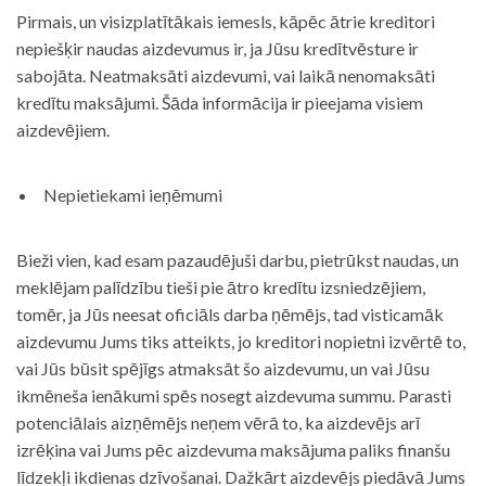
Pirmais, un visizplatītākais iemesls, kāpēc ātrie kreditori
nepiešķir naudas aizdevumus ir, ja Jūsu kredītvēsture ir
sabojāta. Neatmaksāti aizdevumi, vai laikā nenomaksāti
kredītu maksājumi. Šāda informācija ir pieejama visiem
aizdevējiem.
Nepietiekami ieņēmumi
Bieži vien, kad esam pazaudējuši darbu, pietrūkst naudas, un
meklējam palīdzību tieši pie ātro kredītu izsniedzējiem,
tomēr, ja Jūs neesat oficiāls darba ņēmējs, tad visticamāk
aizdevumu Jums tiks atteikts, jo kreditori nopietni izvērtē to,
vai Jūs būsit spējīgs atmaksāt šo aizdevumu, un vai Jūsu
ikmēneša ienākumi spēs nosegt aizdevuma summu. Parasti
potenciālais aizņēmējs neņem vērā to, ka aizdevējs arī
izrēķina vai Jums pēc aizdevuma maksājuma paliks finanšu
līdzekļi ikdienas dzīvošanai. Dažkārt aizdevējs piedāvā Jums