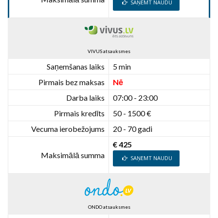
SAŅEMT NAUDU
VIVUS atsauksmes
Saņemšanas laiks
5 min
Pirmais bez maksas
Nē
Darba laiks
07:00 - 23:00
Pirmais kredīts
50 - 1500 €
Vecuma ierobežojums
20 - 70 gadi
€ 425
Maksimālā summa
SAŅEMT NAUDU
ONDO atsauksmes