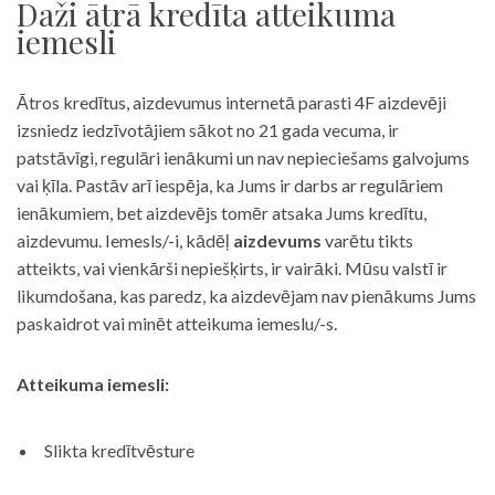
Daži ātrā kredīta atteikuma
iemesli
Ātros kredītus, aizdevumus internetā parasti 4F aizdevēji
izsniedz iedzīvotājiem sākot no 21 gada vecuma, ir
patstāvīgi, regulāri ienākumi un nav nepieciešams galvojums
vai ķīla. Pastāv arī iespēja, ka Jums ir darbs ar regulāriem
ienākumiem, bet aizdevējs tomēr atsaka Jums kredītu,
aizdevumu. Iemesls/-i, kādēļ
aizdevums
varētu tikts
atteikts, vai vienkārši nepiešķirts, ir vairāki. Mūsu valstī ir
likumdošana, kas paredz, ka aizdevējam nav pienākums Jums
paskaidrot vai minēt atteikuma iemeslu/-s.
Atteikuma iemesli:
Slikta kredītvēsture