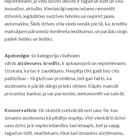
nepietiekami, jo viņu dzīves devīze ir tagad un tūlīt un visu
inovatīvo, aktuālo. Vienlaicīgi nepieciešams remontēt
dzīvokli, iegādāties sadzīves tehniku un nopirkt jaunu
automašīnu. Šāds dzīves stila veids nonāk pie tā, ka, kredīta
maksājumi pārsniedz ikmēneša ienākumus, un parādu slogs
paliek lielāks un lielāks.
Apdomīgie
: šo kategoriju cilvēkiem
vārds
aizdevums
,
kredīts
, ir apkaunojoši un nepieņemami.
Uzskata, ka tas ir zaudējums. Nespēja tikt galā bez citu
palīdzības – tā gluži nav problēma, bet gan fakts, ka
aizdevums ir pārāk dārgs prieks viņiem. Kāpēc maksāt
procentus bankai, ja var paciesties, ieekonomēt vai sakrāt.
Konservatīvie
: tik skaistā svešvārdā sevi sauc tie, kas
izmanto aizdevumu kā pēdējo iespēju. Viņi vienkārši dzīvo
savu dzīvi, ja ir nepieciešamība, tad ietaupīs, bet ja vajag
tagad un tūlīt, neatliekami, tikai tad izmantos aizņēmumu,