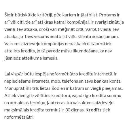
Šie ir būtiskākie kritēriji, pēc kuriem ir jāatbilst. Protams ir
arī vēl citi, tie arī atšķiras katrai kompānijai. Ir svarīgi zināt, ja
vienā Tev atsaka, droši vari mēģināt citā. Varbūt vienā Tev
atsaka, jo Tavs vecums neatbilst viņu klienta nosacījumam.
Vairums aizdevēju kompānijas nepaskaidro kāpēc tiek
atteikts kredīts, jo tā paredz mūsu likumdošana, ka nav
jāsniedz atteikuma iemesls.
Lai vispār būtu iespēja noformēt ātro kredītu internetā, ir
nepieciešams internets, mob. telefons un savs bankas konts.
Manuprāt, šīs trīs lietas, šodien ir katram un viegli pieejamas.
Atliek vienīgi izvēlēties kreditoru, vajadzīgo kredīta summu
un atmaksas termiņu, jāatceras, ka vairākums aizdevēju
maksimālais kredīta termiņš ir 30 dienas.
Kredīts
tiek
noformēts ātri.