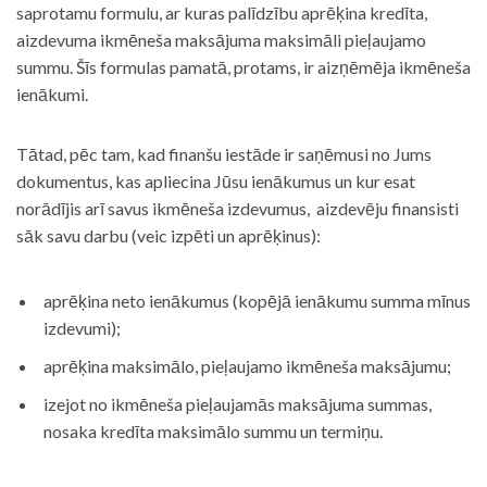
saprotamu formulu, ar kuras palīdzību aprēķina kredīta,
aizdevuma ikmēneša maksājuma maksimāli pieļaujamo
summu. Šīs formulas pamatā, protams, ir aizņēmēja ikmēneša
ienākumi.
Tātad, pēc tam, kad finanšu iestāde ir saņēmusi no Jums
dokumentus, kas apliecina Jūsu ienākumus un kur esat
norādījis arī savus ikmēneša izdevumus, aizdevēju finansisti
sāk savu darbu (veic izpēti un aprēķinus):
aprēķina neto ienākumus (kopējā ienākumu summa mīnus
izdevumi);
aprēķina maksimālo, pieļaujamo ikmēneša maksājumu;
izejot no ikmēneša pieļaujamās maksājuma summas,
nosaka kredīta maksimālo summu un termiņu.