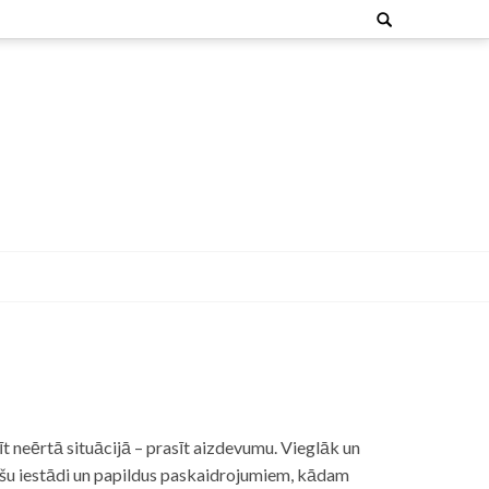
Search
for:
t neērtā situācijā – prasīt aizdevumu. Vieglāk un
nšu iestādi un papildus paskaidrojumiem, kādam