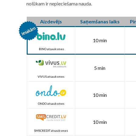
nolūkam ir nepieciešama nauda.
Aizdevējs
Saņemšanas laiks
Pi
10 min
BINO atsauksmes
5 min
VIVUS atsauksmes
10 min
ONDO atsauksmes
10 min
SMSCREDIT atsauksmes