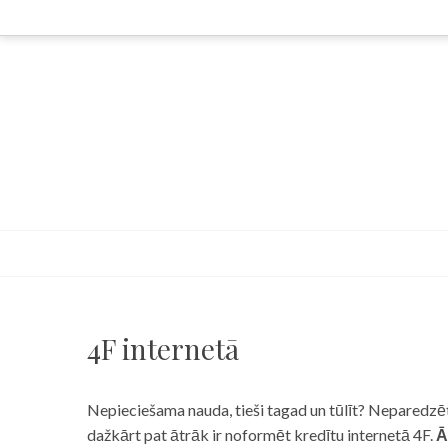
Skip
to
content
4F internetā
Nepieciešama nauda, tieši tagad un tūlīt? Neparedzēts
dažkārt pat ātrāk ir noformēt kredītu internetā 4F.
Ā