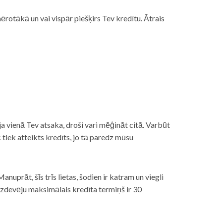
rotākā un vai vispār piešķirs Tev kredītu. Ātrais
āt, ja vienā Tev atsaka, droši vari mēģināt citā. Varbūt
iek atteikts kredīts, jo tā paredz mūsu
nuprāt, šīs trīs lietas, šodien ir katram un viegli
izdevēju maksimālais kredīta termiņš ir 30