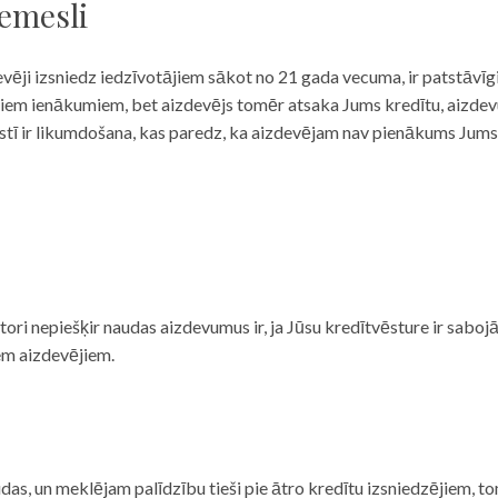
iemesli
evēji izsniedz iedzīvotājiem sākot no 21 gada vecuma, ir patstāvīg
ulāriem ienākumiem, bet aizdevējs tomēr atsaka Jums kredītu, aizde
 valstī ir likumdošana, kas paredz, ka aizdevējam nav pienākums Jum
ditori nepiešķir naudas aizdevumus ir, ja Jūsu kredītvēsture ir sab
em aizdevējiem.
das, un meklējam palīdzību tieši pie ātro kredītu izsniedzējiem, to