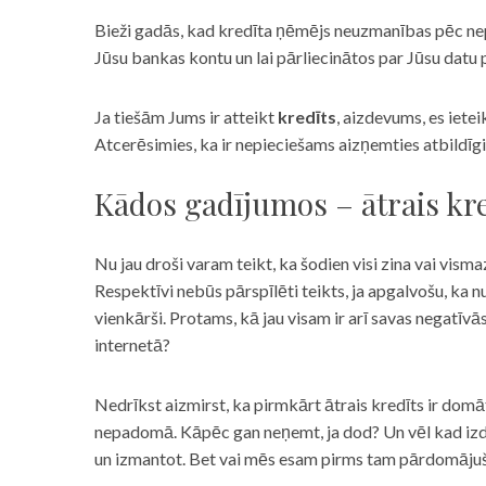
Bieži gadās, kad kredīta ņēmējs neuzmanības pēc nepar
Jūsu bankas kontu un lai pārliecinātos par Jūsu datu p
Ja tiešām Jums ir atteikt
kredīts
, aizdevums, es iete
Atcerēsimies, ka ir nepieciešams aizņemties atbildīgi
Kādos gadījumos – ātrais kre
Nu jau droši varam teikt, ka šodien visi zina vai vismaz
Respektīvi nebūs pārspīlēti teikts, ja apgalvošu, ka n
vienkārši. Protams, kā jau visam ir arī savas negatīv
internetā?
Nedrīkst aizmirst, ka pirmkārt ātrais kredīts ir domāt
nepadomā. Kāpēc gan neņemt, ja dod? Un vēl kad izd
un izmantot. Bet vai mēs esam pirms tam pārdomājuši 