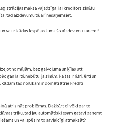
eģistrācijas maksa vajadzīga, lai kreditors zinātu
īta, tad aizdevumu tā arī nesaņemsiet.
s, un vai ir kādas iespējas Jums šo aizdevumu saņemt!
izejot no mājām, bez galvojuma un ķīlas utt.
gan lai tā nebūtu, ja zinām, ka tas ir ātri, ērti un
m, kādam tad nolūkam ir domāti ātrie kredīti
miņā atrisināt problēmas. Dažkārt cilvēki par to
lāmas triku, tad jau automātiski esam gatavi paņemt
ciešams un vai spēsim to savlaicīgi atmaksāt?