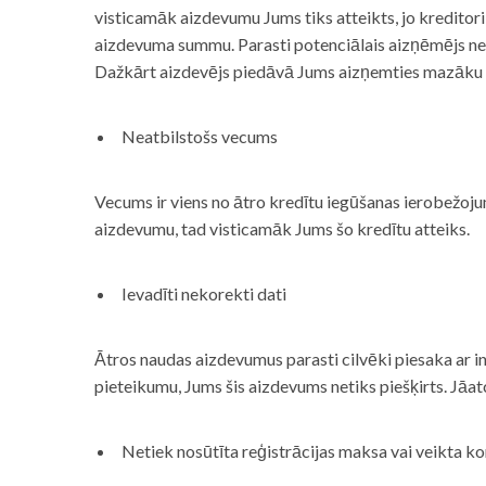
visticamāk aizdevumu Jums tiks atteikts, jo kreditor
aizdevuma summu. Parasti potenciālais aizņēmējs neņe
Dažkārt aizdevējs piedāvā Jums aizņemties mazāku
Neatbilstošs vecums
Vecums ir viens no ātro kredītu iegūšanas ierobežojum
aizdevumu, tad visticamāk Jums šo kredītu atteiks.
Ievadīti nekorekti dati
Ātros naudas aizdevumus parasti cilvēki piesaka ar i
pieteikumu, Jums šis aizdevums netiks piešķirts. Jāa
Netiek nosūtīta reģistrācijas maksa vai veikta ko