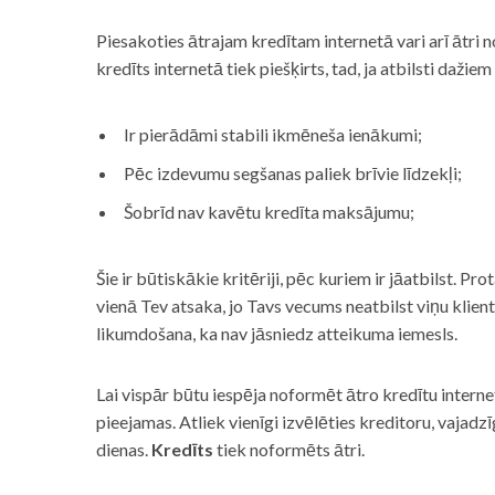
Piesakoties ātrajam kredītam internetā vari arī ātri 
kredīts internetā tiek piešķirts, tad, ja atbilsti dažiem
Ir pierādāmi stabili ikmēneša ienākumi;
Pēc izdevumu segšanas paliek brīvie līdzekļi;
Šobrīd nav kavētu kredīta maksājumu;
Šie ir būtiskākie kritēriji, pēc kuriem ir jāatbilst. Pro
vienā Tev atsaka, jo Tavs vecums neatbilst viņu klie
likumdošana, ka nav jāsniedz atteikuma iemesls.
Lai vispār būtu iespēja noformēt ātro kredītu internet
pieejamas. Atliek vienīgi izvēlēties kreditoru, vaja
dienas.
Kredīts
tiek noformēts ātri.