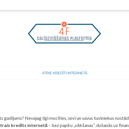
ATRIE KREDĪTI INTERNETĀ
 gadījums? Nevajag ilgi mocīties, sevi un savus tuviniekus nostādī
trais kredīts internetā
– bez papīru „vākšanas”, došanās uz fina