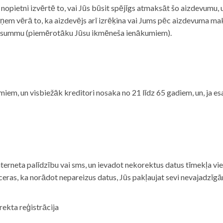
i nopietni izvērtē to, vai Jūs būsit spējīgs atmaksāt šo aizdevumu
m vērā to, ka aizdevējs arī izrēķina vai Jums pēc aizdevuma maks
 summu (piemērotāku Jūsu ikmēneša ienākumiem).
iem, un visbiežāk kreditori nosaka no 21 līdz 65 gadiem, un, ja es
nterneta palīdzību vai sms, un ievadot nekorektus datus tīmekļa vi
tceras, ka norādot nepareizus datus, Jūs pakļaujat sevi nevajadzī
rekta reģistrācija