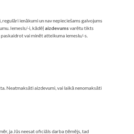
i, regulāri ienākumi un nav nepieciešams galvojums
vumu. Iemesls/-i, kādēļ
aizdevums
varētu tikts
s paskaidrot vai minēt atteikuma iemeslu/-s.
ojāta. Neatmaksāti aizdevumi, vai laikā nenomaksāti
mēr, ja Jūs neesat oficiāls darba ņēmējs, tad