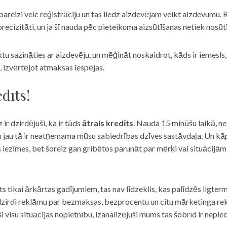
eizi veic reģistrāciju un tas liedz aizdevējam veikt aizdevumu. R
recizitāti, un ja šī nauda pēc pieteikuma aizsūtīšanas netiek nosūt
iktu sazināties ar aizdevēju, un mēģināt noskaidrot, kāds ir iemesl
, izvērtējot atmaksas iespējas.
dīts!
 ir dzirdējuši, ka ir tāds
ātrais kredīts
. Nauda 15 minūšu laikā, ne
u jau tā ir neatņemama mūsu sabiedrības dzīves sastāvdaļa. Un kāpēc 
ās iezīmes, bet šoreiz gan gribētos parunāt par mērķi vai situācijā
s tikai ārkārtas gadījumiem, tas nav līdzeklis, kas palīdzēs ilgter
zirdi reklāmu par bezmaksas, bezprocentu un citu mārketinga rek
visu situācijas nopietnību, izanalizējuši mums tas šobrīd ir nepie