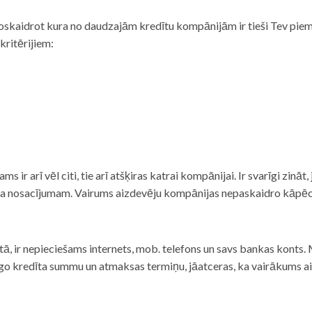
noskaidrot kura no daudzajām kredītu kompānijām ir tieši Tev piemē
 kritērijiem:
tams ir arī vēl citi, tie arī atšķiras katrai kompānijai. Ir svarīgi zin
nta nosacījumam. Vairums aizdevēju kompānijas nepaskaidro kāpēc t
ā, ir nepieciešams internets, mob. telefons un savs bankas konts. Ma
dzīgo kredīta summu un atmaksas termiņu, jāatceras, ka vairākums a