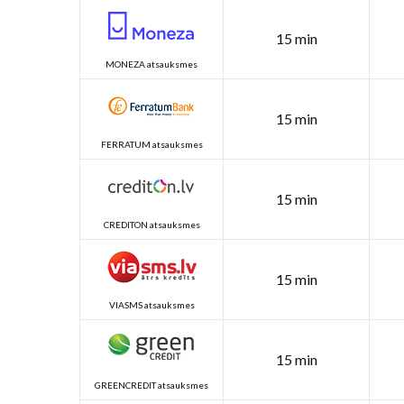
15 min
MONEZA atsauksmes
15 min
FERRATUM atsauksmes
15 min
CREDITON atsauksmes
15 min
VIASMS atsauksmes
15 min
GREENCREDIT atsauksmes