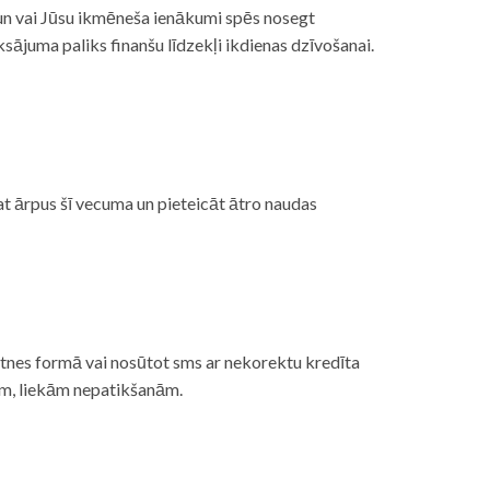
, un vai Jūsu ikmēneša ienākumi spēs nosegt
ājuma paliks finanšu līdzekļi ikdienas dzīvošanai.
at ārpus šī vecuma un pieteicāt ātro naudas
etnes formā vai nosūtot sms ar nekorektu kredīta
gām, liekām nepatikšanām.