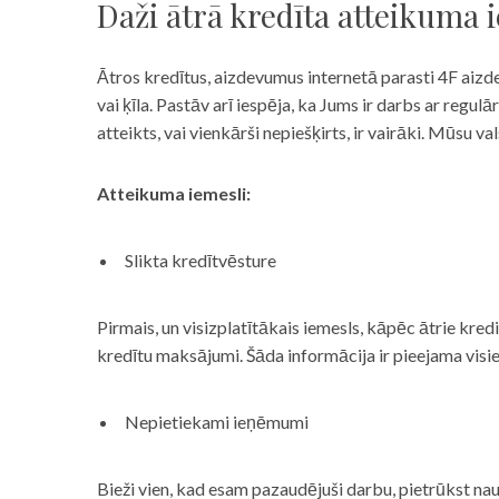
Daži ātrā kredīta atteikuma 
Ātros kredītus, aizdevumus internetā parasti 4F aizd
vai ķīla. Pastāv arī iespēja, ka Jums ir darbs ar reg
atteikts, vai vienkārši nepiešķirts, ir vairāki. Mūsu
Atteikuma iemesli:
Slikta kredītvēsture
Pirmais, un visizplatītākais iemesls, kāpēc ātrie kre
kredītu maksājumi. Šāda informācija ir pieejama visi
Nepietiekami ieņēmumi
Bieži vien, kad esam pazaudējuši darbu, pietrūkst nau