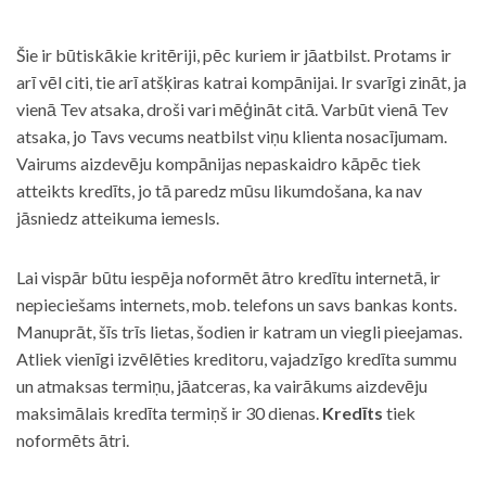
Šie ir būtiskākie kritēriji, pēc kuriem ir jāatbilst. Protams ir
arī vēl citi, tie arī atšķiras katrai kompānijai. Ir svarīgi zināt, ja
vienā Tev atsaka, droši vari mēģināt citā. Varbūt vienā Tev
atsaka, jo Tavs vecums neatbilst viņu klienta nosacījumam.
Vairums aizdevēju kompānijas nepaskaidro kāpēc tiek
atteikts kredīts, jo tā paredz mūsu likumdošana, ka nav
jāsniedz atteikuma iemesls.
Lai vispār būtu iespēja noformēt ātro kredītu internetā, ir
nepieciešams internets, mob. telefons un savs bankas konts.
Manuprāt, šīs trīs lietas, šodien ir katram un viegli pieejamas.
Atliek vienīgi izvēlēties kreditoru, vajadzīgo kredīta summu
un atmaksas termiņu, jāatceras, ka vairākums aizdevēju
maksimālais kredīta termiņš ir 30 dienas.
Kredīts
tiek
noformēts ātri.