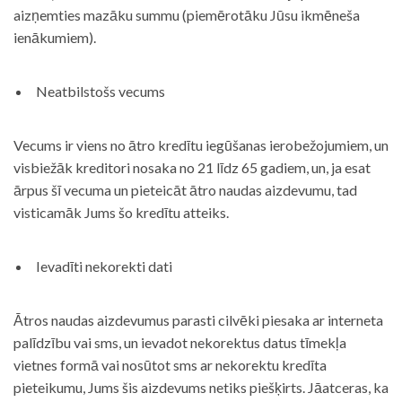
aizņemties mazāku summu (piemērotāku Jūsu ikmēneša
ienākumiem).
Neatbilstošs vecums
Vecums ir viens no ātro kredītu iegūšanas ierobežojumiem, un
visbiežāk kreditori nosaka no 21 līdz 65 gadiem, un, ja esat
ārpus šī vecuma un pieteicāt ātro naudas aizdevumu, tad
visticamāk Jums šo kredītu atteiks.
Ievadīti nekorekti dati
Ātros naudas aizdevumus parasti cilvēki piesaka ar interneta
palīdzību vai sms, un ievadot nekorektus datus tīmekļa
vietnes formā vai nosūtot sms ar nekorektu kredīta
pieteikumu, Jums šis aizdevums netiks piešķirts. Jāatceras, ka