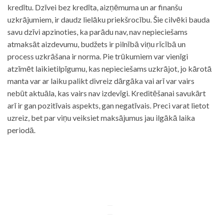
kredītu. Dzīvei bez kredīta, aizņēmuma un ar finanšu
uzkrājumiem, ir daudz lielāku priekšrocību. Šie cilvēki bauda
savu dzīvi apzinoties, ka parādu nav, nav nepieciešams
atmaksāt aizdevumu, budžets ir pilnībā viņu rīcībā un
process uzkrāšana ir norma. Pie trūkumiem var vienīgi
atzīmēt laikietilpīgumu, kas nepieciešams uzkrājot, jo kārotā
manta var ar laiku palikt divreiz dārgāka vai arī var vairs
nebūt aktuāla, kas vairs nav izdevīgi. Kreditēšanai savukārt
arī ir gan pozitīvais aspekts, gan negatīvais. Preci varat lietot
uzreiz, bet par viņu veiksiet maksājumus jau ilgākā laika
periodā.