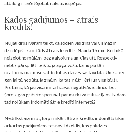
atbildīgi, izvērtējot atmaksas iespējas.
Kādos gadījumos – ātrais
kredīts!
Nu jau droši varam teikt, ka šodien visi zina vai vismaz ir
dzirdējuši, ka ir tāds
ātrais kredīts
. Nauda 15 minūšu laikā,
neizejot no mājām, bez galvojuma un ķīlas utt. Respektīvi
nebūs pārspīlēti teikts, ja apgalvošu, ka nu jau tā ir
neatņemama mūsu sabiedrības dzīves sastāvdaļa. Un kāpēc
gan lai tā nebūtu, ja zinām, ka tas ir ātri, ērti un vienkārši.
Protams, kā jau visam ir arī savas negatīvās iezīmes, bet
šoreiz gan gribētos parunāt par mērķi vai situācijām, kādam
tad nolūkam ir domāti ātrie kredīti internetā?
Nedrīkst aizmirst, ka pirmkārt ātrais kredīts ir domāts tikai
ārkārtas gadījumiem, tas nav līdzeklis, kas palīdzēs