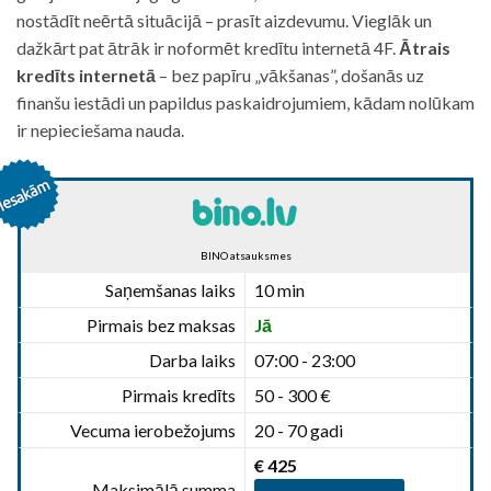
nostādīt neērtā situācijā – prasīt aizdevumu. Vieglāk un
dažkārt pat ātrāk ir noformēt kredītu internetā 4F.
Ātrais
kredīts internetā
– bez papīru „vākšanas”, došanās uz
finanšu iestādi un papildus paskaidrojumiem, kādam nolūkam
ir nepieciešama nauda.
BINO atsauksmes
Saņemšanas laiks
10 min
Pirmais bez maksas
Jā
Darba laiks
07:00 - 23:00
Pirmais kredīts
50 - 300 €
Vecuma ierobežojums
20 - 70 gadi
€ 425
Maksimālā summa