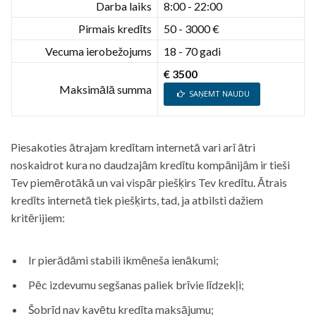
Darba laiks
8:00 - 22:00
Pirmais kredīts
50 - 3000 €
Vecuma ierobežojums
18 - 70 gadi
€ 3500
Maksimālā summa
SAŅEMT NAUDU
Piesakoties ātrajam kredītam internetā vari arī ātri
noskaidrot kura no daudzajām kredītu kompānijām ir tieši
Tev piemērotākā un vai vispār piešķirs Tev kredītu. Ātrais
kredīts internetā tiek piešķirts, tad, ja atbilsti dažiem
kritērijiem:
Ir pierādāmi stabili ikmēneša ienākumi;
Pēc izdevumu segšanas paliek brīvie līdzekļi;
Šobrīd nav kavētu kredīta maksājumu;