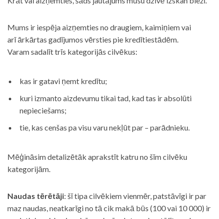
Krāt vai aizņemties, šāds jautājums mūsu dzīvē izskan bieži.
Mums ir iespēja aizņemties no draugiem, kaimiņiem vai
arī ārkārtas gadījumos vērsties pie kredītiestādēm.
Varam sadalīt trīs kategorijās cilvēkus:
kas ir gatavi ņemt kredītu;
kuri izmanto aizdevumu tikai tad, kad tas ir absolūti
nepieciešams;
tie, kas cenšas pa visu varu nekļūt par – parādnieku.
Mēģināsim detalizētāk aprakstīt katru no šīm cilvēku
kategorijām.
Naudas tērētāji
: šī tipa cilvēkiem vienmēr, patstāvīgi ir par
maz naudas, neatkarīgi no tā cik makā būs (100 vai 10 000) ir