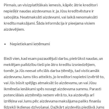
Pirmais, un visizplatītākais iemesls, kāpēc ātrie kreditori
nepiešķir naudas aizdevumus ir, ja Jūsu kredītvēsture ir
sabojāta. Neatmaksāti aizdevumi, vai laikā nenomaksāti
kredītu maksājumi. Šāda informācija ir pieejama visiem
aizdevējiem.
Nepietiekami ieņēmumi
Bieži vien, kad esam pazaudējuši darbu, pietrūkst naudas, un
meklējam palīdzību tieši pie ātro kredītu izsniedzējiem,
tomēr, ja Jūs neesat oficiāls darba ņēmējs, tad visticamāk
aizdevumu Jums tiks atteikts, jo kreditori nopietni izvērtē to,
vai Jūs būsit spējīgs atmaksāt šo aizdevumu, un vai Jūsu
ikmēneša ienākumi spēs nosegt aizdevuma summu. Parasti
potenciālais aizņēmējs neņem vērā to, ka aizdevējs arī
izrēķina vai Jums pēc aizdevuma maksājuma paliks finanšu
līdzekļi ikdienas dzīvošanai. Dažkārt aizdevējs piedāvā Jums