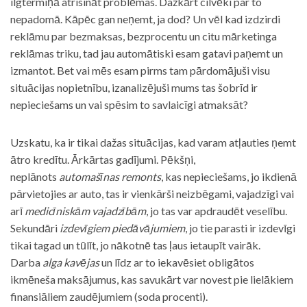
ilgtermiņā atrisināt problēmas. Dažkārt cilvēki par to
nepadomā. Kāpēc gan neņemt, ja dod? Un vēl kad izdzirdi
reklāmu par bezmaksas, bezprocentu un citu mārketinga
reklāmas triku, tad jau automātiski esam gatavi paņemt un
izmantot. Bet vai mēs esam pirms tam pārdomājuši visu
situācijas nopietnību, izanalizējuši mums tas šobrīd ir
nepieciešams un vai spēsim to savlaicīgi atmaksāt?
Uzskatu, ka ir tikai dažas situācijas, kad varam atļauties ņemt
ātro kredītu. Ārkārtas gadījumi. Pēkšņi,
neplānots
automašīnas remonts
, kas nepieciešams, jo ikdienā
pārvietojies ar auto, tas ir vienkārši neizbēgami, vajadzīgi vai
arī
medicīniskām vajadzībām
, jo tas var apdraudēt veselību.
Sekundāri
izdevīgiem piedāvājumiem
, jo tie parasti ir izdevīgi
tikai tagad un tūlīt, jo nākotnē tas ļaus ietaupīt vairāk.
Darba
alga kavējas
un līdz ar to iekavēsiet obligātos
ikmēneša maksājumus, kas savukārt var novest pie lielākiem
finansiāliem zaudējumiem (soda procenti).