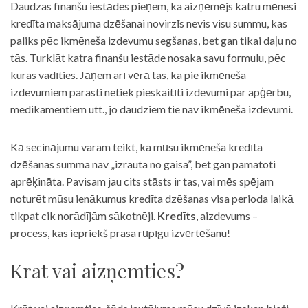
Daudzas finanšu iestādes pieņem, ka aizņēmējs katru mēnesi
kredīta maksājuma dzēšanai novirzīs nevis visu summu, kas
paliks pēc ikmēneša izdevumu segšanas, bet gan tikai daļu no
tās. Turklāt katra finanšu iestāde nosaka savu formulu, pēc
kuras vadīties. Jāņem arī vērā tas, ka pie ikmēneša
izdevumiem parasti netiek pieskaitīti izdevumi par apģērbu,
medikamentiem utt., jo daudziem tie nav ikmēneša izdevumi.
Kā secinājumu varam teikt, ka mūsu ikmēneša kredīta
dzēšanas summa nav „izrauta no gaisa”, bet gan pamatoti
aprēķināta. Pavisam jau cits stāsts ir tas, vai mēs spējam
noturēt mūsu ienākumus kredīta dzēšanas visa perioda laikā
tikpat cik norādījām sākotnēji.
Kredīts
, aizdevums –
process, kas iepriekš prasa rūpīgu izvērtēšanu!
Krāt vai aizņemties?