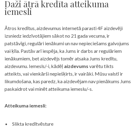
Daži ātrā kredīta atteikuma
iemesli
Ātros kredītus, aizdevumus internetā parasti 4F aizdevēji
izsniedz iedzīvotājiem sākot no 21 gada vecuma, ir
patstāvīgi, regulāri ienākumi un nav nepieciešams galvojums
vai ķīla. Pastāv arī iespēja, ka Jums ir darbs ar regulāriem
ienākumiem, bet aizdevējs tomēr atsaka Jums kredītu,
aizdevumu. Iemesls/-i, kādēļ
aizdevums
varētu tikts
atteikts, vai vienkārši nepiešķirts, ir vairāki. Mūsu valstī ir
likumdošana, kas paredz, ka aizdevējam nav pienākums Jums
paskaidrot vai minēt atteikuma iemeslu/-s.
Atteikuma iemesli:
Slikta kredītvēsture