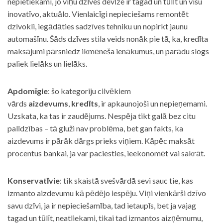
nepietiekami, jo viņu dzīves devīze ir tagad un tūlīt un visu
inovatīvo, aktuālo. Vienlaicīgi nepieciešams remontēt
dzīvokli, iegādāties sadzīves tehniku un nopirkt jaunu
automašīnu. Šāds dzīves stila veids nonāk pie tā, ka, kredīta
maksājumi pārsniedz ikmēneša ienākumus, un parādu slogs
paliek lielāks un lielāks.
Apdomīgie
: šo kategoriju cilvēkiem
vārds
aizdevums
,
kredīts
, ir apkaunojoši un nepieņemami.
Uzskata, ka tas ir zaudējums. Nespēja tikt galā bez citu
palīdzības – tā gluži nav problēma, bet gan fakts, ka
aizdevums ir pārāk dārgs prieks viņiem. Kāpēc maksāt
procentus bankai, ja var paciesties, ieekonomēt vai sakrāt.
Konservatīvie
: tik skaistā svešvārdā sevi sauc tie, kas
izmanto aizdevumu kā pēdējo iespēju. Viņi vienkārši dzīvo
savu dzīvi, ja ir nepieciešamība, tad ietaupīs, bet ja vajag
tagad un tūlīt, neatliekami, tikai tad izmantos aizņēmumu,