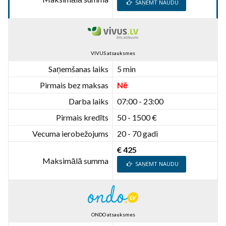
SAŅEMT NAUDU
VIVUS atsauksmes
Saņemšanas laiks
5 min
Pirmais bez maksas
Nē
Darba laiks
07:00 - 23:00
Pirmais kredīts
50 - 1500 €
Vecuma ierobežojums
20 - 70 gadi
€ 425
Maksimālā summa
SAŅEMT NAUDU
ONDO atsauksmes