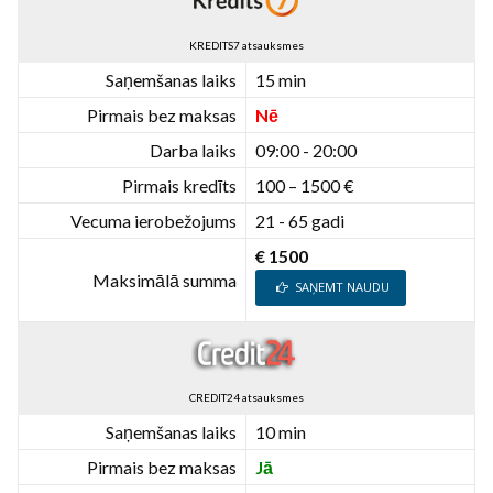
KREDITS7 atsauksmes
Saņemšanas laiks
15 min
Pirmais bez maksas
Nē
Darba laiks
09:00 - 20:00
Pirmais kredīts
100 – 1500 €
Vecuma ierobežojums
21 - 65 gadi
€ 1500
Maksimālā summa
SAŅEMT NAUDU
CREDIT24 atsauksmes
Saņemšanas laiks
10 min
Pirmais bez maksas
Jā