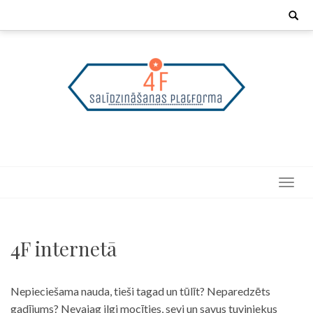
Skip
Search
for:
to
content
4F internetā
Nepieciešama nauda, tieši tagad un tūlīt? Neparedzēts
gadījums? Nevajag ilgi mocīties, sevi un savus tuviniekus