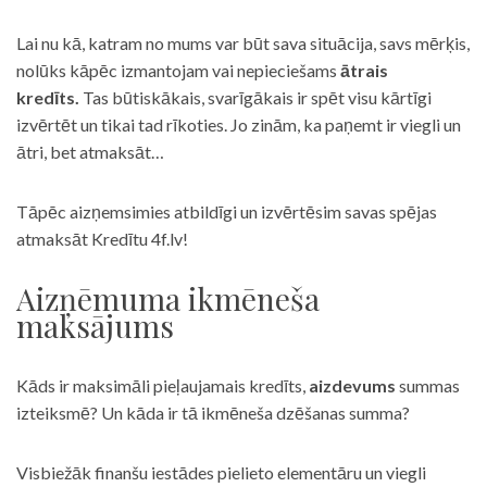
Lai nu kā, katram no mums var būt sava situācija, savs mērķis,
nolūks kāpēc izmantojam vai nepieciešams
ātrais
kredīts.
Tas būtiskākais, svarīgākais ir spēt visu kārtīgi
izvērtēt un tikai tad rīkoties. Jo zinām, ka paņemt ir viegli un
ātri, bet atmaksāt…
Tāpēc aizņemsimies atbildīgi un izvērtēsim savas spējas
atmaksāt Kredītu 4f.lv!
Aizņēmuma ikmēneša
maksājums
Kāds ir maksimāli pieļaujamais kredīts,
aizdevums
summas
izteiksmē? Un kāda ir tā ikmēneša dzēšanas summa?
Visbiežāk finanšu iestādes pielieto elementāru un viegli