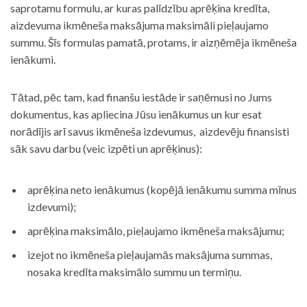
saprotamu formulu, ar kuras palīdzību aprēķina kredīta,
aizdevuma ikmēneša maksājuma maksimāli pieļaujamo
summu. Šīs formulas pamatā, protams, ir aizņēmēja ikmēneša
ienākumi.
Tātad, pēc tam, kad finanšu iestāde ir saņēmusi no Jums
dokumentus, kas apliecina Jūsu ienākumus un kur esat
norādījis arī savus ikmēneša izdevumus, aizdevēju finansisti
sāk savu darbu (veic izpēti un aprēķinus):
aprēķina neto ienākumus (kopējā ienākumu summa mīnus
izdevumi);
aprēķina maksimālo, pieļaujamo ikmēneša maksājumu;
izejot no ikmēneša pieļaujamās maksājuma summas,
nosaka kredīta maksimālo summu un termiņu.