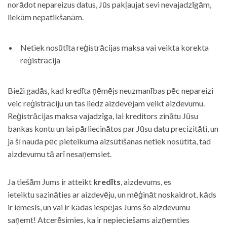
norādot nepareizus datus, Jūs pakļaujat sevi nevajadzīgām,
liekām nepatikšanām.
Netiek nosūtīta reģistrācijas maksa vai veikta korekta
reģistrācija
Bieži gadās, kad kredīta ņēmējs neuzmanības pēc nepareizi
veic reģistrāciju un tas liedz aizdevējam veikt aizdevumu.
Reģistrācijas maksa vajadzīga, lai kreditors zinātu Jūsu
bankas kontu un lai pārliecinātos par Jūsu datu precizitāti, un
ja šī nauda pēc pieteikuma aizsūtīšanas netiek nosūtīta, tad
aizdevumu tā arī nesaņemsiet.
Ja tiešām Jums ir atteikt
kredīts
, aizdevums, es
ieteiktu sazināties ar aizdevēju, un mēģināt noskaidrot, kāds
ir iemesls, un vai ir kādas iespējas Jums šo aizdevumu
saņemt! Atcerēsimies, ka ir nepieciešams aizņemties