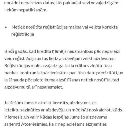
norādot nepareizus datus, Jūs pakļaujat sevi nevajadzīgām,
liekām nepatikšanām.
Netiek nosūtīta reģistrācijas maksa vai veikta korekta
reģistrācija
Bieži gadās, kad kredīta ņēmējs neuzmanības pēc nepareizi
veic reģistrāciju un tas liedz aizdevējam veikt aizdevumu.
Reģistrācijas maksa vajadzīga, lai kreditors zinātu Jūsu
bankas kontu un lai pārliecinātos par Jūsu datu precizitāti, un
ja šī nauda pēc pieteikuma aizsūtīšanas netiek nosūtīta, tad
aizdevumu tā arī nesaņemsiet.
Ja tiešām Jums ir atteikt
kredīts
, aizdevums, es
ieteiktu sazināties ar aizdevēju, un mēģināt noskaidrot, kāds
ir iemesls, un vai ir kādas iespējas Jums šo aizdevumu
saņemt! Atcerēsimies, ka ir nepieciešams aizņemties