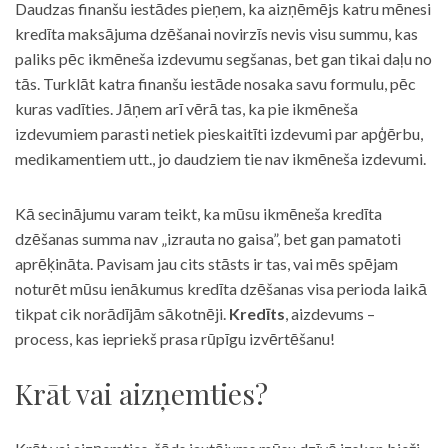
Daudzas finanšu iestādes pieņem, ka aizņēmējs katru mēnesi
kredīta maksājuma dzēšanai novirzīs nevis visu summu, kas
paliks pēc ikmēneša izdevumu segšanas, bet gan tikai daļu no
tās. Turklāt katra finanšu iestāde nosaka savu formulu, pēc
kuras vadīties. Jāņem arī vērā tas, ka pie ikmēneša
izdevumiem parasti netiek pieskaitīti izdevumi par apģērbu,
medikamentiem utt., jo daudziem tie nav ikmēneša izdevumi.
Kā secinājumu varam teikt, ka mūsu ikmēneša kredīta
dzēšanas summa nav „izrauta no gaisa”, bet gan pamatoti
aprēķināta. Pavisam jau cits stāsts ir tas, vai mēs spējam
noturēt mūsu ienākumus kredīta dzēšanas visa perioda laikā
tikpat cik norādījām sākotnēji.
Kredīts
, aizdevums –
process, kas iepriekš prasa rūpīgu izvērtēšanu!
Krāt vai aizņemties?