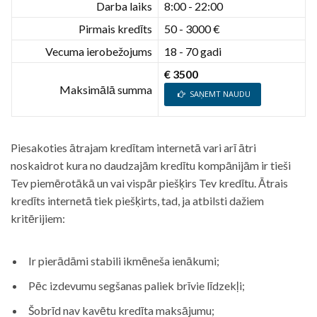
Darba laiks
8:00 - 22:00
Pirmais kredīts
50 - 3000 €
Vecuma ierobežojums
18 - 70 gadi
€ 3500
Maksimālā summa
SAŅEMT NAUDU
Piesakoties ātrajam kredītam internetā vari arī ātri
noskaidrot kura no daudzajām kredītu kompānijām ir tieši
Tev piemērotākā un vai vispār piešķirs Tev kredītu. Ātrais
kredīts internetā tiek piešķirts, tad, ja atbilsti dažiem
kritērijiem:
Ir pierādāmi stabili ikmēneša ienākumi;
Pēc izdevumu segšanas paliek brīvie līdzekļi;
Šobrīd nav kavētu kredīta maksājumu;