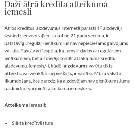
Daži ātrā kredīta atteikuma
iemesli
Ātros kredītus, aizdevumus internetā parasti 4F aizdevēji
izsniedz iedzīvotājiem sākot no 21 gada vecuma, ir
patstāvīgi, regulāri ienākumi un nav nepieciešams galvojums
vai ķīla. Pastāv arī iespēja, ka Jums ir darbs ar regulāriem
ienākumiem, bet aizdevējs tomēr atsaka Jums kredītu,
aizdevumu. Iemesls/-i, kādēļ
aizdevums
varētu tikts
atteikts, vai vienkārši nepiešķirts, ir vairāki. Mūsu valstī ir
likumdošana, kas paredz, ka aizdevējam nav pienākums Jums
paskaidrot vai minēt atteikuma iemeslu/-s.
Atteikuma iemesli:
Slikta kredītvēsture