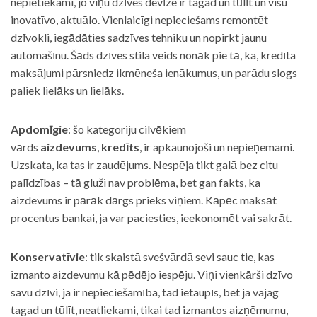
nepietiekami, jo viņu dzīves devīze ir tagad un tūlīt un visu
inovatīvo, aktuālo. Vienlaicīgi nepieciešams remontēt
dzīvokli, iegādāties sadzīves tehniku un nopirkt jaunu
automašīnu. Šāds dzīves stila veids nonāk pie tā, ka, kredīta
maksājumi pārsniedz ikmēneša ienākumus, un parādu slogs
paliek lielāks un lielāks.
Apdomīgie
: šo kategoriju cilvēkiem
vārds
aizdevums
,
kredīts
, ir apkaunojoši un nepieņemami.
Uzskata, ka tas ir zaudējums. Nespēja tikt galā bez citu
palīdzības – tā gluži nav problēma, bet gan fakts, ka
aizdevums ir pārāk dārgs prieks viņiem. Kāpēc maksāt
procentus bankai, ja var paciesties, ieekonomēt vai sakrāt.
Konservatīvie
: tik skaistā svešvārdā sevi sauc tie, kas
izmanto aizdevumu kā pēdējo iespēju. Viņi vienkārši dzīvo
savu dzīvi, ja ir nepieciešamība, tad ietaupīs, bet ja vajag
tagad un tūlīt, neatliekami, tikai tad izmantos aizņēmumu,