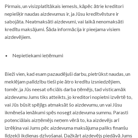
Pirmais, un visizplatītākais iemesls, kāpēc ātrie kreditori
nepiešķir naudas aizdevumus ir, ja Jūsu kredītvēsture ir
sabojāta. Neatmaksāti aizdevumi, vai laikā nenomaksāti
kredītu maksājumi. Šāda informācija ir pieejama visiem
aizdevējiem.
Nepietiekami ieņēmumi
Bieži vien, kad esam pazaudējuši darbu, pietrūkst naudas, un
meklējam palīdzību tieši pie ātro kredītu izsniedzējiem,
tomēr, ja Jūs neesat oficiāls darba ņēmējs, tad visticamāk
aizdevumu Jums tiks atteikts, jo kreditori nopietni izvērtē to,
vai Jūs būsit spējīgs atmaksāt šo aizdevumu, un vai Jūsu
ikmēneša ienākumi spēs nosegt aizdevuma summu. Parasti
potenciālais aizņēmējs neņem vērā to, ka aizdevējs arī
izrēķina vai Jums pēc aizdevuma maksājuma paliks finanšu
līdzekļi ikdienas dzīvošanai. Dažkārt aizdevējs piedāvā Jums