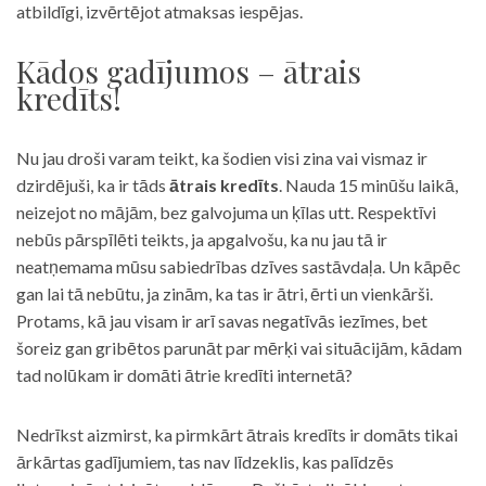
atbildīgi, izvērtējot atmaksas iespējas.
Kādos gadījumos – ātrais
kredīts!
Nu jau droši varam teikt, ka šodien visi zina vai vismaz ir
dzirdējuši, ka ir tāds
ātrais kredīts
. Nauda 15 minūšu laikā,
neizejot no mājām, bez galvojuma un ķīlas utt. Respektīvi
nebūs pārspīlēti teikts, ja apgalvošu, ka nu jau tā ir
neatņemama mūsu sabiedrības dzīves sastāvdaļa. Un kāpēc
gan lai tā nebūtu, ja zinām, ka tas ir ātri, ērti un vienkārši.
Protams, kā jau visam ir arī savas negatīvās iezīmes, bet
šoreiz gan gribētos parunāt par mērķi vai situācijām, kādam
tad nolūkam ir domāti ātrie kredīti internetā?
Nedrīkst aizmirst, ka pirmkārt ātrais kredīts ir domāts tikai
ārkārtas gadījumiem, tas nav līdzeklis, kas palīdzēs