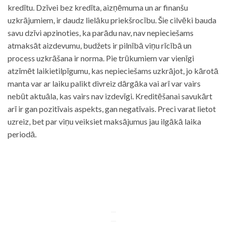
kredītu. Dzīvei bez kredīta, aizņēmuma un ar finanšu
uzkrājumiem, ir daudz lielāku priekšrocību. Šie cilvēki bauda
savu dzīvi apzinoties, ka parādu nav, nav nepieciešams
atmaksāt aizdevumu, budžets ir pilnībā viņu rīcībā un
process uzkrāšana ir norma. Pie trūkumiem var vienīgi
atzīmēt laikietilpīgumu, kas nepieciešams uzkrājot, jo kārotā
manta var ar laiku palikt divreiz dārgāka vai arī var vairs
nebūt aktuāla, kas vairs nav izdevīgi. Kreditēšanai savukārt
arī ir gan pozitīvais aspekts, gan negatīvais. Preci varat lietot
uzreiz, bet par viņu veiksiet maksājumus jau ilgākā laika
periodā.