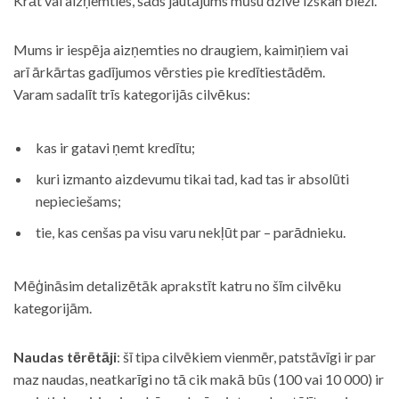
Krāt vai aizņemties, šāds jautājums mūsu dzīvē izskan bieži.
Mums ir iespēja aizņemties no draugiem, kaimiņiem vai
arī ārkārtas gadījumos vērsties pie kredītiestādēm.
Varam sadalīt trīs kategorijās cilvēkus:
kas ir gatavi ņemt kredītu;
kuri izmanto aizdevumu tikai tad, kad tas ir absolūti
nepieciešams;
tie, kas cenšas pa visu varu nekļūt par – parādnieku.
Mēģināsim detalizētāk aprakstīt katru no šīm cilvēku
kategorijām.
Naudas tērētāji
: šī tipa cilvēkiem vienmēr, patstāvīgi ir par
maz naudas, neatkarīgi no tā cik makā būs (100 vai 10 000) ir