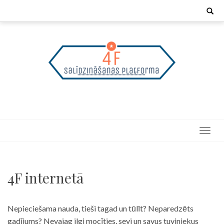
Skip
Search
for:
to
content
4F internetā
Nepieciešama nauda, tieši tagad un tūlīt? Neparedzēts
gadījums? Nevajag ilgi mocīties, sevi un savus tuviniekus