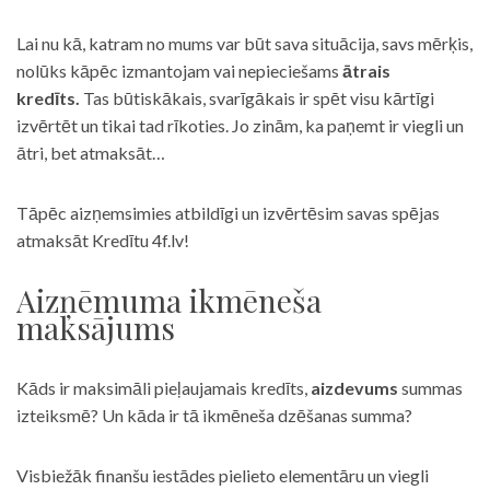
Lai nu kā, katram no mums var būt sava situācija, savs mērķis,
nolūks kāpēc izmantojam vai nepieciešams
ātrais
kredīts.
Tas būtiskākais, svarīgākais ir spēt visu kārtīgi
izvērtēt un tikai tad rīkoties. Jo zinām, ka paņemt ir viegli un
ātri, bet atmaksāt…
Tāpēc aizņemsimies atbildīgi un izvērtēsim savas spējas
atmaksāt Kredītu 4f.lv!
Aizņēmuma ikmēneša
maksājums
Kāds ir maksimāli pieļaujamais kredīts,
aizdevums
summas
izteiksmē? Un kāda ir tā ikmēneša dzēšanas summa?
Visbiežāk finanšu iestādes pielieto elementāru un viegli