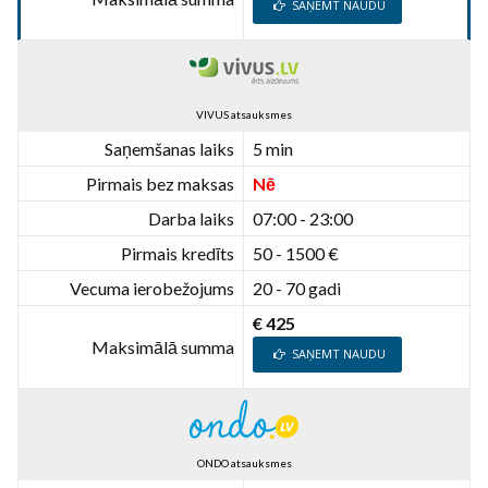
SAŅEMT NAUDU
VIVUS atsauksmes
Saņemšanas laiks
5 min
Pirmais bez maksas
Nē
Darba laiks
07:00 - 23:00
Pirmais kredīts
50 - 1500 €
Vecuma ierobežojums
20 - 70 gadi
€ 425
Maksimālā summa
SAŅEMT NAUDU
ONDO atsauksmes