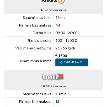
KREDITS7 atsauksmes
Saņemšanas laiks
15 min
Pirmais bez maksas
Nē
Darba laiks
09:00 - 20:00
Pirmais kredīts
100 – 1500 €
Vecuma ierobežojums
21 - 65 gadi
€ 1500
Maksimālā summa
SAŅEMT NAUDU
CREDIT24 atsauksmes
Saņemšanas laiks
10 min
Pirmais bez maksas
Jā