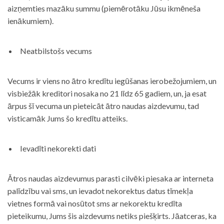
aizņemties mazāku summu (piemērotāku Jūsu ikmēneša
ienākumiem).
Neatbilstošs vecums
Vecums ir viens no ātro kredītu iegūšanas ierobežojumiem, un
visbiežāk kreditori nosaka no 21 līdz 65 gadiem, un, ja esat
ārpus šī vecuma un pieteicāt ātro naudas aizdevumu, tad
visticamāk Jums šo kredītu atteiks.
Ievadīti nekorekti dati
Ātros naudas aizdevumus parasti cilvēki piesaka ar interneta
palīdzību vai sms, un ievadot nekorektus datus tīmekļa
vietnes formā vai nosūtot sms ar nekorektu kredīta
pieteikumu, Jums šis aizdevums netiks piešķirts. Jāatceras, ka