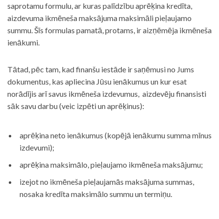
saprotamu formulu, ar kuras palīdzību aprēķina kredīta,
aizdevuma ikmēneša maksājuma maksimāli pieļaujamo
summu. Šīs formulas pamatā, protams, ir aizņēmēja ikmēneša
ienākumi.
Tātad, pēc tam, kad finanšu iestāde ir saņēmusi no Jums
dokumentus, kas apliecina Jūsu ienākumus un kur esat
norādījis arī savus ikmēneša izdevumus, aizdevēju finansisti
sāk savu darbu (veic izpēti un aprēķinus):
aprēķina neto ienākumus (kopējā ienākumu summa mīnus
izdevumi);
aprēķina maksimālo, pieļaujamo ikmēneša maksājumu;
izejot no ikmēneša pieļaujamās maksājuma summas,
nosaka kredīta maksimālo summu un termiņu.