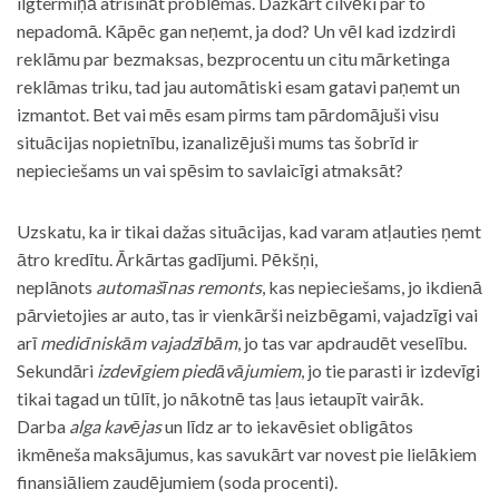
ilgtermiņā atrisināt problēmas. Dažkārt cilvēki par to
nepadomā. Kāpēc gan neņemt, ja dod? Un vēl kad izdzirdi
reklāmu par bezmaksas, bezprocentu un citu mārketinga
reklāmas triku, tad jau automātiski esam gatavi paņemt un
izmantot. Bet vai mēs esam pirms tam pārdomājuši visu
situācijas nopietnību, izanalizējuši mums tas šobrīd ir
nepieciešams un vai spēsim to savlaicīgi atmaksāt?
Uzskatu, ka ir tikai dažas situācijas, kad varam atļauties ņemt
ātro kredītu. Ārkārtas gadījumi. Pēkšņi,
neplānots
automašīnas remonts
, kas nepieciešams, jo ikdienā
pārvietojies ar auto, tas ir vienkārši neizbēgami, vajadzīgi vai
arī
medicīniskām vajadzībām
, jo tas var apdraudēt veselību.
Sekundāri
izdevīgiem piedāvājumiem
, jo tie parasti ir izdevīgi
tikai tagad un tūlīt, jo nākotnē tas ļaus ietaupīt vairāk.
Darba
alga kavējas
un līdz ar to iekavēsiet obligātos
ikmēneša maksājumus, kas savukārt var novest pie lielākiem
finansiāliem zaudējumiem (soda procenti).