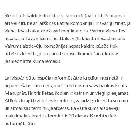
Šie ir būtiskākie kritēriji, pēc kuriem ir jāatbilst. Protams ir
arī vēl citi, tie arī atšķiras katrai kompānijai. Ir svarīgi zināt, ja
vienā Tev atsaka, droši vari mēģināt citā. Varbūt vienā Tev
atsaka, jo Tavs vecums neatbilst viņu klienta nosacījumam.
Vairums aizdevēju kompānijas nepaskaidro kāpēc tiek
atteikts kredīts, jo tā paredz mūsu likumdošana, ka nav
jāsniedz atteikuma iemesls.
Lai vispār būtu iespēja noformēt ātro kredītu internetā, ir
nepieciešams internets, mob. telefons un savs bankas konts.
Manuprāt, šīs trīs lietas, šodien ir katram un viegli pieejamas.
Atliek vienīgi izvēlēties kreditoru, vajadzīgo kredīta summu
un atmaksas termiņu, jāatceras, ka vairākums aizdevēju
maksimālais kredīta termiņš ir 30 dienas.
Kredīts
tiek
noformēts ātri.