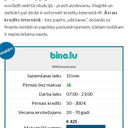
nostādīt neērtā situācijā – prasīt aizdevumu. Vieglāk un
dažkārt pat ātrāk ir noformēt kredītu internetā 4F.
Ātrais
kredīts internetā
– bez papīru „vākšanas”, došanās uz
finanšu iestādi un papildus paskaidrojumiem, kādam nolūkam
ir nepieciešama nauda.
BINO atsauksmes
Saņemšanas laiks
10 min
Pirmais bez maksas
Jā
Darba laiks
07:00 - 23:00
Pirmais kredīts
50 - 300 €
Vecuma ierobežojums
20 - 70 gadi
€ 425
Maksimālā summa