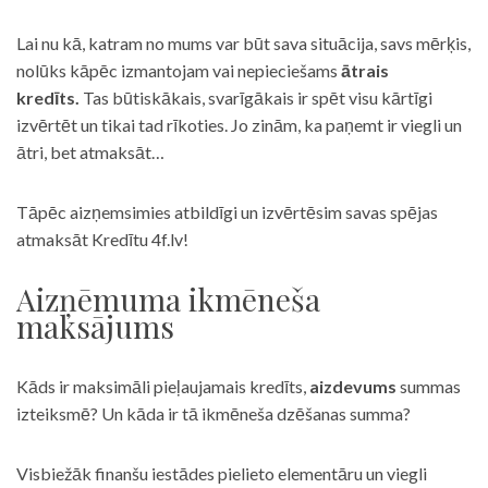
Lai nu kā, katram no mums var būt sava situācija, savs mērķis,
nolūks kāpēc izmantojam vai nepieciešams
ātrais
kredīts.
Tas būtiskākais, svarīgākais ir spēt visu kārtīgi
izvērtēt un tikai tad rīkoties. Jo zinām, ka paņemt ir viegli un
ātri, bet atmaksāt…
Tāpēc aizņemsimies atbildīgi un izvērtēsim savas spējas
atmaksāt Kredītu 4f.lv!
Aizņēmuma ikmēneša
maksājums
Kāds ir maksimāli pieļaujamais kredīts,
aizdevums
summas
izteiksmē? Un kāda ir tā ikmēneša dzēšanas summa?
Visbiežāk finanšu iestādes pielieto elementāru un viegli