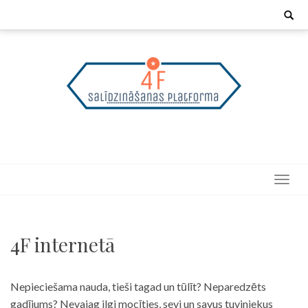
Skip
Search
for:
to
content
4F internetā
Nepieciešama nauda, tieši tagad un tūlīt? Neparedzēts
gadījums? Nevajag ilgi mocīties, sevi un savus tuviniekus