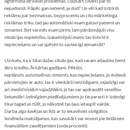
ilgtermiņā atrisināt problēmas. Dažkārt cilvēki par to
nepadomā. Kāpēc gan neņemt, ja dod? Un vēl kad izdzirdi
reklāmu par bezmaksas, bezprocentu un citu mārketinga
reklāmas triku, tad jau automātiski esam gatavi paņemt un
izmantot. Bet vai mēs esam pirms tam pārdomājuši visu
situācijas nopietnību, izanalizējuši mums tas šobrīd ir
nepieciešams un vai spēsim to savlaicīgi atmaksāt?
Uzskatu, ka ir tikai dažas situācijas, kad varam atļauties ņemt
ātro kredītu. Ārkārtas gadījumi. Pēkšņi,
neplānots
automašīnas remonts
, kas nepieciešams, jo ikdienā
pārvietojies ar auto, tas ir vienkārši neizbēgami, vajadzīgi vai
arī
medicīniskām vajadzībām
, jo tas var apdraudēt veselību.
Sekundāri
izdevīgiem piedāvājumiem
, jo tie parasti ir izdevīgi
tikai tagad un tūlīt, jo nākotnē tas ļaus ietaupīt vairāk.
Darba
alga kavējas
un līdz ar to iekavēsiet obligātos
ikmēneša maksājumus, kas savukārt var novest pie lielākiem
finansiāliem zaudējumiem (soda procenti).