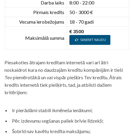
Darba laiks
8:00 - 22:00
Pirmais kredīts
50 - 3000 €
Vecuma ierobežojums
18 - 70 gadi
€ 3500
Maksimālā summa
SAŅEMT NAUDU
Piesakoties ātrajam kredītam internetā vari arī ātri
noskaidrot kura no daudzajām kredītu kompānijām ir tieši
Tev piemērotākā un vai vispār piešķirs Tev kredītu. Ātrais
kredīts internetā tiek piešķirts, tad, ja atbilsti dažiem
kritērijiem:
Ir pierādāmi stabili ikmēneša ienākumi;
Pēc izdevumu segšanas paliek brīvie līdzekļi;
Šobrīd nav kavētu kredīta maksājumu;