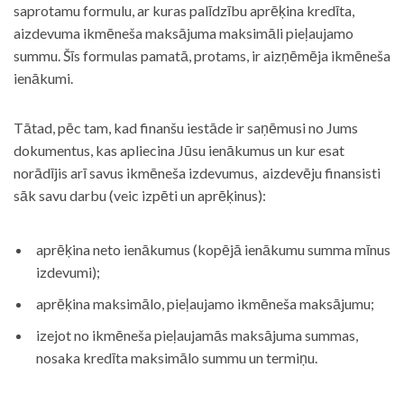
saprotamu formulu, ar kuras palīdzību aprēķina kredīta,
aizdevuma ikmēneša maksājuma maksimāli pieļaujamo
summu. Šīs formulas pamatā, protams, ir aizņēmēja ikmēneša
ienākumi.
Tātad, pēc tam, kad finanšu iestāde ir saņēmusi no Jums
dokumentus, kas apliecina Jūsu ienākumus un kur esat
norādījis arī savus ikmēneša izdevumus, aizdevēju finansisti
sāk savu darbu (veic izpēti un aprēķinus):
aprēķina neto ienākumus (kopējā ienākumu summa mīnus
izdevumi);
aprēķina maksimālo, pieļaujamo ikmēneša maksājumu;
izejot no ikmēneša pieļaujamās maksājuma summas,
nosaka kredīta maksimālo summu un termiņu.