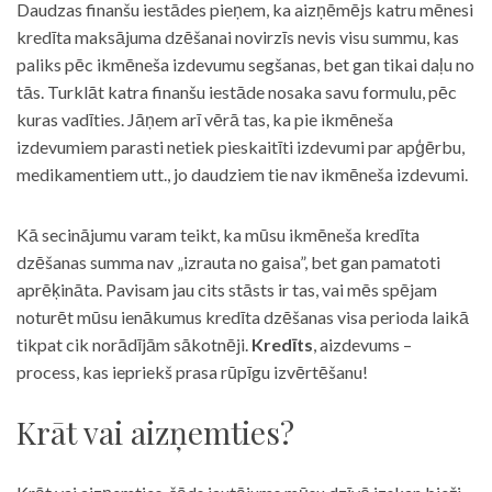
Daudzas finanšu iestādes pieņem, ka aizņēmējs katru mēnesi
kredīta maksājuma dzēšanai novirzīs nevis visu summu, kas
paliks pēc ikmēneša izdevumu segšanas, bet gan tikai daļu no
tās. Turklāt katra finanšu iestāde nosaka savu formulu, pēc
kuras vadīties. Jāņem arī vērā tas, ka pie ikmēneša
izdevumiem parasti netiek pieskaitīti izdevumi par apģērbu,
medikamentiem utt., jo daudziem tie nav ikmēneša izdevumi.
Kā secinājumu varam teikt, ka mūsu ikmēneša kredīta
dzēšanas summa nav „izrauta no gaisa”, bet gan pamatoti
aprēķināta. Pavisam jau cits stāsts ir tas, vai mēs spējam
noturēt mūsu ienākumus kredīta dzēšanas visa perioda laikā
tikpat cik norādījām sākotnēji.
Kredīts
, aizdevums –
process, kas iepriekš prasa rūpīgu izvērtēšanu!
Krāt vai aizņemties?