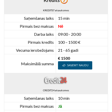
KREDITS7 atsauksmes
Saņemšanas laiks
15 min
Pirmais bez maksas
Nē
Darba laiks
09:00 - 20:00
Pirmais kredīts
100 – 1500 €
Vecuma ierobežojums
21 - 65 gadi
€ 1500
Maksimālā summa
SAŅEMT NAUDU
CREDIT24 atsauksmes
Saņemšanas laiks
10 min
Pirmais bez maksas
Jā