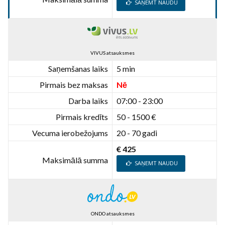
SAŅEMT NAUDU
VIVUS atsauksmes
Saņemšanas laiks
5 min
Pirmais bez maksas
Nē
Darba laiks
07:00 - 23:00
Pirmais kredīts
50 - 1500 €
Vecuma ierobežojums
20 - 70 gadi
€ 425
Maksimālā summa
SAŅEMT NAUDU
ONDO atsauksmes