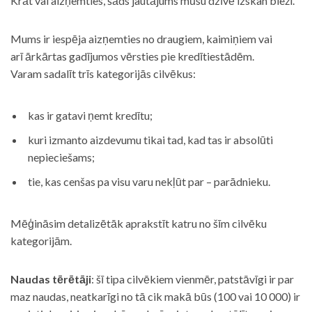
Krāt vai aizņemties, šāds jautājums mūsu dzīvē izskan bieži.
Mums ir iespēja aizņemties no draugiem, kaimiņiem vai
arī ārkārtas gadījumos vērsties pie kredītiestādēm.
Varam sadalīt trīs kategorijās cilvēkus:
kas ir gatavi ņemt kredītu;
kuri izmanto aizdevumu tikai tad, kad tas ir absolūti
nepieciešams;
tie, kas cenšas pa visu varu nekļūt par – parādnieku.
Mēģināsim detalizētāk aprakstīt katru no šīm cilvēku
kategorijām.
Naudas tērētāji
: šī tipa cilvēkiem vienmēr, patstāvīgi ir par
maz naudas, neatkarīgi no tā cik makā būs (100 vai 10 000) ir