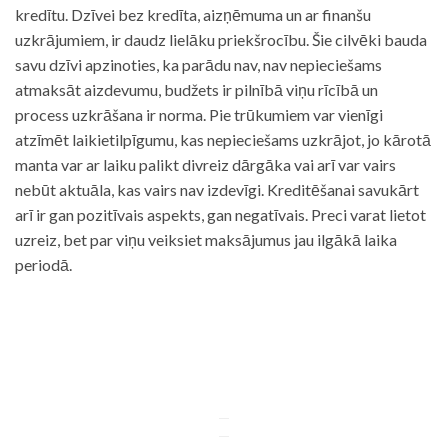
kredītu. Dzīvei bez kredīta, aizņēmuma un ar finanšu
uzkrājumiem, ir daudz lielāku priekšrocību. Šie cilvēki bauda
savu dzīvi apzinoties, ka parādu nav, nav nepieciešams
atmaksāt aizdevumu, budžets ir pilnībā viņu rīcībā un
process uzkrāšana ir norma. Pie trūkumiem var vienīgi
atzīmēt laikietilpīgumu, kas nepieciešams uzkrājot, jo kārotā
manta var ar laiku palikt divreiz dārgāka vai arī var vairs
nebūt aktuāla, kas vairs nav izdevīgi. Kreditēšanai savukārt
arī ir gan pozitīvais aspekts, gan negatīvais. Preci varat lietot
uzreiz, bet par viņu veiksiet maksājumus jau ilgākā laika
periodā.