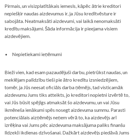
Pirmais, un visizplatītākais iemesls, kāpēc ātrie kreditori
nepiešķir naudas aizdevumus ir, ja Jūsu kredītvēsture ir
sabojāta. Neatmaksāti aizdevumi, vai laikā nenomaksāti
kredītu maksājumi. Šāda informācija ir pieejama visiem
aizdevējiem.
Nepietiekami ieņēmumi
Bieži vien, kad esam pazaudējuši darbu, pietrūkst naudas, un
meklējam palīdzību tieši pie ātro kredītu izsniedzējiem,
tomēr, ja Jūs neesat oficiāls darba ņēmējs, tad visticamāk
aizdevumu Jums tiks atteikts, jo kreditori nopietni izvērtē to,
vai Jūs būsit spējīgs atmaksāt šo aizdevumu, un vai Jūsu
ikmēneša ienākumi spēs nosegt aizdevuma summu. Parasti
potenciālais aizņēmējs neņem vērā to, ka aizdevējs arī
izrēķina vai Jums pēc aizdevuma maksājuma paliks finanšu
līdzekļi ikdienas dzīvošanai. Dažkārt aizdevējs piedāvā Jums