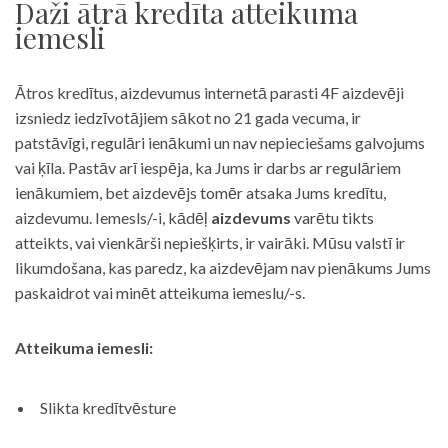
Daži ātrā kredīta atteikuma
iemesli
Ātros kredītus, aizdevumus internetā parasti 4F aizdevēji
izsniedz iedzīvotājiem sākot no 21 gada vecuma, ir
patstāvīgi, regulāri ienākumi un nav nepieciešams galvojums
vai ķīla. Pastāv arī iespēja, ka Jums ir darbs ar regulāriem
ienākumiem, bet aizdevējs tomēr atsaka Jums kredītu,
aizdevumu. Iemesls/-i, kādēļ
aizdevums
varētu tikts
atteikts, vai vienkārši nepiešķirts, ir vairāki. Mūsu valstī ir
likumdošana, kas paredz, ka aizdevējam nav pienākums Jums
paskaidrot vai minēt atteikuma iemeslu/-s.
Atteikuma iemesli:
Slikta kredītvēsture