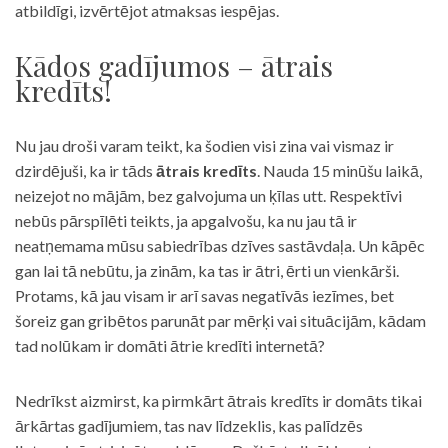
atbildīgi, izvērtējot atmaksas iespējas.
Kādos gadījumos – ātrais
kredīts!
Nu jau droši varam teikt, ka šodien visi zina vai vismaz ir
dzirdējuši, ka ir tāds
ātrais kredīts
. Nauda 15 minūšu laikā,
neizejot no mājām, bez galvojuma un ķīlas utt. Respektīvi
nebūs pārspīlēti teikts, ja apgalvošu, ka nu jau tā ir
neatņemama mūsu sabiedrības dzīves sastāvdaļa. Un kāpēc
gan lai tā nebūtu, ja zinām, ka tas ir ātri, ērti un vienkārši.
Protams, kā jau visam ir arī savas negatīvās iezīmes, bet
šoreiz gan gribētos parunāt par mērķi vai situācijām, kādam
tad nolūkam ir domāti ātrie kredīti internetā?
Nedrīkst aizmirst, ka pirmkārt ātrais kredīts ir domāts tikai
ārkārtas gadījumiem, tas nav līdzeklis, kas palīdzēs