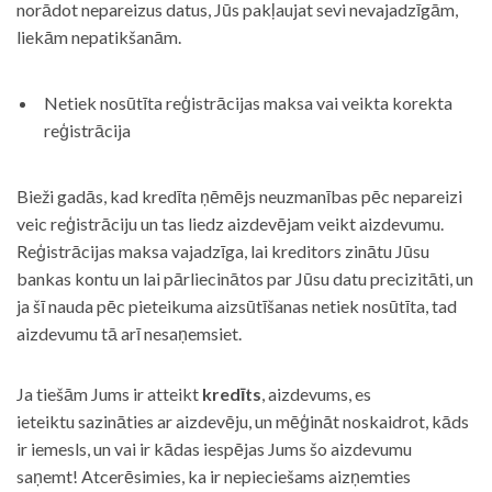
norādot nepareizus datus, Jūs pakļaujat sevi nevajadzīgām,
liekām nepatikšanām.
Netiek nosūtīta reģistrācijas maksa vai veikta korekta
reģistrācija
Bieži gadās, kad kredīta ņēmējs neuzmanības pēc nepareizi
veic reģistrāciju un tas liedz aizdevējam veikt aizdevumu.
Reģistrācijas maksa vajadzīga, lai kreditors zinātu Jūsu
bankas kontu un lai pārliecinātos par Jūsu datu precizitāti, un
ja šī nauda pēc pieteikuma aizsūtīšanas netiek nosūtīta, tad
aizdevumu tā arī nesaņemsiet.
Ja tiešām Jums ir atteikt
kredīts
, aizdevums, es
ieteiktu sazināties ar aizdevēju, un mēģināt noskaidrot, kāds
ir iemesls, un vai ir kādas iespējas Jums šo aizdevumu
saņemt! Atcerēsimies, ka ir nepieciešams aizņemties