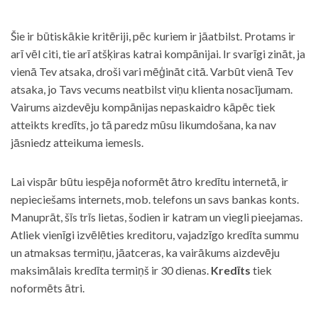
Šie ir būtiskākie kritēriji, pēc kuriem ir jāatbilst. Protams ir
arī vēl citi, tie arī atšķiras katrai kompānijai. Ir svarīgi zināt, ja
vienā Tev atsaka, droši vari mēģināt citā. Varbūt vienā Tev
atsaka, jo Tavs vecums neatbilst viņu klienta nosacījumam.
Vairums aizdevēju kompānijas nepaskaidro kāpēc tiek
atteikts kredīts, jo tā paredz mūsu likumdošana, ka nav
jāsniedz atteikuma iemesls.
Lai vispār būtu iespēja noformēt ātro kredītu internetā, ir
nepieciešams internets, mob. telefons un savs bankas konts.
Manuprāt, šīs trīs lietas, šodien ir katram un viegli pieejamas.
Atliek vienīgi izvēlēties kreditoru, vajadzīgo kredīta summu
un atmaksas termiņu, jāatceras, ka vairākums aizdevēju
maksimālais kredīta termiņš ir 30 dienas.
Kredīts
tiek
noformēts ātri.