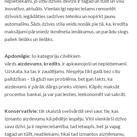
nepietiekami, jo viņu dzīves devīze ir tagad un tūlīt un visu
inovatīvo, aktuālo. Vienlaicīgi nepieciešams remontēt
dzīvokli, iegādāties sadzīves tehniku un nopirkt jaunu
automašīnu. Šāds dzīves stila veids nonāk pie tā, ka, kredīta
maksājumi pārsniedz ikmēneša ienākumus, un parādu slogs
paliek lielāks un lielāks.
Apdomīgie
: šo kategoriju cilvēkiem
vārds
aizdevums
,
kredīts
, ir apkaunojoši un nepieņemami.
Uzskata, ka tas ir zaudējums. Nespēja tikt galā bez citu
palīdzības – tā gluži nav problēma, bet gan fakts, ka
aizdevums ir pārāk dārgs prieks viņiem. Kāpēc maksāt
procentus bankai, ja var paciesties, ieekonomēt vai sakrāt.
Konservatīvie
: tik skaistā svešvārdā sevi sauc tie, kas
izmanto aizdevumu kā pēdējo iespēju. Viņi vienkārši dzīvo
savu dzīvi, ja ir nepieciešamība, tad ietaupīs, bet ja vajag
tagad un tūlīt, neatliekami, tikai tad izmantos aizņēmumu,