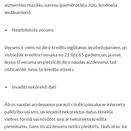
aizņemties mazāku summu (piemērotāku Jūsu ikmēneša
ienākumiem).
Neatbilstošs vecums
Vecums ir viens no ātro kredītu iegūšanas ierobežojumiem, un
visbiežāk kreditori nosaka no 21 līdz 65 gadiem, un, ja esat
ārpus šī vecuma un pieteicāt ātro naudas aizdevumu, tad
visticamāk Jums šo kredītu atteiks.
Ievadīti nekorekti dati
Ātros naudas aizdevumus parasti cilvēki piesaka ar interneta
palīdzību vai sms, un ievadot nekorektus datus tīmekļa
vietnes formā vai nosūtot sms ar nekorektu kredīta
pieteikumu, Jums šis aizdevums netiks piešķirts. Jāatceras, ka