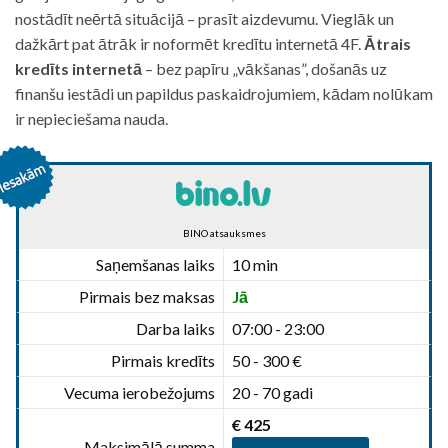
nostādīt neērtā situācijā – prasīt aizdevumu. Vieglāk un
dažkārt pat ātrāk ir noformēt kredītu internetā 4F.
Ātrais
kredīts internetā
– bez papīru „vākšanas”, došanās uz
finanšu iestādi un papildus paskaidrojumiem, kādam nolūkam
ir nepieciešama nauda.
BINO atsauksmes
Saņemšanas laiks
10 min
Pirmais bez maksas
Jā
Darba laiks
07:00 - 23:00
Pirmais kredīts
50 - 300 €
Vecuma ierobežojums
20 - 70 gadi
€ 425
Maksimālā summa