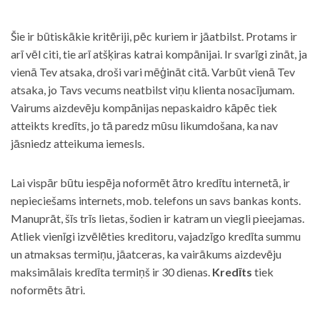
Šie ir būtiskākie kritēriji, pēc kuriem ir jāatbilst. Protams ir
arī vēl citi, tie arī atšķiras katrai kompānijai. Ir svarīgi zināt, ja
vienā Tev atsaka, droši vari mēģināt citā. Varbūt vienā Tev
atsaka, jo Tavs vecums neatbilst viņu klienta nosacījumam.
Vairums aizdevēju kompānijas nepaskaidro kāpēc tiek
atteikts kredīts, jo tā paredz mūsu likumdošana, ka nav
jāsniedz atteikuma iemesls.
Lai vispār būtu iespēja noformēt ātro kredītu internetā, ir
nepieciešams internets, mob. telefons un savs bankas konts.
Manuprāt, šīs trīs lietas, šodien ir katram un viegli pieejamas.
Atliek vienīgi izvēlēties kreditoru, vajadzīgo kredīta summu
un atmaksas termiņu, jāatceras, ka vairākums aizdevēju
maksimālais kredīta termiņš ir 30 dienas.
Kredīts
tiek
noformēts ātri.