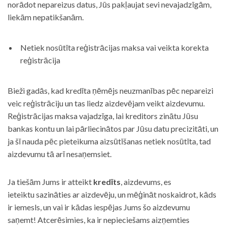
norādot nepareizus datus, Jūs pakļaujat sevi nevajadzīgām,
liekām nepatikšanām.
Netiek nosūtīta reģistrācijas maksa vai veikta korekta
reģistrācija
Bieži gadās, kad kredīta ņēmējs neuzmanības pēc nepareizi
veic reģistrāciju un tas liedz aizdevējam veikt aizdevumu.
Reģistrācijas maksa vajadzīga, lai kreditors zinātu Jūsu
bankas kontu un lai pārliecinātos par Jūsu datu precizitāti, un
ja šī nauda pēc pieteikuma aizsūtīšanas netiek nosūtīta, tad
aizdevumu tā arī nesaņemsiet.
Ja tiešām Jums ir atteikt
kredīts
, aizdevums, es
ieteiktu sazināties ar aizdevēju, un mēģināt noskaidrot, kāds
ir iemesls, un vai ir kādas iespējas Jums šo aizdevumu
saņemt! Atcerēsimies, ka ir nepieciešams aizņemties