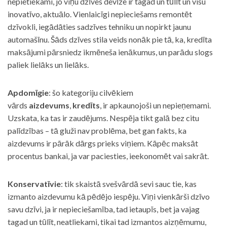
nepietiekami, jo viņu dzīves devīze ir tagad un tūlīt un visu
inovatīvo, aktuālo. Vienlaicīgi nepieciešams remontēt
dzīvokli, iegādāties sadzīves tehniku un nopirkt jaunu
automašīnu. Šāds dzīves stila veids nonāk pie tā, ka, kredīta
maksājumi pārsniedz ikmēneša ienākumus, un parādu slogs
paliek lielāks un lielāks.
Apdomīgie
: šo kategoriju cilvēkiem
vārds
aizdevums
,
kredīts
, ir apkaunojoši un nepieņemami.
Uzskata, ka tas ir zaudējums. Nespēja tikt galā bez citu
palīdzības – tā gluži nav problēma, bet gan fakts, ka
aizdevums ir pārāk dārgs prieks viņiem. Kāpēc maksāt
procentus bankai, ja var paciesties, ieekonomēt vai sakrāt.
Konservatīvie
: tik skaistā svešvārdā sevi sauc tie, kas
izmanto aizdevumu kā pēdējo iespēju. Viņi vienkārši dzīvo
savu dzīvi, ja ir nepieciešamība, tad ietaupīs, bet ja vajag
tagad un tūlīt, neatliekami, tikai tad izmantos aizņēmumu,