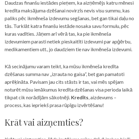
Daudzas finanšu iestādes pieņem, ka aizņēmējs katru mēnesi
kredīta maksājuma dzēšanai novirzīs nevis visu summu, kas
paliks pēc ikmēneša izdevumu segšanas, bet gan tikai daļu no
tās. Turklāt katra finanšu iestāde nosaka savu formulu, pēc
kuras vadīties. Jāņem arī vērā tas, ka pie ikmēneša
izdevumiem parasti netiek pieskaitīti izdevumi par apģērbu,
medikamentiem utt., jo daudziem tie nav ikmēneša izdevumi.
Kā secinājumu varam teikt, ka mūsu ikmēneša kredīta
dzēšanas summa nav „izrauta no gaisa”, bet gan pamatoti
aprēķināta. Pavisam jau cits stāsts ir tas, vai mēs spējam
noturēt mūsu ienākumus kredīta dzēšanas visa perioda laikā
tikpat cik norādījām sākotnēji.
Kredīts
, aizdevums –
process, kas iepriekš prasa rūpīgu izvērtēšanu!
Krāt vai aizņemties?