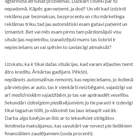
ilgtermiņā atrisināt problēmas. Dažkārt cilvēki par to
nepadomā. Kāpēc gan neņemt, ja dod? Un vēl kad izdzirdi
reklāmu par bezmaksas, bezprocentu un citu mārketinga
reklāmas triku, tad jau automātiski esam gatavi paņemt un
izmantot. Bet vai mēs esam pirms tam pārdomājuši visu
situācijas nopietnību, izanalizējuši mums tas šobrīd ir
nepieciešams un vai spēsim to savlaicīgi atmaksāt?
Uzskatu, ka ir tikai dažas situācijas, kad varam atļauties ņemt
ātro kredītu. Ārkārtas gadījumi. Pēkšņi,
neplānots
automašīnas remonts
, kas nepieciešams, jo ikdienā
pārvietojies ar auto, tas ir vienkārši neizbēgami, vajadzīgi vai
arī
medicīniskām vajadzībām
, jo tas var apdraudēt veselību.
Sekundāri
izdevīgiem piedāvājumiem
, jo tie parasti ir izdevīgi
tikai tagad un tūlīt, jo nākotnē tas ļaus ietaupīt vairāk.
Darba
alga kavējas
un līdz ar to iekavēsiet obligātos
ikmēneša maksājumus, kas savukārt var novest pie lielākiem
finansiāliem zaudējumiem (soda procenti).