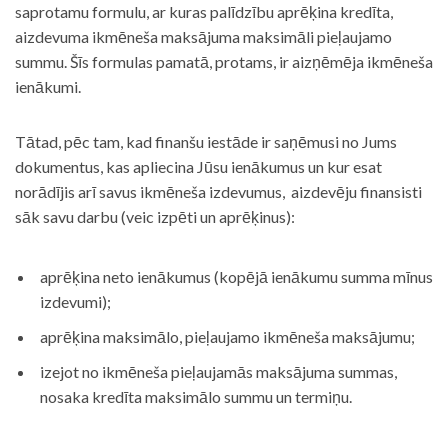
saprotamu formulu, ar kuras palīdzību aprēķina kredīta,
aizdevuma ikmēneša maksājuma maksimāli pieļaujamo
summu. Šīs formulas pamatā, protams, ir aizņēmēja ikmēneša
ienākumi.
Tātad, pēc tam, kad finanšu iestāde ir saņēmusi no Jums
dokumentus, kas apliecina Jūsu ienākumus un kur esat
norādījis arī savus ikmēneša izdevumus, aizdevēju finansisti
sāk savu darbu (veic izpēti un aprēķinus):
aprēķina neto ienākumus (kopējā ienākumu summa mīnus
izdevumi);
aprēķina maksimālo, pieļaujamo ikmēneša maksājumu;
izejot no ikmēneša pieļaujamās maksājuma summas,
nosaka kredīta maksimālo summu un termiņu.