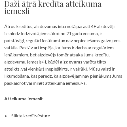
Daži ātrā kredīta atteikuma
iemesli
Ātros kredītus, aizdevumus internetā parasti 4F aizdevēji
izsniedz iedzīvotājiem sākot no 21 gada vecuma, ir
patstāvīgi, regulāri ienākumi un nav nepieciešams galvojums
vai ķīla. Pastāv arī iespēja, ka Jums ir darbs ar regulāriem
ienākumiem, bet aizdevējs tomēr atsaka Jums kredītu,
aizdevumu. Iemesls/-i, kādēļ
aizdevums
varētu tikts
atteikts, vai vienkārši nepiešķirts, ir vairāki. Mūsu valstī ir
likumdošana, kas paredz, ka aizdevējam nav pienākums Jums
paskaidrot vai minēt atteikuma iemeslu/-s.
Atteikuma iemesli:
Slikta kredītvēsture