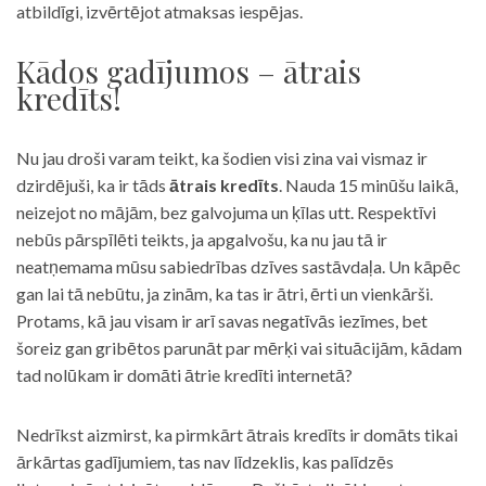
atbildīgi, izvērtējot atmaksas iespējas.
Kādos gadījumos – ātrais
kredīts!
Nu jau droši varam teikt, ka šodien visi zina vai vismaz ir
dzirdējuši, ka ir tāds
ātrais kredīts
. Nauda 15 minūšu laikā,
neizejot no mājām, bez galvojuma un ķīlas utt. Respektīvi
nebūs pārspīlēti teikts, ja apgalvošu, ka nu jau tā ir
neatņemama mūsu sabiedrības dzīves sastāvdaļa. Un kāpēc
gan lai tā nebūtu, ja zinām, ka tas ir ātri, ērti un vienkārši.
Protams, kā jau visam ir arī savas negatīvās iezīmes, bet
šoreiz gan gribētos parunāt par mērķi vai situācijām, kādam
tad nolūkam ir domāti ātrie kredīti internetā?
Nedrīkst aizmirst, ka pirmkārt ātrais kredīts ir domāts tikai
ārkārtas gadījumiem, tas nav līdzeklis, kas palīdzēs