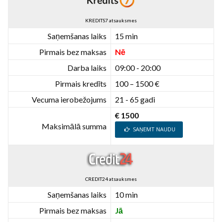
KREDITS7 atsauksmes
Saņemšanas laiks
15 min
Pirmais bez maksas
Nē
Darba laiks
09:00 - 20:00
Pirmais kredīts
100 – 1500 €
Vecuma ierobežojums
21 - 65 gadi
€ 1500
Maksimālā summa
SAŅEMT NAUDU
CREDIT24 atsauksmes
Saņemšanas laiks
10 min
Pirmais bez maksas
Jā