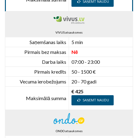
SAŅEMT NAUDU
VIVUS atsauksmes
Saņemšanas laiks
5 min
Pirmais bez maksas
Nē
Darba laiks
07:00 - 23:00
Pirmais kredīts
50 - 1500 €
Vecuma ierobežojums
20 - 70 gadi
€ 425
Maksimālā summa
SAŅEMT NAUDU
ONDO atsauksmes