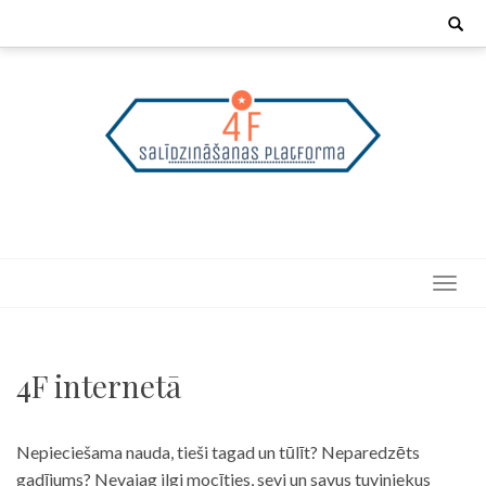
Skip
Search
for:
to
content
4F internetā
Nepieciešama nauda, tieši tagad un tūlīt? Neparedzēts
gadījums? Nevajag ilgi mocīties, sevi un savus tuviniekus