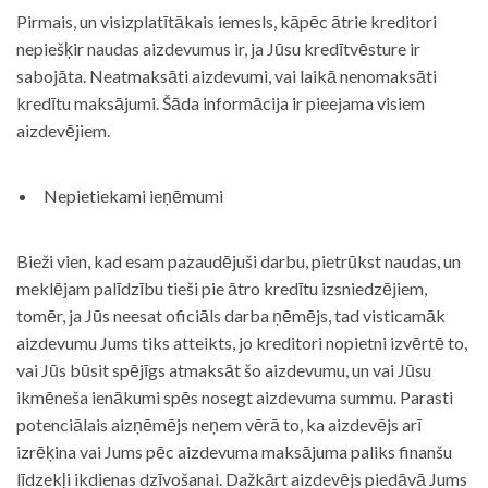
Pirmais, un visizplatītākais iemesls, kāpēc ātrie kreditori
nepiešķir naudas aizdevumus ir, ja Jūsu kredītvēsture ir
sabojāta. Neatmaksāti aizdevumi, vai laikā nenomaksāti
kredītu maksājumi. Šāda informācija ir pieejama visiem
aizdevējiem.
Nepietiekami ieņēmumi
Bieži vien, kad esam pazaudējuši darbu, pietrūkst naudas, un
meklējam palīdzību tieši pie ātro kredītu izsniedzējiem,
tomēr, ja Jūs neesat oficiāls darba ņēmējs, tad visticamāk
aizdevumu Jums tiks atteikts, jo kreditori nopietni izvērtē to,
vai Jūs būsit spējīgs atmaksāt šo aizdevumu, un vai Jūsu
ikmēneša ienākumi spēs nosegt aizdevuma summu. Parasti
potenciālais aizņēmējs neņem vērā to, ka aizdevējs arī
izrēķina vai Jums pēc aizdevuma maksājuma paliks finanšu
līdzekļi ikdienas dzīvošanai. Dažkārt aizdevējs piedāvā Jums