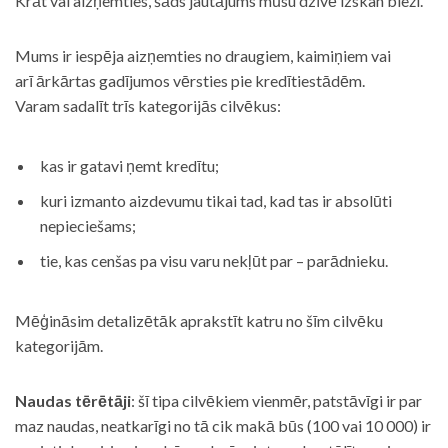
Krāt vai aizņemties, šāds jautājums mūsu dzīvē izskan bieži.
Mums ir iespēja aizņemties no draugiem, kaimiņiem vai
arī ārkārtas gadījumos vērsties pie kredītiestādēm.
Varam sadalīt trīs kategorijās cilvēkus:
kas ir gatavi ņemt kredītu;
kuri izmanto aizdevumu tikai tad, kad tas ir absolūti
nepieciešams;
tie, kas cenšas pa visu varu nekļūt par – parādnieku.
Mēģināsim detalizētāk aprakstīt katru no šīm cilvēku
kategorijām.
Naudas tērētāji
: šī tipa cilvēkiem vienmēr, patstāvīgi ir par
maz naudas, neatkarīgi no tā cik makā būs (100 vai 10 000) ir