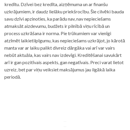
kredītu. Dzīvei bez kredīta, aizņēmuma un ar finanšu
uzkrājumiem, ir daudz lielāku priekšrocību. Šie cilvēki bauda
savu dzīvi apzinoties, ka parādu nav, nav nepieciešams
atmaksāt aizdevumu, budžets ir pilnībā viņu rīcībā un
process uzkrāšana ir norma. Pie trūkumiem var vienīgi
atzīmēt laikietilpīgumu, kas nepieciešams uzkrājot, jo kārotā
manta var ar laiku palikt divreiz dārgāka vai arī var vairs
nebūt aktuāla, kas vairs nav izdevīgi. Kreditēšanai savukārt
arī ir gan pozitīvais aspekts, gan negatīvais. Preci varat lietot
uzreiz, bet par viņu veiksiet maksājumus jau ilgākā laika
periodā.