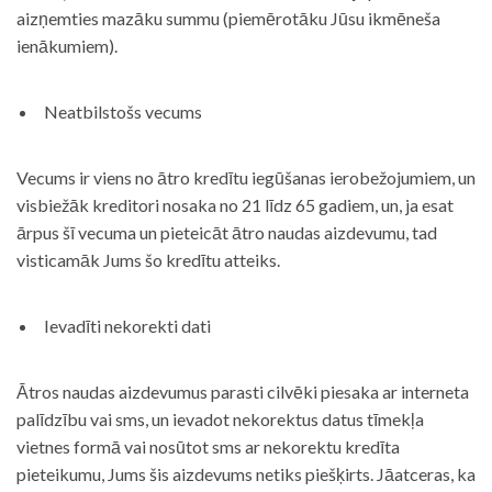
aizņemties mazāku summu (piemērotāku Jūsu ikmēneša
ienākumiem).
Neatbilstošs vecums
Vecums ir viens no ātro kredītu iegūšanas ierobežojumiem, un
visbiežāk kreditori nosaka no 21 līdz 65 gadiem, un, ja esat
ārpus šī vecuma un pieteicāt ātro naudas aizdevumu, tad
visticamāk Jums šo kredītu atteiks.
Ievadīti nekorekti dati
Ātros naudas aizdevumus parasti cilvēki piesaka ar interneta
palīdzību vai sms, un ievadot nekorektus datus tīmekļa
vietnes formā vai nosūtot sms ar nekorektu kredīta
pieteikumu, Jums šis aizdevums netiks piešķirts. Jāatceras, ka