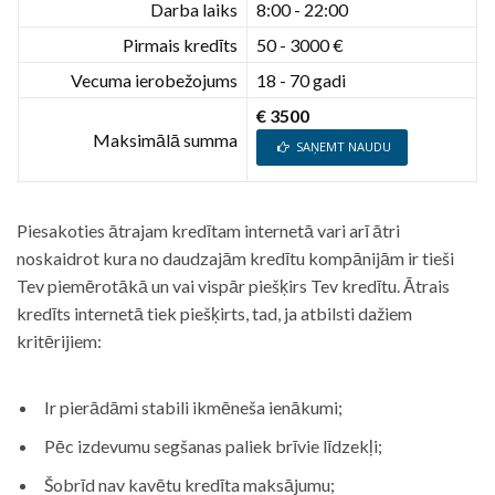
Darba laiks
8:00 - 22:00
Pirmais kredīts
50 - 3000 €
Vecuma ierobežojums
18 - 70 gadi
€ 3500
Maksimālā summa
SAŅEMT NAUDU
Piesakoties ātrajam kredītam internetā vari arī ātri
noskaidrot kura no daudzajām kredītu kompānijām ir tieši
Tev piemērotākā un vai vispār piešķirs Tev kredītu. Ātrais
kredīts internetā tiek piešķirts, tad, ja atbilsti dažiem
kritērijiem:
Ir pierādāmi stabili ikmēneša ienākumi;
Pēc izdevumu segšanas paliek brīvie līdzekļi;
Šobrīd nav kavētu kredīta maksājumu;