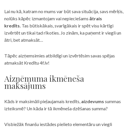
Lai nu kā, katram no mums var būt sava situācija, savs mērķis,
nolūks kāpēc izmantojam vai nepieciešams
ātrais
kredīts.
Tas būtiskākais, svarīgākais ir spēt visu kārtīgi
izvērtēt un tikai tad rīkoties. Jo zinām, ka paņemt ir viegli un
ātri, bet atmaksāt…
Tāpēc aizņemsimies atbildīgi un izvērtēsim savas spējas
atmaksāt Kredītu 4f.lv!
Aizņēmuma ikmēneša
maksājums
Kāds ir maksimāli pieļaujamais kredīts,
aizdevums
summas
izteiksmē? Un kāda ir tā ikmēneša dzēšanas summa?
Visbiežāk finanšu iestādes pielieto elementāru un viegli