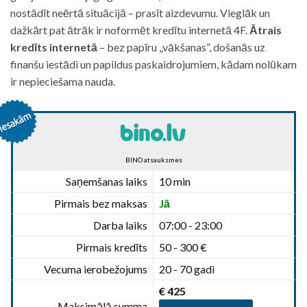
nostādīt neērtā situācijā – prasīt aizdevumu. Vieglāk un
dažkārt pat ātrāk ir noformēt kredītu internetā 4F.
Ātrais
kredīts internetā
– bez papīru „vākšanas”, došanās uz
finanšu iestādi un papildus paskaidrojumiem, kādam nolūkam
ir nepieciešama nauda.
BINO atsauksmes
Saņemšanas laiks
10 min
Pirmais bez maksas
Jā
Darba laiks
07:00 - 23:00
Pirmais kredīts
50 - 300 €
Vecuma ierobežojums
20 - 70 gadi
€ 425
Maksimālā summa