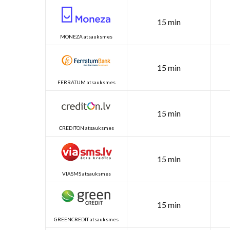
15 min
MONEZA atsauksmes
15 min
FERRATUM atsauksmes
15 min
CREDITON atsauksmes
15 min
VIASMS atsauksmes
15 min
GREENCREDIT atsauksmes