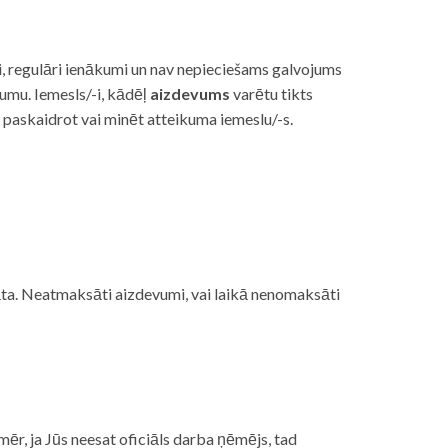
i, regulāri ienākumi un nav nepieciešams galvojums
vumu. Iemesls/-i, kādēļ
aizdevums
varētu tikts
s paskaidrot vai minēt atteikuma iemeslu/-s.
ojāta. Neatmaksāti aizdevumi, vai laikā nenomaksāti
mēr, ja Jūs neesat oficiāls darba ņēmējs, tad