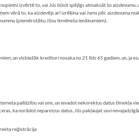
i nopietni izvērtē to, vai Jūs būsit spējīgs atmaksāt šo aizdevumu
m vērā to, ka aizdevējs arī izrēķina vai Jums pēc aizdevuma maks
 summu (piemērotāku Jūsu ikmēneša ienākumiem).
iem, un visbiežāk kreditori nosaka no 21 līdz 65 gadiem, un, ja es
nterneta palīdzību vai sms, un ievadot nekorektus datus tīmekļa vi
tceras, ka norādot nepareizus datus, Jūs pakļaujat sevi nevajadzī
rekta reģistrācija