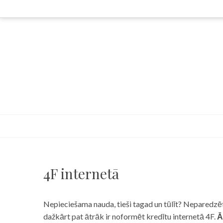
Skip
to
content
4F internetā
Nepieciešama nauda, tieši tagad un tūlīt? Neparedzēts
dažkārt pat ātrāk ir noformēt kredītu internetā 4F.
Ā