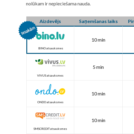
nolūkam ir nepieciešama nauda.
Aizdevējs
Saņemšanas laiks
Pi
10 min
BINO atsauksmes
5 min
VIVUS atsauksmes
10 min
ONDO atsauksmes
10 min
SMSCREDIT atsauksmes