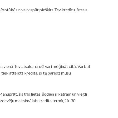
rotākā un vai vispār piešķirs Tev kredītu. Ātrais
āt, ja vienā Tev atsaka, droši vari mēģināt citā. Varbūt
iek atteikts kredīts, jo tā paredz mūsu
nuprāt, šīs trīs lietas, šodien ir katram un viegli
izdevēju maksimālais kredīta termiņš ir 30