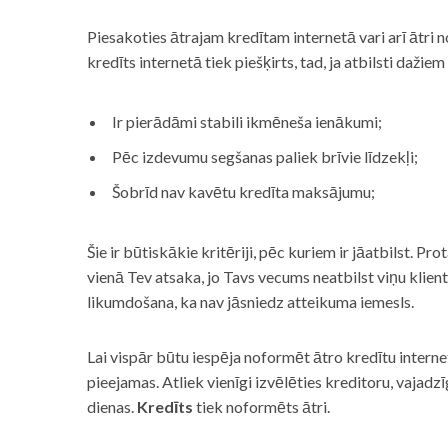
Piesakoties ātrajam kredītam internetā vari arī ātri 
kredīts internetā tiek piešķirts, tad, ja atbilsti dažiem
Ir pierādāmi stabili ikmēneša ienākumi;
Pēc izdevumu segšanas paliek brīvie līdzekļi;
Šobrīd nav kavētu kredīta maksājumu;
Šie ir būtiskākie kritēriji, pēc kuriem ir jāatbilst. Pro
vienā Tev atsaka, jo Tavs vecums neatbilst viņu klie
likumdošana, ka nav jāsniedz atteikuma iemesls.
Lai vispār būtu iespēja noformēt ātro kredītu internet
pieejamas. Atliek vienīgi izvēlēties kreditoru, vaja
dienas.
Kredīts
tiek noformēts ātri.