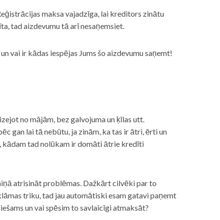
eģistrācijas maksa vajadzīga, lai kreditors zinātu
īta, tad aizdevumu tā arī nesaņemsiet.
s, un vai ir kādas iespējas Jums šo aizdevumu saņemt!
izejot no mājām, bez galvojuma un ķīlas utt.
gan lai tā nebūtu, ja zinām, ka tas ir ātri, ērti un
m, kādam tad nolūkam ir domāti ātrie kredīti
miņā atrisināt problēmas. Dažkārt cilvēki par to
lāmas triku, tad jau automātiski esam gatavi paņemt
ciešams un vai spēsim to savlaicīgi atmaksāt?