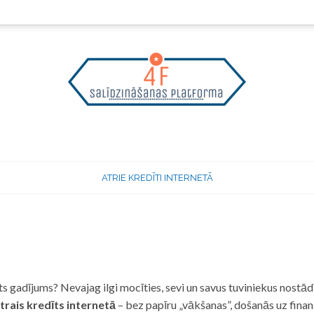
ATRIE KREDĪTI INTERNETĀ
 gadījums? Nevajag ilgi mocīties, sevi un savus tuviniekus nostādī
trais kredīts internetā
– bez papīru „vākšanas”, došanās uz fina