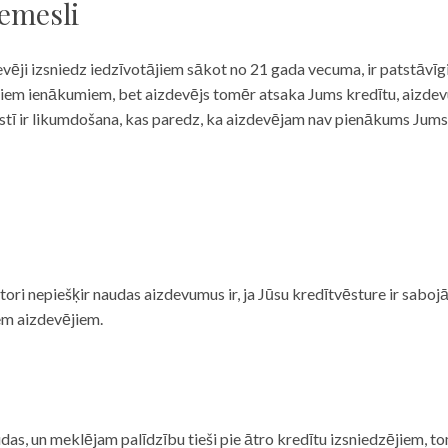
iemesli
evēji izsniedz iedzīvotājiem sākot no 21 gada vecuma, ir patstāvīg
ulāriem ienākumiem, bet aizdevējs tomēr atsaka Jums kredītu, aizde
 valstī ir likumdošana, kas paredz, ka aizdevējam nav pienākums Jum
ditori nepiešķir naudas aizdevumus ir, ja Jūsu kredītvēsture ir sab
em aizdevējiem.
das, un meklējam palīdzību tieši pie ātro kredītu izsniedzējiem, to