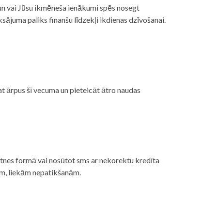
, un vai Jūsu ikmēneša ienākumi spēs nosegt
ājuma paliks finanšu līdzekļi ikdienas dzīvošanai.
at ārpus šī vecuma un pieteicāt ātro naudas
etnes formā vai nosūtot sms ar nekorektu kredīta
gām, liekām nepatikšanām.