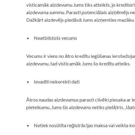
visticamāk aizdevumu Jums tiks atteikts, jo kreditor
aizdevuma summu. Parasti potenciālais aizņēmējs neņe
Dažkārt aizdevējs piedāvā Jums aizņemties mazāku
Neatbilstošs vecums
Vecums ir viens no ātro kredītu iegūšanas ierobežojum
aizdevumu, tad visticamāk Jums šo kredītu atteiks.
Ievadīti nekorekti dati
Ātros naudas aizdevumus parasti cilvēki piesaka ar i
pieteikumu, Jums šis aizdevums netiks piešķirts. Jāa
Netiek nosūtīta reģistrācijas maksa vai veikta ko