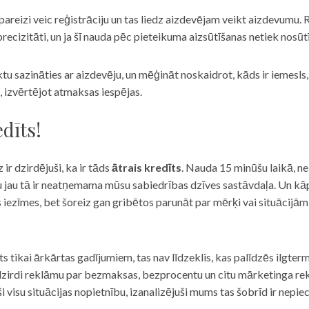
eizi veic reģistrāciju un tas liedz aizdevējam veikt aizdevumu. R
recizitāti, un ja šī nauda pēc pieteikuma aizsūtīšanas netiek nosūt
iktu sazināties ar aizdevēju, un mēģināt noskaidrot, kāds ir iemesl
, izvērtējot atmaksas iespējas.
dīts!
 ir dzirdējuši, ka ir tāds
ātrais kredīts
. Nauda 15 minūšu laikā, ne
u jau tā ir neatņemama mūsu sabiedrības dzīves sastāvdaļa. Un kāpēc 
ās iezīmes, bet šoreiz gan gribētos parunāt par mērķi vai situācijā
s tikai ārkārtas gadījumiem, tas nav līdzeklis, kas palīdzēs ilgter
zirdi reklāmu par bezmaksas, bezprocentu un citu mārketinga rek
visu situācijas nopietnību, izanalizējuši mums tas šobrīd ir nepie