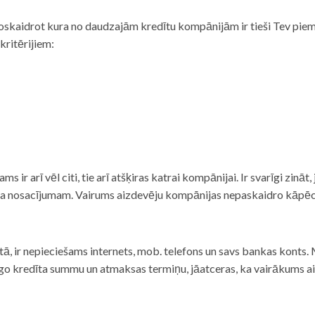
noskaidrot kura no daudzajām kredītu kompānijām ir tieši Tev piemē
 kritērijiem:
tams ir arī vēl citi, tie arī atšķiras katrai kompānijai. Ir svarīgi zin
nta nosacījumam. Vairums aizdevēju kompānijas nepaskaidro kāpēc t
ā, ir nepieciešams internets, mob. telefons un savs bankas konts. Ma
dzīgo kredīta summu un atmaksas termiņu, jāatceras, ka vairākums a