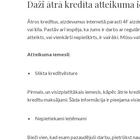
Daži ātrā kredīta atteikuma 
Ātros kredītus, aizdevumus internetā parasti 4F aizd
vai ķīla. Pastāv arī iespēja, ka Jums ir darbs ar reg
atteikts, vai vienkārši nepiešķirts, ir vairāki. Mūsu
Atteikuma iemesli:
Slikta kredītvēsture
Pirmais, un visizplatītākais iemesls, kāpēc ātrie kre
kredītu maksājumi. Šāda informācija ir pieejama visi
Nepietiekami ieņēmumi
Bieži vien, kad esam pazaudējuši darbu, pietrūkst nau