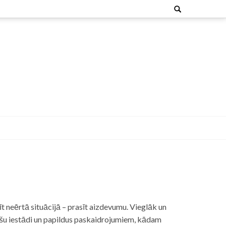
Search
for:
t neērtā situācijā – prasīt aizdevumu. Vieglāk un
nšu iestādi un papildus paskaidrojumiem, kādam