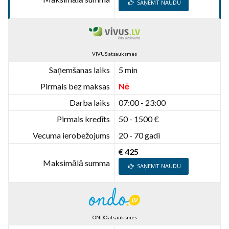
SAŅEMT NAUDU
VIVUS atsauksmes
Saņemšanas laiks
5 min
Pirmais bez maksas
Nē
Darba laiks
07:00 - 23:00
Pirmais kredīts
50 - 1500 €
Vecuma ierobežojums
20 - 70 gadi
€ 425
Maksimālā summa
SAŅEMT NAUDU
ONDO atsauksmes