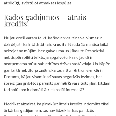
atbildīgi, izvērtējot atmaksas iespējas.
Kādos gadījumos – ātrais
kredīts!
Nu jau droši varam teikt, ka šodien visi zina vai vismaz ir
dzirdējuši, ka ir tāds
ātrais kredīts
. Nauda 15 minūšu laikā,
neizejot no mājām, bez galvojuma un ķīlas utt. Respektīvi
nebūs pārspīlēti teikts, ja apgalvošu, ka nu jau tā ir
neatņemama mūsu sabiedrības dzīves sastāvdaļa. Un kāpēc
gan lai tā nebūtu, ja zinām, ka tas ir ātri, ērti un vienkārši.
Protams, kā jau visam ir arī savas negatīvās iezīmes, bet
šoreiz gan gribētos parunāt par mērķi vai situācijām, kādam
tad nolūkam ir domāti ātrie kredīti internetā?
Nedrīkst aizmirst, ka pirmkārt ātrais kredīts ir domāts tikai
ārkārtas gadījumiem, tas nav līdzeklis, kas palīdzēs