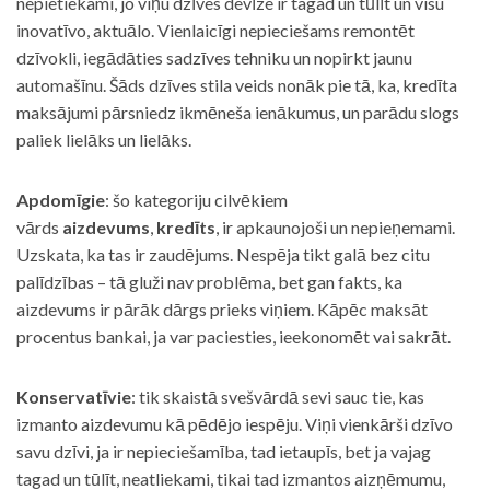
nepietiekami, jo viņu dzīves devīze ir tagad un tūlīt un visu
inovatīvo, aktuālo. Vienlaicīgi nepieciešams remontēt
dzīvokli, iegādāties sadzīves tehniku un nopirkt jaunu
automašīnu. Šāds dzīves stila veids nonāk pie tā, ka, kredīta
maksājumi pārsniedz ikmēneša ienākumus, un parādu slogs
paliek lielāks un lielāks.
Apdomīgie
: šo kategoriju cilvēkiem
vārds
aizdevums
,
kredīts
, ir apkaunojoši un nepieņemami.
Uzskata, ka tas ir zaudējums. Nespēja tikt galā bez citu
palīdzības – tā gluži nav problēma, bet gan fakts, ka
aizdevums ir pārāk dārgs prieks viņiem. Kāpēc maksāt
procentus bankai, ja var paciesties, ieekonomēt vai sakrāt.
Konservatīvie
: tik skaistā svešvārdā sevi sauc tie, kas
izmanto aizdevumu kā pēdējo iespēju. Viņi vienkārši dzīvo
savu dzīvi, ja ir nepieciešamība, tad ietaupīs, bet ja vajag
tagad un tūlīt, neatliekami, tikai tad izmantos aizņēmumu,