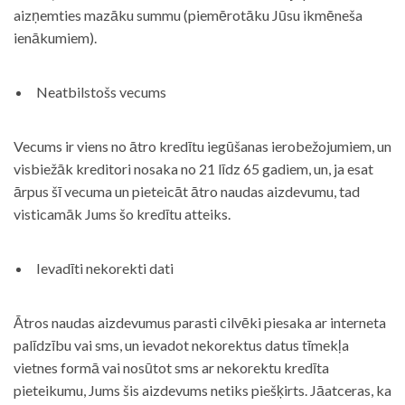
aizņemties mazāku summu (piemērotāku Jūsu ikmēneša
ienākumiem).
Neatbilstošs vecums
Vecums ir viens no ātro kredītu iegūšanas ierobežojumiem, un
visbiežāk kreditori nosaka no 21 līdz 65 gadiem, un, ja esat
ārpus šī vecuma un pieteicāt ātro naudas aizdevumu, tad
visticamāk Jums šo kredītu atteiks.
Ievadīti nekorekti dati
Ātros naudas aizdevumus parasti cilvēki piesaka ar interneta
palīdzību vai sms, un ievadot nekorektus datus tīmekļa
vietnes formā vai nosūtot sms ar nekorektu kredīta
pieteikumu, Jums šis aizdevums netiks piešķirts. Jāatceras, ka