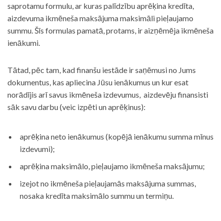
saprotamu formulu, ar kuras palīdzību aprēķina kredīta,
aizdevuma ikmēneša maksājuma maksimāli pieļaujamo
summu. Šīs formulas pamatā, protams, ir aizņēmēja ikmēneša
ienākumi.
Tātad, pēc tam, kad finanšu iestāde ir saņēmusi no Jums
dokumentus, kas apliecina Jūsu ienākumus un kur esat
norādījis arī savus ikmēneša izdevumus, aizdevēju finansisti
sāk savu darbu (veic izpēti un aprēķinus):
aprēķina neto ienākumus (kopējā ienākumu summa mīnus
izdevumi);
aprēķina maksimālo, pieļaujamo ikmēneša maksājumu;
izejot no ikmēneša pieļaujamās maksājuma summas,
nosaka kredīta maksimālo summu un termiņu.