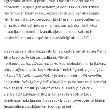
ilgtermiņā atrisināt problēmas. Dažkārt cilvēki par to
nepadomā. Kāpēc gan neņemt, ja dod? Un vēl kad izdzirdi
reklāmu par bezmaksas, bezprocentu un citu mārketinga
reklāmas triku, tad jau automātiski esam gatavi paņemt un
izmantot. Bet vai mēs esam pirms tam pārdomājuši visu
situācijas nopietnību, izanalizējuši mums tas šobrīd ir
nepieciešams un vai spēsim to savlaicīgi atmaksāt?
Uzskatu, ka ir tikai dažas situācijas, kad varam atļauties ņemt
ātro kredītu. Ārkārtas gadījumi. Pēkšņi,
neplānots
automašīnas remonts
, kas nepieciešams, jo ikdienā
pārvietojies ar auto, tas ir vienkārši neizbēgami, vajadzīgi vai
arī
medicīniskām vajadzībām
, jo tas var apdraudēt veselību.
Sekundāri
izdevīgiem piedāvājumiem
, jo tie parasti ir izdevīgi
tikai tagad un tūlīt, jo nākotnē tas ļaus ietaupīt vairāk.
Darba
alga kavējas
un līdz ar to iekavēsiet obligātos
ikmēneša maksājumus, kas savukārt var novest pie lielākiem
finansiāliem zaudējumiem (soda procenti).