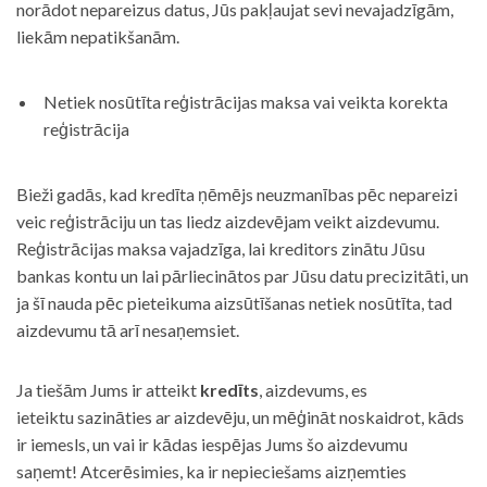
norādot nepareizus datus, Jūs pakļaujat sevi nevajadzīgām,
liekām nepatikšanām.
Netiek nosūtīta reģistrācijas maksa vai veikta korekta
reģistrācija
Bieži gadās, kad kredīta ņēmējs neuzmanības pēc nepareizi
veic reģistrāciju un tas liedz aizdevējam veikt aizdevumu.
Reģistrācijas maksa vajadzīga, lai kreditors zinātu Jūsu
bankas kontu un lai pārliecinātos par Jūsu datu precizitāti, un
ja šī nauda pēc pieteikuma aizsūtīšanas netiek nosūtīta, tad
aizdevumu tā arī nesaņemsiet.
Ja tiešām Jums ir atteikt
kredīts
, aizdevums, es
ieteiktu sazināties ar aizdevēju, un mēģināt noskaidrot, kāds
ir iemesls, un vai ir kādas iespējas Jums šo aizdevumu
saņemt! Atcerēsimies, ka ir nepieciešams aizņemties