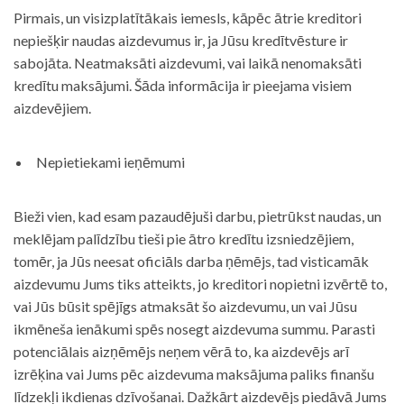
Pirmais, un visizplatītākais iemesls, kāpēc ātrie kreditori
nepiešķir naudas aizdevumus ir, ja Jūsu kredītvēsture ir
sabojāta. Neatmaksāti aizdevumi, vai laikā nenomaksāti
kredītu maksājumi. Šāda informācija ir pieejama visiem
aizdevējiem.
Nepietiekami ieņēmumi
Bieži vien, kad esam pazaudējuši darbu, pietrūkst naudas, un
meklējam palīdzību tieši pie ātro kredītu izsniedzējiem,
tomēr, ja Jūs neesat oficiāls darba ņēmējs, tad visticamāk
aizdevumu Jums tiks atteikts, jo kreditori nopietni izvērtē to,
vai Jūs būsit spējīgs atmaksāt šo aizdevumu, un vai Jūsu
ikmēneša ienākumi spēs nosegt aizdevuma summu. Parasti
potenciālais aizņēmējs neņem vērā to, ka aizdevējs arī
izrēķina vai Jums pēc aizdevuma maksājuma paliks finanšu
līdzekļi ikdienas dzīvošanai. Dažkārt aizdevējs piedāvā Jums