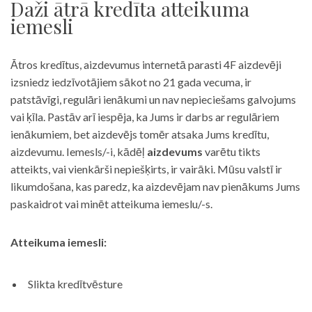
Daži ātrā kredīta atteikuma
iemesli
Ātros kredītus, aizdevumus internetā parasti 4F aizdevēji
izsniedz iedzīvotājiem sākot no 21 gada vecuma, ir
patstāvīgi, regulāri ienākumi un nav nepieciešams galvojums
vai ķīla. Pastāv arī iespēja, ka Jums ir darbs ar regulāriem
ienākumiem, bet aizdevējs tomēr atsaka Jums kredītu,
aizdevumu. Iemesls/-i, kādēļ
aizdevums
varētu tikts
atteikts, vai vienkārši nepiešķirts, ir vairāki. Mūsu valstī ir
likumdošana, kas paredz, ka aizdevējam nav pienākums Jums
paskaidrot vai minēt atteikuma iemeslu/-s.
Atteikuma iemesli:
Slikta kredītvēsture