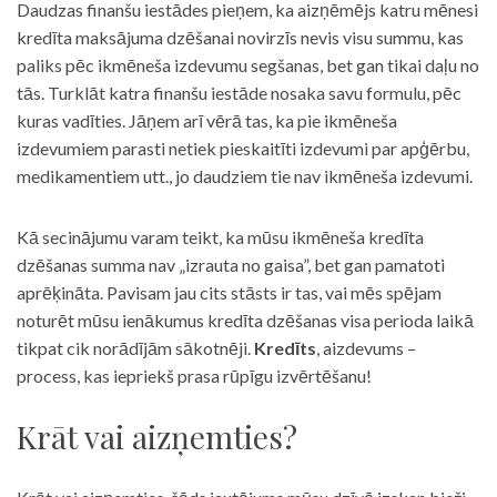
Daudzas finanšu iestādes pieņem, ka aizņēmējs katru mēnesi
kredīta maksājuma dzēšanai novirzīs nevis visu summu, kas
paliks pēc ikmēneša izdevumu segšanas, bet gan tikai daļu no
tās. Turklāt katra finanšu iestāde nosaka savu formulu, pēc
kuras vadīties. Jāņem arī vērā tas, ka pie ikmēneša
izdevumiem parasti netiek pieskaitīti izdevumi par apģērbu,
medikamentiem utt., jo daudziem tie nav ikmēneša izdevumi.
Kā secinājumu varam teikt, ka mūsu ikmēneša kredīta
dzēšanas summa nav „izrauta no gaisa”, bet gan pamatoti
aprēķināta. Pavisam jau cits stāsts ir tas, vai mēs spējam
noturēt mūsu ienākumus kredīta dzēšanas visa perioda laikā
tikpat cik norādījām sākotnēji.
Kredīts
, aizdevums –
process, kas iepriekš prasa rūpīgu izvērtēšanu!
Krāt vai aizņemties?