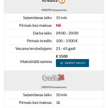
KREDITS7 atsauksmes
Saņemšanas laiks
15 min
Pirmais bez maksas
Nē
Darba laiks
09:00 - 20:00
Pirmais kredīts
100 – 1500 €
Vecuma ierobežojums
21 - 65 gadi
€ 1500
Maksimālā summa
SAŅEMT NAUDU
CREDIT24 atsauksmes
Saņemšanas laiks
10 min
Pirmais bez maksas
Jā