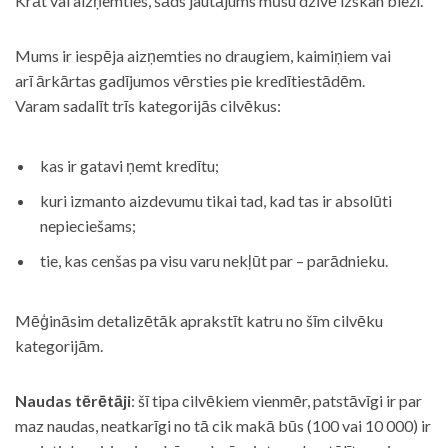
Krāt vai aizņemties, šāds jautājums mūsu dzīvē izskan bieži.
Mums ir iespēja aizņemties no draugiem, kaimiņiem vai
arī ārkārtas gadījumos vērsties pie kredītiestādēm.
Varam sadalīt trīs kategorijās cilvēkus:
kas ir gatavi ņemt kredītu;
kuri izmanto aizdevumu tikai tad, kad tas ir absolūti
nepieciešams;
tie, kas cenšas pa visu varu nekļūt par – parādnieku.
Mēģināsim detalizētāk aprakstīt katru no šīm cilvēku
kategorijām.
Naudas tērētāji
: šī tipa cilvēkiem vienmēr, patstāvīgi ir par
maz naudas, neatkarīgi no tā cik makā būs (100 vai 10 000) ir