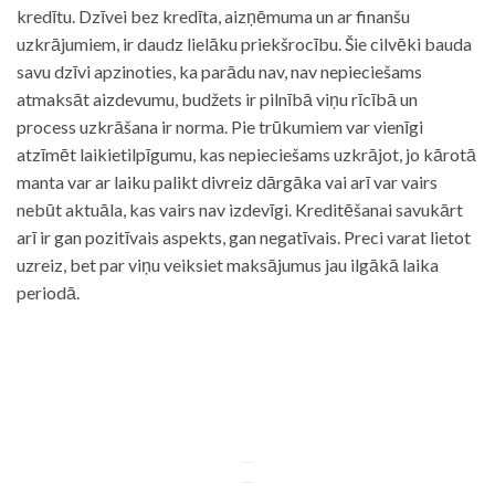
kredītu. Dzīvei bez kredīta, aizņēmuma un ar finanšu
uzkrājumiem, ir daudz lielāku priekšrocību. Šie cilvēki bauda
savu dzīvi apzinoties, ka parādu nav, nav nepieciešams
atmaksāt aizdevumu, budžets ir pilnībā viņu rīcībā un
process uzkrāšana ir norma. Pie trūkumiem var vienīgi
atzīmēt laikietilpīgumu, kas nepieciešams uzkrājot, jo kārotā
manta var ar laiku palikt divreiz dārgāka vai arī var vairs
nebūt aktuāla, kas vairs nav izdevīgi. Kreditēšanai savukārt
arī ir gan pozitīvais aspekts, gan negatīvais. Preci varat lietot
uzreiz, bet par viņu veiksiet maksājumus jau ilgākā laika
periodā.