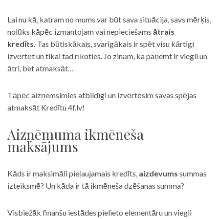
Lai nu kā, katram no mums var būt sava situācija, savs mērķis,
nolūks kāpēc izmantojam vai nepieciešams
ātrais
kredīts.
Tas būtiskākais, svarīgākais ir spēt visu kārtīgi
izvērtēt un tikai tad rīkoties. Jo zinām, ka paņemt ir viegli un
ātri, bet atmaksāt…
Tāpēc aizņemsimies atbildīgi un izvērtēsim savas spējas
atmaksāt Kredītu 4f.lv!
Aizņēmuma ikmēneša
maksājums
Kāds ir maksimāli pieļaujamais kredīts,
aizdevums
summas
izteiksmē? Un kāda ir tā ikmēneša dzēšanas summa?
Visbiežāk finanšu iestādes pielieto elementāru un viegli