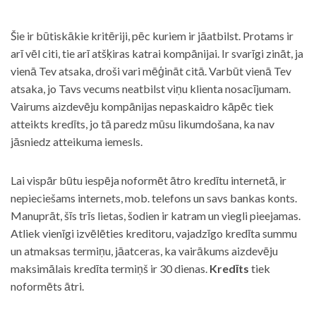
Šie ir būtiskākie kritēriji, pēc kuriem ir jāatbilst. Protams ir
arī vēl citi, tie arī atšķiras katrai kompānijai. Ir svarīgi zināt, ja
vienā Tev atsaka, droši vari mēģināt citā. Varbūt vienā Tev
atsaka, jo Tavs vecums neatbilst viņu klienta nosacījumam.
Vairums aizdevēju kompānijas nepaskaidro kāpēc tiek
atteikts kredīts, jo tā paredz mūsu likumdošana, ka nav
jāsniedz atteikuma iemesls.
Lai vispār būtu iespēja noformēt ātro kredītu internetā, ir
nepieciešams internets, mob. telefons un savs bankas konts.
Manuprāt, šīs trīs lietas, šodien ir katram un viegli pieejamas.
Atliek vienīgi izvēlēties kreditoru, vajadzīgo kredīta summu
un atmaksas termiņu, jāatceras, ka vairākums aizdevēju
maksimālais kredīta termiņš ir 30 dienas.
Kredīts
tiek
noformēts ātri.