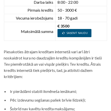
Darba laiks
8:00 - 22:00
Pirmais kredīts
50 - 3000 €
Vecuma ierobežojums
18 - 70 gadi
€ 3500
Maksimālā summa
SAŅEMT NAUDU
Piesakoties ātrajam kredītam internetā vari arī ātri
noskaidrot kura no daudzajām kredītu kompānijām ir tieši
Tev piemērotākā un vai vispār piešķirs Tev kredītu. Ātrais
kredīts internetā tiek piešķirts, tad, ja atbilsti dažiem
kritērijiem:
Ir pierādāmi stabili ikmēneša ienākumi;
Pēc izdevumu segšanas paliek brīvie līdzekļi;
Šobrīd nav kavētu kredīta maksājumu;