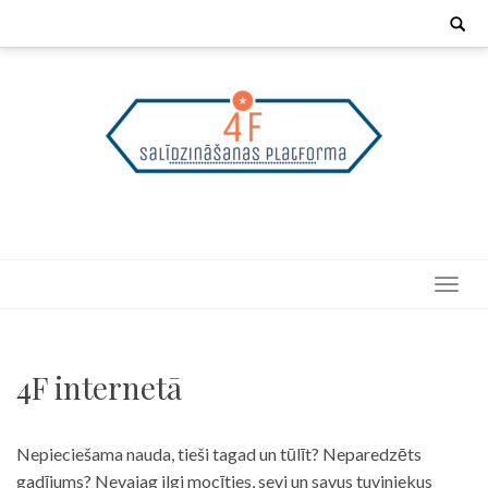
Skip
Search
for:
to
content
4F internetā
Nepieciešama nauda, tieši tagad un tūlīt? Neparedzēts
gadījums? Nevajag ilgi mocīties, sevi un savus tuviniekus