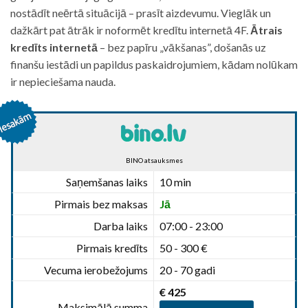
nostādīt neērtā situācijā – prasīt aizdevumu. Vieglāk un
dažkārt pat ātrāk ir noformēt kredītu internetā 4F.
Ātrais
kredīts internetā
– bez papīru „vākšanas”, došanās uz
finanšu iestādi un papildus paskaidrojumiem, kādam nolūkam
ir nepieciešama nauda.
BINO atsauksmes
Saņemšanas laiks
10 min
Pirmais bez maksas
Jā
Darba laiks
07:00 - 23:00
Pirmais kredīts
50 - 300 €
Vecuma ierobežojums
20 - 70 gadi
€ 425
Maksimālā summa