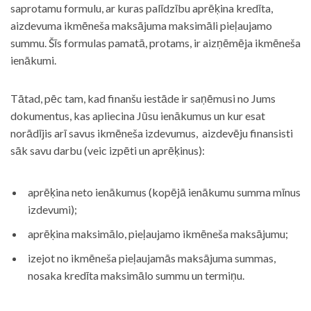
saprotamu formulu, ar kuras palīdzību aprēķina kredīta,
aizdevuma ikmēneša maksājuma maksimāli pieļaujamo
summu. Šīs formulas pamatā, protams, ir aizņēmēja ikmēneša
ienākumi.
Tātad, pēc tam, kad finanšu iestāde ir saņēmusi no Jums
dokumentus, kas apliecina Jūsu ienākumus un kur esat
norādījis arī savus ikmēneša izdevumus, aizdevēju finansisti
sāk savu darbu (veic izpēti un aprēķinus):
aprēķina neto ienākumus (kopējā ienākumu summa mīnus
izdevumi);
aprēķina maksimālo, pieļaujamo ikmēneša maksājumu;
izejot no ikmēneša pieļaujamās maksājuma summas,
nosaka kredīta maksimālo summu un termiņu.