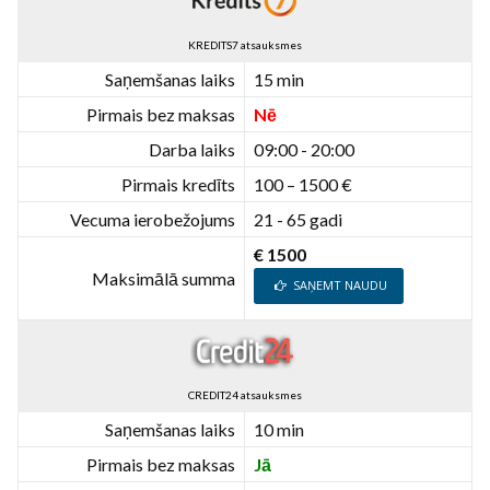
KREDITS7 atsauksmes
Saņemšanas laiks
15 min
Pirmais bez maksas
Nē
Darba laiks
09:00 - 20:00
Pirmais kredīts
100 – 1500 €
Vecuma ierobežojums
21 - 65 gadi
€ 1500
Maksimālā summa
SAŅEMT NAUDU
CREDIT24 atsauksmes
Saņemšanas laiks
10 min
Pirmais bez maksas
Jā