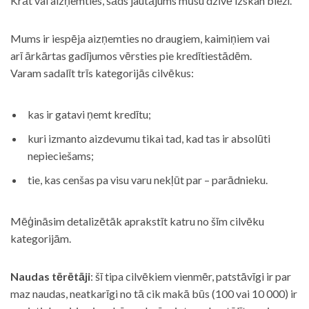
Krāt vai aizņemties, šāds jautājums mūsu dzīvē izskan bieži.
Mums ir iespēja aizņemties no draugiem, kaimiņiem vai
arī ārkārtas gadījumos vērsties pie kredītiestādēm.
Varam sadalīt trīs kategorijās cilvēkus:
kas ir gatavi ņemt kredītu;
kuri izmanto aizdevumu tikai tad, kad tas ir absolūti
nepieciešams;
tie, kas cenšas pa visu varu nekļūt par – parādnieku.
Mēģināsim detalizētāk aprakstīt katru no šīm cilvēku
kategorijām.
Naudas tērētāji
: šī tipa cilvēkiem vienmēr, patstāvīgi ir par
maz naudas, neatkarīgi no tā cik makā būs (100 vai 10 000) ir