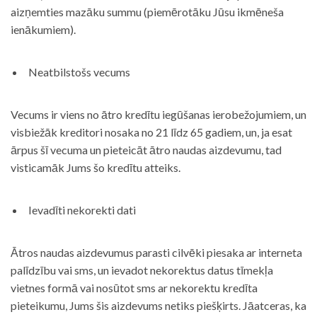
aizņemties mazāku summu (piemērotāku Jūsu ikmēneša
ienākumiem).
Neatbilstošs vecums
Vecums ir viens no ātro kredītu iegūšanas ierobežojumiem, un
visbiežāk kreditori nosaka no 21 līdz 65 gadiem, un, ja esat
ārpus šī vecuma un pieteicāt ātro naudas aizdevumu, tad
visticamāk Jums šo kredītu atteiks.
Ievadīti nekorekti dati
Ātros naudas aizdevumus parasti cilvēki piesaka ar interneta
palīdzību vai sms, un ievadot nekorektus datus tīmekļa
vietnes formā vai nosūtot sms ar nekorektu kredīta
pieteikumu, Jums šis aizdevums netiks piešķirts. Jāatceras, ka