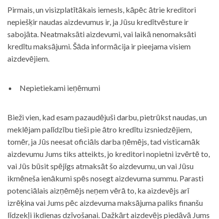
Pirmais, un visizplatītākais iemesls, kāpēc ātrie kreditori
nepiešķir naudas aizdevumus ir, ja Jūsu kredītvēsture ir
sabojāta. Neatmaksāti aizdevumi, vai laikā nenomaksāti
kredītu maksājumi. Šāda informācija ir pieejama visiem
aizdevējiem.
Nepietiekami ieņēmumi
Bieži vien, kad esam pazaudējuši darbu, pietrūkst naudas, un
meklējam palīdzību tieši pie ātro kredītu izsniedzējiem,
tomēr, ja Jūs neesat oficiāls darba ņēmējs, tad visticamāk
aizdevumu Jums tiks atteikts, jo kreditori nopietni izvērtē to,
vai Jūs būsit spējīgs atmaksāt šo aizdevumu, un vai Jūsu
ikmēneša ienākumi spēs nosegt aizdevuma summu. Parasti
potenciālais aizņēmējs neņem vērā to, ka aizdevējs arī
izrēķina vai Jums pēc aizdevuma maksājuma paliks finanšu
līdzekļi ikdienas dzīvošanai. Dažkārt aizdevējs piedāvā Jums