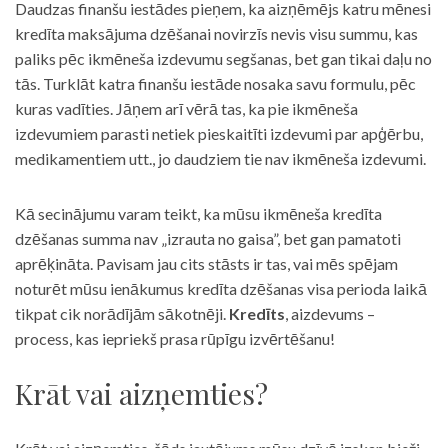
Daudzas finanšu iestādes pieņem, ka aizņēmējs katru mēnesi
kredīta maksājuma dzēšanai novirzīs nevis visu summu, kas
paliks pēc ikmēneša izdevumu segšanas, bet gan tikai daļu no
tās. Turklāt katra finanšu iestāde nosaka savu formulu, pēc
kuras vadīties. Jāņem arī vērā tas, ka pie ikmēneša
izdevumiem parasti netiek pieskaitīti izdevumi par apģērbu,
medikamentiem utt., jo daudziem tie nav ikmēneša izdevumi.
Kā secinājumu varam teikt, ka mūsu ikmēneša kredīta
dzēšanas summa nav „izrauta no gaisa”, bet gan pamatoti
aprēķināta. Pavisam jau cits stāsts ir tas, vai mēs spējam
noturēt mūsu ienākumus kredīta dzēšanas visa perioda laikā
tikpat cik norādījām sākotnēji.
Kredīts
, aizdevums –
process, kas iepriekš prasa rūpīgu izvērtēšanu!
Krāt vai aizņemties?