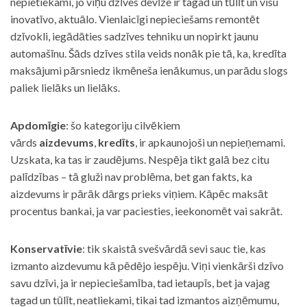
nepietiekami, jo viņu dzīves devīze ir tagad un tūlīt un visu
inovatīvo, aktuālo. Vienlaicīgi nepieciešams remontēt
dzīvokli, iegādāties sadzīves tehniku un nopirkt jaunu
automašīnu. Šāds dzīves stila veids nonāk pie tā, ka, kredīta
maksājumi pārsniedz ikmēneša ienākumus, un parādu slogs
paliek lielāks un lielāks.
Apdomīgie
: šo kategoriju cilvēkiem
vārds
aizdevums
,
kredīts
, ir apkaunojoši un nepieņemami.
Uzskata, ka tas ir zaudējums. Nespēja tikt galā bez citu
palīdzības – tā gluži nav problēma, bet gan fakts, ka
aizdevums ir pārāk dārgs prieks viņiem. Kāpēc maksāt
procentus bankai, ja var paciesties, ieekonomēt vai sakrāt.
Konservatīvie
: tik skaistā svešvārdā sevi sauc tie, kas
izmanto aizdevumu kā pēdējo iespēju. Viņi vienkārši dzīvo
savu dzīvi, ja ir nepieciešamība, tad ietaupīs, bet ja vajag
tagad un tūlīt, neatliekami, tikai tad izmantos aizņēmumu,