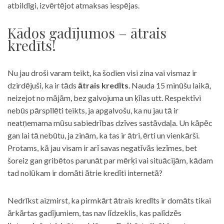
atbildīgi, izvērtējot atmaksas iespējas.
Kādos gadījumos – ātrais
kredīts!
Nu jau droši varam teikt, ka šodien visi zina vai vismaz ir
dzirdējuši, ka ir tāds
ātrais kredīts
. Nauda 15 minūšu laikā,
neizejot no mājām, bez galvojuma un ķīlas utt. Respektīvi
nebūs pārspīlēti teikts, ja apgalvošu, ka nu jau tā ir
neatņemama mūsu sabiedrības dzīves sastāvdaļa. Un kāpēc
gan lai tā nebūtu, ja zinām, ka tas ir ātri, ērti un vienkārši.
Protams, kā jau visam ir arī savas negatīvās iezīmes, bet
šoreiz gan gribētos parunāt par mērķi vai situācijām, kādam
tad nolūkam ir domāti ātrie kredīti internetā?
Nedrīkst aizmirst, ka pirmkārt ātrais kredīts ir domāts tikai
ārkārtas gadījumiem, tas nav līdzeklis, kas palīdzēs