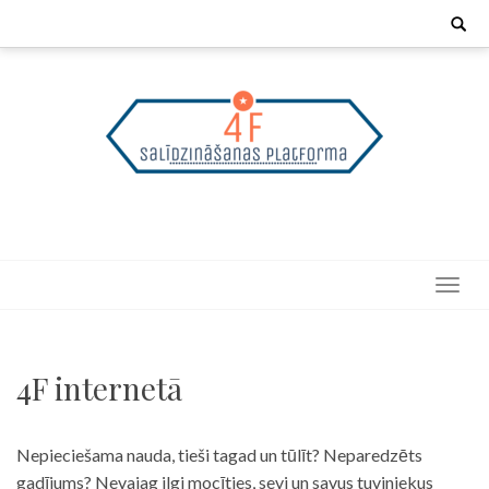
Skip
Search
for:
to
content
4F internetā
Nepieciešama nauda, tieši tagad un tūlīt? Neparedzēts
gadījums? Nevajag ilgi mocīties, sevi un savus tuviniekus