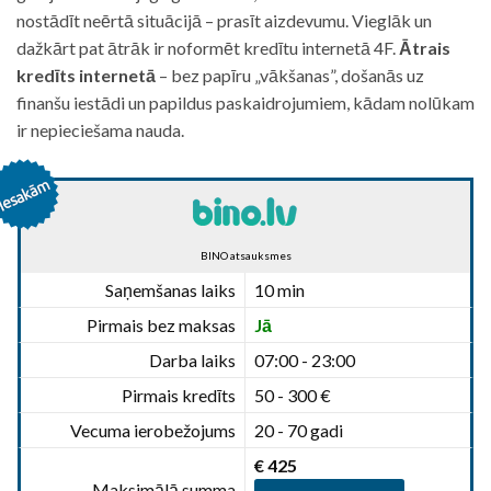
nostādīt neērtā situācijā – prasīt aizdevumu. Vieglāk un
dažkārt pat ātrāk ir noformēt kredītu internetā 4F.
Ātrais
kredīts internetā
– bez papīru „vākšanas”, došanās uz
finanšu iestādi un papildus paskaidrojumiem, kādam nolūkam
ir nepieciešama nauda.
BINO atsauksmes
Saņemšanas laiks
10 min
Pirmais bez maksas
Jā
Darba laiks
07:00 - 23:00
Pirmais kredīts
50 - 300 €
Vecuma ierobežojums
20 - 70 gadi
€ 425
Maksimālā summa