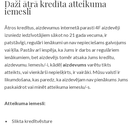
Daži ātrā kredīta atteikuma
iemesli
Ātros kredītus, aizdevumus internetā parasti 4F aizdevēji
izsniedz iedzīvotājiem sākot no 21 gada vecuma, ir
patstāvīgi, regulāri ienākumi un nav nepieciešams galvojums
vai ķīla. Pastāv arī iespēja, ka Jums ir darbs ar regulāriem
ienākumiem, bet aizdevējs tomēr atsaka Jums kredītu,
aizdevumu. Iemesls/-i, kādēļ
aizdevums
varētu tikts
atteikts, vai vienkārši nepiešķirts, ir vairāki. Mūsu valstī ir
likumdošana, kas paredz, ka aizdevējam nav pienākums Jums
paskaidrot vai minēt atteikuma iemeslu/-s.
Atteikuma iemesli:
Slikta kredītvēsture