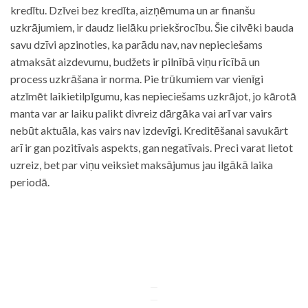
kredītu. Dzīvei bez kredīta, aizņēmuma un ar finanšu
uzkrājumiem, ir daudz lielāku priekšrocību. Šie cilvēki bauda
savu dzīvi apzinoties, ka parādu nav, nav nepieciešams
atmaksāt aizdevumu, budžets ir pilnībā viņu rīcībā un
process uzkrāšana ir norma. Pie trūkumiem var vienīgi
atzīmēt laikietilpīgumu, kas nepieciešams uzkrājot, jo kārotā
manta var ar laiku palikt divreiz dārgāka vai arī var vairs
nebūt aktuāla, kas vairs nav izdevīgi. Kreditēšanai savukārt
arī ir gan pozitīvais aspekts, gan negatīvais. Preci varat lietot
uzreiz, bet par viņu veiksiet maksājumus jau ilgākā laika
periodā.