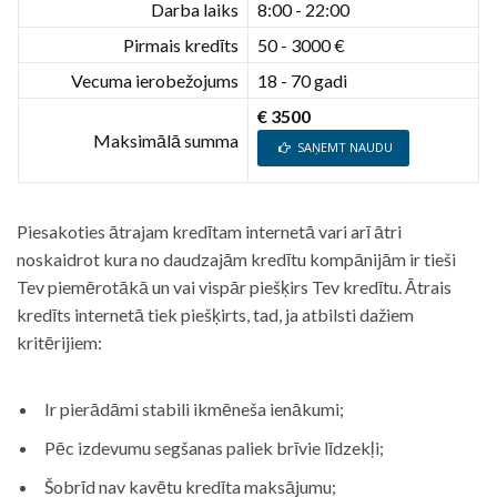
Darba laiks
8:00 - 22:00
Pirmais kredīts
50 - 3000 €
Vecuma ierobežojums
18 - 70 gadi
€ 3500
Maksimālā summa
SAŅEMT NAUDU
Piesakoties ātrajam kredītam internetā vari arī ātri
noskaidrot kura no daudzajām kredītu kompānijām ir tieši
Tev piemērotākā un vai vispār piešķirs Tev kredītu. Ātrais
kredīts internetā tiek piešķirts, tad, ja atbilsti dažiem
kritērijiem:
Ir pierādāmi stabili ikmēneša ienākumi;
Pēc izdevumu segšanas paliek brīvie līdzekļi;
Šobrīd nav kavētu kredīta maksājumu;