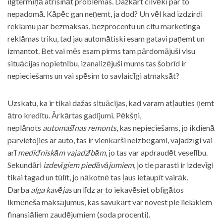
ilgtermiņā atrisināt problēmas. Dažkārt cilvēki par to
nepadomā. Kāpēc gan neņemt, ja dod? Un vēl kad izdzirdi
reklāmu par bezmaksas, bezprocentu un citu mārketinga
reklāmas triku, tad jau automātiski esam gatavi paņemt un
izmantot. Bet vai mēs esam pirms tam pārdomājuši visu
situācijas nopietnību, izanalizējuši mums tas šobrīd ir
nepieciešams un vai spēsim to savlaicīgi atmaksāt?
Uzskatu, ka ir tikai dažas situācijas, kad varam atļauties ņemt
ātro kredītu. Ārkārtas gadījumi. Pēkšņi,
neplānots
automašīnas remonts
, kas nepieciešams, jo ikdienā
pārvietojies ar auto, tas ir vienkārši neizbēgami, vajadzīgi vai
arī
medicīniskām vajadzībām
, jo tas var apdraudēt veselību.
Sekundāri
izdevīgiem piedāvājumiem
, jo tie parasti ir izdevīgi
tikai tagad un tūlīt, jo nākotnē tas ļaus ietaupīt vairāk.
Darba
alga kavējas
un līdz ar to iekavēsiet obligātos
ikmēneša maksājumus, kas savukārt var novest pie lielākiem
finansiāliem zaudējumiem (soda procenti).