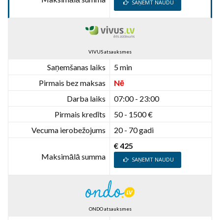
SAŅEMT NAUDU
VIVUS atsauksmes
Saņemšanas laiks
5 min
Pirmais bez maksas
Nē
Darba laiks
07:00 - 23:00
Pirmais kredīts
50 - 1500 €
Vecuma ierobežojums
20 - 70 gadi
€ 425
Maksimālā summa
SAŅEMT NAUDU
ONDO atsauksmes