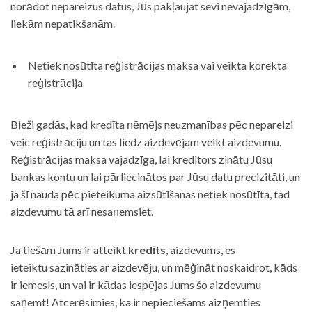
norādot nepareizus datus, Jūs pakļaujat sevi nevajadzīgām,
liekām nepatikšanām.
Netiek nosūtīta reģistrācijas maksa vai veikta korekta
reģistrācija
Bieži gadās, kad kredīta ņēmējs neuzmanības pēc nepareizi
veic reģistrāciju un tas liedz aizdevējam veikt aizdevumu.
Reģistrācijas maksa vajadzīga, lai kreditors zinātu Jūsu
bankas kontu un lai pārliecinātos par Jūsu datu precizitāti, un
ja šī nauda pēc pieteikuma aizsūtīšanas netiek nosūtīta, tad
aizdevumu tā arī nesaņemsiet.
Ja tiešām Jums ir atteikt
kredīts
, aizdevums, es
ieteiktu sazināties ar aizdevēju, un mēģināt noskaidrot, kāds
ir iemesls, un vai ir kādas iespējas Jums šo aizdevumu
saņemt! Atcerēsimies, ka ir nepieciešams aizņemties