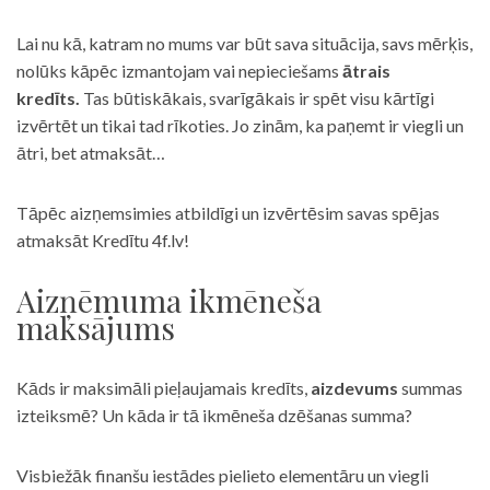
Lai nu kā, katram no mums var būt sava situācija, savs mērķis,
nolūks kāpēc izmantojam vai nepieciešams
ātrais
kredīts.
Tas būtiskākais, svarīgākais ir spēt visu kārtīgi
izvērtēt un tikai tad rīkoties. Jo zinām, ka paņemt ir viegli un
ātri, bet atmaksāt…
Tāpēc aizņemsimies atbildīgi un izvērtēsim savas spējas
atmaksāt Kredītu 4f.lv!
Aizņēmuma ikmēneša
maksājums
Kāds ir maksimāli pieļaujamais kredīts,
aizdevums
summas
izteiksmē? Un kāda ir tā ikmēneša dzēšanas summa?
Visbiežāk finanšu iestādes pielieto elementāru un viegli