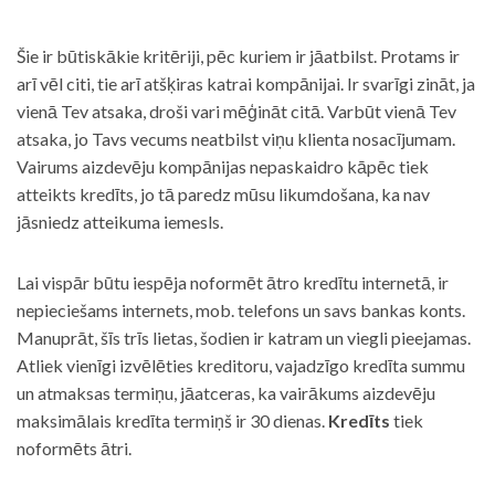
Šie ir būtiskākie kritēriji, pēc kuriem ir jāatbilst. Protams ir
arī vēl citi, tie arī atšķiras katrai kompānijai. Ir svarīgi zināt, ja
vienā Tev atsaka, droši vari mēģināt citā. Varbūt vienā Tev
atsaka, jo Tavs vecums neatbilst viņu klienta nosacījumam.
Vairums aizdevēju kompānijas nepaskaidro kāpēc tiek
atteikts kredīts, jo tā paredz mūsu likumdošana, ka nav
jāsniedz atteikuma iemesls.
Lai vispār būtu iespēja noformēt ātro kredītu internetā, ir
nepieciešams internets, mob. telefons un savs bankas konts.
Manuprāt, šīs trīs lietas, šodien ir katram un viegli pieejamas.
Atliek vienīgi izvēlēties kreditoru, vajadzīgo kredīta summu
un atmaksas termiņu, jāatceras, ka vairākums aizdevēju
maksimālais kredīta termiņš ir 30 dienas.
Kredīts
tiek
noformēts ātri.