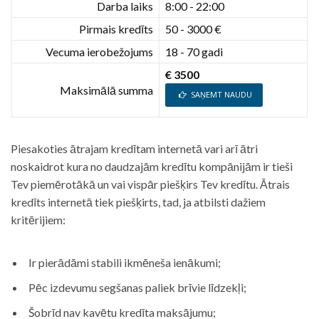
Darba laiks
8:00 - 22:00
Pirmais kredīts
50 - 3000 €
Vecuma ierobežojums
18 - 70 gadi
€ 3500
Maksimālā summa
SAŅEMT NAUDU
Piesakoties ātrajam kredītam internetā vari arī ātri
noskaidrot kura no daudzajām kredītu kompānijām ir tieši
Tev piemērotākā un vai vispār piešķirs Tev kredītu. Ātrais
kredīts internetā tiek piešķirts, tad, ja atbilsti dažiem
kritērijiem:
Ir pierādāmi stabili ikmēneša ienākumi;
Pēc izdevumu segšanas paliek brīvie līdzekļi;
Šobrīd nav kavētu kredīta maksājumu;