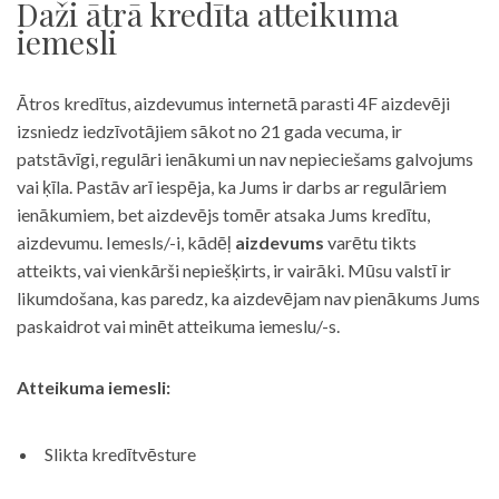
Daži ātrā kredīta atteikuma
iemesli
Ātros kredītus, aizdevumus internetā parasti 4F aizdevēji
izsniedz iedzīvotājiem sākot no 21 gada vecuma, ir
patstāvīgi, regulāri ienākumi un nav nepieciešams galvojums
vai ķīla. Pastāv arī iespēja, ka Jums ir darbs ar regulāriem
ienākumiem, bet aizdevējs tomēr atsaka Jums kredītu,
aizdevumu. Iemesls/-i, kādēļ
aizdevums
varētu tikts
atteikts, vai vienkārši nepiešķirts, ir vairāki. Mūsu valstī ir
likumdošana, kas paredz, ka aizdevējam nav pienākums Jums
paskaidrot vai minēt atteikuma iemeslu/-s.
Atteikuma iemesli:
Slikta kredītvēsture