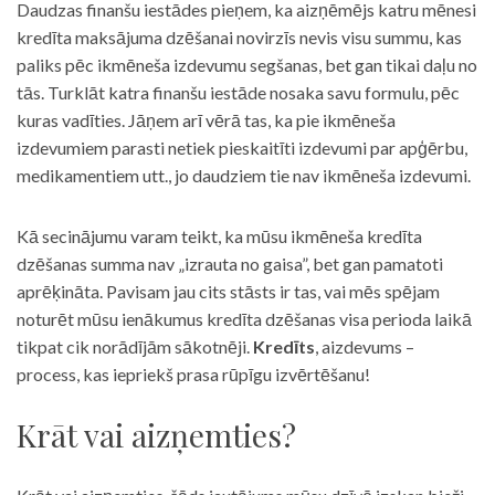
Daudzas finanšu iestādes pieņem, ka aizņēmējs katru mēnesi
kredīta maksājuma dzēšanai novirzīs nevis visu summu, kas
paliks pēc ikmēneša izdevumu segšanas, bet gan tikai daļu no
tās. Turklāt katra finanšu iestāde nosaka savu formulu, pēc
kuras vadīties. Jāņem arī vērā tas, ka pie ikmēneša
izdevumiem parasti netiek pieskaitīti izdevumi par apģērbu,
medikamentiem utt., jo daudziem tie nav ikmēneša izdevumi.
Kā secinājumu varam teikt, ka mūsu ikmēneša kredīta
dzēšanas summa nav „izrauta no gaisa”, bet gan pamatoti
aprēķināta. Pavisam jau cits stāsts ir tas, vai mēs spējam
noturēt mūsu ienākumus kredīta dzēšanas visa perioda laikā
tikpat cik norādījām sākotnēji.
Kredīts
, aizdevums –
process, kas iepriekš prasa rūpīgu izvērtēšanu!
Krāt vai aizņemties?