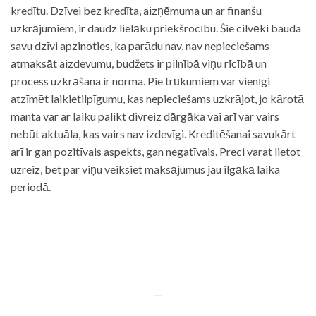
kredītu. Dzīvei bez kredīta, aizņēmuma un ar finanšu
uzkrājumiem, ir daudz lielāku priekšrocību. Šie cilvēki bauda
savu dzīvi apzinoties, ka parādu nav, nav nepieciešams
atmaksāt aizdevumu, budžets ir pilnībā viņu rīcībā un
process uzkrāšana ir norma. Pie trūkumiem var vienīgi
atzīmēt laikietilpīgumu, kas nepieciešams uzkrājot, jo kārotā
manta var ar laiku palikt divreiz dārgāka vai arī var vairs
nebūt aktuāla, kas vairs nav izdevīgi. Kreditēšanai savukārt
arī ir gan pozitīvais aspekts, gan negatīvais. Preci varat lietot
uzreiz, bet par viņu veiksiet maksājumus jau ilgākā laika
periodā.