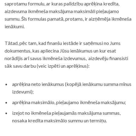
saprotamu formulu, ar kuras palīdzību aprēķina kredīta,
aizdevuma ikmēneša maksājuma maksimāli pieļaujamo
summu. Šīs formulas pamatā, protams, ir aizņēmēja ikmēneša
ienākumi.
Tātad, pēc tam, kad finanšu iestāde ir saņēmusi no Jums
dokumentus, kas apliecina Jūsu ienākumus un kur esat
norādījis arī savus ikmēneša izdevumus, aizdevēju finansisti
sāk savu darbu (veic izpēti un aprēķinus):
aprēķina neto ienākumus (kopējā ienākumu summa mīnus
izdevumi);
aprēķina maksimālo, pieļaujamo ikmēneša maksājumu;
izejot no ikmēneša pieļaujamās maksājuma summas,
nosaka kredīta maksimālo summu un termiņu.