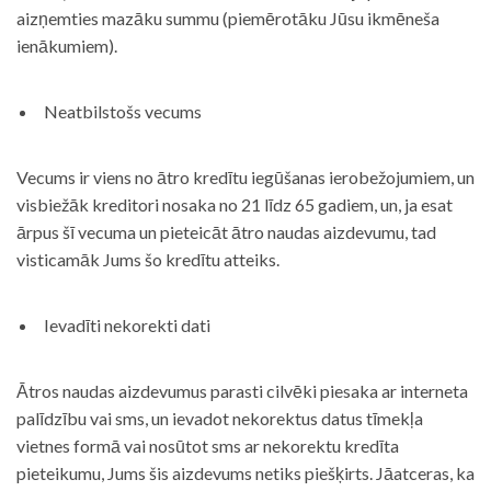
aizņemties mazāku summu (piemērotāku Jūsu ikmēneša
ienākumiem).
Neatbilstošs vecums
Vecums ir viens no ātro kredītu iegūšanas ierobežojumiem, un
visbiežāk kreditori nosaka no 21 līdz 65 gadiem, un, ja esat
ārpus šī vecuma un pieteicāt ātro naudas aizdevumu, tad
visticamāk Jums šo kredītu atteiks.
Ievadīti nekorekti dati
Ātros naudas aizdevumus parasti cilvēki piesaka ar interneta
palīdzību vai sms, un ievadot nekorektus datus tīmekļa
vietnes formā vai nosūtot sms ar nekorektu kredīta
pieteikumu, Jums šis aizdevums netiks piešķirts. Jāatceras, ka