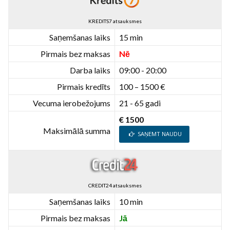
KREDITS7 atsauksmes
Saņemšanas laiks
15 min
Pirmais bez maksas
Nē
Darba laiks
09:00 - 20:00
Pirmais kredīts
100 – 1500 €
Vecuma ierobežojums
21 - 65 gadi
€ 1500
Maksimālā summa
SAŅEMT NAUDU
CREDIT24 atsauksmes
Saņemšanas laiks
10 min
Pirmais bez maksas
Jā