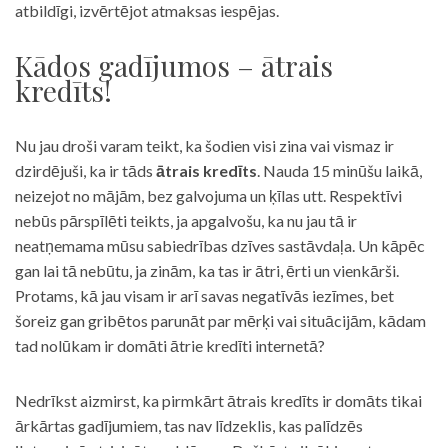
atbildīgi, izvērtējot atmaksas iespējas.
Kādos gadījumos – ātrais
kredīts!
Nu jau droši varam teikt, ka šodien visi zina vai vismaz ir
dzirdējuši, ka ir tāds
ātrais kredīts
. Nauda 15 minūšu laikā,
neizejot no mājām, bez galvojuma un ķīlas utt. Respektīvi
nebūs pārspīlēti teikts, ja apgalvošu, ka nu jau tā ir
neatņemama mūsu sabiedrības dzīves sastāvdaļa. Un kāpēc
gan lai tā nebūtu, ja zinām, ka tas ir ātri, ērti un vienkārši.
Protams, kā jau visam ir arī savas negatīvās iezīmes, bet
šoreiz gan gribētos parunāt par mērķi vai situācijām, kādam
tad nolūkam ir domāti ātrie kredīti internetā?
Nedrīkst aizmirst, ka pirmkārt ātrais kredīts ir domāts tikai
ārkārtas gadījumiem, tas nav līdzeklis, kas palīdzēs