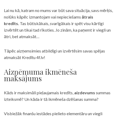
Lai nu kā, katram no mums var būt sava situācija, savs mērķis,
nolūks kāpēc izmantojam vai nepieciešams
ātrais
kredīts.
Tas būtiskākais, svarīgākais ir spēt visu kārtīgi
izvērtēt un tikai tad rīkoties. Jo zinām, ka paņemt ir viegli un
ātri, bet atmaksāt…
Tāpēc aizņemsimies atbildīgi un izvērtēsim savas spējas
atmaksāt Kredītu 4f.lv!
Aizņēmuma ikmēneša
maksājums
Kāds ir maksimāli pieļaujamais kredīts,
aizdevums
summas
izteiksmē? Un kāda ir tā ikmēneša dzēšanas summa?
Visbiežāk finanšu iestādes pielieto elementāru un viegli