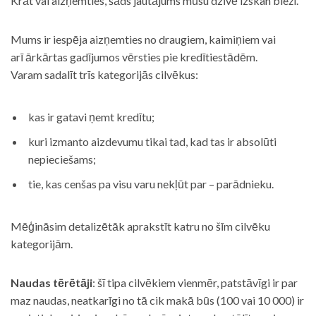
Krāt vai aizņemties, šāds jautājums mūsu dzīvē izskan bieži.
Mums ir iespēja aizņemties no draugiem, kaimiņiem vai
arī ārkārtas gadījumos vērsties pie kredītiestādēm.
Varam sadalīt trīs kategorijās cilvēkus:
kas ir gatavi ņemt kredītu;
kuri izmanto aizdevumu tikai tad, kad tas ir absolūti
nepieciešams;
tie, kas cenšas pa visu varu nekļūt par – parādnieku.
Mēģināsim detalizētāk aprakstīt katru no šīm cilvēku
kategorijām.
Naudas tērētāji
: šī tipa cilvēkiem vienmēr, patstāvīgi ir par
maz naudas, neatkarīgi no tā cik makā būs (100 vai 10 000) ir