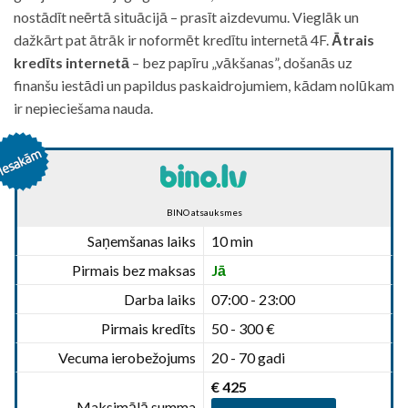
nostādīt neērtā situācijā – prasīt aizdevumu. Vieglāk un
dažkārt pat ātrāk ir noformēt kredītu internetā 4F.
Ātrais
kredīts internetā
– bez papīru „vākšanas”, došanās uz
finanšu iestādi un papildus paskaidrojumiem, kādam nolūkam
ir nepieciešama nauda.
BINO atsauksmes
Saņemšanas laiks
10 min
Pirmais bez maksas
Jā
Darba laiks
07:00 - 23:00
Pirmais kredīts
50 - 300 €
Vecuma ierobežojums
20 - 70 gadi
€ 425
Maksimālā summa