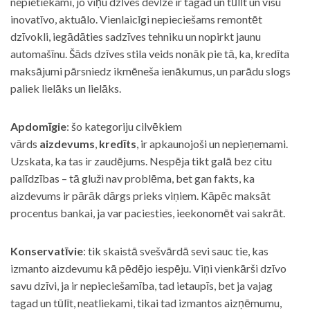
nepietiekami, jo viņu dzīves devīze ir tagad un tūlīt un visu
inovatīvo, aktuālo. Vienlaicīgi nepieciešams remontēt
dzīvokli, iegādāties sadzīves tehniku un nopirkt jaunu
automašīnu. Šāds dzīves stila veids nonāk pie tā, ka, kredīta
maksājumi pārsniedz ikmēneša ienākumus, un parādu slogs
paliek lielāks un lielāks.
Apdomīgie
: šo kategoriju cilvēkiem
vārds
aizdevums
,
kredīts
, ir apkaunojoši un nepieņemami.
Uzskata, ka tas ir zaudējums. Nespēja tikt galā bez citu
palīdzības – tā gluži nav problēma, bet gan fakts, ka
aizdevums ir pārāk dārgs prieks viņiem. Kāpēc maksāt
procentus bankai, ja var paciesties, ieekonomēt vai sakrāt.
Konservatīvie
: tik skaistā svešvārdā sevi sauc tie, kas
izmanto aizdevumu kā pēdējo iespēju. Viņi vienkārši dzīvo
savu dzīvi, ja ir nepieciešamība, tad ietaupīs, bet ja vajag
tagad un tūlīt, neatliekami, tikai tad izmantos aizņēmumu,