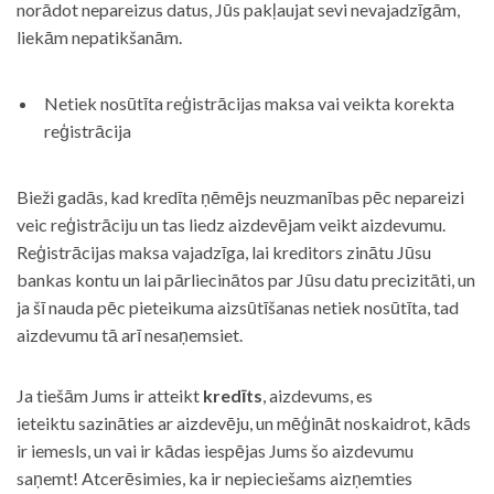
norādot nepareizus datus, Jūs pakļaujat sevi nevajadzīgām,
liekām nepatikšanām.
Netiek nosūtīta reģistrācijas maksa vai veikta korekta
reģistrācija
Bieži gadās, kad kredīta ņēmējs neuzmanības pēc nepareizi
veic reģistrāciju un tas liedz aizdevējam veikt aizdevumu.
Reģistrācijas maksa vajadzīga, lai kreditors zinātu Jūsu
bankas kontu un lai pārliecinātos par Jūsu datu precizitāti, un
ja šī nauda pēc pieteikuma aizsūtīšanas netiek nosūtīta, tad
aizdevumu tā arī nesaņemsiet.
Ja tiešām Jums ir atteikt
kredīts
, aizdevums, es
ieteiktu sazināties ar aizdevēju, un mēģināt noskaidrot, kāds
ir iemesls, un vai ir kādas iespējas Jums šo aizdevumu
saņemt! Atcerēsimies, ka ir nepieciešams aizņemties