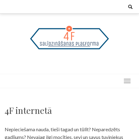
Skip
Search
for:
to
content
4F internetā
Nepieciešama nauda, tieši tagad un tūlīt? Neparedzēts
gadījums? Nevajag ilgi mocīties, sevi un savus tuviniekus