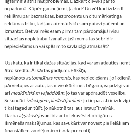
ilgtermiņā atrisināt problēmas. Dažkārt cilvēki par to
nepadomā. Kāpēc gan neņemt, ja dod? Un vēl kad izdzirdi
reklāmu par bezmaksas, bezprocentu un citu mārketinga
reklāmas triku, tad jau automātiski esam gatavi paņemt un
izmantot. Bet vai mēs esam pirms tam pārdomājuši visu
situācijas nopietnību, izanalizējuši mums tas šobrīd ir
nepieciešams un vai spēsim to savlaicīgi atmaksāt?
Uzskatu, ka ir tikai dažas situācijas, kad varam atļauties ņemt
ātro kredītu. Ārkārtas gadījumi. Pēkšņi,
neplānots
automašīnas remonts
, kas nepieciešams, jo ikdienā
pārvietojies ar auto, tas ir vienkārši neizbēgami, vajadzīgi vai
arī
medicīniskām vajadzībām
, jo tas var apdraudēt veselību.
Sekundāri
izdevīgiem piedāvājumiem
, jo tie parasti ir izdevīgi
tikai tagad un tūlīt, jo nākotnē tas ļaus ietaupīt vairāk.
Darba
alga kavējas
un līdz ar to iekavēsiet obligātos
ikmēneša maksājumus, kas savukārt var novest pie lielākiem
finansiāliem zaudējumiem (soda procenti).