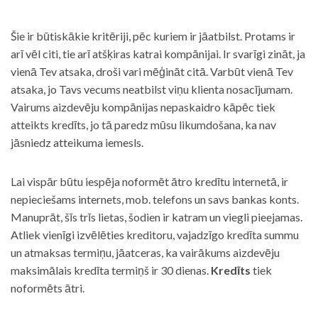
Šie ir būtiskākie kritēriji, pēc kuriem ir jāatbilst. Protams ir
arī vēl citi, tie arī atšķiras katrai kompānijai. Ir svarīgi zināt, ja
vienā Tev atsaka, droši vari mēģināt citā. Varbūt vienā Tev
atsaka, jo Tavs vecums neatbilst viņu klienta nosacījumam.
Vairums aizdevēju kompānijas nepaskaidro kāpēc tiek
atteikts kredīts, jo tā paredz mūsu likumdošana, ka nav
jāsniedz atteikuma iemesls.
Lai vispār būtu iespēja noformēt ātro kredītu internetā, ir
nepieciešams internets, mob. telefons un savs bankas konts.
Manuprāt, šīs trīs lietas, šodien ir katram un viegli pieejamas.
Atliek vienīgi izvēlēties kreditoru, vajadzīgo kredīta summu
un atmaksas termiņu, jāatceras, ka vairākums aizdevēju
maksimālais kredīta termiņš ir 30 dienas.
Kredīts
tiek
noformēts ātri.