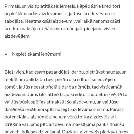
Pirmais, un visizplatītākais iemesls, kāpēc ātrie kreditori
nepiešķir naudas aizdevumus ir, ja Jūsu kredītvēsture ir
sabojāta. Neatmaksāti aizdevumi, vai laikā nenomaksāti
kredītu maksājumi. Šāda informācija ir pieejama visiem
aizdevējiem.
Nepietiekami ieņēmumi
Bieži vien, kad esam pazaudējuši darbu, pietrūkst naudas, un
meklējam palīdzību tieši pie ātro kredītu izsniedzējiem,
tomēr, ja Jūs neesat oficiāls darba ņēmējs, tad visticamāk
aizdevumu Jums tiks atteikts, jo kreditori nopietni izvērtē to,
vai Jūs būsit spējīgs atmaksāt šo aizdevumu, un vai Jūsu
ikmēneša ienākumi spēs nosegt aizdevuma summu. Parasti
potenciālais aizņēmējs neņem vērā to, ka aizdevējs arī
izrēķina vai Jums pēc aizdevuma maksājuma paliks finanšu
līdzekļi ikdienas dzīvošanai. Dažkārt aizdevējs piedāvā Jums