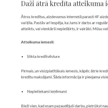
Daži ātrā kredīta atteikuma 
Ātros kredītus, aizdevumus internetā parasti 4F aizd
vai ķīla. Pastāv arī iespēja, ka Jums ir darbs ar reg
atteikts, vai vienkārši nepiešķirts, ir vairāki. Mūsu
Atteikuma iemesli:
Slikta kredītvēsture
Pirmais, un visizplatītākais iemesls, kāpēc ātrie kre
kredītu maksājumi. Šāda informācija ir pieejama visi
Nepietiekami ieņēmumi
Bieži vien, kad esam pazaudējuši darbu, pietrūkst nau