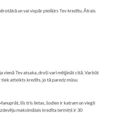
rotākā un vai vispār piešķirs Tev kredītu. Ātrais
āt, ja vienā Tev atsaka, droši vari mēģināt citā. Varbūt
iek atteikts kredīts, jo tā paredz mūsu
nuprāt, šīs trīs lietas, šodien ir katram un viegli
izdevēju maksimālais kredīta termiņš ir 30