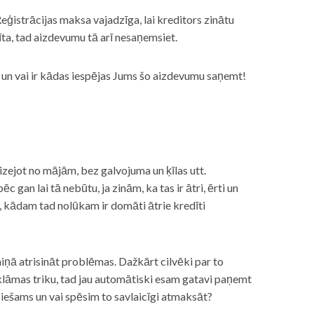
eģistrācijas maksa vajadzīga, lai kreditors zinātu
īta, tad aizdevumu tā arī nesaņemsiet.
s, un vai ir kādas iespējas Jums šo aizdevumu saņemt!
izejot no mājām, bez galvojuma un ķīlas utt.
gan lai tā nebūtu, ja zinām, ka tas ir ātri, ērti un
m, kādam tad nolūkam ir domāti ātrie kredīti
miņā atrisināt problēmas. Dažkārt cilvēki par to
lāmas triku, tad jau automātiski esam gatavi paņemt
ciešams un vai spēsim to savlaicīgi atmaksāt?