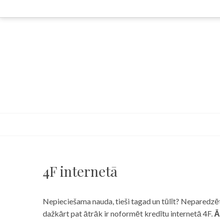
Skip
to
content
4F internetā
Nepieciešama nauda, tieši tagad un tūlīt? Neparedzēts
dažkārt pat ātrāk ir noformēt kredītu internetā 4F.
Ā