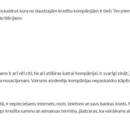
noskaidrot kura no daudzajām kredītu kompānijām ir tieši Tev piemē
 kritērijiem:
tams ir arī vēl citi, tie arī atšķiras katrai kompānijai. Ir svarīgi zin
nta nosacījumam. Vairums aizdevēju kompānijas nepaskaidro kāpēc t
ā, ir nepieciešams internets, mob. telefons un savs bankas konts. Ma
dzīgo kredīta summu un atmaksas termiņu, jāatceras, ka vairākums a