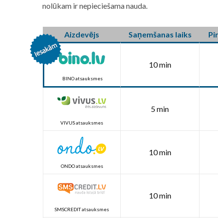
nolūkam ir nepieciešama nauda.
Aizdevējs
Saņemšanas laiks
Pi
10 min
BINO atsauksmes
5 min
VIVUS atsauksmes
10 min
ONDO atsauksmes
10 min
SMSCREDIT atsauksmes