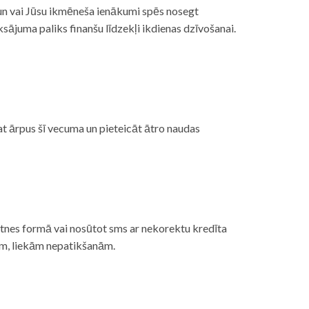
, un vai Jūsu ikmēneša ienākumi spēs nosegt
ājuma paliks finanšu līdzekļi ikdienas dzīvošanai.
at ārpus šī vecuma un pieteicāt ātro naudas
etnes formā vai nosūtot sms ar nekorektu kredīta
gām, liekām nepatikšanām.