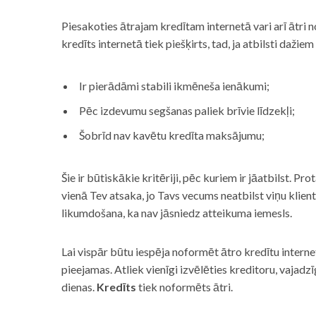
Piesakoties ātrajam kredītam internetā vari arī ātri 
kredīts internetā tiek piešķirts, tad, ja atbilsti dažiem
Ir pierādāmi stabili ikmēneša ienākumi;
Pēc izdevumu segšanas paliek brīvie līdzekļi;
Šobrīd nav kavētu kredīta maksājumu;
Šie ir būtiskākie kritēriji, pēc kuriem ir jāatbilst. Pro
vienā Tev atsaka, jo Tavs vecums neatbilst viņu klie
likumdošana, ka nav jāsniedz atteikuma iemesls.
Lai vispār būtu iespēja noformēt ātro kredītu internet
pieejamas. Atliek vienīgi izvēlēties kreditoru, vaja
dienas.
Kredīts
tiek noformēts ātri.