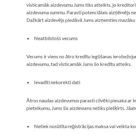
visticamāk aizdevumu Jums tiks atteikts, jo kreditor
aizdevuma summu. Parasti potenciālais aizņēmējs neņe
Dažkārt aizdevējs piedāvā Jums aizņemties mazāku
Neatbilstošs vecums
Vecums ir viens no ātro kredītu iegūšanas ierobežojum
aizdevumu, tad visticamāk Jums šo kredītu atteiks.
Ievadīti nekorekti dati
Ātros naudas aizdevumus parasti cilvēki piesaka ar i
pieteikumu, Jums šis aizdevums netiks piešķirts. Jāa
Netiek nosūtīta reģistrācijas maksa vai veikta ko