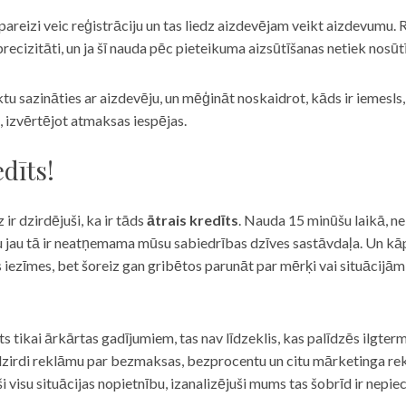
eizi veic reģistrāciju un tas liedz aizdevējam veikt aizdevumu. R
recizitāti, un ja šī nauda pēc pieteikuma aizsūtīšanas netiek nosūt
iktu sazināties ar aizdevēju, un mēģināt noskaidrot, kāds ir iemesl
, izvērtējot atmaksas iespējas.
dīts!
 ir dzirdējuši, ka ir tāds
ātrais kredīts
. Nauda 15 minūšu laikā, ne
u jau tā ir neatņemama mūsu sabiedrības dzīves sastāvdaļa. Un kāpēc 
ās iezīmes, bet šoreiz gan gribētos parunāt par mērķi vai situācijā
s tikai ārkārtas gadījumiem, tas nav līdzeklis, kas palīdzēs ilgter
zirdi reklāmu par bezmaksas, bezprocentu un citu mārketinga rek
visu situācijas nopietnību, izanalizējuši mums tas šobrīd ir nepie