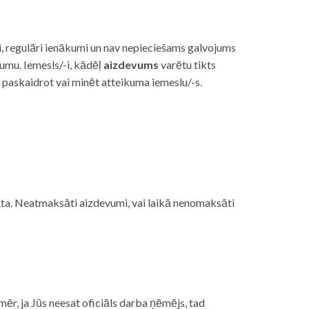
i, regulāri ienākumi un nav nepieciešams galvojums
vumu. Iemesls/-i, kādēļ
aizdevums
varētu tikts
s paskaidrot vai minēt atteikuma iemeslu/-s.
ojāta. Neatmaksāti aizdevumi, vai laikā nenomaksāti
mēr, ja Jūs neesat oficiāls darba ņēmējs, tad