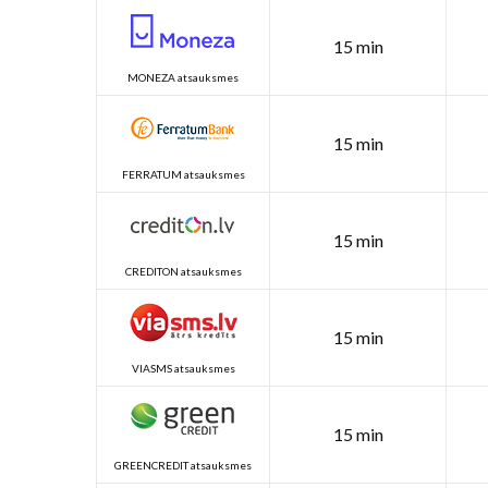
15 min
MONEZA atsauksmes
15 min
FERRATUM atsauksmes
15 min
CREDITON atsauksmes
15 min
VIASMS atsauksmes
15 min
GREENCREDIT atsauksmes