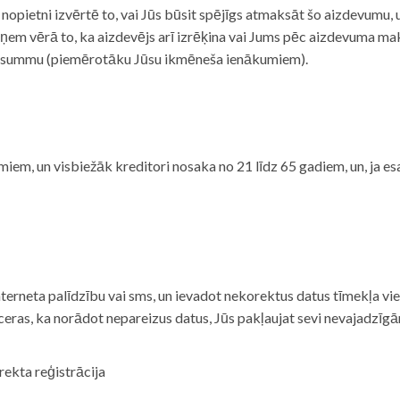
i nopietni izvērtē to, vai Jūs būsit spējīgs atmaksāt šo aizdevumu
m vērā to, ka aizdevējs arī izrēķina vai Jums pēc aizdevuma maks
 summu (piemērotāku Jūsu ikmēneša ienākumiem).
iem, un visbiežāk kreditori nosaka no 21 līdz 65 gadiem, un, ja es
nterneta palīdzību vai sms, un ievadot nekorektus datus tīmekļa vi
tceras, ka norādot nepareizus datus, Jūs pakļaujat sevi nevajadzī
rekta reģistrācija