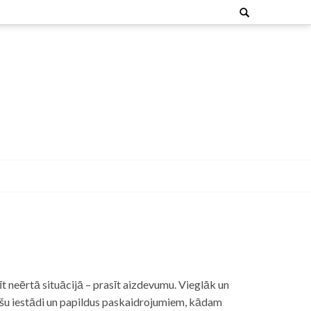
Search
for:
t neērtā situācijā – prasīt aizdevumu. Vieglāk un
nšu iestādi un papildus paskaidrojumiem, kādam