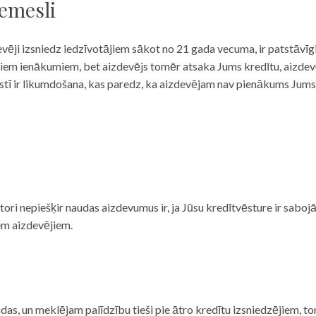
iemesli
evēji izsniedz iedzīvotājiem sākot no 21 gada vecuma, ir patstāvīg
ulāriem ienākumiem, bet aizdevējs tomēr atsaka Jums kredītu, aizde
 valstī ir likumdošana, kas paredz, ka aizdevējam nav pienākums Jum
ditori nepiešķir naudas aizdevumus ir, ja Jūsu kredītvēsture ir sab
em aizdevējiem.
das, un meklējam palīdzību tieši pie ātro kredītu izsniedzējiem, to