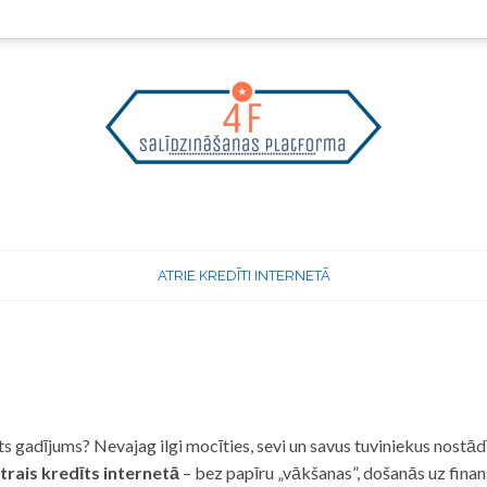
ATRIE KREDĪTI INTERNETĀ
 gadījums? Nevajag ilgi mocīties, sevi un savus tuviniekus nostādī
trais kredīts internetā
– bez papīru „vākšanas”, došanās uz fina