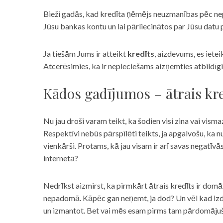
Bieži gadās, kad kredīta ņēmējs neuzmanības pēc nepar
Jūsu bankas kontu un lai pārliecinātos par Jūsu datu p
Ja tiešām Jums ir atteikt
kredīts
, aizdevums, es iete
Atcerēsimies, ka ir nepieciešams aizņemties atbildīgi
Kādos gadījumos – ātrais kre
Nu jau droši varam teikt, ka šodien visi zina vai vismaz
Respektīvi nebūs pārspīlēti teikts, ja apgalvošu, ka n
vienkārši. Protams, kā jau visam ir arī savas negatīv
internetā?
Nedrīkst aizmirst, ka pirmkārt ātrais kredīts ir domāt
nepadomā. Kāpēc gan neņemt, ja dod? Un vēl kad izd
un izmantot. Bet vai mēs esam pirms tam pārdomājuši 