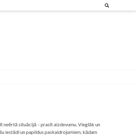
Search
for:
t neērtā situācijā – prasīt aizdevumu. Vieglāk un
nšu iestādi un papildus paskaidrojumiem, kādam