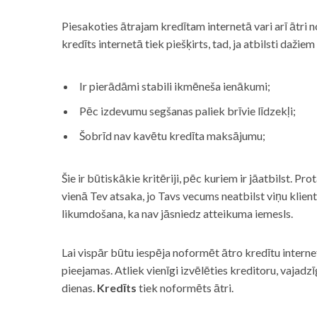
Piesakoties ātrajam kredītam internetā vari arī ātri 
kredīts internetā tiek piešķirts, tad, ja atbilsti dažiem
Ir pierādāmi stabili ikmēneša ienākumi;
Pēc izdevumu segšanas paliek brīvie līdzekļi;
Šobrīd nav kavētu kredīta maksājumu;
Šie ir būtiskākie kritēriji, pēc kuriem ir jāatbilst. Pro
vienā Tev atsaka, jo Tavs vecums neatbilst viņu klie
likumdošana, ka nav jāsniedz atteikuma iemesls.
Lai vispār būtu iespēja noformēt ātro kredītu internet
pieejamas. Atliek vienīgi izvēlēties kreditoru, vaja
dienas.
Kredīts
tiek noformēts ātri.