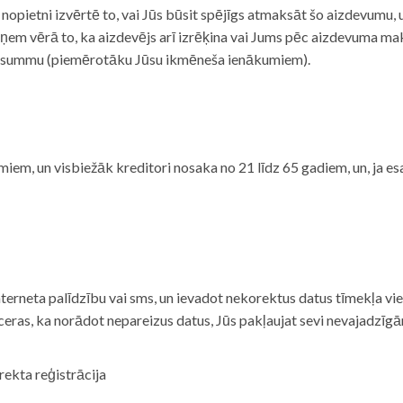
i nopietni izvērtē to, vai Jūs būsit spējīgs atmaksāt šo aizdevumu
m vērā to, ka aizdevējs arī izrēķina vai Jums pēc aizdevuma maks
 summu (piemērotāku Jūsu ikmēneša ienākumiem).
iem, un visbiežāk kreditori nosaka no 21 līdz 65 gadiem, un, ja es
nterneta palīdzību vai sms, un ievadot nekorektus datus tīmekļa vi
tceras, ka norādot nepareizus datus, Jūs pakļaujat sevi nevajadzī
rekta reģistrācija