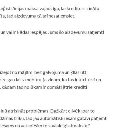
eģistrācijas maksa vajadzīga, lai kreditors zinātu
īta, tad aizdevumu tā arī nesaņemsiet.
s, un vai ir kādas iespējas Jums šo aizdevumu saņemt!
izejot no mājām, bez galvojuma un ķīlas utt.
gan lai tā nebūtu, ja zinām, ka tas ir ātri, ērti un
m, kādam tad nolūkam ir domāti ātrie kredīti
miņā atrisināt problēmas. Dažkārt cilvēki par to
lāmas triku, tad jau automātiski esam gatavi paņemt
ciešams un vai spēsim to savlaicīgi atmaksāt?