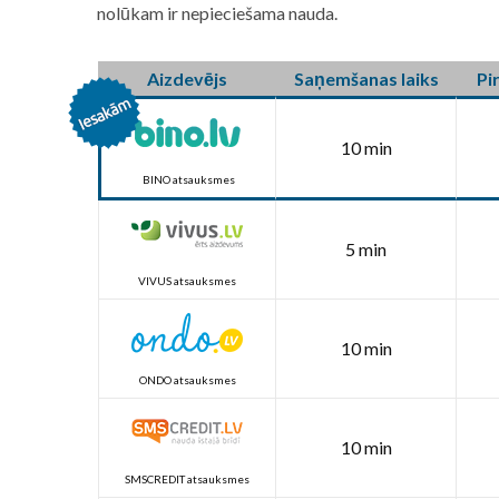
nolūkam ir nepieciešama nauda.
Aizdevējs
Saņemšanas laiks
Pi
10 min
BINO atsauksmes
5 min
VIVUS atsauksmes
10 min
ONDO atsauksmes
10 min
SMSCREDIT atsauksmes