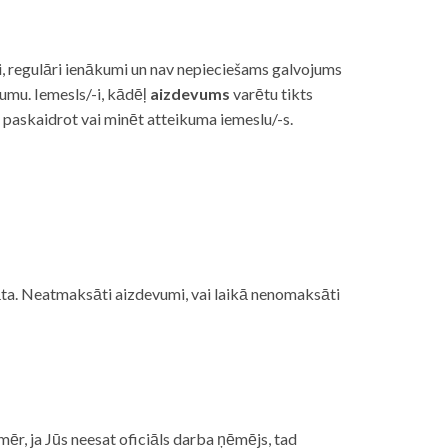
i, regulāri ienākumi un nav nepieciešams galvojums
vumu. Iemesls/-i, kādēļ
aizdevums
varētu tikts
s paskaidrot vai minēt atteikuma iemeslu/-s.
ojāta. Neatmaksāti aizdevumi, vai laikā nenomaksāti
mēr, ja Jūs neesat oficiāls darba ņēmējs, tad