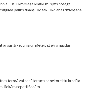
, un vai Jūsu ikmēneša ienākumi spēs nosegt
ājuma paliks finanšu līdzekļi ikdienas dzīvošanai.
at ārpus šī vecuma un pieteicāt ātro naudas
etnes formā vai nosūtot sms ar nekorektu kredīta
gām, liekām nepatikšanām.