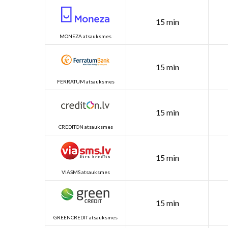
15 min
MONEZA atsauksmes
15 min
FERRATUM atsauksmes
15 min
CREDITON atsauksmes
15 min
VIASMS atsauksmes
15 min
GREENCREDIT atsauksmes