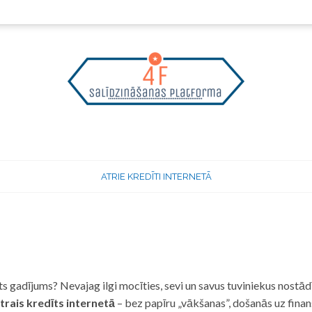
ATRIE KREDĪTI INTERNETĀ
 gadījums? Nevajag ilgi mocīties, sevi un savus tuviniekus nostādī
trais kredīts internetā
– bez papīru „vākšanas”, došanās uz fina