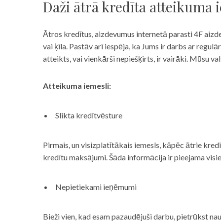
Daži ātrā kredīta atteikuma 
Ātros kredītus, aizdevumus internetā parasti 4F aizd
vai ķīla. Pastāv arī iespēja, ka Jums ir darbs ar reg
atteikts, vai vienkārši nepiešķirts, ir vairāki. Mūsu
Atteikuma iemesli:
Slikta kredītvēsture
Pirmais, un visizplatītākais iemesls, kāpēc ātrie kre
kredītu maksājumi. Šāda informācija ir pieejama visi
Nepietiekami ieņēmumi
Bieži vien, kad esam pazaudējuši darbu, pietrūkst nau