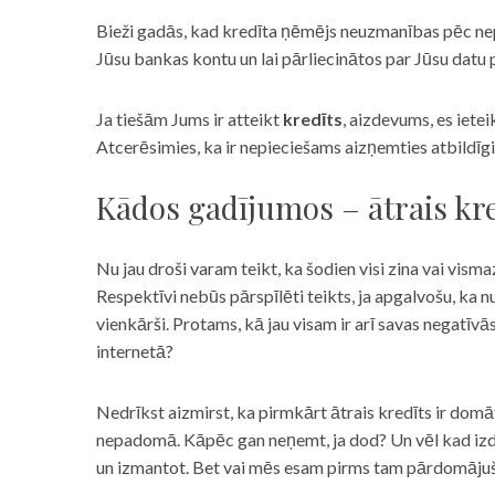
Bieži gadās, kad kredīta ņēmējs neuzmanības pēc nepar
Jūsu bankas kontu un lai pārliecinātos par Jūsu datu p
Ja tiešām Jums ir atteikt
kredīts
, aizdevums, es iete
Atcerēsimies, ka ir nepieciešams aizņemties atbildīgi
Kādos gadījumos – ātrais kre
Nu jau droši varam teikt, ka šodien visi zina vai vismaz
Respektīvi nebūs pārspīlēti teikts, ja apgalvošu, ka n
vienkārši. Protams, kā jau visam ir arī savas negatīv
internetā?
Nedrīkst aizmirst, ka pirmkārt ātrais kredīts ir domāt
nepadomā. Kāpēc gan neņemt, ja dod? Un vēl kad izd
un izmantot. Bet vai mēs esam pirms tam pārdomājuši 