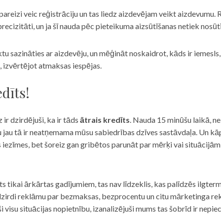
eizi veic reģistrāciju un tas liedz aizdevējam veikt aizdevumu. R
recizitāti, un ja šī nauda pēc pieteikuma aizsūtīšanas netiek nosūt
iktu sazināties ar aizdevēju, un mēģināt noskaidrot, kāds ir iemesl
, izvērtējot atmaksas iespējas.
dīts!
 ir dzirdējuši, ka ir tāds
ātrais kredīts
. Nauda 15 minūšu laikā, ne
u jau tā ir neatņemama mūsu sabiedrības dzīves sastāvdaļa. Un kāpēc 
ās iezīmes, bet šoreiz gan gribētos parunāt par mērķi vai situācijā
s tikai ārkārtas gadījumiem, tas nav līdzeklis, kas palīdzēs ilgter
zirdi reklāmu par bezmaksas, bezprocentu un citu mārketinga rek
visu situācijas nopietnību, izanalizējuši mums tas šobrīd ir nepie