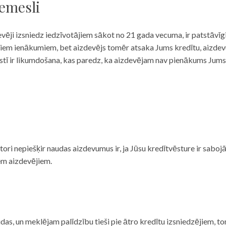
iemesli
evēji izsniedz iedzīvotājiem sākot no 21 gada vecuma, ir patstāvīg
ulāriem ienākumiem, bet aizdevējs tomēr atsaka Jums kredītu, aizde
 valstī ir likumdošana, kas paredz, ka aizdevējam nav pienākums Jum
ditori nepiešķir naudas aizdevumus ir, ja Jūsu kredītvēsture ir sab
em aizdevējiem.
das, un meklējam palīdzību tieši pie ātro kredītu izsniedzējiem, to