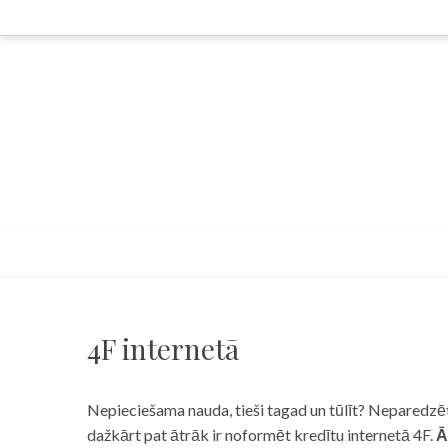
Skip
to
content
4F internetā
Nepieciešama nauda, tieši tagad un tūlīt? Neparedzēts
dažkārt pat ātrāk ir noformēt kredītu internetā 4F.
Ā