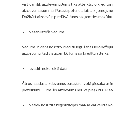
visticamāk aizdevumu Jums tiks atteikts, jo kreditor
aizdevuma summu. Parasti potenciālais aizņēmējs neņe
Dažkārt aizdevējs piedāvā Jums aizņemties mazāku
Neatbilstošs vecums
Vecums ir viens no ātro kredītu iegūšanas ierobežojum
aizdevumu, tad visticamāk Jums šo kredītu atteiks.
Ievadīti nekorekti dati
Ātros naudas aizdevumus parasti cilvēki piesaka ar i
pieteikumu, Jums šis aizdevums netiks piešķirts. Jāa
Netiek nosūtīta reģistrācijas maksa vai veikta ko