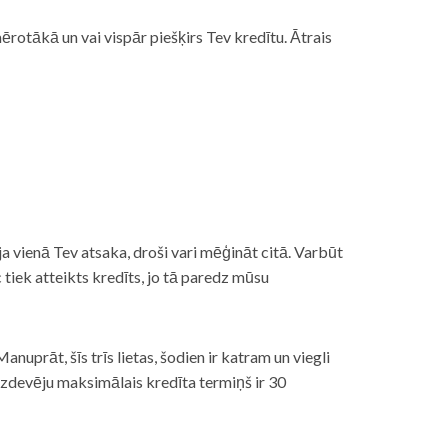
rotākā un vai vispār piešķirs Tev kredītu. Ātrais
āt, ja vienā Tev atsaka, droši vari mēģināt citā. Varbūt
iek atteikts kredīts, jo tā paredz mūsu
nuprāt, šīs trīs lietas, šodien ir katram un viegli
izdevēju maksimālais kredīta termiņš ir 30