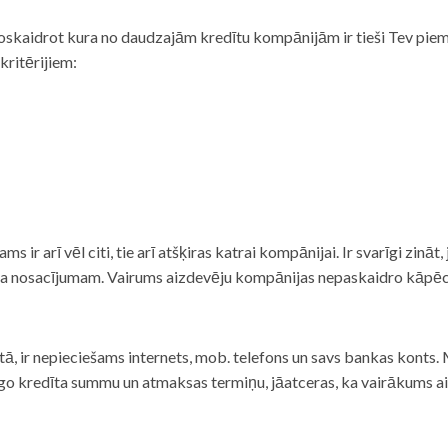
noskaidrot kura no daudzajām kredītu kompānijām ir tieši Tev piemē
 kritērijiem:
tams ir arī vēl citi, tie arī atšķiras katrai kompānijai. Ir svarīgi zin
nta nosacījumam. Vairums aizdevēju kompānijas nepaskaidro kāpēc t
ā, ir nepieciešams internets, mob. telefons un savs bankas konts. Ma
dzīgo kredīta summu un atmaksas termiņu, jāatceras, ka vairākums a