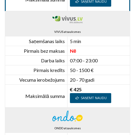
SAŅEMT NAUDU
VIVUS atsauksmes
Saņemšanas laiks
5 min
Pirmais bez maksas
Nē
Darba laiks
07:00 - 23:00
Pirmais kredīts
50 - 1500 €
Vecuma ierobežojums
20 - 70 gadi
€ 425
Maksimālā summa
SAŅEMT NAUDU
ONDO atsauksmes