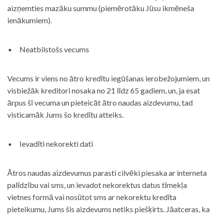
aizņemties mazāku summu (piemērotāku Jūsu ikmēneša
ienākumiem).
Neatbilstošs vecums
Vecums ir viens no ātro kredītu iegūšanas ierobežojumiem, un
visbiežāk kreditori nosaka no 21 līdz 65 gadiem, un, ja esat
ārpus šī vecuma un pieteicāt ātro naudas aizdevumu, tad
visticamāk Jums šo kredītu atteiks.
Ievadīti nekorekti dati
Ātros naudas aizdevumus parasti cilvēki piesaka ar interneta
palīdzību vai sms, un ievadot nekorektus datus tīmekļa
vietnes formā vai nosūtot sms ar nekorektu kredīta
pieteikumu, Jums šis aizdevums netiks piešķirts. Jāatceras, ka