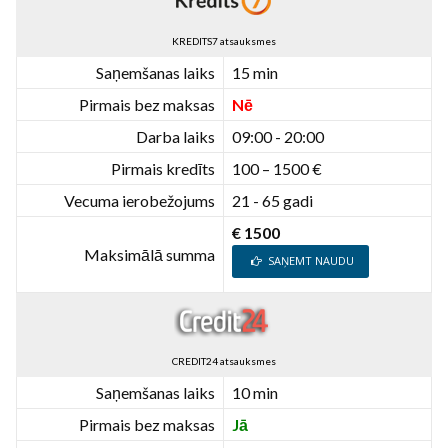
KREDITS7 atsauksmes
Saņemšanas laiks
15 min
Pirmais bez maksas
Nē
Darba laiks
09:00 - 20:00
Pirmais kredīts
100 – 1500 €
Vecuma ierobežojums
21 - 65 gadi
€ 1500
Maksimālā summa
SAŅEMT NAUDU
CREDIT24 atsauksmes
Saņemšanas laiks
10 min
Pirmais bez maksas
Jā