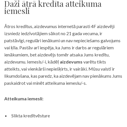
Daži ātrā kredīta atteikuma
iemesli
Ātros kredītus, aizdevumus internetā parasti 4F aizdevēji
izsniedz iedzīvotājiem sākot no 21 gada vecuma, ir
patstāvīgi, regulāri ienākumi un nav nepieciešams galvojums
vai ķīla. Pastāv arī iespēja, ka Jums ir darbs ar regulāriem
ienākumiem, bet aizdevējs tomēr atsaka Jums kredītu,
aizdevumu. Iemesls/-i, kādēļ
aizdevums
varētu tikts
atteikts, vai vienkārši nepiešķirts, ir vairāki. Mūsu valstī ir
likumdošana, kas paredz, ka aizdevējam nav pienākums Jums
paskaidrot vai minēt atteikuma iemeslu/-s.
Atteikuma iemesli:
Slikta kredītvēsture