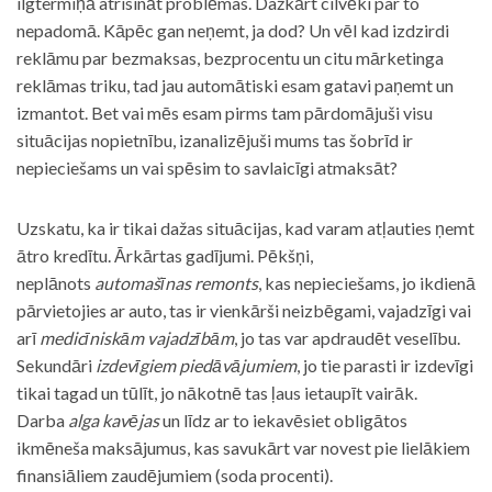
ilgtermiņā atrisināt problēmas. Dažkārt cilvēki par to
nepadomā. Kāpēc gan neņemt, ja dod? Un vēl kad izdzirdi
reklāmu par bezmaksas, bezprocentu un citu mārketinga
reklāmas triku, tad jau automātiski esam gatavi paņemt un
izmantot. Bet vai mēs esam pirms tam pārdomājuši visu
situācijas nopietnību, izanalizējuši mums tas šobrīd ir
nepieciešams un vai spēsim to savlaicīgi atmaksāt?
Uzskatu, ka ir tikai dažas situācijas, kad varam atļauties ņemt
ātro kredītu. Ārkārtas gadījumi. Pēkšņi,
neplānots
automašīnas remonts
, kas nepieciešams, jo ikdienā
pārvietojies ar auto, tas ir vienkārši neizbēgami, vajadzīgi vai
arī
medicīniskām vajadzībām
, jo tas var apdraudēt veselību.
Sekundāri
izdevīgiem piedāvājumiem
, jo tie parasti ir izdevīgi
tikai tagad un tūlīt, jo nākotnē tas ļaus ietaupīt vairāk.
Darba
alga kavējas
un līdz ar to iekavēsiet obligātos
ikmēneša maksājumus, kas savukārt var novest pie lielākiem
finansiāliem zaudējumiem (soda procenti).