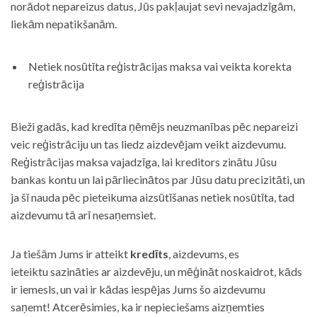
norādot nepareizus datus, Jūs pakļaujat sevi nevajadzīgām,
liekām nepatikšanām.
Netiek nosūtīta reģistrācijas maksa vai veikta korekta
reģistrācija
Bieži gadās, kad kredīta ņēmējs neuzmanības pēc nepareizi
veic reģistrāciju un tas liedz aizdevējam veikt aizdevumu.
Reģistrācijas maksa vajadzīga, lai kreditors zinātu Jūsu
bankas kontu un lai pārliecinātos par Jūsu datu precizitāti, un
ja šī nauda pēc pieteikuma aizsūtīšanas netiek nosūtīta, tad
aizdevumu tā arī nesaņemsiet.
Ja tiešām Jums ir atteikt
kredīts
, aizdevums, es
ieteiktu sazināties ar aizdevēju, un mēģināt noskaidrot, kāds
ir iemesls, un vai ir kādas iespējas Jums šo aizdevumu
saņemt! Atcerēsimies, ka ir nepieciešams aizņemties