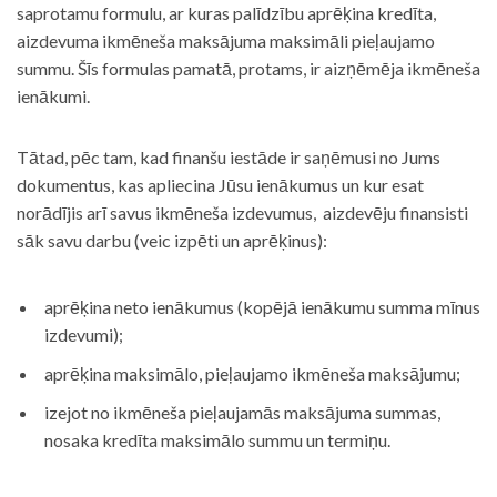
saprotamu formulu, ar kuras palīdzību aprēķina kredīta,
aizdevuma ikmēneša maksājuma maksimāli pieļaujamo
summu. Šīs formulas pamatā, protams, ir aizņēmēja ikmēneša
ienākumi.
Tātad, pēc tam, kad finanšu iestāde ir saņēmusi no Jums
dokumentus, kas apliecina Jūsu ienākumus un kur esat
norādījis arī savus ikmēneša izdevumus, aizdevēju finansisti
sāk savu darbu (veic izpēti un aprēķinus):
aprēķina neto ienākumus (kopējā ienākumu summa mīnus
izdevumi);
aprēķina maksimālo, pieļaujamo ikmēneša maksājumu;
izejot no ikmēneša pieļaujamās maksājuma summas,
nosaka kredīta maksimālo summu un termiņu.