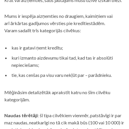
Krāt vai aizņemties, šāds jautājums mūsu dzīvē izskan bieži.
Mums ir iespēja aizņemties no draugiem, kaimiņiem vai
arī ārkārtas gadījumos vērsties pie kredītiestādēm.
Varam sadalīt trīs kategorijās cilvēkus:
kas ir gatavi ņemt kredītu;
kuri izmanto aizdevumu tikai tad, kad tas ir absolūti
nepieciešams;
tie, kas cenšas pa visu varu nekļūt par – parādnieku.
Mēģināsim detalizētāk aprakstīt katru no šīm cilvēku
kategorijām.
Naudas tērētāji
: šī tipa cilvēkiem vienmēr, patstāvīgi ir par
maz naudas, neatkarīgi no tā cik makā būs (100 vai 10 000) ir