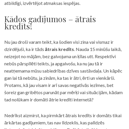
atbildīgi, izvērtējot atmaksas iespējas.
Kādos gadījumos – ātrais
kredīts!
Nu jau droši varam teikt, ka šodien visi zina vai vismaz ir
dzirdējuši, ka ir tāds
ātrais kredīts
. Nauda 15 minūšu laikā,
neizejot no mājām, bez galvojuma un ķīlas utt. Respektīvi
nebūs pārspīlēti teikts, ja apgalvošu, ka nu jau tā ir
neatņemama mūsu sabiedrības dzīves sastāvdaļa. Un kāpēc
gan lai tā nebūtu, ja zinām, ka tas ir ātri, ērti un vienkārši.
Protams, kā jau visam ir arī savas negatīvās iezīmes, bet
šoreiz gan gribētos parunāt par mērķi vai situācijām, kādam
tad nolūkam ir domāti ātrie kredīti internetā?
Nedrīkst aizmirst, ka pirmkārt ātrais kredīts ir domāts tikai
ārkārtas gadījumiem, tas nav līdzeklis, kas palīdzēs