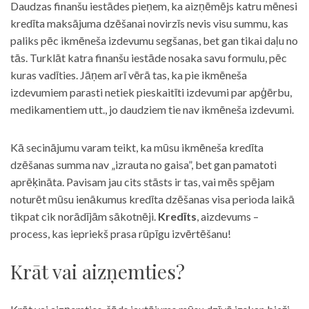
Daudzas finanšu iestādes pieņem, ka aizņēmējs katru mēnesi
kredīta maksājuma dzēšanai novirzīs nevis visu summu, kas
paliks pēc ikmēneša izdevumu segšanas, bet gan tikai daļu no
tās. Turklāt katra finanšu iestāde nosaka savu formulu, pēc
kuras vadīties. Jāņem arī vērā tas, ka pie ikmēneša
izdevumiem parasti netiek pieskaitīti izdevumi par apģērbu,
medikamentiem utt., jo daudziem tie nav ikmēneša izdevumi.
Kā secinājumu varam teikt, ka mūsu ikmēneša kredīta
dzēšanas summa nav „izrauta no gaisa”, bet gan pamatoti
aprēķināta. Pavisam jau cits stāsts ir tas, vai mēs spējam
noturēt mūsu ienākumus kredīta dzēšanas visa perioda laikā
tikpat cik norādījām sākotnēji.
Kredīts
, aizdevums –
process, kas iepriekš prasa rūpīgu izvērtēšanu!
Krāt vai aizņemties?