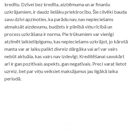
kredītu. Dzīvei bez kredīta, aizņēmuma un ar finanšu
uzkrājumiem, ir daudz lielāku priekšrocību. Šie cilvēki bauda
savu dzīvi apzinoties, ka parādu nav, nav nepieciešams
atmaksāt aizdevumu, budžets ir pilnībā viņu rīcībā un
process uzkrāšana ir norma. Pie trūkumiem var vienīgi
atzīmēt laikietilpīgumu, kas nepieciešams uzkrājot, jo kārotā
manta var ar laiku palikt divreiz dārgāka vai arī var vairs
nebūt aktuāla, kas vairs nav izdevīgi. Kreditēšanai savukārt
arī ir gan pozitīvais aspekts, gan negatīvais. Preci varat lietot
uzreiz, bet par viņu veiksiet maksājumus jau ilgākā laika
periodā.