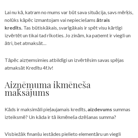
Lai nu kā, katram no mums var būt sava situācija, savs mērķis,
nolūks kāpēc izmantojam vai nepieciešams
ātrais
kredīts.
Tas būtiskākais, svarīgākais ir spēt visu kārtīgi
izvērtēt un tikai tad rīkoties. Jo zinām, ka paņemt ir viegli un
ātri, bet atmaksāt…
Tāpēc aizņemsimies atbildīgi un izvērtēsim savas spējas
atmaksāt Kredītu 4f.lv!
Aizņēmuma ikmēneša
maksājums
Kāds ir maksimāli pieļaujamais kredīts,
aizdevums
summas
izteiksmē? Un kāda ir tā ikmēneša dzēšanas summa?
Visbiežāk finanšu iestādes pielieto elementāru un viegli