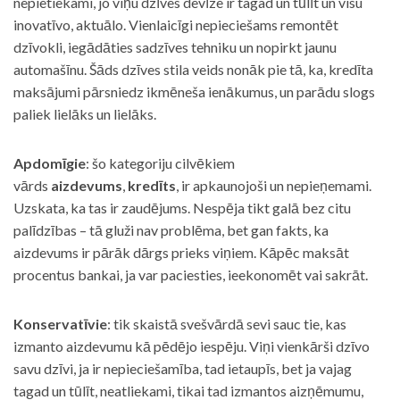
nepietiekami, jo viņu dzīves devīze ir tagad un tūlīt un visu
inovatīvo, aktuālo. Vienlaicīgi nepieciešams remontēt
dzīvokli, iegādāties sadzīves tehniku un nopirkt jaunu
automašīnu. Šāds dzīves stila veids nonāk pie tā, ka, kredīta
maksājumi pārsniedz ikmēneša ienākumus, un parādu slogs
paliek lielāks un lielāks.
Apdomīgie
: šo kategoriju cilvēkiem
vārds
aizdevums
,
kredīts
, ir apkaunojoši un nepieņemami.
Uzskata, ka tas ir zaudējums. Nespēja tikt galā bez citu
palīdzības – tā gluži nav problēma, bet gan fakts, ka
aizdevums ir pārāk dārgs prieks viņiem. Kāpēc maksāt
procentus bankai, ja var paciesties, ieekonomēt vai sakrāt.
Konservatīvie
: tik skaistā svešvārdā sevi sauc tie, kas
izmanto aizdevumu kā pēdējo iespēju. Viņi vienkārši dzīvo
savu dzīvi, ja ir nepieciešamība, tad ietaupīs, bet ja vajag
tagad un tūlīt, neatliekami, tikai tad izmantos aizņēmumu,