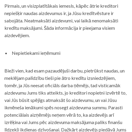
Pirmais, un visizplatītākais iemesls, kāpēc ātrie kreditori
nepiešķir naudas aizdevumus ir, ja Jūsu kredītvēsture ir
sabojāta. Neatmaksāti aizdevumi, vai laikā nenomaksāti
kredītu maksājumi. Šāda informācija ir pieejama visiem
aizdevējiem.
Nepietiekami ieņēmumi
Bieži vien, kad esam pazaudējuši darbu, pietrūkst naudas, un
meklējam palīdzību tieši pie ātro kredītu izsniedzējiem,
tomēr, ja Jūs neesat oficiāls darba ņēmējs, tad visticamāk
aizdevumu Jums tiks atteikts, jo kreditori nopietni izvērtē to,
vai Jūs būsit spējīgs atmaksāt šo aizdevumu, un vai Jūsu
ikmēneša ienākumi spēs nosegt aizdevuma summu. Parasti
potenciālais aizņēmējs neņem vērā to, ka aizdevējs arī
izrēķina vai Jums pēc aizdevuma maksājuma paliks finanšu
līdzekļi ikdienas dzīvošanai. Dažkārt aizdevējs piedāvā Jums