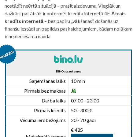
nostādīt neērtā situācijā – prasīt aizdevumu. Vieglāk un
dažkārt pat ātrāk ir noformēt kredītu internetā 4F.
Ātrais
kredīts internetā
– bez papīru „vākšanas”, došanās uz
finanšu iestādi un papildus paskaidrojumiem, kādam nolūkam
ir nepieciešama nauda.
BINO atsauksmes
Saņemšanas laiks
10 min
Pirmais bez maksas
Jā
Darba laiks
07:00 - 23:00
Pirmais kredīts
50 - 300 €
Vecuma ierobežojums
20 - 70 gadi
€ 425
Maksimālā summa