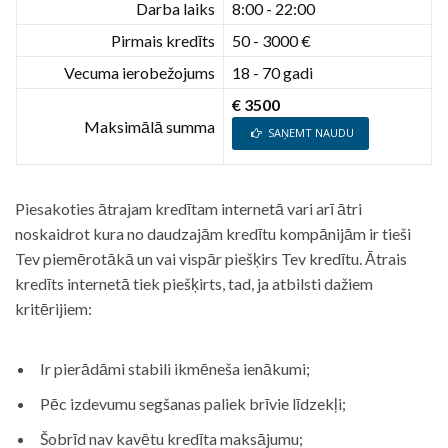
Darba laiks
8:00 - 22:00
Pirmais kredīts
50 - 3000 €
Vecuma ierobežojums
18 - 70 gadi
€ 3500
Maksimālā summa
SAŅEMT NAUDU
Piesakoties ātrajam kredītam internetā vari arī ātri
noskaidrot kura no daudzajām kredītu kompānijām ir tieši
Tev piemērotākā un vai vispār piešķirs Tev kredītu. Ātrais
kredīts internetā tiek piešķirts, tad, ja atbilsti dažiem
kritērijiem:
Ir pierādāmi stabili ikmēneša ienākumi;
Pēc izdevumu segšanas paliek brīvie līdzekļi;
Šobrīd nav kavētu kredīta maksājumu;