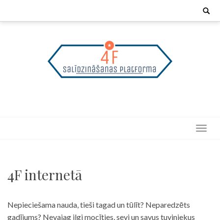
Skip
Search
for:
to
content
4F internetā
Nepieciešama nauda, tieši tagad un tūlīt? Neparedzēts
gadījums? Nevajag ilgi mocīties, sevi un savus tuviniekus