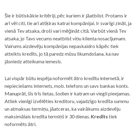
Šie ir būtiskākie kritēriji, pēc kuriem ir jāatbilst. Protams ir
arī vēl citi, tie arī atšķiras katrai kompānijai. Ir svarīgi zināt, ja
vienā Tev atsaka, droši vari mēģināt citā. Varbūt vienā Tev
atsaka, jo Tavs vecums neatbilst viņu klienta nosacījumam.
Vairums aizdevēju kompānijas nepaskaidro kāpēc tiek
atteikts kredīts, jo tā paredz mūsu likumdošana, ka nav
jāsniedz atteikuma iemesls.
Lai vispār būtu iespēja noformēt ātro kredītu internetā, ir
nepieciešams internets, mob. telefons un savs bankas konts.
Manuprāt, šīs trīs lietas, šodien ir katram un viegli pieejamas.
Atliek vienīgi izvēlēties kreditoru, vajadzīgo kredīta summu
un atmaksas termiņu, jāatceras, ka vairākums aizdevēju
maksimālais kredīta termiņš ir 30 dienas.
Kredīts
tiek
noformēts ātri.