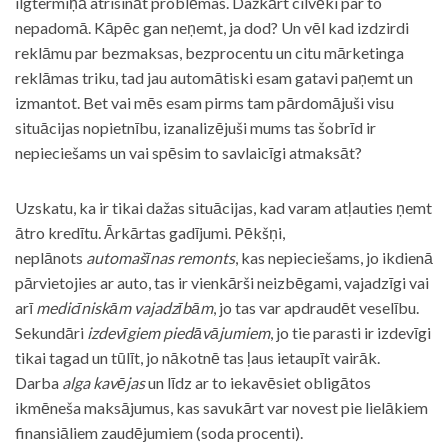
ilgtermiņā atrisināt problēmas. Dažkārt cilvēki par to
nepadomā. Kāpēc gan neņemt, ja dod? Un vēl kad izdzirdi
reklāmu par bezmaksas, bezprocentu un citu mārketinga
reklāmas triku, tad jau automātiski esam gatavi paņemt un
izmantot. Bet vai mēs esam pirms tam pārdomājuši visu
situācijas nopietnību, izanalizējuši mums tas šobrīd ir
nepieciešams un vai spēsim to savlaicīgi atmaksāt?
Uzskatu, ka ir tikai dažas situācijas, kad varam atļauties ņemt
ātro kredītu. Ārkārtas gadījumi. Pēkšņi,
neplānots
automašīnas remonts
, kas nepieciešams, jo ikdienā
pārvietojies ar auto, tas ir vienkārši neizbēgami, vajadzīgi vai
arī
medicīniskām vajadzībām
, jo tas var apdraudēt veselību.
Sekundāri
izdevīgiem piedāvājumiem
, jo tie parasti ir izdevīgi
tikai tagad un tūlīt, jo nākotnē tas ļaus ietaupīt vairāk.
Darba
alga kavējas
un līdz ar to iekavēsiet obligātos
ikmēneša maksājumus, kas savukārt var novest pie lielākiem
finansiāliem zaudējumiem (soda procenti).