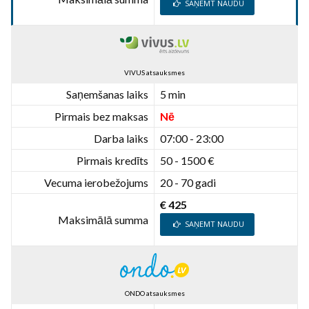
SAŅEMT NAUDU
VIVUS atsauksmes
Saņemšanas laiks
5 min
Pirmais bez maksas
Nē
Darba laiks
07:00 - 23:00
Pirmais kredīts
50 - 1500 €
Vecuma ierobežojums
20 - 70 gadi
€ 425
Maksimālā summa
SAŅEMT NAUDU
ONDO atsauksmes