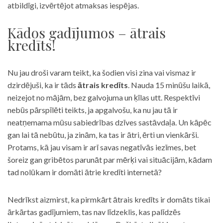
atbildīgi, izvērtējot atmaksas iespējas.
Kādos gadījumos – ātrais
kredīts!
Nu jau droši varam teikt, ka šodien visi zina vai vismaz ir
dzirdējuši, ka ir tāds
ātrais kredīts
. Nauda 15 minūšu laikā,
neizejot no mājām, bez galvojuma un ķīlas utt. Respektīvi
nebūs pārspīlēti teikts, ja apgalvošu, ka nu jau tā ir
neatņemama mūsu sabiedrības dzīves sastāvdaļa. Un kāpēc
gan lai tā nebūtu, ja zinām, ka tas ir ātri, ērti un vienkārši.
Protams, kā jau visam ir arī savas negatīvās iezīmes, bet
šoreiz gan gribētos parunāt par mērķi vai situācijām, kādam
tad nolūkam ir domāti ātrie kredīti internetā?
Nedrīkst aizmirst, ka pirmkārt ātrais kredīts ir domāts tikai
ārkārtas gadījumiem, tas nav līdzeklis, kas palīdzēs