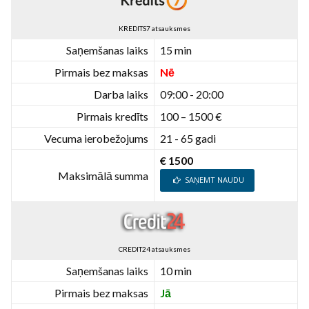
KREDITS7 atsauksmes
Saņemšanas laiks
15 min
Pirmais bez maksas
Nē
Darba laiks
09:00 - 20:00
Pirmais kredīts
100 – 1500 €
Vecuma ierobežojums
21 - 65 gadi
€ 1500
Maksimālā summa
SAŅEMT NAUDU
CREDIT24 atsauksmes
Saņemšanas laiks
10 min
Pirmais bez maksas
Jā