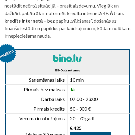
nostādīt neērtā situācijā – prasīt aizdevumu. Vieglāk un
dažkārt pat ātrāk ir noformēt kredītu internetā 4F.
Ātrais
kredīts internetā
– bez papīru „vākšanas”, došanās uz
finanšu iestādi un papildus paskaidrojumiem, kādam nolūkam
ir nepieciešama nauda.
BINO atsauksmes
Saņemšanas laiks
10 min
Pirmais bez maksas
Jā
Darba laiks
07:00 - 23:00
Pirmais kredīts
50 - 300 €
Vecuma ierobežojums
20 - 70 gadi
€ 425
Maksimālā summa