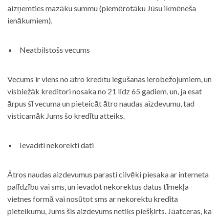
aizņemties mazāku summu (piemērotāku Jūsu ikmēneša
ienākumiem).
Neatbilstošs vecums
Vecums ir viens no ātro kredītu iegūšanas ierobežojumiem, un
visbiežāk kreditori nosaka no 21 līdz 65 gadiem, un, ja esat
ārpus šī vecuma un pieteicāt ātro naudas aizdevumu, tad
visticamāk Jums šo kredītu atteiks.
Ievadīti nekorekti dati
Ātros naudas aizdevumus parasti cilvēki piesaka ar interneta
palīdzību vai sms, un ievadot nekorektus datus tīmekļa
vietnes formā vai nosūtot sms ar nekorektu kredīta
pieteikumu, Jums šis aizdevums netiks piešķirts. Jāatceras, ka