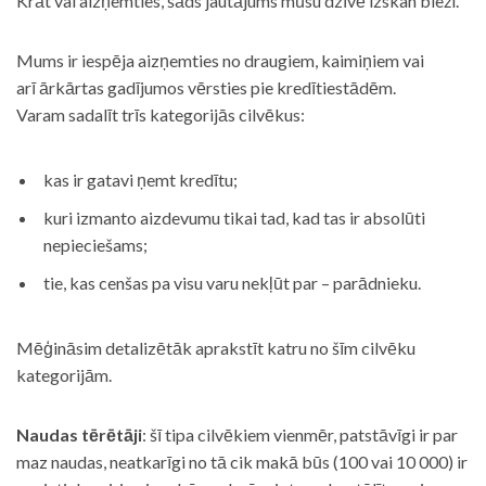
Krāt vai aizņemties, šāds jautājums mūsu dzīvē izskan bieži.
Mums ir iespēja aizņemties no draugiem, kaimiņiem vai
arī ārkārtas gadījumos vērsties pie kredītiestādēm.
Varam sadalīt trīs kategorijās cilvēkus:
kas ir gatavi ņemt kredītu;
kuri izmanto aizdevumu tikai tad, kad tas ir absolūti
nepieciešams;
tie, kas cenšas pa visu varu nekļūt par – parādnieku.
Mēģināsim detalizētāk aprakstīt katru no šīm cilvēku
kategorijām.
Naudas tērētāji
: šī tipa cilvēkiem vienmēr, patstāvīgi ir par
maz naudas, neatkarīgi no tā cik makā būs (100 vai 10 000) ir