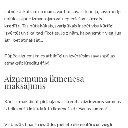
Lai nu kā, katram no mums var būt sava situācija, savs mērķis,
nolūks kāpēc izmantojam vai nepieciešams
ātrais
kredīts.
Tas būtiskākais, svarīgākais ir spēt visu kārtīgi
izvērtēt un tikai tad rīkoties. Jo zinām, ka paņemt ir viegli un
ātri, bet atmaksāt…
Tāpēc aizņemsimies atbildīgi un izvērtēsim savas spējas
atmaksāt Kredītu 4f.lv!
Aizņēmuma ikmēneša
maksājums
Kāds ir maksimāli pieļaujamais kredīts,
aizdevums
summas
izteiksmē? Un kāda ir tā ikmēneša dzēšanas summa?
Visbiežāk finanšu iestādes pielieto elementāru un viegli