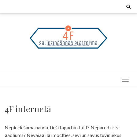
Skip
Search
for:
to
content
4F internetā
Nepieciešama nauda, tieši tagad un tūlīt? Neparedzēts
gadījums? Nevajag ilgi mocīties, sevi un savus tuviniekus