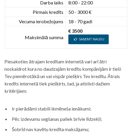
Darba laiks
8:00 - 22:00
Pirmais kredīts
50 - 3000 €
Vecuma ierobežojums
18 - 70 gadi
€ 3500
Maksimālā summa
SAŅEMT NAUDU
Piesakoties ātrajam kredītam internetā vari arī ātri
noskaidrot kura no daudzajām kredītu kompānijām ir tieši
Tev piemērotākā un vai vispār piešķirs Tev kredītu. Ātrais
kredīts internetā tiek piešķirts, tad, ja atbilsti dažiem
kritērijiem:
Ir pierādāmi stabili ikmēneša ienākumi;
Pēc izdevumu segšanas paliek brīvie līdzekļi;
Šobrīd nav kavētu kredīta maksājumu;