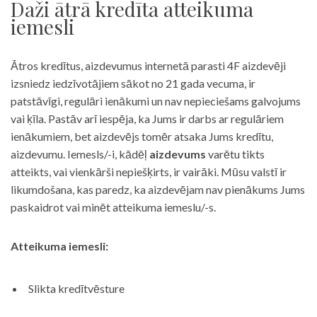
Daži ātrā kredīta atteikuma
iemesli
Ātros kredītus, aizdevumus internetā parasti 4F aizdevēji
izsniedz iedzīvotājiem sākot no 21 gada vecuma, ir
patstāvīgi, regulāri ienākumi un nav nepieciešams galvojums
vai ķīla. Pastāv arī iespēja, ka Jums ir darbs ar regulāriem
ienākumiem, bet aizdevējs tomēr atsaka Jums kredītu,
aizdevumu. Iemesls/-i, kādēļ
aizdevums
varētu tikts
atteikts, vai vienkārši nepiešķirts, ir vairāki. Mūsu valstī ir
likumdošana, kas paredz, ka aizdevējam nav pienākums Jums
paskaidrot vai minēt atteikuma iemeslu/-s.
Atteikuma iemesli:
Slikta kredītvēsture