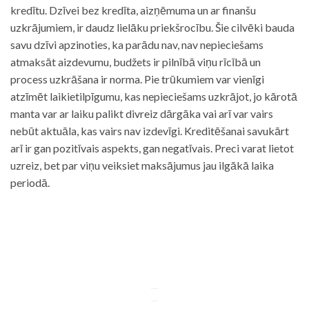
kredītu. Dzīvei bez kredīta, aizņēmuma un ar finanšu
uzkrājumiem, ir daudz lielāku priekšrocību. Šie cilvēki bauda
savu dzīvi apzinoties, ka parādu nav, nav nepieciešams
atmaksāt aizdevumu, budžets ir pilnībā viņu rīcībā un
process uzkrāšana ir norma. Pie trūkumiem var vienīgi
atzīmēt laikietilpīgumu, kas nepieciešams uzkrājot, jo kārotā
manta var ar laiku palikt divreiz dārgāka vai arī var vairs
nebūt aktuāla, kas vairs nav izdevīgi. Kreditēšanai savukārt
arī ir gan pozitīvais aspekts, gan negatīvais. Preci varat lietot
uzreiz, bet par viņu veiksiet maksājumus jau ilgākā laika
periodā.