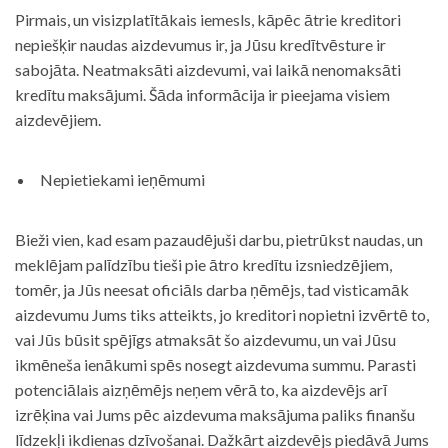
Pirmais, un visizplatītākais iemesls, kāpēc ātrie kreditori
nepiešķir naudas aizdevumus ir, ja Jūsu kredītvēsture ir
sabojāta. Neatmaksāti aizdevumi, vai laikā nenomaksāti
kredītu maksājumi. Šāda informācija ir pieejama visiem
aizdevējiem.
Nepietiekami ieņēmumi
Bieži vien, kad esam pazaudējuši darbu, pietrūkst naudas, un
meklējam palīdzību tieši pie ātro kredītu izsniedzējiem,
tomēr, ja Jūs neesat oficiāls darba ņēmējs, tad visticamāk
aizdevumu Jums tiks atteikts, jo kreditori nopietni izvērtē to,
vai Jūs būsit spējīgs atmaksāt šo aizdevumu, un vai Jūsu
ikmēneša ienākumi spēs nosegt aizdevuma summu. Parasti
potenciālais aizņēmējs neņem vērā to, ka aizdevējs arī
izrēķina vai Jums pēc aizdevuma maksājuma paliks finanšu
līdzekļi ikdienas dzīvošanai. Dažkārt aizdevējs piedāvā Jums