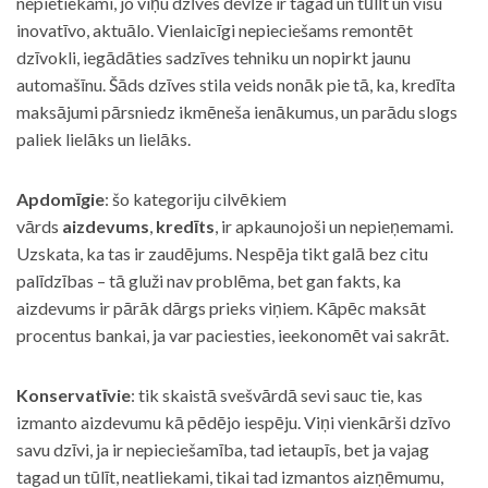
nepietiekami, jo viņu dzīves devīze ir tagad un tūlīt un visu
inovatīvo, aktuālo. Vienlaicīgi nepieciešams remontēt
dzīvokli, iegādāties sadzīves tehniku un nopirkt jaunu
automašīnu. Šāds dzīves stila veids nonāk pie tā, ka, kredīta
maksājumi pārsniedz ikmēneša ienākumus, un parādu slogs
paliek lielāks un lielāks.
Apdomīgie
: šo kategoriju cilvēkiem
vārds
aizdevums
,
kredīts
, ir apkaunojoši un nepieņemami.
Uzskata, ka tas ir zaudējums. Nespēja tikt galā bez citu
palīdzības – tā gluži nav problēma, bet gan fakts, ka
aizdevums ir pārāk dārgs prieks viņiem. Kāpēc maksāt
procentus bankai, ja var paciesties, ieekonomēt vai sakrāt.
Konservatīvie
: tik skaistā svešvārdā sevi sauc tie, kas
izmanto aizdevumu kā pēdējo iespēju. Viņi vienkārši dzīvo
savu dzīvi, ja ir nepieciešamība, tad ietaupīs, bet ja vajag
tagad un tūlīt, neatliekami, tikai tad izmantos aizņēmumu,