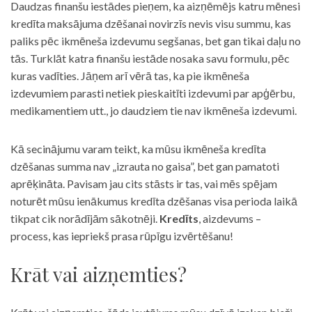
Daudzas finanšu iestādes pieņem, ka aizņēmējs katru mēnesi
kredīta maksājuma dzēšanai novirzīs nevis visu summu, kas
paliks pēc ikmēneša izdevumu segšanas, bet gan tikai daļu no
tās. Turklāt katra finanšu iestāde nosaka savu formulu, pēc
kuras vadīties. Jāņem arī vērā tas, ka pie ikmēneša
izdevumiem parasti netiek pieskaitīti izdevumi par apģērbu,
medikamentiem utt., jo daudziem tie nav ikmēneša izdevumi.
Kā secinājumu varam teikt, ka mūsu ikmēneša kredīta
dzēšanas summa nav „izrauta no gaisa”, bet gan pamatoti
aprēķināta. Pavisam jau cits stāsts ir tas, vai mēs spējam
noturēt mūsu ienākumus kredīta dzēšanas visa perioda laikā
tikpat cik norādījām sākotnēji.
Kredīts
, aizdevums –
process, kas iepriekš prasa rūpīgu izvērtēšanu!
Krāt vai aizņemties?