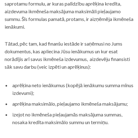
saprotamu formulu, ar kuras palīdzību aprēķina kredīta,
aizdevuma ikmēneša maksājuma maksimāli pieļaujamo
summu. Šīs formulas pamatā, protams, ir aizņēmēja ikmēneša
ienākumi.
Tātad, pēc tam, kad finanšu iestāde ir saņēmusi no Jums
dokumentus, kas apliecina Jūsu ienākumus un kur esat
norādījis arī savus ikmēneša izdevumus, aizdevēju finansisti
sāk savu darbu (veic izpēti un aprēķinus):
aprēķina neto ienākumus (kopējā ienākumu summa mīnus
izdevumi);
aprēķina maksimālo, pieļaujamo ikmēneša maksājumu;
izejot no ikmēneša pieļaujamās maksājuma summas,
nosaka kredīta maksimālo summu un termiņu.