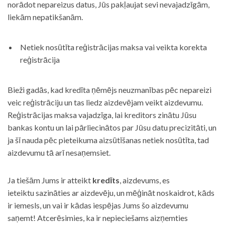
norādot nepareizus datus, Jūs pakļaujat sevi nevajadzīgām,
liekām nepatikšanām.
Netiek nosūtīta reģistrācijas maksa vai veikta korekta
reģistrācija
Bieži gadās, kad kredīta ņēmējs neuzmanības pēc nepareizi
veic reģistrāciju un tas liedz aizdevējam veikt aizdevumu.
Reģistrācijas maksa vajadzīga, lai kreditors zinātu Jūsu
bankas kontu un lai pārliecinātos par Jūsu datu precizitāti, un
ja šī nauda pēc pieteikuma aizsūtīšanas netiek nosūtīta, tad
aizdevumu tā arī nesaņemsiet.
Ja tiešām Jums ir atteikt
kredīts
, aizdevums, es
ieteiktu sazināties ar aizdevēju, un mēģināt noskaidrot, kāds
ir iemesls, un vai ir kādas iespējas Jums šo aizdevumu
saņemt! Atcerēsimies, ka ir nepieciešams aizņemties