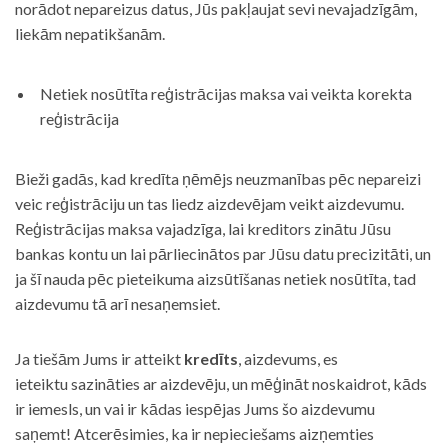
norādot nepareizus datus, Jūs pakļaujat sevi nevajadzīgām,
liekām nepatikšanām.
Netiek nosūtīta reģistrācijas maksa vai veikta korekta
reģistrācija
Bieži gadās, kad kredīta ņēmējs neuzmanības pēc nepareizi
veic reģistrāciju un tas liedz aizdevējam veikt aizdevumu.
Reģistrācijas maksa vajadzīga, lai kreditors zinātu Jūsu
bankas kontu un lai pārliecinātos par Jūsu datu precizitāti, un
ja šī nauda pēc pieteikuma aizsūtīšanas netiek nosūtīta, tad
aizdevumu tā arī nesaņemsiet.
Ja tiešām Jums ir atteikt
kredīts
, aizdevums, es
ieteiktu sazināties ar aizdevēju, un mēģināt noskaidrot, kāds
ir iemesls, un vai ir kādas iespējas Jums šo aizdevumu
saņemt! Atcerēsimies, ka ir nepieciešams aizņemties