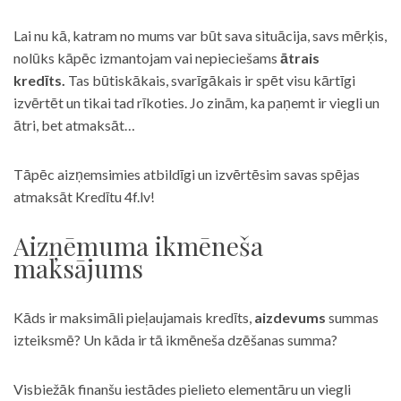
Lai nu kā, katram no mums var būt sava situācija, savs mērķis,
nolūks kāpēc izmantojam vai nepieciešams
ātrais
kredīts.
Tas būtiskākais, svarīgākais ir spēt visu kārtīgi
izvērtēt un tikai tad rīkoties. Jo zinām, ka paņemt ir viegli un
ātri, bet atmaksāt…
Tāpēc aizņemsimies atbildīgi un izvērtēsim savas spējas
atmaksāt Kredītu 4f.lv!
Aizņēmuma ikmēneša
maksājums
Kāds ir maksimāli pieļaujamais kredīts,
aizdevums
summas
izteiksmē? Un kāda ir tā ikmēneša dzēšanas summa?
Visbiežāk finanšu iestādes pielieto elementāru un viegli