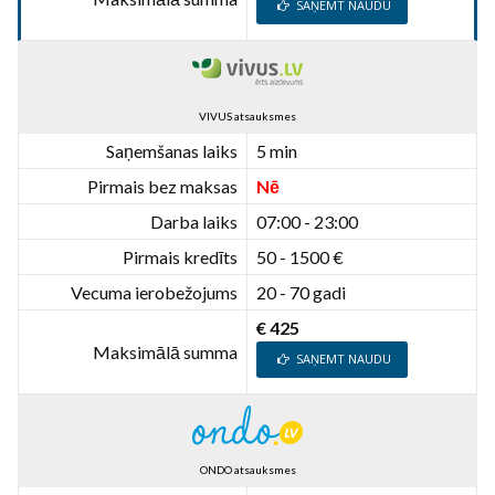
SAŅEMT NAUDU
VIVUS atsauksmes
Saņemšanas laiks
5 min
Pirmais bez maksas
Nē
Darba laiks
07:00 - 23:00
Pirmais kredīts
50 - 1500 €
Vecuma ierobežojums
20 - 70 gadi
€ 425
Maksimālā summa
SAŅEMT NAUDU
ONDO atsauksmes