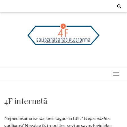
Skip
Search
for:
to
content
4F internetā
Nepieciešama nauda, tieši tagad un tūlīt? Neparedzēts
gadījums? Nevajag ilgi mocīties, sevi un savus tuviniekus