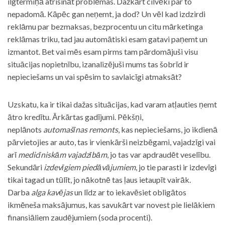
ilgtermiņā atrisināt problēmas. Dažkārt cilvēki par to
nepadomā. Kāpēc gan neņemt, ja dod? Un vēl kad izdzirdi
reklāmu par bezmaksas, bezprocentu un citu mārketinga
reklāmas triku, tad jau automātiski esam gatavi paņemt un
izmantot. Bet vai mēs esam pirms tam pārdomājuši visu
situācijas nopietnību, izanalizējuši mums tas šobrīd ir
nepieciešams un vai spēsim to savlaicīgi atmaksāt?
Uzskatu, ka ir tikai dažas situācijas, kad varam atļauties ņemt
ātro kredītu. Ārkārtas gadījumi. Pēkšņi,
neplānots
automašīnas remonts
, kas nepieciešams, jo ikdienā
pārvietojies ar auto, tas ir vienkārši neizbēgami, vajadzīgi vai
arī
medicīniskām vajadzībām
, jo tas var apdraudēt veselību.
Sekundāri
izdevīgiem piedāvājumiem
, jo tie parasti ir izdevīgi
tikai tagad un tūlīt, jo nākotnē tas ļaus ietaupīt vairāk.
Darba
alga kavējas
un līdz ar to iekavēsiet obligātos
ikmēneša maksājumus, kas savukārt var novest pie lielākiem
finansiāliem zaudējumiem (soda procenti).