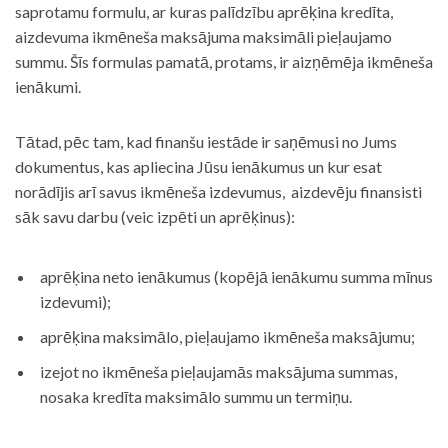
saprotamu formulu, ar kuras palīdzību aprēķina kredīta,
aizdevuma ikmēneša maksājuma maksimāli pieļaujamo
summu. Šīs formulas pamatā, protams, ir aizņēmēja ikmēneša
ienākumi.
Tātad, pēc tam, kad finanšu iestāde ir saņēmusi no Jums
dokumentus, kas apliecina Jūsu ienākumus un kur esat
norādījis arī savus ikmēneša izdevumus, aizdevēju finansisti
sāk savu darbu (veic izpēti un aprēķinus):
aprēķina neto ienākumus (kopējā ienākumu summa mīnus
izdevumi);
aprēķina maksimālo, pieļaujamo ikmēneša maksājumu;
izejot no ikmēneša pieļaujamās maksājuma summas,
nosaka kredīta maksimālo summu un termiņu.