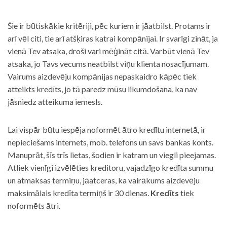
Šie ir būtiskākie kritēriji, pēc kuriem ir jāatbilst. Protams ir
arī vēl citi, tie arī atšķiras katrai kompānijai. Ir svarīgi zināt, ja
vienā Tev atsaka, droši vari mēģināt citā. Varbūt vienā Tev
atsaka, jo Tavs vecums neatbilst viņu klienta nosacījumam.
Vairums aizdevēju kompānijas nepaskaidro kāpēc tiek
atteikts kredīts, jo tā paredz mūsu likumdošana, ka nav
jāsniedz atteikuma iemesls.
Lai vispār būtu iespēja noformēt ātro kredītu internetā, ir
nepieciešams internets, mob. telefons un savs bankas konts.
Manuprāt, šīs trīs lietas, šodien ir katram un viegli pieejamas.
Atliek vienīgi izvēlēties kreditoru, vajadzīgo kredīta summu
un atmaksas termiņu, jāatceras, ka vairākums aizdevēju
maksimālais kredīta termiņš ir 30 dienas.
Kredīts
tiek
noformēts ātri.