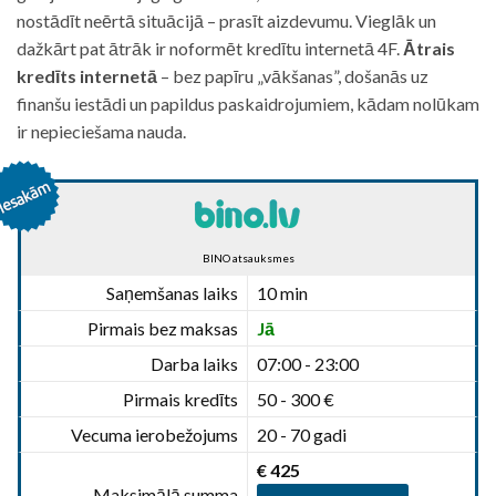
nostādīt neērtā situācijā – prasīt aizdevumu. Vieglāk un
dažkārt pat ātrāk ir noformēt kredītu internetā 4F.
Ātrais
kredīts internetā
– bez papīru „vākšanas”, došanās uz
finanšu iestādi un papildus paskaidrojumiem, kādam nolūkam
ir nepieciešama nauda.
BINO atsauksmes
Saņemšanas laiks
10 min
Pirmais bez maksas
Jā
Darba laiks
07:00 - 23:00
Pirmais kredīts
50 - 300 €
Vecuma ierobežojums
20 - 70 gadi
€ 425
Maksimālā summa