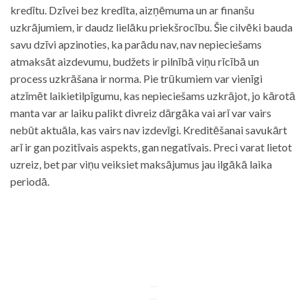
kredītu. Dzīvei bez kredīta, aizņēmuma un ar finanšu
uzkrājumiem, ir daudz lielāku priekšrocību. Šie cilvēki bauda
savu dzīvi apzinoties, ka parādu nav, nav nepieciešams
atmaksāt aizdevumu, budžets ir pilnībā viņu rīcībā un
process uzkrāšana ir norma. Pie trūkumiem var vienīgi
atzīmēt laikietilpīgumu, kas nepieciešams uzkrājot, jo kārotā
manta var ar laiku palikt divreiz dārgāka vai arī var vairs
nebūt aktuāla, kas vairs nav izdevīgi. Kreditēšanai savukārt
arī ir gan pozitīvais aspekts, gan negatīvais. Preci varat lietot
uzreiz, bet par viņu veiksiet maksājumus jau ilgākā laika
periodā.