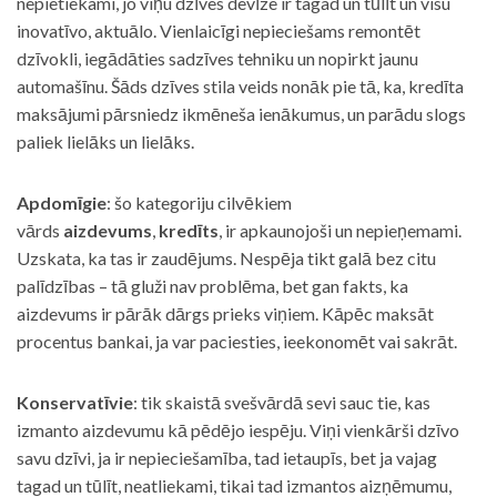
nepietiekami, jo viņu dzīves devīze ir tagad un tūlīt un visu
inovatīvo, aktuālo. Vienlaicīgi nepieciešams remontēt
dzīvokli, iegādāties sadzīves tehniku un nopirkt jaunu
automašīnu. Šāds dzīves stila veids nonāk pie tā, ka, kredīta
maksājumi pārsniedz ikmēneša ienākumus, un parādu slogs
paliek lielāks un lielāks.
Apdomīgie
: šo kategoriju cilvēkiem
vārds
aizdevums
,
kredīts
, ir apkaunojoši un nepieņemami.
Uzskata, ka tas ir zaudējums. Nespēja tikt galā bez citu
palīdzības – tā gluži nav problēma, bet gan fakts, ka
aizdevums ir pārāk dārgs prieks viņiem. Kāpēc maksāt
procentus bankai, ja var paciesties, ieekonomēt vai sakrāt.
Konservatīvie
: tik skaistā svešvārdā sevi sauc tie, kas
izmanto aizdevumu kā pēdējo iespēju. Viņi vienkārši dzīvo
savu dzīvi, ja ir nepieciešamība, tad ietaupīs, bet ja vajag
tagad un tūlīt, neatliekami, tikai tad izmantos aizņēmumu,