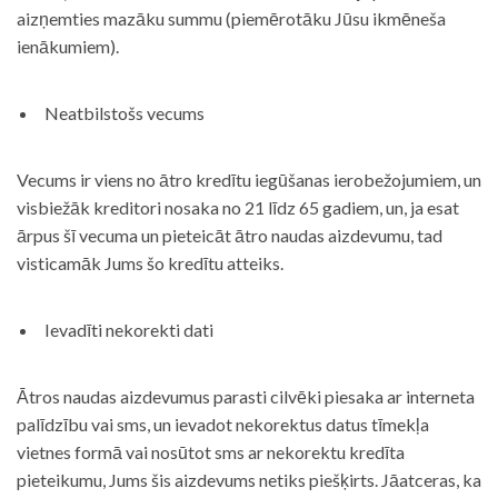
aizņemties mazāku summu (piemērotāku Jūsu ikmēneša
ienākumiem).
Neatbilstošs vecums
Vecums ir viens no ātro kredītu iegūšanas ierobežojumiem, un
visbiežāk kreditori nosaka no 21 līdz 65 gadiem, un, ja esat
ārpus šī vecuma un pieteicāt ātro naudas aizdevumu, tad
visticamāk Jums šo kredītu atteiks.
Ievadīti nekorekti dati
Ātros naudas aizdevumus parasti cilvēki piesaka ar interneta
palīdzību vai sms, un ievadot nekorektus datus tīmekļa
vietnes formā vai nosūtot sms ar nekorektu kredīta
pieteikumu, Jums šis aizdevums netiks piešķirts. Jāatceras, ka