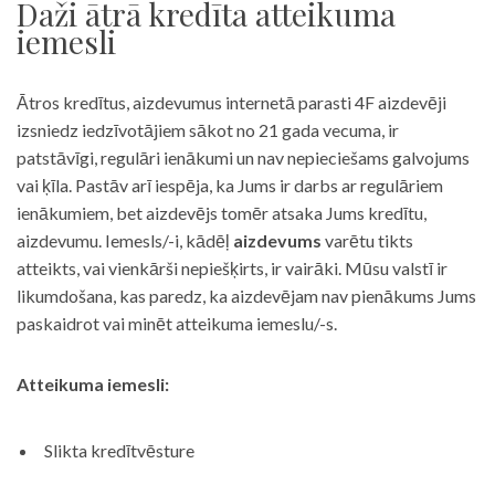
Daži ātrā kredīta atteikuma
iemesli
Ātros kredītus, aizdevumus internetā parasti 4F aizdevēji
izsniedz iedzīvotājiem sākot no 21 gada vecuma, ir
patstāvīgi, regulāri ienākumi un nav nepieciešams galvojums
vai ķīla. Pastāv arī iespēja, ka Jums ir darbs ar regulāriem
ienākumiem, bet aizdevējs tomēr atsaka Jums kredītu,
aizdevumu. Iemesls/-i, kādēļ
aizdevums
varētu tikts
atteikts, vai vienkārši nepiešķirts, ir vairāki. Mūsu valstī ir
likumdošana, kas paredz, ka aizdevējam nav pienākums Jums
paskaidrot vai minēt atteikuma iemeslu/-s.
Atteikuma iemesli:
Slikta kredītvēsture