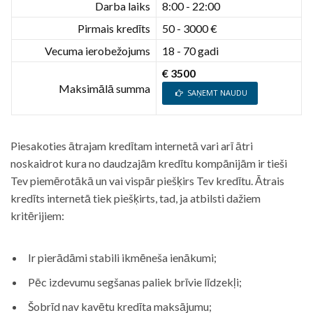
Darba laiks
8:00 - 22:00
Pirmais kredīts
50 - 3000 €
Vecuma ierobežojums
18 - 70 gadi
€ 3500
Maksimālā summa
SAŅEMT NAUDU
Piesakoties ātrajam kredītam internetā vari arī ātri
noskaidrot kura no daudzajām kredītu kompānijām ir tieši
Tev piemērotākā un vai vispār piešķirs Tev kredītu. Ātrais
kredīts internetā tiek piešķirts, tad, ja atbilsti dažiem
kritērijiem:
Ir pierādāmi stabili ikmēneša ienākumi;
Pēc izdevumu segšanas paliek brīvie līdzekļi;
Šobrīd nav kavētu kredīta maksājumu;