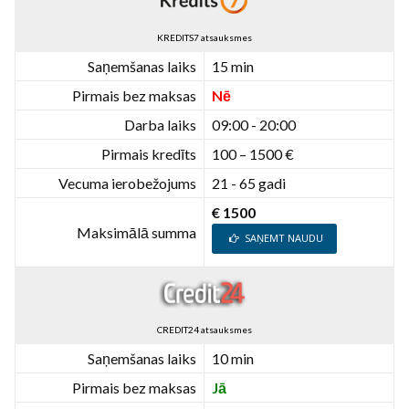
KREDITS7 atsauksmes
Saņemšanas laiks
15 min
Pirmais bez maksas
Nē
Darba laiks
09:00 - 20:00
Pirmais kredīts
100 – 1500 €
Vecuma ierobežojums
21 - 65 gadi
€ 1500
Maksimālā summa
SAŅEMT NAUDU
CREDIT24 atsauksmes
Saņemšanas laiks
10 min
Pirmais bez maksas
Jā