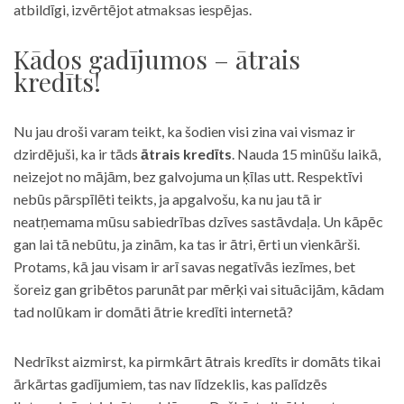
atbildīgi, izvērtējot atmaksas iespējas.
Kādos gadījumos – ātrais
kredīts!
Nu jau droši varam teikt, ka šodien visi zina vai vismaz ir
dzirdējuši, ka ir tāds
ātrais kredīts
. Nauda 15 minūšu laikā,
neizejot no mājām, bez galvojuma un ķīlas utt. Respektīvi
nebūs pārspīlēti teikts, ja apgalvošu, ka nu jau tā ir
neatņemama mūsu sabiedrības dzīves sastāvdaļa. Un kāpēc
gan lai tā nebūtu, ja zinām, ka tas ir ātri, ērti un vienkārši.
Protams, kā jau visam ir arī savas negatīvās iezīmes, bet
šoreiz gan gribētos parunāt par mērķi vai situācijām, kādam
tad nolūkam ir domāti ātrie kredīti internetā?
Nedrīkst aizmirst, ka pirmkārt ātrais kredīts ir domāts tikai
ārkārtas gadījumiem, tas nav līdzeklis, kas palīdzēs