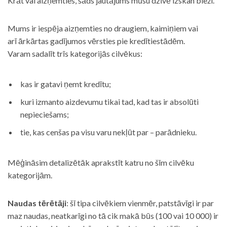
Krāt vai aizņemties, šāds jautājums mūsu dzīvē izskan bieži.
Mums ir iespēja aizņemties no draugiem, kaimiņiem vai
arī ārkārtas gadījumos vērsties pie kredītiestādēm.
Varam sadalīt trīs kategorijās cilvēkus:
kas ir gatavi ņemt kredītu;
kuri izmanto aizdevumu tikai tad, kad tas ir absolūti
nepieciešams;
tie, kas cenšas pa visu varu nekļūt par – parādnieku.
Mēģināsim detalizētāk aprakstīt katru no šīm cilvēku
kategorijām.
Naudas tērētāji
: šī tipa cilvēkiem vienmēr, patstāvīgi ir par
maz naudas, neatkarīgi no tā cik makā būs (100 vai 10 000) ir