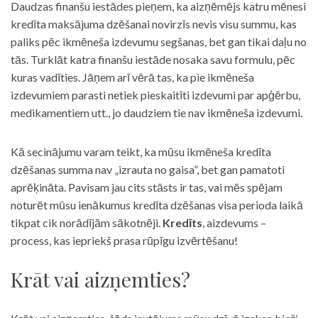
Daudzas finanšu iestādes pieņem, ka aizņēmējs katru mēnesi
kredīta maksājuma dzēšanai novirzīs nevis visu summu, kas
paliks pēc ikmēneša izdevumu segšanas, bet gan tikai daļu no
tās. Turklāt katra finanšu iestāde nosaka savu formulu, pēc
kuras vadīties. Jāņem arī vērā tas, ka pie ikmēneša
izdevumiem parasti netiek pieskaitīti izdevumi par apģērbu,
medikamentiem utt., jo daudziem tie nav ikmēneša izdevumi.
Kā secinājumu varam teikt, ka mūsu ikmēneša kredīta
dzēšanas summa nav „izrauta no gaisa”, bet gan pamatoti
aprēķināta. Pavisam jau cits stāsts ir tas, vai mēs spējam
noturēt mūsu ienākumus kredīta dzēšanas visa perioda laikā
tikpat cik norādījām sākotnēji.
Kredīts
, aizdevums –
process, kas iepriekš prasa rūpīgu izvērtēšanu!
Krāt vai aizņemties?