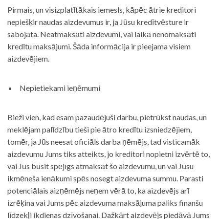
Pirmais, un visizplatītākais iemesls, kāpēc ātrie kreditori
nepiešķir naudas aizdevumus ir, ja Jūsu kredītvēsture ir
sabojāta. Neatmaksāti aizdevumi, vai laikā nenomaksāti
kredītu maksājumi. Šāda informācija ir pieejama visiem
aizdevējiem.
Nepietiekami ieņēmumi
Bieži vien, kad esam pazaudējuši darbu, pietrūkst naudas, un
meklējam palīdzību tieši pie ātro kredītu izsniedzējiem,
tomēr, ja Jūs neesat oficiāls darba ņēmējs, tad visticamāk
aizdevumu Jums tiks atteikts, jo kreditori nopietni izvērtē to,
vai Jūs būsit spējīgs atmaksāt šo aizdevumu, un vai Jūsu
ikmēneša ienākumi spēs nosegt aizdevuma summu. Parasti
potenciālais aizņēmējs neņem vērā to, ka aizdevējs arī
izrēķina vai Jums pēc aizdevuma maksājuma paliks finanšu
līdzekļi ikdienas dzīvošanai. Dažkārt aizdevējs piedāvā Jums