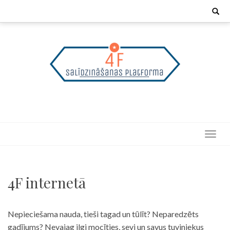
Skip
Search
for:
to
content
4F internetā
Nepieciešama nauda, tieši tagad un tūlīt? Neparedzēts
gadījums? Nevajag ilgi mocīties, sevi un savus tuviniekus