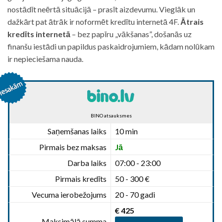
nostādīt neērtā situācijā – prasīt aizdevumu. Vieglāk un
dažkārt pat ātrāk ir noformēt kredītu internetā 4F.
Ātrais
kredīts internetā
– bez papīru „vākšanas”, došanās uz
finanšu iestādi un papildus paskaidrojumiem, kādam nolūkam
ir nepieciešama nauda.
BINO atsauksmes
Saņemšanas laiks
10 min
Pirmais bez maksas
Jā
Darba laiks
07:00 - 23:00
Pirmais kredīts
50 - 300 €
Vecuma ierobežojums
20 - 70 gadi
€ 425
Maksimālā summa