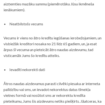
aizņemties mazāku summu (piemērotāku Jūsu ikmēneša
ienākumiem).
Neatbilstošs vecums
Vecums ir viens no ātro kredītu iegūšanas ierobežojumiem, un
visbiežāk kreditori nosaka no 21 līdz 65 gadiem, un, ja esat
ārpus šī vecuma un pieteicāt ātro naudas aizdevumu, tad
visticamāk Jums šo kredītu atteiks.
Ievadīti nekorekti dati
Ātros naudas aizdevumus parasti cilvēki piesaka ar interneta
palīdzību vai sms, un ievadot nekorektus datus tīmekļa
vietnes formā vai nosūtot sms ar nekorektu kredīta
pieteikumu, Jums šis aizdevums netiks piešķirts. Jāatceras, ka