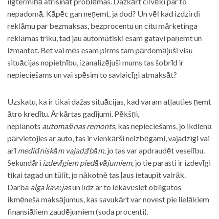
ilgtermiņā atrisināt problēmas. Dažkārt cilvēki par to
nepadomā. Kāpēc gan neņemt, ja dod? Un vēl kad izdzirdi
reklāmu par bezmaksas, bezprocentu un citu mārketinga
reklāmas triku, tad jau automātiski esam gatavi paņemt un
izmantot. Bet vai mēs esam pirms tam pārdomājuši visu
situācijas nopietnību, izanalizējuši mums tas šobrīd ir
nepieciešams un vai spēsim to savlaicīgi atmaksāt?
Uzskatu, ka ir tikai dažas situācijas, kad varam atļauties ņemt
ātro kredītu. Ārkārtas gadījumi. Pēkšņi,
neplānots
automašīnas remonts
, kas nepieciešams, jo ikdienā
pārvietojies ar auto, tas ir vienkārši neizbēgami, vajadzīgi vai
arī
medicīniskām vajadzībām
, jo tas var apdraudēt veselību.
Sekundāri
izdevīgiem piedāvājumiem
, jo tie parasti ir izdevīgi
tikai tagad un tūlīt, jo nākotnē tas ļaus ietaupīt vairāk.
Darba
alga kavējas
un līdz ar to iekavēsiet obligātos
ikmēneša maksājumus, kas savukārt var novest pie lielākiem
finansiāliem zaudējumiem (soda procenti).