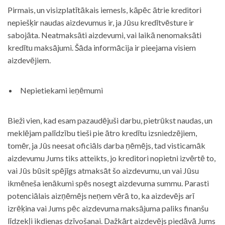
Pirmais, un visizplatītākais iemesls, kāpēc ātrie kreditori
nepiešķir naudas aizdevumus ir, ja Jūsu kredītvēsture ir
sabojāta. Neatmaksāti aizdevumi, vai laikā nenomaksāti
kredītu maksājumi. Šāda informācija ir pieejama visiem
aizdevējiem.
Nepietiekami ieņēmumi
Bieži vien, kad esam pazaudējuši darbu, pietrūkst naudas, un
meklējam palīdzību tieši pie ātro kredītu izsniedzējiem,
tomēr, ja Jūs neesat oficiāls darba ņēmējs, tad visticamāk
aizdevumu Jums tiks atteikts, jo kreditori nopietni izvērtē to,
vai Jūs būsit spējīgs atmaksāt šo aizdevumu, un vai Jūsu
ikmēneša ienākumi spēs nosegt aizdevuma summu. Parasti
potenciālais aizņēmējs neņem vērā to, ka aizdevējs arī
izrēķina vai Jums pēc aizdevuma maksājuma paliks finanšu
līdzekļi ikdienas dzīvošanai. Dažkārt aizdevējs piedāvā Jums