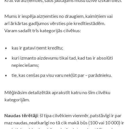
Krāt vai aizņemties, šāds jautājums mūsu dzīvē izskan bieži.
Mums ir iespēja aizņemties no draugiem, kaimiņiem vai
arī ārkārtas gadījumos vērsties pie kredītiestādēm.
Varam sadalīt trīs kategorijās cilvēkus:
kas ir gatavi ņemt kredītu;
kuri izmanto aizdevumu tikai tad, kad tas ir absolūti
nepieciešams;
tie, kas cenšas pa visu varu nekļūt par – parādnieku.
Mēģināsim detalizētāk aprakstīt katru no šīm cilvēku
kategorijām.
Naudas tērētāji
: šī tipa cilvēkiem vienmēr, patstāvīgi ir par
maz naudas, neatkarīgi no tā cik makā būs (100 vai 10 000) ir