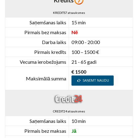
KREDITS7 atsauksmes
Saņemšanas laiks
15 min
Pirmais bez maksas
Nē
Darba laiks
09:00 - 20:00
Pirmais kredīts
100 – 1500 €
Vecuma ierobežojums
21 - 65 gadi
€ 1500
Maksimālā summa
SAŅEMT NAUDU
CREDIT24 atsauksmes
Saņemšanas laiks
10 min
Pirmais bez maksas
Jā