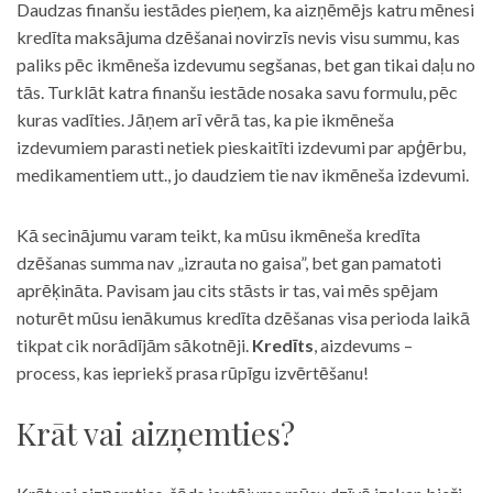
Daudzas finanšu iestādes pieņem, ka aizņēmējs katru mēnesi
kredīta maksājuma dzēšanai novirzīs nevis visu summu, kas
paliks pēc ikmēneša izdevumu segšanas, bet gan tikai daļu no
tās. Turklāt katra finanšu iestāde nosaka savu formulu, pēc
kuras vadīties. Jāņem arī vērā tas, ka pie ikmēneša
izdevumiem parasti netiek pieskaitīti izdevumi par apģērbu,
medikamentiem utt., jo daudziem tie nav ikmēneša izdevumi.
Kā secinājumu varam teikt, ka mūsu ikmēneša kredīta
dzēšanas summa nav „izrauta no gaisa”, bet gan pamatoti
aprēķināta. Pavisam jau cits stāsts ir tas, vai mēs spējam
noturēt mūsu ienākumus kredīta dzēšanas visa perioda laikā
tikpat cik norādījām sākotnēji.
Kredīts
, aizdevums –
process, kas iepriekš prasa rūpīgu izvērtēšanu!
Krāt vai aizņemties?