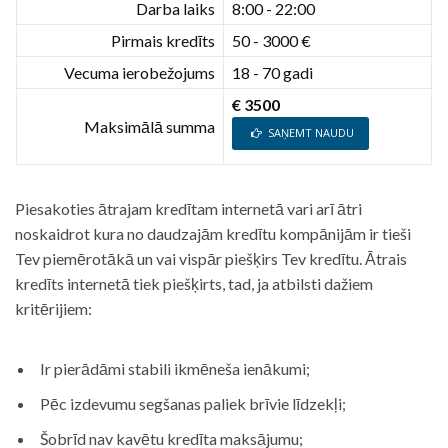
Darba laiks
8:00 - 22:00
Pirmais kredīts
50 - 3000 €
Vecuma ierobežojums
18 - 70 gadi
€ 3500
Maksimālā summa
SAŅEMT NAUDU
Piesakoties ātrajam kredītam internetā vari arī ātri
noskaidrot kura no daudzajām kredītu kompānijām ir tieši
Tev piemērotākā un vai vispār piešķirs Tev kredītu. Ātrais
kredīts internetā tiek piešķirts, tad, ja atbilsti dažiem
kritērijiem:
Ir pierādāmi stabili ikmēneša ienākumi;
Pēc izdevumu segšanas paliek brīvie līdzekļi;
Šobrīd nav kavētu kredīta maksājumu;