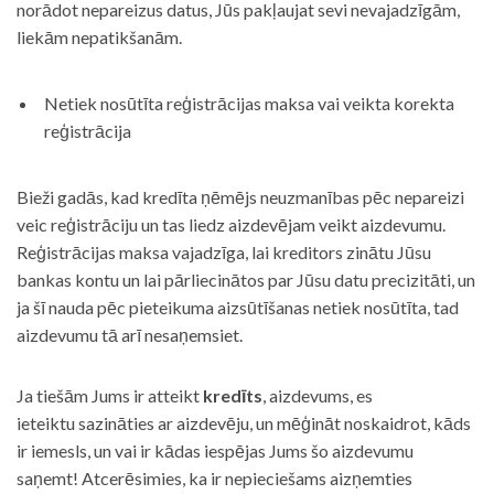
norādot nepareizus datus, Jūs pakļaujat sevi nevajadzīgām,
liekām nepatikšanām.
Netiek nosūtīta reģistrācijas maksa vai veikta korekta
reģistrācija
Bieži gadās, kad kredīta ņēmējs neuzmanības pēc nepareizi
veic reģistrāciju un tas liedz aizdevējam veikt aizdevumu.
Reģistrācijas maksa vajadzīga, lai kreditors zinātu Jūsu
bankas kontu un lai pārliecinātos par Jūsu datu precizitāti, un
ja šī nauda pēc pieteikuma aizsūtīšanas netiek nosūtīta, tad
aizdevumu tā arī nesaņemsiet.
Ja tiešām Jums ir atteikt
kredīts
, aizdevums, es
ieteiktu sazināties ar aizdevēju, un mēģināt noskaidrot, kāds
ir iemesls, un vai ir kādas iespējas Jums šo aizdevumu
saņemt! Atcerēsimies, ka ir nepieciešams aizņemties