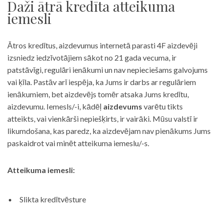
Daži ātrā kredīta atteikuma
iemesli
Ātros kredītus, aizdevumus internetā parasti 4F aizdevēji
izsniedz iedzīvotājiem sākot no 21 gada vecuma, ir
patstāvīgi, regulāri ienākumi un nav nepieciešams galvojums
vai ķīla. Pastāv arī iespēja, ka Jums ir darbs ar regulāriem
ienākumiem, bet aizdevējs tomēr atsaka Jums kredītu,
aizdevumu. Iemesls/-i, kādēļ
aizdevums
varētu tikts
atteikts, vai vienkārši nepiešķirts, ir vairāki. Mūsu valstī ir
likumdošana, kas paredz, ka aizdevējam nav pienākums Jums
paskaidrot vai minēt atteikuma iemeslu/-s.
Atteikuma iemesli:
Slikta kredītvēsture