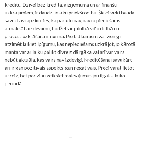
kredītu. Dzīvei bez kredīta, aizņēmuma un ar finanšu
uzkrājumiem, ir daudz lielāku priekšrocību. Šie cilvēki bauda
savu dzīvi apzinoties, ka parādu nav, nav nepieciešams
atmaksāt aizdevumu, budžets ir pilnībā viņu rīcībā un
process uzkrāšana ir norma. Pie trūkumiem var vienīgi
atzīmēt laikietilpīgumu, kas nepieciešams uzkrājot, jo kārotā
manta var ar laiku palikt divreiz dārgāka vai arī var vairs
nebūt aktuāla, kas vairs nav izdevīgi. Kreditēšanai savukārt
arī ir gan pozitīvais aspekts, gan negatīvais. Preci varat lietot
uzreiz, bet par viņu veiksiet maksājumus jau ilgākā laika
periodā.