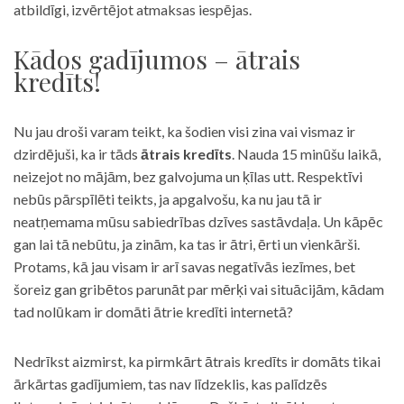
atbildīgi, izvērtējot atmaksas iespējas.
Kādos gadījumos – ātrais
kredīts!
Nu jau droši varam teikt, ka šodien visi zina vai vismaz ir
dzirdējuši, ka ir tāds
ātrais kredīts
. Nauda 15 minūšu laikā,
neizejot no mājām, bez galvojuma un ķīlas utt. Respektīvi
nebūs pārspīlēti teikts, ja apgalvošu, ka nu jau tā ir
neatņemama mūsu sabiedrības dzīves sastāvdaļa. Un kāpēc
gan lai tā nebūtu, ja zinām, ka tas ir ātri, ērti un vienkārši.
Protams, kā jau visam ir arī savas negatīvās iezīmes, bet
šoreiz gan gribētos parunāt par mērķi vai situācijām, kādam
tad nolūkam ir domāti ātrie kredīti internetā?
Nedrīkst aizmirst, ka pirmkārt ātrais kredīts ir domāts tikai
ārkārtas gadījumiem, tas nav līdzeklis, kas palīdzēs