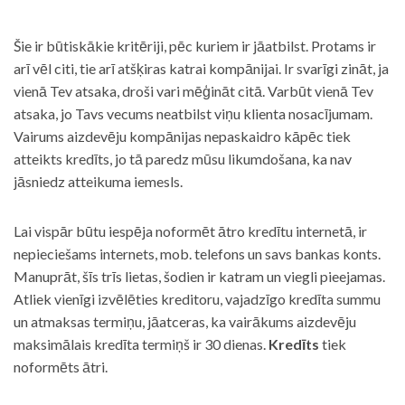
Šie ir būtiskākie kritēriji, pēc kuriem ir jāatbilst. Protams ir
arī vēl citi, tie arī atšķiras katrai kompānijai. Ir svarīgi zināt, ja
vienā Tev atsaka, droši vari mēģināt citā. Varbūt vienā Tev
atsaka, jo Tavs vecums neatbilst viņu klienta nosacījumam.
Vairums aizdevēju kompānijas nepaskaidro kāpēc tiek
atteikts kredīts, jo tā paredz mūsu likumdošana, ka nav
jāsniedz atteikuma iemesls.
Lai vispār būtu iespēja noformēt ātro kredītu internetā, ir
nepieciešams internets, mob. telefons un savs bankas konts.
Manuprāt, šīs trīs lietas, šodien ir katram un viegli pieejamas.
Atliek vienīgi izvēlēties kreditoru, vajadzīgo kredīta summu
un atmaksas termiņu, jāatceras, ka vairākums aizdevēju
maksimālais kredīta termiņš ir 30 dienas.
Kredīts
tiek
noformēts ātri.