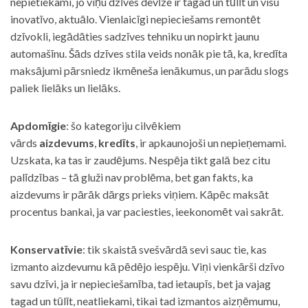
nepietiekami, jo viņu dzīves devīze ir tagad un tūlīt un visu
inovatīvo, aktuālo. Vienlaicīgi nepieciešams remontēt
dzīvokli, iegādāties sadzīves tehniku un nopirkt jaunu
automašīnu. Šāds dzīves stila veids nonāk pie tā, ka, kredīta
maksājumi pārsniedz ikmēneša ienākumus, un parādu slogs
paliek lielāks un lielāks.
Apdomīgie
: šo kategoriju cilvēkiem
vārds
aizdevums
,
kredīts
, ir apkaunojoši un nepieņemami.
Uzskata, ka tas ir zaudējums. Nespēja tikt galā bez citu
palīdzības – tā gluži nav problēma, bet gan fakts, ka
aizdevums ir pārāk dārgs prieks viņiem. Kāpēc maksāt
procentus bankai, ja var paciesties, ieekonomēt vai sakrāt.
Konservatīvie
: tik skaistā svešvārdā sevi sauc tie, kas
izmanto aizdevumu kā pēdējo iespēju. Viņi vienkārši dzīvo
savu dzīvi, ja ir nepieciešamība, tad ietaupīs, bet ja vajag
tagad un tūlīt, neatliekami, tikai tad izmantos aizņēmumu,