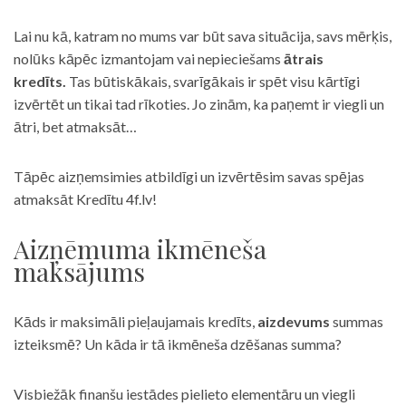
Lai nu kā, katram no mums var būt sava situācija, savs mērķis,
nolūks kāpēc izmantojam vai nepieciešams
ātrais
kredīts.
Tas būtiskākais, svarīgākais ir spēt visu kārtīgi
izvērtēt un tikai tad rīkoties. Jo zinām, ka paņemt ir viegli un
ātri, bet atmaksāt…
Tāpēc aizņemsimies atbildīgi un izvērtēsim savas spējas
atmaksāt Kredītu 4f.lv!
Aizņēmuma ikmēneša
maksājums
Kāds ir maksimāli pieļaujamais kredīts,
aizdevums
summas
izteiksmē? Un kāda ir tā ikmēneša dzēšanas summa?
Visbiežāk finanšu iestādes pielieto elementāru un viegli