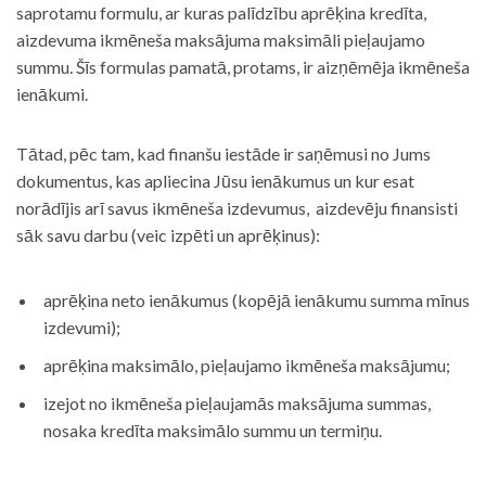
saprotamu formulu, ar kuras palīdzību aprēķina kredīta,
aizdevuma ikmēneša maksājuma maksimāli pieļaujamo
summu. Šīs formulas pamatā, protams, ir aizņēmēja ikmēneša
ienākumi.
Tātad, pēc tam, kad finanšu iestāde ir saņēmusi no Jums
dokumentus, kas apliecina Jūsu ienākumus un kur esat
norādījis arī savus ikmēneša izdevumus, aizdevēju finansisti
sāk savu darbu (veic izpēti un aprēķinus):
aprēķina neto ienākumus (kopējā ienākumu summa mīnus
izdevumi);
aprēķina maksimālo, pieļaujamo ikmēneša maksājumu;
izejot no ikmēneša pieļaujamās maksājuma summas,
nosaka kredīta maksimālo summu un termiņu.