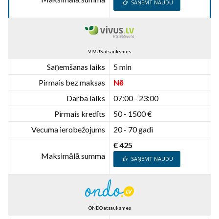
SAŅEMT NAUDU
VIVUS atsauksmes
Saņemšanas laiks
5 min
Pirmais bez maksas
Nē
Darba laiks
07:00 - 23:00
Pirmais kredīts
50 - 1500 €
Vecuma ierobežojums
20 - 70 gadi
€ 425
Maksimālā summa
SAŅEMT NAUDU
ONDO atsauksmes