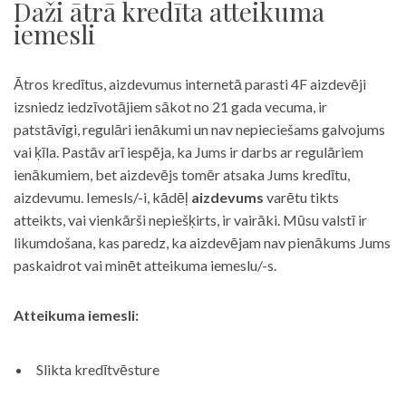
Daži ātrā kredīta atteikuma
iemesli
Ātros kredītus, aizdevumus internetā parasti 4F aizdevēji
izsniedz iedzīvotājiem sākot no 21 gada vecuma, ir
patstāvīgi, regulāri ienākumi un nav nepieciešams galvojums
vai ķīla. Pastāv arī iespēja, ka Jums ir darbs ar regulāriem
ienākumiem, bet aizdevējs tomēr atsaka Jums kredītu,
aizdevumu. Iemesls/-i, kādēļ
aizdevums
varētu tikts
atteikts, vai vienkārši nepiešķirts, ir vairāki. Mūsu valstī ir
likumdošana, kas paredz, ka aizdevējam nav pienākums Jums
paskaidrot vai minēt atteikuma iemeslu/-s.
Atteikuma iemesli:
Slikta kredītvēsture