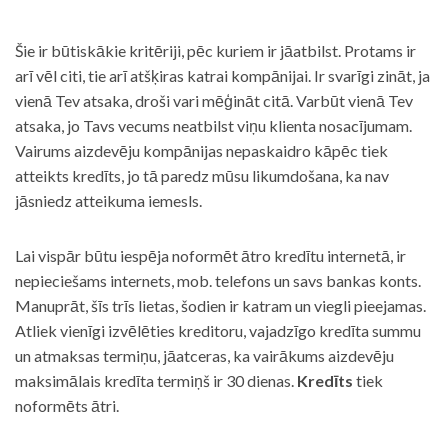
Šie ir būtiskākie kritēriji, pēc kuriem ir jāatbilst. Protams ir
arī vēl citi, tie arī atšķiras katrai kompānijai. Ir svarīgi zināt, ja
vienā Tev atsaka, droši vari mēģināt citā. Varbūt vienā Tev
atsaka, jo Tavs vecums neatbilst viņu klienta nosacījumam.
Vairums aizdevēju kompānijas nepaskaidro kāpēc tiek
atteikts kredīts, jo tā paredz mūsu likumdošana, ka nav
jāsniedz atteikuma iemesls.
Lai vispār būtu iespēja noformēt ātro kredītu internetā, ir
nepieciešams internets, mob. telefons un savs bankas konts.
Manuprāt, šīs trīs lietas, šodien ir katram un viegli pieejamas.
Atliek vienīgi izvēlēties kreditoru, vajadzīgo kredīta summu
un atmaksas termiņu, jāatceras, ka vairākums aizdevēju
maksimālais kredīta termiņš ir 30 dienas.
Kredīts
tiek
noformēts ātri.