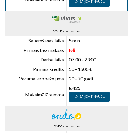
SAŅEMT NAUDU
VIVUS atsauksmes
Saņemšanas laiks
5 min
Pirmais bez maksas
Nē
Darba laiks
07:00 - 23:00
Pirmais kredīts
50 - 1500 €
Vecuma ierobežojums
20 - 70 gadi
€ 425
Maksimālā summa
SAŅEMT NAUDU
ONDO atsauksmes