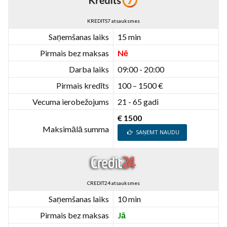
KREDITS7 atsauksmes
Saņemšanas laiks
15 min
Pirmais bez maksas
Nē
Darba laiks
09:00 - 20:00
Pirmais kredīts
100 – 1500 €
Vecuma ierobežojums
21 - 65 gadi
€ 1500
Maksimālā summa
SAŅEMT NAUDU
CREDIT24 atsauksmes
Saņemšanas laiks
10 min
Pirmais bez maksas
Jā