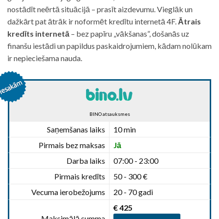
nostādīt neērtā situācijā – prasīt aizdevumu. Vieglāk un
dažkārt pat ātrāk ir noformēt kredītu internetā 4F.
Ātrais
kredīts internetā
– bez papīru „vākšanas”, došanās uz
finanšu iestādi un papildus paskaidrojumiem, kādam nolūkam
ir nepieciešama nauda.
BINO atsauksmes
Saņemšanas laiks
10 min
Pirmais bez maksas
Jā
Darba laiks
07:00 - 23:00
Pirmais kredīts
50 - 300 €
Vecuma ierobežojums
20 - 70 gadi
€ 425
Maksimālā summa