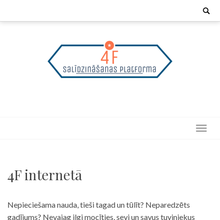
Skip
Search
for:
to
content
4F internetā
Nepieciešama nauda, tieši tagad un tūlīt? Neparedzēts
gadījums? Nevajag ilgi mocīties, sevi un savus tuviniekus