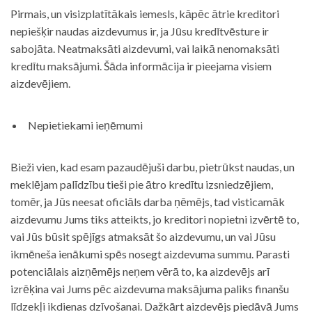
Pirmais, un visizplatītākais iemesls, kāpēc ātrie kreditori
nepiešķir naudas aizdevumus ir, ja Jūsu kredītvēsture ir
sabojāta. Neatmaksāti aizdevumi, vai laikā nenomaksāti
kredītu maksājumi. Šāda informācija ir pieejama visiem
aizdevējiem.
Nepietiekami ieņēmumi
Bieži vien, kad esam pazaudējuši darbu, pietrūkst naudas, un
meklējam palīdzību tieši pie ātro kredītu izsniedzējiem,
tomēr, ja Jūs neesat oficiāls darba ņēmējs, tad visticamāk
aizdevumu Jums tiks atteikts, jo kreditori nopietni izvērtē to,
vai Jūs būsit spējīgs atmaksāt šo aizdevumu, un vai Jūsu
ikmēneša ienākumi spēs nosegt aizdevuma summu. Parasti
potenciālais aizņēmējs neņem vērā to, ka aizdevējs arī
izrēķina vai Jums pēc aizdevuma maksājuma paliks finanšu
līdzekļi ikdienas dzīvošanai. Dažkārt aizdevējs piedāvā Jums