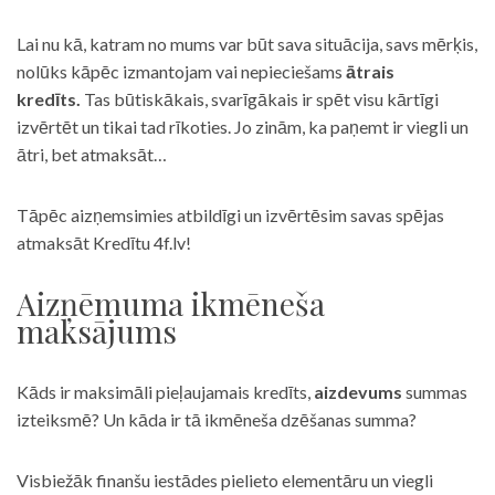
Lai nu kā, katram no mums var būt sava situācija, savs mērķis,
nolūks kāpēc izmantojam vai nepieciešams
ātrais
kredīts.
Tas būtiskākais, svarīgākais ir spēt visu kārtīgi
izvērtēt un tikai tad rīkoties. Jo zinām, ka paņemt ir viegli un
ātri, bet atmaksāt…
Tāpēc aizņemsimies atbildīgi un izvērtēsim savas spējas
atmaksāt Kredītu 4f.lv!
Aizņēmuma ikmēneša
maksājums
Kāds ir maksimāli pieļaujamais kredīts,
aizdevums
summas
izteiksmē? Un kāda ir tā ikmēneša dzēšanas summa?
Visbiežāk finanšu iestādes pielieto elementāru un viegli