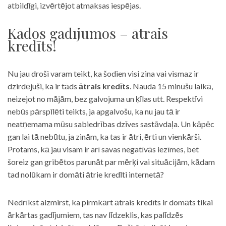
atbildīgi, izvērtējot atmaksas iespējas.
Kādos gadījumos – ātrais
kredīts!
Nu jau droši varam teikt, ka šodien visi zina vai vismaz ir
dzirdējuši, ka ir tāds
ātrais kredīts
. Nauda 15 minūšu laikā,
neizejot no mājām, bez galvojuma un ķīlas utt. Respektīvi
nebūs pārspīlēti teikts, ja apgalvošu, ka nu jau tā ir
neatņemama mūsu sabiedrības dzīves sastāvdaļa. Un kāpēc
gan lai tā nebūtu, ja zinām, ka tas ir ātri, ērti un vienkārši.
Protams, kā jau visam ir arī savas negatīvās iezīmes, bet
šoreiz gan gribētos parunāt par mērķi vai situācijām, kādam
tad nolūkam ir domāti ātrie kredīti internetā?
Nedrīkst aizmirst, ka pirmkārt ātrais kredīts ir domāts tikai
ārkārtas gadījumiem, tas nav līdzeklis, kas palīdzēs