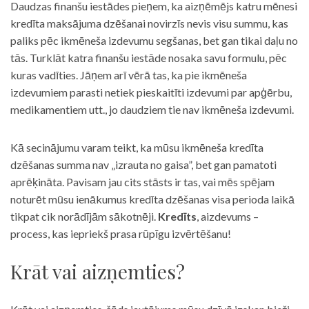
Daudzas finanšu iestādes pieņem, ka aizņēmējs katru mēnesi
kredīta maksājuma dzēšanai novirzīs nevis visu summu, kas
paliks pēc ikmēneša izdevumu segšanas, bet gan tikai daļu no
tās. Turklāt katra finanšu iestāde nosaka savu formulu, pēc
kuras vadīties. Jāņem arī vērā tas, ka pie ikmēneša
izdevumiem parasti netiek pieskaitīti izdevumi par apģērbu,
medikamentiem utt., jo daudziem tie nav ikmēneša izdevumi.
Kā secinājumu varam teikt, ka mūsu ikmēneša kredīta
dzēšanas summa nav „izrauta no gaisa”, bet gan pamatoti
aprēķināta. Pavisam jau cits stāsts ir tas, vai mēs spējam
noturēt mūsu ienākumus kredīta dzēšanas visa perioda laikā
tikpat cik norādījām sākotnēji.
Kredīts
, aizdevums –
process, kas iepriekš prasa rūpīgu izvērtēšanu!
Krāt vai aizņemties?