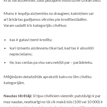
Krāt vai aizņemties, šāds jautājums mūsu dzīvē izskan bieži.
Mums ir iespēja aizņemties no draugiem, kaimiņiem vai
arī ārkārtas gadījumos vērsties pie kredītiestādēm.
Varam sadalīt trīs kategorijās cilvēkus:
kas ir gatavi ņemt kredītu;
kuri izmanto aizdevumu tikai tad, kad tas ir absolūti
nepieciešams;
tie, kas cenšas pa visu varu nekļūt par – parādnieku.
Mēģināsim detalizētāk aprakstīt katru no šīm cilvēku
kategorijām.
Naudas tērētāji
: šī tipa cilvēkiem vienmēr, patstāvīgi ir par
maz naudas, neatkarīgi no tā cik makā būs (100 vai 10 000) ir