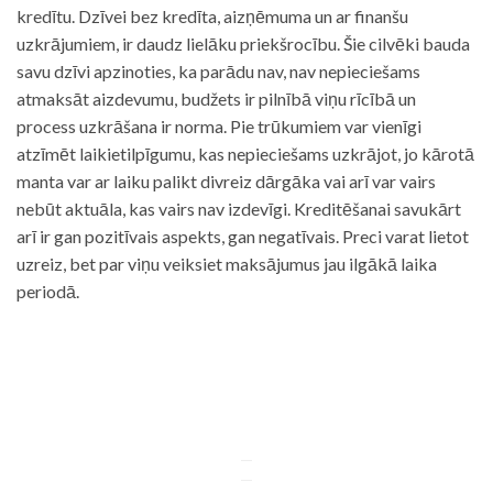
kredītu. Dzīvei bez kredīta, aizņēmuma un ar finanšu
uzkrājumiem, ir daudz lielāku priekšrocību. Šie cilvēki bauda
savu dzīvi apzinoties, ka parādu nav, nav nepieciešams
atmaksāt aizdevumu, budžets ir pilnībā viņu rīcībā un
process uzkrāšana ir norma. Pie trūkumiem var vienīgi
atzīmēt laikietilpīgumu, kas nepieciešams uzkrājot, jo kārotā
manta var ar laiku palikt divreiz dārgāka vai arī var vairs
nebūt aktuāla, kas vairs nav izdevīgi. Kreditēšanai savukārt
arī ir gan pozitīvais aspekts, gan negatīvais. Preci varat lietot
uzreiz, bet par viņu veiksiet maksājumus jau ilgākā laika
periodā.