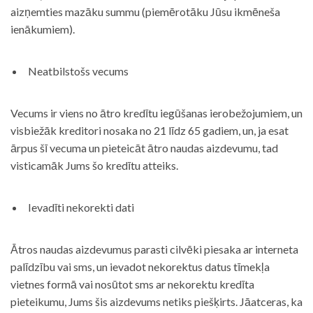
aizņemties mazāku summu (piemērotāku Jūsu ikmēneša
ienākumiem).
Neatbilstošs vecums
Vecums ir viens no ātro kredītu iegūšanas ierobežojumiem, un
visbiežāk kreditori nosaka no 21 līdz 65 gadiem, un, ja esat
ārpus šī vecuma un pieteicāt ātro naudas aizdevumu, tad
visticamāk Jums šo kredītu atteiks.
Ievadīti nekorekti dati
Ātros naudas aizdevumus parasti cilvēki piesaka ar interneta
palīdzību vai sms, un ievadot nekorektus datus tīmekļa
vietnes formā vai nosūtot sms ar nekorektu kredīta
pieteikumu, Jums šis aizdevums netiks piešķirts. Jāatceras, ka