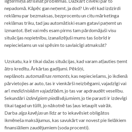
ilgtermiņā atrisināt problēmas. Dažkārt cilvēki par to
nepadomā. Kāpēc gan neņemt, ja dod? Un vēl kad izdzirdi
reklāmu par bezmaksas, bezprocentu un citu mārketinga
reklāmas triku, tad jau automātiski esam gatavi paņemt un
izmantot. Bet vai mēs esam pirms tam pārdomājuši visu
situācijas nopietnību, izanalizējuši mums tas šobrīd ir
nepieciešams un vai spēsim to savlaicīgi atmaksāt?
Uzskatu, ka ir tikai dažas situācijas, kad varam atļauties ņemt
ātro kredītu. Ārkārtas gadījumi. Pēkšņi,
neplānots
automašīnas remonts
, kas nepieciešams, jo ikdienā
pārvietojies ar auto, tas ir vienkārši neizbēgami, vajadzīgi vai
arī
medicīniskām vajadzībām
, jo tas var apdraudēt veselību.
Sekundāri
izdevīgiem piedāvājumiem
, jo tie parasti ir izdevīgi
tikai tagad un tūlīt, jo nākotnē tas ļaus ietaupīt vairāk.
Darba
alga kavējas
un līdz ar to iekavēsiet obligātos
ikmēneša maksājumus, kas savukārt var novest pie lielākiem
finansiāliem zaudējumiem (soda procenti).