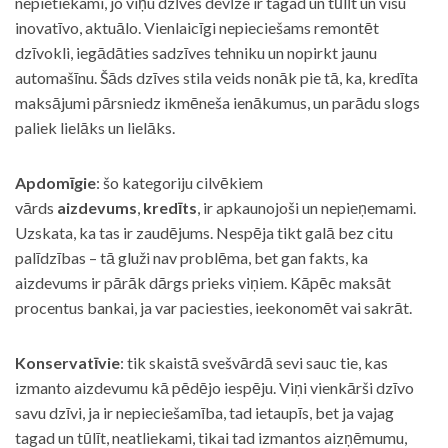
nepietiekami, jo viņu dzīves devīze ir tagad un tūlīt un visu
inovatīvo, aktuālo. Vienlaicīgi nepieciešams remontēt
dzīvokli, iegādāties sadzīves tehniku un nopirkt jaunu
automašīnu. Šāds dzīves stila veids nonāk pie tā, ka, kredīta
maksājumi pārsniedz ikmēneša ienākumus, un parādu slogs
paliek lielāks un lielāks.
Apdomīgie
: šo kategoriju cilvēkiem
vārds
aizdevums
,
kredīts
, ir apkaunojoši un nepieņemami.
Uzskata, ka tas ir zaudējums. Nespēja tikt galā bez citu
palīdzības – tā gluži nav problēma, bet gan fakts, ka
aizdevums ir pārāk dārgs prieks viņiem. Kāpēc maksāt
procentus bankai, ja var paciesties, ieekonomēt vai sakrāt.
Konservatīvie
: tik skaistā svešvārdā sevi sauc tie, kas
izmanto aizdevumu kā pēdējo iespēju. Viņi vienkārši dzīvo
savu dzīvi, ja ir nepieciešamība, tad ietaupīs, bet ja vajag
tagad un tūlīt, neatliekami, tikai tad izmantos aizņēmumu,