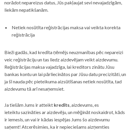
norādot nepareizus datus, Jūs pakļaujat sevi nevajadzīgām,
liekām nepatikšanām.
Netiek nosūtīta reģistrācijas maksa vai veikta korekta
reģistrācija
Bieži gadās, kad kredīta ņēmējs neuzmanības pēc nepareizi
veic reģistrāciju un tas liedz aizdevējam veikt aizdevumu.
Reģistrācijas maksa vajadzīga, lai kreditors zinātu Jūsu
bankas kontu un lai pārliecinātos par Jūsu datu precizitāti, un
ja šī nauda pēc pieteikuma aizsūtīšanas netiek nosūtīta, tad
aizdevumu tā arī nesaņemsiet.
Ja tiešām Jums ir atteikt
kredīts
, aizdevums, es
ieteiktu sazināties ar aizdevēju, un mēģināt noskaidrot, kāds
ir iemesls, un vai ir kādas iespējas Jums šo aizdevumu
saņemt! Atcerēsimies, ka ir nepieciešams aizņemties