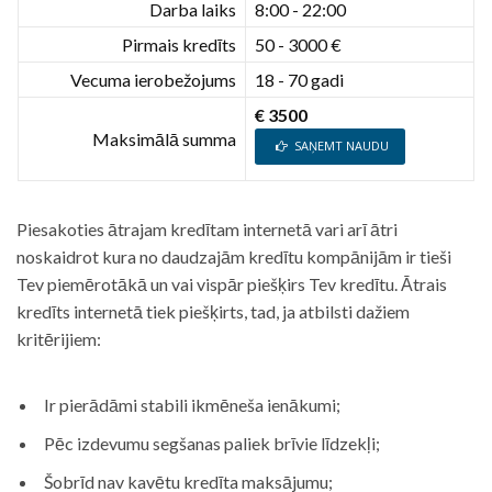
Darba laiks
8:00 - 22:00
Pirmais kredīts
50 - 3000 €
Vecuma ierobežojums
18 - 70 gadi
€ 3500
Maksimālā summa
SAŅEMT NAUDU
Piesakoties ātrajam kredītam internetā vari arī ātri
noskaidrot kura no daudzajām kredītu kompānijām ir tieši
Tev piemērotākā un vai vispār piešķirs Tev kredītu. Ātrais
kredīts internetā tiek piešķirts, tad, ja atbilsti dažiem
kritērijiem:
Ir pierādāmi stabili ikmēneša ienākumi;
Pēc izdevumu segšanas paliek brīvie līdzekļi;
Šobrīd nav kavētu kredīta maksājumu;