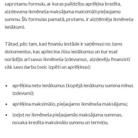
saprotamu formulu, ar kuras palīdzību aprēķina kredīta,
aizdevuma ikmēneša maksājuma maksimāli pieļaujamo
summu. Šīs formulas pamatā, protams, ir aizņēmēja ikmēneša
ienākumi.
Tātad, pēc tam, kad finanšu iestāde ir saņēmusi no Jums
dokumentus, kas apliecina Jūsu ienākumus un kur esat
norādījis arī savus ikmēneša izdevumus, aizdevēju finansisti
sāk savu darbu (veic izpēti un aprēķinus):
aprēķina neto ienākumus (kopējā ienākumu summa mīnus
izdevumi);
aprēķina maksimālo, pieļaujamo ikmēneša maksājumu;
izejot no ikmēneša pieļaujamās maksājuma summas,
nosaka kredīta maksimālo summu un termiņu.