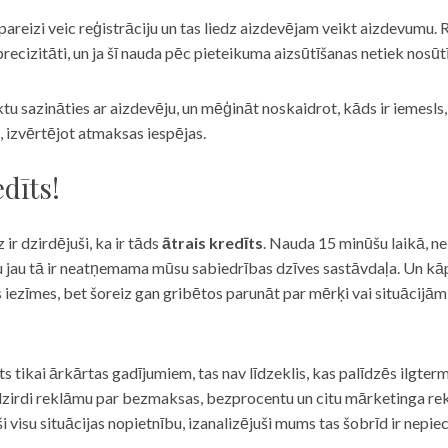
eizi veic reģistrāciju un tas liedz aizdevējam veikt aizdevumu. R
recizitāti, un ja šī nauda pēc pieteikuma aizsūtīšanas netiek nosūt
iktu sazināties ar aizdevēju, un mēģināt noskaidrot, kāds ir iemesl
, izvērtējot atmaksas iespējas.
dīts!
 ir dzirdējuši, ka ir tāds
ātrais kredīts
. Nauda 15 minūšu laikā, ne
u jau tā ir neatņemama mūsu sabiedrības dzīves sastāvdaļa. Un kāpēc 
ās iezīmes, bet šoreiz gan gribētos parunāt par mērķi vai situācijā
s tikai ārkārtas gadījumiem, tas nav līdzeklis, kas palīdzēs ilgter
zirdi reklāmu par bezmaksas, bezprocentu un citu mārketinga rek
visu situācijas nopietnību, izanalizējuši mums tas šobrīd ir nepie