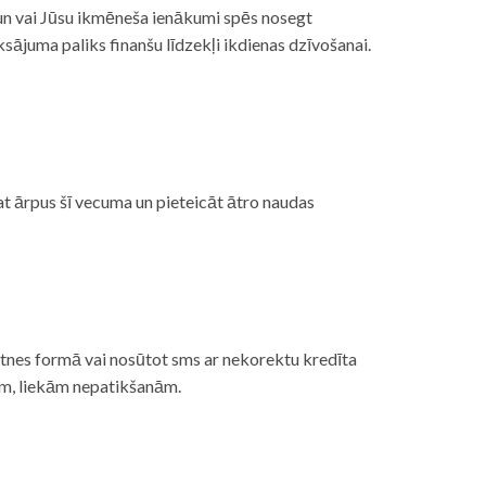
, un vai Jūsu ikmēneša ienākumi spēs nosegt
ājuma paliks finanšu līdzekļi ikdienas dzīvošanai.
at ārpus šī vecuma un pieteicāt ātro naudas
etnes formā vai nosūtot sms ar nekorektu kredīta
gām, liekām nepatikšanām.