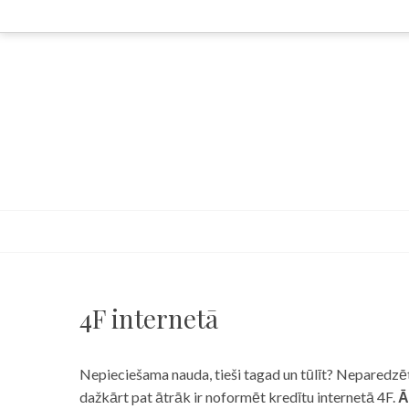
Skip
to
content
4F internetā
Nepieciešama nauda, tieši tagad un tūlīt? Neparedzēts
dažkārt pat ātrāk ir noformēt kredītu internetā 4F.
Ā