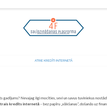
ATRIE KREDĪTI INTERNETĀ
 gadījums? Nevajag ilgi mocīties, sevi un savus tuviniekus nostādī
trais kredīts internetā
– bez papīru „vākšanas”, došanās uz fina