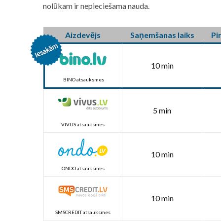
nolūkam ir nepieciešama nauda.
Aizdevējs
Saņemšanas laiks
Pi
10 min
BINO atsauksmes
5 min
VIVUS atsauksmes
10 min
ONDO atsauksmes
10 min
SMSCREDIT atsauksmes