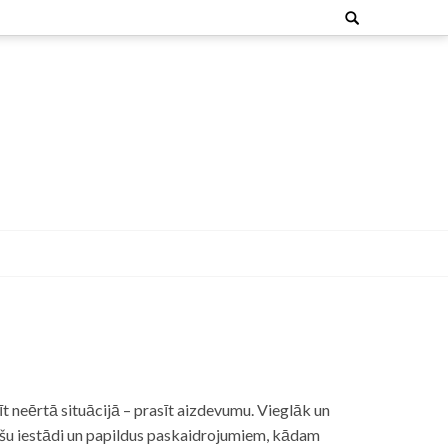
Search
for:
t neērtā situācijā – prasīt aizdevumu. Vieglāk un
nšu iestādi un papildus paskaidrojumiem, kādam