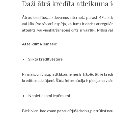
Daži ātrā kredīta atteikuma 
Ātros kredītus, aizdevumus internetā parasti 4F aizd
vai ķīla. Pastāv arī iespēja, ka Jums ir darbs ar reg
atteikts, vai vienkārši nepiešķirts, ir vairāki. Mūsu
Atteikuma iemesli:
Slikta kredītvēsture
Pirmais, un visizplatītākais iemesls, kāpēc ātrie kre
kredītu maksājumi. Šāda informācija ir pieejama visi
Nepietiekami ieņēmumi
Bieži vien, kad esam pazaudējuši darbu, pietrūkst nau