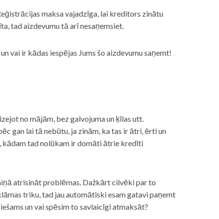
eģistrācijas maksa vajadzīga, lai kreditors zinātu
īta, tad aizdevumu tā arī nesaņemsiet.
s, un vai ir kādas iespējas Jums šo aizdevumu saņemt!
izejot no mājām, bez galvojuma un ķīlas utt.
gan lai tā nebūtu, ja zinām, ka tas ir ātri, ērti un
m, kādam tad nolūkam ir domāti ātrie kredīti
miņā atrisināt problēmas. Dažkārt cilvēki par to
lāmas triku, tad jau automātiski esam gatavi paņemt
ciešams un vai spēsim to savlaicīgi atmaksāt?