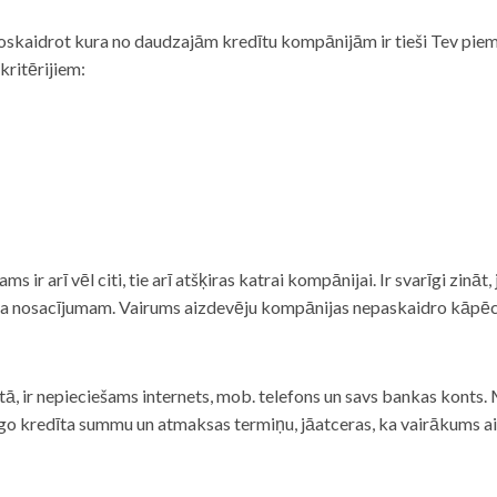
noskaidrot kura no daudzajām kredītu kompānijām ir tieši Tev piemē
 kritērijiem:
tams ir arī vēl citi, tie arī atšķiras katrai kompānijai. Ir svarīgi zin
nta nosacījumam. Vairums aizdevēju kompānijas nepaskaidro kāpēc t
ā, ir nepieciešams internets, mob. telefons un savs bankas konts. Ma
dzīgo kredīta summu un atmaksas termiņu, jāatceras, ka vairākums a