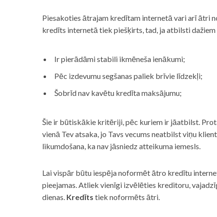
Piesakoties ātrajam kredītam internetā vari arī ātri 
kredīts internetā tiek piešķirts, tad, ja atbilsti dažiem
Ir pierādāmi stabili ikmēneša ienākumi;
Pēc izdevumu segšanas paliek brīvie līdzekļi;
Šobrīd nav kavētu kredīta maksājumu;
Šie ir būtiskākie kritēriji, pēc kuriem ir jāatbilst. Pro
vienā Tev atsaka, jo Tavs vecums neatbilst viņu klie
likumdošana, ka nav jāsniedz atteikuma iemesls.
Lai vispār būtu iespēja noformēt ātro kredītu internet
pieejamas. Atliek vienīgi izvēlēties kreditoru, vaja
dienas.
Kredīts
tiek noformēts ātri.