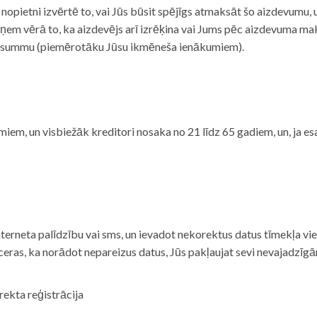
i nopietni izvērtē to, vai Jūs būsit spējīgs atmaksāt šo aizdevumu
m vērā to, ka aizdevējs arī izrēķina vai Jums pēc aizdevuma maks
 summu (piemērotāku Jūsu ikmēneša ienākumiem).
iem, un visbiežāk kreditori nosaka no 21 līdz 65 gadiem, un, ja es
nterneta palīdzību vai sms, un ievadot nekorektus datus tīmekļa vi
tceras, ka norādot nepareizus datus, Jūs pakļaujat sevi nevajadzī
rekta reģistrācija