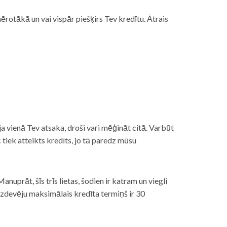
rotākā un vai vispār piešķirs Tev kredītu. Ātrais
āt, ja vienā Tev atsaka, droši vari mēģināt citā. Varbūt
iek atteikts kredīts, jo tā paredz mūsu
nuprāt, šīs trīs lietas, šodien ir katram un viegli
izdevēju maksimālais kredīta termiņš ir 30