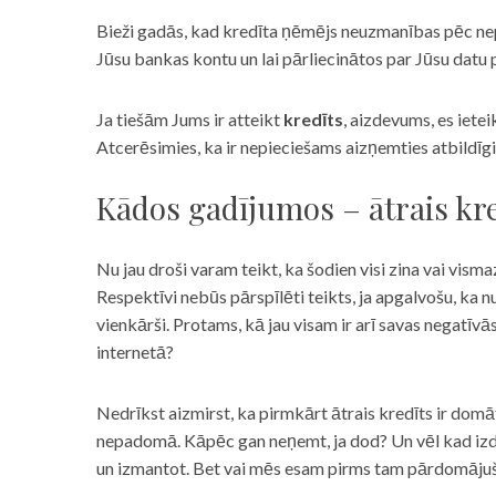
Bieži gadās, kad kredīta ņēmējs neuzmanības pēc nepar
Jūsu bankas kontu un lai pārliecinātos par Jūsu datu p
Ja tiešām Jums ir atteikt
kredīts
, aizdevums, es iete
Atcerēsimies, ka ir nepieciešams aizņemties atbildīgi
Kādos gadījumos – ātrais kre
Nu jau droši varam teikt, ka šodien visi zina vai vismaz
Respektīvi nebūs pārspīlēti teikts, ja apgalvošu, ka n
vienkārši. Protams, kā jau visam ir arī savas negatīv
internetā?
Nedrīkst aizmirst, ka pirmkārt ātrais kredīts ir domāt
nepadomā. Kāpēc gan neņemt, ja dod? Un vēl kad izd
un izmantot. Bet vai mēs esam pirms tam pārdomājuši 