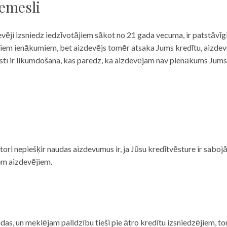
iemesli
evēji izsniedz iedzīvotājiem sākot no 21 gada vecuma, ir patstāvīg
ulāriem ienākumiem, bet aizdevējs tomēr atsaka Jums kredītu, aizde
 valstī ir likumdošana, kas paredz, ka aizdevējam nav pienākums Jum
ditori nepiešķir naudas aizdevumus ir, ja Jūsu kredītvēsture ir sab
em aizdevējiem.
das, un meklējam palīdzību tieši pie ātro kredītu izsniedzējiem, to