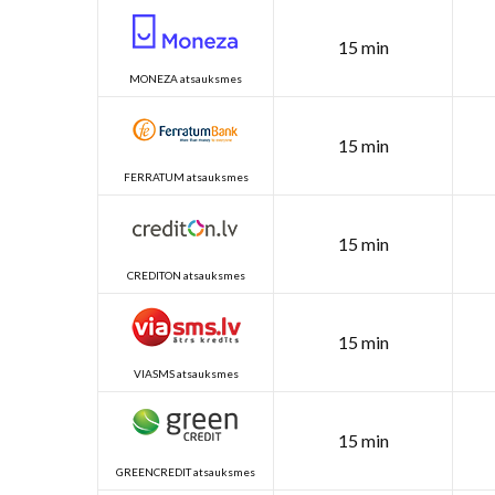
15 min
MONEZA atsauksmes
15 min
FERRATUM atsauksmes
15 min
CREDITON atsauksmes
15 min
VIASMS atsauksmes
15 min
GREENCREDIT atsauksmes