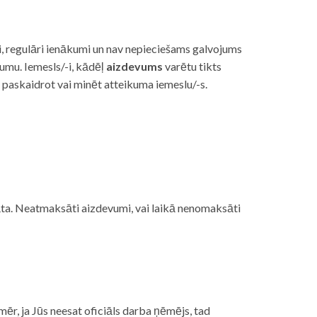
i, regulāri ienākumi un nav nepieciešams galvojums
vumu. Iemesls/-i, kādēļ
aizdevums
varētu tikts
s paskaidrot vai minēt atteikuma iemeslu/-s.
ojāta. Neatmaksāti aizdevumi, vai laikā nenomaksāti
mēr, ja Jūs neesat oficiāls darba ņēmējs, tad