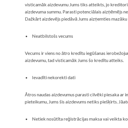
visticamāk aizdevumu Jums tiks atteikts, jo kreditor
aizdevuma summu. Parasti potenciālais aizņēmējs neņe
Dažkārt aizdevējs piedāvā Jums aizņemties mazāku
Neatbilstošs vecums
Vecums ir viens no ātro kredītu iegūšanas ierobežojum
aizdevumu, tad visticamāk Jums šo kredītu atteiks.
Ievadīti nekorekti dati
Ātros naudas aizdevumus parasti cilvēki piesaka ar i
pieteikumu, Jums šis aizdevums netiks piešķirts. Jāa
Netiek nosūtīta reģistrācijas maksa vai veikta ko