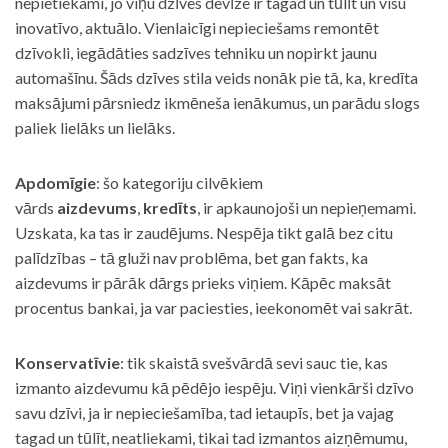
nepietiekami, jo viņu dzīves devīze ir tagad un tūlīt un visu
inovatīvo, aktuālo. Vienlaicīgi nepieciešams remontēt
dzīvokli, iegādāties sadzīves tehniku un nopirkt jaunu
automašīnu. Šāds dzīves stila veids nonāk pie tā, ka, kredīta
maksājumi pārsniedz ikmēneša ienākumus, un parādu slogs
paliek lielāks un lielāks.
Apdomīgie
: šo kategoriju cilvēkiem
vārds
aizdevums
,
kredīts
, ir apkaunojoši un nepieņemami.
Uzskata, ka tas ir zaudējums. Nespēja tikt galā bez citu
palīdzības – tā gluži nav problēma, bet gan fakts, ka
aizdevums ir pārāk dārgs prieks viņiem. Kāpēc maksāt
procentus bankai, ja var paciesties, ieekonomēt vai sakrāt.
Konservatīvie
: tik skaistā svešvārdā sevi sauc tie, kas
izmanto aizdevumu kā pēdējo iespēju. Viņi vienkārši dzīvo
savu dzīvi, ja ir nepieciešamība, tad ietaupīs, bet ja vajag
tagad un tūlīt, neatliekami, tikai tad izmantos aizņēmumu,