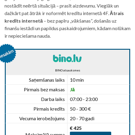
nostādīt neērtā situācijā – prasīt aizdevumu. Vieglāk un
dažkārt pat ātrāk ir noformēt kredītu internetā 4F.
Ātrais
kredīts internetā
– bez papīru „vākšanas”, došanās uz
finanšu iestādi un papildus paskaidrojumiem, kādam nolūkam
ir nepieciešama nauda.
BINO atsauksmes
Saņemšanas laiks
10 min
Pirmais bez maksas
Jā
Darba laiks
07:00 - 23:00
Pirmais kredīts
50 - 300 €
Vecuma ierobežojums
20 - 70 gadi
€ 425
Maksimālā summa