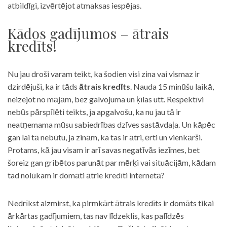
atbildīgi, izvērtējot atmaksas iespējas.
Kādos gadījumos – ātrais
kredīts!
Nu jau droši varam teikt, ka šodien visi zina vai vismaz ir
dzirdējuši, ka ir tāds
ātrais kredīts
. Nauda 15 minūšu laikā,
neizejot no mājām, bez galvojuma un ķīlas utt. Respektīvi
nebūs pārspīlēti teikts, ja apgalvošu, ka nu jau tā ir
neatņemama mūsu sabiedrības dzīves sastāvdaļa. Un kāpēc
gan lai tā nebūtu, ja zinām, ka tas ir ātri, ērti un vienkārši.
Protams, kā jau visam ir arī savas negatīvās iezīmes, bet
šoreiz gan gribētos parunāt par mērķi vai situācijām, kādam
tad nolūkam ir domāti ātrie kredīti internetā?
Nedrīkst aizmirst, ka pirmkārt ātrais kredīts ir domāts tikai
ārkārtas gadījumiem, tas nav līdzeklis, kas palīdzēs