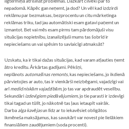
ilgtermiņā atrisināt problēmas. Dažkārt cilvēki par to
nepadomā. Kāpēc gan neņemt, ja dod? Un vēl kad izdzirdi
reklāmu par bezmaksas, bezprocentu un citu mārketinga
reklāmas triku, tad jau automātiski esam gatavi paņemt un
izmantot. Bet vai mēs esam pirms tam pārdomājuši visu
situācijas nopietnību, izanalizējuši mums tas šobrīd ir
nepieciešams un vai spēsim to savlaicīgi atmaksāt?
Uzskatu, ka ir tikai dažas situācijas, kad varam atļauties ņemt
ātro kredītu. Ārkārtas gadījumi. Pēkšņi,
neplānots
automašīnas remonts
, kas nepieciešams, jo ikdienā
pārvietojies ar auto, tas ir vienkārši neizbēgami, vajadzīgi vai
arī
medicīniskām vajadzībām
, jo tas var apdraudēt veselību.
Sekundāri
izdevīgiem piedāvājumiem
, jo tie parasti ir izdevīgi
tikai tagad un tūlīt, jo nākotnē tas ļaus ietaupīt vairāk.
Darba
alga kavējas
un līdz ar to iekavēsiet obligātos
ikmēneša maksājumus, kas savukārt var novest pie lielākiem
finansiāliem zaudējumiem (soda procenti).