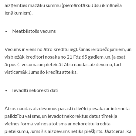
aizņemties mazāku summu (piemērotāku Jūsu ikmēneša
ienākumiem).
Neatbilstošs vecums
Vecums ir viens no ātro kredītu iegūšanas ierobežojumiem, un
visbiežāk kreditori nosaka no 21 līdz 65 gadiem, un, ja esat
ārpus šī vecuma un pieteicāt ātro naudas aizdevumu, tad
visticamāk Jums šo kredītu atteiks.
Ievadīti nekorekti dati
Ātros naudas aizdevumus parasti cilvēki piesaka ar interneta
palīdzību vai sms, un ievadot nekorektus datus tīmekļa
vietnes formā vai nosūtot sms ar nekorektu kredīta
pieteikumu, Jums šis aizdevums netiks piešķirts. Jāatceras, ka