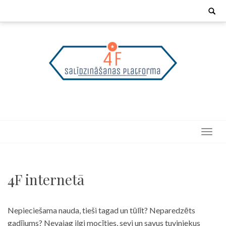
Skip
Search
for:
to
content
4F internetā
Nepieciešama nauda, tieši tagad un tūlīt? Neparedzēts
gadījums? Nevajag ilgi mocīties, sevi un savus tuviniekus