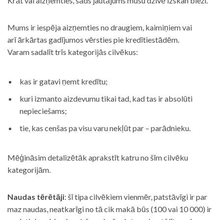
Krāt vai aizņemties, šāds jautājums mūsu dzīvē izskan bieži.
Mums ir iespēja aizņemties no draugiem, kaimiņiem vai
arī ārkārtas gadījumos vērsties pie kredītiestādēm.
Varam sadalīt trīs kategorijās cilvēkus:
kas ir gatavi ņemt kredītu;
kuri izmanto aizdevumu tikai tad, kad tas ir absolūti
nepieciešams;
tie, kas cenšas pa visu varu nekļūt par – parādnieku.
Mēģināsim detalizētāk aprakstīt katru no šīm cilvēku
kategorijām.
Naudas tērētāji
: šī tipa cilvēkiem vienmēr, patstāvīgi ir par
maz naudas, neatkarīgi no tā cik makā būs (100 vai 10 000) ir