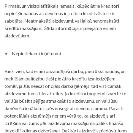
Pirmais, un visizplatītākais iemesls, kāpēc ātrie kreditori
nepiešķir naudas aizdevumus ir, ja Jūsu kredītvēsture ir
sabojāta. Neatmaksāti aizdevumi, vai laikā nenomaksāti
kredītu maksājumi. Šāda informācija ir pieejama visiem
aizdevējiem.
Nepietiekami ieņēmumi
Bieži vien, kad esam pazaudējuši darbu, pietrūkst naudas, un
meklējam palīdzību tieši pie ātro kredītu izsniedzējiem,
tomēr, ja Jūs neesat oficiāls darba ņēmējs, tad visticamāk
aizdevumu Jums tiks atteikts, jo kreditori nopietni izvērtē to,
vai Jūs būsit spējīgs atmaksāt šo aizdevumu, un vai Jūsu
ikmēneša ienākumi spēs nosegt aizdevuma summu. Parasti
potenciālais aizņēmējs neņem vērā to, ka aizdevējs arī
izrēķina vai Jums pēc aizdevuma maksājuma paliks finanšu
līdzekļi ikdienas dzīvošanai. Dažkārt aizdevējs piedāvā Jums