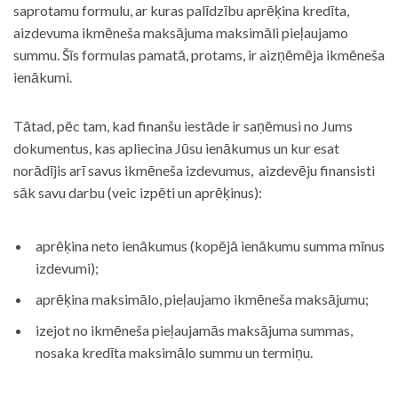
saprotamu formulu, ar kuras palīdzību aprēķina kredīta,
aizdevuma ikmēneša maksājuma maksimāli pieļaujamo
summu. Šīs formulas pamatā, protams, ir aizņēmēja ikmēneša
ienākumi.
Tātad, pēc tam, kad finanšu iestāde ir saņēmusi no Jums
dokumentus, kas apliecina Jūsu ienākumus un kur esat
norādījis arī savus ikmēneša izdevumus, aizdevēju finansisti
sāk savu darbu (veic izpēti un aprēķinus):
aprēķina neto ienākumus (kopējā ienākumu summa mīnus
izdevumi);
aprēķina maksimālo, pieļaujamo ikmēneša maksājumu;
izejot no ikmēneša pieļaujamās maksājuma summas,
nosaka kredīta maksimālo summu un termiņu.