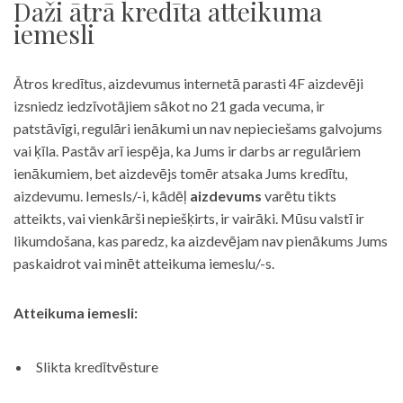
Daži ātrā kredīta atteikuma
iemesli
Ātros kredītus, aizdevumus internetā parasti 4F aizdevēji
izsniedz iedzīvotājiem sākot no 21 gada vecuma, ir
patstāvīgi, regulāri ienākumi un nav nepieciešams galvojums
vai ķīla. Pastāv arī iespēja, ka Jums ir darbs ar regulāriem
ienākumiem, bet aizdevējs tomēr atsaka Jums kredītu,
aizdevumu. Iemesls/-i, kādēļ
aizdevums
varētu tikts
atteikts, vai vienkārši nepiešķirts, ir vairāki. Mūsu valstī ir
likumdošana, kas paredz, ka aizdevējam nav pienākums Jums
paskaidrot vai minēt atteikuma iemeslu/-s.
Atteikuma iemesli:
Slikta kredītvēsture