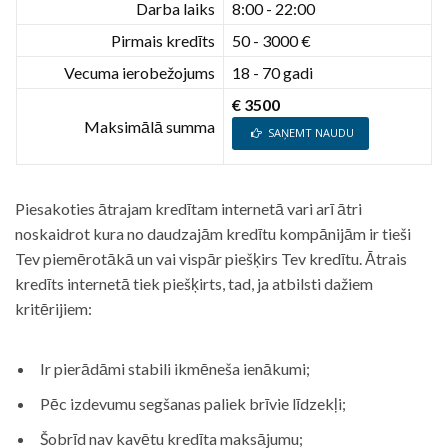
Darba laiks
8:00 - 22:00
Pirmais kredīts
50 - 3000 €
Vecuma ierobežojums
18 - 70 gadi
€ 3500
Maksimālā summa
SAŅEMT NAUDU
Piesakoties ātrajam kredītam internetā vari arī ātri
noskaidrot kura no daudzajām kredītu kompānijām ir tieši
Tev piemērotākā un vai vispār piešķirs Tev kredītu. Ātrais
kredīts internetā tiek piešķirts, tad, ja atbilsti dažiem
kritērijiem:
Ir pierādāmi stabili ikmēneša ienākumi;
Pēc izdevumu segšanas paliek brīvie līdzekļi;
Šobrīd nav kavētu kredīta maksājumu;