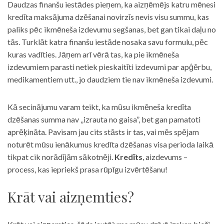
Daudzas finanšu iestādes pieņem, ka aizņēmējs katru mēnesi
kredīta maksājuma dzēšanai novirzīs nevis visu summu, kas
paliks pēc ikmēneša izdevumu segšanas, bet gan tikai daļu no
tās. Turklāt katra finanšu iestāde nosaka savu formulu, pēc
kuras vadīties. Jāņem arī vērā tas, ka pie ikmēneša
izdevumiem parasti netiek pieskaitīti izdevumi par apģērbu,
medikamentiem utt., jo daudziem tie nav ikmēneša izdevumi.
Kā secinājumu varam teikt, ka mūsu ikmēneša kredīta
dzēšanas summa nav „izrauta no gaisa”, bet gan pamatoti
aprēķināta. Pavisam jau cits stāsts ir tas, vai mēs spējam
noturēt mūsu ienākumus kredīta dzēšanas visa perioda laikā
tikpat cik norādījām sākotnēji.
Kredīts
, aizdevums –
process, kas iepriekš prasa rūpīgu izvērtēšanu!
Krāt vai aizņemties?