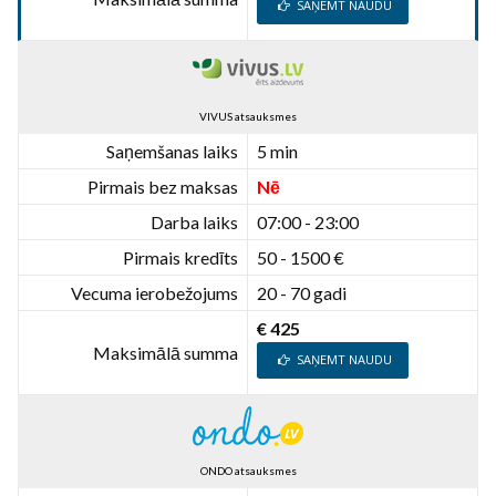
SAŅEMT NAUDU
VIVUS atsauksmes
Saņemšanas laiks
5 min
Pirmais bez maksas
Nē
Darba laiks
07:00 - 23:00
Pirmais kredīts
50 - 1500 €
Vecuma ierobežojums
20 - 70 gadi
€ 425
Maksimālā summa
SAŅEMT NAUDU
ONDO atsauksmes