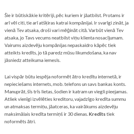
Šie ir būtiskākie kritēriji, pēc kuriem ir jāatbilst. Protams ir
arī vēl citi, tie arī atšķiras katrai kompānijai. Ir svarīgi zināt, ja
vienā Tev atsaka, droši vari mēģināt citā. Varbūt vienā Tev
atsaka, jo Tavs vecums neatbilst viņu klienta nosacījumam.
Vairums aizdevēju kompānijas nepaskaidro kāpēc tiek
atteikts kredīts, jo tā paredz mūsu likumdošana, ka nav
jāsniedz atteikuma iemesls.
Lai vispār būtu iespēja noformēt ātro kredītu internetā, ir
nepieciešams internets, mob. telefons un savs bankas konts.
Manuprāt, šīs trīs lietas, šodien ir katram un viegli pieejamas.
Atliek vienīgi izvēlēties kreditoru, vajadzīgo kredīta summu
un atmaksas termiņu, jāatceras, ka vairākums aizdevēju
maksimālais kredīta termiņš ir 30 dienas.
Kredīts
tiek
noformēts ātri.