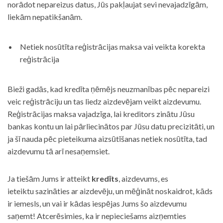
norādot nepareizus datus, Jūs pakļaujat sevi nevajadzīgām,
liekām nepatikšanām.
Netiek nosūtīta reģistrācijas maksa vai veikta korekta
reģistrācija
Bieži gadās, kad kredīta ņēmējs neuzmanības pēc nepareizi
veic reģistrāciju un tas liedz aizdevējam veikt aizdevumu.
Reģistrācijas maksa vajadzīga, lai kreditors zinātu Jūsu
bankas kontu un lai pārliecinātos par Jūsu datu precizitāti, un
ja šī nauda pēc pieteikuma aizsūtīšanas netiek nosūtīta, tad
aizdevumu tā arī nesaņemsiet.
Ja tiešām Jums ir atteikt
kredīts
, aizdevums, es
ieteiktu sazināties ar aizdevēju, un mēģināt noskaidrot, kāds
ir iemesls, un vai ir kādas iespējas Jums šo aizdevumu
saņemt! Atcerēsimies, ka ir nepieciešams aizņemties