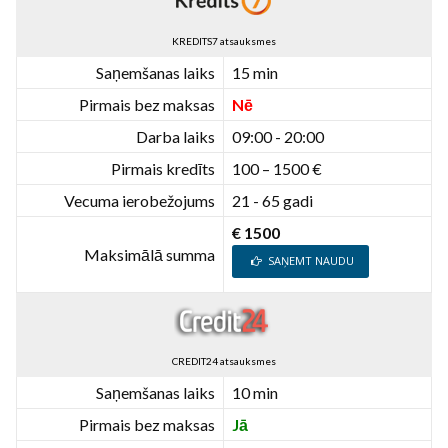
KREDITS7 atsauksmes
Saņemšanas laiks
15 min
Pirmais bez maksas
Nē
Darba laiks
09:00 - 20:00
Pirmais kredīts
100 – 1500 €
Vecuma ierobežojums
21 - 65 gadi
€ 1500
Maksimālā summa
SAŅEMT NAUDU
CREDIT24 atsauksmes
Saņemšanas laiks
10 min
Pirmais bez maksas
Jā