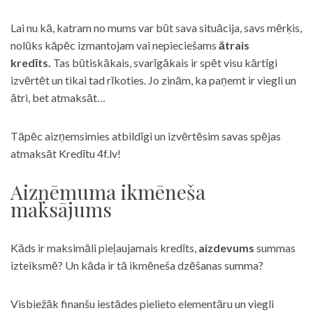
Lai nu kā, katram no mums var būt sava situācija, savs mērķis,
nolūks kāpēc izmantojam vai nepieciešams
ātrais
kredīts.
Tas būtiskākais, svarīgākais ir spēt visu kārtīgi
izvērtēt un tikai tad rīkoties. Jo zinām, ka paņemt ir viegli un
ātri, bet atmaksāt…
Tāpēc aizņemsimies atbildīgi un izvērtēsim savas spējas
atmaksāt Kredītu 4f.lv!
Aizņēmuma ikmēneša
maksājums
Kāds ir maksimāli pieļaujamais kredīts,
aizdevums
summas
izteiksmē? Un kāda ir tā ikmēneša dzēšanas summa?
Visbiežāk finanšu iestādes pielieto elementāru un viegli