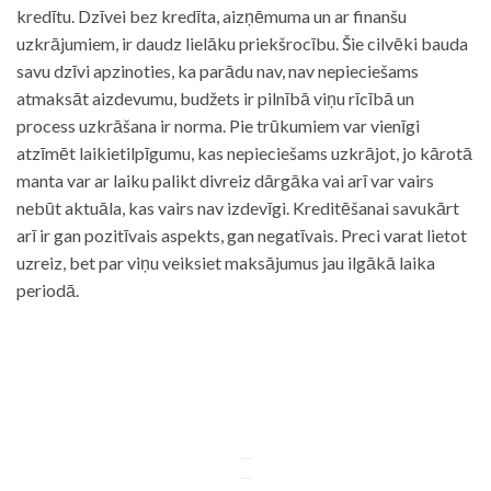
kredītu. Dzīvei bez kredīta, aizņēmuma un ar finanšu
uzkrājumiem, ir daudz lielāku priekšrocību. Šie cilvēki bauda
savu dzīvi apzinoties, ka parādu nav, nav nepieciešams
atmaksāt aizdevumu, budžets ir pilnībā viņu rīcībā un
process uzkrāšana ir norma. Pie trūkumiem var vienīgi
atzīmēt laikietilpīgumu, kas nepieciešams uzkrājot, jo kārotā
manta var ar laiku palikt divreiz dārgāka vai arī var vairs
nebūt aktuāla, kas vairs nav izdevīgi. Kreditēšanai savukārt
arī ir gan pozitīvais aspekts, gan negatīvais. Preci varat lietot
uzreiz, bet par viņu veiksiet maksājumus jau ilgākā laika
periodā.