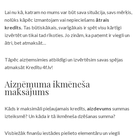
Lai nu kā, katram no mums var būt sava situācija, savs mērķis,
nolūks kāpēc izmantojam vai nepieciešams
ātrais
kredīts.
Tas būtiskākais, svarīgākais ir spēt visu kārtīgi
izvērtēt un tikai tad rīkoties. Jo zinām, ka paņemt ir viegli un
ātri, bet atmaksāt…
Tāpēc aizņemsimies atbildīgi un izvērtēsim savas spējas
atmaksāt Kredītu 4f.lv!
Aizņēmuma ikmēneša
maksājums
Kāds ir maksimāli pieļaujamais kredīts,
aizdevums
summas
izteiksmē? Un kāda ir tā ikmēneša dzēšanas summa?
Visbiežāk finanšu iestādes pielieto elementāru un viegli