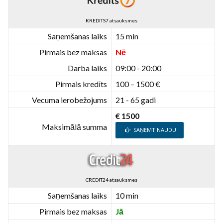
KREDITS7 atsauksmes
Saņemšanas laiks
15 min
Pirmais bez maksas
Nē
Darba laiks
09:00 - 20:00
Pirmais kredīts
100 – 1500 €
Vecuma ierobežojums
21 - 65 gadi
€ 1500
Maksimālā summa
SAŅEMT NAUDU
CREDIT24 atsauksmes
Saņemšanas laiks
10 min
Pirmais bez maksas
Jā