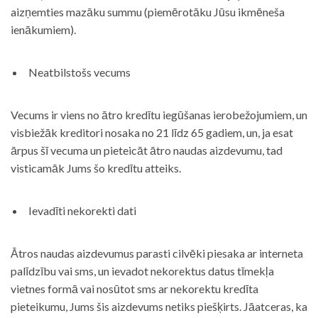
aizņemties mazāku summu (piemērotāku Jūsu ikmēneša
ienākumiem).
Neatbilstošs vecums
Vecums ir viens no ātro kredītu iegūšanas ierobežojumiem, un
visbiežāk kreditori nosaka no 21 līdz 65 gadiem, un, ja esat
ārpus šī vecuma un pieteicāt ātro naudas aizdevumu, tad
visticamāk Jums šo kredītu atteiks.
Ievadīti nekorekti dati
Ātros naudas aizdevumus parasti cilvēki piesaka ar interneta
palīdzību vai sms, un ievadot nekorektus datus tīmekļa
vietnes formā vai nosūtot sms ar nekorektu kredīta
pieteikumu, Jums šis aizdevums netiks piešķirts. Jāatceras, ka