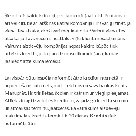
Šie ir būtiskākie kritēriji, pēc kuriem ir jāatbilst. Protams ir
arī vēl citi, tie arī atšķiras katrai kompānijai. Ir svarīgi zināt, ja
vienā Tev atsaka, droši vari mēģināt citā. Varbūt vienā Tev
atsaka, jo Tavs vecums neatbilst viņu klienta nosacījumam.
Vairums aizdevēju kompānijas nepaskaidro kāpēc tiek
atteikts kredīts, jo tā paredz mūsu likumdošana, ka nav
jāsniedz atteikuma iemesls.
Lai vispār būtu iespēja noformēt ātro kredītu internetā, ir
nepieciešams internets, mob. telefons un savs bankas konts.
Manuprāt, šīs trīs lietas, šodien ir katram un viegli pieejamas.
Atliek vienīgi izvēlēties kreditoru, vajadzīgo kredīta summu
un atmaksas termiņu, jāatceras, ka vairākums aizdevēju
maksimālais kredīta termiņš ir 30 dienas.
Kredīts
tiek
noformēts ātri.