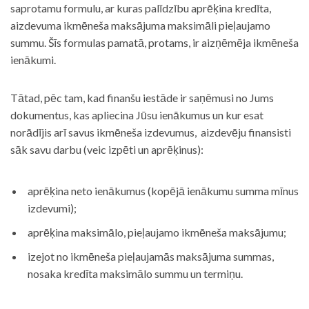
saprotamu formulu, ar kuras palīdzību aprēķina kredīta,
aizdevuma ikmēneša maksājuma maksimāli pieļaujamo
summu. Šīs formulas pamatā, protams, ir aizņēmēja ikmēneša
ienākumi.
Tātad, pēc tam, kad finanšu iestāde ir saņēmusi no Jums
dokumentus, kas apliecina Jūsu ienākumus un kur esat
norādījis arī savus ikmēneša izdevumus, aizdevēju finansisti
sāk savu darbu (veic izpēti un aprēķinus):
aprēķina neto ienākumus (kopējā ienākumu summa mīnus
izdevumi);
aprēķina maksimālo, pieļaujamo ikmēneša maksājumu;
izejot no ikmēneša pieļaujamās maksājuma summas,
nosaka kredīta maksimālo summu un termiņu.