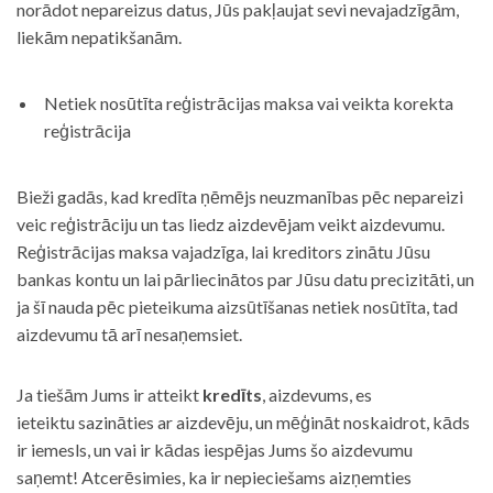
norādot nepareizus datus, Jūs pakļaujat sevi nevajadzīgām,
liekām nepatikšanām.
Netiek nosūtīta reģistrācijas maksa vai veikta korekta
reģistrācija
Bieži gadās, kad kredīta ņēmējs neuzmanības pēc nepareizi
veic reģistrāciju un tas liedz aizdevējam veikt aizdevumu.
Reģistrācijas maksa vajadzīga, lai kreditors zinātu Jūsu
bankas kontu un lai pārliecinātos par Jūsu datu precizitāti, un
ja šī nauda pēc pieteikuma aizsūtīšanas netiek nosūtīta, tad
aizdevumu tā arī nesaņemsiet.
Ja tiešām Jums ir atteikt
kredīts
, aizdevums, es
ieteiktu sazināties ar aizdevēju, un mēģināt noskaidrot, kāds
ir iemesls, un vai ir kādas iespējas Jums šo aizdevumu
saņemt! Atcerēsimies, ka ir nepieciešams aizņemties