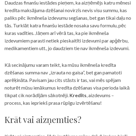
Daudzas finanšu iestādes pieņem, ka aizņēmējs katru mēnesi
kredīta maksājuma dzēšanai novirzīs nevis visu summu, kas
paliks pēc ikmēneša izdevumu segšanas, bet gan tikai daļu no
tās. Turklāt katra finanšu iestāde nosaka savu formulu, pēc
kuras vadīties. Jāņem arī vērā tas, ka pie ikmēneša
izdevumiem parasti netiek pieskaitīti izdevumi par apģērbu,
medikamentiem utt., jo daudziem tie nav ikmēneša izdevumi.
Kā secinājumu varam teikt, ka mūsu ikmēneša kredīta
dzēšanas summa nav „izrauta no gaisa”, bet gan pamatoti
aprēķināta. Pavisam jau cits stāsts ir tas, vai mēs spējam
noturēt mūsu ienākumus kredīta dzēšanas visa perioda laikā
tikpat cik norādījām sākotnēji.
Kredīts
, aizdevums –
process, kas iepriekš prasa rūpīgu izvērtēšanu!
Krāt vai aizņemties?