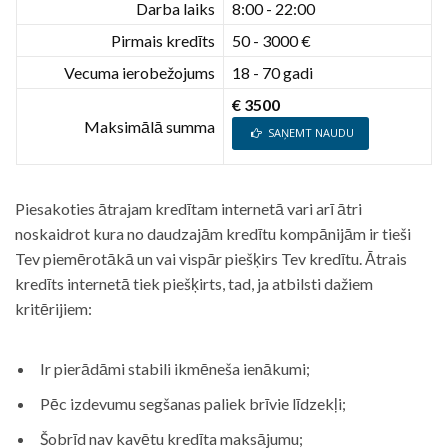
Darba laiks
8:00 - 22:00
Pirmais kredīts
50 - 3000 €
Vecuma ierobežojums
18 - 70 gadi
€ 3500
Maksimālā summa
SAŅEMT NAUDU
Piesakoties ātrajam kredītam internetā vari arī ātri
noskaidrot kura no daudzajām kredītu kompānijām ir tieši
Tev piemērotākā un vai vispār piešķirs Tev kredītu. Ātrais
kredīts internetā tiek piešķirts, tad, ja atbilsti dažiem
kritērijiem:
Ir pierādāmi stabili ikmēneša ienākumi;
Pēc izdevumu segšanas paliek brīvie līdzekļi;
Šobrīd nav kavētu kredīta maksājumu;