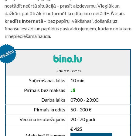
nostādīt neērtā situācijā – prasīt aizdevumu. Vieglāk un
dažkārt pat ātrāk ir noformēt kredītu internetā 4F.
Ātrais
kredīts internetā
– bez papīru „vākšanas”, došanās uz
finanšu iestādi un papildus paskaidrojumiem, kādam nolūkam
ir nepieciešama nauda.
BINO atsauksmes
Saņemšanas laiks
10 min
Pirmais bez maksas
Jā
Darba laiks
07:00 - 23:00
Pirmais kredīts
50 - 300 €
Vecuma ierobežojums
20 - 70 gadi
€ 425
Maksimālā summa