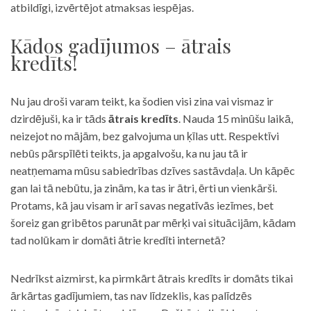
atbildīgi, izvērtējot atmaksas iespējas.
Kādos gadījumos – ātrais
kredīts!
Nu jau droši varam teikt, ka šodien visi zina vai vismaz ir
dzirdējuši, ka ir tāds
ātrais kredīts
. Nauda 15 minūšu laikā,
neizejot no mājām, bez galvojuma un ķīlas utt. Respektīvi
nebūs pārspīlēti teikts, ja apgalvošu, ka nu jau tā ir
neatņemama mūsu sabiedrības dzīves sastāvdaļa. Un kāpēc
gan lai tā nebūtu, ja zinām, ka tas ir ātri, ērti un vienkārši.
Protams, kā jau visam ir arī savas negatīvās iezīmes, bet
šoreiz gan gribētos parunāt par mērķi vai situācijām, kādam
tad nolūkam ir domāti ātrie kredīti internetā?
Nedrīkst aizmirst, ka pirmkārt ātrais kredīts ir domāts tikai
ārkārtas gadījumiem, tas nav līdzeklis, kas palīdzēs