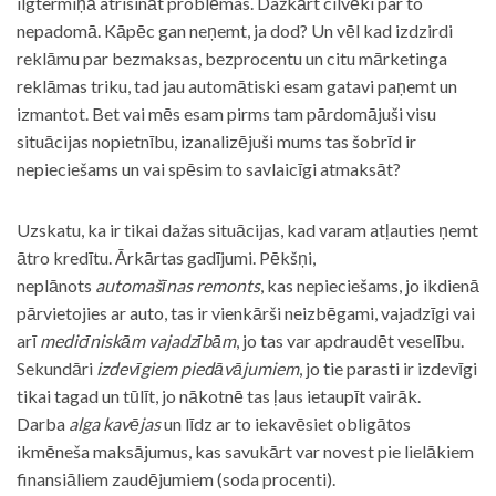
ilgtermiņā atrisināt problēmas. Dažkārt cilvēki par to
nepadomā. Kāpēc gan neņemt, ja dod? Un vēl kad izdzirdi
reklāmu par bezmaksas, bezprocentu un citu mārketinga
reklāmas triku, tad jau automātiski esam gatavi paņemt un
izmantot. Bet vai mēs esam pirms tam pārdomājuši visu
situācijas nopietnību, izanalizējuši mums tas šobrīd ir
nepieciešams un vai spēsim to savlaicīgi atmaksāt?
Uzskatu, ka ir tikai dažas situācijas, kad varam atļauties ņemt
ātro kredītu. Ārkārtas gadījumi. Pēkšņi,
neplānots
automašīnas remonts
, kas nepieciešams, jo ikdienā
pārvietojies ar auto, tas ir vienkārši neizbēgami, vajadzīgi vai
arī
medicīniskām vajadzībām
, jo tas var apdraudēt veselību.
Sekundāri
izdevīgiem piedāvājumiem
, jo tie parasti ir izdevīgi
tikai tagad un tūlīt, jo nākotnē tas ļaus ietaupīt vairāk.
Darba
alga kavējas
un līdz ar to iekavēsiet obligātos
ikmēneša maksājumus, kas savukārt var novest pie lielākiem
finansiāliem zaudējumiem (soda procenti).