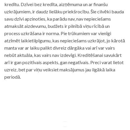
kredītu. Dzīvei bez kredīta, aizņēmuma un ar finanšu
uzkrājumiem, ir daudz lielāku priekšrocību. Šie cilvēki bauda
savu dzīvi apzinoties, ka parādu nav, nav nepieciešams
atmaksāt aizdevumu, budžets ir pilnībā viņu rīcībā un
process uzkrāšana ir norma. Pie trūkumiem var vienīgi
atzīmēt laikietilpīgumu, kas nepieciešams uzkrājot, jo kārotā
manta var ar laiku palikt divreiz dārgāka vai arī var vairs
nebūt aktuāla, kas vairs nav izdevīgi. Kreditēšanai savukārt
arī ir gan pozitīvais aspekts, gan negatīvais. Preci varat lietot
uzreiz, bet par viņu veiksiet maksājumus jau ilgākā laika
periodā.