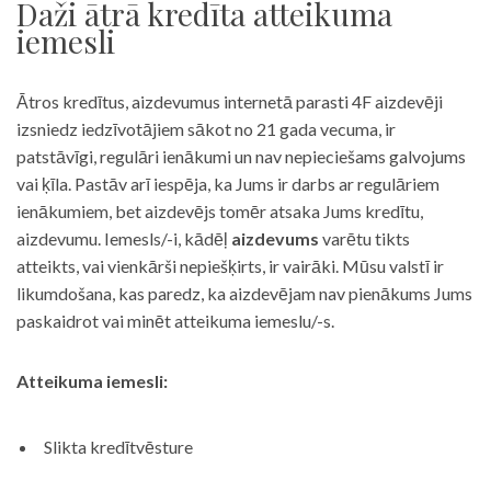
Daži ātrā kredīta atteikuma
iemesli
Ātros kredītus, aizdevumus internetā parasti 4F aizdevēji
izsniedz iedzīvotājiem sākot no 21 gada vecuma, ir
patstāvīgi, regulāri ienākumi un nav nepieciešams galvojums
vai ķīla. Pastāv arī iespēja, ka Jums ir darbs ar regulāriem
ienākumiem, bet aizdevējs tomēr atsaka Jums kredītu,
aizdevumu. Iemesls/-i, kādēļ
aizdevums
varētu tikts
atteikts, vai vienkārši nepiešķirts, ir vairāki. Mūsu valstī ir
likumdošana, kas paredz, ka aizdevējam nav pienākums Jums
paskaidrot vai minēt atteikuma iemeslu/-s.
Atteikuma iemesli:
Slikta kredītvēsture