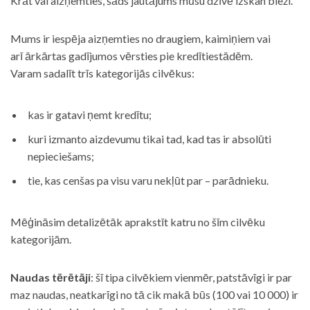
Krāt vai aizņemties, šāds jautājums mūsu dzīvē izskan bieži.
Mums ir iespēja aizņemties no draugiem, kaimiņiem vai
arī ārkārtas gadījumos vērsties pie kredītiestādēm.
Varam sadalīt trīs kategorijās cilvēkus:
kas ir gatavi ņemt kredītu;
kuri izmanto aizdevumu tikai tad, kad tas ir absolūti
nepieciešams;
tie, kas cenšas pa visu varu nekļūt par – parādnieku.
Mēģināsim detalizētāk aprakstīt katru no šīm cilvēku
kategorijām.
Naudas tērētāji
: šī tipa cilvēkiem vienmēr, patstāvīgi ir par
maz naudas, neatkarīgi no tā cik makā būs (100 vai 10 000) ir