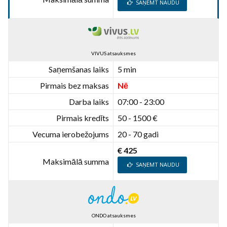
SAŅEMT NAUDU
VIVUS atsauksmes
Saņemšanas laiks
5 min
Pirmais bez maksas
Nē
Darba laiks
07:00 - 23:00
Pirmais kredīts
50 - 1500 €
Vecuma ierobežojums
20 - 70 gadi
€ 425
Maksimālā summa
SAŅEMT NAUDU
ONDO atsauksmes