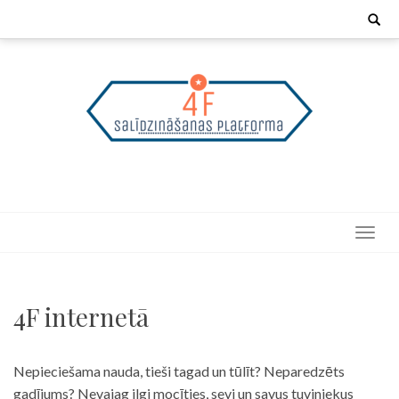
Skip
Search
for:
to
content
4F internetā
Nepieciešama nauda, tieši tagad un tūlīt? Neparedzēts
gadījums? Nevajag ilgi mocīties, sevi un savus tuviniekus