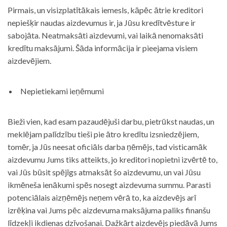
Pirmais, un visizplatītākais iemesls, kāpēc ātrie kreditori
nepiešķir naudas aizdevumus ir, ja Jūsu kredītvēsture ir
sabojāta. Neatmaksāti aizdevumi, vai laikā nenomaksāti
kredītu maksājumi. Šāda informācija ir pieejama visiem
aizdevējiem.
Nepietiekami ieņēmumi
Bieži vien, kad esam pazaudējuši darbu, pietrūkst naudas, un
meklējam palīdzību tieši pie ātro kredītu izsniedzējiem,
tomēr, ja Jūs neesat oficiāls darba ņēmējs, tad visticamāk
aizdevumu Jums tiks atteikts, jo kreditori nopietni izvērtē to,
vai Jūs būsit spējīgs atmaksāt šo aizdevumu, un vai Jūsu
ikmēneša ienākumi spēs nosegt aizdevuma summu. Parasti
potenciālais aizņēmējs neņem vērā to, ka aizdevējs arī
izrēķina vai Jums pēc aizdevuma maksājuma paliks finanšu
līdzekļi ikdienas dzīvošanai. Dažkārt aizdevējs piedāvā Jums