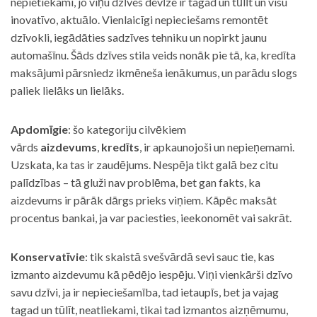
nepietiekami, jo viņu dzīves devīze ir tagad un tūlīt un visu
inovatīvo, aktuālo. Vienlaicīgi nepieciešams remontēt
dzīvokli, iegādāties sadzīves tehniku un nopirkt jaunu
automašīnu. Šāds dzīves stila veids nonāk pie tā, ka, kredīta
maksājumi pārsniedz ikmēneša ienākumus, un parādu slogs
paliek lielāks un lielāks.
Apdomīgie
: šo kategoriju cilvēkiem
vārds
aizdevums
,
kredīts
, ir apkaunojoši un nepieņemami.
Uzskata, ka tas ir zaudējums. Nespēja tikt galā bez citu
palīdzības – tā gluži nav problēma, bet gan fakts, ka
aizdevums ir pārāk dārgs prieks viņiem. Kāpēc maksāt
procentus bankai, ja var paciesties, ieekonomēt vai sakrāt.
Konservatīvie
: tik skaistā svešvārdā sevi sauc tie, kas
izmanto aizdevumu kā pēdējo iespēju. Viņi vienkārši dzīvo
savu dzīvi, ja ir nepieciešamība, tad ietaupīs, bet ja vajag
tagad un tūlīt, neatliekami, tikai tad izmantos aizņēmumu,