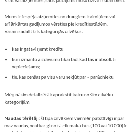
Krāt vai aizņemties, šāds jautājums mūsu dzīvē izskan bieži.
Mums ir iespēja aizņemties no draugiem, kaimiņiem vai
arī ārkārtas gadījumos vērsties pie kredītiestādēm.
Varam sadalīt trīs kategorijās cilvēkus:
kas ir gatavi ņemt kredītu;
kuri izmanto aizdevumu tikai tad, kad tas ir absolūti
nepieciešams;
tie, kas cenšas pa visu varu nekļūt par – parādnieku.
Mēģināsim detalizētāk aprakstīt katru no šīm cilvēku
kategorijām.
Naudas tērētāji
: šī tipa cilvēkiem vienmēr, patstāvīgi ir par
maz naudas, neatkarīgi no tā cik makā būs (100 vai 10 000) ir