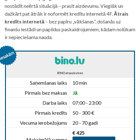
nostādīt neērtā situācijā – prasīt aizdevumu. Vieglāk un
dažkārt pat ātrāk ir noformēt kredītu internetā 4F.
Ātrais
kredīts internetā
– bez papīru „vākšanas”, došanās uz
finanšu iestādi un papildus paskaidrojumiem, kādam nolūkam
ir nepieciešama nauda.
BINO atsauksmes
Saņemšanas laiks
10 min
Pirmais bez maksas
Jā
Darba laiks
07:00 - 23:00
Pirmais kredīts
50 - 300 €
Vecuma ierobežojums
20 - 70 gadi
€ 425
Maksimālā summa