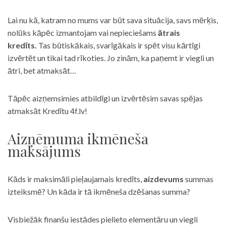
Lai nu kā, katram no mums var būt sava situācija, savs mērķis,
nolūks kāpēc izmantojam vai nepieciešams
ātrais
kredīts.
Tas būtiskākais, svarīgākais ir spēt visu kārtīgi
izvērtēt un tikai tad rīkoties. Jo zinām, ka paņemt ir viegli un
ātri, bet atmaksāt…
Tāpēc aizņemsimies atbildīgi un izvērtēsim savas spējas
atmaksāt Kredītu 4f.lv!
Aizņēmuma ikmēneša
maksājums
Kāds ir maksimāli pieļaujamais kredīts,
aizdevums
summas
izteiksmē? Un kāda ir tā ikmēneša dzēšanas summa?
Visbiežāk finanšu iestādes pielieto elementāru un viegli