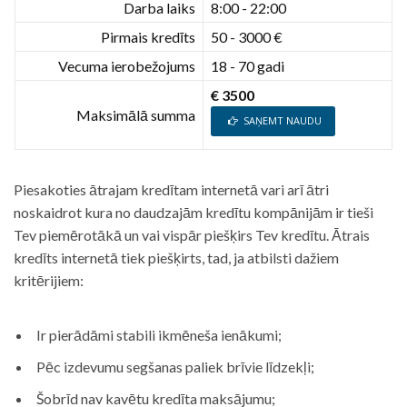
Darba laiks
8:00 - 22:00
Pirmais kredīts
50 - 3000 €
Vecuma ierobežojums
18 - 70 gadi
€ 3500
Maksimālā summa
SAŅEMT NAUDU
Piesakoties ātrajam kredītam internetā vari arī ātri
noskaidrot kura no daudzajām kredītu kompānijām ir tieši
Tev piemērotākā un vai vispār piešķirs Tev kredītu. Ātrais
kredīts internetā tiek piešķirts, tad, ja atbilsti dažiem
kritērijiem:
Ir pierādāmi stabili ikmēneša ienākumi;
Pēc izdevumu segšanas paliek brīvie līdzekļi;
Šobrīd nav kavētu kredīta maksājumu;