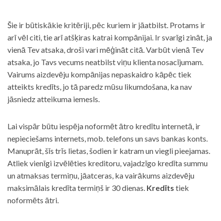
Šie ir būtiskākie kritēriji, pēc kuriem ir jāatbilst. Protams ir
arī vēl citi, tie arī atšķiras katrai kompānijai. Ir svarīgi zināt, ja
vienā Tev atsaka, droši vari mēģināt citā. Varbūt vienā Tev
atsaka, jo Tavs vecums neatbilst viņu klienta nosacījumam.
Vairums aizdevēju kompānijas nepaskaidro kāpēc tiek
atteikts kredīts, jo tā paredz mūsu likumdošana, ka nav
jāsniedz atteikuma iemesls.
Lai vispār būtu iespēja noformēt ātro kredītu internetā, ir
nepieciešams internets, mob. telefons un savs bankas konts.
Manuprāt, šīs trīs lietas, šodien ir katram un viegli pieejamas.
Atliek vienīgi izvēlēties kreditoru, vajadzīgo kredīta summu
un atmaksas termiņu, jāatceras, ka vairākums aizdevēju
maksimālais kredīta termiņš ir 30 dienas.
Kredīts
tiek
noformēts ātri.