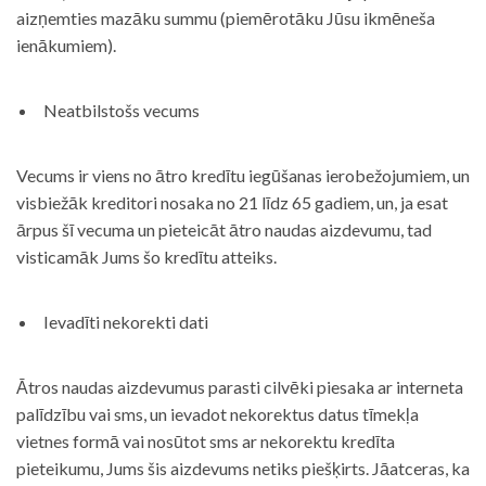
aizņemties mazāku summu (piemērotāku Jūsu ikmēneša
ienākumiem).
Neatbilstošs vecums
Vecums ir viens no ātro kredītu iegūšanas ierobežojumiem, un
visbiežāk kreditori nosaka no 21 līdz 65 gadiem, un, ja esat
ārpus šī vecuma un pieteicāt ātro naudas aizdevumu, tad
visticamāk Jums šo kredītu atteiks.
Ievadīti nekorekti dati
Ātros naudas aizdevumus parasti cilvēki piesaka ar interneta
palīdzību vai sms, un ievadot nekorektus datus tīmekļa
vietnes formā vai nosūtot sms ar nekorektu kredīta
pieteikumu, Jums šis aizdevums netiks piešķirts. Jāatceras, ka