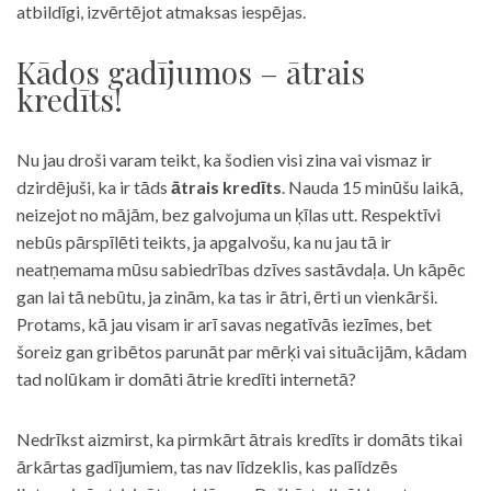
atbildīgi, izvērtējot atmaksas iespējas.
Kādos gadījumos – ātrais
kredīts!
Nu jau droši varam teikt, ka šodien visi zina vai vismaz ir
dzirdējuši, ka ir tāds
ātrais kredīts
. Nauda 15 minūšu laikā,
neizejot no mājām, bez galvojuma un ķīlas utt. Respektīvi
nebūs pārspīlēti teikts, ja apgalvošu, ka nu jau tā ir
neatņemama mūsu sabiedrības dzīves sastāvdaļa. Un kāpēc
gan lai tā nebūtu, ja zinām, ka tas ir ātri, ērti un vienkārši.
Protams, kā jau visam ir arī savas negatīvās iezīmes, bet
šoreiz gan gribētos parunāt par mērķi vai situācijām, kādam
tad nolūkam ir domāti ātrie kredīti internetā?
Nedrīkst aizmirst, ka pirmkārt ātrais kredīts ir domāts tikai
ārkārtas gadījumiem, tas nav līdzeklis, kas palīdzēs