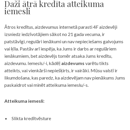
Daži ātrā kredīta atteikuma
iemesli
Ātros kredītus, aizdevumus internetā parasti 4F aizdevēji
izsniedz iedzīvotājiem sākot no 21 gada vecuma, ir
patstāvīgi, regulāri ienākumi un nav nepieciešams galvojums
vai ķīla. Pastāv arī iespēja, ka Jums ir darbs ar regulāriem
ienākumiem, bet aizdevējs tomēr atsaka Jums kredītu,
aizdevumu. Iemesls/-i, kādēļ
aizdevums
varētu tikts
atteikts, vai vienkārši nepiešķirts, ir vairāki. Mūsu valstī ir
likumdošana, kas paredz, ka aizdevējam nav pienākums Jums
paskaidrot vai minēt atteikuma iemeslu/-s.
Atteikuma iemesli:
Slikta kredītvēsture