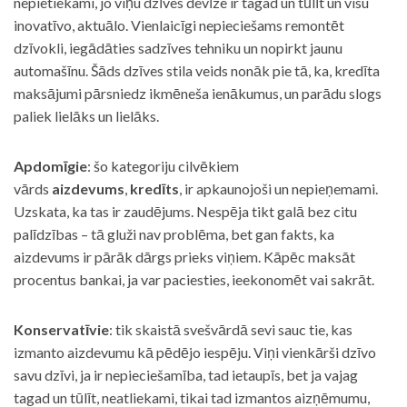
nepietiekami, jo viņu dzīves devīze ir tagad un tūlīt un visu
inovatīvo, aktuālo. Vienlaicīgi nepieciešams remontēt
dzīvokli, iegādāties sadzīves tehniku un nopirkt jaunu
automašīnu. Šāds dzīves stila veids nonāk pie tā, ka, kredīta
maksājumi pārsniedz ikmēneša ienākumus, un parādu slogs
paliek lielāks un lielāks.
Apdomīgie
: šo kategoriju cilvēkiem
vārds
aizdevums
,
kredīts
, ir apkaunojoši un nepieņemami.
Uzskata, ka tas ir zaudējums. Nespēja tikt galā bez citu
palīdzības – tā gluži nav problēma, bet gan fakts, ka
aizdevums ir pārāk dārgs prieks viņiem. Kāpēc maksāt
procentus bankai, ja var paciesties, ieekonomēt vai sakrāt.
Konservatīvie
: tik skaistā svešvārdā sevi sauc tie, kas
izmanto aizdevumu kā pēdējo iespēju. Viņi vienkārši dzīvo
savu dzīvi, ja ir nepieciešamība, tad ietaupīs, bet ja vajag
tagad un tūlīt, neatliekami, tikai tad izmantos aizņēmumu,