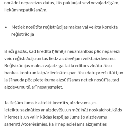
norādot nepareizus datus, Jūs pakļaujat sevi nevajadzīgām,
liekām nepatikšanām.
Netiek nosūtīta reģistrācijas maksa vai veikta korekta
reģistrācija
Bieži gadās, kad kredīta ņēmējs neuzmanības pēc nepareizi
veic reģistrāciju un tas liedz aizdevējam veikt aizdevumu.
Reģistrācijas maksa vajadzīga, lai kreditors zinātu Jūsu
bankas kontu un lai pārliecinātos par Jūsu datu precizitāti, un
ja šī nauda pēc pieteikuma aizsūtīšanas netiek nosūtīta, tad
aizdevumu tā arī nesaņemsiet.
Ja tiešām Jums ir atteikt
kredīts
, aizdevums, es
ieteiktu sazināties ar aizdevēju, un mēģināt noskaidrot, kāds
ir iemesls, un vai ir kādas iespējas Jums šo aizdevumu
saņemt! Atcerēsimies, ka ir nepieciešams aizņemties