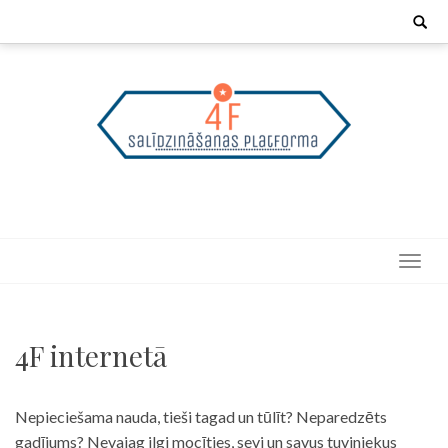
Skip
Search
for:
to
content
4F internetā
Nepieciešama nauda, tieši tagad un tūlīt? Neparedzēts
gadījums? Nevajag ilgi mocīties, sevi un savus tuviniekus