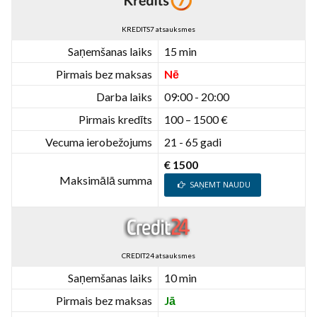
KREDITS7 atsauksmes
Saņemšanas laiks
15 min
Pirmais bez maksas
Nē
Darba laiks
09:00 - 20:00
Pirmais kredīts
100 – 1500 €
Vecuma ierobežojums
21 - 65 gadi
€ 1500
Maksimālā summa
SAŅEMT NAUDU
CREDIT24 atsauksmes
Saņemšanas laiks
10 min
Pirmais bez maksas
Jā