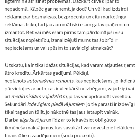
ilgtermiņā atrisināt problēmas. Dažkārt cilvēki par to
nepadomā. Kāpēc gan neņemt, ja dod? Un vēl kad izdzirdi
reklāmu par bezmaksas, bezprocentu un citu mārketinga
reklāmas triku, tad jau automātiski esam gatavi paņemt un
izmantot. Bet vai mēs esam pirms tam pārdomājuši visu
situācijas nopietnību, izanalizējuši mums tas šobrīd ir
nepieciešams un vai spēsim to savlaicīgi atmaksāt?
Uzskatu, ka ir tikai dažas situācijas, kad varam atļauties ņemt
ātro kredītu. Ārkārtas gadījumi. Pēkšņi,
neplānots
automašīnas remonts
, kas nepieciešams, jo ikdienā
pārvietojies ar auto, tas ir vienkārši neizbēgami, vajadzīgi vai
arī
medicīniskām vajadzībām
, jo tas var apdraudēt veselību.
Sekundāri
izdevīgiem piedāvājumiem
, jo tie parasti ir izdevīgi
tikai tagad un tūlīt, jo nākotnē tas ļaus ietaupīt vairāk.
Darba
alga kavējas
un līdz ar to iekavēsiet obligātos
ikmēneša maksājumus, kas savukārt var novest pie lielākiem
finansiāliem zaudējumiem (soda procenti).