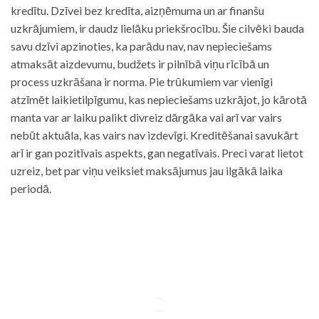
kredītu. Dzīvei bez kredīta, aizņēmuma un ar finanšu
uzkrājumiem, ir daudz lielāku priekšrocību. Šie cilvēki bauda
savu dzīvi apzinoties, ka parādu nav, nav nepieciešams
atmaksāt aizdevumu, budžets ir pilnībā viņu rīcībā un
process uzkrāšana ir norma. Pie trūkumiem var vienīgi
atzīmēt laikietilpīgumu, kas nepieciešams uzkrājot, jo kārotā
manta var ar laiku palikt divreiz dārgāka vai arī var vairs
nebūt aktuāla, kas vairs nav izdevīgi. Kreditēšanai savukārt
arī ir gan pozitīvais aspekts, gan negatīvais. Preci varat lietot
uzreiz, bet par viņu veiksiet maksājumus jau ilgākā laika
periodā.