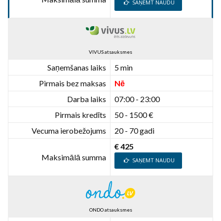
SAŅEMT NAUDU
VIVUS atsauksmes
Saņemšanas laiks
5 min
Pirmais bez maksas
Nē
Darba laiks
07:00 - 23:00
Pirmais kredīts
50 - 1500 €
Vecuma ierobežojums
20 - 70 gadi
€ 425
Maksimālā summa
SAŅEMT NAUDU
ONDO atsauksmes