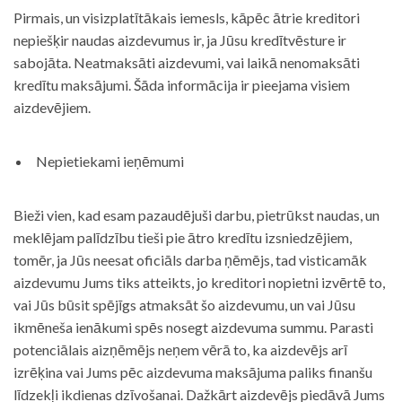
Pirmais, un visizplatītākais iemesls, kāpēc ātrie kreditori
nepiešķir naudas aizdevumus ir, ja Jūsu kredītvēsture ir
sabojāta. Neatmaksāti aizdevumi, vai laikā nenomaksāti
kredītu maksājumi. Šāda informācija ir pieejama visiem
aizdevējiem.
Nepietiekami ieņēmumi
Bieži vien, kad esam pazaudējuši darbu, pietrūkst naudas, un
meklējam palīdzību tieši pie ātro kredītu izsniedzējiem,
tomēr, ja Jūs neesat oficiāls darba ņēmējs, tad visticamāk
aizdevumu Jums tiks atteikts, jo kreditori nopietni izvērtē to,
vai Jūs būsit spējīgs atmaksāt šo aizdevumu, un vai Jūsu
ikmēneša ienākumi spēs nosegt aizdevuma summu. Parasti
potenciālais aizņēmējs neņem vērā to, ka aizdevējs arī
izrēķina vai Jums pēc aizdevuma maksājuma paliks finanšu
līdzekļi ikdienas dzīvošanai. Dažkārt aizdevējs piedāvā Jums