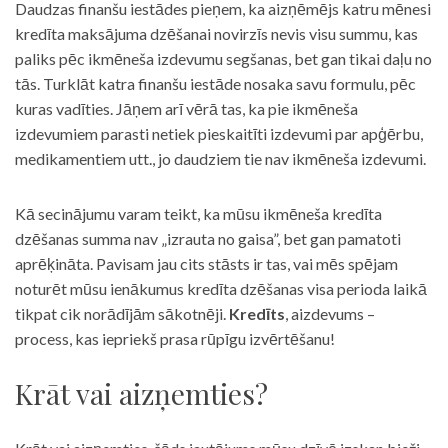
Daudzas finanšu iestādes pieņem, ka aizņēmējs katru mēnesi
kredīta maksājuma dzēšanai novirzīs nevis visu summu, kas
paliks pēc ikmēneša izdevumu segšanas, bet gan tikai daļu no
tās. Turklāt katra finanšu iestāde nosaka savu formulu, pēc
kuras vadīties. Jāņem arī vērā tas, ka pie ikmēneša
izdevumiem parasti netiek pieskaitīti izdevumi par apģērbu,
medikamentiem utt., jo daudziem tie nav ikmēneša izdevumi.
Kā secinājumu varam teikt, ka mūsu ikmēneša kredīta
dzēšanas summa nav „izrauta no gaisa”, bet gan pamatoti
aprēķināta. Pavisam jau cits stāsts ir tas, vai mēs spējam
noturēt mūsu ienākumus kredīta dzēšanas visa perioda laikā
tikpat cik norādījām sākotnēji.
Kredīts
, aizdevums –
process, kas iepriekš prasa rūpīgu izvērtēšanu!
Krāt vai aizņemties?