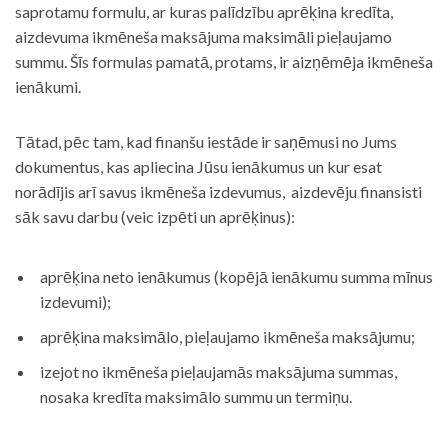
saprotamu formulu, ar kuras palīdzību aprēķina kredīta,
aizdevuma ikmēneša maksājuma maksimāli pieļaujamo
summu. Šīs formulas pamatā, protams, ir aizņēmēja ikmēneša
ienākumi.
Tātad, pēc tam, kad finanšu iestāde ir saņēmusi no Jums
dokumentus, kas apliecina Jūsu ienākumus un kur esat
norādījis arī savus ikmēneša izdevumus, aizdevēju finansisti
sāk savu darbu (veic izpēti un aprēķinus):
aprēķina neto ienākumus (kopējā ienākumu summa mīnus
izdevumi);
aprēķina maksimālo, pieļaujamo ikmēneša maksājumu;
izejot no ikmēneša pieļaujamās maksājuma summas,
nosaka kredīta maksimālo summu un termiņu.