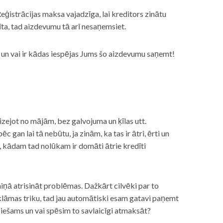
eģistrācijas maksa vajadzīga, lai kreditors zinātu
īta, tad aizdevumu tā arī nesaņemsiet.
s, un vai ir kādas iespējas Jums šo aizdevumu saņemt!
izejot no mājām, bez galvojuma un ķīlas utt.
gan lai tā nebūtu, ja zinām, ka tas ir ātri, ērti un
m, kādam tad nolūkam ir domāti ātrie kredīti
miņā atrisināt problēmas. Dažkārt cilvēki par to
lāmas triku, tad jau automātiski esam gatavi paņemt
ciešams un vai spēsim to savlaicīgi atmaksāt?