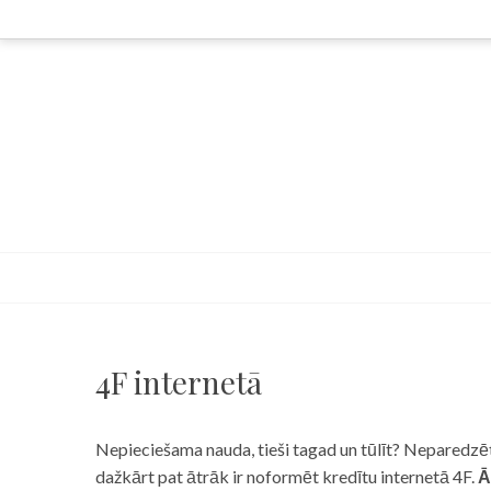
Skip
to
content
4F internetā
Nepieciešama nauda, tieši tagad un tūlīt? Neparedzēts
dažkārt pat ātrāk ir noformēt kredītu internetā 4F.
Ā