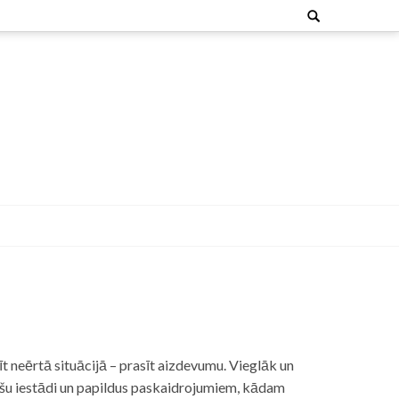
Search
for:
t neērtā situācijā – prasīt aizdevumu. Vieglāk un
nšu iestādi un papildus paskaidrojumiem, kādam