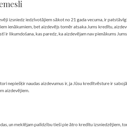
iemesli
evēji izsniedz iedzīvotājiem sākot no 21 gada vecuma, ir patstāvīg
ulāriem ienākumiem, bet aizdevējs tomēr atsaka Jums kredītu, aizde
 valstī ir likumdošana, kas paredz, ka aizdevējam nav pienākums Jum
ditori nepiešķir naudas aizdevumus ir, ja Jūsu kredītvēsture ir sab
em aizdevējiem.
das, un meklējam palīdzību tieši pie ātro kredītu izsniedzējiem, to