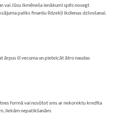
, un vai Jūsu ikmēneša ienākumi spēs nosegt
ājuma paliks finanšu līdzekļi ikdienas dzīvošanai.
at ārpus šī vecuma un pieteicāt ātro naudas
etnes formā vai nosūtot sms ar nekorektu kredīta
gām, liekām nepatikšanām.