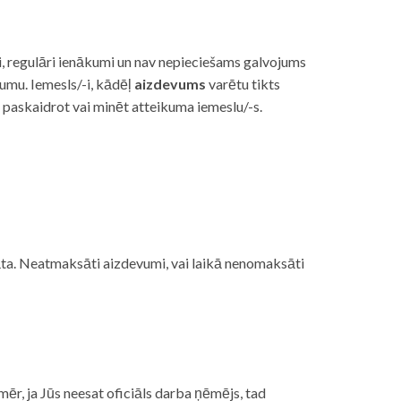
i, regulāri ienākumi un nav nepieciešams galvojums
vumu. Iemesls/-i, kādēļ
aizdevums
varētu tikts
s paskaidrot vai minēt atteikuma iemeslu/-s.
ojāta. Neatmaksāti aizdevumi, vai laikā nenomaksāti
mēr, ja Jūs neesat oficiāls darba ņēmējs, tad