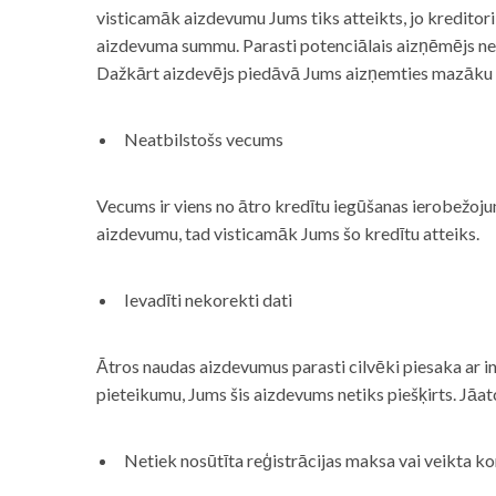
visticamāk aizdevumu Jums tiks atteikts, jo kreditor
aizdevuma summu. Parasti potenciālais aizņēmējs neņe
Dažkārt aizdevējs piedāvā Jums aizņemties mazāku
Neatbilstošs vecums
Vecums ir viens no ātro kredītu iegūšanas ierobežojum
aizdevumu, tad visticamāk Jums šo kredītu atteiks.
Ievadīti nekorekti dati
Ātros naudas aizdevumus parasti cilvēki piesaka ar i
pieteikumu, Jums šis aizdevums netiks piešķirts. Jāa
Netiek nosūtīta reģistrācijas maksa vai veikta ko