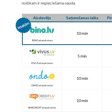
nolūkam ir nepieciešama nauda.
Aizdevējs
Saņemšanas laiks
Pi
10 min
BINO atsauksmes
5 min
VIVUS atsauksmes
10 min
ONDO atsauksmes
10 min
SMSCREDIT atsauksmes