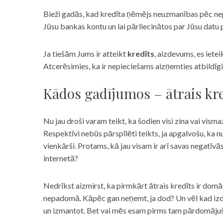
Bieži gadās, kad kredīta ņēmējs neuzmanības pēc nepar
Jūsu bankas kontu un lai pārliecinātos par Jūsu datu p
Ja tiešām Jums ir atteikt
kredīts
, aizdevums, es iete
Atcerēsimies, ka ir nepieciešams aizņemties atbildīgi
Kādos gadījumos – ātrais kre
Nu jau droši varam teikt, ka šodien visi zina vai vismaz
Respektīvi nebūs pārspīlēti teikts, ja apgalvošu, ka n
vienkārši. Protams, kā jau visam ir arī savas negatīv
internetā?
Nedrīkst aizmirst, ka pirmkārt ātrais kredīts ir domāt
nepadomā. Kāpēc gan neņemt, ja dod? Un vēl kad izd
un izmantot. Bet vai mēs esam pirms tam pārdomājuši 