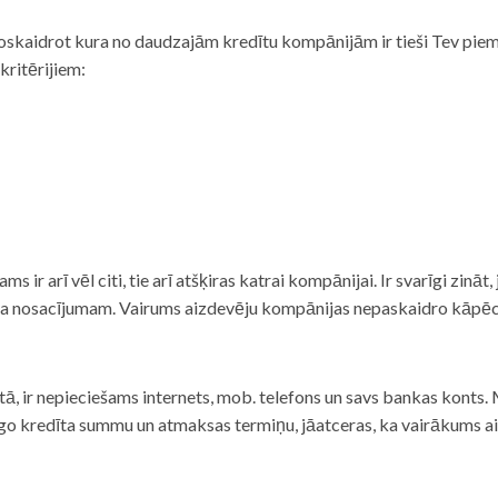
noskaidrot kura no daudzajām kredītu kompānijām ir tieši Tev piemē
 kritērijiem:
tams ir arī vēl citi, tie arī atšķiras katrai kompānijai. Ir svarīgi zin
nta nosacījumam. Vairums aizdevēju kompānijas nepaskaidro kāpēc t
ā, ir nepieciešams internets, mob. telefons un savs bankas konts. Ma
dzīgo kredīta summu un atmaksas termiņu, jāatceras, ka vairākums a