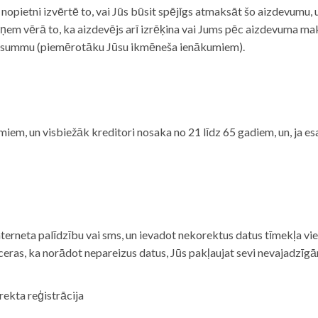
i nopietni izvērtē to, vai Jūs būsit spējīgs atmaksāt šo aizdevumu
m vērā to, ka aizdevējs arī izrēķina vai Jums pēc aizdevuma maks
 summu (piemērotāku Jūsu ikmēneša ienākumiem).
iem, un visbiežāk kreditori nosaka no 21 līdz 65 gadiem, un, ja es
nterneta palīdzību vai sms, un ievadot nekorektus datus tīmekļa vi
tceras, ka norādot nepareizus datus, Jūs pakļaujat sevi nevajadzī
rekta reģistrācija