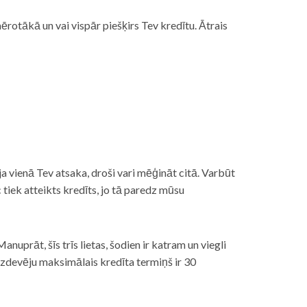
rotākā un vai vispār piešķirs Tev kredītu. Ātrais
āt, ja vienā Tev atsaka, droši vari mēģināt citā. Varbūt
iek atteikts kredīts, jo tā paredz mūsu
nuprāt, šīs trīs lietas, šodien ir katram un viegli
izdevēju maksimālais kredīta termiņš ir 30