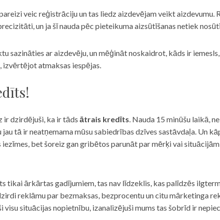
eizi veic reģistrāciju un tas liedz aizdevējam veikt aizdevumu. R
recizitāti, un ja šī nauda pēc pieteikuma aizsūtīšanas netiek nosūt
iktu sazināties ar aizdevēju, un mēģināt noskaidrot, kāds ir iemesl
, izvērtējot atmaksas iespējas.
dīts!
 ir dzirdējuši, ka ir tāds
ātrais kredīts
. Nauda 15 minūšu laikā, ne
u jau tā ir neatņemama mūsu sabiedrības dzīves sastāvdaļa. Un kāpēc 
ās iezīmes, bet šoreiz gan gribētos parunāt par mērķi vai situācijā
s tikai ārkārtas gadījumiem, tas nav līdzeklis, kas palīdzēs ilgter
zirdi reklāmu par bezmaksas, bezprocentu un citu mārketinga rek
visu situācijas nopietnību, izanalizējuši mums tas šobrīd ir nepie