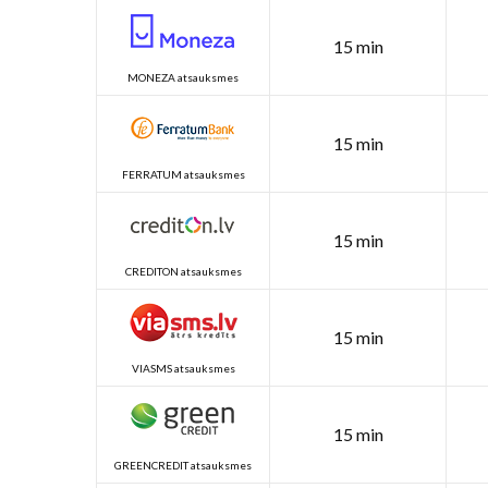
15 min
MONEZA atsauksmes
15 min
FERRATUM atsauksmes
15 min
CREDITON atsauksmes
15 min
VIASMS atsauksmes
15 min
GREENCREDIT atsauksmes