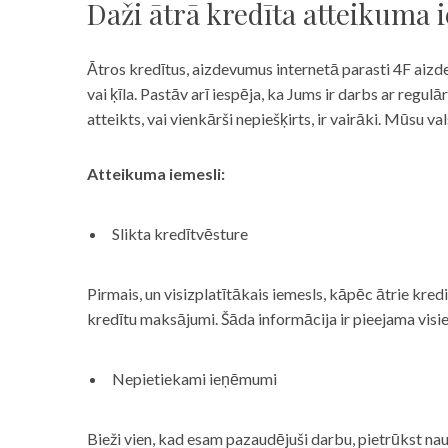
Daži ātrā kredīta atteikuma 
Ātros kredītus, aizdevumus internetā parasti 4F aizd
vai ķīla. Pastāv arī iespēja, ka Jums ir darbs ar reg
atteikts, vai vienkārši nepiešķirts, ir vairāki. Mūsu
Atteikuma iemesli:
Slikta kredītvēsture
Pirmais, un visizplatītākais iemesls, kāpēc ātrie kre
kredītu maksājumi. Šāda informācija ir pieejama visi
Nepietiekami ieņēmumi
Bieži vien, kad esam pazaudējuši darbu, pietrūkst nau