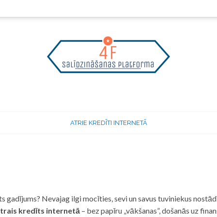
ATRIE KREDĪTI INTERNETĀ
 gadījums? Nevajag ilgi mocīties, sevi un savus tuviniekus nostādī
trais kredīts internetā
– bez papīru „vākšanas”, došanās uz fina