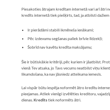
Piesakoties ātrajam kredītam internetā vari arī ātri 
kredīts internetā tiek piešķirts, tad, ja atbilsti dažiem
Ir pierādāmi stabili ikmēneša ienākumi;
Pēc izdevumu segšanas paliek brīvie līdzekļi;
Šobrīd nav kavētu kredīta maksājumu;
Šie ir būtiskākie kritēriji, pēc kuriem ir jāatbilst. Pro
vienā Tev atsaka, jo Tavs vecums neatbilst viņu klie
likumdošana, ka nav jāsniedz atteikuma iemesls.
Lai vispār būtu iespēja noformēt ātro kredītu internet
pieejamas. Atliek vienīgi izvēlēties kreditoru, vaja
dienas.
Kredīts
tiek noformēts ātri.