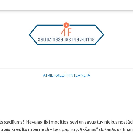
ATRIE KREDĪTI INTERNETĀ
 gadījums? Nevajag ilgi mocīties, sevi un savus tuviniekus nostādī
trais kredīts internetā
– bez papīru „vākšanas”, došanās uz fina