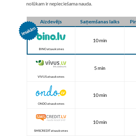
nolūkam ir nepieciešama nauda.
Aizdevējs
Saņemšanas laiks
Pi
10 min
BINO atsauksmes
5 min
VIVUS atsauksmes
10 min
ONDO atsauksmes
10 min
SMSCREDIT atsauksmes