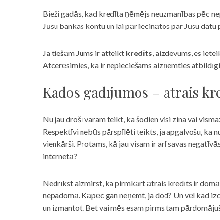
Bieži gadās, kad kredīta ņēmējs neuzmanības pēc nepar
Jūsu bankas kontu un lai pārliecinātos par Jūsu datu p
Ja tiešām Jums ir atteikt
kredīts
, aizdevums, es iete
Atcerēsimies, ka ir nepieciešams aizņemties atbildīgi
Kādos gadījumos – ātrais kre
Nu jau droši varam teikt, ka šodien visi zina vai vismaz
Respektīvi nebūs pārspīlēti teikts, ja apgalvošu, ka n
vienkārši. Protams, kā jau visam ir arī savas negatīv
internetā?
Nedrīkst aizmirst, ka pirmkārt ātrais kredīts ir domāt
nepadomā. Kāpēc gan neņemt, ja dod? Un vēl kad izd
un izmantot. Bet vai mēs esam pirms tam pārdomājuši 