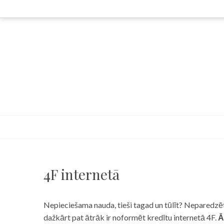
Skip
to
content
4F internetā
Nepieciešama nauda, tieši tagad un tūlīt? Neparedzēts
dažkārt pat ātrāk ir noformēt kredītu internetā 4F.
Ā