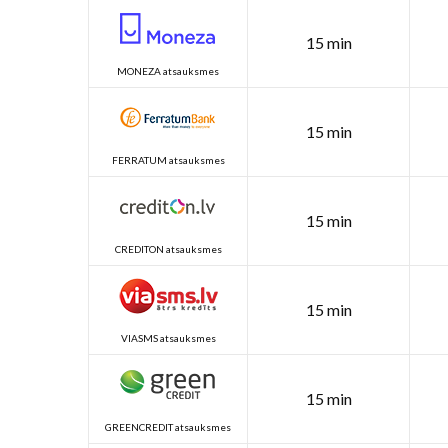
15 min
MONEZA atsauksmes
15 min
FERRATUM atsauksmes
15 min
CREDITON atsauksmes
15 min
VIASMS atsauksmes
15 min
GREENCREDIT atsauksmes