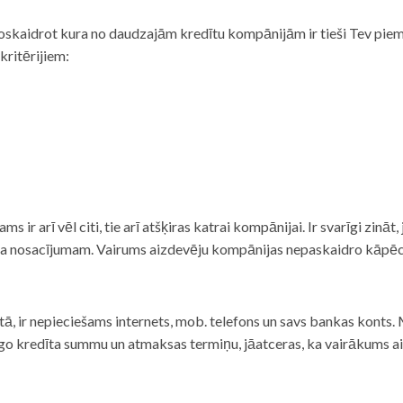
noskaidrot kura no daudzajām kredītu kompānijām ir tieši Tev piemē
 kritērijiem:
tams ir arī vēl citi, tie arī atšķiras katrai kompānijai. Ir svarīgi zin
nta nosacījumam. Vairums aizdevēju kompānijas nepaskaidro kāpēc t
ā, ir nepieciešams internets, mob. telefons un savs bankas konts. Ma
dzīgo kredīta summu un atmaksas termiņu, jāatceras, ka vairākums a