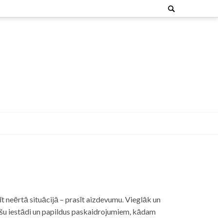
Search
for:
t neērtā situācijā – prasīt aizdevumu. Vieglāk un
nšu iestādi un papildus paskaidrojumiem, kādam