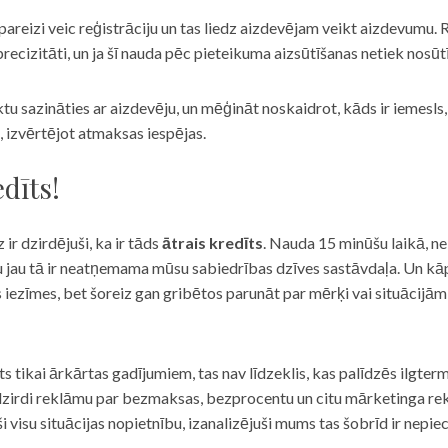
eizi veic reģistrāciju un tas liedz aizdevējam veikt aizdevumu. R
recizitāti, un ja šī nauda pēc pieteikuma aizsūtīšanas netiek nosūt
iktu sazināties ar aizdevēju, un mēģināt noskaidrot, kāds ir iemesl
, izvērtējot atmaksas iespējas.
dīts!
 ir dzirdējuši, ka ir tāds
ātrais kredīts
. Nauda 15 minūšu laikā, ne
u jau tā ir neatņemama mūsu sabiedrības dzīves sastāvdaļa. Un kāpēc 
ās iezīmes, bet šoreiz gan gribētos parunāt par mērķi vai situācijā
s tikai ārkārtas gadījumiem, tas nav līdzeklis, kas palīdzēs ilgter
zirdi reklāmu par bezmaksas, bezprocentu un citu mārketinga rek
visu situācijas nopietnību, izanalizējuši mums tas šobrīd ir nepie