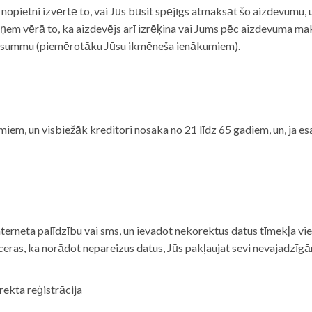
i nopietni izvērtē to, vai Jūs būsit spējīgs atmaksāt šo aizdevumu
m vērā to, ka aizdevējs arī izrēķina vai Jums pēc aizdevuma maks
 summu (piemērotāku Jūsu ikmēneša ienākumiem).
iem, un visbiežāk kreditori nosaka no 21 līdz 65 gadiem, un, ja es
nterneta palīdzību vai sms, un ievadot nekorektus datus tīmekļa vi
tceras, ka norādot nepareizus datus, Jūs pakļaujat sevi nevajadzī
rekta reģistrācija