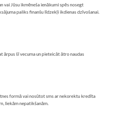
, un vai Jūsu ikmēneša ienākumi spēs nosegt
ājuma paliks finanšu līdzekļi ikdienas dzīvošanai.
at ārpus šī vecuma un pieteicāt ātro naudas
etnes formā vai nosūtot sms ar nekorektu kredīta
gām, liekām nepatikšanām.