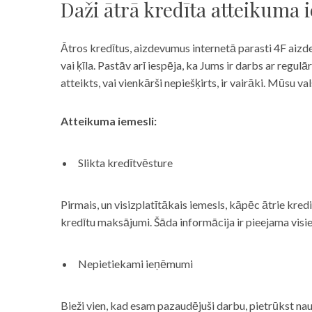
Daži ātrā kredīta atteikuma 
Ātros kredītus, aizdevumus internetā parasti 4F aizd
vai ķīla. Pastāv arī iespēja, ka Jums ir darbs ar reg
atteikts, vai vienkārši nepiešķirts, ir vairāki. Mūsu
Atteikuma iemesli:
Slikta kredītvēsture
Pirmais, un visizplatītākais iemesls, kāpēc ātrie kre
kredītu maksājumi. Šāda informācija ir pieejama visi
Nepietiekami ieņēmumi
Bieži vien, kad esam pazaudējuši darbu, pietrūkst nau