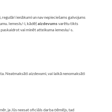
i, regulāri ienākumi un nav nepieciešams galvojums
vumu. Iemesls/-i, kādēļ
aizdevums
varētu tikts
s paskaidrot vai minēt atteikuma iemeslu/-s.
ojāta. Neatmaksāti aizdevumi, vai laikā nenomaksāti
mēr, ja Jūs neesat oficiāls darba ņēmējs, tad