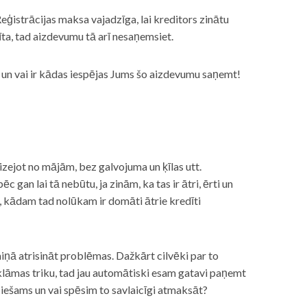
eģistrācijas maksa vajadzīga, lai kreditors zinātu
īta, tad aizdevumu tā arī nesaņemsiet.
s, un vai ir kādas iespējas Jums šo aizdevumu saņemt!
izejot no mājām, bez galvojuma un ķīlas utt.
gan lai tā nebūtu, ja zinām, ka tas ir ātri, ērti un
m, kādam tad nolūkam ir domāti ātrie kredīti
miņā atrisināt problēmas. Dažkārt cilvēki par to
lāmas triku, tad jau automātiski esam gatavi paņemt
ciešams un vai spēsim to savlaicīgi atmaksāt?