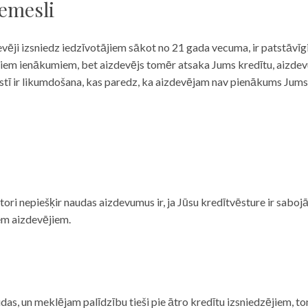
iemesli
evēji izsniedz iedzīvotājiem sākot no 21 gada vecuma, ir patstāvīg
ulāriem ienākumiem, bet aizdevējs tomēr atsaka Jums kredītu, aizde
 valstī ir likumdošana, kas paredz, ka aizdevējam nav pienākums Jum
ditori nepiešķir naudas aizdevumus ir, ja Jūsu kredītvēsture ir sab
em aizdevējiem.
das, un meklējam palīdzību tieši pie ātro kredītu izsniedzējiem, to