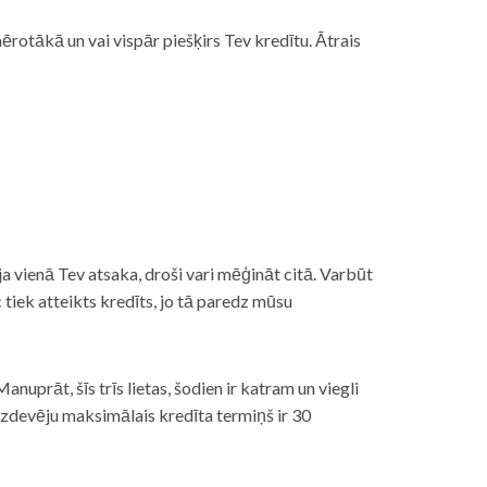
rotākā un vai vispār piešķirs Tev kredītu. Ātrais
āt, ja vienā Tev atsaka, droši vari mēģināt citā. Varbūt
iek atteikts kredīts, jo tā paredz mūsu
nuprāt, šīs trīs lietas, šodien ir katram un viegli
izdevēju maksimālais kredīta termiņš ir 30