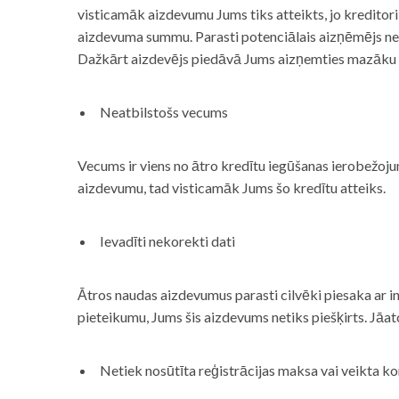
visticamāk aizdevumu Jums tiks atteikts, jo kreditor
aizdevuma summu. Parasti potenciālais aizņēmējs neņe
Dažkārt aizdevējs piedāvā Jums aizņemties mazāku
Neatbilstošs vecums
Vecums ir viens no ātro kredītu iegūšanas ierobežojum
aizdevumu, tad visticamāk Jums šo kredītu atteiks.
Ievadīti nekorekti dati
Ātros naudas aizdevumus parasti cilvēki piesaka ar i
pieteikumu, Jums šis aizdevums netiks piešķirts. Jāa
Netiek nosūtīta reģistrācijas maksa vai veikta ko