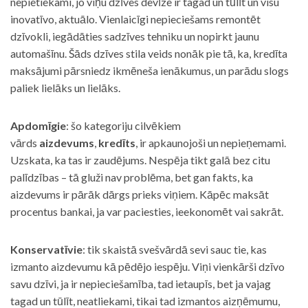
nepietiekami, jo viņu dzīves devīze ir tagad un tūlīt un visu
inovatīvo, aktuālo. Vienlaicīgi nepieciešams remontēt
dzīvokli, iegādāties sadzīves tehniku un nopirkt jaunu
automašīnu. Šāds dzīves stila veids nonāk pie tā, ka, kredīta
maksājumi pārsniedz ikmēneša ienākumus, un parādu slogs
paliek lielāks un lielāks.
Apdomīgie
: šo kategoriju cilvēkiem
vārds
aizdevums
,
kredīts
, ir apkaunojoši un nepieņemami.
Uzskata, ka tas ir zaudējums. Nespēja tikt galā bez citu
palīdzības – tā gluži nav problēma, bet gan fakts, ka
aizdevums ir pārāk dārgs prieks viņiem. Kāpēc maksāt
procentus bankai, ja var paciesties, ieekonomēt vai sakrāt.
Konservatīvie
: tik skaistā svešvārdā sevi sauc tie, kas
izmanto aizdevumu kā pēdējo iespēju. Viņi vienkārši dzīvo
savu dzīvi, ja ir nepieciešamība, tad ietaupīs, bet ja vajag
tagad un tūlīt, neatliekami, tikai tad izmantos aizņēmumu,