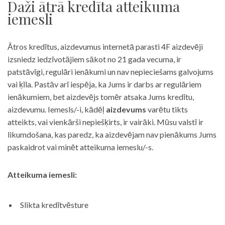
Daži ātrā kredīta atteikuma
iemesli
Ātros kredītus, aizdevumus internetā parasti 4F aizdevēji
izsniedz iedzīvotājiem sākot no 21 gada vecuma, ir
patstāvīgi, regulāri ienākumi un nav nepieciešams galvojums
vai ķīla. Pastāv arī iespēja, ka Jums ir darbs ar regulāriem
ienākumiem, bet aizdevējs tomēr atsaka Jums kredītu,
aizdevumu. Iemesls/-i, kādēļ
aizdevums
varētu tikts
atteikts, vai vienkārši nepiešķirts, ir vairāki. Mūsu valstī ir
likumdošana, kas paredz, ka aizdevējam nav pienākums Jums
paskaidrot vai minēt atteikuma iemeslu/-s.
Atteikuma iemesli:
Slikta kredītvēsture