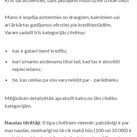
Krāt vai aizņemties, šāds jautājums mūsu dzīvē izskan bieži.
Mums ir iespēja aizņemties no draugiem, kaimiņiem vai
arī ārkārtas gadījumos vērsties pie kredītiestādēm.
Varam sadalīt trīs kategorijās cilvēkus:
kas ir gatavi ņemt kredītu;
kuri izmanto aizdevumu tikai tad, kad tas ir absolūti
nepieciešams;
tie, kas cenšas pa visu varu nekļūt par – parādnieku.
Mēģināsim detalizētāk aprakstīt katru no šīm cilvēku
kategorijām.
Naudas tērētāji
: šī tipa cilvēkiem vienmēr, patstāvīgi ir par
maz naudas, neatkarīgi no tā cik makā būs (100 vai 10 000) ir