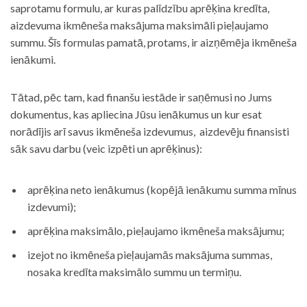
saprotamu formulu, ar kuras palīdzību aprēķina kredīta,
aizdevuma ikmēneša maksājuma maksimāli pieļaujamo
summu. Šīs formulas pamatā, protams, ir aizņēmēja ikmēneša
ienākumi.
Tātad, pēc tam, kad finanšu iestāde ir saņēmusi no Jums
dokumentus, kas apliecina Jūsu ienākumus un kur esat
norādījis arī savus ikmēneša izdevumus, aizdevēju finansisti
sāk savu darbu (veic izpēti un aprēķinus):
aprēķina neto ienākumus (kopējā ienākumu summa mīnus
izdevumi);
aprēķina maksimālo, pieļaujamo ikmēneša maksājumu;
izejot no ikmēneša pieļaujamās maksājuma summas,
nosaka kredīta maksimālo summu un termiņu.