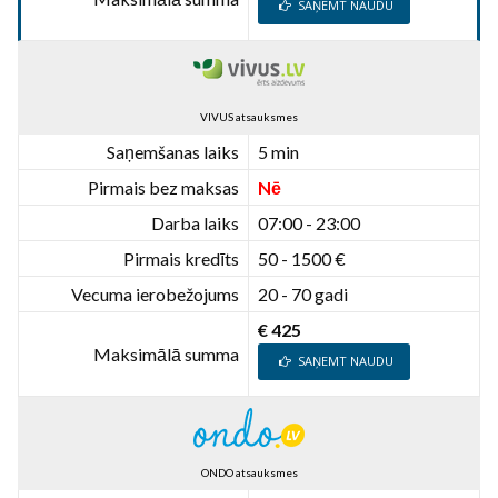
SAŅEMT NAUDU
VIVUS atsauksmes
Saņemšanas laiks
5 min
Pirmais bez maksas
Nē
Darba laiks
07:00 - 23:00
Pirmais kredīts
50 - 1500 €
Vecuma ierobežojums
20 - 70 gadi
€ 425
Maksimālā summa
SAŅEMT NAUDU
ONDO atsauksmes