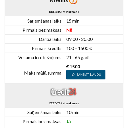
KREDITS7 atsauksmes
Saņemšanas laiks
15 min
Pirmais bez maksas
Nē
Darba laiks
09:00 - 20:00
Pirmais kredīts
100 – 1500 €
Vecuma ierobežojums
21 - 65 gadi
€ 1500
Maksimālā summa
SAŅEMT NAUDU
CREDIT24 atsauksmes
Saņemšanas laiks
10 min
Pirmais bez maksas
Jā