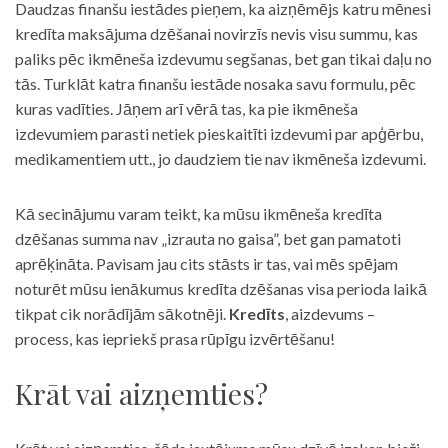
Daudzas finanšu iestādes pieņem, ka aizņēmējs katru mēnesi
kredīta maksājuma dzēšanai novirzīs nevis visu summu, kas
paliks pēc ikmēneša izdevumu segšanas, bet gan tikai daļu no
tās. Turklāt katra finanšu iestāde nosaka savu formulu, pēc
kuras vadīties. Jāņem arī vērā tas, ka pie ikmēneša
izdevumiem parasti netiek pieskaitīti izdevumi par apģērbu,
medikamentiem utt., jo daudziem tie nav ikmēneša izdevumi.
Kā secinājumu varam teikt, ka mūsu ikmēneša kredīta
dzēšanas summa nav „izrauta no gaisa”, bet gan pamatoti
aprēķināta. Pavisam jau cits stāsts ir tas, vai mēs spējam
noturēt mūsu ienākumus kredīta dzēšanas visa perioda laikā
tikpat cik norādījām sākotnēji.
Kredīts
, aizdevums –
process, kas iepriekš prasa rūpīgu izvērtēšanu!
Krāt vai aizņemties?