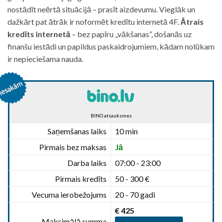
nostādīt neērtā situācijā – prasīt aizdevumu. Vieglāk un
dažkārt pat ātrāk ir noformēt kredītu internetā 4F.
Ātrais
kredīts internetā
– bez papīru „vākšanas”, došanās uz
finanšu iestādi un papildus paskaidrojumiem, kādam nolūkam
ir nepieciešama nauda.
BINO atsauksmes
Saņemšanas laiks
10 min
Pirmais bez maksas
Jā
Darba laiks
07:00 - 23:00
Pirmais kredīts
50 - 300 €
Vecuma ierobežojums
20 - 70 gadi
€ 425
Maksimālā summa