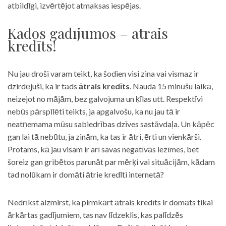
atbildīgi, izvērtējot atmaksas iespējas.
Kādos gadījumos – ātrais
kredīts!
Nu jau droši varam teikt, ka šodien visi zina vai vismaz ir
dzirdējuši, ka ir tāds
ātrais kredīts
. Nauda 15 minūšu laikā,
neizejot no mājām, bez galvojuma un ķīlas utt. Respektīvi
nebūs pārspīlēti teikts, ja apgalvošu, ka nu jau tā ir
neatņemama mūsu sabiedrības dzīves sastāvdaļa. Un kāpēc
gan lai tā nebūtu, ja zinām, ka tas ir ātri, ērti un vienkārši.
Protams, kā jau visam ir arī savas negatīvās iezīmes, bet
šoreiz gan gribētos parunāt par mērķi vai situācijām, kādam
tad nolūkam ir domāti ātrie kredīti internetā?
Nedrīkst aizmirst, ka pirmkārt ātrais kredīts ir domāts tikai
ārkārtas gadījumiem, tas nav līdzeklis, kas palīdzēs