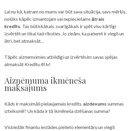
Lai nu kā, katram no mums var būt sava situācija, savs mērķis,
nolūks kāpēc izmantojam vai nepieciešams
ātrais
kredīts.
Tas būtiskākais, svarīgākais ir spēt visu kārtīgi
izvērtēt un tikai tad rīkoties. Jo zinām, ka paņemt ir viegli un
ātri, bet atmaksāt…
Tāpēc aizņemsimies atbildīgi un izvērtēsim savas spējas
atmaksāt Kredītu 4f.lv!
Aizņēmuma ikmēneša
maksājums
Kāds ir maksimāli pieļaujamais kredīts,
aizdevums
summas
izteiksmē? Un kāda ir tā ikmēneša dzēšanas summa?
Visbiežāk finanšu iestādes pielieto elementāru un viegli