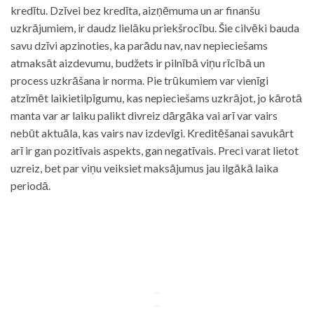
kredītu. Dzīvei bez kredīta, aizņēmuma un ar finanšu
uzkrājumiem, ir daudz lielāku priekšrocību. Šie cilvēki bauda
savu dzīvi apzinoties, ka parādu nav, nav nepieciešams
atmaksāt aizdevumu, budžets ir pilnībā viņu rīcībā un
process uzkrāšana ir norma. Pie trūkumiem var vienīgi
atzīmēt laikietilpīgumu, kas nepieciešams uzkrājot, jo kārotā
manta var ar laiku palikt divreiz dārgāka vai arī var vairs
nebūt aktuāla, kas vairs nav izdevīgi. Kreditēšanai savukārt
arī ir gan pozitīvais aspekts, gan negatīvais. Preci varat lietot
uzreiz, bet par viņu veiksiet maksājumus jau ilgākā laika
periodā.