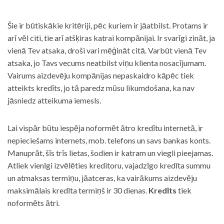
Šie ir būtiskākie kritēriji, pēc kuriem ir jāatbilst. Protams ir
arī vēl citi, tie arī atšķiras katrai kompānijai. Ir svarīgi zināt, ja
vienā Tev atsaka, droši vari mēģināt citā. Varbūt vienā Tev
atsaka, jo Tavs vecums neatbilst viņu klienta nosacījumam.
Vairums aizdevēju kompānijas nepaskaidro kāpēc tiek
atteikts kredīts, jo tā paredz mūsu likumdošana, ka nav
jāsniedz atteikuma iemesls.
Lai vispār būtu iespēja noformēt ātro kredītu internetā, ir
nepieciešams internets, mob. telefons un savs bankas konts.
Manuprāt, šīs trīs lietas, šodien ir katram un viegli pieejamas.
Atliek vienīgi izvēlēties kreditoru, vajadzīgo kredīta summu
un atmaksas termiņu, jāatceras, ka vairākums aizdevēju
maksimālais kredīta termiņš ir 30 dienas.
Kredīts
tiek
noformēts ātri.