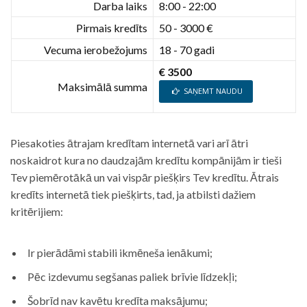
Darba laiks
8:00 - 22:00
Pirmais kredīts
50 - 3000 €
Vecuma ierobežojums
18 - 70 gadi
€ 3500
Maksimālā summa
SAŅEMT NAUDU
Piesakoties ātrajam kredītam internetā vari arī ātri
noskaidrot kura no daudzajām kredītu kompānijām ir tieši
Tev piemērotākā un vai vispār piešķirs Tev kredītu. Ātrais
kredīts internetā tiek piešķirts, tad, ja atbilsti dažiem
kritērijiem:
Ir pierādāmi stabili ikmēneša ienākumi;
Pēc izdevumu segšanas paliek brīvie līdzekļi;
Šobrīd nav kavētu kredīta maksājumu;