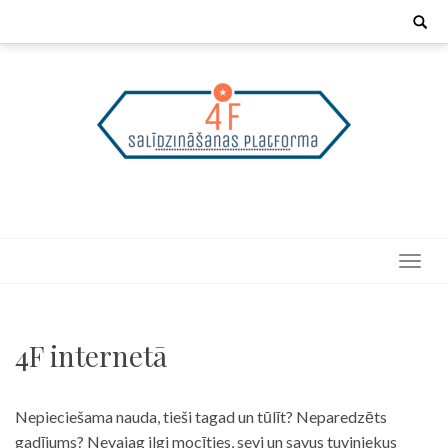
Skip
Search
for:
to
content
4F internetā
Nepieciešama nauda, tieši tagad un tūlīt? Neparedzēts
gadījums? Nevajag ilgi mocīties, sevi un savus tuviniekus