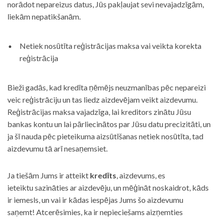
norādot nepareizus datus, Jūs pakļaujat sevi nevajadzīgām,
liekām nepatikšanām.
Netiek nosūtīta reģistrācijas maksa vai veikta korekta
reģistrācija
Bieži gadās, kad kredīta ņēmējs neuzmanības pēc nepareizi
veic reģistrāciju un tas liedz aizdevējam veikt aizdevumu.
Reģistrācijas maksa vajadzīga, lai kreditors zinātu Jūsu
bankas kontu un lai pārliecinātos par Jūsu datu precizitāti, un
ja šī nauda pēc pieteikuma aizsūtīšanas netiek nosūtīta, tad
aizdevumu tā arī nesaņemsiet.
Ja tiešām Jums ir atteikt
kredīts
, aizdevums, es
ieteiktu sazināties ar aizdevēju, un mēģināt noskaidrot, kāds
ir iemesls, un vai ir kādas iespējas Jums šo aizdevumu
saņemt! Atcerēsimies, ka ir nepieciešams aizņemties