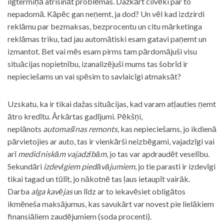
ilgtermiņā atrisināt problēmas. Dažkārt cilvēki par to
nepadomā. Kāpēc gan neņemt, ja dod? Un vēl kad izdzirdi
reklāmu par bezmaksas, bezprocentu un citu mārketinga
reklāmas triku, tad jau automātiski esam gatavi paņemt un
izmantot. Bet vai mēs esam pirms tam pārdomājuši visu
situācijas nopietnību, izanalizējuši mums tas šobrīd ir
nepieciešams un vai spēsim to savlaicīgi atmaksāt?
Uzskatu, ka ir tikai dažas situācijas, kad varam atļauties ņemt
ātro kredītu. Ārkārtas gadījumi. Pēkšņi,
neplānots
automašīnas remonts
, kas nepieciešams, jo ikdienā
pārvietojies ar auto, tas ir vienkārši neizbēgami, vajadzīgi vai
arī
medicīniskām vajadzībām
, jo tas var apdraudēt veselību.
Sekundāri
izdevīgiem piedāvājumiem
, jo tie parasti ir izdevīgi
tikai tagad un tūlīt, jo nākotnē tas ļaus ietaupīt vairāk.
Darba
alga kavējas
un līdz ar to iekavēsiet obligātos
ikmēneša maksājumus, kas savukārt var novest pie lielākiem
finansiāliem zaudējumiem (soda procenti).