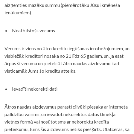
aizņemties mazāku summu (piemērotāku Jūsu ikmēneša
ienākumiem).
Neatbilstošs vecums
Vecums ir viens no ātro kredītu iegūšanas ierobežojumiem, un
visbiežāk kreditori nosaka no 21 līdz 65 gadiem, un, ja esat
ārpus šī vecuma un pieteicāt ātro naudas aizdevumu, tad
visticamāk Jums šo kredītu atteiks.
Ievadīti nekorekti dati
Ātros naudas aizdevumus parasti cilvēki piesaka ar interneta
palīdzību vai sms, un ievadot nekorektus datus tīmekļa
vietnes formā vai nosūtot sms ar nekorektu kredīta
pieteikumu, Jums šis aizdevums netiks piešķirts. Jāatceras, ka