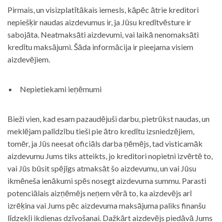
Pirmais, un visizplatītākais iemesls, kāpēc ātrie kreditori
nepiešķir naudas aizdevumus ir, ja Jūsu kredītvēsture ir
sabojāta. Neatmaksāti aizdevumi, vai laikā nenomaksāti
kredītu maksājumi. Šāda informācija ir pieejama visiem
aizdevējiem.
Nepietiekami ieņēmumi
Bieži vien, kad esam pazaudējuši darbu, pietrūkst naudas, un
meklējam palīdzību tieši pie ātro kredītu izsniedzējiem,
tomēr, ja Jūs neesat oficiāls darba ņēmējs, tad visticamāk
aizdevumu Jums tiks atteikts, jo kreditori nopietni izvērtē to,
vai Jūs būsit spējīgs atmaksāt šo aizdevumu, un vai Jūsu
ikmēneša ienākumi spēs nosegt aizdevuma summu. Parasti
potenciālais aizņēmējs neņem vērā to, ka aizdevējs arī
izrēķina vai Jums pēc aizdevuma maksājuma paliks finanšu
līdzekļi ikdienas dzīvošanai. Dažkārt aizdevējs piedāvā Jums