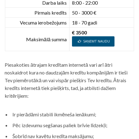
Darba laiks
8:00 - 22:00
Pirmais kredīts
50 - 3000 €
Vecuma ierobežojums
18 - 70 gadi
€ 3500
Maksimālā summa
SAŅEMT NAUDU
Piesakoties ātrajam kredītam internetā vari arī ātri
noskaidrot kura no daudzajām kredītu kompānijām ir tieši
Tev piemērotākā un vai vispār piešķirs Tev kredītu. Ātrais
kredīts internetā tiek piešķirts, tad, ja atbilsti dažiem
kritērijiem:
Ir pierādāmi stabili ikmēneša ienākumi;
Pēc izdevumu segšanas paliek brīvie līdzekļi;
Šobrīd nav kavētu kredīta maksājumu;