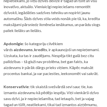
nepietiekami, jo viņu dzīves devīze ir tagad un tūlīt un visu
inovatīvo, aktuālo. Vienlaicīgi nepieciešams remontēt
dzīvokli, iegādāties sadzīves tehniku un nopirkt jaunu
automašīnu. Šāds dzīves stila veids nonāk pie tā, ka, kredīta
maksājumi pārsniedz ikmēneša ienākumus, un parādu slogs
paliek lielāks un lielāks.
Apdomīgie
: šo kategoriju cilvēkiem
vārds
aizdevums
,
kredīts
, ir apkaunojoši un nepieņemami.
Uzskata, ka tas ir zaudējums. Nespēja tikt galā bez citu
palīdzības – tā gluži nav problēma, bet gan fakts, ka
aizdevums ir pārāk dārgs prieks viņiem. Kāpēc maksāt
procentus bankai, ja var paciesties, ieekonomēt vai sakrāt.
Konservatīvie
: tik skaistā svešvārdā sevi sauc tie, kas
izmanto aizdevumu kā pēdējo iespēju. Viņi vienkārši dzīvo
savu dzīvi, ja ir nepieciešamība, tad ietaupīs, bet ja vajag
tagad un tūlīt, neatliekami, tikai tad izmantos aizņēmumu,