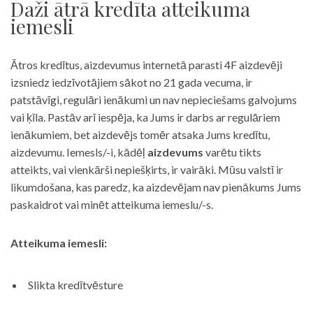
Daži ātrā kredīta atteikuma
iemesli
Ātros kredītus, aizdevumus internetā parasti 4F aizdevēji
izsniedz iedzīvotājiem sākot no 21 gada vecuma, ir
patstāvīgi, regulāri ienākumi un nav nepieciešams galvojums
vai ķīla. Pastāv arī iespēja, ka Jums ir darbs ar regulāriem
ienākumiem, bet aizdevējs tomēr atsaka Jums kredītu,
aizdevumu. Iemesls/-i, kādēļ
aizdevums
varētu tikts
atteikts, vai vienkārši nepiešķirts, ir vairāki. Mūsu valstī ir
likumdošana, kas paredz, ka aizdevējam nav pienākums Jums
paskaidrot vai minēt atteikuma iemeslu/-s.
Atteikuma iemesli:
Slikta kredītvēsture