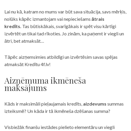
Lai nu kā, katram no mums var būt sava situācija, savs mērķis,
nolūks kāpēc izmantojam vai nepieciešams
ātrais
kredīts.
Tas būtiskākais, svarīgākais ir spēt visu kārtīgi
izvērtēt un tikai tad rīkoties. Jo zinām, ka paņemt ir viegli un
ātri, bet atmaksāt…
Tāpēc aizņemsimies atbildīgi un izvērtēsim savas spējas
atmaksāt Kredītu 4f.lv!
Aizņēmuma ikmēneša
maksājums
Kāds ir maksimāli pieļaujamais kredīts,
aizdevums
summas
izteiksmē? Un kāda ir tā ikmēneša dzēšanas summa?
Visbiežāk finanšu iestādes pielieto elementāru un viegli