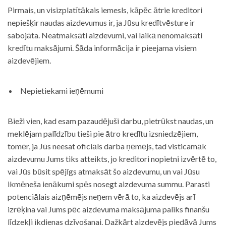
Pirmais, un visizplatītākais iemesls, kāpēc ātrie kreditori
nepiešķir naudas aizdevumus ir, ja Jūsu kredītvēsture ir
sabojāta. Neatmaksāti aizdevumi, vai laikā nenomaksāti
kredītu maksājumi. Šāda informācija ir pieejama visiem
aizdevējiem.
Nepietiekami ieņēmumi
Bieži vien, kad esam pazaudējuši darbu, pietrūkst naudas, un
meklējam palīdzību tieši pie ātro kredītu izsniedzējiem,
tomēr, ja Jūs neesat oficiāls darba ņēmējs, tad visticamāk
aizdevumu Jums tiks atteikts, jo kreditori nopietni izvērtē to,
vai Jūs būsit spējīgs atmaksāt šo aizdevumu, un vai Jūsu
ikmēneša ienākumi spēs nosegt aizdevuma summu. Parasti
potenciālais aizņēmējs neņem vērā to, ka aizdevējs arī
izrēķina vai Jums pēc aizdevuma maksājuma paliks finanšu
līdzekļi ikdienas dzīvošanai. Dažkārt aizdevējs piedāvā Jums