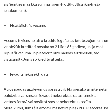
aizņemties mazāku summu (piemērotāku Jūsu ikmēneša
ienākumiem).
Neatbilstošs vecums
Vecums ir viens no ātro kredītu iegūšanas ierobežojumiem, un
visbiežāk kreditori nosaka no 21 līdz 65 gadiem, un, ja esat
ārpus šī vecuma un pieteicāt ātro naudas aizdevumu, tad
visticamāk Jums šo kredītu atteiks.
Ievadīti nekorekti dati
Ātros naudas aizdevumus parasti cilvēki piesaka ar interneta
palīdzību vai sms, un ievadot nekorektus datus tīmekļa
vietnes formā vai nosūtot sms ar nekorektu kredīta
pieteikumu, Jums šis aizdevums netiks piešķirts. Jāatceras, ka