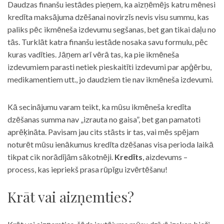
Daudzas finanšu iestādes pieņem, ka aizņēmējs katru mēnesi
kredīta maksājuma dzēšanai novirzīs nevis visu summu, kas
paliks pēc ikmēneša izdevumu segšanas, bet gan tikai daļu no
tās. Turklāt katra finanšu iestāde nosaka savu formulu, pēc
kuras vadīties. Jāņem arī vērā tas, ka pie ikmēneša
izdevumiem parasti netiek pieskaitīti izdevumi par apģērbu,
medikamentiem utt., jo daudziem tie nav ikmēneša izdevumi.
Kā secinājumu varam teikt, ka mūsu ikmēneša kredīta
dzēšanas summa nav „izrauta no gaisa”, bet gan pamatoti
aprēķināta. Pavisam jau cits stāsts ir tas, vai mēs spējam
noturēt mūsu ienākumus kredīta dzēšanas visa perioda laikā
tikpat cik norādījām sākotnēji.
Kredīts
, aizdevums –
process, kas iepriekš prasa rūpīgu izvērtēšanu!
Krāt vai aizņemties?