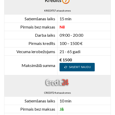
KREDITS7 atsauksmes
Saņemšanas laiks
15 min
Pirmais bez maksas
Nē
Darba laiks
09:00 - 20:00
Pirmais kredīts
100 – 1500 €
Vecuma ierobežojums
21 - 65 gadi
€ 1500
Maksimālā summa
SAŅEMT NAUDU
CREDIT24 atsauksmes
Saņemšanas laiks
10 min
Pirmais bez maksas
Jā