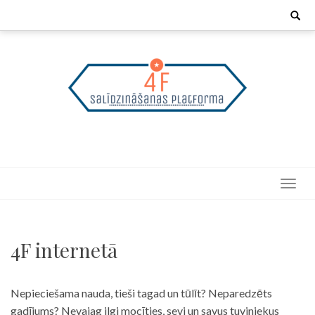
Skip
Search
for:
to
content
4F internetā
Nepieciešama nauda, tieši tagad un tūlīt? Neparedzēts
gadījums? Nevajag ilgi mocīties, sevi un savus tuviniekus