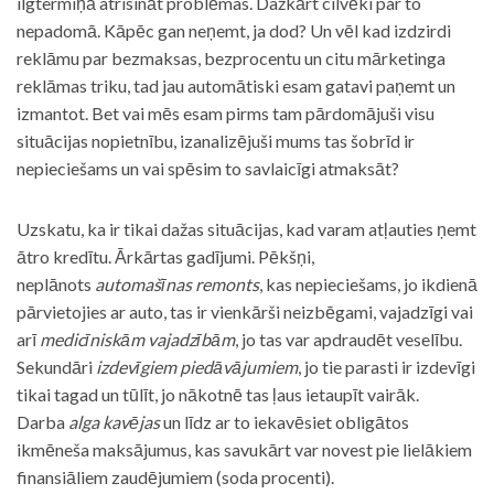
ilgtermiņā atrisināt problēmas. Dažkārt cilvēki par to
nepadomā. Kāpēc gan neņemt, ja dod? Un vēl kad izdzirdi
reklāmu par bezmaksas, bezprocentu un citu mārketinga
reklāmas triku, tad jau automātiski esam gatavi paņemt un
izmantot. Bet vai mēs esam pirms tam pārdomājuši visu
situācijas nopietnību, izanalizējuši mums tas šobrīd ir
nepieciešams un vai spēsim to savlaicīgi atmaksāt?
Uzskatu, ka ir tikai dažas situācijas, kad varam atļauties ņemt
ātro kredītu. Ārkārtas gadījumi. Pēkšņi,
neplānots
automašīnas remonts
, kas nepieciešams, jo ikdienā
pārvietojies ar auto, tas ir vienkārši neizbēgami, vajadzīgi vai
arī
medicīniskām vajadzībām
, jo tas var apdraudēt veselību.
Sekundāri
izdevīgiem piedāvājumiem
, jo tie parasti ir izdevīgi
tikai tagad un tūlīt, jo nākotnē tas ļaus ietaupīt vairāk.
Darba
alga kavējas
un līdz ar to iekavēsiet obligātos
ikmēneša maksājumus, kas savukārt var novest pie lielākiem
finansiāliem zaudējumiem (soda procenti).