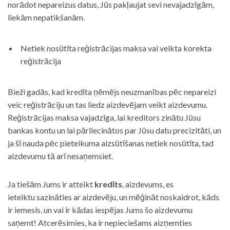
norādot nepareizus datus, Jūs pakļaujat sevi nevajadzīgām,
liekām nepatikšanām.
Netiek nosūtīta reģistrācijas maksa vai veikta korekta
reģistrācija
Bieži gadās, kad kredīta ņēmējs neuzmanības pēc nepareizi
veic reģistrāciju un tas liedz aizdevējam veikt aizdevumu.
Reģistrācijas maksa vajadzīga, lai kreditors zinātu Jūsu
bankas kontu un lai pārliecinātos par Jūsu datu precizitāti, un
ja šī nauda pēc pieteikuma aizsūtīšanas netiek nosūtīta, tad
aizdevumu tā arī nesaņemsiet.
Ja tiešām Jums ir atteikt
kredīts
, aizdevums, es
ieteiktu sazināties ar aizdevēju, un mēģināt noskaidrot, kāds
ir iemesls, un vai ir kādas iespējas Jums šo aizdevumu
saņemt! Atcerēsimies, ka ir nepieciešams aizņemties