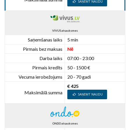
SAŅEMT NAUDU
VIVUS atsauksmes
Saņemšanas laiks
5 min
Pirmais bez maksas
Nē
Darba laiks
07:00 - 23:00
Pirmais kredīts
50 - 1500 €
Vecuma ierobežojums
20 - 70 gadi
€ 425
Maksimālā summa
SAŅEMT NAUDU
ONDO atsauksmes