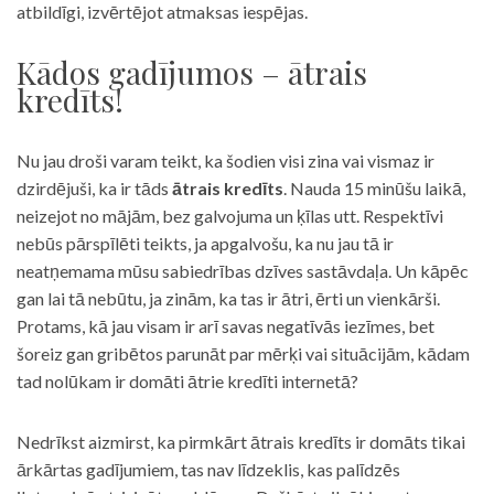
atbildīgi, izvērtējot atmaksas iespējas.
Kādos gadījumos – ātrais
kredīts!
Nu jau droši varam teikt, ka šodien visi zina vai vismaz ir
dzirdējuši, ka ir tāds
ātrais kredīts
. Nauda 15 minūšu laikā,
neizejot no mājām, bez galvojuma un ķīlas utt. Respektīvi
nebūs pārspīlēti teikts, ja apgalvošu, ka nu jau tā ir
neatņemama mūsu sabiedrības dzīves sastāvdaļa. Un kāpēc
gan lai tā nebūtu, ja zinām, ka tas ir ātri, ērti un vienkārši.
Protams, kā jau visam ir arī savas negatīvās iezīmes, bet
šoreiz gan gribētos parunāt par mērķi vai situācijām, kādam
tad nolūkam ir domāti ātrie kredīti internetā?
Nedrīkst aizmirst, ka pirmkārt ātrais kredīts ir domāts tikai
ārkārtas gadījumiem, tas nav līdzeklis, kas palīdzēs