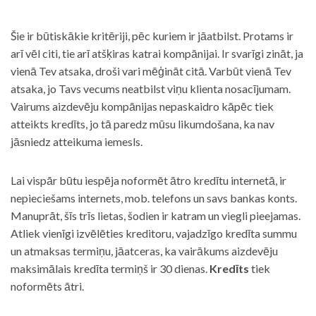
Šie ir būtiskākie kritēriji, pēc kuriem ir jāatbilst. Protams ir
arī vēl citi, tie arī atšķiras katrai kompānijai. Ir svarīgi zināt, ja
vienā Tev atsaka, droši vari mēģināt citā. Varbūt vienā Tev
atsaka, jo Tavs vecums neatbilst viņu klienta nosacījumam.
Vairums aizdevēju kompānijas nepaskaidro kāpēc tiek
atteikts kredīts, jo tā paredz mūsu likumdošana, ka nav
jāsniedz atteikuma iemesls.
Lai vispār būtu iespēja noformēt ātro kredītu internetā, ir
nepieciešams internets, mob. telefons un savs bankas konts.
Manuprāt, šīs trīs lietas, šodien ir katram un viegli pieejamas.
Atliek vienīgi izvēlēties kreditoru, vajadzīgo kredīta summu
un atmaksas termiņu, jāatceras, ka vairākums aizdevēju
maksimālais kredīta termiņš ir 30 dienas.
Kredīts
tiek
noformēts ātri.