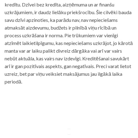
kredītu. Dzīvei bez kredīta, aizņēmuma un ar finanšu
uzkrājumiem, ir daudz lielāku priekšrocību. Šie cilvēki bauda
savu dzīvi apzinoties, ka parādu nav, nav nepieciešams
atmaksāt aizdevumu, budžets ir pilnībā viņu rīcībā un
process uzkrāšana ir norma. Pie trūkumiem var vienīgi
atzīmēt laikietilpīgumu, kas nepieciešams uzkrājot, jo kārotā
manta var ar laiku palikt divreiz dārgāka vai arī var vairs
nebūt aktuāla, kas vairs nav izdevīgi. Kreditēšanai savukārt
arī ir gan pozitīvais aspekts, gan negatīvais. Preci varat lietot
uzreiz, bet par viņu veiksiet maksājumus jau ilgākā laika
periodā.