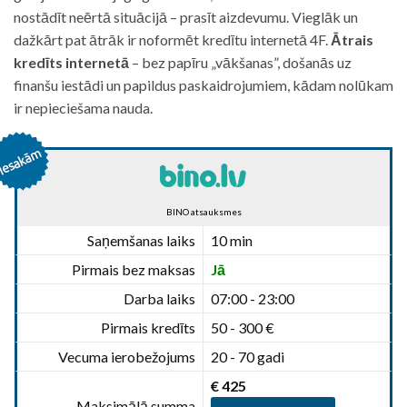
nostādīt neērtā situācijā – prasīt aizdevumu. Vieglāk un
dažkārt pat ātrāk ir noformēt kredītu internetā 4F.
Ātrais
kredīts internetā
– bez papīru „vākšanas”, došanās uz
finanšu iestādi un papildus paskaidrojumiem, kādam nolūkam
ir nepieciešama nauda.
BINO atsauksmes
Saņemšanas laiks
10 min
Pirmais bez maksas
Jā
Darba laiks
07:00 - 23:00
Pirmais kredīts
50 - 300 €
Vecuma ierobežojums
20 - 70 gadi
€ 425
Maksimālā summa