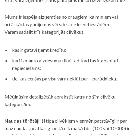
Krāt vai aizņemties, šāds jautājums mūsu dzīvē izskan bieži.
Mums ir iespēja aizņemties no draugiem, kaimiņiem vai
arī ārkārtas gadījumos vērsties pie kredītiestādēm.
Varam sadalīt trīs kategorijās cilvēkus:
kas ir gatavi ņemt kredītu;
kuri izmanto aizdevumu tikai tad, kad tas ir absolūti
nepieciešams;
tie, kas cenšas pa visu varu nekļūt par – parādnieku.
Mēģināsim detalizētāk aprakstīt katru no šīm cilvēku
kategorijām.
Naudas tērētāji
: šī tipa cilvēkiem vienmēr, patstāvīgi ir par
maz naudas, neatkarīgi no tā cik makā būs (100 vai 10 000) ir