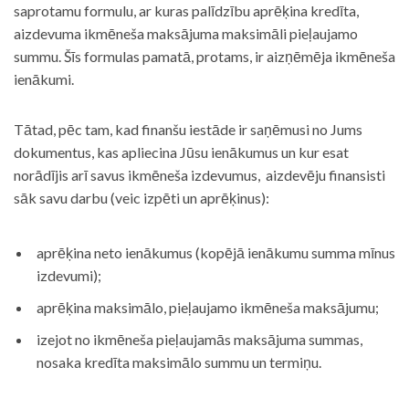
saprotamu formulu, ar kuras palīdzību aprēķina kredīta,
aizdevuma ikmēneša maksājuma maksimāli pieļaujamo
summu. Šīs formulas pamatā, protams, ir aizņēmēja ikmēneša
ienākumi.
Tātad, pēc tam, kad finanšu iestāde ir saņēmusi no Jums
dokumentus, kas apliecina Jūsu ienākumus un kur esat
norādījis arī savus ikmēneša izdevumus, aizdevēju finansisti
sāk savu darbu (veic izpēti un aprēķinus):
aprēķina neto ienākumus (kopējā ienākumu summa mīnus
izdevumi);
aprēķina maksimālo, pieļaujamo ikmēneša maksājumu;
izejot no ikmēneša pieļaujamās maksājuma summas,
nosaka kredīta maksimālo summu un termiņu.