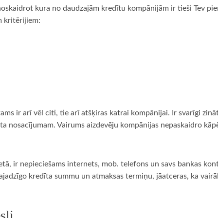
 noskaidrot kura no daudzajām kredītu kompānijām ir tieši Tev pie
m kritērijiem:
tams ir arī vēl citi, tie arī atšķiras katrai kompānijai. Ir svarīgi zi
enta nosacījumam. Vairums aizdevēju kompānijas nepaskaidro kāpēc
etā, ir nepieciešams internets, mob. telefons un savs bankas konts
u, vajadzīgo kredīta summu un atmaksas termiņu, jāatceras, ka vai
sli