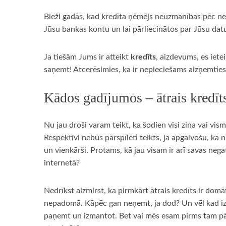
Bieži gadās, kad kredīta ņēmējs neuzmanības pēc nepa
Jūsu bankas kontu un lai pārliecinātos par Jūsu datu
Ja tiešām Jums ir atteikt
kredīts
, aizdevums, es iete
saņemt! Atcerēsimies, ka ir nepieciešams aizņemties 
Kādos gadījumos – ātrais kredīt
Nu jau droši varam teikt, ka šodien visi zina vai visma
Respektīvi nebūs pārspīlēti teikts, ja apgalvošu, ka 
un vienkārši. Protams, kā jau visam ir arī savas neg
internetā?
Nedrīkst aizmirst, ka pirmkārt ātrais kredīts ir domāt
nepadomā. Kāpēc gan neņemt, ja dod? Un vēl kad izd
paņemt un izmantot. Bet vai mēs esam pirms tam pārd