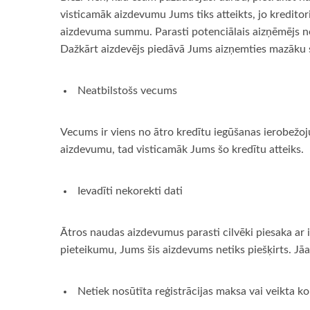
visticamāk aizdevumu Jums tiks atteikts, jo kreditor
aizdevuma summu. Parasti potenciālais aizņēmējs neņ
Dažkārt aizdevējs piedāvā Jums aizņemties mazāk
Neatbilstošs vecums
Vecums ir viens no ātro kredītu iegūšanas ierobežoj
aizdevumu, tad visticamāk Jums šo kredītu atteiks.
Ievadīti nekorekti dati
Ātros naudas aizdevumus parasti cilvēki piesaka ar 
pieteikumu, Jums šis aizdevums netiks piešķirts. Jā
Netiek nosūtīta reģistrācijas maksa vai veikta ko