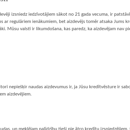
devēji izsniedz iedzīvotājiem sākot no 21 gada vecuma, ir patstāv
arbs ar regulāriem ienākumiem, bet aizdevējs tomēr atsaka Jums kr
 vairāki. Mūsu valstī ir likumdošana, kas paredz, ka aizdevējam na
editori nepiešķir naudas aizdevumus ir, ja Jūsu kredītvēsture ir s
iem aizdevējiem.
udas, un meklējam palīdzību tieši pie ātro kredītu izsniedzējiem, 