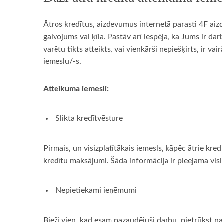
Ātros kredītus, aizdevumus internetā parasti 4F aiz
galvojums vai ķīla. Pastāv arī iespēja, ka Jums ir d
varētu tikts atteikts, vai vienkārši nepiešķirts, ir
iemeslu/-s.
Atteikuma iemesli:
Slikta kredītvēsture
Pirmais, un visizplatītākais iemesls, kāpēc ātrie kr
kredītu maksājumi. Šāda informācija ir pieejama vis
Nepietiekami ieņēmumi
Bieži vien, kad esam pazaudējuši darbu, pietrūkst na