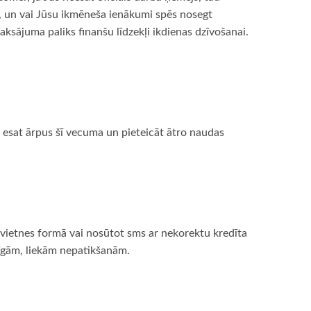
mu, un vai Jūsu ikmēneša ienākumi spēs nosegt
sājuma paliks finanšu līdzekļi ikdienas dzīvošanai.
a esat ārpus šī vecuma un pieteicāt ātro naudas
 vietnes formā vai nosūtot sms ar nekorektu kredīta
zīgām, liekām nepatikšanām.