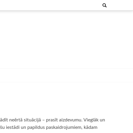
Search
for:
ādīt neērtā situācijā – prasīt aizdevumu. Vieglāk un
nšu iestādi un papildus paskaidrojumiem, kādam