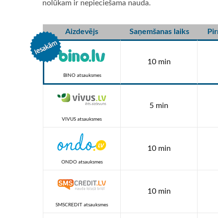
nolūkam ir nepieciešama nauda.
Aizdevējs
Saņemšanas laiks
Pi
10 min
BINO atsauksmes
5 min
VIVUS atsauksmes
10 min
ONDO atsauksmes
10 min
SMSCREDIT atsauksmes