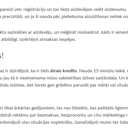
reizi veic reģistrāciju un tas liedz aizdevējam veikt aizdevumu. R
 precizitāti, un ja šī nauda pēc pieteikuma aizsūtīšanas netiek n
iktu sazināties ar aizdevēju, un mēģināt noskaidrot, kāds ir iemes
atbildīgi, izvērtējot atmaksas iespējas.
s!
z ir dzirdējuši, ka ir tāds
ātrais kredīts
. Nauda 15 minūšu laikā, 
nu jau tā ir neatņemama mūsu sabiedrības dzīves sastāvdaļa. Un kāpē
atīvās iezīmes, bet šoreiz gan gribētos parunāt par mērķi vai situ
s tikai ārkārtas gadījumiem, tas nav līdzeklis, kas palīdzēs ilgter
zirdi reklāmu par bezmaksas, bezprocentu un citu mārketinga re
omājuši visu situācijas nopietnību, izanalizējuši mums tas šobrī