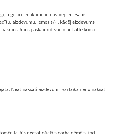
īgi, regulāri ienākumi un nav nepieciešams
edītu, aizdevumu. Iemesls/-i, kādēļ
aizdevums
v pienākums Jums paskaidrot vai minēt atteikuma
abojāta. Neatmaksāti aizdevumi, vai laikā nenomaksāti
tomēr, ja Jūs neesat oficiāls darba ņēmējs, tad