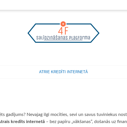
ATRIE KREDĪTI INTERNETĀ
s gadījums? Nevajag ilgi mocīties, sevi un savus tuviniekus nost
trais kredīts internetā
– bez papīru „vākšanas”, došanās uz fina