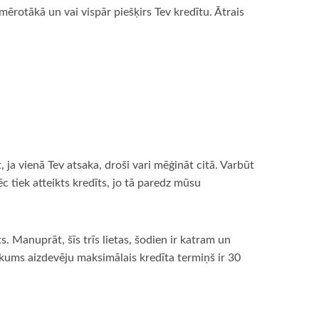
mērotākā un vai vispār piešķirs Tev kredītu. Ātrais
nāt, ja vienā Tev atsaka, droši vari mēģināt citā. Varbūt
 tiek atteikts kredīts, jo tā paredz mūsu
. Manuprāt, šīs trīs lietas, šodien ir katram un
rākums aizdevēju maksimālais kredīta termiņš ir 30