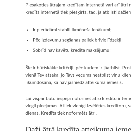
Piesakoties ātrajam kredītam internetā vari arī ātri
kredīts internetā tiek piešķirts, tad, ja atbilsti dažie
Ir pierādāmi stabili ikmēneša ienākumi;
Pēc izdevumu segšanas paliek brīvie līdzekļi;
Šobrīd nav kavētu kredīta maksājumu;
Šie ir būtiskākie kritēriji, pēc kuriem ir jāatbilst. Pro
vienā Tev atsaka, jo Tavs vecums neatbilst viņu kli
likumdošana, ka nav jāsniedz atteikuma iemesls.
Lai vispār būtu iespēja noformēt ātro kredītu intern
viegli pieejamas. Atliek vienīgi izvēlēties kreditor
dienas.
Kredīts
tiek noformēts ātri.
Daži ātrā kredīta atteikuma ieme