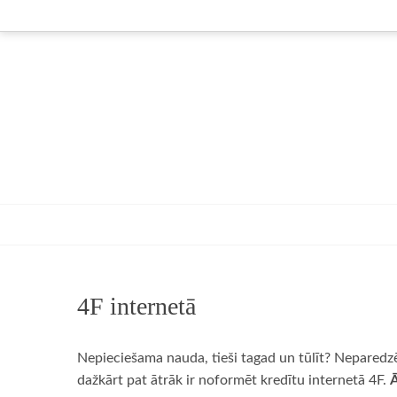
Skip
to
content
4F internetā
Nepieciešama nauda, tieši tagad un tūlīt? Neparedzēt
dažkārt pat ātrāk ir noformēt kredītu internetā 4F.
Ā