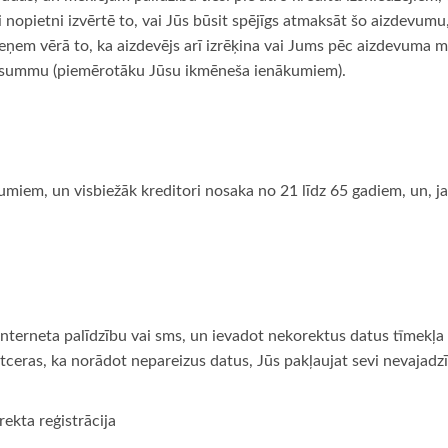
i nopietni izvērtē to, vai Jūs būsit spējīgs atmaksāt šo aizdevu
em vērā to, ka aizdevējs arī izrēķina vai Jums pēc aizdevuma mak
u summu (piemērotāku Jūsu ikmēneša ienākumiem).
umiem, un visbiežāk kreditori nosaka no 21 līdz 65 gadiem, un, j
interneta palīdzību vai sms, un ievadot nekorektus datus tīmekļa
atceras, ka norādot nepareizus datus, Jūs pakļaujat sevi nevajad
rekta reģistrācija