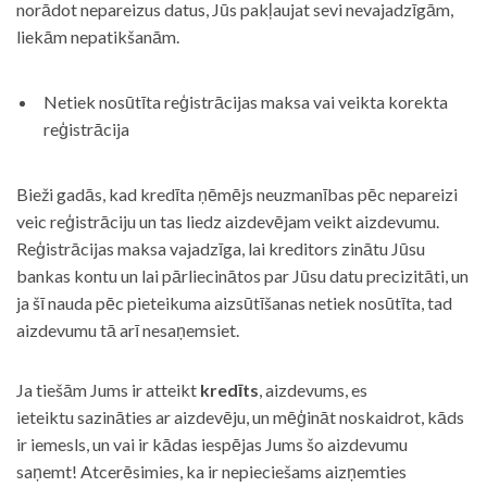
norādot nepareizus datus, Jūs pakļaujat sevi nevajadzīgām,
liekām nepatikšanām.
Netiek nosūtīta reģistrācijas maksa vai veikta korekta
reģistrācija
Bieži gadās, kad kredīta ņēmējs neuzmanības pēc nepareizi
veic reģistrāciju un tas liedz aizdevējam veikt aizdevumu.
Reģistrācijas maksa vajadzīga, lai kreditors zinātu Jūsu
bankas kontu un lai pārliecinātos par Jūsu datu precizitāti, un
ja šī nauda pēc pieteikuma aizsūtīšanas netiek nosūtīta, tad
aizdevumu tā arī nesaņemsiet.
Ja tiešām Jums ir atteikt
kredīts
, aizdevums, es
ieteiktu sazināties ar aizdevēju, un mēģināt noskaidrot, kāds
ir iemesls, un vai ir kādas iespējas Jums šo aizdevumu
saņemt! Atcerēsimies, ka ir nepieciešams aizņemties