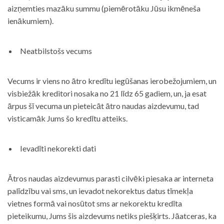
aizņemties mazāku summu (piemērotāku Jūsu ikmēneša
ienākumiem).
Neatbilstošs vecums
Vecums ir viens no ātro kredītu iegūšanas ierobežojumiem, un
visbiežāk kreditori nosaka no 21 līdz 65 gadiem, un, ja esat
ārpus šī vecuma un pieteicāt ātro naudas aizdevumu, tad
visticamāk Jums šo kredītu atteiks.
Ievadīti nekorekti dati
Ātros naudas aizdevumus parasti cilvēki piesaka ar interneta
palīdzību vai sms, un ievadot nekorektus datus tīmekļa
vietnes formā vai nosūtot sms ar nekorektu kredīta
pieteikumu, Jums šis aizdevums netiks piešķirts. Jāatceras, ka