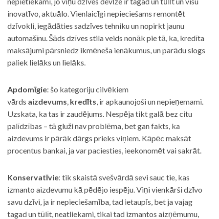
nepietiekami, jo viņu dzīves devīze ir tagad un tūlīt un visu
inovatīvo, aktuālo. Vienlaicīgi nepieciešams remontēt
dzīvokli, iegādāties sadzīves tehniku un nopirkt jaunu
automašīnu. Šāds dzīves stila veids nonāk pie tā, ka, kredīta
maksājumi pārsniedz ikmēneša ienākumus, un parādu slogs
paliek lielāks un lielāks.
Apdomīgie
: šo kategoriju cilvēkiem
vārds
aizdevums
,
kredīts
, ir apkaunojoši un nepieņemami.
Uzskata, ka tas ir zaudējums. Nespēja tikt galā bez citu
palīdzības – tā gluži nav problēma, bet gan fakts, ka
aizdevums ir pārāk dārgs prieks viņiem. Kāpēc maksāt
procentus bankai, ja var paciesties, ieekonomēt vai sakrāt.
Konservatīvie
: tik skaistā svešvārdā sevi sauc tie, kas
izmanto aizdevumu kā pēdējo iespēju. Viņi vienkārši dzīvo
savu dzīvi, ja ir nepieciešamība, tad ietaupīs, bet ja vajag
tagad un tūlīt, neatliekami, tikai tad izmantos aizņēmumu,