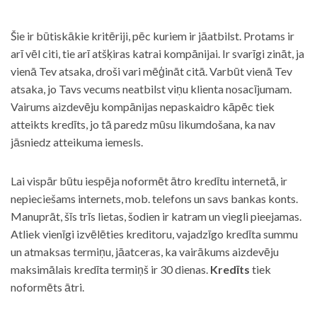
Šie ir būtiskākie kritēriji, pēc kuriem ir jāatbilst. Protams ir
arī vēl citi, tie arī atšķiras katrai kompānijai. Ir svarīgi zināt, ja
vienā Tev atsaka, droši vari mēģināt citā. Varbūt vienā Tev
atsaka, jo Tavs vecums neatbilst viņu klienta nosacījumam.
Vairums aizdevēju kompānijas nepaskaidro kāpēc tiek
atteikts kredīts, jo tā paredz mūsu likumdošana, ka nav
jāsniedz atteikuma iemesls.
Lai vispār būtu iespēja noformēt ātro kredītu internetā, ir
nepieciešams internets, mob. telefons un savs bankas konts.
Manuprāt, šīs trīs lietas, šodien ir katram un viegli pieejamas.
Atliek vienīgi izvēlēties kreditoru, vajadzīgo kredīta summu
un atmaksas termiņu, jāatceras, ka vairākums aizdevēju
maksimālais kredīta termiņš ir 30 dienas.
Kredīts
tiek
noformēts ātri.