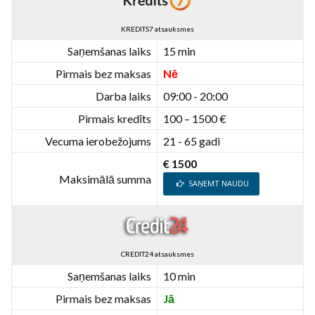
KREDITS7 atsauksmes
Saņemšanas laiks
15 min
Pirmais bez maksas
Nē
Darba laiks
09:00 - 20:00
Pirmais kredīts
100 – 1500 €
Vecuma ierobežojums
21 - 65 gadi
€ 1500
Maksimālā summa
SAŅEMT NAUDU
CREDIT24 atsauksmes
Saņemšanas laiks
10 min
Pirmais bez maksas
Jā