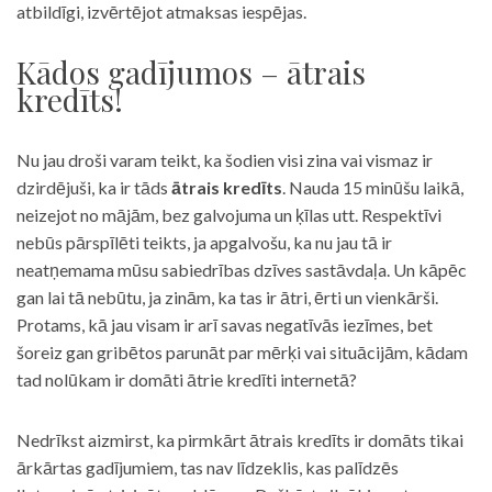
atbildīgi, izvērtējot atmaksas iespējas.
Kādos gadījumos – ātrais
kredīts!
Nu jau droši varam teikt, ka šodien visi zina vai vismaz ir
dzirdējuši, ka ir tāds
ātrais kredīts
. Nauda 15 minūšu laikā,
neizejot no mājām, bez galvojuma un ķīlas utt. Respektīvi
nebūs pārspīlēti teikts, ja apgalvošu, ka nu jau tā ir
neatņemama mūsu sabiedrības dzīves sastāvdaļa. Un kāpēc
gan lai tā nebūtu, ja zinām, ka tas ir ātri, ērti un vienkārši.
Protams, kā jau visam ir arī savas negatīvās iezīmes, bet
šoreiz gan gribētos parunāt par mērķi vai situācijām, kādam
tad nolūkam ir domāti ātrie kredīti internetā?
Nedrīkst aizmirst, ka pirmkārt ātrais kredīts ir domāts tikai
ārkārtas gadījumiem, tas nav līdzeklis, kas palīdzēs