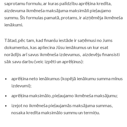
saprotamu formulu, ar kuras palīdzību aprēķina kredīta,
aizdevuma ikmēneša maksājuma maksimāli pieļaujamo
summu. Šīs formulas pamatā, protams, ir aizņēmēja ikmēneša
ienākumi.
Tātad, pēc tam, kad finanšu iestāde ir saņēmusi no Jums
dokumentus, kas apliecina Jūsu ienākumus un kur esat
norādījis arī savus ikmēneša izdevumus, aizdevēju finansisti
sāk savu darbu (veic izpēti un aprēķinus):
aprēķina neto ienākumus (kopējā ienākumu summa mīnus
izdevumi);
aprēķina maksimālo, pieļaujamo ikmēneša maksājumu;
izejot no ikmēneša pieļaujamās maksājuma summas,
nosaka kredīta maksimālo summu un termiņu.