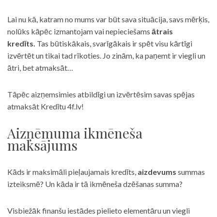
Lai nu kā, katram no mums var būt sava situācija, savs mērķis,
nolūks kāpēc izmantojam vai nepieciešams
ātrais
kredīts.
Tas būtiskākais, svarīgākais ir spēt visu kārtīgi
izvērtēt un tikai tad rīkoties. Jo zinām, ka paņemt ir viegli un
ātri, bet atmaksāt…
Tāpēc aizņemsimies atbildīgi un izvērtēsim savas spējas
atmaksāt Kredītu 4f.lv!
Aizņēmuma ikmēneša
maksājums
Kāds ir maksimāli pieļaujamais kredīts,
aizdevums
summas
izteiksmē? Un kāda ir tā ikmēneša dzēšanas summa?
Visbiežāk finanšu iestādes pielieto elementāru un viegli