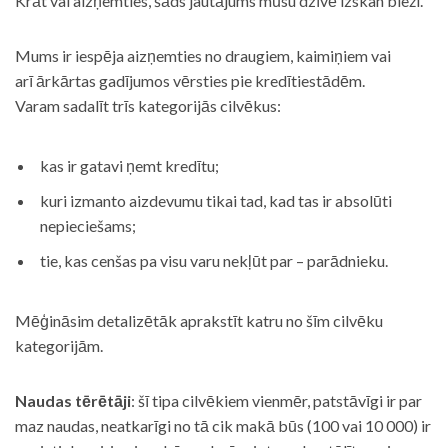
Krāt vai aizņemties, šāds jautājums mūsu dzīvē izskan bieži.
Mums ir iespēja aizņemties no draugiem, kaimiņiem vai
arī ārkārtas gadījumos vērsties pie kredītiestādēm.
Varam sadalīt trīs kategorijās cilvēkus:
kas ir gatavi ņemt kredītu;
kuri izmanto aizdevumu tikai tad, kad tas ir absolūti
nepieciešams;
tie, kas cenšas pa visu varu nekļūt par – parādnieku.
Mēģināsim detalizētāk aprakstīt katru no šīm cilvēku
kategorijām.
Naudas tērētāji
: šī tipa cilvēkiem vienmēr, patstāvīgi ir par
maz naudas, neatkarīgi no tā cik makā būs (100 vai 10 000) ir