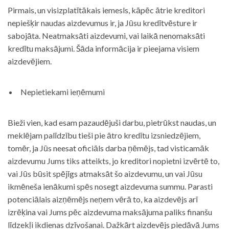
Pirmais, un visizplatītākais iemesls, kāpēc ātrie kreditori
nepiešķir naudas aizdevumus ir, ja Jūsu kredītvēsture ir
sabojāta. Neatmaksāti aizdevumi, vai laikā nenomaksāti
kredītu maksājumi. Šāda informācija ir pieejama visiem
aizdevējiem.
Nepietiekami ieņēmumi
Bieži vien, kad esam pazaudējuši darbu, pietrūkst naudas, un
meklējam palīdzību tieši pie ātro kredītu izsniedzējiem,
tomēr, ja Jūs neesat oficiāls darba ņēmējs, tad visticamāk
aizdevumu Jums tiks atteikts, jo kreditori nopietni izvērtē to,
vai Jūs būsit spējīgs atmaksāt šo aizdevumu, un vai Jūsu
ikmēneša ienākumi spēs nosegt aizdevuma summu. Parasti
potenciālais aizņēmējs neņem vērā to, ka aizdevējs arī
izrēķina vai Jums pēc aizdevuma maksājuma paliks finanšu
līdzekļi ikdienas dzīvošanai. Dažkārt aizdevējs piedāvā Jums