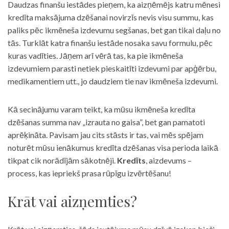
Daudzas finanšu iestādes pieņem, ka aizņēmējs katru mēnesi
kredīta maksājuma dzēšanai novirzīs nevis visu summu, kas
paliks pēc ikmēneša izdevumu segšanas, bet gan tikai daļu no
tās. Turklāt katra finanšu iestāde nosaka savu formulu, pēc
kuras vadīties. Jāņem arī vērā tas, ka pie ikmēneša
izdevumiem parasti netiek pieskaitīti izdevumi par apģērbu,
medikamentiem utt., jo daudziem tie nav ikmēneša izdevumi.
Kā secinājumu varam teikt, ka mūsu ikmēneša kredīta
dzēšanas summa nav „izrauta no gaisa”, bet gan pamatoti
aprēķināta. Pavisam jau cits stāsts ir tas, vai mēs spējam
noturēt mūsu ienākumus kredīta dzēšanas visa perioda laikā
tikpat cik norādījām sākotnēji.
Kredīts
, aizdevums –
process, kas iepriekš prasa rūpīgu izvērtēšanu!
Krāt vai aizņemties?