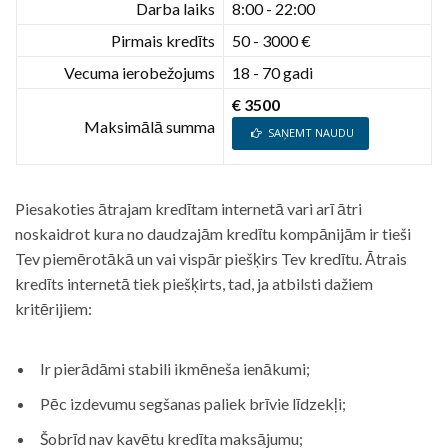
Darba laiks
8:00 - 22:00
Pirmais kredīts
50 - 3000 €
Vecuma ierobežojums
18 - 70 gadi
€ 3500
Maksimālā summa
SAŅEMT NAUDU
Piesakoties ātrajam kredītam internetā vari arī ātri
noskaidrot kura no daudzajām kredītu kompānijām ir tieši
Tev piemērotākā un vai vispār piešķirs Tev kredītu. Ātrais
kredīts internetā tiek piešķirts, tad, ja atbilsti dažiem
kritērijiem:
Ir pierādāmi stabili ikmēneša ienākumi;
Pēc izdevumu segšanas paliek brīvie līdzekļi;
Šobrīd nav kavētu kredīta maksājumu;