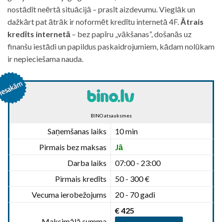
nostādīt neērtā situācijā – prasīt aizdevumu. Vieglāk un
dažkārt pat ātrāk ir noformēt kredītu internetā 4F.
Ātrais
kredīts internetā
– bez papīru „vākšanas”, došanās uz
finanšu iestādi un papildus paskaidrojumiem, kādam nolūkam
ir nepieciešama nauda.
BINO atsauksmes
Saņemšanas laiks
10 min
Pirmais bez maksas
Jā
Darba laiks
07:00 - 23:00
Pirmais kredīts
50 - 300 €
Vecuma ierobežojums
20 - 70 gadi
€ 425
Maksimālā summa