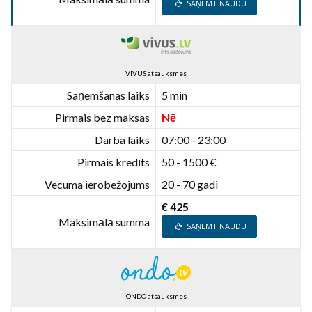
SAŅEMT NAUDU
VIVUS atsauksmes
Saņemšanas laiks
5 min
Pirmais bez maksas
Nē
Darba laiks
07:00 - 23:00
Pirmais kredīts
50 - 1500 €
Vecuma ierobežojums
20 - 70 gadi
€ 425
Maksimālā summa
SAŅEMT NAUDU
ONDO atsauksmes