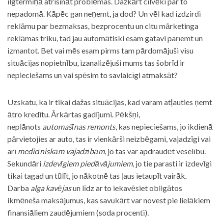
ilgtermiņā atrisināt problēmas. Dažkārt cilvēki par to
nepadomā. Kāpēc gan neņemt, ja dod? Un vēl kad izdzirdi
reklāmu par bezmaksas, bezprocentu un citu mārketinga
reklāmas triku, tad jau automātiski esam gatavi paņemt un
izmantot. Bet vai mēs esam pirms tam pārdomājuši visu
situācijas nopietnību, izanalizējuši mums tas šobrīd ir
nepieciešams un vai spēsim to savlaicīgi atmaksāt?
Uzskatu, ka ir tikai dažas situācijas, kad varam atļauties ņemt
ātro kredītu. Ārkārtas gadījumi. Pēkšņi,
neplānots
automašīnas remonts
, kas nepieciešams, jo ikdienā
pārvietojies ar auto, tas ir vienkārši neizbēgami, vajadzīgi vai
arī
medicīniskām vajadzībām
, jo tas var apdraudēt veselību.
Sekundāri
izdevīgiem piedāvājumiem
, jo tie parasti ir izdevīgi
tikai tagad un tūlīt, jo nākotnē tas ļaus ietaupīt vairāk.
Darba
alga kavējas
un līdz ar to iekavēsiet obligātos
ikmēneša maksājumus, kas savukārt var novest pie lielākiem
finansiāliem zaudējumiem (soda procenti).