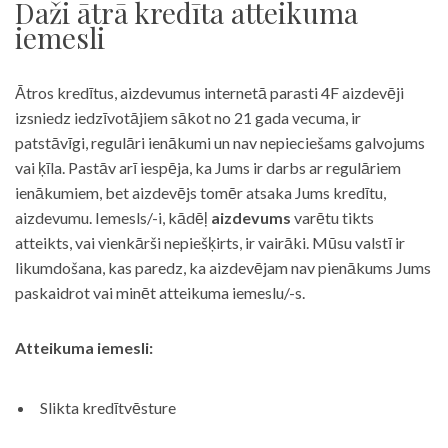
Daži ātrā kredīta atteikuma
iemesli
Ātros kredītus, aizdevumus internetā parasti 4F aizdevēji
izsniedz iedzīvotājiem sākot no 21 gada vecuma, ir
patstāvīgi, regulāri ienākumi un nav nepieciešams galvojums
vai ķīla. Pastāv arī iespēja, ka Jums ir darbs ar regulāriem
ienākumiem, bet aizdevējs tomēr atsaka Jums kredītu,
aizdevumu. Iemesls/-i, kādēļ
aizdevums
varētu tikts
atteikts, vai vienkārši nepiešķirts, ir vairāki. Mūsu valstī ir
likumdošana, kas paredz, ka aizdevējam nav pienākums Jums
paskaidrot vai minēt atteikuma iemeslu/-s.
Atteikuma iemesli:
Slikta kredītvēsture