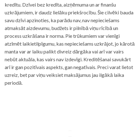
kredītu. Dzīvei bez kredīta, aizņēmuma un ar finanšu
uzkrājumiem, ir daudz lielāku priekšrocību. Šie cilvēki bauda
savu dzīvi apzinoties, ka parādu nav, nav nepieciešams
atmaksāt aizdevumu, budžets ir pilnībā viņu rīcībā un
process uzkrāšana ir norma. Pie trūkumiem var vienīgi
atzīmēt laikietilpīgumu, kas nepieciešams uzkrājot, jo kārotā
manta var ar laiku palikt divreiz dārgāka vai arī var vairs
nebūt aktuāla, kas vairs nav izdevīgi. Kreditēšanai savukārt
arī ir gan pozitīvais aspekts, gan negatīvais. Preci varat lietot
uzreiz, bet par viņu veiksiet maksājumus jau ilgākā laika
periodā.