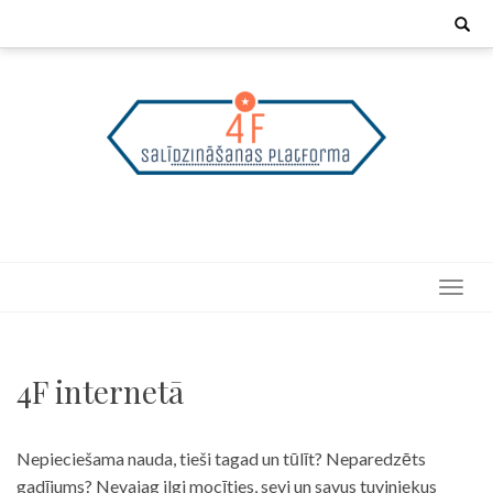
Skip
Search
for:
to
content
4F internetā
Nepieciešama nauda, tieši tagad un tūlīt? Neparedzēts
gadījums? Nevajag ilgi mocīties, sevi un savus tuviniekus