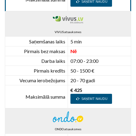
SAŅEMT NAUDU
VIVUS atsauksmes
Saņemšanas laiks
5 min
Pirmais bez maksas
Nē
Darba laiks
07:00 - 23:00
Pirmais kredīts
50 - 1500 €
Vecuma ierobežojums
20 - 70 gadi
€ 425
Maksimālā summa
SAŅEMT NAUDU
ONDO atsauksmes