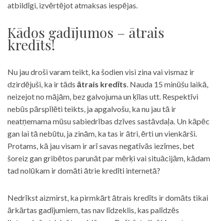
atbildīgi, izvērtējot atmaksas iespējas.
Kādos gadījumos – ātrais
kredīts!
Nu jau droši varam teikt, ka šodien visi zina vai vismaz ir
dzirdējuši, ka ir tāds
ātrais kredīts
. Nauda 15 minūšu laikā,
neizejot no mājām, bez galvojuma un ķīlas utt. Respektīvi
nebūs pārspīlēti teikts, ja apgalvošu, ka nu jau tā ir
neatņemama mūsu sabiedrības dzīves sastāvdaļa. Un kāpēc
gan lai tā nebūtu, ja zinām, ka tas ir ātri, ērti un vienkārši.
Protams, kā jau visam ir arī savas negatīvās iezīmes, bet
šoreiz gan gribētos parunāt par mērķi vai situācijām, kādam
tad nolūkam ir domāti ātrie kredīti internetā?
Nedrīkst aizmirst, ka pirmkārt ātrais kredīts ir domāts tikai
ārkārtas gadījumiem, tas nav līdzeklis, kas palīdzēs