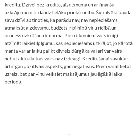
kredītu. Dzīvei bez kredīta, aizņēmuma un ar finanšu
uzkrājumiem, ir daudz lielāku priekšrocību. Šie cilvēki bauda
savu dzīvi apzinoties, ka parādu nav, nav nepieciešams
atmaksāt aizdevumu, budžets ir pilnībā viņu rīcībā un
process uzkrāšana ir norma. Pie trūkumiem var vienīgi
atzīmēt laikietilpīgumu, kas nepieciešams uzkrājot, jo kārotā
manta var ar laiku palikt divreiz dārgāka vai arī var vairs
nebūt aktuāla, kas vairs nav izdevīgi. Kreditēšanai savukārt
arī ir gan pozitīvais aspekts, gan negatīvais. Preci varat lietot
uzreiz, bet par viņu veiksiet maksājumus jau ilgākā laika
periodā.