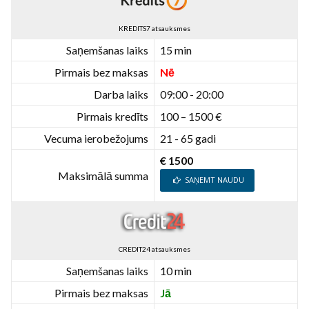
KREDITS7 atsauksmes
Saņemšanas laiks
15 min
Pirmais bez maksas
Nē
Darba laiks
09:00 - 20:00
Pirmais kredīts
100 – 1500 €
Vecuma ierobežojums
21 - 65 gadi
€ 1500
Maksimālā summa
SAŅEMT NAUDU
CREDIT24 atsauksmes
Saņemšanas laiks
10 min
Pirmais bez maksas
Jā