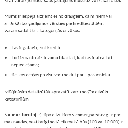
Krāt vai aizņemties, šāds jautājums mūsu dzīvē izskan bieži.
Mums ir iespēja aizņemties no draugiem, kaimiņiem vai
arī ārkārtas gadījumos vērsties pie kredītiestādēm.
Varam sadalīt trīs kategorijās cilvēkus:
kas ir gatavi ņemt kredītu;
kuri izmanto aizdevumu tikai tad, kad tas ir absolūti
nepieciešams;
tie, kas cenšas pa visu varu nekļūt par – parādnieku.
Mēģināsim detalizētāk aprakstīt katru no šīm cilvēku
kategorijām.
Naudas tērētāji
: šī tipa cilvēkiem vienmēr, patstāvīgi ir par
maz naudas, neatkarīgi no tā cik makā būs (100 vai 10 000) ir