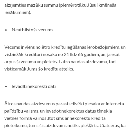
aizņemties mazāku summu (piemērotāku Jūsu ikmēneša
ienākumiem).
Neatbilstošs vecums
Vecums ir viens no ātro kredītu iegūšanas ierobežojumiem, un
visbiežāk kreditori nosaka no 21 līdz 65 gadiem, un, ja esat
ārpus šī vecuma un pieteicāt ātro naudas aizdevumu, tad
visticamāk Jums šo kredītu atteiks.
Ievadīti nekorekti dati
Ātros naudas aizdevumus parasti cilvēki piesaka ar interneta
palīdzību vai sms, un ievadot nekorektus datus tīmekļa
vietnes formā vai nosūtot sms ar nekorektu kredīta
pieteikumu, Jums šis aizdevums netiks piešķirts. Jāatceras, ka