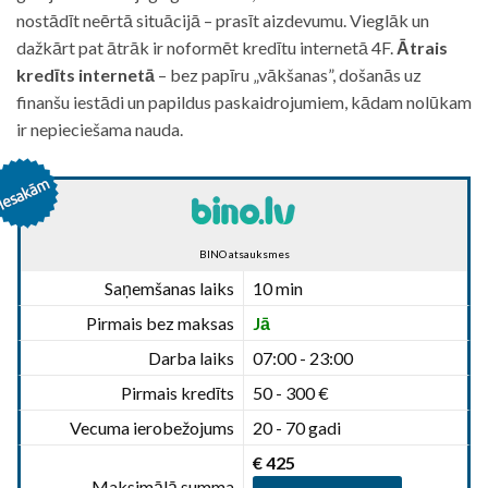
nostādīt neērtā situācijā – prasīt aizdevumu. Vieglāk un
dažkārt pat ātrāk ir noformēt kredītu internetā 4F.
Ātrais
kredīts internetā
– bez papīru „vākšanas”, došanās uz
finanšu iestādi un papildus paskaidrojumiem, kādam nolūkam
ir nepieciešama nauda.
BINO atsauksmes
Saņemšanas laiks
10 min
Pirmais bez maksas
Jā
Darba laiks
07:00 - 23:00
Pirmais kredīts
50 - 300 €
Vecuma ierobežojums
20 - 70 gadi
€ 425
Maksimālā summa