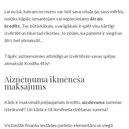
Lai nu kā, katram no mums var būt sava situācija, savs mērķis,
nolūks kāpēc izmantojam vai nepieciešams
ātrais
kredīts.
Tas būtiskākais, svarīgākais ir spēt visu kārtīgi
izvērtēt un tikai tad rīkoties. Jo zinām, ka paņemt ir viegli un
ātri, bet atmaksāt…
Tāpēc aizņemsimies atbildīgi un izvērtēsim savas spējas
atmaksāt Kredītu 4f.lv!
Aizņēmuma ikmēneša
maksājums
Kāds ir maksimāli pieļaujamais kredīts,
aizdevums
summas
izteiksmē? Un kāda ir tā ikmēneša dzēšanas summa?
Visbiežāk finanšu iestādes pielieto elementāru un viegli