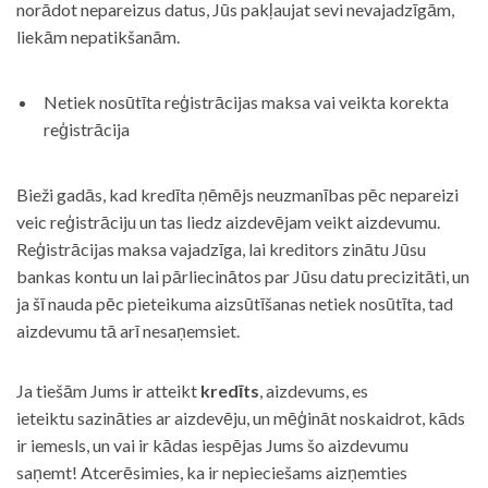
norādot nepareizus datus, Jūs pakļaujat sevi nevajadzīgām,
liekām nepatikšanām.
Netiek nosūtīta reģistrācijas maksa vai veikta korekta
reģistrācija
Bieži gadās, kad kredīta ņēmējs neuzmanības pēc nepareizi
veic reģistrāciju un tas liedz aizdevējam veikt aizdevumu.
Reģistrācijas maksa vajadzīga, lai kreditors zinātu Jūsu
bankas kontu un lai pārliecinātos par Jūsu datu precizitāti, un
ja šī nauda pēc pieteikuma aizsūtīšanas netiek nosūtīta, tad
aizdevumu tā arī nesaņemsiet.
Ja tiešām Jums ir atteikt
kredīts
, aizdevums, es
ieteiktu sazināties ar aizdevēju, un mēģināt noskaidrot, kāds
ir iemesls, un vai ir kādas iespējas Jums šo aizdevumu
saņemt! Atcerēsimies, ka ir nepieciešams aizņemties