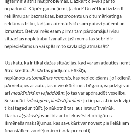
ilgtermiņā atrisināt problēmas. Dažkārt cilvēki par to
nepadomā. Kāpēc gan neņemt, ja dod? Un vēl kad izdzirdi
reklāmu par bezmaksas, bezprocentu un citu mārketinga
reklāmas triku, tad jau automātiski esam gatavi paņemt un
izmantot. Bet vai mēs esam pirms tam pārdomājuši visu
situācijas nopietnību, izanalizējuši mums tas šobrīd ir
nepieciešams un vai spēsim to savlaicīgi atmaksāt?
Uzskatu, ka ir tikai dažas situācijas, kad varam atļauties ņemt
ātro kredītu. Ārkārtas gadījumi. Pēkšņi,
neplānots
automašīnas remonts
, kas nepieciešams, jo ikdienā
pārvietojies ar auto, tas ir vienkārši neizbēgami, vajadzīgi vai
arī
medicīniskām vajadzībām
, jo tas var apdraudēt veselību.
Sekundāri
izdevīgiem piedāvājumiem
, jo tie parasti ir izdevīgi
tikai tagad un tūlīt, jo nākotnē tas ļaus ietaupīt vairāk.
Darba
alga kavējas
un līdz ar to iekavēsiet obligātos
ikmēneša maksājumus, kas savukārt var novest pie lielākiem
finansiāliem zaudējumiem (soda procenti).