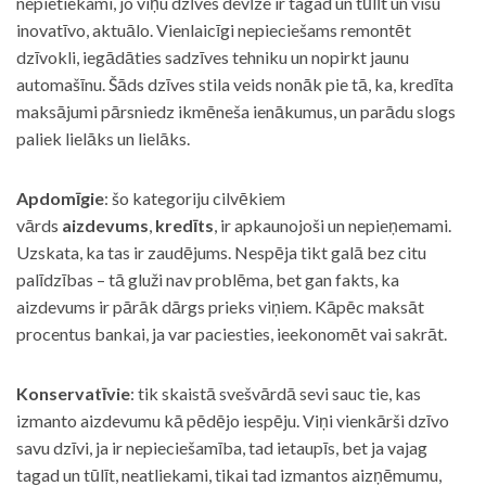
nepietiekami, jo viņu dzīves devīze ir tagad un tūlīt un visu
inovatīvo, aktuālo. Vienlaicīgi nepieciešams remontēt
dzīvokli, iegādāties sadzīves tehniku un nopirkt jaunu
automašīnu. Šāds dzīves stila veids nonāk pie tā, ka, kredīta
maksājumi pārsniedz ikmēneša ienākumus, un parādu slogs
paliek lielāks un lielāks.
Apdomīgie
: šo kategoriju cilvēkiem
vārds
aizdevums
,
kredīts
, ir apkaunojoši un nepieņemami.
Uzskata, ka tas ir zaudējums. Nespēja tikt galā bez citu
palīdzības – tā gluži nav problēma, bet gan fakts, ka
aizdevums ir pārāk dārgs prieks viņiem. Kāpēc maksāt
procentus bankai, ja var paciesties, ieekonomēt vai sakrāt.
Konservatīvie
: tik skaistā svešvārdā sevi sauc tie, kas
izmanto aizdevumu kā pēdējo iespēju. Viņi vienkārši dzīvo
savu dzīvi, ja ir nepieciešamība, tad ietaupīs, bet ja vajag
tagad un tūlīt, neatliekami, tikai tad izmantos aizņēmumu,