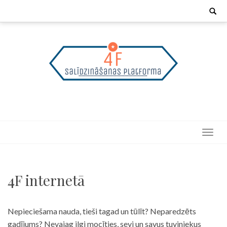
Skip
Search
for:
to
content
4F internetā
Nepieciešama nauda, tieši tagad un tūlīt? Neparedzēts
gadījums? Nevajag ilgi mocīties, sevi un savus tuviniekus