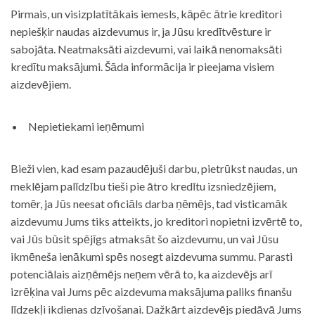
Pirmais, un visizplatītākais iemesls, kāpēc ātrie kreditori
nepiešķir naudas aizdevumus ir, ja Jūsu kredītvēsture ir
sabojāta. Neatmaksāti aizdevumi, vai laikā nenomaksāti
kredītu maksājumi. Šāda informācija ir pieejama visiem
aizdevējiem.
Nepietiekami ieņēmumi
Bieži vien, kad esam pazaudējuši darbu, pietrūkst naudas, un
meklējam palīdzību tieši pie ātro kredītu izsniedzējiem,
tomēr, ja Jūs neesat oficiāls darba ņēmējs, tad visticamāk
aizdevumu Jums tiks atteikts, jo kreditori nopietni izvērtē to,
vai Jūs būsit spējīgs atmaksāt šo aizdevumu, un vai Jūsu
ikmēneša ienākumi spēs nosegt aizdevuma summu. Parasti
potenciālais aizņēmējs neņem vērā to, ka aizdevējs arī
izrēķina vai Jums pēc aizdevuma maksājuma paliks finanšu
līdzekļi ikdienas dzīvošanai. Dažkārt aizdevējs piedāvā Jums