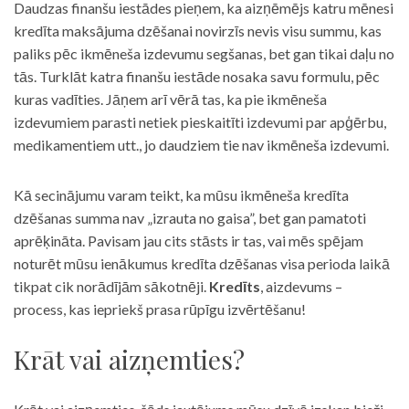
Daudzas finanšu iestādes pieņem, ka aizņēmējs katru mēnesi
kredīta maksājuma dzēšanai novirzīs nevis visu summu, kas
paliks pēc ikmēneša izdevumu segšanas, bet gan tikai daļu no
tās. Turklāt katra finanšu iestāde nosaka savu formulu, pēc
kuras vadīties. Jāņem arī vērā tas, ka pie ikmēneša
izdevumiem parasti netiek pieskaitīti izdevumi par apģērbu,
medikamentiem utt., jo daudziem tie nav ikmēneša izdevumi.
Kā secinājumu varam teikt, ka mūsu ikmēneša kredīta
dzēšanas summa nav „izrauta no gaisa”, bet gan pamatoti
aprēķināta. Pavisam jau cits stāsts ir tas, vai mēs spējam
noturēt mūsu ienākumus kredīta dzēšanas visa perioda laikā
tikpat cik norādījām sākotnēji.
Kredīts
, aizdevums –
process, kas iepriekš prasa rūpīgu izvērtēšanu!
Krāt vai aizņemties?