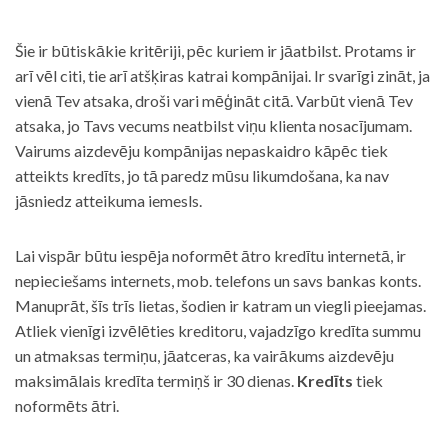
Šie ir būtiskākie kritēriji, pēc kuriem ir jāatbilst. Protams ir
arī vēl citi, tie arī atšķiras katrai kompānijai. Ir svarīgi zināt, ja
vienā Tev atsaka, droši vari mēģināt citā. Varbūt vienā Tev
atsaka, jo Tavs vecums neatbilst viņu klienta nosacījumam.
Vairums aizdevēju kompānijas nepaskaidro kāpēc tiek
atteikts kredīts, jo tā paredz mūsu likumdošana, ka nav
jāsniedz atteikuma iemesls.
Lai vispār būtu iespēja noformēt ātro kredītu internetā, ir
nepieciešams internets, mob. telefons un savs bankas konts.
Manuprāt, šīs trīs lietas, šodien ir katram un viegli pieejamas.
Atliek vienīgi izvēlēties kreditoru, vajadzīgo kredīta summu
un atmaksas termiņu, jāatceras, ka vairākums aizdevēju
maksimālais kredīta termiņš ir 30 dienas.
Kredīts
tiek
noformēts ātri.