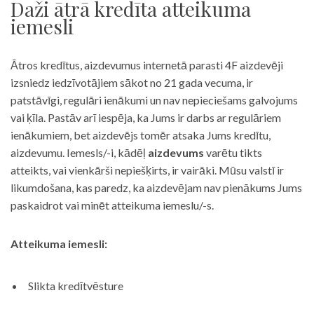
Daži ātrā kredīta atteikuma
iemesli
Ātros kredītus, aizdevumus internetā parasti 4F aizdevēji
izsniedz iedzīvotājiem sākot no 21 gada vecuma, ir
patstāvīgi, regulāri ienākumi un nav nepieciešams galvojums
vai ķīla. Pastāv arī iespēja, ka Jums ir darbs ar regulāriem
ienākumiem, bet aizdevējs tomēr atsaka Jums kredītu,
aizdevumu. Iemesls/-i, kādēļ
aizdevums
varētu tikts
atteikts, vai vienkārši nepiešķirts, ir vairāki. Mūsu valstī ir
likumdošana, kas paredz, ka aizdevējam nav pienākums Jums
paskaidrot vai minēt atteikuma iemeslu/-s.
Atteikuma iemesli:
Slikta kredītvēsture