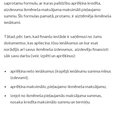
saprotamu formulu, ar kuras palīdzību aprēķina kredīta,
aizdevuma ikmēneša maksājuma maksimāli pieļaujamo
summu. Šīs formulas pamatā, protams, ir aizņēmēja ikmēneša
ienākumi.
Tātad, pēc tam, kad finanšu iestāde ir saņēmusi no Jums
dokumentus, kas apliecina Jūsu ienākumus un kur esat
norādījis arī savus ikmēneša izdevumus, aizdevēju finansisti
sāk savu darbu (veic izpēti un aprēķinus):
aprēķina neto ienākumus (kopējā ienākumu summa mīnus
izdevumi);
aprēķina maksimālo, pieļaujamo ikmēneša maksājumu;
izejot no ikmēneša pieļaujamās maksājuma summas,
nosaka kredīta maksimālo summu un termiņu.