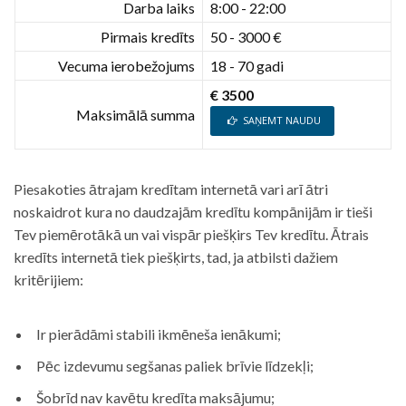
Darba laiks
8:00 - 22:00
Pirmais kredīts
50 - 3000 €
Vecuma ierobežojums
18 - 70 gadi
€ 3500
Maksimālā summa
SAŅEMT NAUDU
Piesakoties ātrajam kredītam internetā vari arī ātri
noskaidrot kura no daudzajām kredītu kompānijām ir tieši
Tev piemērotākā un vai vispār piešķirs Tev kredītu. Ātrais
kredīts internetā tiek piešķirts, tad, ja atbilsti dažiem
kritērijiem:
Ir pierādāmi stabili ikmēneša ienākumi;
Pēc izdevumu segšanas paliek brīvie līdzekļi;
Šobrīd nav kavētu kredīta maksājumu;