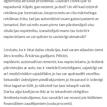
ilgtermiņā atrisināt problēmas. Dažkārt cilvēki par to
nepadomā. Kāpēc gan neņemt, ja dod? Un vēl kad izdzirdi
reklāmu par bezmaksas, bezprocentu un citu mārketinga
reklāmas triku, tad jau automātiski esam gatavi paņemt un
izmantot. Bet vai mēs esam pirms tam pārdomājuši visu
situācijas nopietnību, izanalizējuši mums tas šobrīd ir
nepieciešams un vai spēsim to savlaicīgi atmaksāt?
Uzskatu, ka ir tikai dažas situācijas, kad varam atļauties ņemt
ātro kredītu. Ārkārtas gadījumi. Pēkšņi,
neplānots
automašīnas remonts
, kas nepieciešams, jo ikdienā
pārvietojies ar auto, tas ir vienkārši neizbēgami, vajadzīgi vai
arī
medicīniskām vajadzībām
, jo tas var apdraudēt veselību.
Sekundāri
izdevīgiem piedāvājumiem
, jo tie parasti ir izdevīgi
tikai tagad un tūlīt, jo nākotnē tas ļaus ietaupīt vairāk.
Darba
alga kavējas
un līdz ar to iekavēsiet obligātos
ikmēneša maksājumus, kas savukārt var novest pie lielākiem
finansiāliem zaudējumiem (soda procenti).