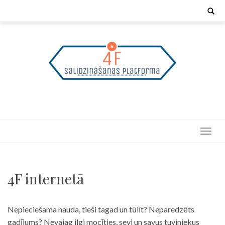
Skip
Search
for:
to
content
4F internetā
Nepieciešama nauda, tieši tagad un tūlīt? Neparedzēts
gadījums? Nevajag ilgi mocīties, sevi un savus tuviniekus