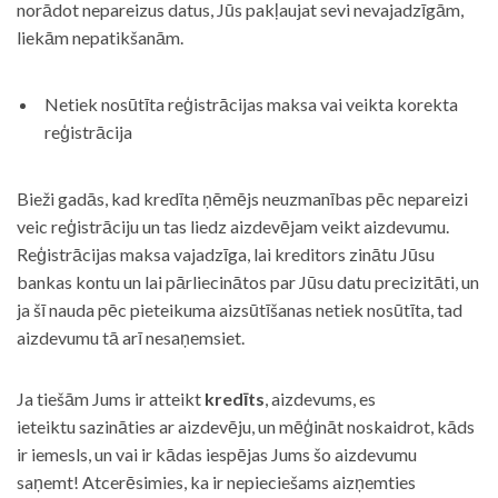
norādot nepareizus datus, Jūs pakļaujat sevi nevajadzīgām,
liekām nepatikšanām.
Netiek nosūtīta reģistrācijas maksa vai veikta korekta
reģistrācija
Bieži gadās, kad kredīta ņēmējs neuzmanības pēc nepareizi
veic reģistrāciju un tas liedz aizdevējam veikt aizdevumu.
Reģistrācijas maksa vajadzīga, lai kreditors zinātu Jūsu
bankas kontu un lai pārliecinātos par Jūsu datu precizitāti, un
ja šī nauda pēc pieteikuma aizsūtīšanas netiek nosūtīta, tad
aizdevumu tā arī nesaņemsiet.
Ja tiešām Jums ir atteikt
kredīts
, aizdevums, es
ieteiktu sazināties ar aizdevēju, un mēģināt noskaidrot, kāds
ir iemesls, un vai ir kādas iespējas Jums šo aizdevumu
saņemt! Atcerēsimies, ka ir nepieciešams aizņemties