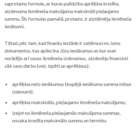
saprotamu formulu, ar kuras palīdzību aprēķina kredīta,
aizdevuma ikmēneša maksājuma maksimāli pieļaujamo
summu. Šīs formulas pamatā, protams, ir aizņēmēja ikmēneša
ienākumi.
Tātad, pēc tam, kad finanšu iestāde ir saņēmusi no Jums
dokumentus, kas apliecina Jūsu ienākumus un kur esat
norādījis arī savus ikmēneša izdevumus, aizdevēju finansisti
sāk savu darbu (veic izpēti un aprēķinus):
aprēķina neto ienākumus (kopējā ienākumu summa mīnus
izdevumi);
aprēķina maksimālo, pieļaujamo ikmēneša maksājumu;
izejot no ikmēneša pieļaujamās maksājuma summas,
nosaka kredīta maksimālo summu un termiņu.