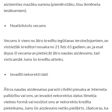
aizņemties mazāku summu (piemērotāku Jūsu ikmēneša
ienākumiem).
Neatbilstošs vecums
Vecums ir viens no ātro kredītu iegūšanas ierobežojumiem, un
visbiežāk kreditori nosaka no 21 līdz 65 gadiem, un, ja esat
ārpus šī vecuma un pieteicāt ātro naudas aizdevumu, tad
visticamāk Jums šo kredītu atteiks.
Ievadīti nekorekti dati
Ātros naudas aizdevumus parasti cilvēki piesaka ar interneta
palīdzību vai sms, un ievadot nekorektus datus tīmekļa
vietnes formā vai nosūtot sms ar nekorektu kredīta
pieteikumu, Jums šis aizdevums netiks piešķirts. Jāatceras, ka