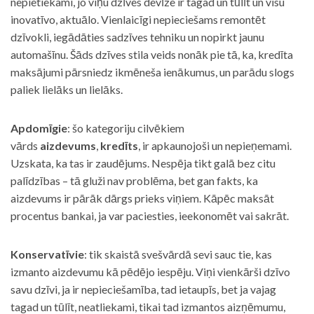
nepietiekami, jo viņu dzīves devīze ir tagad un tūlīt un visu
inovatīvo, aktuālo. Vienlaicīgi nepieciešams remontēt
dzīvokli, iegādāties sadzīves tehniku un nopirkt jaunu
automašīnu. Šāds dzīves stila veids nonāk pie tā, ka, kredīta
maksājumi pārsniedz ikmēneša ienākumus, un parādu slogs
paliek lielāks un lielāks.
Apdomīgie
: šo kategoriju cilvēkiem
vārds
aizdevums
,
kredīts
, ir apkaunojoši un nepieņemami.
Uzskata, ka tas ir zaudējums. Nespēja tikt galā bez citu
palīdzības – tā gluži nav problēma, bet gan fakts, ka
aizdevums ir pārāk dārgs prieks viņiem. Kāpēc maksāt
procentus bankai, ja var paciesties, ieekonomēt vai sakrāt.
Konservatīvie
: tik skaistā svešvārdā sevi sauc tie, kas
izmanto aizdevumu kā pēdējo iespēju. Viņi vienkārši dzīvo
savu dzīvi, ja ir nepieciešamība, tad ietaupīs, bet ja vajag
tagad un tūlīt, neatliekami, tikai tad izmantos aizņēmumu,