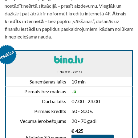
nostādīt neērtā situācijā – prasīt aizdevumu. Vieglāk un
dažkārt pat ātrāk ir noformēt kredītu internetā 4F.
Ātrais
kredīts internetā
– bez papīru „vākšanas”, došanās uz
finanšu iestādi un papildus paskaidrojumiem, kādam nolūkam
ir nepieciešama nauda.
BINO atsauksmes
Saņemšanas laiks
10 min
Pirmais bez maksas
Jā
Darba laiks
07:00 - 23:00
Pirmais kredīts
50 - 300 €
Vecuma ierobežojums
20 - 70 gadi
€ 425
Maksimālā summa