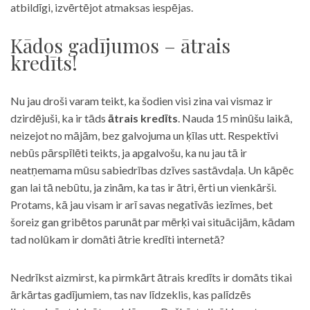
atbildīgi, izvērtējot atmaksas iespējas.
Kādos gadījumos – ātrais
kredīts!
Nu jau droši varam teikt, ka šodien visi zina vai vismaz ir
dzirdējuši, ka ir tāds
ātrais kredīts
. Nauda 15 minūšu laikā,
neizejot no mājām, bez galvojuma un ķīlas utt. Respektīvi
nebūs pārspīlēti teikts, ja apgalvošu, ka nu jau tā ir
neatņemama mūsu sabiedrības dzīves sastāvdaļa. Un kāpēc
gan lai tā nebūtu, ja zinām, ka tas ir ātri, ērti un vienkārši.
Protams, kā jau visam ir arī savas negatīvās iezīmes, bet
šoreiz gan gribētos parunāt par mērķi vai situācijām, kādam
tad nolūkam ir domāti ātrie kredīti internetā?
Nedrīkst aizmirst, ka pirmkārt ātrais kredīts ir domāts tikai
ārkārtas gadījumiem, tas nav līdzeklis, kas palīdzēs