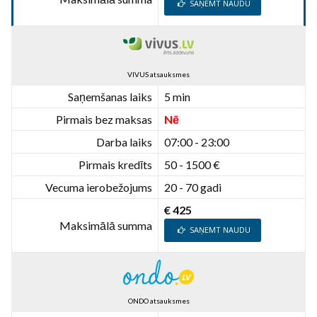
SAŅEMT NAUDU
VIVUS atsauksmes
Saņemšanas laiks
5 min
Pirmais bez maksas
Nē
Darba laiks
07:00 - 23:00
Pirmais kredīts
50 - 1500 €
Vecuma ierobežojums
20 - 70 gadi
€ 425
Maksimālā summa
SAŅEMT NAUDU
ONDO atsauksmes