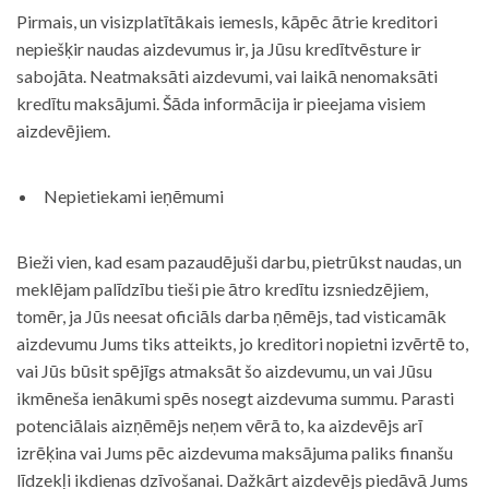
Pirmais, un visizplatītākais iemesls, kāpēc ātrie kreditori
nepiešķir naudas aizdevumus ir, ja Jūsu kredītvēsture ir
sabojāta. Neatmaksāti aizdevumi, vai laikā nenomaksāti
kredītu maksājumi. Šāda informācija ir pieejama visiem
aizdevējiem.
Nepietiekami ieņēmumi
Bieži vien, kad esam pazaudējuši darbu, pietrūkst naudas, un
meklējam palīdzību tieši pie ātro kredītu izsniedzējiem,
tomēr, ja Jūs neesat oficiāls darba ņēmējs, tad visticamāk
aizdevumu Jums tiks atteikts, jo kreditori nopietni izvērtē to,
vai Jūs būsit spējīgs atmaksāt šo aizdevumu, un vai Jūsu
ikmēneša ienākumi spēs nosegt aizdevuma summu. Parasti
potenciālais aizņēmējs neņem vērā to, ka aizdevējs arī
izrēķina vai Jums pēc aizdevuma maksājuma paliks finanšu
līdzekļi ikdienas dzīvošanai. Dažkārt aizdevējs piedāvā Jums