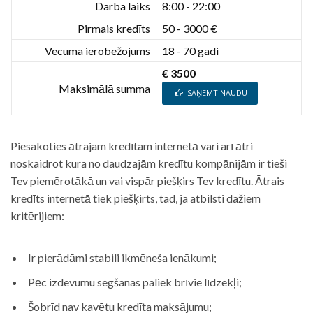
Darba laiks
8:00 - 22:00
Pirmais kredīts
50 - 3000 €
Vecuma ierobežojums
18 - 70 gadi
€ 3500
Maksimālā summa
SAŅEMT NAUDU
Piesakoties ātrajam kredītam internetā vari arī ātri
noskaidrot kura no daudzajām kredītu kompānijām ir tieši
Tev piemērotākā un vai vispār piešķirs Tev kredītu. Ātrais
kredīts internetā tiek piešķirts, tad, ja atbilsti dažiem
kritērijiem:
Ir pierādāmi stabili ikmēneša ienākumi;
Pēc izdevumu segšanas paliek brīvie līdzekļi;
Šobrīd nav kavētu kredīta maksājumu;