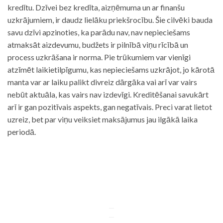
kredītu. Dzīvei bez kredīta, aizņēmuma un ar finanšu
uzkrājumiem, ir daudz lielāku priekšrocību. Šie cilvēki bauda
savu dzīvi apzinoties, ka parādu nav, nav nepieciešams
atmaksāt aizdevumu, budžets ir pilnībā viņu rīcībā un
process uzkrāšana ir norma. Pie trūkumiem var vienīgi
atzīmēt laikietilpīgumu, kas nepieciešams uzkrājot, jo kārotā
manta var ar laiku palikt divreiz dārgāka vai arī var vairs
nebūt aktuāla, kas vairs nav izdevīgi. Kreditēšanai savukārt
arī ir gan pozitīvais aspekts, gan negatīvais. Preci varat lietot
uzreiz, bet par viņu veiksiet maksājumus jau ilgākā laika
periodā.