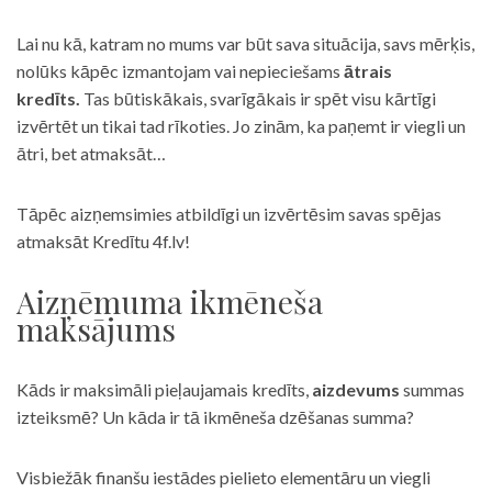
Lai nu kā, katram no mums var būt sava situācija, savs mērķis,
nolūks kāpēc izmantojam vai nepieciešams
ātrais
kredīts.
Tas būtiskākais, svarīgākais ir spēt visu kārtīgi
izvērtēt un tikai tad rīkoties. Jo zinām, ka paņemt ir viegli un
ātri, bet atmaksāt…
Tāpēc aizņemsimies atbildīgi un izvērtēsim savas spējas
atmaksāt Kredītu 4f.lv!
Aizņēmuma ikmēneša
maksājums
Kāds ir maksimāli pieļaujamais kredīts,
aizdevums
summas
izteiksmē? Un kāda ir tā ikmēneša dzēšanas summa?
Visbiežāk finanšu iestādes pielieto elementāru un viegli