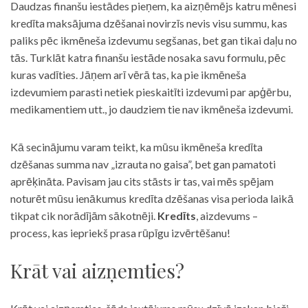
Daudzas finanšu iestādes pieņem, ka aizņēmējs katru mēnesi
kredīta maksājuma dzēšanai novirzīs nevis visu summu, kas
paliks pēc ikmēneša izdevumu segšanas, bet gan tikai daļu no
tās. Turklāt katra finanšu iestāde nosaka savu formulu, pēc
kuras vadīties. Jāņem arī vērā tas, ka pie ikmēneša
izdevumiem parasti netiek pieskaitīti izdevumi par apģērbu,
medikamentiem utt., jo daudziem tie nav ikmēneša izdevumi.
Kā secinājumu varam teikt, ka mūsu ikmēneša kredīta
dzēšanas summa nav „izrauta no gaisa”, bet gan pamatoti
aprēķināta. Pavisam jau cits stāsts ir tas, vai mēs spējam
noturēt mūsu ienākumus kredīta dzēšanas visa perioda laikā
tikpat cik norādījām sākotnēji.
Kredīts
, aizdevums –
process, kas iepriekš prasa rūpīgu izvērtēšanu!
Krāt vai aizņemties?