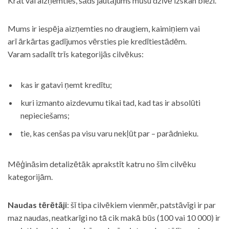
Krāt vai aizņemties, šāds jautājums mūsu dzīvē izskan bieži.
Mums ir iespēja aizņemties no draugiem, kaimiņiem vai
arī ārkārtas gadījumos vērsties pie kredītiestādēm.
Varam sadalīt trīs kategorijās cilvēkus:
kas ir gatavi ņemt kredītu;
kuri izmanto aizdevumu tikai tad, kad tas ir absolūti
nepieciešams;
tie, kas cenšas pa visu varu nekļūt par – parādnieku.
Mēģināsim detalizētāk aprakstīt katru no šīm cilvēku
kategorijām.
Naudas tērētāji
: šī tipa cilvēkiem vienmēr, patstāvīgi ir par
maz naudas, neatkarīgi no tā cik makā būs (100 vai 10 000) ir