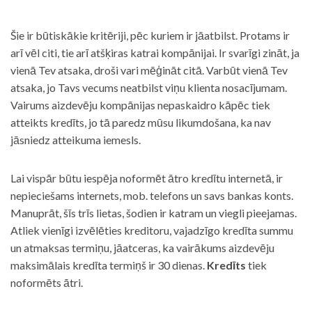
Šie ir būtiskākie kritēriji, pēc kuriem ir jāatbilst. Protams ir
arī vēl citi, tie arī atšķiras katrai kompānijai. Ir svarīgi zināt, ja
vienā Tev atsaka, droši vari mēģināt citā. Varbūt vienā Tev
atsaka, jo Tavs vecums neatbilst viņu klienta nosacījumam.
Vairums aizdevēju kompānijas nepaskaidro kāpēc tiek
atteikts kredīts, jo tā paredz mūsu likumdošana, ka nav
jāsniedz atteikuma iemesls.
Lai vispār būtu iespēja noformēt ātro kredītu internetā, ir
nepieciešams internets, mob. telefons un savs bankas konts.
Manuprāt, šīs trīs lietas, šodien ir katram un viegli pieejamas.
Atliek vienīgi izvēlēties kreditoru, vajadzīgo kredīta summu
un atmaksas termiņu, jāatceras, ka vairākums aizdevēju
maksimālais kredīta termiņš ir 30 dienas.
Kredīts
tiek
noformēts ātri.