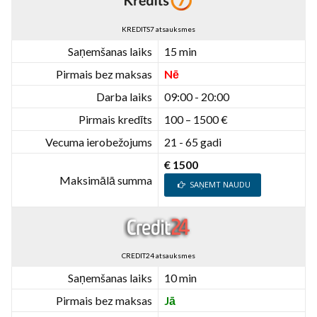
KREDITS7 atsauksmes
Saņemšanas laiks
15 min
Pirmais bez maksas
Nē
Darba laiks
09:00 - 20:00
Pirmais kredīts
100 – 1500 €
Vecuma ierobežojums
21 - 65 gadi
€ 1500
Maksimālā summa
SAŅEMT NAUDU
CREDIT24 atsauksmes
Saņemšanas laiks
10 min
Pirmais bez maksas
Jā