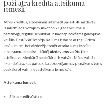
Daži ātrā kredīta atteikuma
iemesli
Ātros kredītus, aizdevumus internetā parasti 4F aizdevēji
izsniedz iedzīvotājiem sākot no 21 gada vecuma, ir
patstāvīgi, regulāri ienākumi un nav nepieciešams galvojums
vai ķīla. Pastāv arī iespēja, ka Jums ir darbs ar regulāriem
ienākumiem, bet aizdevējs tomēr atsaka Jums kredītu,
aizdevumu. Iemesls/-i, kādēļ
aizdevums
varētu tikts
atteikts, vai vienkārši nepiešķirts, ir vairāki. Mūsu valstī ir
likumdošana, kas paredz, ka aizdevējam nav pienākums Jums
paskaidrot vai minēt atteikuma iemeslu/-s.
Atteikuma iemesli:
Slikta kredītvēsture