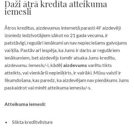
Daži ātrā kredīta atteikuma
iemesli
Ātros kredītus, aizdevumus internetā parasti 4F aizdevēji
izsniedz iedzīvotājiem sākot no 21 gada vecuma, ir
patstāvīgi, regulāri ienākumi un nav nepieciešams galvojums
vai ķīla. Pastāv arī iespēja, ka Jums ir darbs ar regulāriem
ienākumiem, bet aizdevējs tomēr atsaka Jums kredītu,
aizdevumu. Iemesls/-i, kādēļ
aizdevums
varētu tikts
atteikts, vai vienkārši nepiešķirts, ir vairāki. Mūsu valstī ir
likumdošana, kas paredz, ka aizdevējam nav pienākums Jums
paskaidrot vai minēt atteikuma iemeslu/-s.
Atteikuma iemesli:
Slikta kredītvēsture