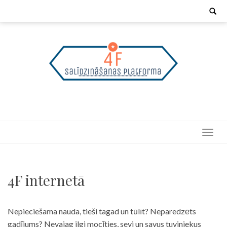
Skip
Search
for:
to
content
4F internetā
Nepieciešama nauda, tieši tagad un tūlīt? Neparedzēts
gadījums? Nevajag ilgi mocīties, sevi un savus tuviniekus