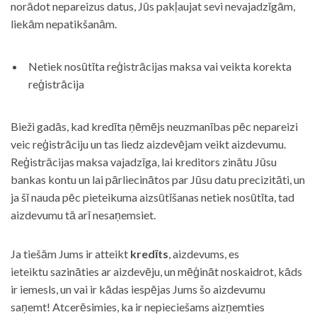
norādot nepareizus datus, Jūs pakļaujat sevi nevajadzīgām,
liekām nepatikšanām.
Netiek nosūtīta reģistrācijas maksa vai veikta korekta
reģistrācija
Bieži gadās, kad kredīta ņēmējs neuzmanības pēc nepareizi
veic reģistrāciju un tas liedz aizdevējam veikt aizdevumu.
Reģistrācijas maksa vajadzīga, lai kreditors zinātu Jūsu
bankas kontu un lai pārliecinātos par Jūsu datu precizitāti, un
ja šī nauda pēc pieteikuma aizsūtīšanas netiek nosūtīta, tad
aizdevumu tā arī nesaņemsiet.
Ja tiešām Jums ir atteikt
kredīts
, aizdevums, es
ieteiktu sazināties ar aizdevēju, un mēģināt noskaidrot, kāds
ir iemesls, un vai ir kādas iespējas Jums šo aizdevumu
saņemt! Atcerēsimies, ka ir nepieciešams aizņemties