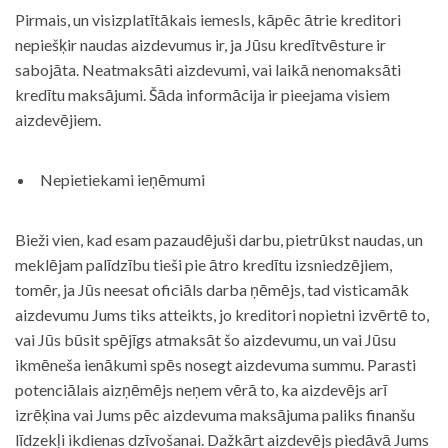
Pirmais, un visizplatītākais iemesls, kāpēc ātrie kreditori
nepiešķir naudas aizdevumus ir, ja Jūsu kredītvēsture ir
sabojāta. Neatmaksāti aizdevumi, vai laikā nenomaksāti
kredītu maksājumi. Šāda informācija ir pieejama visiem
aizdevējiem.
Nepietiekami ieņēmumi
Bieži vien, kad esam pazaudējuši darbu, pietrūkst naudas, un
meklējam palīdzību tieši pie ātro kredītu izsniedzējiem,
tomēr, ja Jūs neesat oficiāls darba ņēmējs, tad visticamāk
aizdevumu Jums tiks atteikts, jo kreditori nopietni izvērtē to,
vai Jūs būsit spējīgs atmaksāt šo aizdevumu, un vai Jūsu
ikmēneša ienākumi spēs nosegt aizdevuma summu. Parasti
potenciālais aizņēmējs neņem vērā to, ka aizdevējs arī
izrēķina vai Jums pēc aizdevuma maksājuma paliks finanšu
līdzekļi ikdienas dzīvošanai. Dažkārt aizdevējs piedāvā Jums