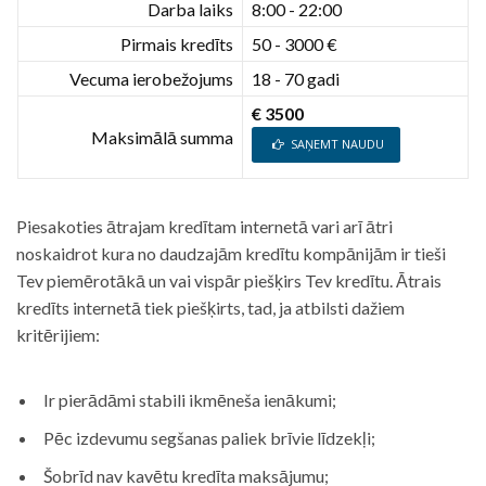
Darba laiks
8:00 - 22:00
Pirmais kredīts
50 - 3000 €
Vecuma ierobežojums
18 - 70 gadi
€ 3500
Maksimālā summa
SAŅEMT NAUDU
Piesakoties ātrajam kredītam internetā vari arī ātri
noskaidrot kura no daudzajām kredītu kompānijām ir tieši
Tev piemērotākā un vai vispār piešķirs Tev kredītu. Ātrais
kredīts internetā tiek piešķirts, tad, ja atbilsti dažiem
kritērijiem:
Ir pierādāmi stabili ikmēneša ienākumi;
Pēc izdevumu segšanas paliek brīvie līdzekļi;
Šobrīd nav kavētu kredīta maksājumu;