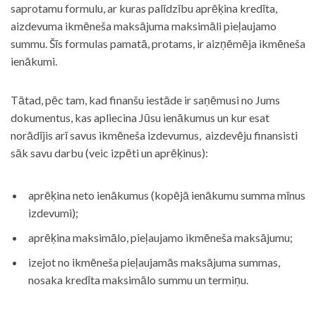
saprotamu formulu, ar kuras palīdzību aprēķina kredīta,
aizdevuma ikmēneša maksājuma maksimāli pieļaujamo
summu. Šīs formulas pamatā, protams, ir aizņēmēja ikmēneša
ienākumi.
Tātad, pēc tam, kad finanšu iestāde ir saņēmusi no Jums
dokumentus, kas apliecina Jūsu ienākumus un kur esat
norādījis arī savus ikmēneša izdevumus, aizdevēju finansisti
sāk savu darbu (veic izpēti un aprēķinus):
aprēķina neto ienākumus (kopējā ienākumu summa mīnus
izdevumi);
aprēķina maksimālo, pieļaujamo ikmēneša maksājumu;
izejot no ikmēneša pieļaujamās maksājuma summas,
nosaka kredīta maksimālo summu un termiņu.