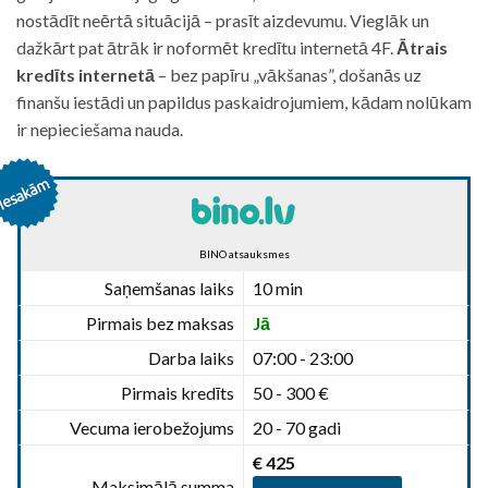
nostādīt neērtā situācijā – prasīt aizdevumu. Vieglāk un
dažkārt pat ātrāk ir noformēt kredītu internetā 4F.
Ātrais
kredīts internetā
– bez papīru „vākšanas”, došanās uz
finanšu iestādi un papildus paskaidrojumiem, kādam nolūkam
ir nepieciešama nauda.
BINO atsauksmes
Saņemšanas laiks
10 min
Pirmais bez maksas
Jā
Darba laiks
07:00 - 23:00
Pirmais kredīts
50 - 300 €
Vecuma ierobežojums
20 - 70 gadi
€ 425
Maksimālā summa