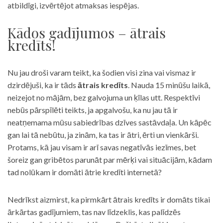
atbildīgi, izvērtējot atmaksas iespējas.
Kādos gadījumos – ātrais
kredīts!
Nu jau droši varam teikt, ka šodien visi zina vai vismaz ir
dzirdējuši, ka ir tāds
ātrais kredīts
. Nauda 15 minūšu laikā,
neizejot no mājām, bez galvojuma un ķīlas utt. Respektīvi
nebūs pārspīlēti teikts, ja apgalvošu, ka nu jau tā ir
neatņemama mūsu sabiedrības dzīves sastāvdaļa. Un kāpēc
gan lai tā nebūtu, ja zinām, ka tas ir ātri, ērti un vienkārši.
Protams, kā jau visam ir arī savas negatīvās iezīmes, bet
šoreiz gan gribētos parunāt par mērķi vai situācijām, kādam
tad nolūkam ir domāti ātrie kredīti internetā?
Nedrīkst aizmirst, ka pirmkārt ātrais kredīts ir domāts tikai
ārkārtas gadījumiem, tas nav līdzeklis, kas palīdzēs