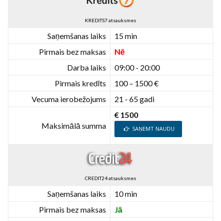
KREDITS7 atsauksmes
Saņemšanas laiks
15 min
Pirmais bez maksas
Nē
Darba laiks
09:00 - 20:00
Pirmais kredīts
100 – 1500 €
Vecuma ierobežojums
21 - 65 gadi
€ 1500
Maksimālā summa
SAŅEMT NAUDU
CREDIT24 atsauksmes
Saņemšanas laiks
10 min
Pirmais bez maksas
Jā