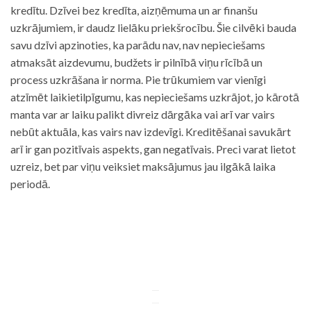
kredītu. Dzīvei bez kredīta, aizņēmuma un ar finanšu
uzkrājumiem, ir daudz lielāku priekšrocību. Šie cilvēki bauda
savu dzīvi apzinoties, ka parādu nav, nav nepieciešams
atmaksāt aizdevumu, budžets ir pilnībā viņu rīcībā un
process uzkrāšana ir norma. Pie trūkumiem var vienīgi
atzīmēt laikietilpīgumu, kas nepieciešams uzkrājot, jo kārotā
manta var ar laiku palikt divreiz dārgāka vai arī var vairs
nebūt aktuāla, kas vairs nav izdevīgi. Kreditēšanai savukārt
arī ir gan pozitīvais aspekts, gan negatīvais. Preci varat lietot
uzreiz, bet par viņu veiksiet maksājumus jau ilgākā laika
periodā.