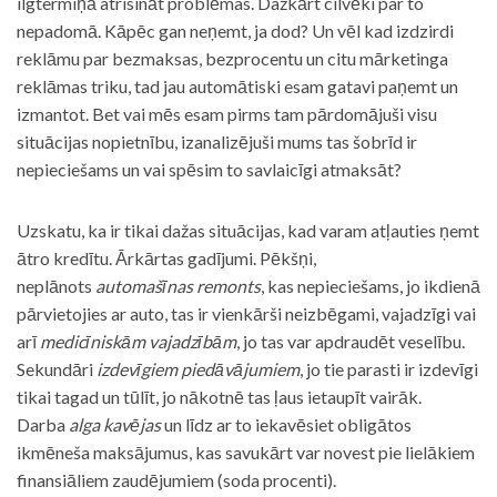
ilgtermiņā atrisināt problēmas. Dažkārt cilvēki par to
nepadomā. Kāpēc gan neņemt, ja dod? Un vēl kad izdzirdi
reklāmu par bezmaksas, bezprocentu un citu mārketinga
reklāmas triku, tad jau automātiski esam gatavi paņemt un
izmantot. Bet vai mēs esam pirms tam pārdomājuši visu
situācijas nopietnību, izanalizējuši mums tas šobrīd ir
nepieciešams un vai spēsim to savlaicīgi atmaksāt?
Uzskatu, ka ir tikai dažas situācijas, kad varam atļauties ņemt
ātro kredītu. Ārkārtas gadījumi. Pēkšņi,
neplānots
automašīnas remonts
, kas nepieciešams, jo ikdienā
pārvietojies ar auto, tas ir vienkārši neizbēgami, vajadzīgi vai
arī
medicīniskām vajadzībām
, jo tas var apdraudēt veselību.
Sekundāri
izdevīgiem piedāvājumiem
, jo tie parasti ir izdevīgi
tikai tagad un tūlīt, jo nākotnē tas ļaus ietaupīt vairāk.
Darba
alga kavējas
un līdz ar to iekavēsiet obligātos
ikmēneša maksājumus, kas savukārt var novest pie lielākiem
finansiāliem zaudējumiem (soda procenti).