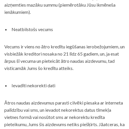
aizņemties mazāku summu (piemērotāku Jūsu ikmēneša
ienākumiem).
Neatbilstošs vecums
Vecums ir viens no ātro kredītu iegūšanas ierobežojumiem, un
visbiežāk kreditori nosaka no 21 līdz 65 gadiem, un, ja esat
ārpus šī vecuma un pieteicāt ātro naudas aizdevumu, tad
visticamāk Jums šo kredītu atteiks.
Ievadīti nekorekti dati
Ātros naudas aizdevumus parasti cilvēki piesaka ar interneta
palīdzību vai sms, un ievadot nekorektus datus tīmekļa
vietnes formā vai nosūtot sms ar nekorektu kredīta
pieteikumu, Jums šis aizdevums netiks piešķirts. Jāatceras, ka