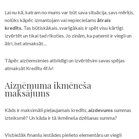
Lai nu kā, katram no mums var būt sava situācija, savs mērķis,
nolūks kāpēc izmantojam vai nepieciešams
ātrais
kredīts.
Tas būtiskākais, svarīgākais ir spēt visu kārtīgi
izvērtēt un tikai tad rīkoties. Jo zinām, ka paņemt ir viegli un
ātri, bet atmaksāt…
Tāpēc aizņemsimies atbildīgi un izvērtēsim savas spējas
atmaksāt Kredītu 4f.lv!
Aizņēmuma ikmēneša
maksājums
Kāds ir maksimāli pieļaujamais kredīts,
aizdevums
summas
izteiksmē? Un kāda ir tā ikmēneša dzēšanas summa?
Visbiežāk finanšu iestādes pielieto elementāru un viegli