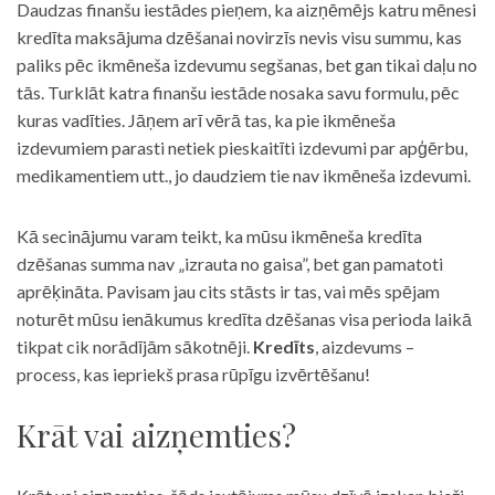
Daudzas finanšu iestādes pieņem, ka aizņēmējs katru mēnesi
kredīta maksājuma dzēšanai novirzīs nevis visu summu, kas
paliks pēc ikmēneša izdevumu segšanas, bet gan tikai daļu no
tās. Turklāt katra finanšu iestāde nosaka savu formulu, pēc
kuras vadīties. Jāņem arī vērā tas, ka pie ikmēneša
izdevumiem parasti netiek pieskaitīti izdevumi par apģērbu,
medikamentiem utt., jo daudziem tie nav ikmēneša izdevumi.
Kā secinājumu varam teikt, ka mūsu ikmēneša kredīta
dzēšanas summa nav „izrauta no gaisa”, bet gan pamatoti
aprēķināta. Pavisam jau cits stāsts ir tas, vai mēs spējam
noturēt mūsu ienākumus kredīta dzēšanas visa perioda laikā
tikpat cik norādījām sākotnēji.
Kredīts
, aizdevums –
process, kas iepriekš prasa rūpīgu izvērtēšanu!
Krāt vai aizņemties?