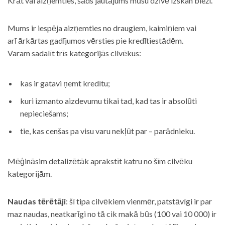
Krāt vai aizņemties, šāds jautājums mūsu dzīvē izskan bieži.
Mums ir iespēja aizņemties no draugiem, kaimiņiem vai
arī ārkārtas gadījumos vērsties pie kredītiestādēm.
Varam sadalīt trīs kategorijās cilvēkus:
kas ir gatavi ņemt kredītu;
kuri izmanto aizdevumu tikai tad, kad tas ir absolūti
nepieciešams;
tie, kas cenšas pa visu varu nekļūt par – parādnieku.
Mēģināsim detalizētāk aprakstīt katru no šīm cilvēku
kategorijām.
Naudas tērētāji
: šī tipa cilvēkiem vienmēr, patstāvīgi ir par
maz naudas, neatkarīgi no tā cik makā būs (100 vai 10 000) ir