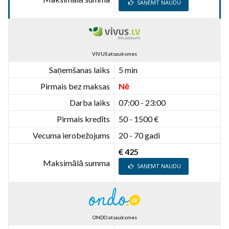
SAŅEMT NAUDU
VIVUS atsauksmes
Saņemšanas laiks
5 min
Pirmais bez maksas
Nē
Darba laiks
07:00 - 23:00
Pirmais kredīts
50 - 1500 €
Vecuma ierobežojums
20 - 70 gadi
€ 425
Maksimālā summa
SAŅEMT NAUDU
ONDO atsauksmes