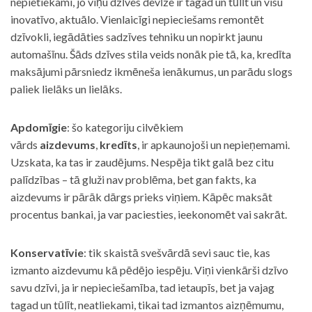
nepietiekami, jo viņu dzīves devīze ir tagad un tūlīt un visu
inovatīvo, aktuālo. Vienlaicīgi nepieciešams remontēt
dzīvokli, iegādāties sadzīves tehniku un nopirkt jaunu
automašīnu. Šāds dzīves stila veids nonāk pie tā, ka, kredīta
maksājumi pārsniedz ikmēneša ienākumus, un parādu slogs
paliek lielāks un lielāks.
Apdomīgie
: šo kategoriju cilvēkiem
vārds
aizdevums
,
kredīts
, ir apkaunojoši un nepieņemami.
Uzskata, ka tas ir zaudējums. Nespēja tikt galā bez citu
palīdzības – tā gluži nav problēma, bet gan fakts, ka
aizdevums ir pārāk dārgs prieks viņiem. Kāpēc maksāt
procentus bankai, ja var paciesties, ieekonomēt vai sakrāt.
Konservatīvie
: tik skaistā svešvārdā sevi sauc tie, kas
izmanto aizdevumu kā pēdējo iespēju. Viņi vienkārši dzīvo
savu dzīvi, ja ir nepieciešamība, tad ietaupīs, bet ja vajag
tagad un tūlīt, neatliekami, tikai tad izmantos aizņēmumu,