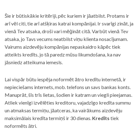
Šie ir būtiskākie kritēriji, pēc kuriem ir jāatbilst. Protams ir
arī vēl citi, tie arī atšķiras katrai kompānijai. Ir svarīgi zināt, ja
vienā Tev atsaka, droši vari mēģināt citā. Varbūt vienā Tev
atsaka, jo Tavs vecums neatbilst viņu klienta nosacījumam.
Vairums aizdevēju kompānijas nepaskaidro kāpēc tiek
atteikts kredīts, jo tā paredz mūsu likumdošana, ka nav
jāsniedz atteikuma iemesls.
Lai vispār būtu iespēja noformēt ātro kredītu internetā, ir
nepieciešams internets, mob. telefons un savs bankas konts.
Manuprāt, šīs trīs lietas, šodien ir katram un viegli pieejamas.
Atliek vienīgi izvēlēties kreditoru, vajadzīgo kredīta summu
un atmaksas termiņu, jāatceras, ka vairākums aizdevēju
maksimālais kredīta termiņš ir 30 dienas.
Kredīts
tiek
noformēts ātri.