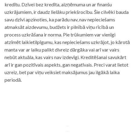
kredītu. Dzīvei bez kredīta, aizņēmuma un ar finanšu
uzkrājumiem, ir daudz lielāku priekšrocību. Šie cilvēki bauda
savu dzīvi apzinoties, ka parādu nav, nav nepieciešams
atmaksāt aizdevumu, budžets ir pilnībā viņu rīcībā un
process uzkrāšana ir norma. Pie trūkumiem var vienīgi
atzīmēt laikietilpīgumu, kas nepieciešams uzkrājot, jo kārotā
manta var ar laiku palikt divreiz dārgāka vai arī var vairs
nebūt aktuāla, kas vairs nav izdevīgi. Kreditēšanai savukārt
arī ir gan pozitīvais aspekts, gan negatīvais. Preci varat lietot
uzreiz, bet par viņu veiksiet maksājumus jau ilgākā laika
periodā.