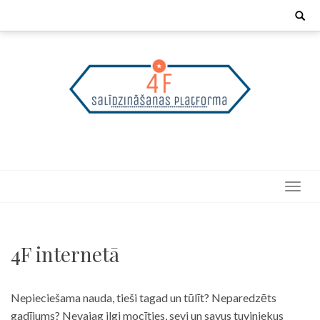
Skip
Search
for:
to
content
4F internetā
Nepieciešama nauda, tieši tagad un tūlīt? Neparedzēts
gadījums? Nevajag ilgi mocīties, sevi un savus tuviniekus