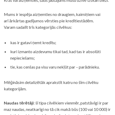
Krāt vai aizņemties, šāds jautājums mūsu dzīvē izskan bieži.
Mums ir iespēja aizņemties no draugiem, kaimiņiem vai
arī ārkārtas gadījumos vērsties pie kredītiestādēm.
Varam sadalīt trīs kategorijās cilvēkus:
kas ir gatavi ņemt kredītu;
kuri izmanto aizdevumu tikai tad, kad tas ir absolūti
nepieciešams;
tie, kas cenšas pa visu varu nekļūt par – parādnieku.
Mēģināsim detalizētāk aprakstīt katru no šīm cilvēku
kategorijām.
Naudas tērētāji
: šī tipa cilvēkiem vienmēr, patstāvīgi ir par
maz naudas, neatkarīgi no tā cik makā būs (100 vai 10 000) ir