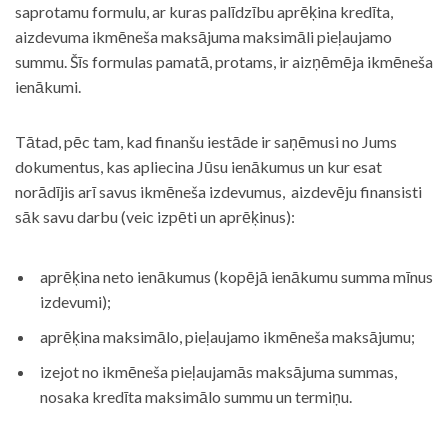
saprotamu formulu, ar kuras palīdzību aprēķina kredīta,
aizdevuma ikmēneša maksājuma maksimāli pieļaujamo
summu. Šīs formulas pamatā, protams, ir aizņēmēja ikmēneša
ienākumi.
Tātad, pēc tam, kad finanšu iestāde ir saņēmusi no Jums
dokumentus, kas apliecina Jūsu ienākumus un kur esat
norādījis arī savus ikmēneša izdevumus, aizdevēju finansisti
sāk savu darbu (veic izpēti un aprēķinus):
aprēķina neto ienākumus (kopējā ienākumu summa mīnus
izdevumi);
aprēķina maksimālo, pieļaujamo ikmēneša maksājumu;
izejot no ikmēneša pieļaujamās maksājuma summas,
nosaka kredīta maksimālo summu un termiņu.