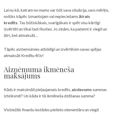
Lai nu kā, katram no mums var būt sava situācija, savs mērķis,
nolūks kāpēc izmantojam vai nepieciešams
ātrais
kredīts.
Tas būtiskākais, svarīgākais ir spēt visu kārtīgi
izvērtēt un tikai tad rīkoties. Jo zinām, ka paņemt ir viegli un
ātri, bet atmaksāt…
Tāpēc aizņemsimies atbildīgi un izvērtēsim savas spējas
atmaksāt Kredītu 4f.lv!
Aizņēmuma ikmēneša
maksājums
Kāds ir maksimāli pieļaujamais kredīts,
aizdevums
summas
izteiksmē? Un kāda ir tā ikmēneša dzēšanas summa?
Visbiežāk finanšu iestādes pielieto elementāru un viegli