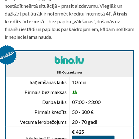
nostādīt neērtā situācijā – prasīt aizdevumu. Vieglāk un
dažkārt pat ātrāk ir noformēt kredītu internetā 4F.
Ātrais
kredīts internetā
– bez papīru „vākšanas”, došanās uz
finanšu iestādi un papildus paskaidrojumiem, kādam nolūkam
ir nepieciešama nauda.
BINO atsauksmes
Saņemšanas laiks
10 min
Pirmais bez maksas
Jā
Darba laiks
07:00 - 23:00
Pirmais kredīts
50 - 300 €
Vecuma ierobežojums
20 - 70 gadi
€ 425
Maksimālā summa