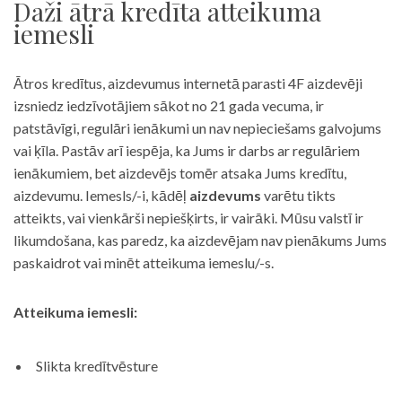
Daži ātrā kredīta atteikuma
iemesli
Ātros kredītus, aizdevumus internetā parasti 4F aizdevēji
izsniedz iedzīvotājiem sākot no 21 gada vecuma, ir
patstāvīgi, regulāri ienākumi un nav nepieciešams galvojums
vai ķīla. Pastāv arī iespēja, ka Jums ir darbs ar regulāriem
ienākumiem, bet aizdevējs tomēr atsaka Jums kredītu,
aizdevumu. Iemesls/-i, kādēļ
aizdevums
varētu tikts
atteikts, vai vienkārši nepiešķirts, ir vairāki. Mūsu valstī ir
likumdošana, kas paredz, ka aizdevējam nav pienākums Jums
paskaidrot vai minēt atteikuma iemeslu/-s.
Atteikuma iemesli:
Slikta kredītvēsture