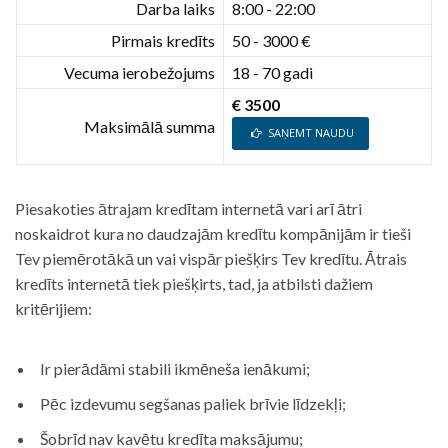
Darba laiks
8:00 - 22:00
Pirmais kredīts
50 - 3000 €
Vecuma ierobežojums
18 - 70 gadi
€ 3500
Maksimālā summa
SAŅEMT NAUDU
Piesakoties ātrajam kredītam internetā vari arī ātri
noskaidrot kura no daudzajām kredītu kompānijām ir tieši
Tev piemērotākā un vai vispār piešķirs Tev kredītu. Ātrais
kredīts internetā tiek piešķirts, tad, ja atbilsti dažiem
kritērijiem:
Ir pierādāmi stabili ikmēneša ienākumi;
Pēc izdevumu segšanas paliek brīvie līdzekļi;
Šobrīd nav kavētu kredīta maksājumu;