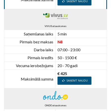
SAŅEMT NAUDU
VIVUS atsauksmes
Saņemšanas laiks
5 min
Pirmais bez maksas
Nē
Darba laiks
07:00 - 23:00
Pirmais kredīts
50 - 1500 €
Vecuma ierobežojums
20 - 70 gadi
€ 425
Maksimālā summa
SAŅEMT NAUDU
ONDO atsauksmes