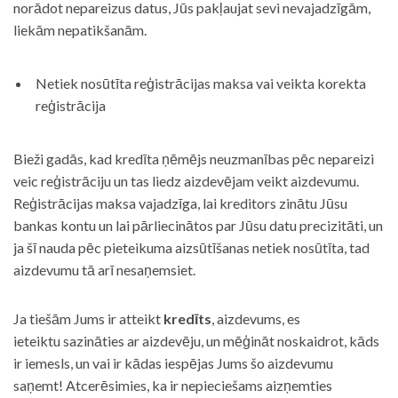
norādot nepareizus datus, Jūs pakļaujat sevi nevajadzīgām,
liekām nepatikšanām.
Netiek nosūtīta reģistrācijas maksa vai veikta korekta
reģistrācija
Bieži gadās, kad kredīta ņēmējs neuzmanības pēc nepareizi
veic reģistrāciju un tas liedz aizdevējam veikt aizdevumu.
Reģistrācijas maksa vajadzīga, lai kreditors zinātu Jūsu
bankas kontu un lai pārliecinātos par Jūsu datu precizitāti, un
ja šī nauda pēc pieteikuma aizsūtīšanas netiek nosūtīta, tad
aizdevumu tā arī nesaņemsiet.
Ja tiešām Jums ir atteikt
kredīts
, aizdevums, es
ieteiktu sazināties ar aizdevēju, un mēģināt noskaidrot, kāds
ir iemesls, un vai ir kādas iespējas Jums šo aizdevumu
saņemt! Atcerēsimies, ka ir nepieciešams aizņemties