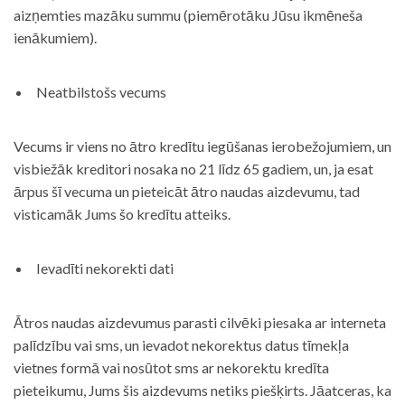
aizņemties mazāku summu (piemērotāku Jūsu ikmēneša
ienākumiem).
Neatbilstošs vecums
Vecums ir viens no ātro kredītu iegūšanas ierobežojumiem, un
visbiežāk kreditori nosaka no 21 līdz 65 gadiem, un, ja esat
ārpus šī vecuma un pieteicāt ātro naudas aizdevumu, tad
visticamāk Jums šo kredītu atteiks.
Ievadīti nekorekti dati
Ātros naudas aizdevumus parasti cilvēki piesaka ar interneta
palīdzību vai sms, un ievadot nekorektus datus tīmekļa
vietnes formā vai nosūtot sms ar nekorektu kredīta
pieteikumu, Jums šis aizdevums netiks piešķirts. Jāatceras, ka