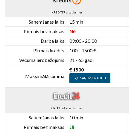
KREDITS7 atsauksmes
Saņemšanas laiks
15 min
Pirmais bez maksas
Nē
Darba laiks
09:00 - 20:00
Pirmais kredīts
100 – 1500 €
Vecuma ierobežojums
21 - 65 gadi
€ 1500
Maksimālā summa
SAŅEMT NAUDU
CREDIT24 atsauksmes
Saņemšanas laiks
10 min
Pirmais bez maksas
Jā