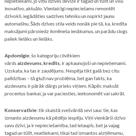
nepietiekami, jo viņu dzīves devīze ir tagad un tūlīt un visu
inovatīvo, aktuālo. Vienlaicīgi nepieciešams remontēt
dzīvokli, iegādāties sadzīves tehniku un nopirkt jaunu
automašīnu. Šāds dzīves stila veids nonāk pie tā, ka, kredīta
maksājumi pārsniedz ikmēneša ienākumus, un parādu slogs
paliek lielāks un lielāks.
Apdomīgie
: šo kategoriju cilvēkiem
vārds
aizdevums
,
kredīts
, ir apkaunojoši un nepieņemami.
Uzskata, ka tas ir zaudējums. Nespēja tikt galā bez citu
palīdzības – tā gluži nav problēma, bet gan fakts, ka
aizdevums ir pārāk dārgs prieks viņiem. Kāpēc maksāt
procentus bankai, ja var paciesties, ieekonomēt vai sakrāt.
Konservatīvie
: tik skaistā svešvārdā sevi sauc tie, kas
izmanto aizdevumu kā pēdējo iespēju. Viņi vienkārši dzīvo
savu dzīvi, ja ir nepieciešamība, tad ietaupīs, bet ja vajag
tagad un tūlīt, neatliekami, tikai tad izmantos aizņēmumu,