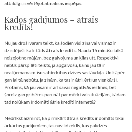
atbildīgi, izvērtējot atmaksas iespējas.
Kādos gadījumos – ātrais
kredīts!
Nu jau droši varam teikt, ka šodien visi zina vai vismaz ir
dzirdējuši, ka ir tāds
ātrais kredīts
. Nauda 15 minūšu laikā,
neizejot no mājām, bez galvojuma un ķīlas utt. Respektīvi
nebūs pārspīlēti teikts, ja apgalvošu, ka nu jau tā ir
neatņemama mūsu sabiedrības dzīves sastāvdaļa. Un kāpēc
gan lai tā nebūtu, ja zinām, ka tas ir ātri, ērti un vienkārši.
Protams, kā jau visam ir arī savas negatīvās iezīmes, bet
šoreiz gan gribētos parunāt par mērķi vai situācijām, kādam
tad nolūkam ir domāti ātrie kredīti internetā?
Nedrīkst aizmirst, ka pirmkārt ātrais kredīts ir domāts tikai
ārkārtas gadījumiem, tas nav līdzeklis, kas palīdzēs