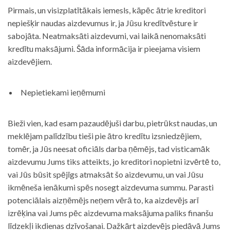
Pirmais, un visizplatītākais iemesls, kāpēc ātrie kreditori
nepiešķir naudas aizdevumus ir, ja Jūsu kredītvēsture ir
sabojāta. Neatmaksāti aizdevumi, vai laikā nenomaksāti
kredītu maksājumi. Šāda informācija ir pieejama visiem
aizdevējiem.
Nepietiekami ieņēmumi
Bieži vien, kad esam pazaudējuši darbu, pietrūkst naudas, un
meklējam palīdzību tieši pie ātro kredītu izsniedzējiem,
tomēr, ja Jūs neesat oficiāls darba ņēmējs, tad visticamāk
aizdevumu Jums tiks atteikts, jo kreditori nopietni izvērtē to,
vai Jūs būsit spējīgs atmaksāt šo aizdevumu, un vai Jūsu
ikmēneša ienākumi spēs nosegt aizdevuma summu. Parasti
potenciālais aizņēmējs neņem vērā to, ka aizdevējs arī
izrēķina vai Jums pēc aizdevuma maksājuma paliks finanšu
līdzekļi ikdienas dzīvošanai. Dažkārt aizdevējs piedāvā Jums