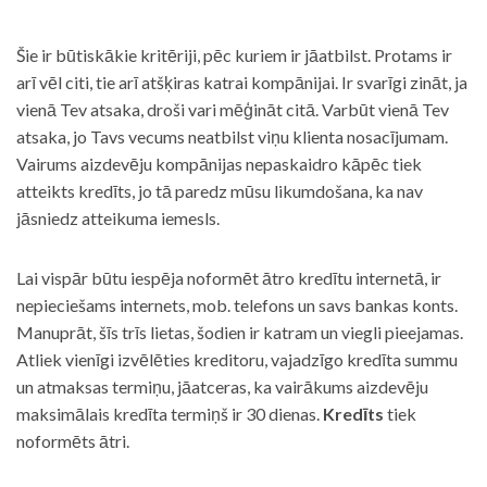
Šie ir būtiskākie kritēriji, pēc kuriem ir jāatbilst. Protams ir
arī vēl citi, tie arī atšķiras katrai kompānijai. Ir svarīgi zināt, ja
vienā Tev atsaka, droši vari mēģināt citā. Varbūt vienā Tev
atsaka, jo Tavs vecums neatbilst viņu klienta nosacījumam.
Vairums aizdevēju kompānijas nepaskaidro kāpēc tiek
atteikts kredīts, jo tā paredz mūsu likumdošana, ka nav
jāsniedz atteikuma iemesls.
Lai vispār būtu iespēja noformēt ātro kredītu internetā, ir
nepieciešams internets, mob. telefons un savs bankas konts.
Manuprāt, šīs trīs lietas, šodien ir katram un viegli pieejamas.
Atliek vienīgi izvēlēties kreditoru, vajadzīgo kredīta summu
un atmaksas termiņu, jāatceras, ka vairākums aizdevēju
maksimālais kredīta termiņš ir 30 dienas.
Kredīts
tiek
noformēts ātri.