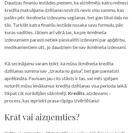
Daudzas finanšu iestādes pieņem, ka aizņēmējs katru mēnesi
kredīta maksājuma dzēšanai novirzīs nevis visu summu, kas
paliks pēc ikmēneša izdevumu segšanas, bet gan tikai daļu no
tās. Turklāt katra finanšu iestāde nosaka savu formulu, pēc
kuras vadīties. Jāņem arī vērā tas, ka pie ikmēneša
izdevumiem parasti netiek pieskaitīti izdevumi par apģērbu,
medikamentiem utt., jo daudziem tie nav ikmēneša izdevumi.
Kā secinājumu varam teikt, ka mūsu ikmēneša kredīta
dzēšanas summa nav „izrauta no gaisa”, bet gan pamatoti
aprēķināta. Pavisam jau cits stāsts ir tas, vai mēs spējam
noturēt mūsu ienākumus kredīta dzēšanas visa perioda laikā
tikpat cik norādījām sākotnēji.
Kredīts
, aizdevums –
process, kas iepriekš prasa rūpīgu izvērtēšanu!
Krāt vai aizņemties?