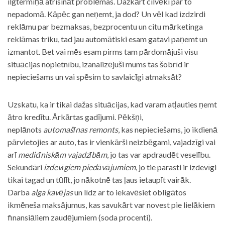
ilgtermiņā atrisināt problēmas. Dažkārt cilvēki par to
nepadomā. Kāpēc gan neņemt, ja dod? Un vēl kad izdzirdi
reklāmu par bezmaksas, bezprocentu un citu mārketinga
reklāmas triku, tad jau automātiski esam gatavi paņemt un
izmantot. Bet vai mēs esam pirms tam pārdomājuši visu
situācijas nopietnību, izanalizējuši mums tas šobrīd ir
nepieciešams un vai spēsim to savlaicīgi atmaksāt?
Uzskatu, ka ir tikai dažas situācijas, kad varam atļauties ņemt
ātro kredītu. Ārkārtas gadījumi. Pēkšņi,
neplānots
automašīnas remonts
, kas nepieciešams, jo ikdienā
pārvietojies ar auto, tas ir vienkārši neizbēgami, vajadzīgi vai
arī
medicīniskām vajadzībām
, jo tas var apdraudēt veselību.
Sekundāri
izdevīgiem piedāvājumiem
, jo tie parasti ir izdevīgi
tikai tagad un tūlīt, jo nākotnē tas ļaus ietaupīt vairāk.
Darba
alga kavējas
un līdz ar to iekavēsiet obligātos
ikmēneša maksājumus, kas savukārt var novest pie lielākiem
finansiāliem zaudējumiem (soda procenti).