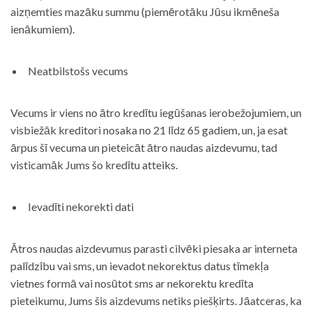
aizņemties mazāku summu (piemērotāku Jūsu ikmēneša
ienākumiem).
Neatbilstošs vecums
Vecums ir viens no ātro kredītu iegūšanas ierobežojumiem, un
visbiežāk kreditori nosaka no 21 līdz 65 gadiem, un, ja esat
ārpus šī vecuma un pieteicāt ātro naudas aizdevumu, tad
visticamāk Jums šo kredītu atteiks.
Ievadīti nekorekti dati
Ātros naudas aizdevumus parasti cilvēki piesaka ar interneta
palīdzību vai sms, un ievadot nekorektus datus tīmekļa
vietnes formā vai nosūtot sms ar nekorektu kredīta
pieteikumu, Jums šis aizdevums netiks piešķirts. Jāatceras, ka