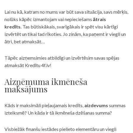
Lai nu kā, katram no mums var būt sava situācija, savs mērķis,
nolūks kāpēc izmantojam vai nepieciešams
ātrais
kredīts.
Tas būtiskākais, svarīgākais ir spēt visu kārtīgi
izvērtēt un tikai tad rīkoties. Jo zinām, ka paņemt ir viegli un
ātri, bet atmaksāt…
Tāpēc aizņemsimies atbildīgi un izvērtēsim savas spējas
atmaksāt Kredītu 4f.lv!
Aizņēmuma ikmēneša
maksājums
Kāds ir maksimāli pieļaujamais kredīts,
aizdevums
summas
izteiksmē? Un kāda ir tā ikmēneša dzēšanas summa?
Visbiežāk finanšu iestādes pielieto elementāru un viegli