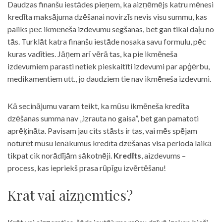
Daudzas finanšu iestādes pieņem, ka aizņēmējs katru mēnesi
kredīta maksājuma dzēšanai novirzīs nevis visu summu, kas
paliks pēc ikmēneša izdevumu segšanas, bet gan tikai daļu no
tās. Turklāt katra finanšu iestāde nosaka savu formulu, pēc
kuras vadīties. Jāņem arī vērā tas, ka pie ikmēneša
izdevumiem parasti netiek pieskaitīti izdevumi par apģērbu,
medikamentiem utt., jo daudziem tie nav ikmēneša izdevumi.
Kā secinājumu varam teikt, ka mūsu ikmēneša kredīta
dzēšanas summa nav „izrauta no gaisa”, bet gan pamatoti
aprēķināta. Pavisam jau cits stāsts ir tas, vai mēs spējam
noturēt mūsu ienākumus kredīta dzēšanas visa perioda laikā
tikpat cik norādījām sākotnēji.
Kredīts
, aizdevums –
process, kas iepriekš prasa rūpīgu izvērtēšanu!
Krāt vai aizņemties?