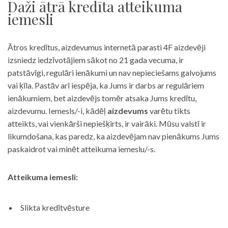
Daži ātrā kredīta atteikuma
iemesli
Ātros kredītus, aizdevumus internetā parasti 4F aizdevēji
izsniedz iedzīvotājiem sākot no 21 gada vecuma, ir
patstāvīgi, regulāri ienākumi un nav nepieciešams galvojums
vai ķīla. Pastāv arī iespēja, ka Jums ir darbs ar regulāriem
ienākumiem, bet aizdevējs tomēr atsaka Jums kredītu,
aizdevumu. Iemesls/-i, kādēļ
aizdevums
varētu tikts
atteikts, vai vienkārši nepiešķirts, ir vairāki. Mūsu valstī ir
likumdošana, kas paredz, ka aizdevējam nav pienākums Jums
paskaidrot vai minēt atteikuma iemeslu/-s.
Atteikuma iemesli:
Slikta kredītvēsture