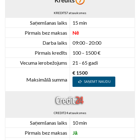
KREDITS7 atsauksmes
Saņemšanas laiks
15 min
Pirmais bez maksas
Nē
Darba laiks
09:00 - 20:00
Pirmais kredīts
100 – 1500 €
Vecuma ierobežojums
21 - 65 gadi
€ 1500
Maksimālā summa
SAŅEMT NAUDU
CREDIT24 atsauksmes
Saņemšanas laiks
10 min
Pirmais bez maksas
Jā