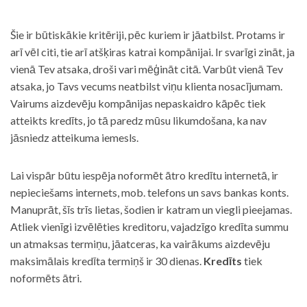
Šie ir būtiskākie kritēriji, pēc kuriem ir jāatbilst. Protams ir
arī vēl citi, tie arī atšķiras katrai kompānijai. Ir svarīgi zināt, ja
vienā Tev atsaka, droši vari mēģināt citā. Varbūt vienā Tev
atsaka, jo Tavs vecums neatbilst viņu klienta nosacījumam.
Vairums aizdevēju kompānijas nepaskaidro kāpēc tiek
atteikts kredīts, jo tā paredz mūsu likumdošana, ka nav
jāsniedz atteikuma iemesls.
Lai vispār būtu iespēja noformēt ātro kredītu internetā, ir
nepieciešams internets, mob. telefons un savs bankas konts.
Manuprāt, šīs trīs lietas, šodien ir katram un viegli pieejamas.
Atliek vienīgi izvēlēties kreditoru, vajadzīgo kredīta summu
un atmaksas termiņu, jāatceras, ka vairākums aizdevēju
maksimālais kredīta termiņš ir 30 dienas.
Kredīts
tiek
noformēts ātri.