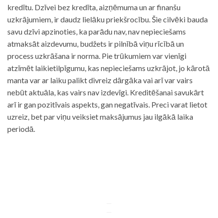
kredītu. Dzīvei bez kredīta, aizņēmuma un ar finanšu
uzkrājumiem, ir daudz lielāku priekšrocību. Šie cilvēki bauda
savu dzīvi apzinoties, ka parādu nav, nav nepieciešams
atmaksāt aizdevumu, budžets ir pilnībā viņu rīcībā un
process uzkrāšana ir norma. Pie trūkumiem var vienīgi
atzīmēt laikietilpīgumu, kas nepieciešams uzkrājot, jo kārotā
manta var ar laiku palikt divreiz dārgāka vai arī var vairs
nebūt aktuāla, kas vairs nav izdevīgi. Kreditēšanai savukārt
arī ir gan pozitīvais aspekts, gan negatīvais. Preci varat lietot
uzreiz, bet par viņu veiksiet maksājumus jau ilgākā laika
periodā.