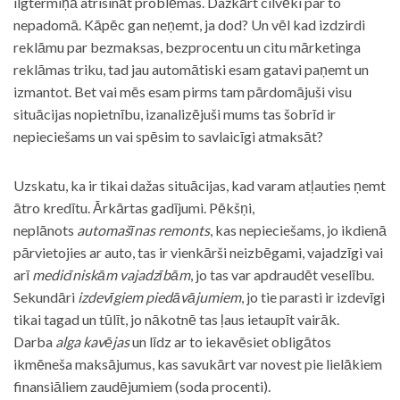
ilgtermiņā atrisināt problēmas. Dažkārt cilvēki par to
nepadomā. Kāpēc gan neņemt, ja dod? Un vēl kad izdzirdi
reklāmu par bezmaksas, bezprocentu un citu mārketinga
reklāmas triku, tad jau automātiski esam gatavi paņemt un
izmantot. Bet vai mēs esam pirms tam pārdomājuši visu
situācijas nopietnību, izanalizējuši mums tas šobrīd ir
nepieciešams un vai spēsim to savlaicīgi atmaksāt?
Uzskatu, ka ir tikai dažas situācijas, kad varam atļauties ņemt
ātro kredītu. Ārkārtas gadījumi. Pēkšņi,
neplānots
automašīnas remonts
, kas nepieciešams, jo ikdienā
pārvietojies ar auto, tas ir vienkārši neizbēgami, vajadzīgi vai
arī
medicīniskām vajadzībām
, jo tas var apdraudēt veselību.
Sekundāri
izdevīgiem piedāvājumiem
, jo tie parasti ir izdevīgi
tikai tagad un tūlīt, jo nākotnē tas ļaus ietaupīt vairāk.
Darba
alga kavējas
un līdz ar to iekavēsiet obligātos
ikmēneša maksājumus, kas savukārt var novest pie lielākiem
finansiāliem zaudējumiem (soda procenti).