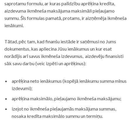
saprotamu formulu, ar kuras palīdzību aprēķina kredīta,
aizdevuma ikmēneša maksājuma maksimāli pieļaujamo
summu. Šīs formulas pamatā, protams, ir aizņēmēja ikmēneša
ienākumi.
Tātad, pēc tam, kad finanšu iestāde ir saņēmusi no Jums
dokumentus, kas apliecina Jūsu ienākumus un kur esat
norādījis arī savus ikmēneša izdevumus, aizdevēju finansisti
sāk savu darbu (veic izpēti un aprēķinus):
aprēķina neto ienākumus (kopējā ienākumu summa mīnus
izdevumi);
aprēķina maksimālo, pieļaujamo ikmēneša maksājumu;
izejot no ikmēneša pieļaujamās maksājuma summas,
nosaka kredīta maksimālo summu un termiņu.