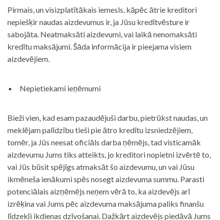
Pirmais, un visizplatītākais iemesls, kāpēc ātrie kreditori
nepiešķir naudas aizdevumus ir, ja Jūsu kredītvēsture ir
sabojāta. Neatmaksāti aizdevumi, vai laikā nenomaksāti
kredītu maksājumi. Šāda informācija ir pieejama visiem
aizdevējiem.
Nepietiekami ieņēmumi
Bieži vien, kad esam pazaudējuši darbu, pietrūkst naudas, un
meklējam palīdzību tieši pie ātro kredītu izsniedzējiem,
tomēr, ja Jūs neesat oficiāls darba ņēmējs, tad visticamāk
aizdevumu Jums tiks atteikts, jo kreditori nopietni izvērtē to,
vai Jūs būsit spējīgs atmaksāt šo aizdevumu, un vai Jūsu
ikmēneša ienākumi spēs nosegt aizdevuma summu. Parasti
potenciālais aizņēmējs neņem vērā to, ka aizdevējs arī
izrēķina vai Jums pēc aizdevuma maksājuma paliks finanšu
līdzekļi ikdienas dzīvošanai. Dažkārt aizdevējs piedāvā Jums