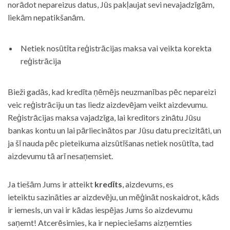
norādot nepareizus datus, Jūs pakļaujat sevi nevajadzīgām,
liekām nepatikšanām.
Netiek nosūtīta reģistrācijas maksa vai veikta korekta
reģistrācija
Bieži gadās, kad kredīta ņēmējs neuzmanības pēc nepareizi
veic reģistrāciju un tas liedz aizdevējam veikt aizdevumu.
Reģistrācijas maksa vajadzīga, lai kreditors zinātu Jūsu
bankas kontu un lai pārliecinātos par Jūsu datu precizitāti, un
ja šī nauda pēc pieteikuma aizsūtīšanas netiek nosūtīta, tad
aizdevumu tā arī nesaņemsiet.
Ja tiešām Jums ir atteikt
kredīts
, aizdevums, es
ieteiktu sazināties ar aizdevēju, un mēģināt noskaidrot, kāds
ir iemesls, un vai ir kādas iespējas Jums šo aizdevumu
saņemt! Atcerēsimies, ka ir nepieciešams aizņemties