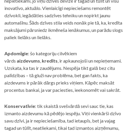
nepietiekami, jo viņu dzīves devīze ir tagad un tūlīt un visu
inovatīvo, aktuālo. Vienlaicīgi nepieciešams remontēt
dzīvokli, iegādāties sadzīves tehniku un nopirkt jaunu
automašīnu. Šāds dzīves stila veids nonāk pie tā, ka, kredīta
maksājumi pārsniedz ikmēneša ienākumus, un parādu slogs
paliek lielāks un lielāks.
Apdomīgie
: šo kategoriju cilvēkiem
vārds
aizdevums
,
kredīts
, ir apkaunojoši un nepieņemami.
Uzskata, ka tas ir zaudējums. Nespēja tikt galā bez citu
palīdzības – tā gluži nav problēma, bet gan fakts, ka
aizdevums ir pārāk dārgs prieks viņiem. Kāpēc maksāt
procentus bankai, ja var paciesties, ieekonomēt vai sakrāt.
Konservatīvie
: tik skaistā svešvārdā sevi sauc tie, kas
izmanto aizdevumu kā pēdējo iespēju. Viņi vienkārši dzīvo
savu dzīvi, ja ir nepieciešamība, tad ietaupīs, bet ja vajag
tagad un tūlīt, neatliekami, tikai tad izmantos aizņēmumu,