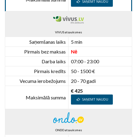
SAŅEMT NAUDU
VIVUS atsauksmes
Saņemšanas laiks
5 min
Pirmais bez maksas
Nē
Darba laiks
07:00 - 23:00
Pirmais kredīts
50 - 1500 €
Vecuma ierobežojums
20 - 70 gadi
€ 425
Maksimālā summa
SAŅEMT NAUDU
ONDO atsauksmes