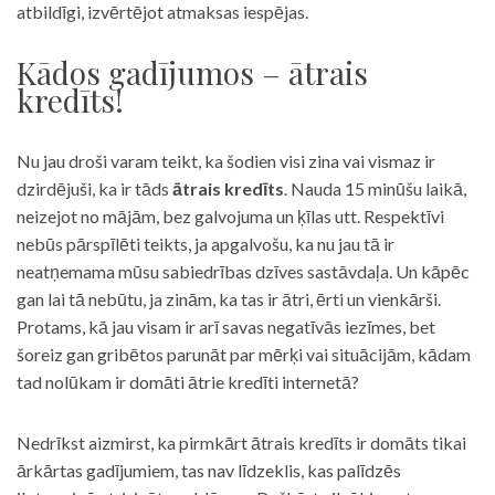
atbildīgi, izvērtējot atmaksas iespējas.
Kādos gadījumos – ātrais
kredīts!
Nu jau droši varam teikt, ka šodien visi zina vai vismaz ir
dzirdējuši, ka ir tāds
ātrais kredīts
. Nauda 15 minūšu laikā,
neizejot no mājām, bez galvojuma un ķīlas utt. Respektīvi
nebūs pārspīlēti teikts, ja apgalvošu, ka nu jau tā ir
neatņemama mūsu sabiedrības dzīves sastāvdaļa. Un kāpēc
gan lai tā nebūtu, ja zinām, ka tas ir ātri, ērti un vienkārši.
Protams, kā jau visam ir arī savas negatīvās iezīmes, bet
šoreiz gan gribētos parunāt par mērķi vai situācijām, kādam
tad nolūkam ir domāti ātrie kredīti internetā?
Nedrīkst aizmirst, ka pirmkārt ātrais kredīts ir domāts tikai
ārkārtas gadījumiem, tas nav līdzeklis, kas palīdzēs