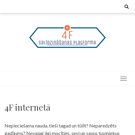
Skip
Search
for:
to
content
4F internetā
Nepieciešama nauda, tieši tagad un tūlīt? Neparedzēts
gadījums? Nevajag ilgi mocīties, sevi un savus tuviniekus