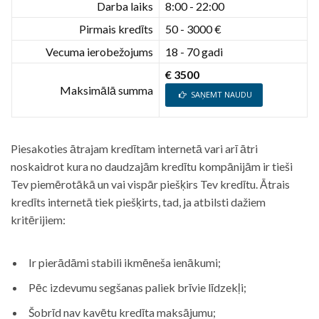
Darba laiks
8:00 - 22:00
Pirmais kredīts
50 - 3000 €
Vecuma ierobežojums
18 - 70 gadi
€ 3500
Maksimālā summa
SAŅEMT NAUDU
Piesakoties ātrajam kredītam internetā vari arī ātri
noskaidrot kura no daudzajām kredītu kompānijām ir tieši
Tev piemērotākā un vai vispār piešķirs Tev kredītu. Ātrais
kredīts internetā tiek piešķirts, tad, ja atbilsti dažiem
kritērijiem:
Ir pierādāmi stabili ikmēneša ienākumi;
Pēc izdevumu segšanas paliek brīvie līdzekļi;
Šobrīd nav kavētu kredīta maksājumu;