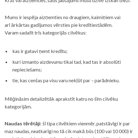
Krāt vai aizņemties, šāds jautājums mūsu dzīvē izskan bieži.
Mums ir iespēja aizņemties no draugiem, kaimiņiem vai
arī ārkārtas gadījumos vērsties pie kredītiestādēm.
Varam sadalīt trīs kategorijās cilvēkus:
kas ir gatavi ņemt kredītu;
kuri izmanto aizdevumu tikai tad, kad tas ir absolūti
nepieciešams;
tie, kas cenšas pa visu varu nekļūt par – parādnieku.
Mēģināsim detalizētāk aprakstīt katru no šīm cilvēku
kategorijām.
Naudas tērētāji
: šī tipa cilvēkiem vienmēr, patstāvīgi ir par
maz naudas, neatkarīgi no tā cik makā būs (100 vai 10 000) ir