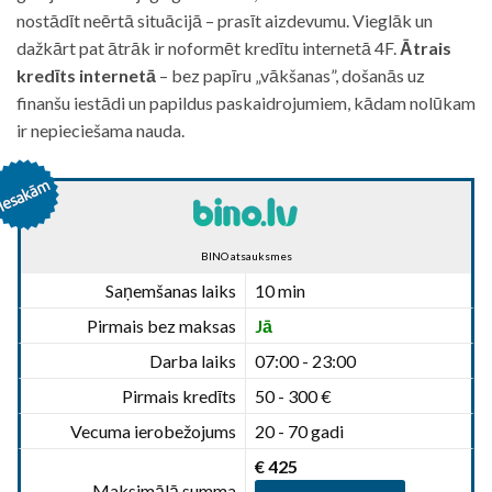
nostādīt neērtā situācijā – prasīt aizdevumu. Vieglāk un
dažkārt pat ātrāk ir noformēt kredītu internetā 4F.
Ātrais
kredīts internetā
– bez papīru „vākšanas”, došanās uz
finanšu iestādi un papildus paskaidrojumiem, kādam nolūkam
ir nepieciešama nauda.
BINO atsauksmes
Saņemšanas laiks
10 min
Pirmais bez maksas
Jā
Darba laiks
07:00 - 23:00
Pirmais kredīts
50 - 300 €
Vecuma ierobežojums
20 - 70 gadi
€ 425
Maksimālā summa