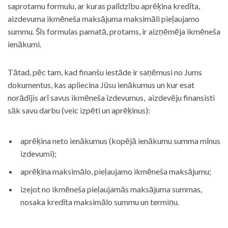
saprotamu formulu, ar kuras palīdzību aprēķina kredīta,
aizdevuma ikmēneša maksājuma maksimāli pieļaujamo
summu. Šīs formulas pamatā, protams, ir aizņēmēja ikmēneša
ienākumi.
Tātad, pēc tam, kad finanšu iestāde ir saņēmusi no Jums
dokumentus, kas apliecina Jūsu ienākumus un kur esat
norādījis arī savus ikmēneša izdevumus, aizdevēju finansisti
sāk savu darbu (veic izpēti un aprēķinus):
aprēķina neto ienākumus (kopējā ienākumu summa mīnus
izdevumi);
aprēķina maksimālo, pieļaujamo ikmēneša maksājumu;
izejot no ikmēneša pieļaujamās maksājuma summas,
nosaka kredīta maksimālo summu un termiņu.