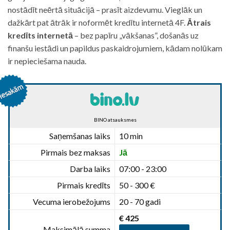
nostādīt neērtā situācijā – prasīt aizdevumu. Vieglāk un
dažkārt pat ātrāk ir noformēt kredītu internetā 4F.
Ātrais
kredīts internetā
– bez papīru „vākšanas”, došanās uz
finanšu iestādi un papildus paskaidrojumiem, kādam nolūkam
ir nepieciešama nauda.
BINO atsauksmes
Saņemšanas laiks
10 min
Pirmais bez maksas
Jā
Darba laiks
07:00 - 23:00
Pirmais kredīts
50 - 300 €
Vecuma ierobežojums
20 - 70 gadi
€ 425
Maksimālā summa