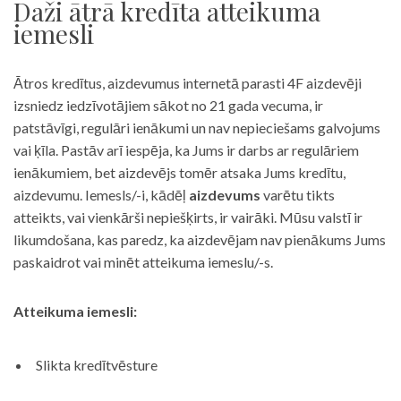
Daži ātrā kredīta atteikuma
iemesli
Ātros kredītus, aizdevumus internetā parasti 4F aizdevēji
izsniedz iedzīvotājiem sākot no 21 gada vecuma, ir
patstāvīgi, regulāri ienākumi un nav nepieciešams galvojums
vai ķīla. Pastāv arī iespēja, ka Jums ir darbs ar regulāriem
ienākumiem, bet aizdevējs tomēr atsaka Jums kredītu,
aizdevumu. Iemesls/-i, kādēļ
aizdevums
varētu tikts
atteikts, vai vienkārši nepiešķirts, ir vairāki. Mūsu valstī ir
likumdošana, kas paredz, ka aizdevējam nav pienākums Jums
paskaidrot vai minēt atteikuma iemeslu/-s.
Atteikuma iemesli:
Slikta kredītvēsture