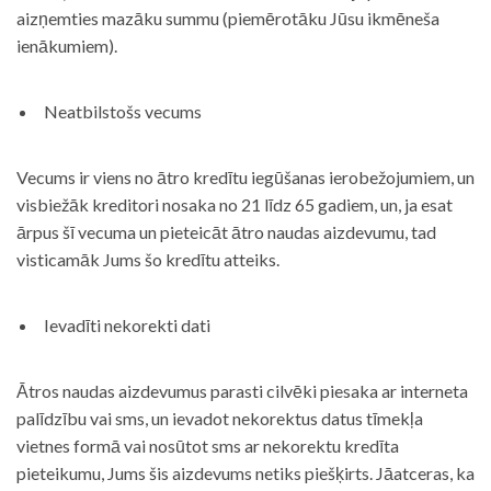
aizņemties mazāku summu (piemērotāku Jūsu ikmēneša
ienākumiem).
Neatbilstošs vecums
Vecums ir viens no ātro kredītu iegūšanas ierobežojumiem, un
visbiežāk kreditori nosaka no 21 līdz 65 gadiem, un, ja esat
ārpus šī vecuma un pieteicāt ātro naudas aizdevumu, tad
visticamāk Jums šo kredītu atteiks.
Ievadīti nekorekti dati
Ātros naudas aizdevumus parasti cilvēki piesaka ar interneta
palīdzību vai sms, un ievadot nekorektus datus tīmekļa
vietnes formā vai nosūtot sms ar nekorektu kredīta
pieteikumu, Jums šis aizdevums netiks piešķirts. Jāatceras, ka