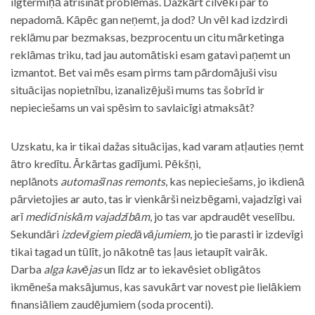
ilgtermiņā atrisināt problēmas. Dažkārt cilvēki par to
nepadomā. Kāpēc gan neņemt, ja dod? Un vēl kad izdzirdi
reklāmu par bezmaksas, bezprocentu un citu mārketinga
reklāmas triku, tad jau automātiski esam gatavi paņemt un
izmantot. Bet vai mēs esam pirms tam pārdomājuši visu
situācijas nopietnību, izanalizējuši mums tas šobrīd ir
nepieciešams un vai spēsim to savlaicīgi atmaksāt?
Uzskatu, ka ir tikai dažas situācijas, kad varam atļauties ņemt
ātro kredītu. Ārkārtas gadījumi. Pēkšņi,
neplānots
automašīnas remonts
, kas nepieciešams, jo ikdienā
pārvietojies ar auto, tas ir vienkārši neizbēgami, vajadzīgi vai
arī
medicīniskām vajadzībām
, jo tas var apdraudēt veselību.
Sekundāri
izdevīgiem piedāvājumiem
, jo tie parasti ir izdevīgi
tikai tagad un tūlīt, jo nākotnē tas ļaus ietaupīt vairāk.
Darba
alga kavējas
un līdz ar to iekavēsiet obligātos
ikmēneša maksājumus, kas savukārt var novest pie lielākiem
finansiāliem zaudējumiem (soda procenti).