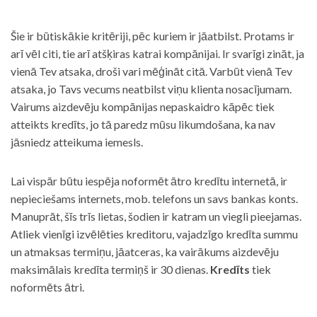
Šie ir būtiskākie kritēriji, pēc kuriem ir jāatbilst. Protams ir
arī vēl citi, tie arī atšķiras katrai kompānijai. Ir svarīgi zināt, ja
vienā Tev atsaka, droši vari mēģināt citā. Varbūt vienā Tev
atsaka, jo Tavs vecums neatbilst viņu klienta nosacījumam.
Vairums aizdevēju kompānijas nepaskaidro kāpēc tiek
atteikts kredīts, jo tā paredz mūsu likumdošana, ka nav
jāsniedz atteikuma iemesls.
Lai vispār būtu iespēja noformēt ātro kredītu internetā, ir
nepieciešams internets, mob. telefons un savs bankas konts.
Manuprāt, šīs trīs lietas, šodien ir katram un viegli pieejamas.
Atliek vienīgi izvēlēties kreditoru, vajadzīgo kredīta summu
un atmaksas termiņu, jāatceras, ka vairākums aizdevēju
maksimālais kredīta termiņš ir 30 dienas.
Kredīts
tiek
noformēts ātri.