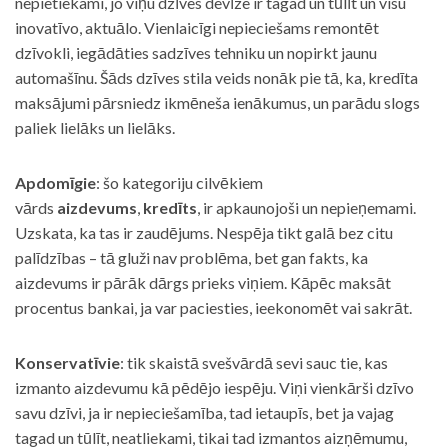
nepietiekami, jo viņu dzīves devīze ir tagad un tūlīt un visu
inovatīvo, aktuālo. Vienlaicīgi nepieciešams remontēt
dzīvokli, iegādāties sadzīves tehniku un nopirkt jaunu
automašīnu. Šāds dzīves stila veids nonāk pie tā, ka, kredīta
maksājumi pārsniedz ikmēneša ienākumus, un parādu slogs
paliek lielāks un lielāks.
Apdomīgie
: šo kategoriju cilvēkiem
vārds
aizdevums
,
kredīts
, ir apkaunojoši un nepieņemami.
Uzskata, ka tas ir zaudējums. Nespēja tikt galā bez citu
palīdzības – tā gluži nav problēma, bet gan fakts, ka
aizdevums ir pārāk dārgs prieks viņiem. Kāpēc maksāt
procentus bankai, ja var paciesties, ieekonomēt vai sakrāt.
Konservatīvie
: tik skaistā svešvārdā sevi sauc tie, kas
izmanto aizdevumu kā pēdējo iespēju. Viņi vienkārši dzīvo
savu dzīvi, ja ir nepieciešamība, tad ietaupīs, bet ja vajag
tagad un tūlīt, neatliekami, tikai tad izmantos aizņēmumu,