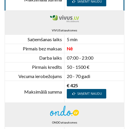
SAŅEMT NAUDU
VIVUS atsauksmes
Saņemšanas laiks
5 min
Pirmais bez maksas
Nē
Darba laiks
07:00 - 23:00
Pirmais kredīts
50 - 1500 €
Vecuma ierobežojums
20 - 70 gadi
€ 425
Maksimālā summa
SAŅEMT NAUDU
ONDO atsauksmes