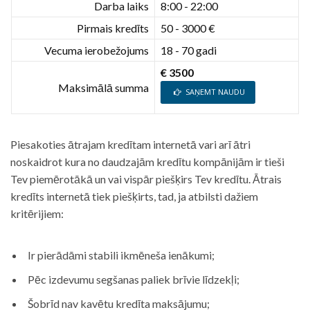
Darba laiks
8:00 - 22:00
Pirmais kredīts
50 - 3000 €
Vecuma ierobežojums
18 - 70 gadi
€ 3500
Maksimālā summa
SAŅEMT NAUDU
Piesakoties ātrajam kredītam internetā vari arī ātri
noskaidrot kura no daudzajām kredītu kompānijām ir tieši
Tev piemērotākā un vai vispār piešķirs Tev kredītu. Ātrais
kredīts internetā tiek piešķirts, tad, ja atbilsti dažiem
kritērijiem:
Ir pierādāmi stabili ikmēneša ienākumi;
Pēc izdevumu segšanas paliek brīvie līdzekļi;
Šobrīd nav kavētu kredīta maksājumu;