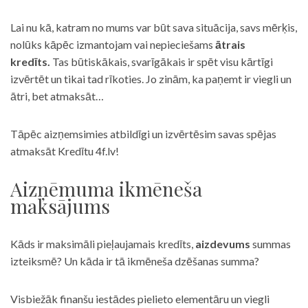
Lai nu kā, katram no mums var būt sava situācija, savs mērķis,
nolūks kāpēc izmantojam vai nepieciešams
ātrais
kredīts.
Tas būtiskākais, svarīgākais ir spēt visu kārtīgi
izvērtēt un tikai tad rīkoties. Jo zinām, ka paņemt ir viegli un
ātri, bet atmaksāt…
Tāpēc aizņemsimies atbildīgi un izvērtēsim savas spējas
atmaksāt Kredītu 4f.lv!
Aizņēmuma ikmēneša
maksājums
Kāds ir maksimāli pieļaujamais kredīts,
aizdevums
summas
izteiksmē? Un kāda ir tā ikmēneša dzēšanas summa?
Visbiežāk finanšu iestādes pielieto elementāru un viegli