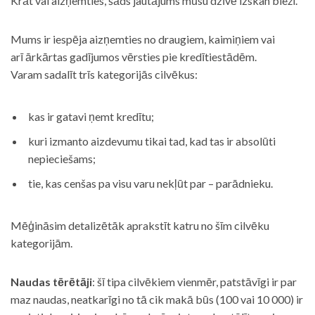
Krāt vai aizņemties, šāds jautājums mūsu dzīvē izskan bieži.
Mums ir iespēja aizņemties no draugiem, kaimiņiem vai
arī ārkārtas gadījumos vērsties pie kredītiestādēm.
Varam sadalīt trīs kategorijās cilvēkus:
kas ir gatavi ņemt kredītu;
kuri izmanto aizdevumu tikai tad, kad tas ir absolūti
nepieciešams;
tie, kas cenšas pa visu varu nekļūt par – parādnieku.
Mēģināsim detalizētāk aprakstīt katru no šīm cilvēku
kategorijām.
Naudas tērētāji
: šī tipa cilvēkiem vienmēr, patstāvīgi ir par
maz naudas, neatkarīgi no tā cik makā būs (100 vai 10 000) ir