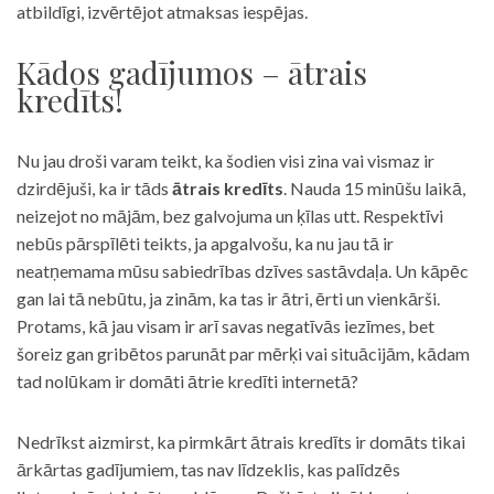
atbildīgi, izvērtējot atmaksas iespējas.
Kādos gadījumos – ātrais
kredīts!
Nu jau droši varam teikt, ka šodien visi zina vai vismaz ir
dzirdējuši, ka ir tāds
ātrais kredīts
. Nauda 15 minūšu laikā,
neizejot no mājām, bez galvojuma un ķīlas utt. Respektīvi
nebūs pārspīlēti teikts, ja apgalvošu, ka nu jau tā ir
neatņemama mūsu sabiedrības dzīves sastāvdaļa. Un kāpēc
gan lai tā nebūtu, ja zinām, ka tas ir ātri, ērti un vienkārši.
Protams, kā jau visam ir arī savas negatīvās iezīmes, bet
šoreiz gan gribētos parunāt par mērķi vai situācijām, kādam
tad nolūkam ir domāti ātrie kredīti internetā?
Nedrīkst aizmirst, ka pirmkārt ātrais kredīts ir domāts tikai
ārkārtas gadījumiem, tas nav līdzeklis, kas palīdzēs