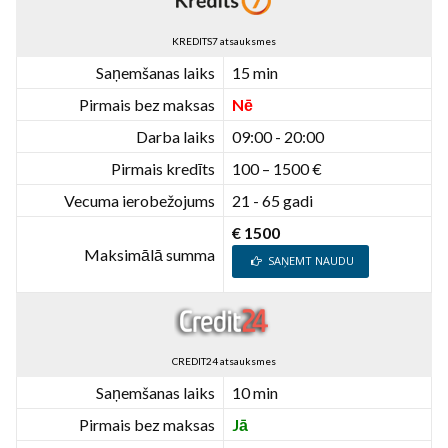
KREDITS7 atsauksmes
Saņemšanas laiks
15 min
Pirmais bez maksas
Nē
Darba laiks
09:00 - 20:00
Pirmais kredīts
100 – 1500 €
Vecuma ierobežojums
21 - 65 gadi
€ 1500
Maksimālā summa
SAŅEMT NAUDU
CREDIT24 atsauksmes
Saņemšanas laiks
10 min
Pirmais bez maksas
Jā