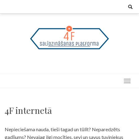
Skip
Search
for:
to
content
4F internetā
Nepieciešama nauda, tieši tagad un tūlīt? Neparedzēts
gadījums? Nevajag ilgi mocīties, sevi un savus tuviniekus