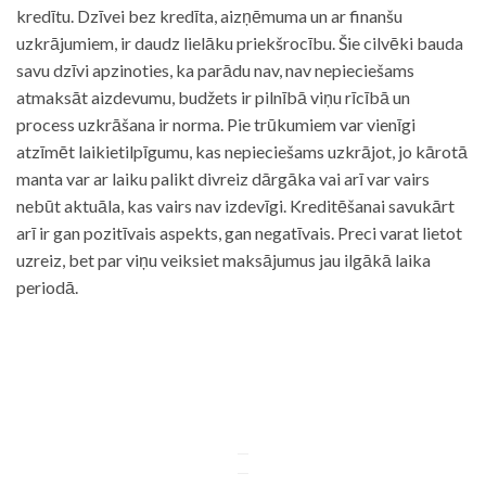
kredītu. Dzīvei bez kredīta, aizņēmuma un ar finanšu
uzkrājumiem, ir daudz lielāku priekšrocību. Šie cilvēki bauda
savu dzīvi apzinoties, ka parādu nav, nav nepieciešams
atmaksāt aizdevumu, budžets ir pilnībā viņu rīcībā un
process uzkrāšana ir norma. Pie trūkumiem var vienīgi
atzīmēt laikietilpīgumu, kas nepieciešams uzkrājot, jo kārotā
manta var ar laiku palikt divreiz dārgāka vai arī var vairs
nebūt aktuāla, kas vairs nav izdevīgi. Kreditēšanai savukārt
arī ir gan pozitīvais aspekts, gan negatīvais. Preci varat lietot
uzreiz, bet par viņu veiksiet maksājumus jau ilgākā laika
periodā.