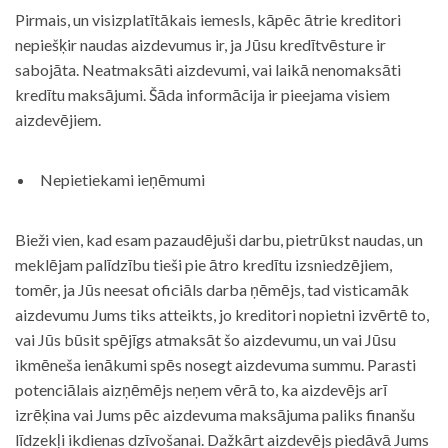
Pirmais, un visizplatītākais iemesls, kāpēc ātrie kreditori
nepiešķir naudas aizdevumus ir, ja Jūsu kredītvēsture ir
sabojāta. Neatmaksāti aizdevumi, vai laikā nenomaksāti
kredītu maksājumi. Šāda informācija ir pieejama visiem
aizdevējiem.
Nepietiekami ieņēmumi
Bieži vien, kad esam pazaudējuši darbu, pietrūkst naudas, un
meklējam palīdzību tieši pie ātro kredītu izsniedzējiem,
tomēr, ja Jūs neesat oficiāls darba ņēmējs, tad visticamāk
aizdevumu Jums tiks atteikts, jo kreditori nopietni izvērtē to,
vai Jūs būsit spējīgs atmaksāt šo aizdevumu, un vai Jūsu
ikmēneša ienākumi spēs nosegt aizdevuma summu. Parasti
potenciālais aizņēmējs neņem vērā to, ka aizdevējs arī
izrēķina vai Jums pēc aizdevuma maksājuma paliks finanšu
līdzekļi ikdienas dzīvošanai. Dažkārt aizdevējs piedāvā Jums