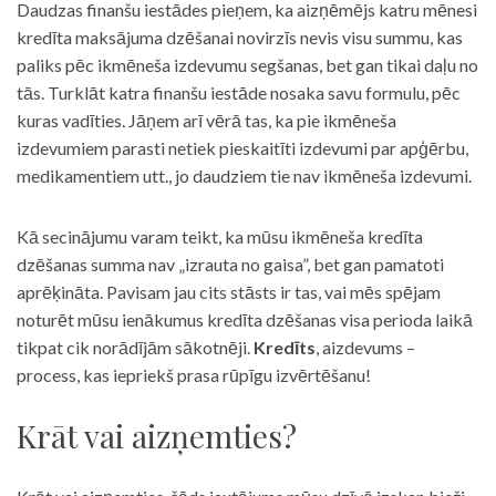
Daudzas finanšu iestādes pieņem, ka aizņēmējs katru mēnesi
kredīta maksājuma dzēšanai novirzīs nevis visu summu, kas
paliks pēc ikmēneša izdevumu segšanas, bet gan tikai daļu no
tās. Turklāt katra finanšu iestāde nosaka savu formulu, pēc
kuras vadīties. Jāņem arī vērā tas, ka pie ikmēneša
izdevumiem parasti netiek pieskaitīti izdevumi par apģērbu,
medikamentiem utt., jo daudziem tie nav ikmēneša izdevumi.
Kā secinājumu varam teikt, ka mūsu ikmēneša kredīta
dzēšanas summa nav „izrauta no gaisa”, bet gan pamatoti
aprēķināta. Pavisam jau cits stāsts ir tas, vai mēs spējam
noturēt mūsu ienākumus kredīta dzēšanas visa perioda laikā
tikpat cik norādījām sākotnēji.
Kredīts
, aizdevums –
process, kas iepriekš prasa rūpīgu izvērtēšanu!
Krāt vai aizņemties?