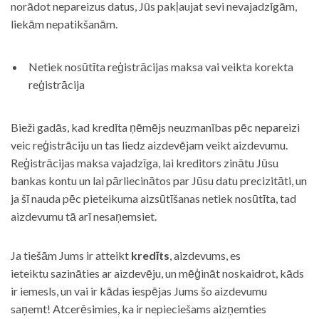
norādot nepareizus datus, Jūs pakļaujat sevi nevajadzīgām,
liekām nepatikšanām.
Netiek nosūtīta reģistrācijas maksa vai veikta korekta
reģistrācija
Bieži gadās, kad kredīta ņēmējs neuzmanības pēc nepareizi
veic reģistrāciju un tas liedz aizdevējam veikt aizdevumu.
Reģistrācijas maksa vajadzīga, lai kreditors zinātu Jūsu
bankas kontu un lai pārliecinātos par Jūsu datu precizitāti, un
ja šī nauda pēc pieteikuma aizsūtīšanas netiek nosūtīta, tad
aizdevumu tā arī nesaņemsiet.
Ja tiešām Jums ir atteikt
kredīts
, aizdevums, es
ieteiktu sazināties ar aizdevēju, un mēģināt noskaidrot, kāds
ir iemesls, un vai ir kādas iespējas Jums šo aizdevumu
saņemt! Atcerēsimies, ka ir nepieciešams aizņemties