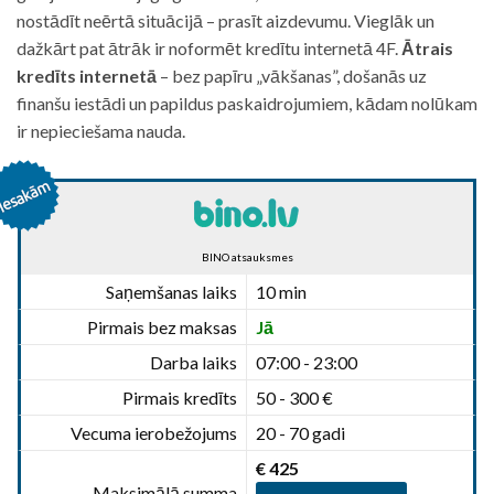
nostādīt neērtā situācijā – prasīt aizdevumu. Vieglāk un
dažkārt pat ātrāk ir noformēt kredītu internetā 4F.
Ātrais
kredīts internetā
– bez papīru „vākšanas”, došanās uz
finanšu iestādi un papildus paskaidrojumiem, kādam nolūkam
ir nepieciešama nauda.
BINO atsauksmes
Saņemšanas laiks
10 min
Pirmais bez maksas
Jā
Darba laiks
07:00 - 23:00
Pirmais kredīts
50 - 300 €
Vecuma ierobežojums
20 - 70 gadi
€ 425
Maksimālā summa