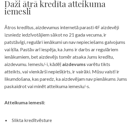
Daži ātrā kredīta atteikuma
iemesli
Ātros kredītus, aizdevumus internetā parasti 4F aizdevēji
izsniedz iedzīvotājiem sākot no 21 gada vecuma, ir
patstāvīgi, regulāri ienākumi un nav nepieciešams galvojums
vai ķīla. Pastāv arī iespēja, ka Jums ir darbs ar regulāriem
ienākumiem, bet aizdevējs tomēr atsaka Jums kredītu,
aizdevumu. Iemesls/-i, kādēļ
aizdevums
varētu tikts
atteikts, vai vienkārši nepiešķirts, ir vairāki. Mūsu valstī ir
likumdošana, kas paredz, ka aizdevējam nav pienākums Jums
paskaidrot vai minēt atteikuma iemeslu/-s.
Atteikuma iemesli:
Slikta kredītvēsture