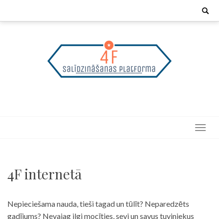
Skip
Search
for:
to
content
4F internetā
Nepieciešama nauda, tieši tagad un tūlīt? Neparedzēts
gadījums? Nevajag ilgi mocīties, sevi un savus tuviniekus