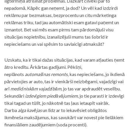
ilgtermiņā atrisināt problēmas. Dažkārt cilvēki par to
nepadomā. Kāpēc gan neņemt, ja dod? Un vēl kad izdzirdi
reklāmu par bezmaksas, bezprocentu un citu mārketinga
reklāmas triku, tad jau automātiski esam gatavi paņemt un
izmantot. Bet vai mēs esam pirms tam pārdomājuši visu
situācijas nopietnību, izanalizējuši mums tas šobrīd ir
nepieciešams un vai spēsim to savlaicīgi atmaksāt?
Uzskatu, ka ir tikai dažas situācijas, kad varam atļauties ņemt
ātro kredītu. Ārkārtas gadījumi. Pēkšņi,
neplānots
automašīnas remonts
, kas nepieciešams, jo ikdienā
pārvietojies ar auto, tas ir vienkārši neizbēgami, vajadzīgi vai
arī
medicīniskām vajadzībām
, jo tas var apdraudēt veselību.
Sekundāri
izdevīgiem piedāvājumiem
, jo tie parasti ir izdevīgi
tikai tagad un tūlīt, jo nākotnē tas ļaus ietaupīt vairāk.
Darba
alga kavējas
un līdz ar to iekavēsiet obligātos
ikmēneša maksājumus, kas savukārt var novest pie lielākiem
finansiāliem zaudējumiem (soda procenti).