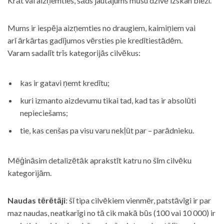
Krāt vai aizņemties, šāds jautājums mūsu dzīvē izskan bieži.
Mums ir iespēja aizņemties no draugiem, kaimiņiem vai
arī ārkārtas gadījumos vērsties pie kredītiestādēm.
Varam sadalīt trīs kategorijās cilvēkus:
kas ir gatavi ņemt kredītu;
kuri izmanto aizdevumu tikai tad, kad tas ir absolūti
nepieciešams;
tie, kas cenšas pa visu varu nekļūt par – parādnieku.
Mēģināsim detalizētāk aprakstīt katru no šīm cilvēku
kategorijām.
Naudas tērētāji
: šī tipa cilvēkiem vienmēr, patstāvīgi ir par
maz naudas, neatkarīgi no tā cik makā būs (100 vai 10 000) ir