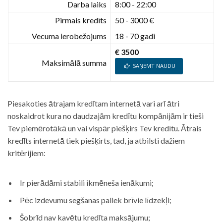
Darba laiks
8:00 - 22:00
Pirmais kredīts
50 - 3000 €
Vecuma ierobežojums
18 - 70 gadi
€ 3500
Maksimālā summa
SAŅEMT NAUDU
Piesakoties ātrajam kredītam internetā vari arī ātri
noskaidrot kura no daudzajām kredītu kompānijām ir tieši
Tev piemērotākā un vai vispār piešķirs Tev kredītu. Ātrais
kredīts internetā tiek piešķirts, tad, ja atbilsti dažiem
kritērijiem:
Ir pierādāmi stabili ikmēneša ienākumi;
Pēc izdevumu segšanas paliek brīvie līdzekļi;
Šobrīd nav kavētu kredīta maksājumu;