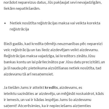
norādot nepareizus datus, Jūs pakļaujat sevi nevajadzīgām,
liekām nepatikšanām.
Netiek nosūtīta reģistrācijas maksa vai veikta korekta
reģistrācija
Bieži gadās, kad kredīta ņēmējs neuzmanības pēc nepareizi
veic reģistrāciju un tas liedz aizdevējam veikt aizdevumu.
Reģistrācijas maksa vajadzīga, lai kreditors zinātu Jūsu
bankas kontu un lai pārliecinātos par Jūsu datu precizitāti, un
ja šī nauda pēc pieteikuma aizsūtīšanas netiek nosūtīta, tad
aizdevumu tā arī nesaņemsiet.
Ja tiešām Jums ir atteikt
kredīts
, aizdevums, es
ieteiktu sazināties ar aizdevēju, un mēģināt noskaidrot, kāds
ir iemesls, un vai ir kādas iespējas Jums šo aizdevumu
saņemt! Atcerēsimies, ka ir nepieciešams aizņemties