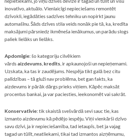
nepietiekami, jo viņu dzīves devīze ir tagad un tūlīt un visu
inovatīvo, aktuālo. Vienlaicīgi nepieciešams remontēt
dzīvokli, iegādāties sadzīves tehniku un nopirkt jaunu
automašīnu. Šāds dzīves stila veids nonāk pie tā, ka, kredīta
maksājumi pārsniedz ikmēneša ienākumus, un parādu slogs
paliek lielāks un lielāks.
Apdomīgie
: šo kategoriju cilvēkiem
vārds
aizdevums
,
kredīts
, ir apkaunojoši un nepieņemami.
Uzskata, ka tas ir zaudējums. Nespēja tikt galā bez citu
palīdzības – tā gluži nav problēma, bet gan fakts, ka
aizdevums ir pārāk dārgs prieks viņiem. Kāpēc maksāt
procentus bankai, ja var paciesties, ieekonomēt vai sakrāt.
Konservatīvie
: tik skaistā svešvārdā sevi sauc tie, kas
izmanto aizdevumu kā pēdējo iespēju. Viņi vienkārši dzīvo
savu dzīvi, ja ir nepieciešamība, tad ietaupīs, bet ja vajag
tagad un tūlīt, neatliekami, tikai tad izmantos aizņēmumu,