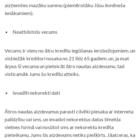
aizņemties mazāku summu (piemērotāku Jūsu ikmēneša
ienākumiem).
Neatbilstošs vecums
Vecums ir viens no ātro kredītu iegūšanas ierobežojumiem, un
visbiežāk kreditori nosaka no 21 līdz 65 gadiem, un, ja esat
ārpus šī vecuma un pieteicāt ātro naudas aizdevumu, tad
visticamāk Jums šo kredītu atteiks.
Ievadīti nekorekti dati
Ātros naudas aizdevumus parasti cilvēki piesaka ar interneta
palīdzību vai sms, un ievadot nekorektus datus tīmekļa
vietnes formā vai nosūtot sms ar nekorektu kredīta
pieteikumu, Jums šis aizdevums netiks piešķirts. Jāatceras, ka