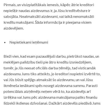
Pirmais, un visizplatītākais iemesls, kāpēc ātrie kreditori
nepiešķir naudas aizdevumus ir, ja Jūsu kredītvēsture ir
sabojāta. Neatmaksāti aizdevumi, vai laikā nenomaksāti
kredītu maksājumi. Šāda informācija ir pieejama visiem
aizdevējiem.
Nepietiekami ieņēmumi
Bieži vien, kad esam pazaudējuši darbu, pietrūkst naudas, un
meklējam palīdzību tieši pie ātro kredītu izsniedzējiem,
tomēr, ja Jūs neesat oficiāls darba ņēmējs, tad visticamāk
aizdevumu Jums tiks atteikts, jo kreditori nopietni izvērtē to,
vai Jūs būsit spējīgs atmaksāt šo aizdevumu, un vai Jūsu
ikmēneša ienākumi spēs nosegt aizdevuma summu. Parasti
potenciālais aizņēmējs neņem vērā to, ka aizdevējs arī
izrēķina vai Jums pēc aizdevuma maksājuma paliks finanšu
līdzekļi ikdienas dzīvošanai. Dažkārt aizdevējs piedāvā Jums