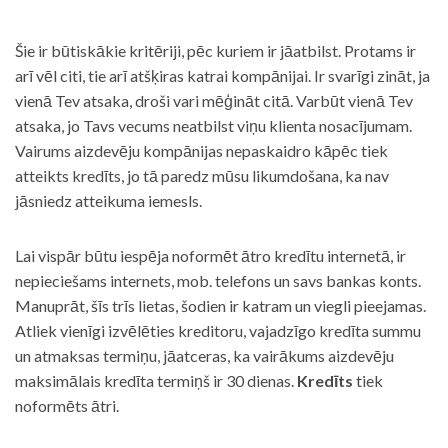
Šie ir būtiskākie kritēriji, pēc kuriem ir jāatbilst. Protams ir
arī vēl citi, tie arī atšķiras katrai kompānijai. Ir svarīgi zināt, ja
vienā Tev atsaka, droši vari mēģināt citā. Varbūt vienā Tev
atsaka, jo Tavs vecums neatbilst viņu klienta nosacījumam.
Vairums aizdevēju kompānijas nepaskaidro kāpēc tiek
atteikts kredīts, jo tā paredz mūsu likumdošana, ka nav
jāsniedz atteikuma iemesls.
Lai vispār būtu iespēja noformēt ātro kredītu internetā, ir
nepieciešams internets, mob. telefons un savs bankas konts.
Manuprāt, šīs trīs lietas, šodien ir katram un viegli pieejamas.
Atliek vienīgi izvēlēties kreditoru, vajadzīgo kredīta summu
un atmaksas termiņu, jāatceras, ka vairākums aizdevēju
maksimālais kredīta termiņš ir 30 dienas.
Kredīts
tiek
noformēts ātri.