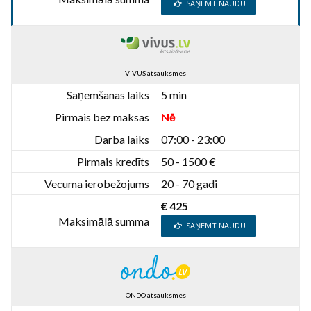
SAŅEMT NAUDU
VIVUS atsauksmes
Saņemšanas laiks
5 min
Pirmais bez maksas
Nē
Darba laiks
07:00 - 23:00
Pirmais kredīts
50 - 1500 €
Vecuma ierobežojums
20 - 70 gadi
€ 425
Maksimālā summa
SAŅEMT NAUDU
ONDO atsauksmes