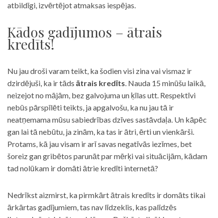
atbildīgi, izvērtējot atmaksas iespējas.
Kādos gadījumos – ātrais
kredīts!
Nu jau droši varam teikt, ka šodien visi zina vai vismaz ir
dzirdējuši, ka ir tāds
ātrais kredīts
. Nauda 15 minūšu laikā,
neizejot no mājām, bez galvojuma un ķīlas utt. Respektīvi
nebūs pārspīlēti teikts, ja apgalvošu, ka nu jau tā ir
neatņemama mūsu sabiedrības dzīves sastāvdaļa. Un kāpēc
gan lai tā nebūtu, ja zinām, ka tas ir ātri, ērti un vienkārši.
Protams, kā jau visam ir arī savas negatīvās iezīmes, bet
šoreiz gan gribētos parunāt par mērķi vai situācijām, kādam
tad nolūkam ir domāti ātrie kredīti internetā?
Nedrīkst aizmirst, ka pirmkārt ātrais kredīts ir domāts tikai
ārkārtas gadījumiem, tas nav līdzeklis, kas palīdzēs