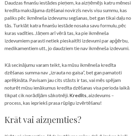
Daudzas finanšu iestādes pieņem, ka aizņēmējs katru mēnesi
kredīta maksājuma dzēšanai novirzīs nevis visu summu, kas
paliks pēc ikmēneša izdevumu segšanas, bet gan tikai daļu no
tās. Turklāt katra finanšu iestāde nosaka savu formulu, pēc
kuras vadīties. Jāņem arī vērā tas, ka pie ikmēneša
izdevumiem parasti netiek pieskaitīti izdevumi par apģērbu,
medikamentiem utt., jo daudziem tie nav ikmēneša izdevumi.
Kā secinājumu varam teikt, ka mūsu ikmēneša kredīta
dzēšanas summa nav „izrauta no gaisa”, bet gan pamatoti
aprēķināta. Pavisam jau cits stāsts ir tas, vai mēs spējam
noturēt mūsu ienākumus kredīta dzēšanas visa perioda laikā
tikpat cik norādījām sākotnēji.
Kredīts
, aizdevums –
process, kas iepriekš prasa rūpīgu izvērtēšanu!
Krāt vai aizņemties?