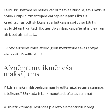
Lai nu kā, katram no mums var būt sava situācija, savs mērķis,
nolūks kāpēc izmantojam vai nepieciešams
ātrais
kredīts.
Tas būtiskākais, svarīgākais ir spēt visu kārtīgi
izvērtēt un tikai tad rīkoties. Jo zinām, ka paņemt ir viegli un
ātri, bet atmaksāt…
Tāpēc aizņemsimies atbildīgi un izvērtēsim savas spējas
atmaksāt Kredītu 4f.lv!
Aizņēmuma ikmēneša
maksājums
Kāds ir maksimāli pieļaujamais kredīts,
aizdevums
summas
izteiksmē? Un kāda ir tā ikmēneša dzēšanas summa?
Visbiežāk finanšu iestādes pielieto elementāru un viegli