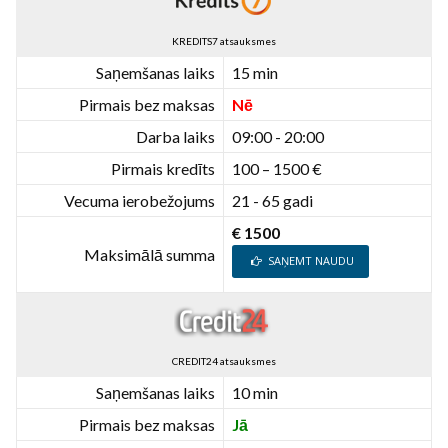
KREDITS7 atsauksmes
Saņemšanas laiks
15 min
Pirmais bez maksas
Nē
Darba laiks
09:00 - 20:00
Pirmais kredīts
100 – 1500 €
Vecuma ierobežojums
21 - 65 gadi
€ 1500
Maksimālā summa
SAŅEMT NAUDU
CREDIT24 atsauksmes
Saņemšanas laiks
10 min
Pirmais bez maksas
Jā