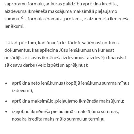
saprotamu formulu, ar kuras palīdzību aprēķina kredīta,
aizdevuma ikmēneša maksājuma maksimāli pieļaujamo
summu. Šīs formulas pamatā, protams, ir aizņēmēja ikmēneša
ienākumi.
Tātad, pēc tam, kad finanšu iestāde ir saņēmusi no Jums
dokumentus, kas apliecina Jūsu ienākumus un kur esat
norādījis arī savus ikmēneša izdevumus, aizdevēju finansisti
sāk savu darbu (veic izpēti un aprēķinus):
aprēķina neto ienākumus (kopējā ienākumu summa mīnus
izdevumi);
aprēķina maksimālo, pieļaujamo ikmēneša maksājumu;
izejot no ikmēneša pieļaujamās maksājuma summas,
nosaka kredīta maksimālo summu un termiņu.