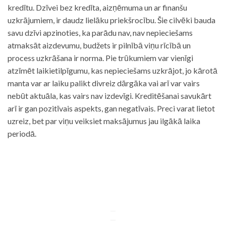
kredītu. Dzīvei bez kredīta, aizņēmuma un ar finanšu
uzkrājumiem, ir daudz lielāku priekšrocību. Šie cilvēki bauda
savu dzīvi apzinoties, ka parādu nav, nav nepieciešams
atmaksāt aizdevumu, budžets ir pilnībā viņu rīcībā un
process uzkrāšana ir norma. Pie trūkumiem var vienīgi
atzīmēt laikietilpīgumu, kas nepieciešams uzkrājot, jo kārotā
manta var ar laiku palikt divreiz dārgāka vai arī var vairs
nebūt aktuāla, kas vairs nav izdevīgi. Kreditēšanai savukārt
arī ir gan pozitīvais aspekts, gan negatīvais. Preci varat lietot
uzreiz, bet par viņu veiksiet maksājumus jau ilgākā laika
periodā.