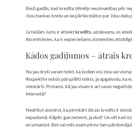
Bieži gadās, kad kredīta ņēmējs neuzmanības pēc nepar
Jūsu bankas kontu un lai pārliecinātos par Jūsu datu p
Ja tiešām Jums ir atteikt
kredīts
, aizdevums, es iete
Atcerēsimies, ka ir nepieciešams aizņemties atbildīgi
Kādos gadījumos – ātrais kre
Nu jau droši varam teikt, ka šodien visi zina vai vismaz
Respektīvi nebūs pārspīlēti teikts, ja apgalvošu, ka n
vienkārši. Protams, kā jau visam ir arī savas negatīv
internetā?
Nedrīkst aizmirst, ka pirmkārt ātrais kredīts ir domāt
nepadomā. Kāpēc gan neņemt, ja dod? Un vēl kad izd
un izmantot. Bet vai mēs esam pirms tam pārdomājuši 