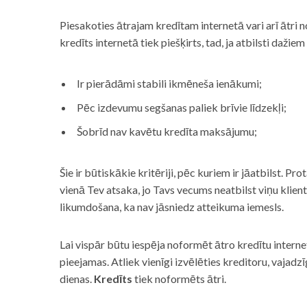
Piesakoties ātrajam kredītam internetā vari arī ātri 
kredīts internetā tiek piešķirts, tad, ja atbilsti dažiem
Ir pierādāmi stabili ikmēneša ienākumi;
Pēc izdevumu segšanas paliek brīvie līdzekļi;
Šobrīd nav kavētu kredīta maksājumu;
Šie ir būtiskākie kritēriji, pēc kuriem ir jāatbilst. Pro
vienā Tev atsaka, jo Tavs vecums neatbilst viņu klie
likumdošana, ka nav jāsniedz atteikuma iemesls.
Lai vispār būtu iespēja noformēt ātro kredītu internet
pieejamas. Atliek vienīgi izvēlēties kreditoru, vaja
dienas.
Kredīts
tiek noformēts ātri.