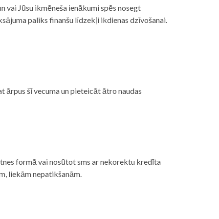
, un vai Jūsu ikmēneša ienākumi spēs nosegt
ājuma paliks finanšu līdzekļi ikdienas dzīvošanai.
at ārpus šī vecuma un pieteicāt ātro naudas
etnes formā vai nosūtot sms ar nekorektu kredīta
gām, liekām nepatikšanām.