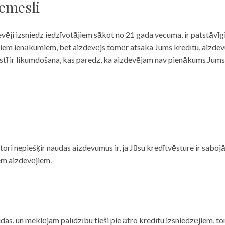
iemesli
evēji izsniedz iedzīvotājiem sākot no 21 gada vecuma, ir patstāvīg
ulāriem ienākumiem, bet aizdevējs tomēr atsaka Jums kredītu, aizde
 valstī ir likumdošana, kas paredz, ka aizdevējam nav pienākums Jum
ditori nepiešķir naudas aizdevumus ir, ja Jūsu kredītvēsture ir sab
em aizdevējiem.
das, un meklējam palīdzību tieši pie ātro kredītu izsniedzējiem, to