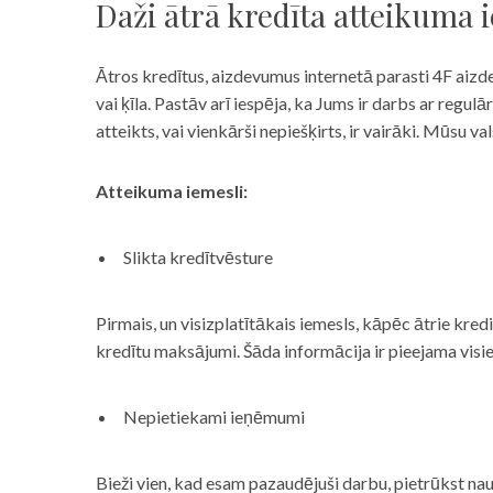
Daži ātrā kredīta atteikuma 
Ātros kredītus, aizdevumus internetā parasti 4F aizd
vai ķīla. Pastāv arī iespēja, ka Jums ir darbs ar reg
atteikts, vai vienkārši nepiešķirts, ir vairāki. Mūsu
Atteikuma iemesli:
Slikta kredītvēsture
Pirmais, un visizplatītākais iemesls, kāpēc ātrie kre
kredītu maksājumi. Šāda informācija ir pieejama visi
Nepietiekami ieņēmumi
Bieži vien, kad esam pazaudējuši darbu, pietrūkst nau