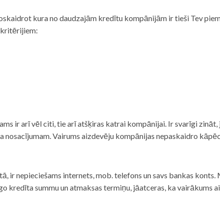
noskaidrot kura no daudzajām kredītu kompānijām ir tieši Tev piemē
 kritērijiem:
tams ir arī vēl citi, tie arī atšķiras katrai kompānijai. Ir svarīgi zin
nta nosacījumam. Vairums aizdevēju kompānijas nepaskaidro kāpēc t
ā, ir nepieciešams internets, mob. telefons un savs bankas konts. Ma
dzīgo kredīta summu un atmaksas termiņu, jāatceras, ka vairākums a