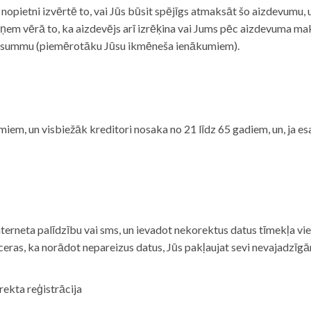
i nopietni izvērtē to, vai Jūs būsit spējīgs atmaksāt šo aizdevumu
m vērā to, ka aizdevējs arī izrēķina vai Jums pēc aizdevuma maks
 summu (piemērotāku Jūsu ikmēneša ienākumiem).
iem, un visbiežāk kreditori nosaka no 21 līdz 65 gadiem, un, ja es
nterneta palīdzību vai sms, un ievadot nekorektus datus tīmekļa vi
tceras, ka norādot nepareizus datus, Jūs pakļaujat sevi nevajadzī
rekta reģistrācija