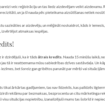
eizi veic reģistrāciju un tas liedz aizdevējam veikt aizdevumu. R
recizitāti, un ja šī nauda pēc pieteikuma aizsūtīšanas netiek nosūt
iktu sazināties ar aizdevēju, un mēģināt noskaidrot, kāds ir iemesl
, izvērtējot atmaksas iespējas.
dīts!
 ir dzirdējuši, ka ir tāds
ātrais kredīts
. Nauda 15 minūšu laikā, ne
u jau tā ir neatņemama mūsu sabiedrības dzīves sastāvdaļa. Un kāpēc 
ās iezīmes, bet šoreiz gan gribētos parunāt par mērķi vai situācijā
s tikai ārkārtas gadījumiem, tas nav līdzeklis, kas palīdzēs ilgter
zirdi reklāmu par bezmaksas, bezprocentu un citu mārketinga rek
visu situācijas nopietnību, izanalizējuši mums tas šobrīd ir nepie