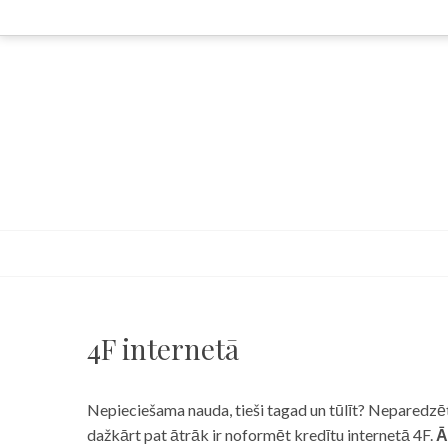
Skip
to
content
4F internetā
Nepieciešama nauda, tieši tagad un tūlīt? Neparedzēts
dažkārt pat ātrāk ir noformēt kredītu internetā 4F.
Ā