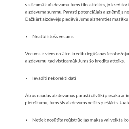
visticamāk aizdevumu Jums tiks atteikts, jo kreditor
aizdevuma summu. Parasti potenciālais aizņēmējs neņe
Dažkārt aizdevējs piedāvā Jums aizņemties mazāku
Neatbilstošs vecums
Vecums ir viens no ātro kredītu iegūšanas ierobežojum
aizdevumu, tad visticamāk Jums šo kredītu atteiks.
Ievadīti nekorekti dati
Ātros naudas aizdevumus parasti cilvēki piesaka ar i
pieteikumu, Jums šis aizdevums netiks piešķirts. Jāa
Netiek nosūtīta reģistrācijas maksa vai veikta ko