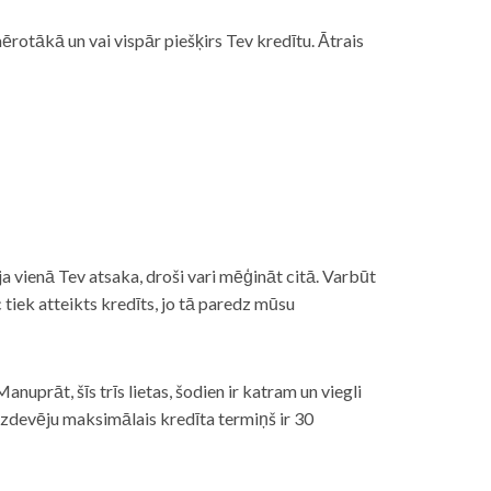
rotākā un vai vispār piešķirs Tev kredītu. Ātrais
āt, ja vienā Tev atsaka, droši vari mēģināt citā. Varbūt
iek atteikts kredīts, jo tā paredz mūsu
nuprāt, šīs trīs lietas, šodien ir katram un viegli
izdevēju maksimālais kredīta termiņš ir 30