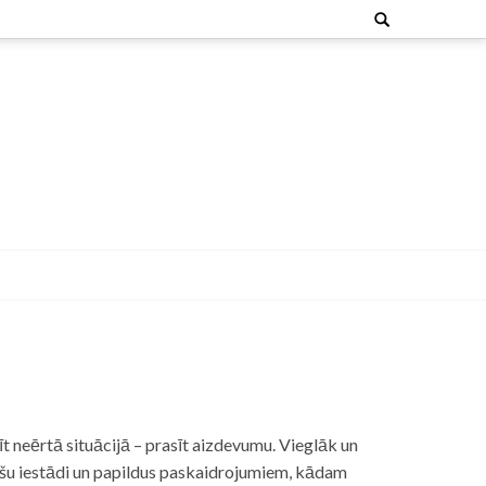
Search
for:
t neērtā situācijā – prasīt aizdevumu. Vieglāk un
nšu iestādi un papildus paskaidrojumiem, kādam