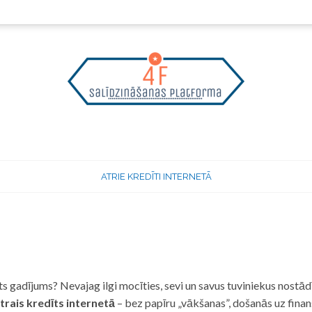
ATRIE KREDĪTI INTERNETĀ
 gadījums? Nevajag ilgi mocīties, sevi un savus tuviniekus nostādī
trais kredīts internetā
– bez papīru „vākšanas”, došanās uz fina