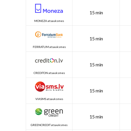
15 min
MONEZA atsauksmes
15 min
FERRATUM atsauksmes
15 min
CREDITON atsauksmes
15 min
VIASMS atsauksmes
15 min
GREENCREDIT atsauksmes