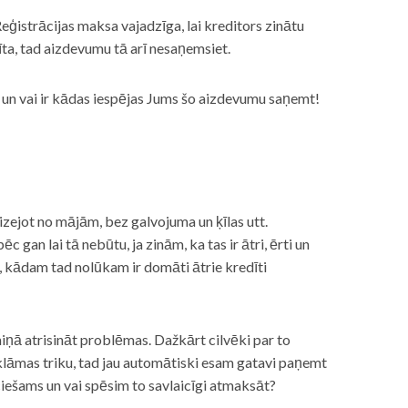
eģistrācijas maksa vajadzīga, lai kreditors zinātu
īta, tad aizdevumu tā arī nesaņemsiet.
s, un vai ir kādas iespējas Jums šo aizdevumu saņemt!
izejot no mājām, bez galvojuma un ķīlas utt.
gan lai tā nebūtu, ja zinām, ka tas ir ātri, ērti un
m, kādam tad nolūkam ir domāti ātrie kredīti
miņā atrisināt problēmas. Dažkārt cilvēki par to
lāmas triku, tad jau automātiski esam gatavi paņemt
ciešams un vai spēsim to savlaicīgi atmaksāt?