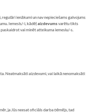
i, regulāri ienākumi un nav nepieciešams galvojums
vumu. Iemesls/-i, kādēļ
aizdevums
varētu tikts
s paskaidrot vai minēt atteikuma iemeslu/-s.
ojāta. Neatmaksāti aizdevumi, vai laikā nenomaksāti
mēr, ja Jūs neesat oficiāls darba ņēmējs, tad