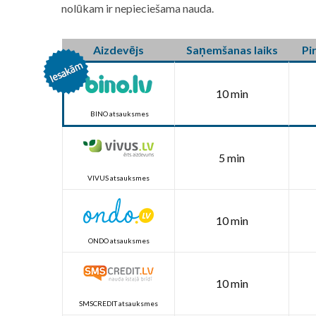
nolūkam ir nepieciešama nauda.
Aizdevējs
Saņemšanas laiks
Pi
10 min
BINO atsauksmes
5 min
VIVUS atsauksmes
10 min
ONDO atsauksmes
10 min
SMSCREDIT atsauksmes