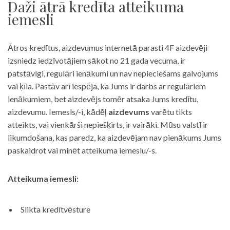
Daži ātrā kredīta atteikuma
iemesli
Ātros kredītus, aizdevumus internetā parasti 4F aizdevēji
izsniedz iedzīvotājiem sākot no 21 gada vecuma, ir
patstāvīgi, regulāri ienākumi un nav nepieciešams galvojums
vai ķīla. Pastāv arī iespēja, ka Jums ir darbs ar regulāriem
ienākumiem, bet aizdevējs tomēr atsaka Jums kredītu,
aizdevumu. Iemesls/-i, kādēļ
aizdevums
varētu tikts
atteikts, vai vienkārši nepiešķirts, ir vairāki. Mūsu valstī ir
likumdošana, kas paredz, ka aizdevējam nav pienākums Jums
paskaidrot vai minēt atteikuma iemeslu/-s.
Atteikuma iemesli:
Slikta kredītvēsture