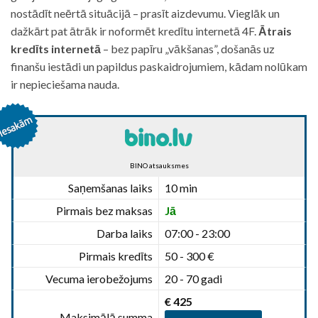
nostādīt neērtā situācijā – prasīt aizdevumu. Vieglāk un
dažkārt pat ātrāk ir noformēt kredītu internetā 4F.
Ātrais
kredīts internetā
– bez papīru „vākšanas”, došanās uz
finanšu iestādi un papildus paskaidrojumiem, kādam nolūkam
ir nepieciešama nauda.
BINO atsauksmes
Saņemšanas laiks
10 min
Pirmais bez maksas
Jā
Darba laiks
07:00 - 23:00
Pirmais kredīts
50 - 300 €
Vecuma ierobežojums
20 - 70 gadi
€ 425
Maksimālā summa