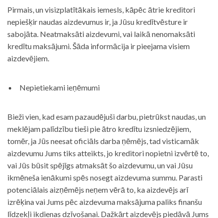
Pirmais, un visizplatītākais iemesls, kāpēc ātrie kreditori
nepiešķir naudas aizdevumus ir, ja Jūsu kredītvēsture ir
sabojāta. Neatmaksāti aizdevumi, vai laikā nenomaksāti
kredītu maksājumi. Šāda informācija ir pieejama visiem
aizdevējiem.
Nepietiekami ieņēmumi
Bieži vien, kad esam pazaudējuši darbu, pietrūkst naudas, un
meklējam palīdzību tieši pie ātro kredītu izsniedzējiem,
tomēr, ja Jūs neesat oficiāls darba ņēmējs, tad visticamāk
aizdevumu Jums tiks atteikts, jo kreditori nopietni izvērtē to,
vai Jūs būsit spējīgs atmaksāt šo aizdevumu, un vai Jūsu
ikmēneša ienākumi spēs nosegt aizdevuma summu. Parasti
potenciālais aizņēmējs neņem vērā to, ka aizdevējs arī
izrēķina vai Jums pēc aizdevuma maksājuma paliks finanšu
līdzekļi ikdienas dzīvošanai. Dažkārt aizdevējs piedāvā Jums