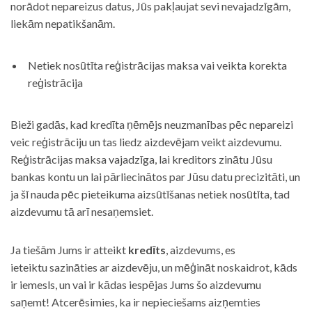
norādot nepareizus datus, Jūs pakļaujat sevi nevajadzīgām,
liekām nepatikšanām.
Netiek nosūtīta reģistrācijas maksa vai veikta korekta
reģistrācija
Bieži gadās, kad kredīta ņēmējs neuzmanības pēc nepareizi
veic reģistrāciju un tas liedz aizdevējam veikt aizdevumu.
Reģistrācijas maksa vajadzīga, lai kreditors zinātu Jūsu
bankas kontu un lai pārliecinātos par Jūsu datu precizitāti, un
ja šī nauda pēc pieteikuma aizsūtīšanas netiek nosūtīta, tad
aizdevumu tā arī nesaņemsiet.
Ja tiešām Jums ir atteikt
kredīts
, aizdevums, es
ieteiktu sazināties ar aizdevēju, un mēģināt noskaidrot, kāds
ir iemesls, un vai ir kādas iespējas Jums šo aizdevumu
saņemt! Atcerēsimies, ka ir nepieciešams aizņemties