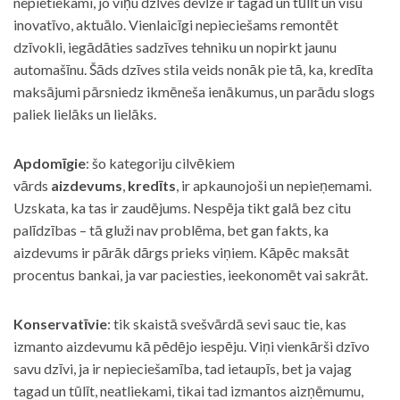
nepietiekami, jo viņu dzīves devīze ir tagad un tūlīt un visu
inovatīvo, aktuālo. Vienlaicīgi nepieciešams remontēt
dzīvokli, iegādāties sadzīves tehniku un nopirkt jaunu
automašīnu. Šāds dzīves stila veids nonāk pie tā, ka, kredīta
maksājumi pārsniedz ikmēneša ienākumus, un parādu slogs
paliek lielāks un lielāks.
Apdomīgie
: šo kategoriju cilvēkiem
vārds
aizdevums
,
kredīts
, ir apkaunojoši un nepieņemami.
Uzskata, ka tas ir zaudējums. Nespēja tikt galā bez citu
palīdzības – tā gluži nav problēma, bet gan fakts, ka
aizdevums ir pārāk dārgs prieks viņiem. Kāpēc maksāt
procentus bankai, ja var paciesties, ieekonomēt vai sakrāt.
Konservatīvie
: tik skaistā svešvārdā sevi sauc tie, kas
izmanto aizdevumu kā pēdējo iespēju. Viņi vienkārši dzīvo
savu dzīvi, ja ir nepieciešamība, tad ietaupīs, bet ja vajag
tagad un tūlīt, neatliekami, tikai tad izmantos aizņēmumu,