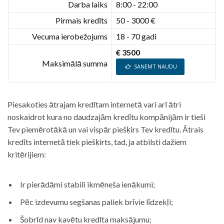
Darba laiks
8:00 - 22:00
Pirmais kredīts
50 - 3000 €
Vecuma ierobežojums
18 - 70 gadi
€ 3500
Maksimālā summa
SAŅEMT NAUDU
Piesakoties ātrajam kredītam internetā vari arī ātri
noskaidrot kura no daudzajām kredītu kompānijām ir tieši
Tev piemērotākā un vai vispār piešķirs Tev kredītu. Ātrais
kredīts internetā tiek piešķirts, tad, ja atbilsti dažiem
kritērijiem:
Ir pierādāmi stabili ikmēneša ienākumi;
Pēc izdevumu segšanas paliek brīvie līdzekļi;
Šobrīd nav kavētu kredīta maksājumu;