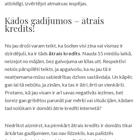
atbildīgi, izvērtējot atmaksas iespējas.
Kādos gadījumos – ātrais
kredīts!
Nu jau droši varam teikt, ka šodien visi zina vai vismaz ir
dzirdējuši, ka ir tāds
ātrais kredīts
. Nauda 15 minūšu laikā,
neizejot no mājām, bez galvojuma un ķīlas utt. Respektīvi
nebūs pārspīlēti teikts, ja apgalvošu, ka nu jau tā ir
neatņemama mūsu sabiedrības dzīves sastāvdaļa. Un kāpēc
gan lai tā nebūtu, ja zinām, ka tas ir ātri, ērti un vienkārši.
Protams, kā jau visam ir arī savas negatīvās iezīmes, bet
šoreiz gan gribētos parunāt par mērķi vai situācijām, kādam
tad nolūkam ir domāti ātrie kredīti internetā?
Nedrīkst aizmirst, ka pirmkārt ātrais kredīts ir domāts tikai
ārkārtas gadījumiem, tas nav līdzeklis, kas palīdzēs