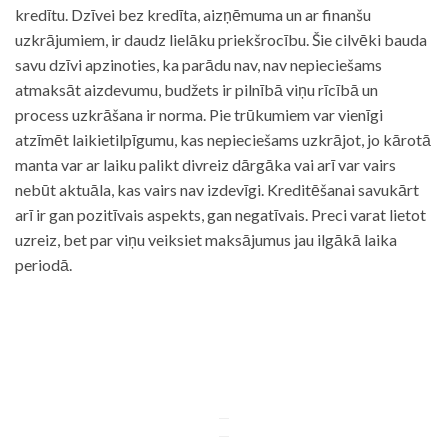
kredītu. Dzīvei bez kredīta, aizņēmuma un ar finanšu
uzkrājumiem, ir daudz lielāku priekšrocību. Šie cilvēki bauda
savu dzīvi apzinoties, ka parādu nav, nav nepieciešams
atmaksāt aizdevumu, budžets ir pilnībā viņu rīcībā un
process uzkrāšana ir norma. Pie trūkumiem var vienīgi
atzīmēt laikietilpīgumu, kas nepieciešams uzkrājot, jo kārotā
manta var ar laiku palikt divreiz dārgāka vai arī var vairs
nebūt aktuāla, kas vairs nav izdevīgi. Kreditēšanai savukārt
arī ir gan pozitīvais aspekts, gan negatīvais. Preci varat lietot
uzreiz, bet par viņu veiksiet maksājumus jau ilgākā laika
periodā.