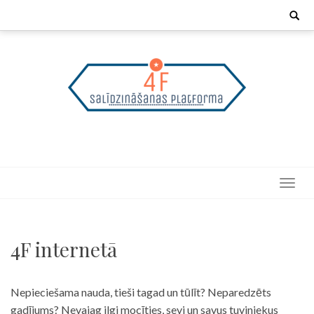
Skip
Search
for:
to
content
4F internetā
Nepieciešama nauda, tieši tagad un tūlīt? Neparedzēts
gadījums? Nevajag ilgi mocīties, sevi un savus tuviniekus