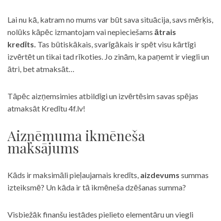
Lai nu kā, katram no mums var būt sava situācija, savs mērķis,
nolūks kāpēc izmantojam vai nepieciešams
ātrais
kredīts.
Tas būtiskākais, svarīgākais ir spēt visu kārtīgi
izvērtēt un tikai tad rīkoties. Jo zinām, ka paņemt ir viegli un
ātri, bet atmaksāt…
Tāpēc aizņemsimies atbildīgi un izvērtēsim savas spējas
atmaksāt Kredītu 4f.lv!
Aizņēmuma ikmēneša
maksājums
Kāds ir maksimāli pieļaujamais kredīts,
aizdevums
summas
izteiksmē? Un kāda ir tā ikmēneša dzēšanas summa?
Visbiežāk finanšu iestādes pielieto elementāru un viegli