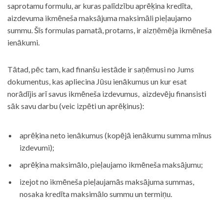
saprotamu formulu, ar kuras palīdzību aprēķina kredīta,
aizdevuma ikmēneša maksājuma maksimāli pieļaujamo
summu. Šīs formulas pamatā, protams, ir aizņēmēja ikmēneša
ienākumi.
Tātad, pēc tam, kad finanšu iestāde ir saņēmusi no Jums
dokumentus, kas apliecina Jūsu ienākumus un kur esat
norādījis arī savus ikmēneša izdevumus, aizdevēju finansisti
sāk savu darbu (veic izpēti un aprēķinus):
aprēķina neto ienākumus (kopējā ienākumu summa mīnus
izdevumi);
aprēķina maksimālo, pieļaujamo ikmēneša maksājumu;
izejot no ikmēneša pieļaujamās maksājuma summas,
nosaka kredīta maksimālo summu un termiņu.