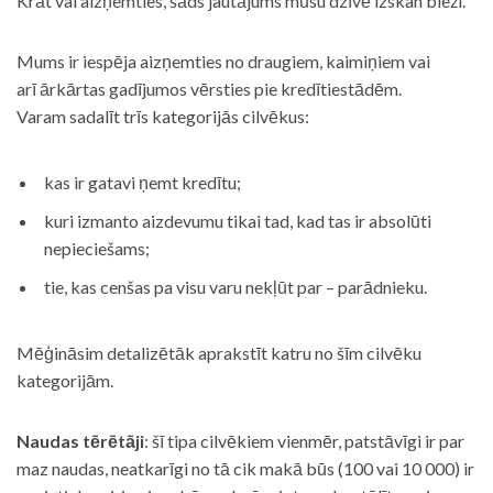
Krāt vai aizņemties, šāds jautājums mūsu dzīvē izskan bieži.
Mums ir iespēja aizņemties no draugiem, kaimiņiem vai
arī ārkārtas gadījumos vērsties pie kredītiestādēm.
Varam sadalīt trīs kategorijās cilvēkus:
kas ir gatavi ņemt kredītu;
kuri izmanto aizdevumu tikai tad, kad tas ir absolūti
nepieciešams;
tie, kas cenšas pa visu varu nekļūt par – parādnieku.
Mēģināsim detalizētāk aprakstīt katru no šīm cilvēku
kategorijām.
Naudas tērētāji
: šī tipa cilvēkiem vienmēr, patstāvīgi ir par
maz naudas, neatkarīgi no tā cik makā būs (100 vai 10 000) ir