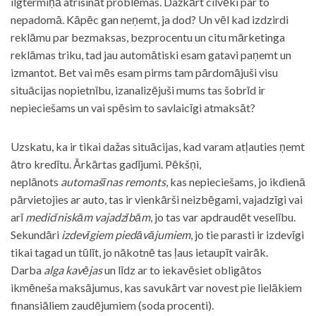
ilgtermiņā atrisināt problēmas. Dažkārt cilvēki par to
nepadomā. Kāpēc gan neņemt, ja dod? Un vēl kad izdzirdi
reklāmu par bezmaksas, bezprocentu un citu mārketinga
reklāmas triku, tad jau automātiski esam gatavi paņemt un
izmantot. Bet vai mēs esam pirms tam pārdomājuši visu
situācijas nopietnību, izanalizējuši mums tas šobrīd ir
nepieciešams un vai spēsim to savlaicīgi atmaksāt?
Uzskatu, ka ir tikai dažas situācijas, kad varam atļauties ņemt
ātro kredītu. Ārkārtas gadījumi. Pēkšņi,
neplānots
automašīnas remonts
, kas nepieciešams, jo ikdienā
pārvietojies ar auto, tas ir vienkārši neizbēgami, vajadzīgi vai
arī
medicīniskām vajadzībām
, jo tas var apdraudēt veselību.
Sekundāri
izdevīgiem piedāvājumiem
, jo tie parasti ir izdevīgi
tikai tagad un tūlīt, jo nākotnē tas ļaus ietaupīt vairāk.
Darba
alga kavējas
un līdz ar to iekavēsiet obligātos
ikmēneša maksājumus, kas savukārt var novest pie lielākiem
finansiāliem zaudējumiem (soda procenti).