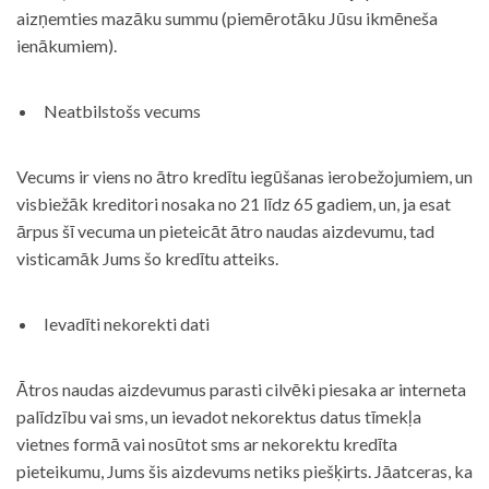
aizņemties mazāku summu (piemērotāku Jūsu ikmēneša
ienākumiem).
Neatbilstošs vecums
Vecums ir viens no ātro kredītu iegūšanas ierobežojumiem, un
visbiežāk kreditori nosaka no 21 līdz 65 gadiem, un, ja esat
ārpus šī vecuma un pieteicāt ātro naudas aizdevumu, tad
visticamāk Jums šo kredītu atteiks.
Ievadīti nekorekti dati
Ātros naudas aizdevumus parasti cilvēki piesaka ar interneta
palīdzību vai sms, un ievadot nekorektus datus tīmekļa
vietnes formā vai nosūtot sms ar nekorektu kredīta
pieteikumu, Jums šis aizdevums netiks piešķirts. Jāatceras, ka