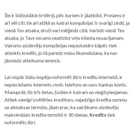
Šie ir būtiskākie kritēriji, pēc kuriem ir jāatbilst. Protams ir
arī vēl citi, tie arī atšķiras katrai kompānijai. Ir svarīgi zināt, ja
vienā Tev atsaka, droši vari mēģināt citā. Varbūt vienā Tev
atsaka, jo Tavs vecums neatbilst viņu klienta nosacījumam.
Vairums aizdevēju kompānijas nepaskaidro kāpēc tiek
atteikts kredīts, jo tā paredz mūsu likumdošana, ka nav
jāsniedz atteikuma iemesls.
Lai vispār būtu iespēja noformēt ātro kredītu internetā, ir
nepieciešams internets, mob. telefons un savs bankas konts.
Manuprāt, šīs trīs lietas, šodien ir katram un viegli pieejamas.
Atliek vienīgi izvēlēties kreditoru, vajadzīgo kredīta summu
un atmaksas termiņu, jāatceras, ka vairākums aizdevēju
maksimālais kredīta termiņš ir 30 dienas.
Kredīts
tiek
noformēts ātri.