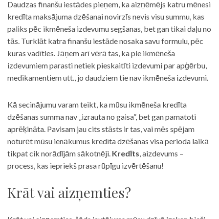
Daudzas finanšu iestādes pieņem, ka aizņēmējs katru mēnesi
kredīta maksājuma dzēšanai novirzīs nevis visu summu, kas
paliks pēc ikmēneša izdevumu segšanas, bet gan tikai daļu no
tās. Turklāt katra finanšu iestāde nosaka savu formulu, pēc
kuras vadīties. Jāņem arī vērā tas, ka pie ikmēneša
izdevumiem parasti netiek pieskaitīti izdevumi par apģērbu,
medikamentiem utt., jo daudziem tie nav ikmēneša izdevumi.
Kā secinājumu varam teikt, ka mūsu ikmēneša kredīta
dzēšanas summa nav „izrauta no gaisa”, bet gan pamatoti
aprēķināta. Pavisam jau cits stāsts ir tas, vai mēs spējam
noturēt mūsu ienākumus kredīta dzēšanas visa perioda laikā
tikpat cik norādījām sākotnēji.
Kredīts
, aizdevums –
process, kas iepriekš prasa rūpīgu izvērtēšanu!
Krāt vai aizņemties?