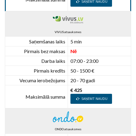
SAŅEMT NAUDU
VIVUS atsauksmes
Saņemšanas laiks
5 min
Pirmais bez maksas
Nē
Darba laiks
07:00 - 23:00
Pirmais kredīts
50 - 1500 €
Vecuma ierobežojums
20 - 70 gadi
€ 425
Maksimālā summa
SAŅEMT NAUDU
ONDO atsauksmes