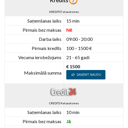
KREDITS7 atsauksmes
Saņemšanas laiks
15 min
Pirmais bez maksas
Nē
Darba laiks
09:00 - 20:00
Pirmais kredīts
100 – 1500 €
Vecuma ierobežojums
21 - 65 gadi
€ 1500
Maksimālā summa
SAŅEMT NAUDU
CREDIT24 atsauksmes
Saņemšanas laiks
10 min
Pirmais bez maksas
Jā