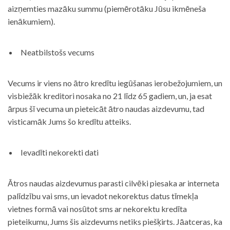
aizņemties mazāku summu (piemērotāku Jūsu ikmēneša
ienākumiem).
Neatbilstošs vecums
Vecums ir viens no ātro kredītu iegūšanas ierobežojumiem, un
visbiežāk kreditori nosaka no 21 līdz 65 gadiem, un, ja esat
ārpus šī vecuma un pieteicāt ātro naudas aizdevumu, tad
visticamāk Jums šo kredītu atteiks.
Ievadīti nekorekti dati
Ātros naudas aizdevumus parasti cilvēki piesaka ar interneta
palīdzību vai sms, un ievadot nekorektus datus tīmekļa
vietnes formā vai nosūtot sms ar nekorektu kredīta
pieteikumu, Jums šis aizdevums netiks piešķirts. Jāatceras, ka