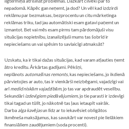
ilgtermiņā atrisināt problēmas. Dažkārt cilvēki par to
nepadomā. Kāpēc gan neņemt, ja dod? Un vēl kad izdzirdi
reklāmu par bezmaksas, bezprocentu un citu mārketinga
reklāmas triku, tad jau automātiski esam gatavi paņemt un
izmantot. Bet vai mēs esam pirms tam pārdomājuši visu
situācijas nopietnību, izanalizējuši mums tas šobrīd ir
nepieciešams un vai spēsim to savlaicīgi atmaksāt?
Uzskatu, ka ir tikai dažas situācijas, kad varam atļauties ņemt
ātro kredītu. Ārkārtas gadījumi. Pēkšņi,
neplānots
automašīnas remonts
, kas nepieciešams, jo ikdienā
pārvietojies ar auto, tas ir vienkārši neizbēgami, vajadzīgi vai
arī
medicīniskām vajadzībām
, jo tas var apdraudēt veselību.
Sekundāri
izdevīgiem piedāvājumiem
, jo tie parasti ir izdevīgi
tikai tagad un tūlīt, jo nākotnē tas ļaus ietaupīt vairāk.
Darba
alga kavējas
un līdz ar to iekavēsiet obligātos
ikmēneša maksājumus, kas savukārt var novest pie lielākiem
finansiāliem zaudējumiem (soda procenti).