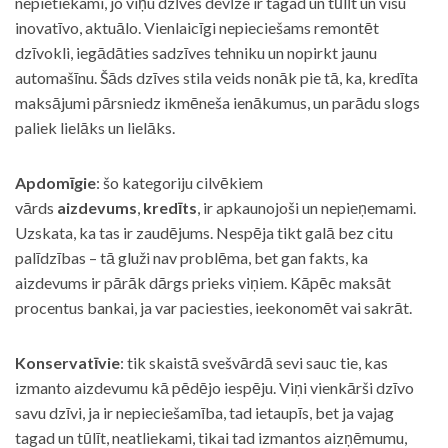
nepietiekami, jo viņu dzīves devīze ir tagad un tūlīt un visu
inovatīvo, aktuālo. Vienlaicīgi nepieciešams remontēt
dzīvokli, iegādāties sadzīves tehniku un nopirkt jaunu
automašīnu. Šāds dzīves stila veids nonāk pie tā, ka, kredīta
maksājumi pārsniedz ikmēneša ienākumus, un parādu slogs
paliek lielāks un lielāks.
Apdomīgie
: šo kategoriju cilvēkiem
vārds
aizdevums
,
kredīts
, ir apkaunojoši un nepieņemami.
Uzskata, ka tas ir zaudējums. Nespēja tikt galā bez citu
palīdzības – tā gluži nav problēma, bet gan fakts, ka
aizdevums ir pārāk dārgs prieks viņiem. Kāpēc maksāt
procentus bankai, ja var paciesties, ieekonomēt vai sakrāt.
Konservatīvie
: tik skaistā svešvārdā sevi sauc tie, kas
izmanto aizdevumu kā pēdējo iespēju. Viņi vienkārši dzīvo
savu dzīvi, ja ir nepieciešamība, tad ietaupīs, bet ja vajag
tagad un tūlīt, neatliekami, tikai tad izmantos aizņēmumu,