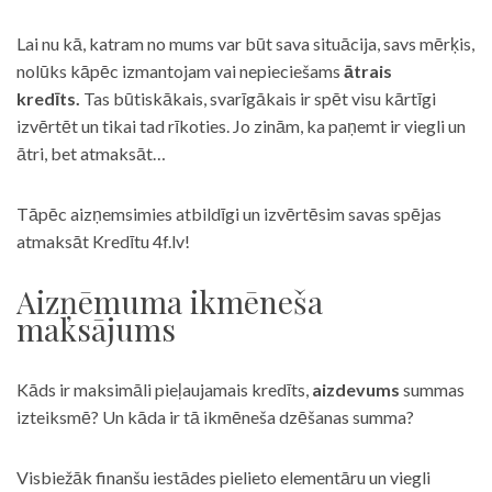
Lai nu kā, katram no mums var būt sava situācija, savs mērķis,
nolūks kāpēc izmantojam vai nepieciešams
ātrais
kredīts.
Tas būtiskākais, svarīgākais ir spēt visu kārtīgi
izvērtēt un tikai tad rīkoties. Jo zinām, ka paņemt ir viegli un
ātri, bet atmaksāt…
Tāpēc aizņemsimies atbildīgi un izvērtēsim savas spējas
atmaksāt Kredītu 4f.lv!
Aizņēmuma ikmēneša
maksājums
Kāds ir maksimāli pieļaujamais kredīts,
aizdevums
summas
izteiksmē? Un kāda ir tā ikmēneša dzēšanas summa?
Visbiežāk finanšu iestādes pielieto elementāru un viegli