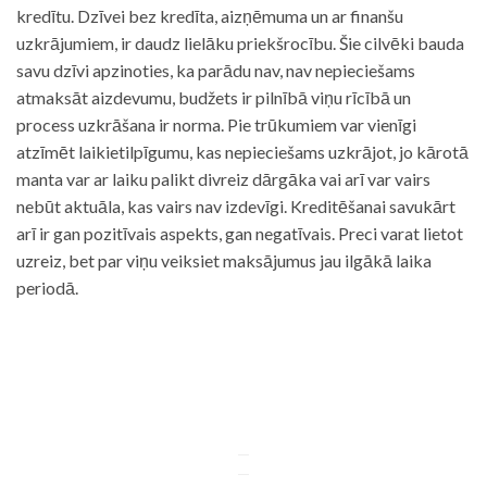
kredītu. Dzīvei bez kredīta, aizņēmuma un ar finanšu
uzkrājumiem, ir daudz lielāku priekšrocību. Šie cilvēki bauda
savu dzīvi apzinoties, ka parādu nav, nav nepieciešams
atmaksāt aizdevumu, budžets ir pilnībā viņu rīcībā un
process uzkrāšana ir norma. Pie trūkumiem var vienīgi
atzīmēt laikietilpīgumu, kas nepieciešams uzkrājot, jo kārotā
manta var ar laiku palikt divreiz dārgāka vai arī var vairs
nebūt aktuāla, kas vairs nav izdevīgi. Kreditēšanai savukārt
arī ir gan pozitīvais aspekts, gan negatīvais. Preci varat lietot
uzreiz, bet par viņu veiksiet maksājumus jau ilgākā laika
periodā.