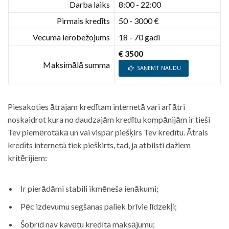
Darba laiks
8:00 - 22:00
Pirmais kredīts
50 - 3000 €
Vecuma ierobežojums
18 - 70 gadi
€ 3500
Maksimālā summa
SAŅEMT NAUDU
Piesakoties ātrajam kredītam internetā vari arī ātri
noskaidrot kura no daudzajām kredītu kompānijām ir tieši
Tev piemērotākā un vai vispār piešķirs Tev kredītu. Ātrais
kredīts internetā tiek piešķirts, tad, ja atbilsti dažiem
kritērijiem:
Ir pierādāmi stabili ikmēneša ienākumi;
Pēc izdevumu segšanas paliek brīvie līdzekļi;
Šobrīd nav kavētu kredīta maksājumu;