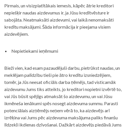
Pirmais, un visizplatītākais iemesls, kāpēc ātrie kreditori
nepiešķir naudas aizdevumus ir, ja Jūsu kredītvēsture ir
sabojāta. Neatmaksāti aizdevumi, vai laikā nenomaksāti
kredītu maksājumi. Šāda informācija ir pieejama visiem
aizdevējiem.
Nepietiekami ieņēmumi
Bieži vien, kad esam pazaudējuši darbu, pietrūkst naudas, un
meklējam palīdzību tieši pie ātro kredītu izsniedzējiem,
tomēr, ja Jūs neesat oficiāls darba ņēmējs, tad visticamāk
aizdevumu Jums tiks atteikts, jo kreditori nopietni izvērtē to,
vai Jūs būsit spējīgs atmaksāt šo aizdevumu, un vai Jūsu
ikmēneša ienākumi spēs nosegt aizdevuma summu. Parasti
potenciālais aizņēmējs neņem vērā to, ka aizdevējs arī
izrēķina vai Jums pēc aizdevuma maksājuma paliks finanšu
līdzekļi ikdienas dzīvošanai. Dažkārt aizdevējs piedāvā Jums