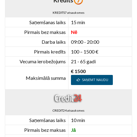
KREDITS7 atsauksmes
Saņemšanas laiks
15 min
Pirmais bez maksas
Nē
Darba laiks
09:00 - 20:00
Pirmais kredīts
100 – 1500 €
Vecuma ierobežojums
21 - 65 gadi
€ 1500
Maksimālā summa
SAŅEMT NAUDU
CREDIT24 atsauksmes
Saņemšanas laiks
10 min
Pirmais bez maksas
Jā