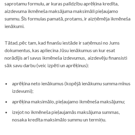
saprotamu formulu, ar kuras palīdzību aprēķina kredīta,
aizdevuma ikmēneša maksājuma maksimāli pieļaujamo
summu. Šīs formulas pamatā, protams, ir aizņēmēja ikmēneša
ienākumi.
Tātad, pēc tam, kad finanšu iestāde ir saņēmusi no Jums
dokumentus, kas apliecina Jūsu ienākumus un kur esat
norādījis arī savus ikmēneša izdevumus, aizdevēju finansisti
sāk savu darbu (veic izpēti un aprēķinus):
aprēķina neto ienākumus (kopējā ienākumu summa mīnus
izdevumi);
aprēķina maksimālo, pieļaujamo ikmēneša maksājumu;
izejot no ikmēneša pieļaujamās maksājuma summas,
nosaka kredīta maksimālo summu un termiņu.