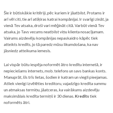
Šie ir būtiskākie kritēriji, pēc kuriem ir jāatbilst. Protams ir
arī vēl citi, tie arī atšķiras katrai kompānijai. Ir svarīgi zināt, ja
vienā Tev atsaka, droši vari mēģināt citā. Varbūt vienā Tev
atsaka, jo Tavs vecums neatbilst viņu klienta nosacījumam.
Vairums aizdevēju kompānijas nepaskaidro kāpēc tiek
atteikts kredīts, jo tā paredz mūsu likumdošana, ka nav
jāsniedz atteikuma iemesls.
Lai vispār būtu iespēja noformēt ātro kredītu internetā, ir
nepieciešams internets, mob. telefons un savs bankas konts.
Manuprāt, šīs trīs lietas, šodien ir katram un viegli pieejamas.
Atliek vienīgi izvēlēties kreditoru, vajadzīgo kredīta summu
un atmaksas termiņu, jāatceras, ka vairākums aizdevēju
maksimālais kredīta termiņš ir 30 dienas.
Kredīts
tiek
noformēts ātri.