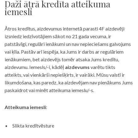
Daži ātrā kredīta atteikuma
iemesli
Ātros kredītus, aizdevumus internetā parasti 4F aizdevēji
izsniedz iedzīvotājiem sākot no 21 gada vecuma, ir
patstāvīgi, regulāri ienākumi un nav nepieciešams galvojums
vai ķīla. Pastāv arī iespēja, ka Jums ir darbs ar regulāriem
ienākumiem, bet aizdevējs tomēr atsaka Jums kredītu,
aizdevumu. Iemesls/-i, kādēļ
aizdevums
varētu tikts
atteikts, vai vienkārši nepiešķirts, ir vairāki. Mūsu valstī ir
likumdošana, kas paredz, ka aizdevējam nav pienākums Jums
paskaidrot vai minēt atteikuma iemeslu/-s.
Atteikuma iemesli:
Slikta kredītvēsture