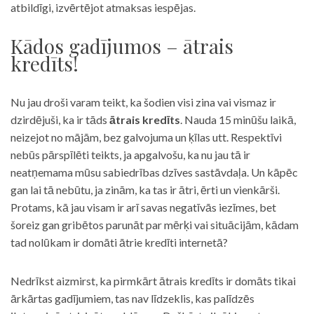
atbildīgi, izvērtējot atmaksas iespējas.
Kādos gadījumos – ātrais
kredīts!
Nu jau droši varam teikt, ka šodien visi zina vai vismaz ir
dzirdējuši, ka ir tāds
ātrais kredīts
. Nauda 15 minūšu laikā,
neizejot no mājām, bez galvojuma un ķīlas utt. Respektīvi
nebūs pārspīlēti teikts, ja apgalvošu, ka nu jau tā ir
neatņemama mūsu sabiedrības dzīves sastāvdaļa. Un kāpēc
gan lai tā nebūtu, ja zinām, ka tas ir ātri, ērti un vienkārši.
Protams, kā jau visam ir arī savas negatīvās iezīmes, bet
šoreiz gan gribētos parunāt par mērķi vai situācijām, kādam
tad nolūkam ir domāti ātrie kredīti internetā?
Nedrīkst aizmirst, ka pirmkārt ātrais kredīts ir domāts tikai
ārkārtas gadījumiem, tas nav līdzeklis, kas palīdzēs