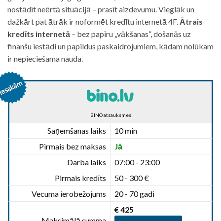
nostādīt neērtā situācijā – prasīt aizdevumu. Vieglāk un
dažkārt pat ātrāk ir noformēt kredītu internetā 4F.
Ātrais
kredīts internetā
– bez papīru „vākšanas”, došanās uz
finanšu iestādi un papildus paskaidrojumiem, kādam nolūkam
ir nepieciešama nauda.
BINO atsauksmes
Saņemšanas laiks
10 min
Pirmais bez maksas
Jā
Darba laiks
07:00 - 23:00
Pirmais kredīts
50 - 300 €
Vecuma ierobežojums
20 - 70 gadi
€ 425
Maksimālā summa