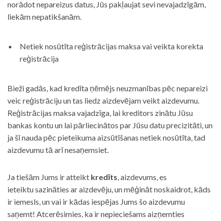
norādot nepareizus datus, Jūs pakļaujat sevi nevajadzīgām,
liekām nepatikšanām.
Netiek nosūtīta reģistrācijas maksa vai veikta korekta
reģistrācija
Bieži gadās, kad kredīta ņēmējs neuzmanības pēc nepareizi
veic reģistrāciju un tas liedz aizdevējam veikt aizdevumu.
Reģistrācijas maksa vajadzīga, lai kreditors zinātu Jūsu
bankas kontu un lai pārliecinātos par Jūsu datu precizitāti, un
ja šī nauda pēc pieteikuma aizsūtīšanas netiek nosūtīta, tad
aizdevumu tā arī nesaņemsiet.
Ja tiešām Jums ir atteikt
kredīts
, aizdevums, es
ieteiktu sazināties ar aizdevēju, un mēģināt noskaidrot, kāds
ir iemesls, un vai ir kādas iespējas Jums šo aizdevumu
saņemt! Atcerēsimies, ka ir nepieciešams aizņemties