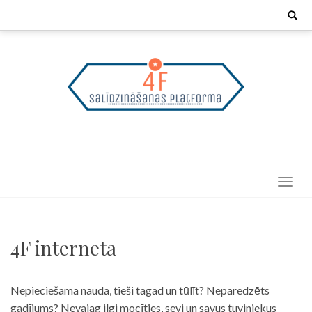
Skip
Search
for:
to
content
4F internetā
Nepieciešama nauda, tieši tagad un tūlīt? Neparedzēts
gadījums? Nevajag ilgi mocīties, sevi un savus tuviniekus