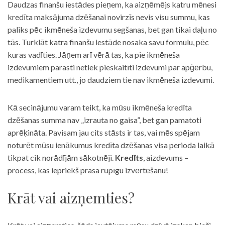
Daudzas finanšu iestādes pieņem, ka aizņēmējs katru mēnesi
kredīta maksājuma dzēšanai novirzīs nevis visu summu, kas
paliks pēc ikmēneša izdevumu segšanas, bet gan tikai daļu no
tās. Turklāt katra finanšu iestāde nosaka savu formulu, pēc
kuras vadīties. Jāņem arī vērā tas, ka pie ikmēneša
izdevumiem parasti netiek pieskaitīti izdevumi par apģērbu,
medikamentiem utt., jo daudziem tie nav ikmēneša izdevumi.
Kā secinājumu varam teikt, ka mūsu ikmēneša kredīta
dzēšanas summa nav „izrauta no gaisa”, bet gan pamatoti
aprēķināta. Pavisam jau cits stāsts ir tas, vai mēs spējam
noturēt mūsu ienākumus kredīta dzēšanas visa perioda laikā
tikpat cik norādījām sākotnēji.
Kredīts
, aizdevums –
process, kas iepriekš prasa rūpīgu izvērtēšanu!
Krāt vai aizņemties?