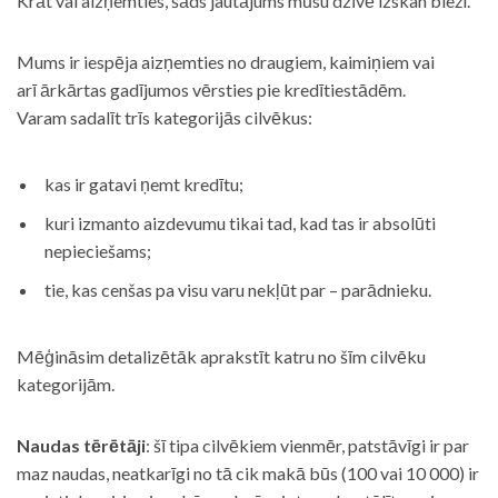
Krāt vai aizņemties, šāds jautājums mūsu dzīvē izskan bieži.
Mums ir iespēja aizņemties no draugiem, kaimiņiem vai
arī ārkārtas gadījumos vērsties pie kredītiestādēm.
Varam sadalīt trīs kategorijās cilvēkus:
kas ir gatavi ņemt kredītu;
kuri izmanto aizdevumu tikai tad, kad tas ir absolūti
nepieciešams;
tie, kas cenšas pa visu varu nekļūt par – parādnieku.
Mēģināsim detalizētāk aprakstīt katru no šīm cilvēku
kategorijām.
Naudas tērētāji
: šī tipa cilvēkiem vienmēr, patstāvīgi ir par
maz naudas, neatkarīgi no tā cik makā būs (100 vai 10 000) ir