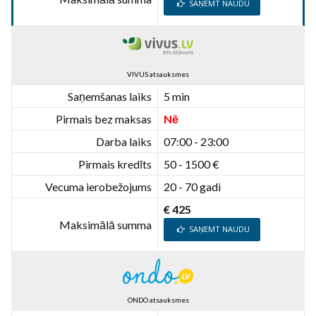
SAŅEMT NAUDU
VIVUS atsauksmes
Saņemšanas laiks
5 min
Pirmais bez maksas
Nē
Darba laiks
07:00 - 23:00
Pirmais kredīts
50 - 1500 €
Vecuma ierobežojums
20 - 70 gadi
€ 425
Maksimālā summa
SAŅEMT NAUDU
ONDO atsauksmes