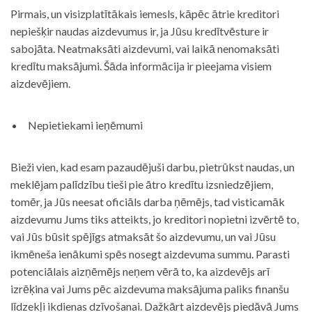
Pirmais, un visizplatītākais iemesls, kāpēc ātrie kreditori
nepiešķir naudas aizdevumus ir, ja Jūsu kredītvēsture ir
sabojāta. Neatmaksāti aizdevumi, vai laikā nenomaksāti
kredītu maksājumi. Šāda informācija ir pieejama visiem
aizdevējiem.
Nepietiekami ieņēmumi
Bieži vien, kad esam pazaudējuši darbu, pietrūkst naudas, un
meklējam palīdzību tieši pie ātro kredītu izsniedzējiem,
tomēr, ja Jūs neesat oficiāls darba ņēmējs, tad visticamāk
aizdevumu Jums tiks atteikts, jo kreditori nopietni izvērtē to,
vai Jūs būsit spējīgs atmaksāt šo aizdevumu, un vai Jūsu
ikmēneša ienākumi spēs nosegt aizdevuma summu. Parasti
potenciālais aizņēmējs neņem vērā to, ka aizdevējs arī
izrēķina vai Jums pēc aizdevuma maksājuma paliks finanšu
līdzekļi ikdienas dzīvošanai. Dažkārt aizdevējs piedāvā Jums