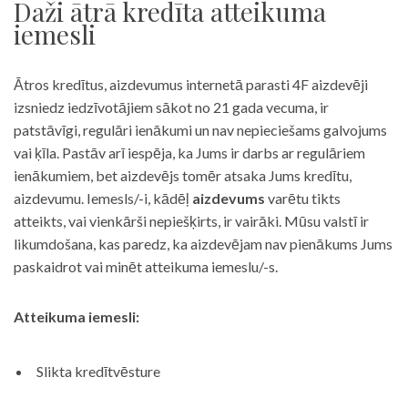
Daži ātrā kredīta atteikuma
iemesli
Ātros kredītus, aizdevumus internetā parasti 4F aizdevēji
izsniedz iedzīvotājiem sākot no 21 gada vecuma, ir
patstāvīgi, regulāri ienākumi un nav nepieciešams galvojums
vai ķīla. Pastāv arī iespēja, ka Jums ir darbs ar regulāriem
ienākumiem, bet aizdevējs tomēr atsaka Jums kredītu,
aizdevumu. Iemesls/-i, kādēļ
aizdevums
varētu tikts
atteikts, vai vienkārši nepiešķirts, ir vairāki. Mūsu valstī ir
likumdošana, kas paredz, ka aizdevējam nav pienākums Jums
paskaidrot vai minēt atteikuma iemeslu/-s.
Atteikuma iemesli:
Slikta kredītvēsture