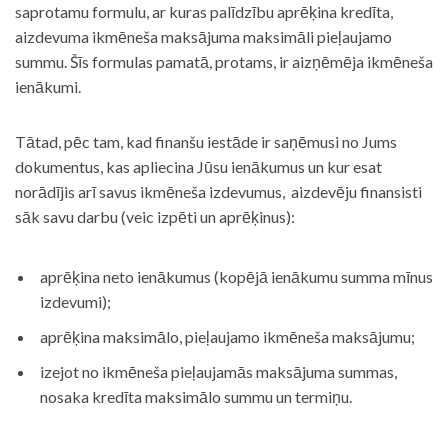
saprotamu formulu, ar kuras palīdzību aprēķina kredīta,
aizdevuma ikmēneša maksājuma maksimāli pieļaujamo
summu. Šīs formulas pamatā, protams, ir aizņēmēja ikmēneša
ienākumi.
Tātad, pēc tam, kad finanšu iestāde ir saņēmusi no Jums
dokumentus, kas apliecina Jūsu ienākumus un kur esat
norādījis arī savus ikmēneša izdevumus, aizdevēju finansisti
sāk savu darbu (veic izpēti un aprēķinus):
aprēķina neto ienākumus (kopējā ienākumu summa mīnus
izdevumi);
aprēķina maksimālo, pieļaujamo ikmēneša maksājumu;
izejot no ikmēneša pieļaujamās maksājuma summas,
nosaka kredīta maksimālo summu un termiņu.