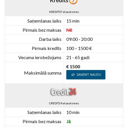
KREDITS7 atsauksmes
Saņemšanas laiks
15 min
Pirmais bez maksas
Nē
Darba laiks
09:00 - 20:00
Pirmais kredīts
100 – 1500 €
Vecuma ierobežojums
21 - 65 gadi
€ 1500
Maksimālā summa
SAŅEMT NAUDU
CREDIT24 atsauksmes
Saņemšanas laiks
10 min
Pirmais bez maksas
Jā