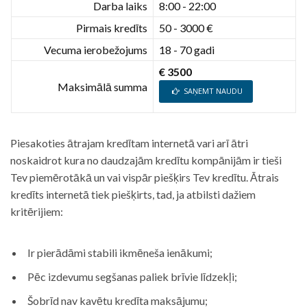
Darba laiks
8:00 - 22:00
Pirmais kredīts
50 - 3000 €
Vecuma ierobežojums
18 - 70 gadi
€ 3500
Maksimālā summa
SAŅEMT NAUDU
Piesakoties ātrajam kredītam internetā vari arī ātri
noskaidrot kura no daudzajām kredītu kompānijām ir tieši
Tev piemērotākā un vai vispār piešķirs Tev kredītu. Ātrais
kredīts internetā tiek piešķirts, tad, ja atbilsti dažiem
kritērijiem:
Ir pierādāmi stabili ikmēneša ienākumi;
Pēc izdevumu segšanas paliek brīvie līdzekļi;
Šobrīd nav kavētu kredīta maksājumu;