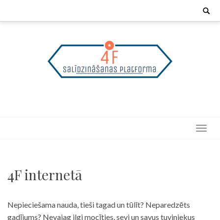
Skip
Search
for:
to
content
4F internetā
Nepieciešama nauda, tieši tagad un tūlīt? Neparedzēts
gadījums? Nevajag ilgi mocīties, sevi un savus tuviniekus