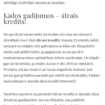
atbildīgi, izvērtējot atmaksas iespējas.
Kādos gadījumos – ātrais
kredīts!
Nu jau droši varam teikt, ka šodien visi zina vai vismaz ir
dzirdējuši, ka ir tāds
ātrais kredīts
. Nauda 15 minūšu laikā,
neizejot no mājām, bez galvojuma un ķīlas utt. Respektīvi
nebūs pārspīlēti teikts, ja apgalvošu, ka nu jau tā ir
neatņemama mūsu sabiedrības dzīves sastāvdaļa. Un kāpēc
gan lai tā nebūtu, ja zinām, ka tas ir ātri, ērti un vienkārši.
Protams, kā jau visam ir arī savas negatīvās iezīmes, bet
šoreiz gan gribētos parunāt par mērķi vai situācijām, kādam
tad nolūkam ir domāti ātrie kredīti internetā?
Nedrīkst aizmirst, ka pirmkārt ātrais kredīts ir domāts tikai
ārkārtas gadījumiem, tas nav līdzeklis, kas palīdzēs