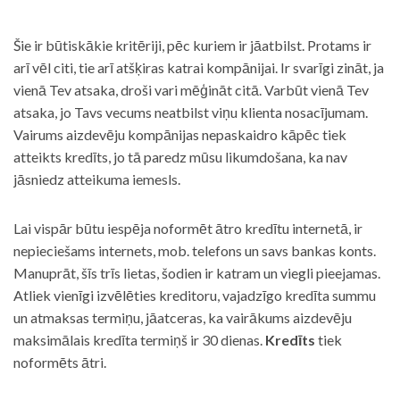
Šie ir būtiskākie kritēriji, pēc kuriem ir jāatbilst. Protams ir
arī vēl citi, tie arī atšķiras katrai kompānijai. Ir svarīgi zināt, ja
vienā Tev atsaka, droši vari mēģināt citā. Varbūt vienā Tev
atsaka, jo Tavs vecums neatbilst viņu klienta nosacījumam.
Vairums aizdevēju kompānijas nepaskaidro kāpēc tiek
atteikts kredīts, jo tā paredz mūsu likumdošana, ka nav
jāsniedz atteikuma iemesls.
Lai vispār būtu iespēja noformēt ātro kredītu internetā, ir
nepieciešams internets, mob. telefons un savs bankas konts.
Manuprāt, šīs trīs lietas, šodien ir katram un viegli pieejamas.
Atliek vienīgi izvēlēties kreditoru, vajadzīgo kredīta summu
un atmaksas termiņu, jāatceras, ka vairākums aizdevēju
maksimālais kredīta termiņš ir 30 dienas.
Kredīts
tiek
noformēts ātri.