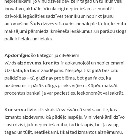
nepietiekami, jo viņu dzīves devīze ir tagad un tūlīt un visu
inovatīvo, aktuālo. Vienlaicīgi nepieciešams remontēt
dzīvokli, iegādāties sadzīves tehniku un nopirkt jaunu
automašīnu. Šāds dzīves stila veids nonāk pie tā, ka, kredīta
maksājumi pārsniedz ikmēneša ienākumus, un parādu slogs
paliek lielāks un lielāks.
Apdomīgie
: šo kategoriju cilvēkiem
vārds
aizdevums
,
kredīts
, ir apkaunojoši un nepieņemami.
Uzskata, ka tas ir zaudējums. Nespēja tikt galā bez citu
palīdzības – tā gluži nav problēma, bet gan fakts, ka
aizdevums ir pārāk dārgs prieks viņiem. Kāpēc maksāt
procentus bankai, ja var paciesties, ieekonomēt vai sakrāt.
Konservatīvie
: tik skaistā svešvārdā sevi sauc tie, kas
izmanto aizdevumu kā pēdējo iespēju. Viņi vienkārši dzīvo
savu dzīvi, ja ir nepieciešamība, tad ietaupīs, bet ja vajag
tagad un tūlīt, neatliekami, tikai tad izmantos aizņēmumu,