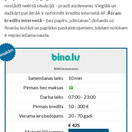
nostādīt neērtā situācijā – prasīt aizdevumu. Vieglāk un
dažkārt pat ātrāk ir noformēt kredītu internetā 4F.
Ātrais
kredīts internetā
– bez papīru „vākšanas”, došanās uz
finanšu iestādi un papildus paskaidrojumiem, kādam nolūkam
ir nepieciešama nauda.
BINO atsauksmes
Saņemšanas laiks
10 min
Pirmais bez maksas
Jā
Darba laiks
07:00 - 23:00
Pirmais kredīts
50 - 300 €
Vecuma ierobežojums
20 - 70 gadi
€ 425
Maksimālā summa