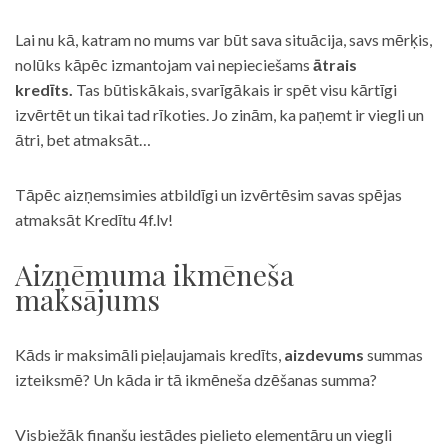
Lai nu kā, katram no mums var būt sava situācija, savs mērķis,
nolūks kāpēc izmantojam vai nepieciešams
ātrais
kredīts.
Tas būtiskākais, svarīgākais ir spēt visu kārtīgi
izvērtēt un tikai tad rīkoties. Jo zinām, ka paņemt ir viegli un
ātri, bet atmaksāt…
Tāpēc aizņemsimies atbildīgi un izvērtēsim savas spējas
atmaksāt Kredītu 4f.lv!
Aizņēmuma ikmēneša
maksājums
Kāds ir maksimāli pieļaujamais kredīts,
aizdevums
summas
izteiksmē? Un kāda ir tā ikmēneša dzēšanas summa?
Visbiežāk finanšu iestādes pielieto elementāru un viegli