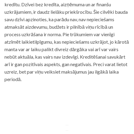
kredītu. Dzīvei bez kredīta, aizņēmuma un ar finanšu
uzkrājumiem, ir daudz lielāku priekšrocību. Šie cilvēki bauda
savu dzīvi apzinoties, ka parādu nav, nav nepieciešams
atmaksāt aizdevumu, budžets ir pilnībā viņu rīcībā un
process uzkrāšana ir norma. Pie trūkumiem var vienīgi
atzīmēt laikietilpīgumu, kas nepieciešams uzkrājot, jo kārotā
manta var ar laiku palikt divreiz dārgāka vai arī var vairs
nebūt aktuāla, kas vairs nav izdevīgi. Kreditēšanai savukārt
arī ir gan pozitīvais aspekts, gan negatīvais. Preci varat lietot
uzreiz, bet par viņu veiksiet maksājumus jau ilgākā laika
periodā.