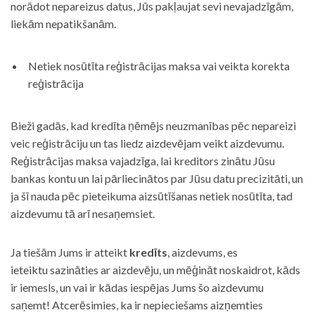
norādot nepareizus datus, Jūs pakļaujat sevi nevajadzīgām,
liekām nepatikšanām.
Netiek nosūtīta reģistrācijas maksa vai veikta korekta
reģistrācija
Bieži gadās, kad kredīta ņēmējs neuzmanības pēc nepareizi
veic reģistrāciju un tas liedz aizdevējam veikt aizdevumu.
Reģistrācijas maksa vajadzīga, lai kreditors zinātu Jūsu
bankas kontu un lai pārliecinātos par Jūsu datu precizitāti, un
ja šī nauda pēc pieteikuma aizsūtīšanas netiek nosūtīta, tad
aizdevumu tā arī nesaņemsiet.
Ja tiešām Jums ir atteikt
kredīts
, aizdevums, es
ieteiktu sazināties ar aizdevēju, un mēģināt noskaidrot, kāds
ir iemesls, un vai ir kādas iespējas Jums šo aizdevumu
saņemt! Atcerēsimies, ka ir nepieciešams aizņemties