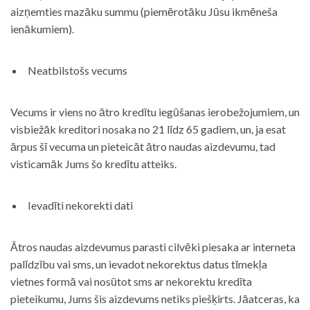
aizņemties mazāku summu (piemērotāku Jūsu ikmēneša
ienākumiem).
Neatbilstošs vecums
Vecums ir viens no ātro kredītu iegūšanas ierobežojumiem, un
visbiežāk kreditori nosaka no 21 līdz 65 gadiem, un, ja esat
ārpus šī vecuma un pieteicāt ātro naudas aizdevumu, tad
visticamāk Jums šo kredītu atteiks.
Ievadīti nekorekti dati
Ātros naudas aizdevumus parasti cilvēki piesaka ar interneta
palīdzību vai sms, un ievadot nekorektus datus tīmekļa
vietnes formā vai nosūtot sms ar nekorektu kredīta
pieteikumu, Jums šis aizdevums netiks piešķirts. Jāatceras, ka