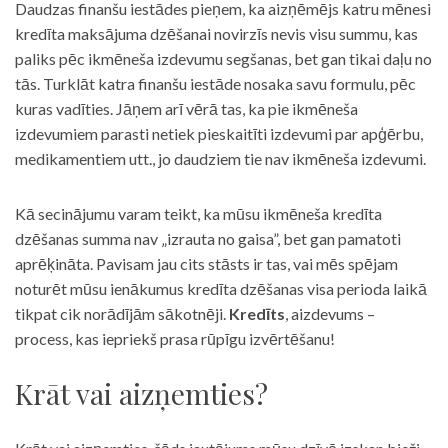
Daudzas finanšu iestādes pieņem, ka aizņēmējs katru mēnesi
kredīta maksājuma dzēšanai novirzīs nevis visu summu, kas
paliks pēc ikmēneša izdevumu segšanas, bet gan tikai daļu no
tās. Turklāt katra finanšu iestāde nosaka savu formulu, pēc
kuras vadīties. Jāņem arī vērā tas, ka pie ikmēneša
izdevumiem parasti netiek pieskaitīti izdevumi par apģērbu,
medikamentiem utt., jo daudziem tie nav ikmēneša izdevumi.
Kā secinājumu varam teikt, ka mūsu ikmēneša kredīta
dzēšanas summa nav „izrauta no gaisa”, bet gan pamatoti
aprēķināta. Pavisam jau cits stāsts ir tas, vai mēs spējam
noturēt mūsu ienākumus kredīta dzēšanas visa perioda laikā
tikpat cik norādījām sākotnēji.
Kredīts
, aizdevums –
process, kas iepriekš prasa rūpīgu izvērtēšanu!
Krāt vai aizņemties?