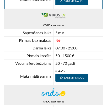
SAŅEMT NAUDU
VIVUS atsauksmes
Saņemšanas laiks
5 min
Pirmais bez maksas
Nē
Darba laiks
07:00 - 23:00
Pirmais kredīts
50 - 1500 €
Vecuma ierobežojums
20 - 70 gadi
€ 425
Maksimālā summa
SAŅEMT NAUDU
ONDO atsauksmes