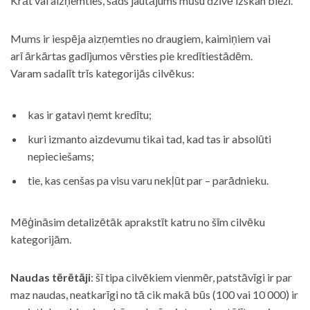
Krāt vai aizņemties, šāds jautājums mūsu dzīvē izskan bieži.
Mums ir iespēja aizņemties no draugiem, kaimiņiem vai
arī ārkārtas gadījumos vērsties pie kredītiestādēm.
Varam sadalīt trīs kategorijās cilvēkus:
kas ir gatavi ņemt kredītu;
kuri izmanto aizdevumu tikai tad, kad tas ir absolūti
nepieciešams;
tie, kas cenšas pa visu varu nekļūt par – parādnieku.
Mēģināsim detalizētāk aprakstīt katru no šīm cilvēku
kategorijām.
Naudas tērētāji
: šī tipa cilvēkiem vienmēr, patstāvīgi ir par
maz naudas, neatkarīgi no tā cik makā būs (100 vai 10 000) ir