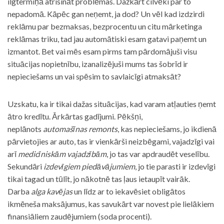
ilgtermiņā atrisināt problēmas. Dažkārt cilvēki par to
nepadomā. Kāpēc gan neņemt, ja dod? Un vēl kad izdzirdi
reklāmu par bezmaksas, bezprocentu un citu mārketinga
reklāmas triku, tad jau automātiski esam gatavi paņemt un
izmantot. Bet vai mēs esam pirms tam pārdomājuši visu
situācijas nopietnību, izanalizējuši mums tas šobrīd ir
nepieciešams un vai spēsim to savlaicīgi atmaksāt?
Uzskatu, ka ir tikai dažas situācijas, kad varam atļauties ņemt
ātro kredītu. Ārkārtas gadījumi. Pēkšņi,
neplānots
automašīnas remonts
, kas nepieciešams, jo ikdienā
pārvietojies ar auto, tas ir vienkārši neizbēgami, vajadzīgi vai
arī
medicīniskām vajadzībām
, jo tas var apdraudēt veselību.
Sekundāri
izdevīgiem piedāvājumiem
, jo tie parasti ir izdevīgi
tikai tagad un tūlīt, jo nākotnē tas ļaus ietaupīt vairāk.
Darba
alga kavējas
un līdz ar to iekavēsiet obligātos
ikmēneša maksājumus, kas savukārt var novest pie lielākiem
finansiāliem zaudējumiem (soda procenti).