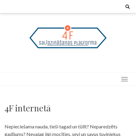
Skip
Search
for:
to
content
4F internetā
Nepieciešama nauda, tieši tagad un tūlīt? Neparedzēts
gadījums? Nevajag ilgi mocīties, sevi un savus tuviniekus