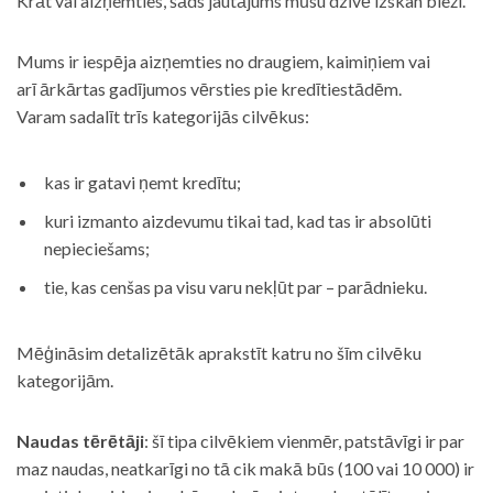
Krāt vai aizņemties, šāds jautājums mūsu dzīvē izskan bieži.
Mums ir iespēja aizņemties no draugiem, kaimiņiem vai
arī ārkārtas gadījumos vērsties pie kredītiestādēm.
Varam sadalīt trīs kategorijās cilvēkus:
kas ir gatavi ņemt kredītu;
kuri izmanto aizdevumu tikai tad, kad tas ir absolūti
nepieciešams;
tie, kas cenšas pa visu varu nekļūt par – parādnieku.
Mēģināsim detalizētāk aprakstīt katru no šīm cilvēku
kategorijām.
Naudas tērētāji
: šī tipa cilvēkiem vienmēr, patstāvīgi ir par
maz naudas, neatkarīgi no tā cik makā būs (100 vai 10 000) ir