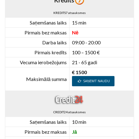
KREDITS7 atsauksmes
Saņemšanas laiks
15 min
Pirmais bez maksas
Nē
Darba laiks
09:00 - 20:00
Pirmais kredīts
100 – 1500 €
Vecuma ierobežojums
21 - 65 gadi
€ 1500
Maksimālā summa
SAŅEMT NAUDU
CREDIT24 atsauksmes
Saņemšanas laiks
10 min
Pirmais bez maksas
Jā