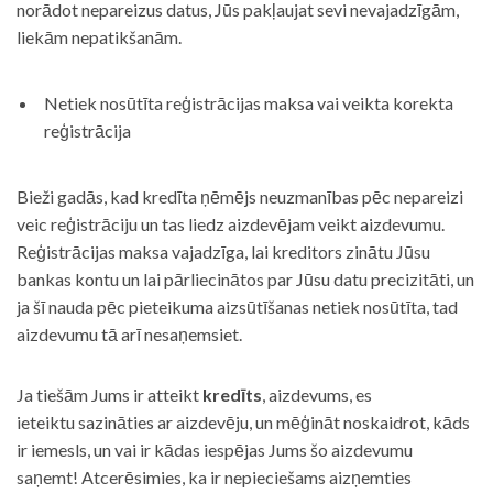
norādot nepareizus datus, Jūs pakļaujat sevi nevajadzīgām,
liekām nepatikšanām.
Netiek nosūtīta reģistrācijas maksa vai veikta korekta
reģistrācija
Bieži gadās, kad kredīta ņēmējs neuzmanības pēc nepareizi
veic reģistrāciju un tas liedz aizdevējam veikt aizdevumu.
Reģistrācijas maksa vajadzīga, lai kreditors zinātu Jūsu
bankas kontu un lai pārliecinātos par Jūsu datu precizitāti, un
ja šī nauda pēc pieteikuma aizsūtīšanas netiek nosūtīta, tad
aizdevumu tā arī nesaņemsiet.
Ja tiešām Jums ir atteikt
kredīts
, aizdevums, es
ieteiktu sazināties ar aizdevēju, un mēģināt noskaidrot, kāds
ir iemesls, un vai ir kādas iespējas Jums šo aizdevumu
saņemt! Atcerēsimies, ka ir nepieciešams aizņemties