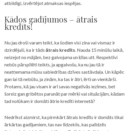
atbildīgi, izvērtējot atmaksas iespējas.
Kādos gadījumos – ātrais
kredīts!
Nu jau droši varam teikt, ka šodien visi zina vai vismaz ir
dzirdējuši, ka ir tāds
ātrais kredīts
. Nauda 15 minūšu laikā,
neizejot no mājām, bez galvojuma un ķīlas utt. Respektīvi
nebūs pārspīlēti teikts, ja apgalvošu, ka nu jau tā ir
neatņemama mūsu sabiedrības dzīves sastāvdaļa. Un kāpēc
gan lai tā nebūtu, ja zinām, ka tas ir ātri, ērti un vienkārši.
Protams, kā jau visam ir arī savas negatīvās iezīmes, bet
šoreiz gan gribētos parunāt par mērķi vai situācijām, kādam
tad nolūkam ir domāti ātrie kredīti internetā?
Nedrīkst aizmirst, ka pirmkārt ātrais kredīts ir domāts tikai
ārkārtas gadījumiem, tas nav līdzeklis, kas palīdzēs