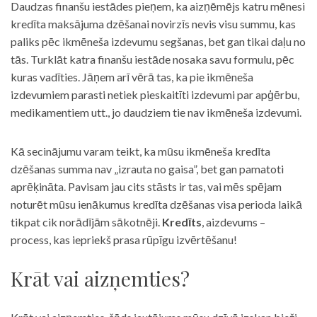
Daudzas finanšu iestādes pieņem, ka aizņēmējs katru mēnesi
kredīta maksājuma dzēšanai novirzīs nevis visu summu, kas
paliks pēc ikmēneša izdevumu segšanas, bet gan tikai daļu no
tās. Turklāt katra finanšu iestāde nosaka savu formulu, pēc
kuras vadīties. Jāņem arī vērā tas, ka pie ikmēneša
izdevumiem parasti netiek pieskaitīti izdevumi par apģērbu,
medikamentiem utt., jo daudziem tie nav ikmēneša izdevumi.
Kā secinājumu varam teikt, ka mūsu ikmēneša kredīta
dzēšanas summa nav „izrauta no gaisa”, bet gan pamatoti
aprēķināta. Pavisam jau cits stāsts ir tas, vai mēs spējam
noturēt mūsu ienākumus kredīta dzēšanas visa perioda laikā
tikpat cik norādījām sākotnēji.
Kredīts
, aizdevums –
process, kas iepriekš prasa rūpīgu izvērtēšanu!
Krāt vai aizņemties?