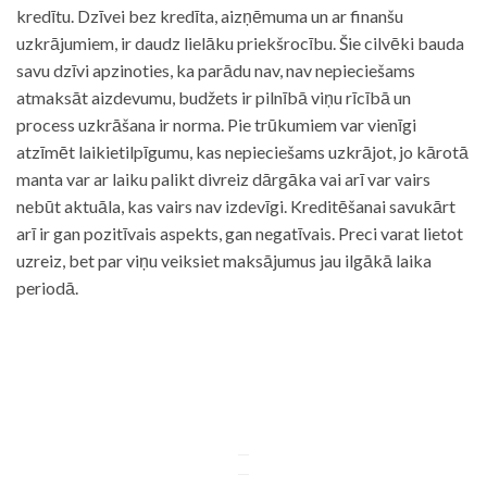
kredītu. Dzīvei bez kredīta, aizņēmuma un ar finanšu
uzkrājumiem, ir daudz lielāku priekšrocību. Šie cilvēki bauda
savu dzīvi apzinoties, ka parādu nav, nav nepieciešams
atmaksāt aizdevumu, budžets ir pilnībā viņu rīcībā un
process uzkrāšana ir norma. Pie trūkumiem var vienīgi
atzīmēt laikietilpīgumu, kas nepieciešams uzkrājot, jo kārotā
manta var ar laiku palikt divreiz dārgāka vai arī var vairs
nebūt aktuāla, kas vairs nav izdevīgi. Kreditēšanai savukārt
arī ir gan pozitīvais aspekts, gan negatīvais. Preci varat lietot
uzreiz, bet par viņu veiksiet maksājumus jau ilgākā laika
periodā.