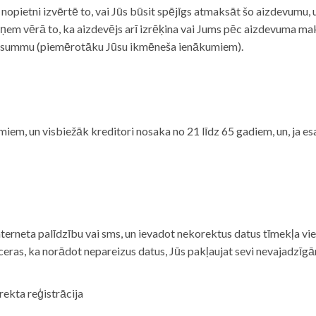
i nopietni izvērtē to, vai Jūs būsit spējīgs atmaksāt šo aizdevumu
m vērā to, ka aizdevējs arī izrēķina vai Jums pēc aizdevuma maks
 summu (piemērotāku Jūsu ikmēneša ienākumiem).
iem, un visbiežāk kreditori nosaka no 21 līdz 65 gadiem, un, ja es
nterneta palīdzību vai sms, un ievadot nekorektus datus tīmekļa vi
tceras, ka norādot nepareizus datus, Jūs pakļaujat sevi nevajadzī
rekta reģistrācija