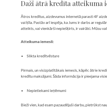
Daži ātrā kredīta atteikuma 
Ātros kredītus, aizdevumus internetā parasti 4F aizd
vai ķīla. Pastāv arī iespēja, ka Jums ir darbs ar reg
atteikts, vai vienkārši nepiešķirts, ir vairāki. Mūsu
Atteikuma iemesli:
Slikta kredītvēsture
Pirmais, un visizplatītākais iemesls, kāpēc ātrie kre
kredītu maksājumi. Šāda informācija ir pieejama visi
Nepietiekami ieņēmumi
Bieži vien, kad esam pazaudējuši darbu, pietrūkst nau