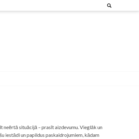
Search
for:
t neērtā situācijā – prasīt aizdevumu. Vieglāk un
nšu iestādi un papildus paskaidrojumiem, kādam