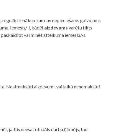
i, regulāri ienākumi un nav nepieciešams galvojums
vumu. Iemesls/-i, kādēļ
aizdevums
varētu tikts
s paskaidrot vai minēt atteikuma iemeslu/-s.
ojāta. Neatmaksāti aizdevumi, vai laikā nenomaksāti
mēr, ja Jūs neesat oficiāls darba ņēmējs, tad