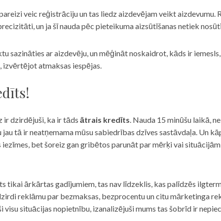
eizi veic reģistrāciju un tas liedz aizdevējam veikt aizdevumu. R
recizitāti, un ja šī nauda pēc pieteikuma aizsūtīšanas netiek nosūt
iktu sazināties ar aizdevēju, un mēģināt noskaidrot, kāds ir iemesl
, izvērtējot atmaksas iespējas.
dīts!
 ir dzirdējuši, ka ir tāds
ātrais kredīts
. Nauda 15 minūšu laikā, ne
u jau tā ir neatņemama mūsu sabiedrības dzīves sastāvdaļa. Un kāpēc 
ās iezīmes, bet šoreiz gan gribētos parunāt par mērķi vai situācijā
s tikai ārkārtas gadījumiem, tas nav līdzeklis, kas palīdzēs ilgter
zirdi reklāmu par bezmaksas, bezprocentu un citu mārketinga rek
visu situācijas nopietnību, izanalizējuši mums tas šobrīd ir nepie