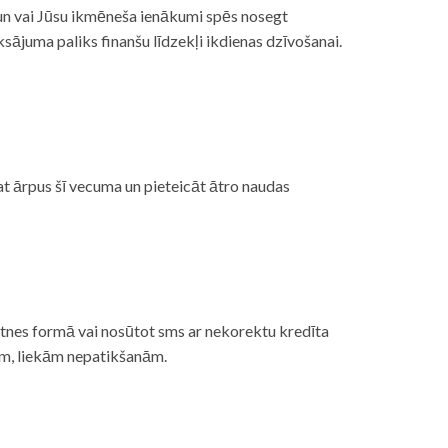
, un vai Jūsu ikmēneša ienākumi spēs nosegt
ājuma paliks finanšu līdzekļi ikdienas dzīvošanai.
at ārpus šī vecuma un pieteicāt ātro naudas
etnes formā vai nosūtot sms ar nekorektu kredīta
gām, liekām nepatikšanām.