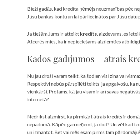
Bieži gadās, kad kredīta ņēmējs neuzmanības pēc nepar
Jūsu bankas kontu un lai pārliecinātos par Jūsu datu p
Ja tiešām Jums ir atteikt
kredīts
, aizdevums, es iete
Atcerēsimies, ka ir nepieciešams aizņemties atbildīgi
Kādos gadījumos – ātrais kre
Nu jau droši varam teikt, ka šodien visi zina vai vismaz
Respektīvi nebūs pārspīlēti teikts, ja apgalvošu, ka n
vienkārši. Protams, kā jau visam ir arī savas negatīv
internetā?
Nedrīkst aizmirst, ka pirmkārt ātrais kredīts ir domāt
nepadomā. Kāpēc gan neņemt, ja dod? Un vēl kad izd
un izmantot. Bet vai mēs esam pirms tam pārdomājuši 