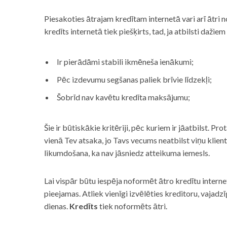
Piesakoties ātrajam kredītam internetā vari arī ātri 
kredīts internetā tiek piešķirts, tad, ja atbilsti dažiem
Ir pierādāmi stabili ikmēneša ienākumi;
Pēc izdevumu segšanas paliek brīvie līdzekļi;
Šobrīd nav kavētu kredīta maksājumu;
Šie ir būtiskākie kritēriji, pēc kuriem ir jāatbilst. Pro
vienā Tev atsaka, jo Tavs vecums neatbilst viņu klie
likumdošana, ka nav jāsniedz atteikuma iemesls.
Lai vispār būtu iespēja noformēt ātro kredītu internet
pieejamas. Atliek vienīgi izvēlēties kreditoru, vaja
dienas.
Kredīts
tiek noformēts ātri.