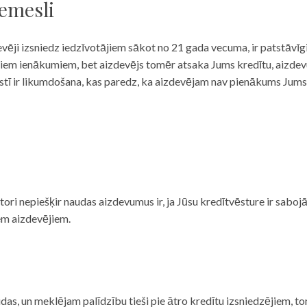
iemesli
evēji izsniedz iedzīvotājiem sākot no 21 gada vecuma, ir patstāvīg
ulāriem ienākumiem, bet aizdevējs tomēr atsaka Jums kredītu, aizde
 valstī ir likumdošana, kas paredz, ka aizdevējam nav pienākums Jum
ditori nepiešķir naudas aizdevumus ir, ja Jūsu kredītvēsture ir sab
em aizdevējiem.
das, un meklējam palīdzību tieši pie ātro kredītu izsniedzējiem, to