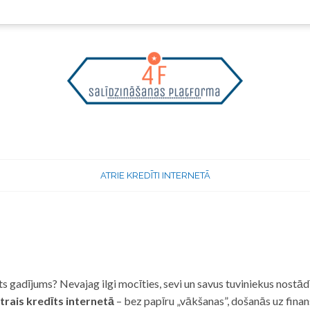
ATRIE KREDĪTI INTERNETĀ
 gadījums? Nevajag ilgi mocīties, sevi un savus tuviniekus nostādī
trais kredīts internetā
– bez papīru „vākšanas”, došanās uz fina