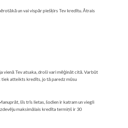
rotākā un vai vispār piešķirs Tev kredītu. Ātrais
āt, ja vienā Tev atsaka, droši vari mēģināt citā. Varbūt
iek atteikts kredīts, jo tā paredz mūsu
nuprāt, šīs trīs lietas, šodien ir katram un viegli
izdevēju maksimālais kredīta termiņš ir 30