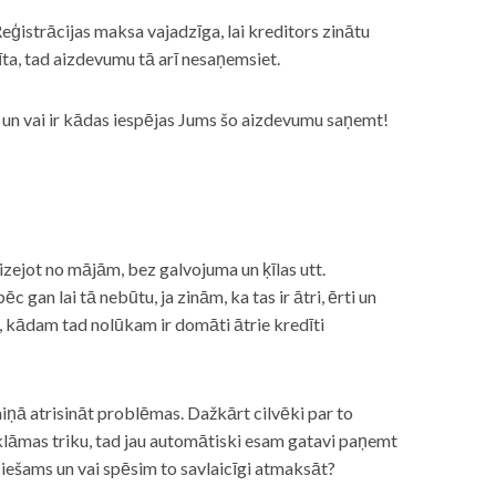
eģistrācijas maksa vajadzīga, lai kreditors zinātu
īta, tad aizdevumu tā arī nesaņemsiet.
s, un vai ir kādas iespējas Jums šo aizdevumu saņemt!
izejot no mājām, bez galvojuma un ķīlas utt.
gan lai tā nebūtu, ja zinām, ka tas ir ātri, ērti un
m, kādam tad nolūkam ir domāti ātrie kredīti
miņā atrisināt problēmas. Dažkārt cilvēki par to
lāmas triku, tad jau automātiski esam gatavi paņemt
ciešams un vai spēsim to savlaicīgi atmaksāt?