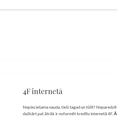
Skip
to
content
4F internetā
Nepieciešama nauda, tieši tagad un tūlīt? Neparedzēts
dažkārt pat ātrāk ir noformēt kredītu internetā 4F.
Ā