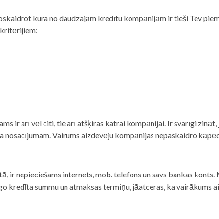
noskaidrot kura no daudzajām kredītu kompānijām ir tieši Tev piemē
 kritērijiem:
tams ir arī vēl citi, tie arī atšķiras katrai kompānijai. Ir svarīgi zin
nta nosacījumam. Vairums aizdevēju kompānijas nepaskaidro kāpēc t
ā, ir nepieciešams internets, mob. telefons un savs bankas konts. Ma
dzīgo kredīta summu un atmaksas termiņu, jāatceras, ka vairākums a