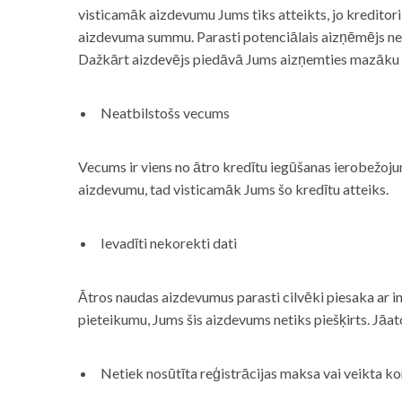
visticamāk aizdevumu Jums tiks atteikts, jo kreditor
aizdevuma summu. Parasti potenciālais aizņēmējs neņe
Dažkārt aizdevējs piedāvā Jums aizņemties mazāku
Neatbilstošs vecums
Vecums ir viens no ātro kredītu iegūšanas ierobežojum
aizdevumu, tad visticamāk Jums šo kredītu atteiks.
Ievadīti nekorekti dati
Ātros naudas aizdevumus parasti cilvēki piesaka ar i
pieteikumu, Jums šis aizdevums netiks piešķirts. Jāa
Netiek nosūtīta reģistrācijas maksa vai veikta ko