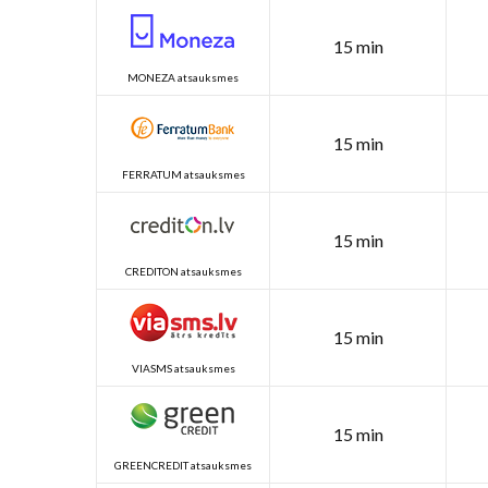
15 min
MONEZA atsauksmes
15 min
FERRATUM atsauksmes
15 min
CREDITON atsauksmes
15 min
VIASMS atsauksmes
15 min
GREENCREDIT atsauksmes