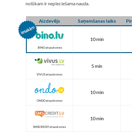
nolūkam ir nepieciešama nauda.
Aizdevējs
Saņemšanas laiks
Pi
10 min
BINO atsauksmes
5 min
VIVUS atsauksmes
10 min
ONDO atsauksmes
10 min
SMSCREDIT atsauksmes