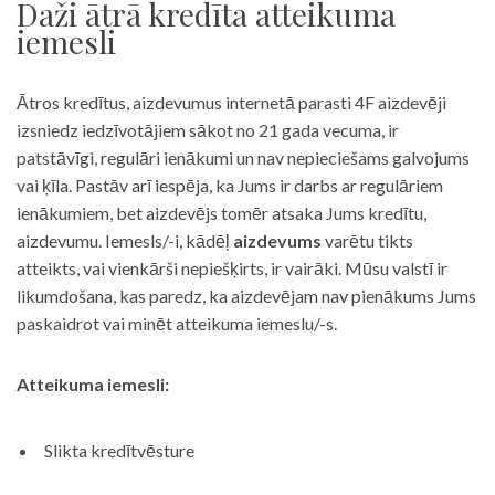
Daži ātrā kredīta atteikuma
iemesli
Ātros kredītus, aizdevumus internetā parasti 4F aizdevēji
izsniedz iedzīvotājiem sākot no 21 gada vecuma, ir
patstāvīgi, regulāri ienākumi un nav nepieciešams galvojums
vai ķīla. Pastāv arī iespēja, ka Jums ir darbs ar regulāriem
ienākumiem, bet aizdevējs tomēr atsaka Jums kredītu,
aizdevumu. Iemesls/-i, kādēļ
aizdevums
varētu tikts
atteikts, vai vienkārši nepiešķirts, ir vairāki. Mūsu valstī ir
likumdošana, kas paredz, ka aizdevējam nav pienākums Jums
paskaidrot vai minēt atteikuma iemeslu/-s.
Atteikuma iemesli:
Slikta kredītvēsture