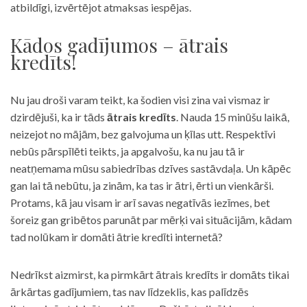
atbildīgi, izvērtējot atmaksas iespējas.
Kādos gadījumos – ātrais
kredīts!
Nu jau droši varam teikt, ka šodien visi zina vai vismaz ir
dzirdējuši, ka ir tāds
ātrais kredīts
. Nauda 15 minūšu laikā,
neizejot no mājām, bez galvojuma un ķīlas utt. Respektīvi
nebūs pārspīlēti teikts, ja apgalvošu, ka nu jau tā ir
neatņemama mūsu sabiedrības dzīves sastāvdaļa. Un kāpēc
gan lai tā nebūtu, ja zinām, ka tas ir ātri, ērti un vienkārši.
Protams, kā jau visam ir arī savas negatīvās iezīmes, bet
šoreiz gan gribētos parunāt par mērķi vai situācijām, kādam
tad nolūkam ir domāti ātrie kredīti internetā?
Nedrīkst aizmirst, ka pirmkārt ātrais kredīts ir domāts tikai
ārkārtas gadījumiem, tas nav līdzeklis, kas palīdzēs