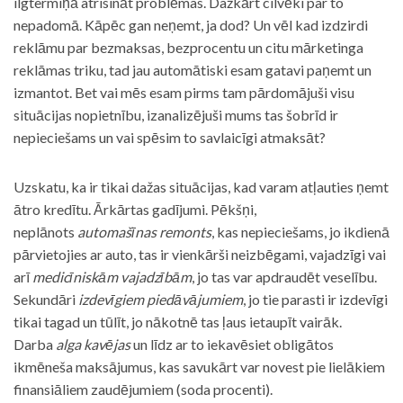
ilgtermiņā atrisināt problēmas. Dažkārt cilvēki par to
nepadomā. Kāpēc gan neņemt, ja dod? Un vēl kad izdzirdi
reklāmu par bezmaksas, bezprocentu un citu mārketinga
reklāmas triku, tad jau automātiski esam gatavi paņemt un
izmantot. Bet vai mēs esam pirms tam pārdomājuši visu
situācijas nopietnību, izanalizējuši mums tas šobrīd ir
nepieciešams un vai spēsim to savlaicīgi atmaksāt?
Uzskatu, ka ir tikai dažas situācijas, kad varam atļauties ņemt
ātro kredītu. Ārkārtas gadījumi. Pēkšņi,
neplānots
automašīnas remonts
, kas nepieciešams, jo ikdienā
pārvietojies ar auto, tas ir vienkārši neizbēgami, vajadzīgi vai
arī
medicīniskām vajadzībām
, jo tas var apdraudēt veselību.
Sekundāri
izdevīgiem piedāvājumiem
, jo tie parasti ir izdevīgi
tikai tagad un tūlīt, jo nākotnē tas ļaus ietaupīt vairāk.
Darba
alga kavējas
un līdz ar to iekavēsiet obligātos
ikmēneša maksājumus, kas savukārt var novest pie lielākiem
finansiāliem zaudējumiem (soda procenti).