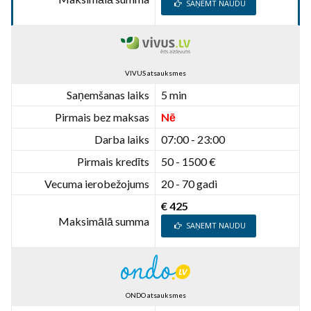
SAŅEMT NAUDU
VIVUS atsauksmes
Saņemšanas laiks
5 min
Pirmais bez maksas
Nē
Darba laiks
07:00 - 23:00
Pirmais kredīts
50 - 1500 €
Vecuma ierobežojums
20 - 70 gadi
€ 425
Maksimālā summa
SAŅEMT NAUDU
ONDO atsauksmes