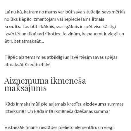
Lai nu kā, katram no mums var būt sava situācija, savs mērķis,
nolūks kāpēc izmantojam vai nepieciešams
ātrais
kredīts.
Tas būtiskākais, svarīgākais ir spēt visu kārtīgi
izvērtēt un tikai tad rīkoties. Jo zinām, ka paņemt ir viegli un
ātri, bet atmaksāt…
Tāpēc aizņemsimies atbildīgi un izvērtēsim savas spējas
atmaksāt Kredītu 4f.lv!
Aizņēmuma ikmēneša
maksājums
Kāds ir maksimāli pieļaujamais kredīts,
aizdevums
summas
izteiksmē? Un kāda ir tā ikmēneša dzēšanas summa?
Visbiežāk finanšu iestādes pielieto elementāru un viegli