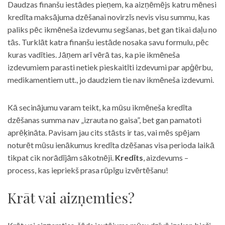
Daudzas finanšu iestādes pieņem, ka aizņēmējs katru mēnesi
kredīta maksājuma dzēšanai novirzīs nevis visu summu, kas
paliks pēc ikmēneša izdevumu segšanas, bet gan tikai daļu no
tās. Turklāt katra finanšu iestāde nosaka savu formulu, pēc
kuras vadīties. Jāņem arī vērā tas, ka pie ikmēneša
izdevumiem parasti netiek pieskaitīti izdevumi par apģērbu,
medikamentiem utt., jo daudziem tie nav ikmēneša izdevumi.
Kā secinājumu varam teikt, ka mūsu ikmēneša kredīta
dzēšanas summa nav „izrauta no gaisa”, bet gan pamatoti
aprēķināta. Pavisam jau cits stāsts ir tas, vai mēs spējam
noturēt mūsu ienākumus kredīta dzēšanas visa perioda laikā
tikpat cik norādījām sākotnēji.
Kredīts
, aizdevums –
process, kas iepriekš prasa rūpīgu izvērtēšanu!
Krāt vai aizņemties?