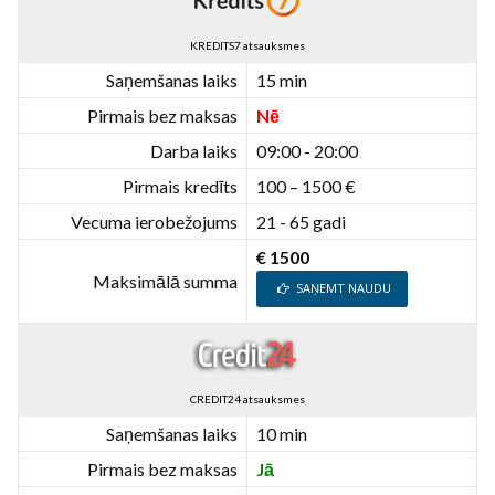
KREDITS7 atsauksmes
Saņemšanas laiks
15 min
Pirmais bez maksas
Nē
Darba laiks
09:00 - 20:00
Pirmais kredīts
100 – 1500 €
Vecuma ierobežojums
21 - 65 gadi
€ 1500
Maksimālā summa
SAŅEMT NAUDU
CREDIT24 atsauksmes
Saņemšanas laiks
10 min
Pirmais bez maksas
Jā