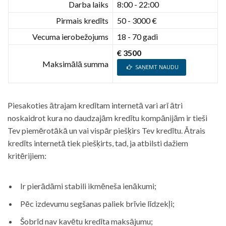
Darba laiks
8:00 - 22:00
Pirmais kredīts
50 - 3000 €
Vecuma ierobežojums
18 - 70 gadi
€ 3500
Maksimālā summa
SAŅEMT NAUDU
Piesakoties ātrajam kredītam internetā vari arī ātri
noskaidrot kura no daudzajām kredītu kompānijām ir tieši
Tev piemērotākā un vai vispār piešķirs Tev kredītu. Ātrais
kredīts internetā tiek piešķirts, tad, ja atbilsti dažiem
kritērijiem:
Ir pierādāmi stabili ikmēneša ienākumi;
Pēc izdevumu segšanas paliek brīvie līdzekļi;
Šobrīd nav kavētu kredīta maksājumu;