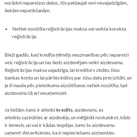
norādot nepareizus datus, Jūs pakļaujat sevi nevajadzīgām,
liekām nepatikšanām.
Netiek nosūtīta reģistrācijas maksa vai veikta korekta
reģistrācija
Bieži gadās, kad kredīta ņēmējs neuzmanības pēc nepareizi
veic reģistrāciju un tas liedz aizdevējam veikt aizdevumu.
Reģistrācijas maksa vajadzīga, lai kreditors zinātu Jūsu
bankas kontu un lai pārliecinātos par Jūsu datu precizitāti, un
ja šī nauda pēc pieteikuma aizsūtīšanas netiek nosūtīta, tad
aizdevumu tā arī nesaņemsiet.
Ja tiešām Jums ir atteikt
kredīts
, aizdevums, es
ieteiktu sazināties ar aizdevēju, un mēģināt noskaidrot, kāds
ir iemesls, un vai ir kādas iespējas Jums šo aizdevumu
saņemt! Atcerēsimies, ka ir nepieciešams aizņemties