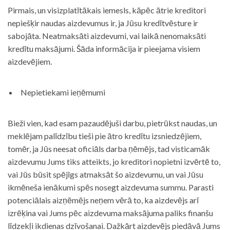
Pirmais, un visizplatītākais iemesls, kāpēc ātrie kreditori
nepiešķir naudas aizdevumus ir, ja Jūsu kredītvēsture ir
sabojāta. Neatmaksāti aizdevumi, vai laikā nenomaksāti
kredītu maksājumi. Šāda informācija ir pieejama visiem
aizdevējiem.
Nepietiekami ieņēmumi
Bieži vien, kad esam pazaudējuši darbu, pietrūkst naudas, un
meklējam palīdzību tieši pie ātro kredītu izsniedzējiem,
tomēr, ja Jūs neesat oficiāls darba ņēmējs, tad visticamāk
aizdevumu Jums tiks atteikts, jo kreditori nopietni izvērtē to,
vai Jūs būsit spējīgs atmaksāt šo aizdevumu, un vai Jūsu
ikmēneša ienākumi spēs nosegt aizdevuma summu. Parasti
potenciālais aizņēmējs neņem vērā to, ka aizdevējs arī
izrēķina vai Jums pēc aizdevuma maksājuma paliks finanšu
līdzekļi ikdienas dzīvošanai. Dažkārt aizdevējs piedāvā Jums