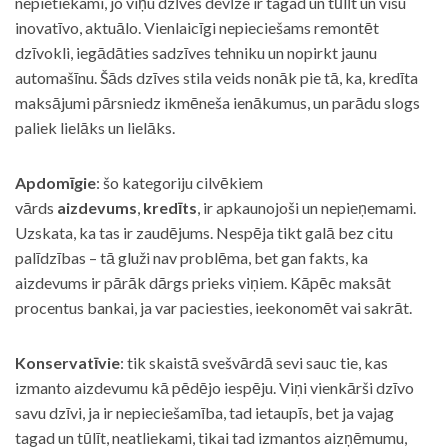
nepietiekami, jo viņu dzīves devīze ir tagad un tūlīt un visu
inovatīvo, aktuālo. Vienlaicīgi nepieciešams remontēt
dzīvokli, iegādāties sadzīves tehniku un nopirkt jaunu
automašīnu. Šāds dzīves stila veids nonāk pie tā, ka, kredīta
maksājumi pārsniedz ikmēneša ienākumus, un parādu slogs
paliek lielāks un lielāks.
Apdomīgie
: šo kategoriju cilvēkiem
vārds
aizdevums
,
kredīts
, ir apkaunojoši un nepieņemami.
Uzskata, ka tas ir zaudējums. Nespēja tikt galā bez citu
palīdzības – tā gluži nav problēma, bet gan fakts, ka
aizdevums ir pārāk dārgs prieks viņiem. Kāpēc maksāt
procentus bankai, ja var paciesties, ieekonomēt vai sakrāt.
Konservatīvie
: tik skaistā svešvārdā sevi sauc tie, kas
izmanto aizdevumu kā pēdējo iespēju. Viņi vienkārši dzīvo
savu dzīvi, ja ir nepieciešamība, tad ietaupīs, bet ja vajag
tagad un tūlīt, neatliekami, tikai tad izmantos aizņēmumu,