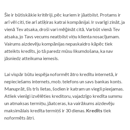
Šie ir būtiskākie kritēriji, pēc kuriem ir jāatbilst. Protams ir
arī vēl citi, tie arī atšķiras katrai kompānijai. Ir svarīgi zināt, ja
vienā Tev atsaka, droši vari mēģināt citā. Varbūt vienā Tev
atsaka, jo Tavs vecums neatbilst viņu klienta nosacījumam.
Vairums aizdevēju kompānijas nepaskaidro kāpēc tiek
atteikts kredīts, jo tā paredz mūsu likumdošana, ka nav
jāsniedz atteikuma iemesls.
Lai vispār būtu iespēja noformēt ātro kredītu internetā, ir
nepieciešams internets, mob. telefons un savs bankas konts.
Manuprāt, šīs trīs lietas, šodien ir katram un viegli pieejamas.
Atliek vienīgi izvēlēties kreditoru, vajadzīgo kredīta summu
un atmaksas termiņu, jāatceras, ka vairākums aizdevēju
maksimālais kredīta termiņš ir 30 dienas.
Kredīts
tiek
noformēts ātri.