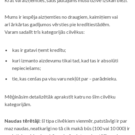
Krāt vai aizņemties, šāds jautājums mūsu dzīvē izskan bieži.
Mums ir iespēja aizņemties no draugiem, kaimiņiem vai
arī ārkārtas gadījumos vērsties pie kredītiestādēm.
Varam sadalīt trīs kategorijās cilvēkus:
kas ir gatavi ņemt kredītu;
kuri izmanto aizdevumu tikai tad, kad tas ir absolūti
nepieciešams;
tie, kas cenšas pa visu varu nekļūt par – parādnieku.
Mēģināsim detalizētāk aprakstīt katru no šīm cilvēku
kategorijām.
Naudas tērētāji
: šī tipa cilvēkiem vienmēr, patstāvīgi ir par
maz naudas, neatkarīgi no tā cik makā būs (100 vai 10 000) ir