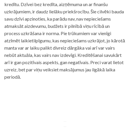
kredītu. Dzīvei bez kredīta, aizņēmuma un ar finanšu
uzkrājumiem, ir daudz lielāku priekšrocību. Šie cilvēki bauda
savu dzīvi apzinoties, ka parādu nav, nav nepieciešams
atmaksāt aizdevumu, budžets ir pilnībā viņu rīcībā un
process uzkrāšana ir norma. Pie trūkumiem var vienīgi
atzīmēt laikietilpīgumu, kas nepieciešams uzkrājot, jo kārotā
manta var ar laiku palikt divreiz dārgāka vai arī var vairs
nebūt aktuāla, kas vairs nav izdevīgi. Kreditēšanai savukārt
arī ir gan pozitīvais aspekts, gan negatīvais. Preci varat lietot
uzreiz, bet par viņu veiksiet maksājumus jau ilgākā laika
periodā.