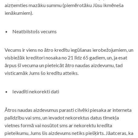
aizņemties mazāku summu (piemērotāku Jūsu ikmēneša
ienākumiem).
Neatbilstošs vecums
Vecums ir viens no ātro kredītu iegūšanas ierobežojumiem, un
visbiežāk kreditori nosaka no 21 līdz 65 gadiem, un, ja esat
ārpus šī vecuma un pieteicāt ātro naudas aizdevumu, tad
visticamāk Jums šo kredītu atteiks.
Ievadīti nekorekti dati
Ātros naudas aizdevumus parasti cilvēki piesaka ar interneta
palīdzību vai sms, un ievadot nekorektus datus tīmekļa
vietnes formā vai nosūtot sms ar nekorektu kredīta
pieteikumu, Jums šis aizdevums netiks piešķirts. Jāatceras, ka