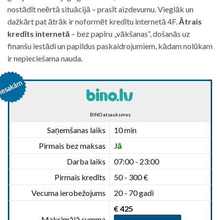
nostādīt neērtā situācijā – prasīt aizdevumu. Vieglāk un
dažkārt pat ātrāk ir noformēt kredītu internetā 4F.
Ātrais
kredīts internetā
– bez papīru „vākšanas”, došanās uz
finanšu iestādi un papildus paskaidrojumiem, kādam nolūkam
ir nepieciešama nauda.
BINO atsauksmes
Saņemšanas laiks
10 min
Pirmais bez maksas
Jā
Darba laiks
07:00 - 23:00
Pirmais kredīts
50 - 300 €
Vecuma ierobežojums
20 - 70 gadi
€ 425
Maksimālā summa