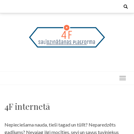
Skip
Search
for:
to
content
4F internetā
Nepieciešama nauda, tieši tagad un tūlīt? Neparedzēts
gadījums? Nevajag ilgi mocīties, sevi un savus tuviniekus