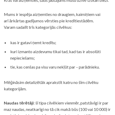
Krāt vai aizņemties, šāds jautājums mūsu dzīvē izskan bieži.
Mums ir iespēja aizņemties no draugiem, kaimiņiem vai
arī ārkārtas gadījumos vērsties pie kredītiestādēm.
Varam sadalīt trīs kategorijās cilvēkus:
kas ir gatavi ņemt kredītu;
kuri izmanto aizdevumu tikai tad, kad tas ir absolūti
nepieciešams;
tie, kas cenšas pa visu varu nekļūt par – parādnieku.
Mēģināsim detalizētāk aprakstīt katru no šīm cilvēku
kategorijām.
Naudas tērētāji
: šī tipa cilvēkiem vienmēr, patstāvīgi ir par
maz naudas, neatkarīgi no tā cik makā būs (100 vai 10 000) ir