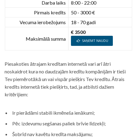
Darba laiks
8:00 - 22:00
Pirmais kredīts
50 - 3000 €
Vecuma ierobežojums
18 - 70 gadi
€ 3500
Maksimālā summa
SAŅEMT NAUDU
Piesakoties ātrajam kredītam internetā vari arī ātri
noskaidrot kura no daudzajām kredītu kompānijām ir tieši
Tev piemērotākā un vai vispār piešķirs Tev kredītu. Ātrais
kredīts internetā tiek piešķirts, tad, ja atbilsti dažiem
kritērijiem:
Ir pierādāmi stabili ikmēneša ienākumi;
Pēc izdevumu segšanas paliek brīvie līdzekļi;
Šobrīd nav kavētu kredīta maksājumu;