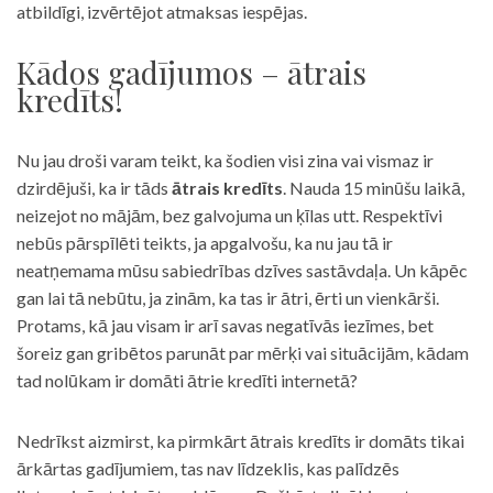
atbildīgi, izvērtējot atmaksas iespējas.
Kādos gadījumos – ātrais
kredīts!
Nu jau droši varam teikt, ka šodien visi zina vai vismaz ir
dzirdējuši, ka ir tāds
ātrais kredīts
. Nauda 15 minūšu laikā,
neizejot no mājām, bez galvojuma un ķīlas utt. Respektīvi
nebūs pārspīlēti teikts, ja apgalvošu, ka nu jau tā ir
neatņemama mūsu sabiedrības dzīves sastāvdaļa. Un kāpēc
gan lai tā nebūtu, ja zinām, ka tas ir ātri, ērti un vienkārši.
Protams, kā jau visam ir arī savas negatīvās iezīmes, bet
šoreiz gan gribētos parunāt par mērķi vai situācijām, kādam
tad nolūkam ir domāti ātrie kredīti internetā?
Nedrīkst aizmirst, ka pirmkārt ātrais kredīts ir domāts tikai
ārkārtas gadījumiem, tas nav līdzeklis, kas palīdzēs