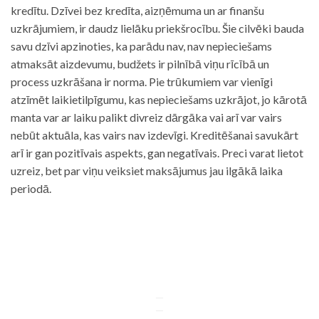
kredītu. Dzīvei bez kredīta, aizņēmuma un ar finanšu
uzkrājumiem, ir daudz lielāku priekšrocību. Šie cilvēki bauda
savu dzīvi apzinoties, ka parādu nav, nav nepieciešams
atmaksāt aizdevumu, budžets ir pilnībā viņu rīcībā un
process uzkrāšana ir norma. Pie trūkumiem var vienīgi
atzīmēt laikietilpīgumu, kas nepieciešams uzkrājot, jo kārotā
manta var ar laiku palikt divreiz dārgāka vai arī var vairs
nebūt aktuāla, kas vairs nav izdevīgi. Kreditēšanai savukārt
arī ir gan pozitīvais aspekts, gan negatīvais. Preci varat lietot
uzreiz, bet par viņu veiksiet maksājumus jau ilgākā laika
periodā.