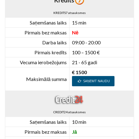
KREDITS7 atsauksmes
Saņemšanas laiks
15 min
Pirmais bez maksas
Nē
Darba laiks
09:00 - 20:00
Pirmais kredīts
100 – 1500 €
Vecuma ierobežojums
21 - 65 gadi
€ 1500
Maksimālā summa
SAŅEMT NAUDU
CREDIT24 atsauksmes
Saņemšanas laiks
10 min
Pirmais bez maksas
Jā