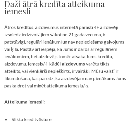
Daži ātrā kredīta atteikuma
iemesli
Ātros kredītus, aizdevumus internetā parasti 4F aizdevēji
izsniedz iedzīvotājiem sākot no 21 gada vecuma, ir
patstāvīgi, regulāri ienākumi un nav nepieciešams galvojums
vai ķīla. Pastāv arī iespēja, ka Jums ir darbs ar regulāriem
ienākumiem, bet aizdevējs tomēr atsaka Jums kredītu,
aizdevumu. Iemesls/-i, kādēļ
aizdevums
varētu tikts
atteikts, vai vienkārši nepiešķirts, ir vairāki. Mūsu valstī ir
likumdošana, kas paredz, ka aizdevējam nav pienākums Jums
paskaidrot vai minēt atteikuma iemeslu/-s.
Atteikuma iemesli:
Slikta kredītvēsture