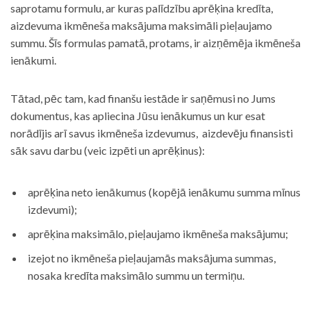
saprotamu formulu, ar kuras palīdzību aprēķina kredīta,
aizdevuma ikmēneša maksājuma maksimāli pieļaujamo
summu. Šīs formulas pamatā, protams, ir aizņēmēja ikmēneša
ienākumi.
Tātad, pēc tam, kad finanšu iestāde ir saņēmusi no Jums
dokumentus, kas apliecina Jūsu ienākumus un kur esat
norādījis arī savus ikmēneša izdevumus, aizdevēju finansisti
sāk savu darbu (veic izpēti un aprēķinus):
aprēķina neto ienākumus (kopējā ienākumu summa mīnus
izdevumi);
aprēķina maksimālo, pieļaujamo ikmēneša maksājumu;
izejot no ikmēneša pieļaujamās maksājuma summas,
nosaka kredīta maksimālo summu un termiņu.