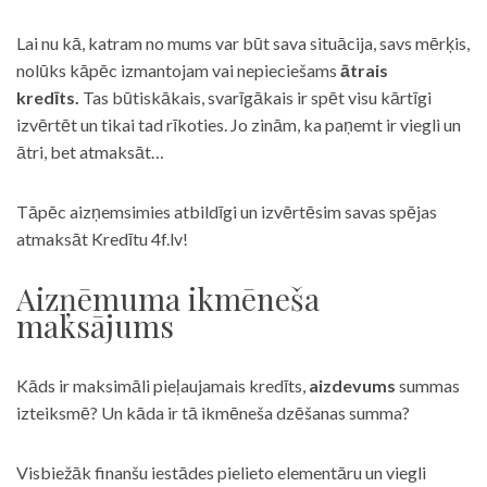
Lai nu kā, katram no mums var būt sava situācija, savs mērķis,
nolūks kāpēc izmantojam vai nepieciešams
ātrais
kredīts.
Tas būtiskākais, svarīgākais ir spēt visu kārtīgi
izvērtēt un tikai tad rīkoties. Jo zinām, ka paņemt ir viegli un
ātri, bet atmaksāt…
Tāpēc aizņemsimies atbildīgi un izvērtēsim savas spējas
atmaksāt Kredītu 4f.lv!
Aizņēmuma ikmēneša
maksājums
Kāds ir maksimāli pieļaujamais kredīts,
aizdevums
summas
izteiksmē? Un kāda ir tā ikmēneša dzēšanas summa?
Visbiežāk finanšu iestādes pielieto elementāru un viegli