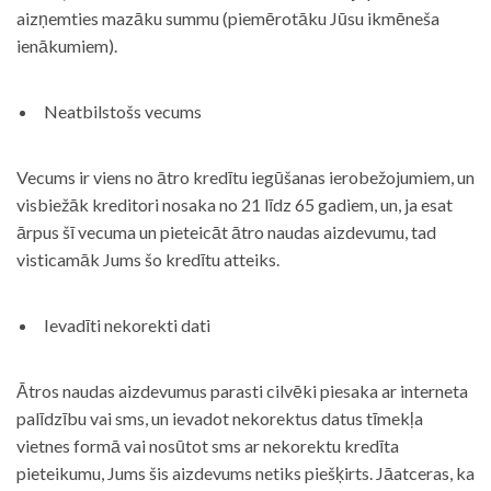
aizņemties mazāku summu (piemērotāku Jūsu ikmēneša
ienākumiem).
Neatbilstošs vecums
Vecums ir viens no ātro kredītu iegūšanas ierobežojumiem, un
visbiežāk kreditori nosaka no 21 līdz 65 gadiem, un, ja esat
ārpus šī vecuma un pieteicāt ātro naudas aizdevumu, tad
visticamāk Jums šo kredītu atteiks.
Ievadīti nekorekti dati
Ātros naudas aizdevumus parasti cilvēki piesaka ar interneta
palīdzību vai sms, un ievadot nekorektus datus tīmekļa
vietnes formā vai nosūtot sms ar nekorektu kredīta
pieteikumu, Jums šis aizdevums netiks piešķirts. Jāatceras, ka