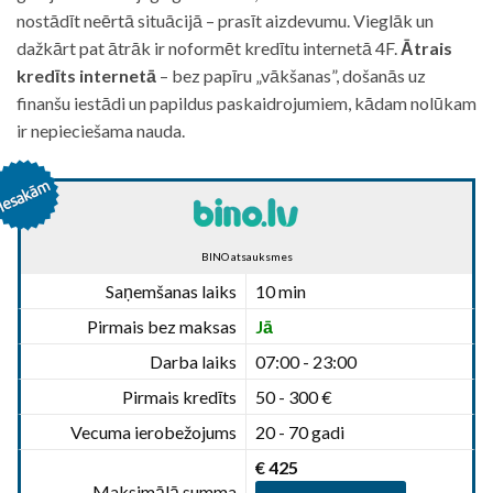
nostādīt neērtā situācijā – prasīt aizdevumu. Vieglāk un
dažkārt pat ātrāk ir noformēt kredītu internetā 4F.
Ātrais
kredīts internetā
– bez papīru „vākšanas”, došanās uz
finanšu iestādi un papildus paskaidrojumiem, kādam nolūkam
ir nepieciešama nauda.
BINO atsauksmes
Saņemšanas laiks
10 min
Pirmais bez maksas
Jā
Darba laiks
07:00 - 23:00
Pirmais kredīts
50 - 300 €
Vecuma ierobežojums
20 - 70 gadi
€ 425
Maksimālā summa