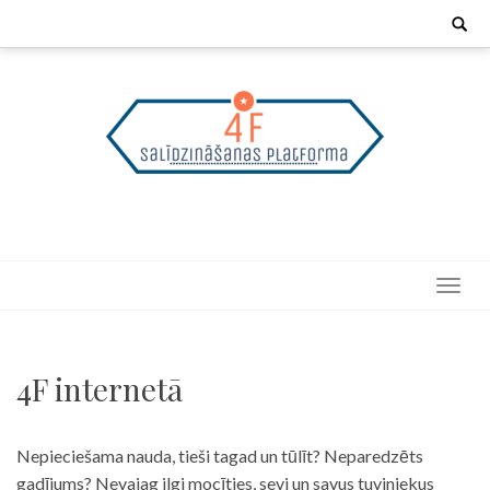
Skip
Search
for:
to
content
4F internetā
Nepieciešama nauda, tieši tagad un tūlīt? Neparedzēts
gadījums? Nevajag ilgi mocīties, sevi un savus tuviniekus