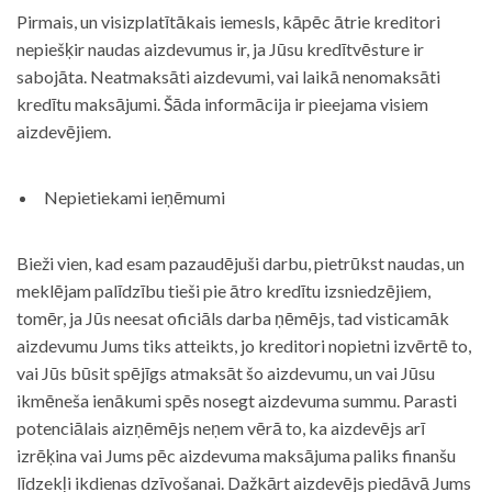
Pirmais, un visizplatītākais iemesls, kāpēc ātrie kreditori
nepiešķir naudas aizdevumus ir, ja Jūsu kredītvēsture ir
sabojāta. Neatmaksāti aizdevumi, vai laikā nenomaksāti
kredītu maksājumi. Šāda informācija ir pieejama visiem
aizdevējiem.
Nepietiekami ieņēmumi
Bieži vien, kad esam pazaudējuši darbu, pietrūkst naudas, un
meklējam palīdzību tieši pie ātro kredītu izsniedzējiem,
tomēr, ja Jūs neesat oficiāls darba ņēmējs, tad visticamāk
aizdevumu Jums tiks atteikts, jo kreditori nopietni izvērtē to,
vai Jūs būsit spējīgs atmaksāt šo aizdevumu, un vai Jūsu
ikmēneša ienākumi spēs nosegt aizdevuma summu. Parasti
potenciālais aizņēmējs neņem vērā to, ka aizdevējs arī
izrēķina vai Jums pēc aizdevuma maksājuma paliks finanšu
līdzekļi ikdienas dzīvošanai. Dažkārt aizdevējs piedāvā Jums