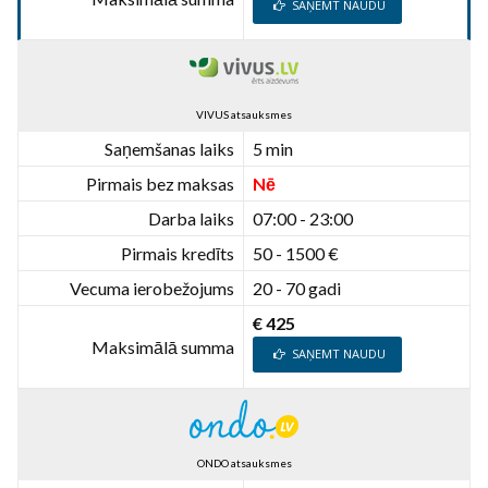
SAŅEMT NAUDU
VIVUS atsauksmes
Saņemšanas laiks
5 min
Pirmais bez maksas
Nē
Darba laiks
07:00 - 23:00
Pirmais kredīts
50 - 1500 €
Vecuma ierobežojums
20 - 70 gadi
€ 425
Maksimālā summa
SAŅEMT NAUDU
ONDO atsauksmes