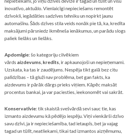
nepietiekami, jo viņu dzīves devīze ir tagad un tūlīt un visu
inovatīvo, aktuālo. Vienlaicīgi nepieciešams remontēt
dzīvokli, iegādāties sadzīves tehniku un nopirkt jaunu
automašīnu. Šāds dzīves stila veids nonāk pie tā, ka, kredīta
maksājumi pārsniedz ikmēneša ienākumus, un parādu slogs
paliek lielāks un lielāks.
Apdomīgie
: šo kategoriju cilvēkiem
vārds
aizdevums
,
kredīts
, ir apkaunojoši un nepieņemami.
Uzskata, ka tas ir zaudējums. Nespēja tikt galā bez citu
palīdzības – tā gluži nav problēma, bet gan fakts, ka
aizdevums ir pārāk dārgs prieks viņiem. Kāpēc maksāt
procentus bankai, ja var paciesties, ieekonomēt vai sakrāt.
Konservatīvie
: tik skaistā svešvārdā sevi sauc tie, kas
izmanto aizdevumu kā pēdējo iespēju. Viņi vienkārši dzīvo
savu dzīvi, ja ir nepieciešamība, tad ietaupīs, bet ja vajag
tagad un tūlīt, neatliekami, tikai tad izmantos aizņēmumu,