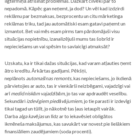
ilgtermiņā atrisināt problēmas. Dažkārt cilvēki par to
nepadomā. Kāpēc gan neņemt, ja dod? Un vēl kad izdzirdi
reklāmu par bezmaksas, bezprocentu un citu mārketinga
reklāmas triku, tad jau automātiski esam gatavi paņemt un
izmantot. Bet vai mēs esam pirms tam pārdomājuši visu
situācijas nopietnību, izanalizējuši mums tas šobrīd ir
nepieciešams un vai spēsim to savlaicīgi atmaksāt?
Uzskatu, ka ir tikai dažas situācijas, kad varam atļauties ņemt
ātro kredītu. Ārkārtas gadījumi. Pēkšņi,
neplānots
automašīnas remonts
, kas nepieciešams, jo ikdienā
pārvietojies ar auto, tas ir vienkārši neizbēgami, vajadzīgi vai
arī
medicīniskām vajadzībām
, jo tas var apdraudēt veselību.
Sekundāri
izdevīgiem piedāvājumiem
, jo tie parasti ir izdevīgi
tikai tagad un tūlīt, jo nākotnē tas ļaus ietaupīt vairāk.
Darba
alga kavējas
un līdz ar to iekavēsiet obligātos
ikmēneša maksājumus, kas savukārt var novest pie lielākiem
finansiāliem zaudējumiem (soda procenti).