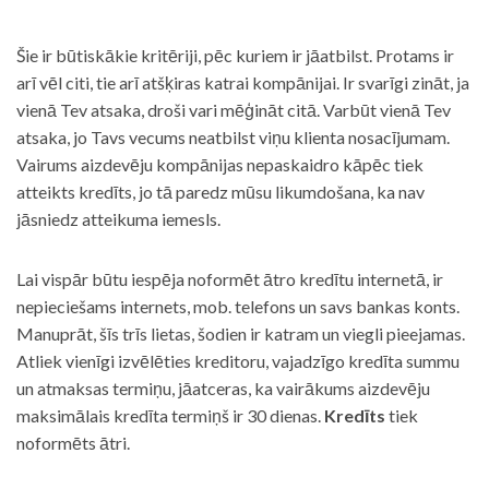
Šie ir būtiskākie kritēriji, pēc kuriem ir jāatbilst. Protams ir
arī vēl citi, tie arī atšķiras katrai kompānijai. Ir svarīgi zināt, ja
vienā Tev atsaka, droši vari mēģināt citā. Varbūt vienā Tev
atsaka, jo Tavs vecums neatbilst viņu klienta nosacījumam.
Vairums aizdevēju kompānijas nepaskaidro kāpēc tiek
atteikts kredīts, jo tā paredz mūsu likumdošana, ka nav
jāsniedz atteikuma iemesls.
Lai vispār būtu iespēja noformēt ātro kredītu internetā, ir
nepieciešams internets, mob. telefons un savs bankas konts.
Manuprāt, šīs trīs lietas, šodien ir katram un viegli pieejamas.
Atliek vienīgi izvēlēties kreditoru, vajadzīgo kredīta summu
un atmaksas termiņu, jāatceras, ka vairākums aizdevēju
maksimālais kredīta termiņš ir 30 dienas.
Kredīts
tiek
noformēts ātri.