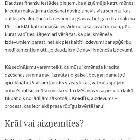
Daudzas finanšu iestādes pieņem, ka aizņēmējs katru mēnesi
kredīta maksājuma dzēšanai novirzīs nevis visu summu, kas
paliks pēc ikmēneša izdevumu segšanas, bet gan tikai daļu no
tās. Turklāt katra finanšu iestāde nosaka savu formulu, pēc
kuras vadīties. Jāņem arī vērā tas, ka pie ikmēneša
izdevumiem parasti netiek pieskaitīti izdevumi par apģērbu,
medikamentiem utt., jo daudziem tie nav ikmēneša izdevumi.
Kā secinājumu varam teikt, ka mūsu ikmēneša kredīta
dzēšanas summa nav „izrauta no gaisa”, bet gan pamatoti
aprēķināta. Pavisam jau cits stāsts ir tas, vai mēs spējam
noturēt mūsu ienākumus kredīta dzēšanas visa perioda laikā
tikpat cik norādījām sākotnēji.
Kredīts
, aizdevums –
process, kas iepriekš prasa rūpīgu izvērtēšanu!
Krāt vai aizņemties?