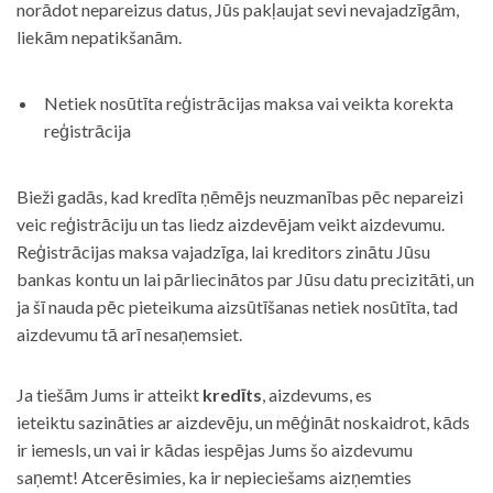
norādot nepareizus datus, Jūs pakļaujat sevi nevajadzīgām,
liekām nepatikšanām.
Netiek nosūtīta reģistrācijas maksa vai veikta korekta
reģistrācija
Bieži gadās, kad kredīta ņēmējs neuzmanības pēc nepareizi
veic reģistrāciju un tas liedz aizdevējam veikt aizdevumu.
Reģistrācijas maksa vajadzīga, lai kreditors zinātu Jūsu
bankas kontu un lai pārliecinātos par Jūsu datu precizitāti, un
ja šī nauda pēc pieteikuma aizsūtīšanas netiek nosūtīta, tad
aizdevumu tā arī nesaņemsiet.
Ja tiešām Jums ir atteikt
kredīts
, aizdevums, es
ieteiktu sazināties ar aizdevēju, un mēģināt noskaidrot, kāds
ir iemesls, un vai ir kādas iespējas Jums šo aizdevumu
saņemt! Atcerēsimies, ka ir nepieciešams aizņemties