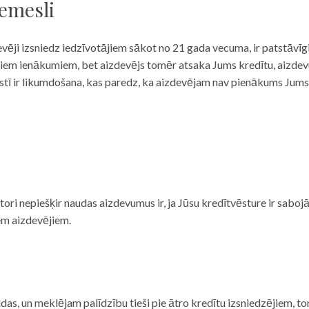
iemesli
evēji izsniedz iedzīvotājiem sākot no 21 gada vecuma, ir patstāvīg
ulāriem ienākumiem, bet aizdevējs tomēr atsaka Jums kredītu, aizde
 valstī ir likumdošana, kas paredz, ka aizdevējam nav pienākums Jum
ditori nepiešķir naudas aizdevumus ir, ja Jūsu kredītvēsture ir sab
em aizdevējiem.
das, un meklējam palīdzību tieši pie ātro kredītu izsniedzējiem, to