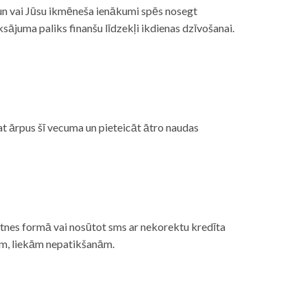
, un vai Jūsu ikmēneša ienākumi spēs nosegt
ājuma paliks finanšu līdzekļi ikdienas dzīvošanai.
at ārpus šī vecuma un pieteicāt ātro naudas
etnes formā vai nosūtot sms ar nekorektu kredīta
gām, liekām nepatikšanām.