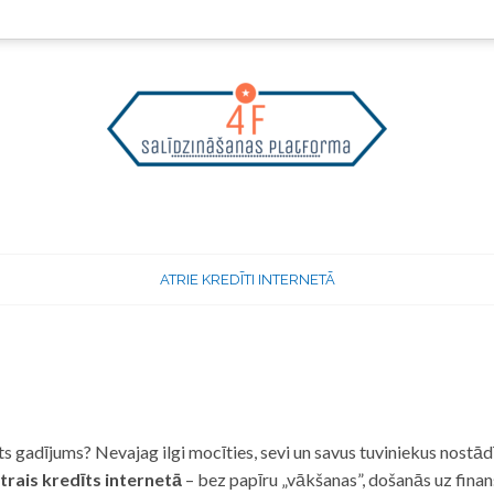
ATRIE KREDĪTI INTERNETĀ
 gadījums? Nevajag ilgi mocīties, sevi un savus tuviniekus nostādī
trais kredīts internetā
– bez papīru „vākšanas”, došanās uz fina