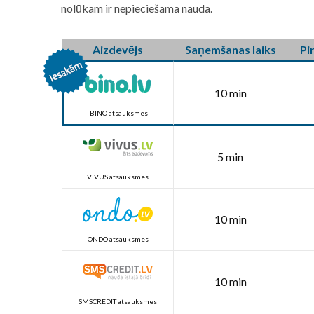
nolūkam ir nepieciešama nauda.
Aizdevējs
Saņemšanas laiks
Pi
10 min
BINO atsauksmes
5 min
VIVUS atsauksmes
10 min
ONDO atsauksmes
10 min
SMSCREDIT atsauksmes