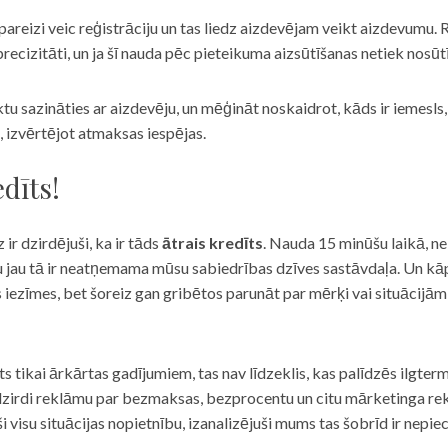
eizi veic reģistrāciju un tas liedz aizdevējam veikt aizdevumu. R
recizitāti, un ja šī nauda pēc pieteikuma aizsūtīšanas netiek nosūt
iktu sazināties ar aizdevēju, un mēģināt noskaidrot, kāds ir iemesl
, izvērtējot atmaksas iespējas.
dīts!
 ir dzirdējuši, ka ir tāds
ātrais kredīts
. Nauda 15 minūšu laikā, ne
u jau tā ir neatņemama mūsu sabiedrības dzīves sastāvdaļa. Un kāpēc 
ās iezīmes, bet šoreiz gan gribētos parunāt par mērķi vai situācijā
s tikai ārkārtas gadījumiem, tas nav līdzeklis, kas palīdzēs ilgter
zirdi reklāmu par bezmaksas, bezprocentu un citu mārketinga rek
visu situācijas nopietnību, izanalizējuši mums tas šobrīd ir nepie