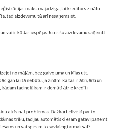
eģistrācijas maksa vajadzīga, lai kreditors zinātu
īta, tad aizdevumu tā arī nesaņemsiet.
s, un vai ir kādas iespējas Jums šo aizdevumu saņemt!
izejot no mājām, bez galvojuma un ķīlas utt.
gan lai tā nebūtu, ja zinām, ka tas ir ātri, ērti un
m, kādam tad nolūkam ir domāti ātrie kredīti
miņā atrisināt problēmas. Dažkārt cilvēki par to
lāmas triku, tad jau automātiski esam gatavi paņemt
ciešams un vai spēsim to savlaicīgi atmaksāt?