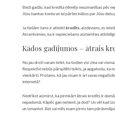
Bieži gadās, kad kredīta ņēmējs neuzmanības pēc nepar
Jūsu bankas kontu un lai pārliecinātos par Jūsu datu p
Ja tiešām Jums ir atteikt
kredīts
, aizdevums, es iete
Atcerēsimies, ka ir nepieciešams aizņemties atbildīgi
Kādos gadījumos – ātrais kre
Nu jau droši varam teikt, ka šodien visi zina vai vismaz
Respektīvi nebūs pārspīlēti teikts, ja apgalvošu, ka n
vienkārši. Protams, kā jau visam ir arī savas negatīv
internetā?
Nedrīkst aizmirst, ka pirmkārt ātrais kredīts ir domāt
nepadomā. Kāpēc gan neņemt, ja dod? Un vēl kad izd
un izmantot. Bet vai mēs esam pirms tam pārdomājuši 