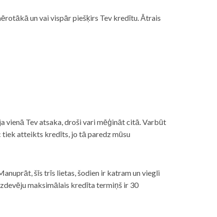
rotākā un vai vispār piešķirs Tev kredītu. Ātrais
āt, ja vienā Tev atsaka, droši vari mēģināt citā. Varbūt
iek atteikts kredīts, jo tā paredz mūsu
nuprāt, šīs trīs lietas, šodien ir katram un viegli
izdevēju maksimālais kredīta termiņš ir 30