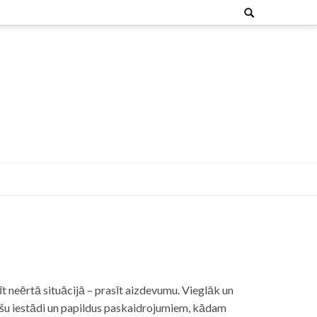
Search
for:
t neērtā situācijā – prasīt aizdevumu. Vieglāk un
nšu iestādi un papildus paskaidrojumiem, kādam