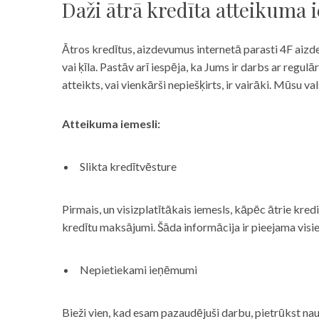
Daži ātrā kredīta atteikuma 
Ātros kredītus, aizdevumus internetā parasti 4F aizd
vai ķīla. Pastāv arī iespēja, ka Jums ir darbs ar reg
atteikts, vai vienkārši nepiešķirts, ir vairāki. Mūsu
Atteikuma iemesli:
Slikta kredītvēsture
Pirmais, un visizplatītākais iemesls, kāpēc ātrie kre
kredītu maksājumi. Šāda informācija ir pieejama visi
Nepietiekami ieņēmumi
Bieži vien, kad esam pazaudējuši darbu, pietrūkst nau