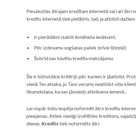
Piesakoties ātrajam kredītam internetā vari arī ātri 
kredīts internetā tiek piešķirts, tad, ja atbilsti dažiem
Ir pierādāmi stabili ikmēneša ienākumi;
Pēc izdevumu segšanas paliek brīvie līdzekļi;
Šobrīd nav kavētu kredīta maksājumu;
Šie ir būtiskākie kritēriji, pēc kuriem ir jāatbilst. Pro
vienā Tev atsaka, jo Tavs vecums neatbilst viņu klie
likumdošana, ka nav jāsniedz atteikuma iemesls.
Lai vispār būtu iespēja noformēt ātro kredītu internet
pieejamas. Atliek vienīgi izvēlēties kreditoru, vaja
dienas.
Kredīts
tiek noformēts ātri.