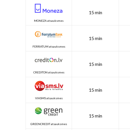
15 min
MONEZA atsauksmes
15 min
FERRATUM atsauksmes
15 min
CREDITON atsauksmes
15 min
VIASMS atsauksmes
15 min
GREENCREDIT atsauksmes