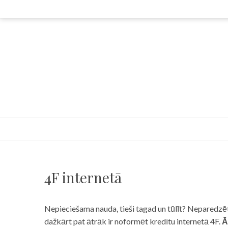
Skip
to
content
4F internetā
Nepieciešama nauda, tieši tagad un tūlīt? Neparedzēts
dažkārt pat ātrāk ir noformēt kredītu internetā 4F.
Ā