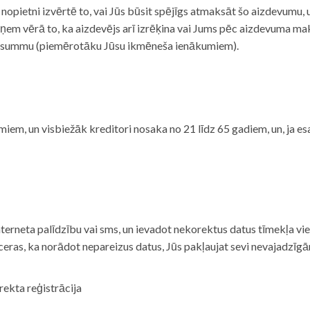
i nopietni izvērtē to, vai Jūs būsit spējīgs atmaksāt šo aizdevumu
m vērā to, ka aizdevējs arī izrēķina vai Jums pēc aizdevuma maks
 summu (piemērotāku Jūsu ikmēneša ienākumiem).
iem, un visbiežāk kreditori nosaka no 21 līdz 65 gadiem, un, ja es
nterneta palīdzību vai sms, un ievadot nekorektus datus tīmekļa vi
tceras, ka norādot nepareizus datus, Jūs pakļaujat sevi nevajadzī
rekta reģistrācija