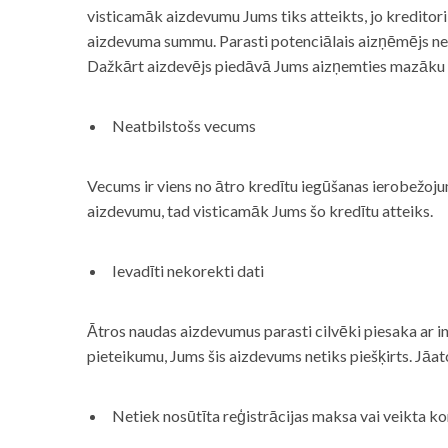
visticamāk aizdevumu Jums tiks atteikts, jo kreditor
aizdevuma summu. Parasti potenciālais aizņēmējs neņe
Dažkārt aizdevējs piedāvā Jums aizņemties mazāku
Neatbilstošs vecums
Vecums ir viens no ātro kredītu iegūšanas ierobežojum
aizdevumu, tad visticamāk Jums šo kredītu atteiks.
Ievadīti nekorekti dati
Ātros naudas aizdevumus parasti cilvēki piesaka ar i
pieteikumu, Jums šis aizdevums netiks piešķirts. Jāa
Netiek nosūtīta reģistrācijas maksa vai veikta ko