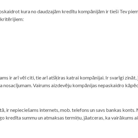
noskaidrot kura no daudzajām kredītu kompānijām ir tieši Tev piemē
 kritērijiem:
tams ir arī vēl citi, tie arī atšķiras katrai kompānijai. Ir svarīgi zin
nta nosacījumam. Vairums aizdevēju kompānijas nepaskaidro kāpēc t
ā, ir nepieciešams internets, mob. telefons un savs bankas konts. Ma
dzīgo kredīta summu un atmaksas termiņu, jāatceras, ka vairākums a