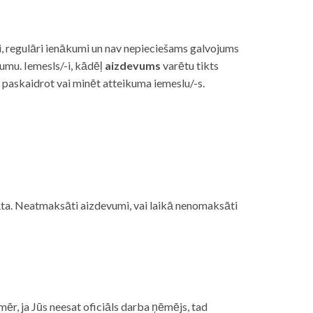
i, regulāri ienākumi un nav nepieciešams galvojums
vumu. Iemesls/-i, kādēļ
aizdevums
varētu tikts
s paskaidrot vai minēt atteikuma iemeslu/-s.
ojāta. Neatmaksāti aizdevumi, vai laikā nenomaksāti
mēr, ja Jūs neesat oficiāls darba ņēmējs, tad