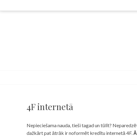
Skip
to
content
4F internetā
Nepieciešama nauda, tieši tagad un tūlīt? Neparedzēts
dažkārt pat ātrāk ir noformēt kredītu internetā 4F.
Ā