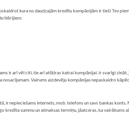
noskaidrot kura no daudzajām kredītu kompānijām ir tieši Tev piemē
 kritērijiem:
tams ir arī vēl citi, tie arī atšķiras katrai kompānijai. Ir svarīgi zin
nta nosacījumam. Vairums aizdevēju kompānijas nepaskaidro kāpēc t
ā, ir nepieciešams internets, mob. telefons un savs bankas konts. Ma
dzīgo kredīta summu un atmaksas termiņu, jāatceras, ka vairākums a