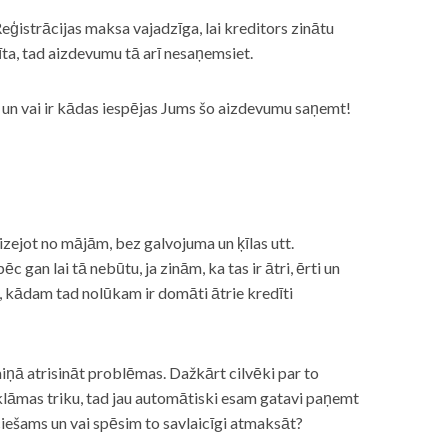
eģistrācijas maksa vajadzīga, lai kreditors zinātu
īta, tad aizdevumu tā arī nesaņemsiet.
s, un vai ir kādas iespējas Jums šo aizdevumu saņemt!
izejot no mājām, bez galvojuma un ķīlas utt.
gan lai tā nebūtu, ja zinām, ka tas ir ātri, ērti un
m, kādam tad nolūkam ir domāti ātrie kredīti
miņā atrisināt problēmas. Dažkārt cilvēki par to
lāmas triku, tad jau automātiski esam gatavi paņemt
ciešams un vai spēsim to savlaicīgi atmaksāt?