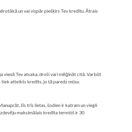
rotākā un vai vispār piešķirs Tev kredītu. Ātrais
āt, ja vienā Tev atsaka, droši vari mēģināt citā. Varbūt
iek atteikts kredīts, jo tā paredz mūsu
nuprāt, šīs trīs lietas, šodien ir katram un viegli
izdevēju maksimālais kredīta termiņš ir 30