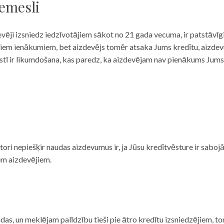
iemesli
evēji izsniedz iedzīvotājiem sākot no 21 gada vecuma, ir patstāvīg
ulāriem ienākumiem, bet aizdevējs tomēr atsaka Jums kredītu, aizde
 valstī ir likumdošana, kas paredz, ka aizdevējam nav pienākums Jum
ditori nepiešķir naudas aizdevumus ir, ja Jūsu kredītvēsture ir sab
em aizdevējiem.
das, un meklējam palīdzību tieši pie ātro kredītu izsniedzējiem, to