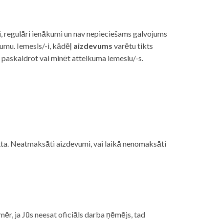
i, regulāri ienākumi un nav nepieciešams galvojums
vumu. Iemesls/-i, kādēļ
aizdevums
varētu tikts
s paskaidrot vai minēt atteikuma iemeslu/-s.
ojāta. Neatmaksāti aizdevumi, vai laikā nenomaksāti
mēr, ja Jūs neesat oficiāls darba ņēmējs, tad