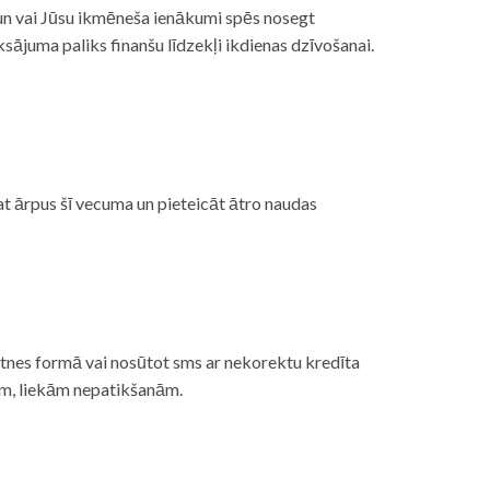
, un vai Jūsu ikmēneša ienākumi spēs nosegt
ājuma paliks finanšu līdzekļi ikdienas dzīvošanai.
at ārpus šī vecuma un pieteicāt ātro naudas
etnes formā vai nosūtot sms ar nekorektu kredīta
gām, liekām nepatikšanām.