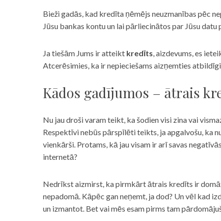
Bieži gadās, kad kredīta ņēmējs neuzmanības pēc nepar
Jūsu bankas kontu un lai pārliecinātos par Jūsu datu p
Ja tiešām Jums ir atteikt
kredīts
, aizdevums, es iete
Atcerēsimies, ka ir nepieciešams aizņemties atbildīgi
Kādos gadījumos – ātrais kre
Nu jau droši varam teikt, ka šodien visi zina vai vismaz
Respektīvi nebūs pārspīlēti teikts, ja apgalvošu, ka n
vienkārši. Protams, kā jau visam ir arī savas negatīv
internetā?
Nedrīkst aizmirst, ka pirmkārt ātrais kredīts ir domāt
nepadomā. Kāpēc gan neņemt, ja dod? Un vēl kad izd
un izmantot. Bet vai mēs esam pirms tam pārdomājuši 