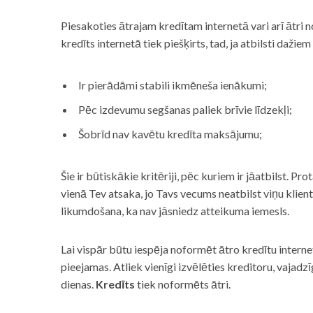
Piesakoties ātrajam kredītam internetā vari arī ātri 
kredīts internetā tiek piešķirts, tad, ja atbilsti dažiem
Ir pierādāmi stabili ikmēneša ienākumi;
Pēc izdevumu segšanas paliek brīvie līdzekļi;
Šobrīd nav kavētu kredīta maksājumu;
Šie ir būtiskākie kritēriji, pēc kuriem ir jāatbilst. Pro
vienā Tev atsaka, jo Tavs vecums neatbilst viņu klie
likumdošana, ka nav jāsniedz atteikuma iemesls.
Lai vispār būtu iespēja noformēt ātro kredītu internet
pieejamas. Atliek vienīgi izvēlēties kreditoru, vaja
dienas.
Kredīts
tiek noformēts ātri.