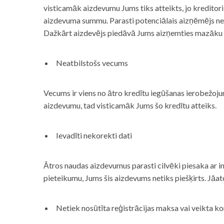
visticamāk aizdevumu Jums tiks atteikts, jo kreditor
aizdevuma summu. Parasti potenciālais aizņēmējs neņe
Dažkārt aizdevējs piedāvā Jums aizņemties mazāku
Neatbilstošs vecums
Vecums ir viens no ātro kredītu iegūšanas ierobežojum
aizdevumu, tad visticamāk Jums šo kredītu atteiks.
Ievadīti nekorekti dati
Ātros naudas aizdevumus parasti cilvēki piesaka ar i
pieteikumu, Jums šis aizdevums netiks piešķirts. Jāa
Netiek nosūtīta reģistrācijas maksa vai veikta ko