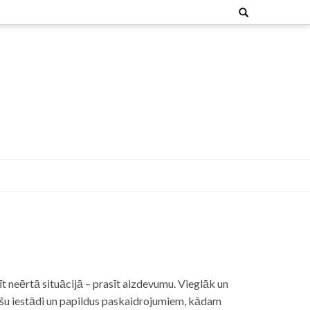
Search
for:
t neērtā situācijā – prasīt aizdevumu. Vieglāk un
nšu iestādi un papildus paskaidrojumiem, kādam