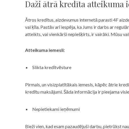
Daži ātrā kredīta atteikuma 
Ātros kredītus, aizdevumus internetā parasti 4F aizd
vai ķīla. Pastāv arī iespēja, ka Jums ir darbs ar reg
atteikts, vai vienkārši nepiešķirts, ir vairāki. Mūsu
Atteikuma iemesli:
Slikta kredītvēsture
Pirmais, un visizplatītākais iemesls, kāpēc ātrie kre
kredītu maksājumi. Šāda informācija ir pieejama visi
Nepietiekami ieņēmumi
Bieži vien, kad esam pazaudējuši darbu, pietrūkst nau