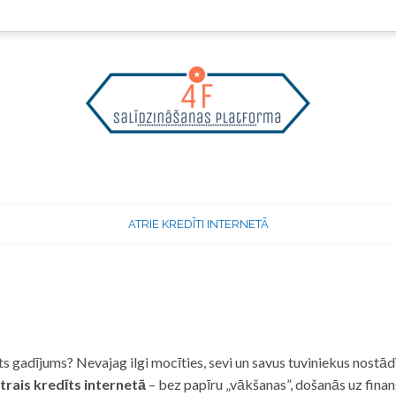
ATRIE KREDĪTI INTERNETĀ
 gadījums? Nevajag ilgi mocīties, sevi un savus tuviniekus nostādī
trais kredīts internetā
– bez papīru „vākšanas”, došanās uz fina