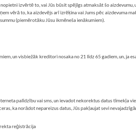
i nopietni izvērtē to, vai Jūs būsit spējīgs atmaksāt šo aizdevumu
m vērā to, ka aizdevējs arī izrēķina vai Jums pēc aizdevuma maks
 summu (piemērotāku Jūsu ikmēneša ienākumiem).
iem, un visbiežāk kreditori nosaka no 21 līdz 65 gadiem, un, ja es
nterneta palīdzību vai sms, un ievadot nekorektus datus tīmekļa vi
tceras, ka norādot nepareizus datus, Jūs pakļaujat sevi nevajadzī
rekta reģistrācija