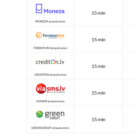
15 min
MONEZA atsauksmes
15 min
FERRATUM atsauksmes
15 min
CREDITON atsauksmes
15 min
VIASMS atsauksmes
15 min
GREENCREDIT atsauksmes