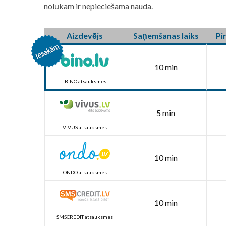
nolūkam ir nepieciešama nauda.
Aizdevējs
Saņemšanas laiks
Pi
10 min
BINO atsauksmes
5 min
VIVUS atsauksmes
10 min
ONDO atsauksmes
10 min
SMSCREDIT atsauksmes