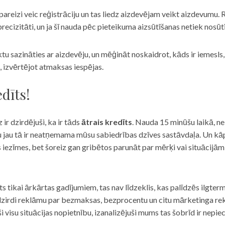
eizi veic reģistrāciju un tas liedz aizdevējam veikt aizdevumu. R
recizitāti, un ja šī nauda pēc pieteikuma aizsūtīšanas netiek nosūt
iktu sazināties ar aizdevēju, un mēģināt noskaidrot, kāds ir iemesl
, izvērtējot atmaksas iespējas.
dīts!
 ir dzirdējuši, ka ir tāds
ātrais kredīts
. Nauda 15 minūšu laikā, ne
u jau tā ir neatņemama mūsu sabiedrības dzīves sastāvdaļa. Un kāpēc 
ās iezīmes, bet šoreiz gan gribētos parunāt par mērķi vai situācijā
s tikai ārkārtas gadījumiem, tas nav līdzeklis, kas palīdzēs ilgter
zirdi reklāmu par bezmaksas, bezprocentu un citu mārketinga rek
visu situācijas nopietnību, izanalizējuši mums tas šobrīd ir nepie